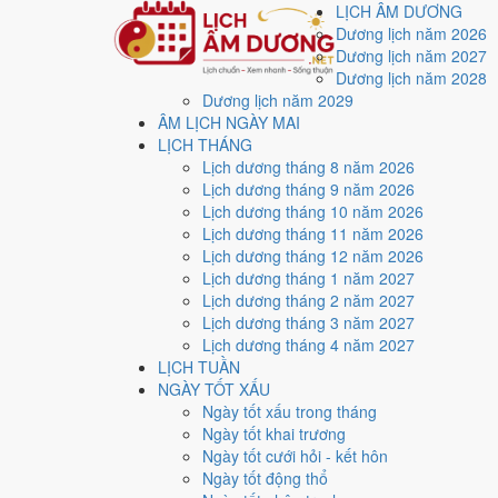
LỊCH ÂM DƯƠNG
Dương lịch năm 2026
Dương lịch năm 2027
Dương lịch năm 2028
Dương lịch năm 2029
Trang chủ
ÂM LỊCH NGÀY MAI
Lịch năm 2014
LỊCH THÁNG
Lịch âm dương năm 20
Lịch dương tháng 8 năm 2026
Lịch dương tháng 9 năm 2026
Lịch dương tháng 10 năm 2026
Tác giả:
Nguyễn Minh An
·
Cập nhật: 30/07/2026
Lịch dương tháng 11 năm 2026
Lịch dương tháng 12 năm 2026
Năm
2014 (Giáp Ngọ)
, Tết Nguyên đán vào
31/1/2014
.
Lịch dương tháng 1 năm 2027
Năm
Giáp Ngọ 2014
có Thiên Can Giáp hành Mộc, Địa 
Lịch dương tháng 2 năm 2027
năm.
Lịch dương tháng 3 năm 2027
Lịch dương tháng 4 năm 2027
Cả năm có
86 ngày đạt mức Tốt trở lên
, dồn nhiều nh
LỊCH TUẦN
Tết Nguyên đán rơi vào
31/1/2014
. Về phong thủy, sao
NGÀY TỐT XẤU
lễ giải đầu năm.
Ngày tốt xấu trong tháng
Ngày tốt khai trương
86
Ngày tốt cưới hỏi - kết hôn
Ngày tốt trở lên
Ngày tốt động thổ
114