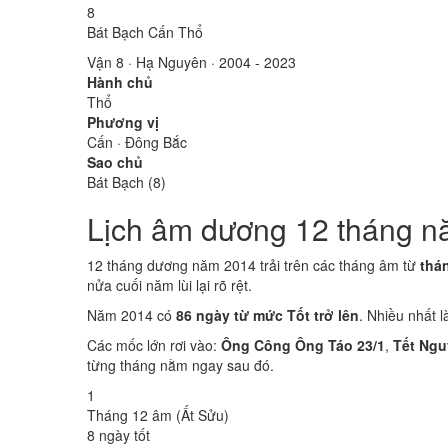
8
Bát Bạch Cấn Thổ
Vận 8 · Hạ Nguyên · 2004 - 2023
Hành chủ
Thổ
Phương vị
Cấn · Đông Bắc
Sao chủ
Bát Bạch (8)
Lịch âm dương 12 tháng n
12 tháng dương năm 2014 trải trên các tháng âm từ
thá
nửa cuối năm lùi lại rõ rệt.
Năm 2014 có
86 ngày từ mức Tốt trở lên
. Nhiều nhất 
Các mốc lớn rơi vào:
Ông Công Ông Táo 23/1
,
Tết Ngu
từng tháng nằm ngay sau đó.
1
Tháng 12 âm (Ất Sửu)
8 ngày tốt