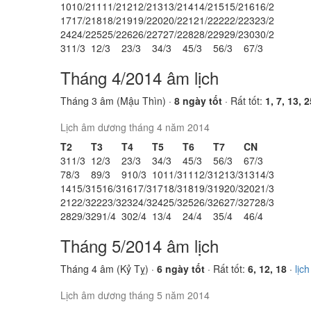
10
10/2
11
11/2
12
12/2
13
13/2
14
14/2
15
15/2
16
16/2
17
17/2
18
18/2
19
19/2
20
20/2
21
21/2
22
22/2
23
23/2
24
24/2
25
25/2
26
26/2
27
27/2
28
28/2
29
29/2
30
30/2
31
1/3
1
2/3
2
3/3
3
4/3
4
5/3
5
6/3
6
7/3
Tháng 4/2014 âm lịch
Tháng 3 âm (Mậu Thìn) ·
8 ngày tốt
· Rất tốt:
1, 7, 13, 2
Lịch âm dương tháng 4 năm 2014
T2
T3
T4
T5
T6
T7
CN
31
1/3
1
2/3
2
3/3
3
4/3
4
5/3
5
6/3
6
7/3
7
8/3
8
9/3
9
10/3
10
11/3
11
12/3
12
13/3
13
14/3
14
15/3
15
16/3
16
17/3
17
18/3
18
19/3
19
20/3
20
21/3
21
22/3
22
23/3
23
24/3
24
25/3
25
26/3
26
27/3
27
28/3
28
29/3
29
1/4
30
2/4
1
3/4
2
4/4
3
5/4
4
6/4
Tháng 5/2014 âm lịch
Tháng 4 âm (Kỷ Tỵ) ·
6 ngày tốt
· Rất tốt:
6, 12, 18
·
lịc
Lịch âm dương tháng 5 năm 2014