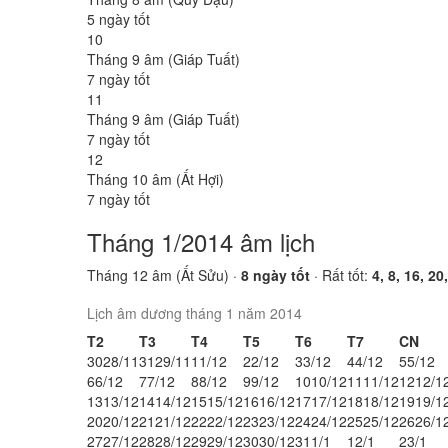
5 ngày tốt
10
Tháng 9 âm (Giáp Tuất)
7 ngày tốt
11
Tháng 9 âm (Giáp Tuất)
7 ngày tốt
12
Tháng 10 âm (Ất Hợi)
7 ngày tốt
Tháng 1/2014 âm lịch
Tháng 12 âm (Ất Sửu) ·
8 ngày tốt
· Rất tốt:
4, 8, 16, 20
Lịch âm dương tháng 1 năm 2014
T2
T3
T4
T5
T6
T7
CN
30
28/11
31
29/11
1
1/12
2
2/12
3
3/12
4
4/12
5
5/12
6
6/12
7
7/12
8
8/12
9
9/12
10
10/12
11
11/12
12
12/1
13
13/12
14
14/12
15
15/12
16
16/12
17
17/12
18
18/12
19
19/1
20
20/12
21
21/12
22
22/12
23
23/12
24
24/12
25
25/12
26
26/1
27
27/12
28
28/12
29
29/12
30
30/12
31
1/1
1
2/1
2
3/1