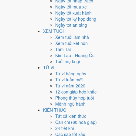
Ngày tốt nhập trạch
Ngày bình thường
Ngày tốt mua xe
165
Ngày tốt xuất hành
Ngày xấu
Ngày tốt ký hợp đồng
24
Ngày tốt an táng
Tiết khí
XEM TUỔI
Năm 2014 là năm con gì, 
Xem tuổi làm nhà
Xem tuổi kết hôn
Tam Tai
Năm 2014 là năm
Giáp Ngọ
, Nạp Âm
Sa Trung Kim
hàn
Kim Lâu - Hoang Ốc
can chi này nằm ở bài
can chi Giáp Ngọ
.
Tuổi mụ là gì
2014
TỬ VI
Giáp Ngọ
Tử vi hàng ngày
Can chi
Tử vi tuần mới
Giáp Ngọ (Mộc × Hỏa)
Tử vi năm 2026
Nạp âm
12 con giáp hợp khắc
Sa Trung Kim
Phong thủy hợp tuổi
Vận khí
Mệnh ngũ hành
Bát Bạch Cấn Thổ
KIẾN THỨC
Tất cả kiến thức
🌿 Mộc
Can chi (60 hoa giáp)
→
24 tiết khí
🔥 Hỏa
Các sao tốt xấu