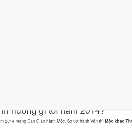
hĩa
n Can Giáp thuộc hành Mộc, là khí chủ đạo của năm 2014.
hi Ngọ thuộc hành Hỏa; đặt cạnh Can Giáp thì Mộc sinh Hỏa (tương si
 "Vàng trong cát", thuộc hành Kim, ứng với cặp can chi Giáp Ngọ và Ất
Ngọ hợp Thái Tuế. Tuổi xung Thái Tuế cần lễ giải đầu năm.
hoạt vận khí, dùng cho trang phục, vật phẩm phong thủy.
iêu chí thành phần, xét riêng bộ sao ngày. Xem cơ chế ở bài
sao Hoàn
n niệm dân gian. Nguồn tham chiếu:
Tam Mệnh Thông Hội
và
Hiệp Kỷ B
nh hưởng gì tới năm 2014?
ăm 2014 mang Can Giáp hành Mộc. So với hành Vận thì
Mộc khắc Thổ