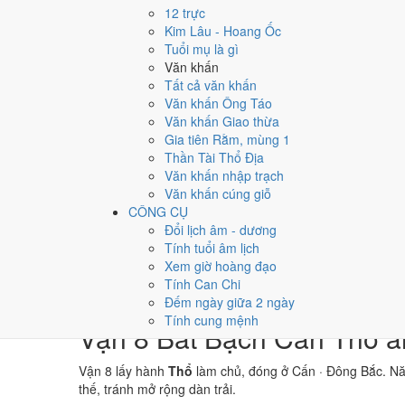
→
12 trực
⛰ Thổ
Kim Lâu - Hoang Ốc
→
Tuổi mụ là gì
⚒ Kim
Văn khấn
→
Tất cả văn khấn
💧 Thủy
Văn khấn Ông Táo
Văn khấn Giao thừa
Bảng phân tích Can Chi năm Giáp Ngọ
Gia tiên Rằm, mùng 1
Yếu tố
Chi tiết
Ý ng
Thần Tài Thổ Địa
Thiên Can (Giáp)
Mộc
Dương
Thiê
Văn khấn nhập trạch
Địa Chi (Ngọ)
Hỏa
Dương · Con Ngọ
Địa C
Văn khấn cúng giỗ
Nạp Âm
Kim
· Sa Trung Kim
Nghĩa
CÔNG CỤ
Thái Tuế
Hỏa
Ngọ (chính cung)
Tuổi 
Đổi lịch âm - dương
Màu hợp năm
Xanh lá
Đỏ
Đen/Xanh dương
Kích 
Tính tuổi âm lịch
Hoàng Đạo / Hắc Đạo
183
/
182
ngày
Một t
Xem giờ hoàng đạo
Luận giải ngũ hành, Thái Tuế và màu hợp ở trên là qua
Tính Can Chi
không phải kết luận khoa học.
Đếm ngày giữa 2 ngày
Tính cung mệnh
Vận 8 Bát Bạch Cấn Thổ ả
Vận 8 lấy hành
Thổ
làm chủ, đóng ở Cấn · Đông Bắc. N
thế, tránh mở rộng dàn trải.