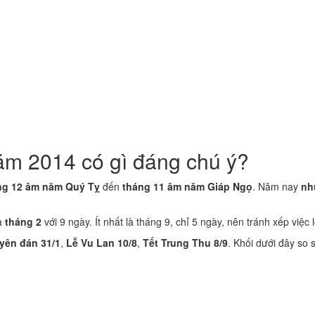
ăm 2014 có gì đáng chú ý?
ng 12 âm năm Quý Tỵ
đến
tháng 11 âm năm Giáp Ngọ
. Năm nay
nh
là
tháng 2
với 9 ngày. Ít nhất là tháng 9, chỉ 5 ngày, nên tránh xếp việc 
yên đán 31/1
,
Lễ Vu Lan 10/8
,
Tết Trung Thu 8/9
. Khối dưới đây so 