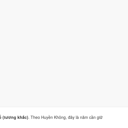
nh).
 Mùi.
g Đạo
và
sao Hắc Đạo
.
iện Phương Thư
. Dùng để tham khảo khi chọn thời điểm,
 (tương khắc)
. Theo Huyền Không, đây là năm cần giữ