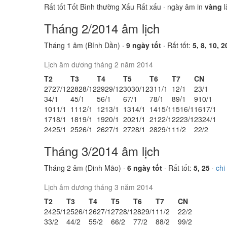
Rất tốt
Tốt
Bình thường
Xấu
Rất xấu
· ngày âm in
vàng
l
Tháng 2/2014 âm lịch
Tháng 1 âm (Bính Dần) ·
9 ngày tốt
· Rất tốt:
5, 8, 10, 2
Lịch âm dương tháng 2 năm 2014
T2
T3
T4
T5
T6
T7
CN
27
27/12
28
28/12
29
29/12
30
30/12
31
1/1
1
2/1
2
3/1
3
4/1
4
5/1
5
6/1
6
7/1
7
8/1
8
9/1
9
10/1
10
11/1
11
12/1
12
13/1
13
14/1
14
15/1
15
16/1
16
17/1
17
18/1
18
19/1
19
20/1
20
21/1
21
22/1
22
23/1
23
24/1
24
25/1
25
26/1
26
27/1
27
28/1
28
29/1
1
1/2
2
2/2
Tháng 3/2014 âm lịch
Tháng 2 âm (Đinh Mão) ·
6 ngày tốt
· Rất tốt:
5, 25
·
chi
Lịch âm dương tháng 3 năm 2014
T2
T3
T4
T5
T6
T7
CN
24
25/1
25
26/1
26
27/1
27
28/1
28
29/1
1
1/2
2
2/2
3
3/2
4
4/2
5
5/2
6
6/2
7
7/2
8
8/2
9
9/2