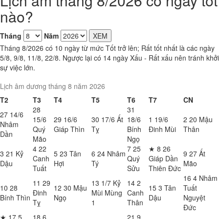
Lịch âm tháng 8/2026 có ngày tốt
nào?
Tháng
Năm
XEM
Tháng 8/2026 có 10 ngày từ mức Tốt trở lên; Rất tốt nhất là các ngày
5/8, 9/8, 11/8, 22/8. Ngược lại có 14 ngày Xấu - Rất xấu nên tránh khởi
sự việc lớn.
Lịch âm dương tháng 8 năm 2026
T2
T3
T4
T5
T6
T7
CN
28
31
27
14/6
15/6
29
16/6
30
17/6
Ất
18/6
1
19/6
2
20
Mậu
Nhâm
Quý
Giáp Thìn
Tỵ
Bính
Đinh Mùi
Thân
Dần
Mão
Ngọ
4
22
7
25
★
8
26
3
21
Kỷ
5
23
Tân
6
24
Nhâm
9
27
Ất
Canh
Quý
Giáp Dần
Dậu
Hợi
Tý
Mão
Tuất
Sửu
Thiên Đức
16
4
Nhâm
11
29
13
1/7
Kỷ
14
2
10
28
12
30
Mậu
15
3
Tân
Tuất
Đinh
Mùi
Mùng
Canh
Bính Thìn
Ngọ
Dậu
Nguyệt
Tỵ
1
Thân
Đức
★
17
5
18
6
21
9