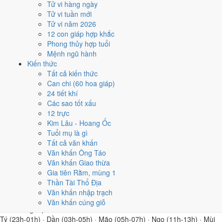
Muốn mở hàng thuận lợi hơn nữa, tham khảo
ngày đẹp khai trương
Tử vi hàng ngày
sắp tới
trong 30 ngày.
Tử vi tuần mới
Tử vi năm 2026
Hôm nay
Rất tốt
để Động thổ - khởi công
12 con giáp hợp khắc
Phong thủy hợp tuổi
Trực Thành · Ngày Đại Cát
Mệnh ngũ hành
Kiến thức
Trực Thành:
Ngày thành tựu - đại cát, tốt cho mọi việc.
Tất cả kiến thức
Nên làm
Can chi (60 hoa giáp)
Cưới hỏi, khai trương, nhập trạch, kinh doanh, xây cất, ký kết.
24 tiết khí
Nên tránh
Các sao tốt xấu
Kiện tụng, tranh chấp.
12 trực
Động thổ nặng về Trực và tuổi gia chủ; tìm hiểu
cách chọn ngày động
Kim Lâu - Hoang Ốc
thổ
cho đúng.
Tuổi mụ là gì
Tất cả văn khấn
Hôm nay
Rất tốt
để Nhập trạch - vào nhà
Văn khấn Ông Táo
mới
Văn khấn Giao thừa
Gia tiên Rằm, mùng 1
Trực Thành · Ngày Đại Cát
Thần Tài Thổ Địa
Văn khấn nhập trạch
Trực Thành:
Ngày thành tựu - đại cát, tốt cho mọi việc.
Văn khấn cúng giỗ
Giờ Hoàng Đạo
Tý (23h-01h) · Dần (03h-05h) · Mão (05h-07h) · Ngọ (11h-13h) · Mùi