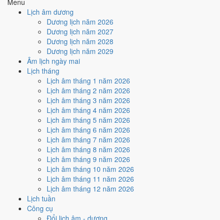
Thu hoạch lúa Mùa sớm.
Menu
Đại diện
Lịch âm dương
Lá vàng đầu mùa
Dương lịch năm 2026
Mùa
Dương lịch năm 2027
Thu
Dương lịch năm 2028
Dương lịch năm 2029
Tiết kế tiếp:
Xử Thử
(23/8 - 7/9/2026)
Đọc chi tiết Lập Thu
Âm lịch ngày mai
Lịch tháng
Xem nhanh - Hôm nay 9/8/2026
Lịch âm tháng 1 năm 2026
Lịch âm tháng 2 năm 2026
có nên làm gì?
Lịch âm tháng 3 năm 2026
Lịch âm tháng 4 năm 2026
Trong 8 việc phổ biến hôm nay có 8 việc Tốt, 0 việc Trung bình, 0 việc
Lịch âm tháng 5 năm 2026
nên tránh; nguyên nhân chính là ngày Ất Mão thuộc Trực Thành, Sao
Lịch âm tháng 6 năm 2026
Mão.
Lịch âm tháng 7 năm 2026
Lịch âm tháng 8 năm 2026
💍
Cưới hỏi
ĐẠI CÁT
🏪
Khai trương
ĐẠI CÁT
Lịch âm tháng 9 năm 2026
🏗️
Động thổ
ĐẠI CÁT
🏡
Nhập trạch
ĐẠI CÁT
Lịch âm tháng 10 năm 2026
✈️
Xuất hành
ĐẠI CÁT
🤝
Ký hợp đồng
ĐẠI CÁT
Lịch âm tháng 11 năm 2026
Lịch âm tháng 12 năm 2026
🚗
Mua xe
ĐẠI CÁT
⚱️
An táng
TỐT
Lịch tuần
Công cụ
Hôm nay
Rất tốt
để Cưới hỏi - đính hôn
Đổi lịch âm - dương