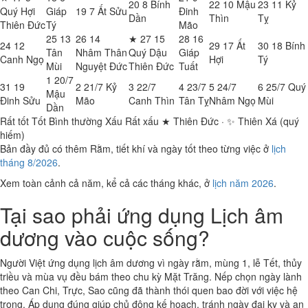
20
8
Bính
22
10
Mậu
23
11
Kỷ
Quý Hợi
Giáp
19
7
Ất Sửu
Đinh
Dần
Thìn
Tỵ
Thiên Đức
Tý
Mão
25
13
26
14
★
27
15
28
16
24
12
29
17
Ất
30
18
Bính
Tân
Nhâm Thân
Quý Dậu
Giáp
Canh Ngọ
Hợi
Tý
Mùi
Nguyệt Đức
Thiên Đức
Tuất
1
20/7
31
19
2
21/7
Kỷ
3
22/7
4
23/7
5
24/7
6
25/7
Quý
Mậu
Đinh Sửu
Mão
Canh Thìn
Tân Tỵ
Nhâm Ngọ
Mùi
Dần
Rất tốt
Tốt
Bình thường
Xấu
Rất xấu
★ Thiên Đức · ✨ Thiên Xá (quý
hiếm)
Bản đầy đủ có thêm Rằm, tiết khí và ngày tốt theo từng việc ở
lịch
tháng 8/2026
.
Xem toàn cảnh cả năm, kể cả các tháng khác, ở
lịch năm 2026
.
Tại sao phải ứng dụng Lịch âm
dương vào cuộc sống?
Người Việt ứng dụng lịch âm dương vì ngày rằm, mùng 1, lễ Tết, thủy
triều và mùa vụ đều bám theo chu kỳ Mặt Trăng. Nếp chọn ngày lành
theo Can Chi, Trực, Sao cũng đã thành thói quen bao đời với việc hệ
trọng. Áp dụng đúng giúp chủ động kế hoạch, tránh ngày đại kỵ và an