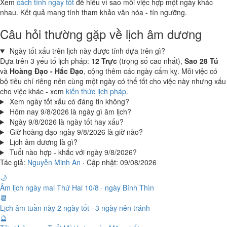
Xem
cách tính ngày tốt
để hiểu vì sao mỗi việc hợp một ngày khác
nhau. Kết quả mang tính tham khảo văn hóa - tín ngưỡng.
Câu hỏi thường gặp về lịch âm dương
Ngày tốt xấu trên lịch này được tính dựa trên gì?
Dựa trên 3 yếu tố lịch pháp:
12 Trực
(trọng số cao nhất),
Sao 28 Tú
và
Hoàng Đạo - Hắc Đạo
, cộng thêm các ngày cấm kỵ. Mỗi việc có
bộ tiêu chí riêng nên cùng một ngày có thể tốt cho việc này nhưng xấu
cho việc khác - xem
kiến thức lịch pháp
.
Xem ngày tốt xấu có đáng tin không?
Hôm nay 9/8/2026 là ngày gì âm lịch?
Ngày 9/8/2026 là ngày tốt hay xấu?
Giờ hoàng đạo ngày 9/8/2026 là giờ nào?
Lịch âm dương là gì?
Tuổi nào hợp - khắc với ngày 9/8/2026?
Tác giả:
Nguyễn Minh An
·
Cập nhật: 09/08/2026
🌙
Âm lịch ngày mai
Thứ Hai 10/8 · ngày Bính Thìn
📆
Lịch âm tuần này
2 ngày tốt · 3 ngày nên tránh
🔮