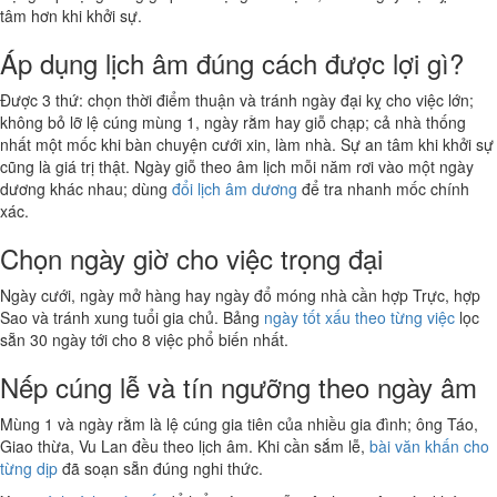
tâm hơn khi khởi sự.
Áp dụng lịch âm đúng cách được lợi gì?
Được 3 thứ: chọn thời điểm thuận và tránh ngày đại kỵ cho việc lớn;
không bỏ lỡ lệ cúng mùng 1, ngày rằm hay giỗ chạp; cả nhà thống
nhất một mốc khi bàn chuyện cưới xin, làm nhà. Sự an tâm khi khởi sự
cũng là giá trị thật. Ngày giỗ theo âm lịch mỗi năm rơi vào một ngày
dương khác nhau; dùng
đổi lịch âm dương
để tra nhanh mốc chính
xác.
Chọn ngày giờ cho việc trọng đại
Ngày cưới, ngày mở hàng hay ngày đổ móng nhà cần hợp Trực, hợp
Sao và tránh xung tuổi gia chủ. Bảng
ngày tốt xấu theo từng việc
lọc
sẵn 30 ngày tới cho 8 việc phổ biến nhất.
Nếp cúng lễ và tín ngưỡng theo ngày âm
Mùng 1 và ngày rằm là lệ cúng gia tiên của nhiều gia đình; ông Táo,
Giao thừa, Vu Lan đều theo lịch âm. Khi cần sắm lễ,
bài văn khấn cho
từng dịp
đã soạn sẵn đúng nghi thức.