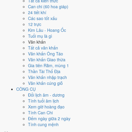
Tất cả kiến thức
Bính Ngọ
Can chi (60 hoa giáp)
24 tiết khí
Giờ Hoàng Đạo hôm nay là những giờ
Các sao tốt xấu
nào?
12 trực
Kim Lâu - Hoang Ốc
Tý (23h-01h)
Tuổi mụ là gì
Dần (03h-05h)
Văn khấn
Mão (05h-07h)
Tất cả văn khấn
Ngọ (11h-13h)
Văn khấn Ông Táo
Mùi (13h-15h)
Văn khấn Giao thừa
Dậu (17h-19h)
Gia tiên Rằm, mùng 1
Thần Tài Thổ Địa
Tiết khí 13/24
Văn khấn nhập trạch
Lập Thu
Văn khấn cúng giỗ
Thu
CÔNG CỤ
Đang trong Tiết
Lập Thu
- Bắt
Đổi lịch âm - dương
Tính tuổi âm lịch
đầu mùa Thu
Xem giờ hoàng đạo
Tính Can Chi
Bắt đầu mùa Thu - khí Âm sinh, nhiệt giảm dần.
Đếm ngày giữa 2 ngày
Tính cung mệnh
Nông vụ