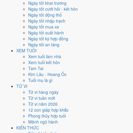
Hôm nay 9/8/2026 là ngày bao
Ngày tốt khai trương
Ngày tốt cưới hỏi - kết hôn
nhiêu âm lịch?
Ngày tốt động thổ
Ngày tốt nhập trạch
Chủ Nhật 9/8/2026 nhằm ngày 27/6 âm, tức ngày Ất Mão, tháng Ất
Ngày tốt mua xe
Mùi, năm Bính Ngọ. Hôm nay có 6 khung giờ Hoàng Đạo để chọn giờ
Ngày tốt xuất hành
đẹp.
Ngày tốt ký hợp đồng
Ngày tốt an táng
Ngày Dương
XEM TUỔI
Chủ Nhật
Xem tuổi làm nhà
Ngày Âm
Xem tuổi kết hôn
Tháng 8 năm 2026
Tam Tai
9
Kim Lâu - Hoang Ốc
Tháng 6 âm năm 2026
Tuổi mụ là gì
27
TỬ VI
Tiết Lập Thu
Tử vi hàng ngày
Giờ
Tử vi tuần mới
Bính Tý
Tử vi năm 2026
Ngày 27
12 con giáp hợp khắc
Ất Mão
Phong thủy hợp tuổi
Tháng 6
Mệnh ngũ hành
Ất Mùi
KIẾN THỨC
Năm 2026