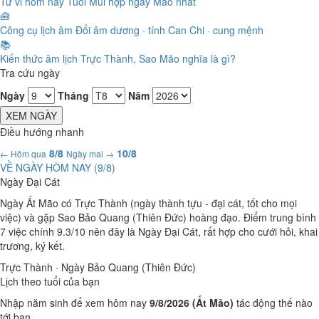
Tử vi hôm nay
Tuổi Mùi hợp ngày Mão nhất
🧰
Công cụ lịch âm
Đổi âm dương · tính Can Chi · cung mệnh
📚
Kiến thức âm lịch
Trực Thành, Sao Mão nghĩa là gì?
Tra cứu ngày
Ngày
Tháng
Năm
XEM NGÀY
Điều hướng nhanh
8/8
10/8
← Hôm qua
Ngày mai →
VỀ NGÀY HÔM NAY (
9/8
)
Ngày Đại Cát
Ngày Ất Mão có Trực Thành (ngày thành tựu - đại cát, tốt cho mọi
việc) và gặp Sao Bảo Quang (Thiên Đức) hoàng đạo. Điểm trung bình
7 việc chính 9.3/10 nên đây là Ngày Đại Cát, rất hợp cho cưới hỏi, khai
trương, ký kết.
Trực Thành · Ngày Bảo Quang (Thiên Đức)
Lịch theo tuổi của bạn
Nhập năm sinh để xem hôm nay
9/8/2026 (Ất Mão)
tác động thế nào
tới bạn.