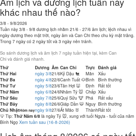
Âm lịch và dương lịch tuần này
khác nhau thế nào?
3/8 - 9/8/2026
Tuần này 3/8 - 9/8 dương lịch nhằm 21/6 - 27/6 âm lịch; lệch nhau vì
ngày dương theo mặt trời, ngày âm và Can Chi theo chu kỳ mặt trăng.
Trong 7 ngày có 2 ngày tốt và 3 ngày nên tránh.
So sánh dương lịch và âm lịch 7 ngày tuần hiện tại, kèm Can
Chi và đánh giá nhanh.
Thứ
Dương
Âm
Can Chi
Trực
Đánh giá
Thứ Hai
ngày
3/8
21/6
Kỷ Dậu 🐔
Mãn
Xấu
Thứ Ba
ngày
4/8
22/6
Canh Tuất 🐶
Bình
Bình thường
Thứ Tư
ngày
5/8
23/6
Tân Hợi 🐷
Định
Rất tốt
Thứ Năm
ngày
6/8
24/6
Nhâm Tý 🐭
Chấp
Xấu
Thứ Sáu
ngày
7/8
25/6
Quý Sửu 🐮
Phá
Rất xấu
Thứ Bảy
ngày
8/8
26/6
Giáp Dần 🐯
Nguy
Bình thường
Chủ Nhật
ngày
9/8
27/6
Ất Mão 🐰
Thành
Rất tốt
Hôm nay
💡 Tip:
Thứ Năm 6/8
là ngày Tý 🐭, xung với tuổi Ngựa - tuổi của năm
Bính Ngọ
Xem tuần sau (16-8-2026)