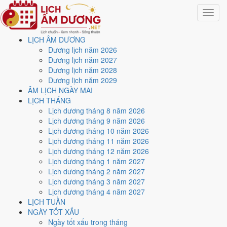
Toggle
navigat
LỊCH ÂM DƯƠNG
Dương lịch năm 2026
Lịch âm dương - Lịch âm
Dương lịch năm 2027
Dương lịch năm 2028
hôm nay - Lịch vạn niên
Dương lịch năm 2029
ÂM LỊCH NGÀY MAI
2026
LỊCH THÁNG
Lịch dương tháng 8 năm 2026
Lịch dương tháng 9 năm 2026
Hôm nay Chủ Nhật ngày 9/8/2026 dương lịch là ngày 27/6/2026
Lịch dương tháng 10 năm 2026
âm lịch
, tức ngày
Ất Mão
, tháng Ất Mùi, năm Bính Ngọ. Đây là ngày
Lịch dương tháng 11 năm 2026
tiết Lập Thu
, Sao Mão (sao tốt), Trực Thành - được đánh giá là
Ngày
Lịch dương tháng 12 năm 2026
Đại Cát
. Xem
âm lịch hôm nay
đầy đủ: ngày tốt hay xấu, giờ hoàng
Lịch dương tháng 1 năm 2027
đạo và việc nên làm - nên tránh ngay bên dưới.
Lịch dương tháng 2 năm 2027
Ngày Ất Mão có Trực
Thành
(ngày thành tựu - đại cát, tốt cho mọi
Lịch dương tháng 3 năm 2027
việc) và gặp Sao
Bảo Quang (Thiên Đức) hoàng đạo
. Điểm trung
Lịch dương tháng 4 năm 2027
bình 7 việc chính
9.3/10
nên đây là
Ngày Đại Cát
, rất hợp cho cưới
LỊCH TUẦN
hỏi, khai trương, ký kết.
NGÀY TỐT XẤU
Ngày tốt xấu trong tháng