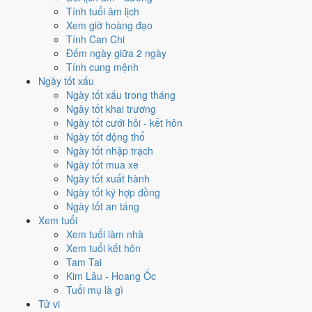
Tính tuổi âm lịch
Sao Mão (Kê (Gà)) · Bảo Quang (Thiên Đức)
Xem giờ hoàng đạo
Ngày Ất Mão có
Sao Mão
: Cúng tế.
Tính Can Chi
Đếm ngày giữa 2 ngày
Giờ Hoàng Đạo
Tính cung mệnh
Tý (23h-01h) · Dần (03h-05h) · Mão (05h-07h) · Ngọ (11h-13h) · Mùi
Ngày tốt xấu
(13h-15h) · Dậu (17h-19h)
Ngày tốt xấu trong tháng
Tuổi nên tránh
Ngày tốt khai trương
Dậu, Thìn
Ngày tốt cưới hỏi - kết hôn
Kết luận trên tính theo bộ Trực - Sao hợp kỵ riêng của việc cưới; đối
Ngày tốt động thổ
chiếu thêm
tiêu chí ngày cưới hỏi tốt
trước khi chốt.
Ngày tốt nhập trạch
Hôm nay
Rất tốt
để Khai trương - mở cửa
Ngày tốt mua xe
Ngày tốt xuất hành
hàng
Ngày tốt ký hợp đồng
Ngày tốt an táng
Trực Thành · Ngày Đại Cát · Lưu Niên
Xem tuổi
Trực Thành
: Ngày thành tựu - đại cát, tốt cho mọi việc. Khổng Minh:
Xem tuổi làm nhà
Việc đến chậm trễ, đắn đo. Khó thành tựu.
Xem tuổi kết hôn
Tam Tai
Ngày tốt thay thế:
Kim Lâu - Hoang Ốc
Thứ Ba 11/8/2026
(Đinh Tỵ) - Trực Khai - Đại Cát
Tuổi mụ là gì
Chủ Nhật 16/8/2026
(Nhâm Tuất) - Trực Mãn - Cát
Tử vi