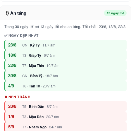
⚱️
An táng
13 ngày tốt
Trong 30 ngày tới có 13 ngày tốt cho an táng. Tốt nhất: 23/8, 18/8, 22/8.
✅ NGÀY ĐẸP NHẤT
23/8
CN ·
Kỷ Tỵ
· 11/7 âm
18/8
T3 ·
Giáp Tý
· 6/7 âm
22/8
T7 ·
Mậu Thìn
· 10/7 âm
30/8
CN ·
Bính Tý
· 18/7 âm
4/9
T6 ·
Tân Tỵ
· 23/7 âm
⛔ NÊN TRÁNH
20/8
T5 ·
Bính Dần
· 8/7 âm
1/9
T3 ·
Mậu Dần
· 20/7 âm
5/9
T7 ·
Nhâm Ngọ
· 24/7 âm