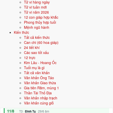
22/8
T7 ·
Mậu Thìn
· 10/7 âm
Tử vi hàng ngày
Tử vi tuần mới
28/8
T6 ·
Giáp Tuất
· 16/7 âm
Tử vi năm 2026
12 con giáp hợp khắc
⛔ NÊN TRÁNH
Phong thủy hợp tuổi
20/8
Mệnh ngũ hành
T5 ·
Bính Dần
· 8/7 âm
Kiến thức
1/9
T3 ·
Mậu Dần
· 20/7 âm
Tất cả kiến thức
Can chi (60 hoa giáp)
21/8
T6 ·
Đinh Mão
· 9/7 âm
24 tiết khí
Các sao tốt xấu
Xem ngày tốt động thổ
12 trực
Kim Lâu - Hoang Ốc
Tuổi mụ là gì
🏡
Nhập trạch
14 ngày tốt
Tất cả văn khấn
Văn khấn Ông Táo
Trong 30 ngày tới có 14 ngày tốt cho nhập trạch. Tốt nhất: 9/8, 11/8,
Văn khấn Giao thừa
18/8.
Gia tiên Rằm, mùng 1
Thần Tài Thổ Địa
✅ NGÀY ĐẸP NHẤT
Văn khấn nhập trạch
9/8
CN ·
Ất Mão
· 27/6 âm
Văn khấn cúng giỗ
11/8
T3 ·
Đinh Tỵ
· 29/6 âm