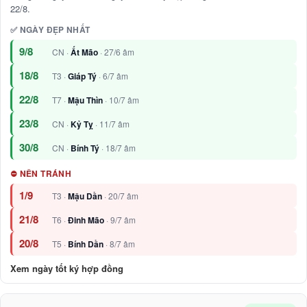
22/8.
✅ NGÀY ĐẸP NHẤT
9/8
CN ·
Ất Mão
· 27/6 âm
18/8
T3 ·
Giáp Tý
· 6/7 âm
22/8
T7 ·
Mậu Thìn
· 10/7 âm
23/8
CN ·
Kỷ Tỵ
· 11/7 âm
30/8
CN ·
Bính Tý
· 18/7 âm
⛔ NÊN TRÁNH
1/9
T3 ·
Mậu Dần
· 20/7 âm
21/8
T6 ·
Đinh Mão
· 9/7 âm
20/8
T5 ·
Bính Dần
· 8/7 âm
Xem ngày tốt ký hợp đồng