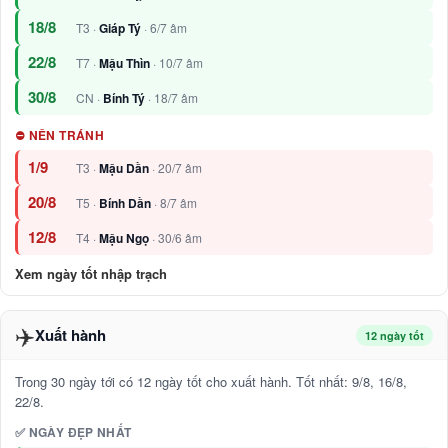
18/8
T3 ·
Giáp Tý
· 6/7 âm
22/8
T7 ·
Mậu Thìn
· 10/7 âm
30/8
CN ·
Bính Tý
· 18/7 âm
⛔ NÊN TRÁNH
1/9
T3 ·
Mậu Dần
· 20/7 âm
20/8
T5 ·
Bính Dần
· 8/7 âm
12/8
T4 ·
Mậu Ngọ
· 30/6 âm
Xem ngày tốt nhập trạch
✈️
Xuất hành
12 ngày tốt
Trong 30 ngày tới có 12 ngày tốt cho xuất hành. Tốt nhất: 9/8, 16/8,
22/8.
✅ NGÀY ĐẸP NHẤT