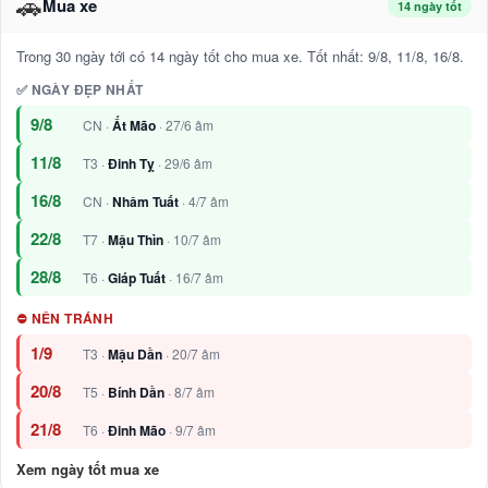
🚗
Mua xe
14 ngày tốt
Trong 30 ngày tới có 14 ngày tốt cho mua xe. Tốt nhất: 9/8, 11/8, 16/8.
✅ NGÀY ĐẸP NHẤT
9/8
CN ·
Ất Mão
· 27/6 âm
11/8
T3 ·
Đinh Tỵ
· 29/6 âm
16/8
CN ·
Nhâm Tuất
· 4/7 âm
22/8
T7 ·
Mậu Thìn
· 10/7 âm
28/8
T6 ·
Giáp Tuất
· 16/7 âm
⛔ NÊN TRÁNH
1/9
T3 ·
Mậu Dần
· 20/7 âm
20/8
T5 ·
Bính Dần
· 8/7 âm
21/8
T6 ·
Đinh Mão
· 9/7 âm
Xem ngày tốt mua xe