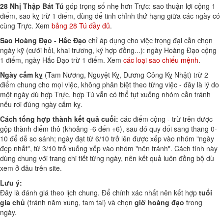
28 Nhị Thập Bát Tú
góp trọng số nhẹ hơn Trực: sao thuận lợi cộng 1
điểm, sao kỵ trừ 1 điểm, dùng để tinh chỉnh thứ hạng giữa các ngày có
cùng Trực. Xem
bảng 28 Tú đầy đủ
.
Sao Hoàng Đạo - Hắc Đạo
chỉ áp dụng cho việc trọng đại cần chọn
ngày kỹ (cưới hỏi, khai trương, ký hợp đồng...): ngày Hoàng Đạo cộng
1 điểm, ngày Hắc Đạo trừ 1 điểm. Xem
các loại sao chiếu mệnh
.
Ngày cấm kỵ
(Tam Nương, Nguyệt Kỵ, Dương Công Kỵ Nhật) trừ 2
điểm chung cho mọi việc, không phân biệt theo từng việc - đây là lý do
một ngày dù hợp Trực, hợp Tú vẫn có thể tụt xuống nhóm cần tránh
nếu rơi đúng ngày cấm kỵ.
Cách tổng hợp thành kết quả cuối:
các điểm cộng - trừ trên được
gộp thành điểm thô (khoảng -6 đến +6), sau đó quy đổi sang thang 0-
10 để dễ so sánh; ngày đạt từ 6/10 trở lên được xếp vào nhóm "ngày
đẹp nhất", từ 3/10 trở xuống xếp vào nhóm "nên tránh". Cách tính này
dùng chung với trang chi tiết từng ngày, nên kết quả luôn đồng bộ dù
xem ở đâu trên site.
Lưu ý:
Đây là đánh giá theo lịch chung. Để chính xác nhất nên kết hợp
tuổi
gia chủ
(tránh năm xung, tam tai) và chọn
giờ hoàng đạo
trong
ngày.