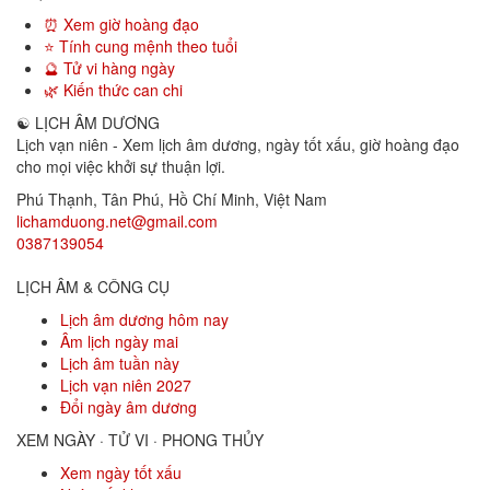
⏰ Xem giờ hoàng đạo
⭐ Tính cung mệnh theo tuổi
🔮 Tử vi hàng ngày
🌿 Kiến thức can chi
☯
LỊCH ÂM DƯƠNG
Lịch vạn niên - Xem lịch âm dương, ngày tốt xấu, giờ hoàng đạo
cho mọi việc khởi sự thuận lợi.
Phú Thạnh, Tân Phú
,
Hồ Chí Minh
,
Việt Nam
lichamduong.net@gmail.com
0387139054
LỊCH ÂM & CÔNG CỤ
Lịch âm dương hôm nay
Âm lịch ngày mai
Lịch âm tuần này
Lịch vạn niên 2027
Đổi ngày âm dương
XEM NGÀY · TỬ VI · PHONG THỦY
Xem ngày tốt xấu