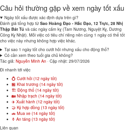
Câu hỏi thường gặp về xem ngày tốt xấu
Ngày tốt xấu được xác định dựa trên gì?
Đánh giá tổng hợp từ
Sao Hoàng Đạo - Hắc Đạo, 12 Trực, 28 Nhị
Thập Bát Tú
và các ngày cấm kỵ (Tam Nương, Nguyệt Kỵ, Dương
Công Kỵ Nhật). Mỗi việc có tiêu chí riêng nên cùng 1 ngày có thể tốt
cho việc này nhưng không hợp việc khác.
Tại sao 1 ngày tốt cho cưới hỏi nhưng xấu cho động thổ?
Có cần xem theo tuổi gia chủ không?
Tác giả:
Nguyễn Minh An
·
Cập nhật: 29/07/2026
Đi nhanh tới việc
💍 Cưới hỏi (12 ngày tốt)
🏪 Khai trương (14 ngày tốt)
🏗️ Động thổ (14 ngày tốt)
🏡 Nhập trạch (14 ngày tốt)
✈️ Xuất hành (12 ngày tốt)
🤝 Ký hợp đồng (13 ngày tốt)
🚗 Mua xe (14 ngày tốt)
⚱️ An táng (13 ngày tốt)
Liên quan