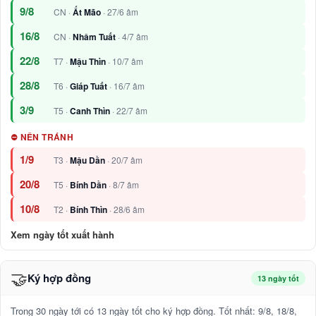
9/8
CN ·
Ất Mão
· 27/6 âm
16/8
CN ·
Nhâm Tuất
· 4/7 âm
22/8
T7 ·
Mậu Thìn
· 10/7 âm
28/8
T6 ·
Giáp Tuất
· 16/7 âm
3/9
T5 ·
Canh Thìn
· 22/7 âm
⛔ NÊN TRÁNH
1/9
T3 ·
Mậu Dần
· 20/7 âm
20/8
T5 ·
Bính Dần
· 8/7 âm
10/8
T2 ·
Bính Thìn
· 28/6 âm
Xem ngày tốt xuất hành
🤝
Ký hợp đồng
13 ngày tốt
Trong 30 ngày tới có 13 ngày tốt cho ký hợp đồng. Tốt nhất: 9/8, 18/8,