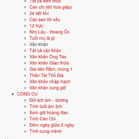
Tất cả kiến thức
Can chi (60 hoa giáp)
8 việc
24 tiết khí
Mỗi việc dưới đây được xếp hạng ngày đẹp riêng theo tiêu chí phù
Các sao tốt xấu
hợp; bấm vào thẻ để xem ngày tốt nhất và ngày nên tránh cho từng
12 trực
việc.
Kim Lâu - Hoang Ốc
Tuổi mụ là gì
💍
Cưới hỏi
12 ngày tốt
Văn khấn
Tất cả văn khấn
Văn khấn Ông Táo
Trong 30 ngày tới có 12 ngày tốt cho cưới hỏi. Tốt nhất: 9/8, 18/8, 30/8.
Văn khấn Giao thừa
✅ NGÀY ĐẸP NHẤT
Gia tiên Rằm, mùng 1
Thần Tài Thổ Địa
9/8
CN ·
Ất Mão
· 27/6 âm
Văn khấn nhập trạch
Văn khấn cúng giỗ
18/8
T3 ·
Giáp Tý
· 6/7 âm
CÔNG CỤ
30/8
CN ·
Bính Tý
· 18/7 âm
Đổi lịch âm - dương
Tính tuổi âm lịch
3/9
T5 ·
Canh Thìn
· 22/7 âm
Xem giờ hoàng đạo
Tính Can Chi
11/8
T3 ·
Đinh Tỵ
· 29/6 âm
Đếm ngày giữa 2 ngày
Tính cung mệnh
⛔ NÊN TRÁNH