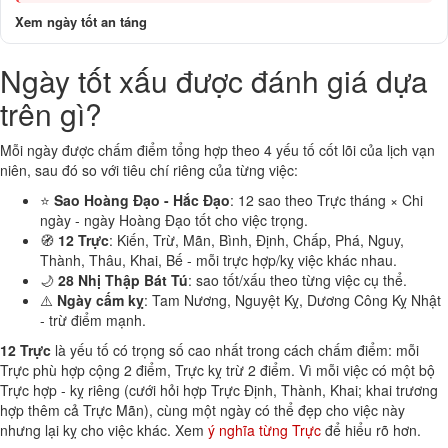
Xem ngày tốt an táng
Ngày tốt xấu được đánh giá dựa
trên gì?
Mỗi ngày được chấm điểm tổng hợp theo 4 yếu tố cốt lõi của lịch vạn
niên, sau đó so với tiêu chí riêng của từng việc:
⭐
Sao Hoàng Đạo - Hắc Đạo
: 12 sao theo Trực tháng × Chi
ngày - ngày Hoàng Đạo tốt cho việc trọng.
🧭
12 Trực
: Kiến, Trừ, Mãn, Bình, Định, Chấp, Phá, Nguy,
Thành, Thâu, Khai, Bế - mỗi trực hợp/kỵ việc khác nhau.
🌙
28 Nhị Thập Bát Tú
: sao tốt/xấu theo từng việc cụ thể.
⚠️
Ngày cấm kỵ
: Tam Nương, Nguyệt Kỵ, Dương Công Kỵ Nhật
- trừ điểm mạnh.
12 Trực
là yếu tố có trọng số cao nhất trong cách chấm điểm: mỗi
Trực phù hợp cộng 2 điểm, Trực kỵ trừ 2 điểm. Vì mỗi việc có một bộ
Trực hợp - kỵ riêng (cưới hỏi hợp Trực Định, Thành, Khai; khai trương
hợp thêm cả Trực Mãn), cùng một ngày có thể đẹp cho việc này
nhưng lại kỵ cho việc khác. Xem
ý nghĩa từng Trực
để hiểu rõ hơn.