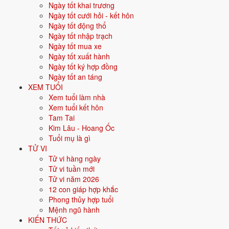
Ngày tốt khai trương
Cưới hỏi
: 12 ngày tốt ·
Khai trương
: 14 ngày tốt ·
Động thổ
:
Ngày tốt cưới hỏi - kết hôn
14 ngày tốt ·
Nhập trạch
: 14 ngày tốt ·
Xuất hành
: 12 ngày tốt ·
Ngày tốt động thổ
Ký hợp đồng
: 13 ngày tốt ·
Mua xe
: 14 ngày tốt ·
An táng
: 13
Ngày tốt nhập trạch
ngày tốt.
Ngày tốt mua xe
Ngày tốt xuất hành
Bấm vào từng ngày để xem chi tiết giờ hoàng đạo, sao, trực,
Ngày tốt ký hợp đồng
việc nên - nên tránh.
Ngày tốt an táng
XEM TUỔI
Xem ngày tốt xấu theo tháng và
Xem tuổi làm nhà
Xem tuổi kết hôn
theo tuổi
Tam Tai
Kim Lâu - Hoang Ốc
Tuổi mụ là gì
Xem tháng
TỬ VI
Ngày sinh gia chủ (xem ngày hợp tuổi)
Tử vi hàng ngày
Xem
Tử vi tuần mới
Chọn một tháng bất kỳ để xem ngày tốt - ngày xấu, hoặc nhập ngày
Tử vi năm 2026
sinh để biết ngày nào hợp tuổi gia chủ.
12 con giáp hợp khắc
Phong thủy hợp tuổi
Ngày tốt 30 ngày tới theo từng
Mệnh ngũ hành
KIẾN THỨC
việc