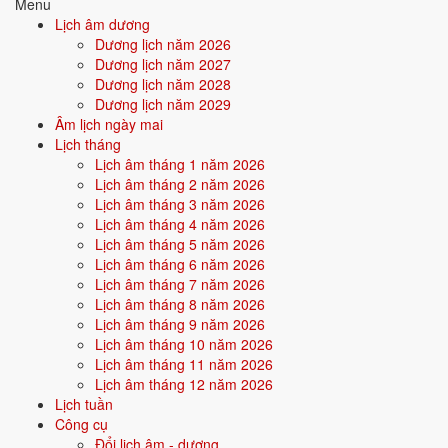
Menu
1/9
T3 ·
Mậu Dần
· 20/7 âm
Lịch âm dương
Dương lịch năm 2026
20/8
T5 ·
Bính Dần
· 8/7 âm
Dương lịch năm 2027
12/8
T4 ·
Mậu Ngọ
· 30/6 âm
Dương lịch năm 2028
Dương lịch năm 2029
Xem ngày tốt cưới hỏi
Âm lịch ngày mai
Lịch tháng
Lịch âm tháng 1 năm 2026
🏪
Khai trương
14 ngày tốt
Lịch âm tháng 2 năm 2026
Lịch âm tháng 3 năm 2026
Lịch âm tháng 4 năm 2026
Trong 30 ngày tới có 14 ngày tốt cho khai trương. Tốt nhất: 9/8, 11/8,
Lịch âm tháng 5 năm 2026
16/8.
Lịch âm tháng 6 năm 2026
✅ NGÀY ĐẸP NHẤT
Lịch âm tháng 7 năm 2026
Lịch âm tháng 8 năm 2026
9/8
CN ·
Ất Mão
· 27/6 âm
Lịch âm tháng 9 năm 2026
11/8
T3 ·
Đinh Tỵ
· 29/6 âm
Lịch âm tháng 10 năm 2026
Lịch âm tháng 11 năm 2026
16/8
CN ·
Nhâm Tuất
· 4/7 âm
Lịch âm tháng 12 năm 2026
Lịch tuần
22/8
T7 ·
Mậu Thìn
· 10/7 âm
Công cụ
Đổi lịch âm - dương
3/9
T5 ·
Canh Thìn
· 22/7 âm