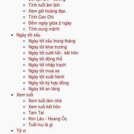
Tính tuổi âm lịch
Xem giờ hoàng đạo
⛔ NÊN TRÁNH
Tính Can Chi
1/9
T3 ·
Mậu Dần
· 20/7 âm
Đếm ngày giữa 2 ngày
Tính cung mệnh
20/8
T5 ·
Bính Dần
· 8/7 âm
Ngày tốt xấu
Ngày tốt xấu trong tháng
27/8
T5 ·
Quý Dậu
· 15/7 âm
Ngày tốt khai trương
Ngày tốt cưới hỏi - kết hôn
Xem ngày tốt khai trương
Ngày tốt động thổ
Ngày tốt nhập trạch
🏗️
Ngày tốt mua xe
Động thổ
14 ngày tốt
Ngày tốt xuất hành
Ngày tốt ký hợp đồng
Trong 30 ngày tới có 14 ngày tốt cho động thổ. Tốt nhất: 9/8, 11/8, 16/8.
Ngày tốt an táng
✅ NGÀY ĐẸP NHẤT
Xem tuổi
Xem tuổi làm nhà
9/8
CN ·
Ất Mão
· 27/6 âm
Xem tuổi kết hôn
Tam Tai
11/8
T3 ·
Đinh Tỵ
· 29/6 âm
Kim Lâu - Hoang Ốc
16/8
Tuổi mụ là gì
CN ·
Nhâm Tuất
· 4/7 âm
Tử vi