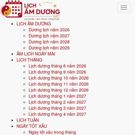
Toggle
navigat
LỊCH ÂM DƯƠNG
Trang chủ
Dương lịch năm 2026
Xem ngày tốt xấu
Dương lịch năm 2027
Dương lịch năm 2028
Xem ngày tốt xấu 30 ngày
Dương lịch năm 2029
ÂM LỊCH NGÀY MAI
tới (8/8/2026 - 6/9/2026)
LỊCH THÁNG
Lịch dương tháng 8 năm 2026
Lịch dương tháng 9 năm 2026
Tổng quan
ngày tốt - ngày xấu trong 30 ngày tới
cho 8 việc quan
Lịch dương tháng 10 năm 2026
trọng: cưới hỏi, khai trương, động thổ, nhập trạch, xuất hành, ký hợp
Lịch dương tháng 11 năm 2026
đồng, mua xe, an táng. Mỗi ngày được chấm điểm tổng hợp từ
Hoàng
Lịch dương tháng 12 năm 2026
Đạo, 12 Trực, 28 Nhị Thập Bát Tú
và ngày cấm kỵ; ngày điểm cao
Lịch dương tháng 1 năm 2027
mới được xếp vào danh sách ngày tốt cho từng việc. Có thể chọn xem
Lịch dương tháng 2 năm 2027
theo tháng bất kỳ, hoặc
xem ngày tốt xấu theo tuổi
bằng cách nhập
Lịch dương tháng 3 năm 2027
ngày sinh để lọc ngày hợp tuổi gia chủ.
Lịch dương tháng 4 năm 2027
LỊCH TUẦN
Từ
8/8/2026
đến
6/9/2026
(30 ngày), mỗi việc có số ngày đẹp
NGÀY TỐT XẤU
khác nhau.
Ngày tốt xấu trong tháng