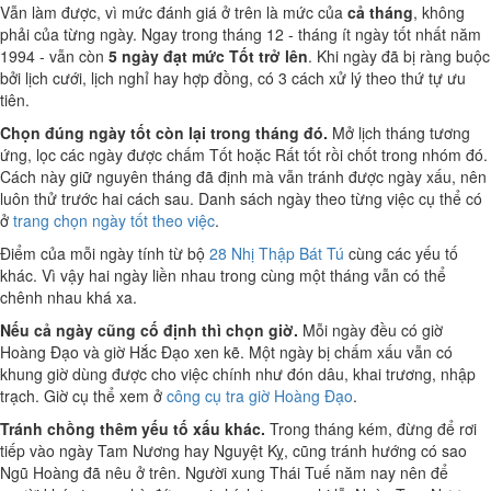
Vẫn làm được, vì mức đánh giá ở trên là mức của
cả tháng
, không
phải của từng ngày. Ngay trong tháng 12 - tháng ít ngày tốt nhất năm
1994 - vẫn còn
5 ngày đạt mức Tốt trở lên
. Khi ngày đã bị ràng buộc
bởi lịch cưới, lịch nghỉ hay hợp đồng, có 3 cách xử lý theo thứ tự ưu
tiên.
Chọn đúng ngày tốt còn lại trong tháng đó.
Mở lịch tháng tương
ứng, lọc các ngày được chấm Tốt hoặc Rất tốt rồi chốt trong nhóm đó.
Cách này giữ nguyên tháng đã định mà vẫn tránh được ngày xấu, nên
luôn thử trước hai cách sau. Danh sách ngày theo từng việc cụ thể có
ở
trang chọn ngày tốt theo việc
.
Điểm của mỗi ngày tính từ bộ
28 Nhị Thập Bát Tú
cùng các yếu tố
khác. Vì vậy hai ngày liền nhau trong cùng một tháng vẫn có thể
chênh nhau khá xa.
Nếu cả ngày cũng cố định thì chọn giờ.
Mỗi ngày đều có giờ
Hoàng Đạo và giờ Hắc Đạo xen kẽ. Một ngày bị chấm xấu vẫn có
khung giờ dùng được cho việc chính như đón dâu, khai trương, nhập
trạch. Giờ cụ thể xem ở
công cụ tra giờ Hoàng Đạo
.
Tránh chồng thêm yếu tố xấu khác.
Trong tháng kém, đừng để rơi
tiếp vào ngày Tam Nương hay Nguyệt Kỵ, cũng tránh hướng có sao
Ngũ Hoàng đã nêu ở trên. Người xung Thái Tuế năm nay nên để