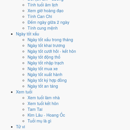
Tính tuổi âm lịch
Vận 7 lấy hành
Kim
làm chủ, đóng ở Đoài · Chính Tây. Năm 1994
Xem giờ hoàng đạo
mang Can Giáp hành Mộc. So với hành Vận thì
Kim khắc Mộc
Tính Can Chi
(tương khắc)
. Theo Huyền Không, đây là năm cần giữ thế, tránh mở
Đếm ngày giữa 2 ngày
rộng dàn trải.
Tính cung mệnh
7
Ngày tốt xấu
Thất Xích Đoài Kim
Ngày tốt xấu trong tháng
Ngày tốt khai trương
Vận 7 · Hạ Nguyên · 1984 - 2003
Ngày tốt cưới hỏi - kết hôn
Hành chủ
Ngày tốt động thổ
Kim
Ngày tốt nhập trạch
Phương vị
Ngày tốt mua xe
Đoài · Chính Tây
Ngày tốt xuất hành
Sao chủ
Ngày tốt ký hợp đồng
Thất Xích (7)
Ngày tốt an táng
Lịch âm dương 12 tháng năm
Xem tuổi
Xem tuổi làm nhà
1994 có gì đáng chú ý?
Xem tuổi kết hôn
Tam Tai
12 tháng dương năm 1994 trải trên các tháng âm từ
tháng 11 âm
Kim Lâu - Hoang Ốc
năm Quý Dậu
đến
tháng 11 âm năm Giáp Tuất
. Năm nay
không có
Tuổi mụ là gì
tháng nhuận âm
nên âm và dương lệch nhau khá đều suốt 12 tháng.
Tử vi