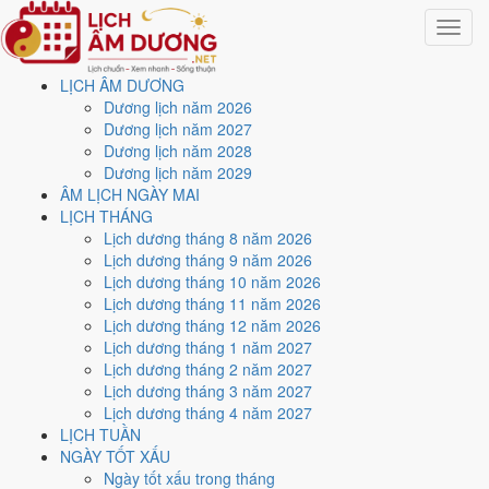
Toggle
navigat
LỊCH ÂM DƯƠNG
Trang chủ
Dương lịch năm 2026
Lịch năm 1994
Dương lịch năm 2027
Dương lịch năm 2028
Lịch âm dương năm 1994 -
Dương lịch năm 2029
ÂM LỊCH NGÀY MAI
Giáp Tuất · Thất Xích Đoài
LỊCH THÁNG
Lịch dương tháng 8 năm 2026
Kim
Lịch dương tháng 9 năm 2026
Lịch dương tháng 10 năm 2026
Lịch dương tháng 11 năm 2026
Tác giả:
Nguyễn Minh An
·
Cập nhật: 30/07/2026
Lịch dương tháng 12 năm 2026
Năm
1994 (Giáp Tuất)
, Tết Nguyên đán vào
10/2/1994
.
Lịch dương tháng 1 năm 2027
Lịch dương tháng 2 năm 2027
Năm
Giáp Tuất 1994
có Thiên Can Giáp hành Mộc, Địa Chi Tuất hành
Lịch dương tháng 3 năm 2027
Thổ. Nạp Âm là
Sơn Đầu Hỏa
hành Hỏa. Hai hành Can và Chi Mộc
Lịch dương tháng 4 năm 2027
khắc Thổ (tương khắc), đó là nền khí của cả năm.
LỊCH TUẦN
Cả năm có
85 ngày đạt mức Tốt trở lên
, dồn nhiều nhất vào
tháng
NGÀY TỐT XẤU
1 và 8
. Mức này chấm theo thang 5 bậc dùng chung với trang chi tiết
Ngày tốt xấu trong tháng