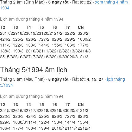
Tháng 2 âm (Đinh Mão) ·
6 ngày tốt
· Rất tốt:
22
·
xem tháng 4 năm
1994
Lịch âm dương tháng 4 năm 1994
T2
T3
T4
T5
T6
T7
CN
28
17/2
29
18/2
30
19/2
31
20/2
1
21/2
2
22/2
3
23/2
4
24/2
5
25/2
6
26/2
7
27/2
8
28/2
9
29/2
10
30/2
11
1/3
12
2/3
13
3/3
14
4/3
15
5/3
16
6/3
17
7/3
18
8/3
19
9/3
20
10/3
21
11/3
22
12/3
23
13/3
24
14/3
25
15/3
26
16/3
27
17/3
28
18/3
29
19/3
30
20/3
1
21/3
Tháng 5/1994 âm lịch
Tháng 3 âm (Mậu Thìn) ·
8 ngày tốt
· Rất tốt:
4, 15, 27
·
lịch tháng
5/1994
Lịch âm dương tháng 5 năm 1994
T2
T3
T4
T5
T6
T7
CN
25
15/3
26
16/3
27
17/3
28
18/3
29
19/3
30
20/3
1
21/3
2
22/3
3
23/3
4
24/3
5
25/3
6
26/3
7
27/3
8
28/3
9
29/3
10
30/3
11
1/4
12
2/4
13
3/4
14
4/4
15
5/4
16
6/4
17
7/4
18
8/4
19
9/4
20
10/4
21
11/4
22
12/4