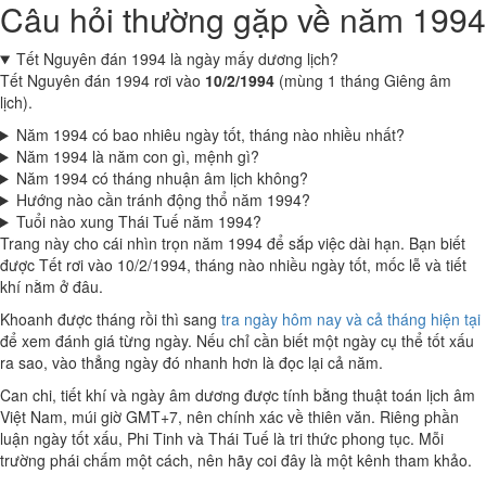
Câu hỏi thường gặp về năm 1994
Tết Nguyên đán 1994 là ngày mấy dương lịch?
Tết Nguyên đán 1994 rơi vào
10/2/1994
(mùng 1 tháng Giêng âm
lịch).
Năm 1994 có bao nhiêu ngày tốt, tháng nào nhiều nhất?
Năm 1994 là năm con gì, mệnh gì?
Năm 1994 có tháng nhuận âm lịch không?
Hướng nào cần tránh động thổ năm 1994?
Tuổi nào xung Thái Tuế năm 1994?
Trang này cho cái nhìn trọn năm 1994 để sắp việc dài hạn. Bạn biết
được Tết rơi vào 10/2/1994, tháng nào nhiều ngày tốt, mốc lễ và tiết
khí nằm ở đâu.
Khoanh được tháng rồi thì sang
tra ngày hôm nay và cả tháng hiện tại
để xem đánh giá từng ngày. Nếu chỉ cần biết một ngày cụ thể tốt xấu
ra sao, vào thẳng ngày đó nhanh hơn là đọc lại cả năm.
Can chi, tiết khí và ngày âm dương được tính bằng thuật toán lịch âm
Việt Nam, múi giờ GMT+7, nên chính xác về thiên văn. Riêng phần
luận ngày tốt xấu, Phi Tinh và Thái Tuế là tri thức phong tục. Mỗi
trường phái chấm một cách, nên hãy coi đây là một kênh tham khảo.