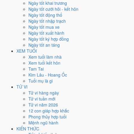
từng ngày, không phải chỉ đếm ngày Hoàng Đạo.
Ngày tốt khai trương
Ngày tốt cưới hỏi - kết hôn
Tết Nguyên đán rơi vào
10/2/1994
. Về phong thủy, sao Ngũ Hoàng
Ngày tốt động thổ
đóng ở
hướng Đông Nam (Tốn)
nên tránh động thổ hướng này.
Ngày tốt nhập trạch
Người tuổi
Thìn
xung Thái Tuế, theo tục lệ thì nên làm lễ giải đầu
Ngày tốt mua xe
năm.
Ngày tốt xuất hành
85
Ngày tốt ký hợp đồng
Ngày tốt trở lên
Ngày tốt an táng
121
XEM TUỔI
Ngày bình thường
Xem tuổi làm nhà
159
Xem tuổi kết hôn
Ngày xấu
Tam Tai
24
Kim Lâu - Hoang Ốc
Tiết khí
Tuổi mụ là gì
TỬ VI
Năm 1994 là năm con gì, mệnh
Tử vi hàng ngày
Tử vi tuần mới
gì?
Tử vi năm 2026
12 con giáp hợp khắc
Năm 1994 là năm
Giáp Tuất
, Nạp Âm
Sơn Đầu Hỏa
hành Hỏa. Thiên
Phong thủy hợp tuổi
Can Giáp hành
Mộc
gặp Địa Chi Tuất hành
Thổ
. Quan hệ ngũ hành
Mệnh ngũ hành
của năm vì vậy là
Mộc - Thổ
. Cách tính cặp can chi này nằm ở bài
can
KIẾN THỨC
chi Giáp Tuất
.