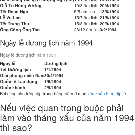
Giỗ Tổ Hùng Vương
10/3 âm lịch
20/4/1994
Tết Đoan Ngọ
5/5 âm lịch
13/6/1994
Lễ Vu Lan
15/7 âm lịch
21/8/1994
Tết Trung Thu
15/8 âm lịch
20/9/1994
Ông Công Ông Táo
23/12 âm lịch
3/2/1994
Ngày lễ dương lịch năm 1994
Ngày lễ dương lịch năm 1994
Ngày lễ
Dương lịch
Tết Dương lịch
1/1/1994
Giải phóng miền Nam
30/4/1994
Quốc tế Lao động
1/5/1994
Quốc khánh
2/9/1994
Bài cúng cho từng dịp trong bảng nằm ở mục
văn khấn theo dịp lễ
.
Nếu việc quan trọng buộc phải
làm vào tháng xấu của năm 1994
thì sao?