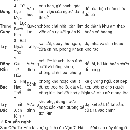
4 · Tứ
bàn học, giá sách, góc
Văn
để bừa bộn hoặc chứa
Đông
Lục
làm việc của người đang
học
đồ cũ
Mộc
thi cử
6 · Lục
Trung
Quyền
phòng chủ nhà, bàn làm
để thành khu ẩm thấp
Bạch
Cung
lực
việc của người quản lý
hoặc bỏ hoang
Kim
8 · Bát
két sắt, quầy thu ngân,
đặt nhà vệ sinh hoặc
Tây
Bạch
Tài lộc
cửa chính, phòng khách
kho rác
Thổ
9 ·
nơi tiếp khách, treo ảnh
Đông
Cửu
Vượng
để tối, bít kín hoặc chứa
cưới và bằng khen,
Bắc
Tử
đỉnh
đồ hỏng
phòng sinh hoạt chung
Hỏa
2 · Nhị
phòng kho hoặc khu ít
kê giường ngủ, đặt bếp,
Bệnh
Bắc
Hắc
dùng; treo hồ lô, đặt vật
xếp phòng cho người
tật
Thổ
bằng kim loại để hoá giải
già và phụ nữ mang thai
7 ·
khu phụ; dùng nước
Tây
Thất
Vượng
đặt két sắt, tủ tài sản,
hoặc sắc xanh dương để
Bắc
Xích
đỉnh
cửa ra vào chính
tiết Kim
Kim ⭐
✓ Khuyến nghị:
Sao Cửu Tử Hỏa là vượng tinh của Vận 7. Năm 1994 sao này đóng ở