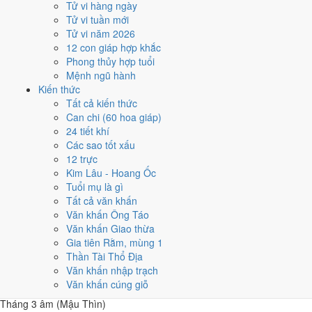
Tử vi hàng ngày
Năm 1994 có
85 ngày từ mức Tốt trở lên
. Nhiều nhất là
tháng 1 và
Tử vi tuần mới
8
với 9 ngày. Ít nhất là tháng 12, chỉ 5 ngày, nên tránh xếp việc lớn vào
Tử vi năm 2026
đó.
12 con giáp hợp khắc
Các mốc lớn rơi vào:
Ông Công Ông Táo 3/2
,
Tết Nguyên đán 10/2
,
Phong thủy hợp tuổi
Lễ Vu Lan 21/8
,
Tết Trung Thu 20/9
. Khối dưới đây so sánh nhanh
Mệnh ngũ hành
12 tháng theo số ngày tốt, còn lưới ngày của từng tháng nằm ngay
Kiến thức
sau đó.
Tất cả kiến thức
Can chi (60 hoa giáp)
1
24 tiết khí
Tháng 11 âm (Giáp Tý)
Các sao tốt xấu
9 ngày tốt
12 trực
2
Kim Lâu - Hoang Ốc
Tháng 12 âm (Ất Sửu)
Tuổi mụ là gì
6 ngày tốt
Tất cả văn khấn
3
Văn khấn Ông Táo
Tháng 1 âm (Bính Dần)
Văn khấn Giao thừa
6 ngày tốt
Gia tiên Rằm, mùng 1
4
Thần Tài Thổ Địa
Tháng 2 âm (Đinh Mão)
Văn khấn nhập trạch
6 ngày tốt
Văn khấn cúng giỗ
5
Tháng 3 âm (Mậu Thìn)