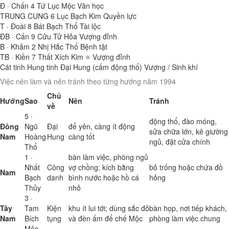
Đ · Chấn
4
Tứ Lục Mộc
Văn học
TRUNG CUNG
6
Lục Bạch Kim
Quyền lực
T · Đoài
8
Bát Bạch Thổ
Tài lộc
ĐB · Cấn
9
Cửu Tử Hỏa
Vượng đỉnh
B · Khảm
2
Nhị Hắc Thổ
Bệnh tật
TB · Kiền
7
Thất Xích Kim ⭐
Vượng đỉnh
Cát tinh
Hung tinh
Đại Hung (cấm động thổ)
Vượng / Sinh khí
Việc nên làm và nên tránh theo từng hướng năm 1994
Chủ
Hướng
Sao
Nên
Tránh
về
5 ·
động thổ, đào móng,
Đông
Ngũ
Đại
để yên, càng ít động
sửa chữa lớn, kê giường
Nam
Hoàng
Hung
càng tốt
ngủ, đặt cửa chính
Thổ
1 ·
bàn làm việc, phòng ngủ
Nhất
Công
vợ chồng; kích bằng
bỏ trống hoặc chứa đồ
Nam
Bạch
danh
bình nước hoặc hồ cá
hỏng
Thủy
nhỏ
3 ·
Tây
Tam
Kiện
khu ít lui tới; dùng sắc đỏ
bàn họp, nơi tiếp khách,
Nam
Bích
tụng
và đèn ấm để chế Mộc
phòng làm việc chung
Mộc