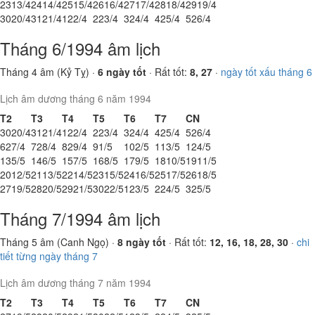
23
13/4
24
14/4
25
15/4
26
16/4
27
17/4
28
18/4
29
19/4
30
20/4
31
21/4
1
22/4
2
23/4
3
24/4
4
25/4
5
26/4
Tháng 6/1994 âm lịch
Tháng 4 âm (Kỷ Tỵ) ·
6 ngày tốt
· Rất tốt:
8, 27
·
ngày tốt xấu tháng 6
Lịch âm dương tháng 6 năm 1994
T2
T3
T4
T5
T6
T7
CN
30
20/4
31
21/4
1
22/4
2
23/4
3
24/4
4
25/4
5
26/4
6
27/4
7
28/4
8
29/4
9
1/5
10
2/5
11
3/5
12
4/5
13
5/5
14
6/5
15
7/5
16
8/5
17
9/5
18
10/5
19
11/5
20
12/5
21
13/5
22
14/5
23
15/5
24
16/5
25
17/5
26
18/5
27
19/5
28
20/5
29
21/5
30
22/5
1
23/5
2
24/5
3
25/5
Tháng 7/1994 âm lịch
Tháng 5 âm (Canh Ngọ) ·
8 ngày tốt
· Rất tốt:
12, 16, 18, 28, 30
·
chi
tiết từng ngày tháng 7
Lịch âm dương tháng 7 năm 1994
T2
T3
T4
T5
T6
T7
CN