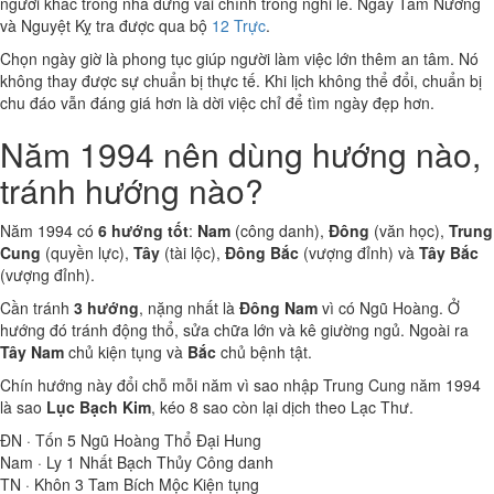
người khác trong nhà đứng vai chính trong nghi lễ. Ngày Tam Nương
và Nguyệt Kỵ tra được qua bộ
12 Trực
.
Chọn ngày giờ là phong tục giúp người làm việc lớn thêm an tâm. Nó
không thay được sự chuẩn bị thực tế. Khi lịch không thể đổi, chuẩn bị
chu đáo vẫn đáng giá hơn là dời việc chỉ để tìm ngày đẹp hơn.
Năm 1994 nên dùng hướng nào,
tránh hướng nào?
Năm 1994 có
6 hướng tốt
:
Nam
(công danh),
Đông
(văn học),
Trung
Cung
(quyền lực),
Tây
(tài lộc),
Đông Bắc
(vượng đỉnh) và
Tây Bắc
(vượng đỉnh).
Cần tránh
3 hướng
, nặng nhất là
Đông Nam
vì có Ngũ Hoàng. Ở
hướng đó tránh động thổ, sửa chữa lớn và kê giường ngủ. Ngoài ra
Tây Nam
chủ kiện tụng và
Bắc
chủ bệnh tật.
Chín hướng này đổi chỗ mỗi năm vì sao nhập Trung Cung năm 1994
là sao
Lục Bạch Kim
, kéo 8 sao còn lại dịch theo Lạc Thư.
ĐN · Tốn
5
Ngũ Hoàng Thổ
Đại Hung
Nam · Ly
1
Nhất Bạch Thủy
Công danh
TN · Khôn
3
Tam Bích Mộc
Kiện tụng