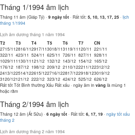
Tháng 1/1994 âm lịch
Tháng 11 âm (Giáp Tý) ·
9 ngày tốt
· Rất tốt:
5, 10, 13, 17, 25
·
lịch
tháng 1/1994
Lịch âm dương tháng 1 năm 1994
T2
T3
T4
T5
T6
T7
CN
27
15/11
28
16/11
29
17/11
30
18/11
31
19/11
1
20/11
2
21/11
3
22/11
4
23/11
5
24/11
6
25/11
7
26/11
8
27/11
9
28/11
10
29/11
11
30/11
12
1/12
13
2/12
14
3/12
15
4/12
16
5/12
17
6/12
18
7/12
19
8/12
20
9/12
21
10/12
22
11/12
23
12/12
24
13/12
25
14/12
26
15/12
27
16/12
28
17/12
29
18/12
30
19/12
31
20/12
1
21/12
2
22/12
3
23/12
4
24/12
5
25/12
6
26/12
Rất tốt
Tốt
Bình thường
Xấu
Rất xấu
· ngày âm in
vàng
là mùng 1
hoặc rằm
Tháng 2/1994 âm lịch
Tháng 12 âm (Ất Sửu) ·
6 ngày tốt
· Rất tốt:
6, 17, 19
·
ngày tốt xấu
tháng 2
Lịch âm dương tháng 2 năm 1994