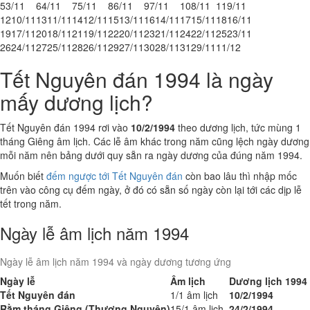
5
3/11
6
4/11
7
5/11
8
6/11
9
7/11
10
8/11
11
9/11
12
10/11
13
11/11
14
12/11
15
13/11
16
14/11
17
15/11
18
16/11
19
17/11
20
18/11
21
19/11
22
20/11
23
21/11
24
22/11
25
23/11
26
24/11
27
25/11
28
26/11
29
27/11
30
28/11
31
29/11
1
1/12
Tết Nguyên đán 1994 là ngày
mấy dương lịch?
Tết Nguyên đán 1994 rơi vào
10/2/1994
theo dương lịch, tức mùng 1
tháng Giêng âm lịch. Các lễ âm khác trong năm cũng lệch ngày dương
mỗi năm nên bảng dưới quy sẵn ra ngày dương của đúng năm 1994.
Muốn biết
đếm ngược tới Tết Nguyên đán
còn bao lâu thì nhập mốc
trên vào công cụ đếm ngày, ở đó có sẵn số ngày còn lại tới các dịp lễ
tết trong năm.
Ngày lễ âm lịch năm 1994
Ngày lễ âm lịch năm 1994 và ngày dương tương ứng
Ngày lễ
Âm lịch
Dương lịch 1994
Tết Nguyên đán
1/1 âm lịch
10/2/1994
Rằm tháng Giêng (Thượng Nguyên)
15/1 âm lịch
24/2/1994