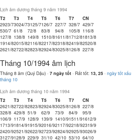
Lịch âm dương tháng 9 năm 1994
T2
T3
T4
T5
T6
T7
CN
29
23/7
30
24/7
31
25/7
1
26/7
2
27/7
3
28/7
4
29/7
5
30/7
6
1/8
7
2/8
8
3/8
9
4/8
10
5/8
11
6/8
12
7/8
13
8/8
14
9/8
15
10/8
16
11/8
17
12/8
18
13/8
19
14/8
20
15/8
21
16/8
22
17/8
23
18/8
24
19/8
25
20/8
26
21/8
27
22/8
28
23/8
29
24/8
30
25/8
1
26/8
2
27/8
Tháng 10/1994 âm lịch
Tháng 8 âm (Quý Dậu) ·
7 ngày tốt
· Rất tốt:
13, 25
·
ngày tốt xấu
tháng 10
Lịch âm dương tháng 10 năm 1994
T2
T3
T4
T5
T6
T7
CN
26
21/8
27
22/8
28
23/8
29
24/8
30
25/8
1
26/8
2
27/8
3
28/8
4
29/8
5
1/9
6
2/9
7
3/9
8
4/9
9
5/9
10
6/9
11
7/9
12
8/9
13
9/9
14
10/9
15
11/9
16
12/9
17
13/9
18
14/9
19
15/9
20
16/9
21
17/9
22
18/9
23
19/9
24
20/9
25
21/9
26
22/9
27
23/9
28
24/9
29
25/9
30
26/9
31
27/9
1
28/9
2
29/9
3
1/10
4
2/10
5
3/10
6
4/10