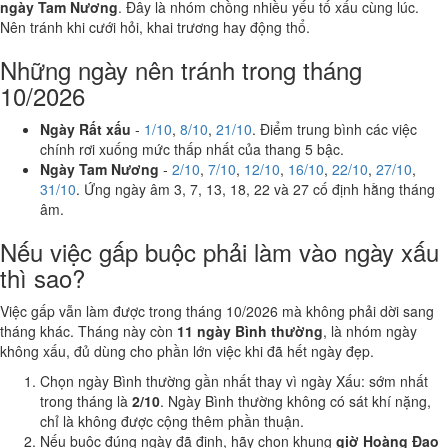
ngày Tam Nương
. Đây là nhóm chồng nhiều yếu tố xấu cùng lúc.
Nên tránh khi cưới hỏi, khai trương hay động thổ.
Những ngày nên tránh trong tháng
10/2026
Ngày Rất xấu
-
1/10
,
8/10
,
21/10
. Điểm trung bình các việc
chính rơi xuống mức thấp nhất của thang 5 bậc.
Ngày Tam Nương
-
2/10
,
7/10
,
12/10
,
16/10
,
22/10
,
27/10
,
31/10
. Ứng ngày âm 3, 7, 13, 18, 22 và 27 cố định hằng tháng
âm.
Nếu việc gấp buộc phải làm vào ngày xấu
thì sao?
Việc gấp vẫn làm được trong tháng 10/2026 mà không phải dời sang
tháng khác. Tháng này còn
11 ngày Bình thường
, là nhóm ngày
không xấu, đủ dùng cho phần lớn việc khi đã hết ngày đẹp.
Chọn ngày Bình thường gần nhất thay vì ngày Xấu: sớm nhất
trong tháng là
2/10
. Ngày Bình thường không có sát khí nặng,
chỉ là không được cộng thêm phần thuận.
Nếu buộc đúng ngày đã định, hãy chọn khung
giờ Hoàng Đạo