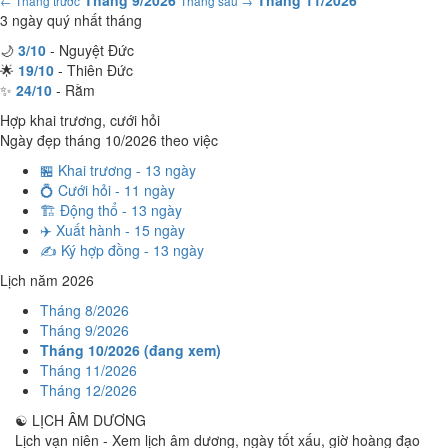
Tháng 9/2026
Tháng 11/2026
← Tháng trước
Tháng sau →
3 ngày quý nhất tháng
🌙
3/10
- Nguyệt Đức
🌟
19/10
- Thiên Đức
✨
24/10
- Rằm
Hợp khai trương, cưới hỏi
Ngày đẹp tháng 10/2026 theo việc
🏪 Khai trương - 13 ngày
💍 Cưới hỏi - 11 ngày
🏗️ Động thổ - 13 ngày
✈️ Xuất hành - 15 ngày
✍️ Ký hợp đồng - 13 ngày
Lịch năm 2026
Tháng 8/2026
Tháng 9/2026
Tháng 10/2026 (đang xem)
Tháng 11/2026
Tháng 12/2026
☯
LỊCH ÂM DƯƠNG
Lịch vạn niên - Xem lịch âm dương, ngày tốt xấu, giờ hoàng đạo