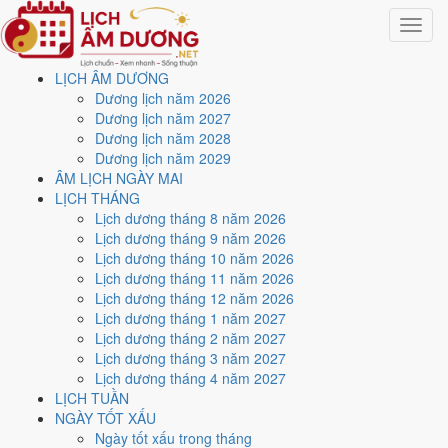
Toggle
navigat
LỊCH ÂM DƯƠNG
Trang chủ
Dương lịch năm 2026
Lịch năm 2026
Dương lịch năm 2027
Tháng 10/2026
Dương lịch năm 2028
Dương lịch năm 2029
Lịch âm dương tháng 10
ÂM LỊCH NGÀY MAI
LỊCH THÁNG
năm 2026 - Tháng Đinh
Lịch dương tháng 8 năm 2026
Lịch dương tháng 9 năm 2026
Dậu
Lịch dương tháng 10 năm 2026
Lịch dương tháng 11 năm 2026
Lịch dương tháng 12 năm 2026
Tháng 10/2026 ứng với tháng 8 và 9 âm lịch năm Bính Ngọ. Tháng
Lịch dương tháng 1 năm 2027
này có
6 ngày từ mức Tốt trở lên
và
14 ngày nên tránh
, đẹp nhất là
Lịch dương tháng 2 năm 2027
13 và 25/10
. Rằm rơi vào
24/10
.
Lịch dương tháng 3 năm 2027
Tháng 10/2026 có
31 ngày
, gồm 9 ngày thuộc tháng 8 âm và 22 ngày
Lịch dương tháng 4 năm 2027
thuộc tháng 9 âm. Tháng âm đầu tiên là
Đinh Dậu
, năm Bính Ngọ.
LỊCH TUẦN
NGÀY TỐT XẤU
Thang 5 bậc dùng chung với trang chi tiết từng ngày cho ra
2 ngày
Ngày tốt xấu trong tháng
Rất tốt
và
4 ngày Tốt
. Đối lại là
14 ngày Xấu trở xuống
. Nhóm đẹp