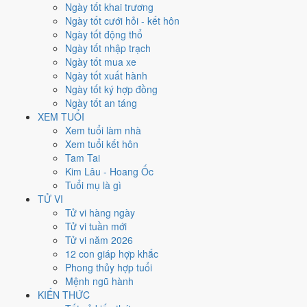
Ngày tốt khai trương
nhất rơi vào
13 và 25/10
.
Ngày tốt cưới hỏi - kết hôn
Xét theo từng việc,
xuất hành
rộng cửa nhất với
15 ngày
đạt từ 6/10.
Ngày tốt động thổ
Cưới hỏi
hẹp nhất, chỉ
11 ngày
. Việc nào kén ngày thì nên chốt lịch
Ngày tốt nhập trạch
sớm.
Ngày tốt mua xe
Ngày tốt xuất hành
2
Ngày tốt ký hợp đồng
Ngày rất tốt
Ngày tốt an táng
4
XEM TUỔI
Ngày tốt
Xem tuổi làm nhà
14
Xem tuổi kết hôn
Ngày xấu
Tam Tai
3
Kim Lâu - Hoang Ốc
Ngày quý hiếm
Tuổi mụ là gì
Lịch âm dương tháng 10/2026
TỬ VI
Tử vi hàng ngày
chi tiết từng ngày
Tử vi tuần mới
Tử vi năm 2026
12 con giáp hợp khắc
Tháng
Năm
XEM
Phong thủy hợp tuổi
Lưới lịch dưới đây trải đủ
31 ngày
của tháng 10/2026. Mỗi ô ghi ngày
Mệnh ngũ hành
dương, ngày âm và can chi ngày, tô màu theo 5 mức. Tháng này có
6
KIẾN THỨC
ngày từ mức Tốt trở lên
và
14 ngày từ mức Xấu trở xuống
.