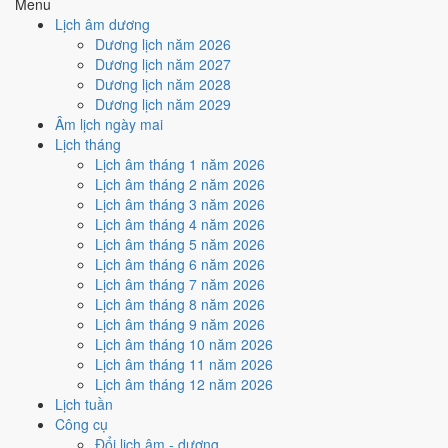
Menu
hiếm)
Lịch âm dương
Dương lịch năm 2026
Tuần nào trong tháng 10/2026
Dương lịch năm 2027
nhiều ngày tốt nhất?
Dương lịch năm 2028
Dương lịch năm 2029
Âm lịch ngày mai
Ngày tốt tháng 10/2026 dồn về
tuần 4 (19/10 - 25/10)
với
2 ngày
từ
Lịch tháng
mức Tốt trở lên. Kém nhất là
tuần 3 (12/10 - 18/10)
với
4 ngày xấu
.
Lịch âm tháng 1 năm 2026
Lịch còn xê dịch được thì đặt việc lớn vào tuần 4, né tuần 3.
Lịch âm tháng 2 năm 2026
Muốn xem sát hơn từng ngày trong một tuần, mở
lịch tuần hiện tại
.
Lịch âm tháng 3 năm 2026
Lịch âm tháng 4 năm 2026
Bảng thống kê ngày tốt xấu theo tuần
Lịch âm tháng 5 năm 2026
Lịch âm tháng 6 năm 2026
Tuần
Ngày dương
Tốt
Xấu
Phân bố
Đánh giá
Lịch âm tháng 7 năm 2026
Tuần 1
1/10 - 4/10
0
2
⚠️ Cần thận trọng
Lịch âm tháng 8 năm 2026
Tuần 2
5/10 - 11/10
1
3
⚠️ Cần thận trọng
Lịch âm tháng 9 năm 2026
Tuần 3
12/10 - 18/10
1
4
⚠️ Nhiều ngày xấu nhất
Lịch âm tháng 10 năm 2026
Tuần 4
19/10 - 25/10
2
2
✅ Tốt nhất tháng
Lịch âm tháng 11 năm 2026
Tuần 5
26/10 - 31/10
2
3
⚠️ Cần thận trọng
Lịch âm tháng 12 năm 2026
Ngày nào đẹp nhất tháng
Lịch tuần
Công cụ
10/2026 để cưới hỏi, khai
Đổi lịch âm - dương