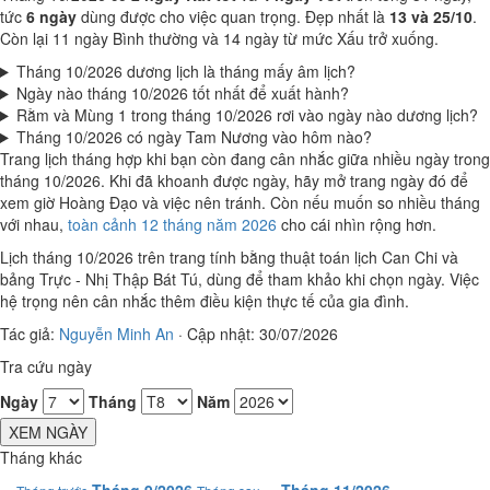
tức
6 ngày
dùng được cho việc quan trọng. Đẹp nhất là
13 và 25/10
.
Còn lại 11 ngày Bình thường và 14 ngày từ mức Xấu trở xuống.
Tháng 10/2026 dương lịch là tháng mấy âm lịch?
Ngày nào tháng 10/2026 tốt nhất để xuất hành?
Rằm và Mùng 1 trong tháng 10/2026 rơi vào ngày nào dương lịch?
Tháng 10/2026 có ngày Tam Nương vào hôm nào?
Trang lịch tháng hợp khi bạn còn đang cân nhắc giữa nhiều ngày trong
tháng 10/2026. Khi đã khoanh được ngày, hãy mở trang ngày đó để
xem giờ Hoàng Đạo và việc nên tránh. Còn nếu muốn so nhiều tháng
với nhau,
toàn cảnh 12 tháng năm 2026
cho cái nhìn rộng hơn.
Lịch tháng 10/2026 trên trang tính bằng thuật toán lịch Can Chi và
bảng Trực - Nhị Thập Bát Tú, dùng để tham khảo khi chọn ngày. Việc
hệ trọng nên cân nhắc thêm điều kiện thực tế của gia đình.
Tác giả:
Nguyễn Minh An
·
Cập nhật: 30/07/2026
Tra cứu ngày
Ngày
Tháng
Năm
XEM NGÀY
Tháng khác