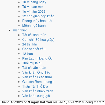
Tử vi hàng ngày
5/10
Tử vi tuần mới
T2 · 25/8 âm
Tử vi năm 2026
Nhâm Tý
12 con giáp hợp khắc
★★★★☆ 8/10
Phong thủy hợp tuổi
4
Mệnh ngũ hành
2/10
Kiến thức
T6 · 22/8 âm
Tất cả kiến thức
Kỷ Dậu
Can chi (60 hoa giáp)
★★★☆☆ 6/10
24 tiết khí
5
Các sao tốt xấu
4/10
12 trực
CN · 24/8 âm
Kim Lâu - Hoang Ốc
Tân Hợi
Tuổi mụ là gì
★★★☆☆ 6/10
Tất cả văn khấn
Điểm chấm từ Trực, sao Nhị Thập Bát Tú, Hoàng Đạo - Hắc Đạo và
Văn khấn Ông Táo
ngày cấm kỵ của riêng việc này
Bảng ngày khai trương cả năm
Văn khấn Giao thừa
Gia tiên Rằm, mùng 1
Tháng 10/2026 có ngày nào nên
Thần Tài Thổ Địa
tránh, lỡ kẹt thì xử lý sao?
Văn khấn nhập trạch
Văn khấn cúng giỗ
Tháng 10/2026 có
3 ngày Rất xấu
rơi vào
1, 8 và 21/10
, cộng thêm
7