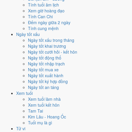
Tính tuổi âm lịch
trương?
Xem giờ hoàng đạo
Tính Can Chi
Mỗi việc chấm theo bộ Trực và sao 28 Tú riêng nên ngày đẹp của
Đếm ngày giữa 2 ngày
từng việc không trùng nhau. Tháng 10/2026 rộng cửa nhất cho
xuất
Tính cung mệnh
hành
với
15 ngày
đạt từ 6/10, cao nhất là
13/10
. Hẹp nhất là
cưới
Ngày tốt xấu
hỏi
, chỉ
11 ngày
.
Ngày tốt xấu trong tháng
Ngày tốt khai trương
🏪 Khai trương
13
💍 Cưới hỏi
11
🏗️ Động thổ
13
Ngày tốt cưới hỏi - kết hôn
✈️ Xuất hành
15
✍️ Ký hợp đồng
13
Ngày tốt động thổ
🏪 Khai trương
- 13 ngày đạt từ 6/10 trở lên trong tháng 10/2026
Ngày tốt nhập trạch
Ngày tốt mua xe
1
Ngày tốt xuất hành
13/10
Ngày tốt ký hợp đồng
T3 · 4/9 âm
Ngày tốt an táng
Canh Thân
Xem tuổi
★★★★★ 9/10
Xem tuổi làm nhà
2
Xem tuổi kết hôn
25/10
Tam Tai
CN · 16/9 âm
Kim Lâu - Hoang Ốc
Nhâm Thân
Tuổi mụ là gì
★★★★★ 9/10
Tử vi
3