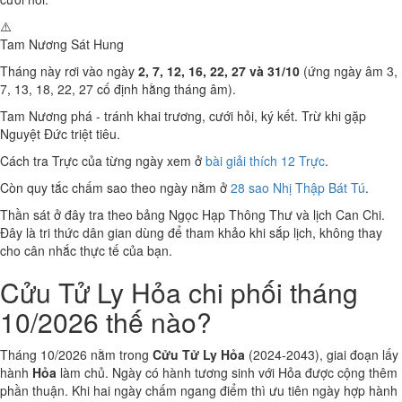
⚠️
Tam Nương Sát
Hung
Tháng này rơi vào ngày
2, 7, 12, 16, 22, 27 và 31/10
(ứng ngày âm 3,
7, 13, 18, 22, 27 cố định hằng tháng âm).
Tam Nương phá - tránh khai trương, cưới hỏi, ký kết. Trừ khi gặp
Nguyệt Đức triệt tiêu.
Cách tra Trực của từng ngày xem ở
bài giải thích 12 Trực
.
Còn quy tắc chấm sao theo ngày nằm ở
28 sao Nhị Thập Bát Tú
.
Thần sát ở đây tra theo bảng Ngọc Hạp Thông Thư và lịch Can Chi.
Đây là tri thức dân gian dùng để tham khảo khi sắp lịch, không thay
cho cân nhắc thực tế của bạn.
Cửu Tử Ly Hỏa chi phối tháng
10/2026 thế nào?
Tháng 10/2026 nằm trong
Cửu Tử Ly Hỏa
(2024-2043), giai đoạn lấy
hành
Hỏa
làm chủ. Ngày có hành tương sinh với Hỏa được cộng thêm
phần thuận. Khi hai ngày chấm ngang điểm thì ưu tiên ngày hợp hành