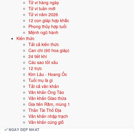
Tử vi hàng ngày
16/8
Tử vi tuần mới
CN ·
Nhâm Tuất
· 4/7 âm
Tử vi năm 2026
22/8
T7 ·
Mậu Thìn
· 10/7 âm
12 con giáp hợp khắc
Phong thủy hợp tuổi
28/8
T6 ·
Giáp Tuất
· 16/7 âm
Mệnh ngũ hành
Kiến thức
⛔ NÊN TRÁNH
Tất cả kiến thức
20/8
Can chi (60 hoa giáp)
T5 ·
Bính Dần
· 8/7 âm
24 tiết khí
7/8
T6 ·
Quý Sửu
· 25/6 âm
Các sao tốt xấu
12 trực
21/8
T6 ·
Đinh Mão
· 9/7 âm
Kim Lâu - Hoang Ốc
Tuổi mụ là gì
Xem ngày tốt động thổ
Tất cả văn khấn
Văn khấn Ông Táo
Văn khấn Giao thừa
🏡
Nhập trạch
14 ngày tốt
Gia tiên Rằm, mùng 1
Thần Tài Thổ Địa
Trong tháng 8/2026 có 14 ngày tốt cho nhập trạch. Tốt nhất: 5/8, 9/8,
Văn khấn nhập trạch
11/8.
Văn khấn cúng giỗ
✅ NGÀY ĐẸP NHẤT