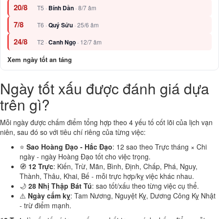
20/8
T5 ·
Bính Dần
· 8/7 âm
7/8
T6 ·
Quý Sửu
· 25/6 âm
24/8
T2 ·
Canh Ngọ
· 12/7 âm
Xem ngày tốt an táng
Ngày tốt xấu được đánh giá dựa
trên gì?
Mỗi ngày được chấm điểm tổng hợp theo 4 yếu tố cốt lõi của lịch vạn
niên, sau đó so với tiêu chí riêng của từng việc:
⭐
Sao Hoàng Đạo - Hắc Đạo
: 12 sao theo Trực tháng × Chi
ngày - ngày Hoàng Đạo tốt cho việc trọng.
🧭
12 Trực
: Kiến, Trừ, Mãn, Bình, Định, Chấp, Phá, Nguy,
Thành, Thâu, Khai, Bế - mỗi trực hợp/kỵ việc khác nhau.
🌙
28 Nhị Thập Bát Tú
: sao tốt/xấu theo từng việc cụ thể.
⚠️
Ngày cấm kỵ
: Tam Nương, Nguyệt Kỵ, Dương Công Kỵ Nhật
- trừ điểm mạnh.