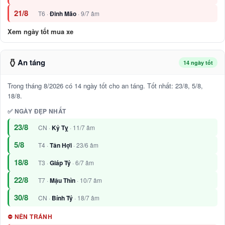
21/8
T6 ·
Đinh Mão
· 9/7 âm
Xem ngày tốt mua xe
⚱️
An táng
14 ngày tốt
Trong tháng 8/2026 có 14 ngày tốt cho an táng. Tốt nhất: 23/8, 5/8,
18/8.
✅ NGÀY ĐẸP NHẤT
23/8
CN ·
Kỷ Tỵ
· 11/7 âm
5/8
T4 ·
Tân Hợi
· 23/6 âm
18/8
T3 ·
Giáp Tý
· 6/7 âm
22/8
T7 ·
Mậu Thìn
· 10/7 âm
30/8
CN ·
Bính Tý
· 18/7 âm
⛔ NÊN TRÁNH