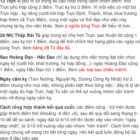
12 Trực
là yếu tố có trọng số cao nhất trong cách chấm điểm: mỗi
Trực phù hợp cộng 2 điểm, Trực kỵ trừ 2 điểm. Vì mỗi việc có một bộ
Trực hợp - kỵ riêng (cưới hỏi hợp Trực Định, Thành, Khai; khai trương
hợp thêm cả Trực Mãn), cùng một ngày có thể đẹp cho việc này
nhưng lại kỵ cho việc khác. Xem
ý nghĩa từng Trực
để hiểu rõ hơn.
28 Nhị Thập Bát Tú
góp trọng số nhẹ hơn Trực: sao thuận lợi cộng 1
điểm, sao kỵ trừ 1 điểm, dùng để tinh chỉnh thứ hạng giữa các ngày có
cùng Trực. Xem
bảng 28 Tú đầy đủ
.
Sao Hoàng Đạo - Hắc Đạo
chỉ áp dụng cho việc trọng đại cần chọn
ngày kỹ (cưới hỏi, khai trương, ký hợp đồng...): ngày Hoàng Đạo cộng
1 điểm, ngày Hắc Đạo trừ 1 điểm. Xem
các loại sao chiếu mệnh
.
Ngày cấm kỵ
(Tam Nương, Nguyệt Kỵ, Dương Công Kỵ Nhật) trừ 2
điểm chung cho mọi việc, không phân biệt theo từng việc - đây là lý do
một ngày dù hợp Trực, hợp Tú vẫn có thể tụt xuống nhóm cần tránh
nếu rơi đúng ngày cấm kỵ.
Cách tổng hợp thành kết quả cuối:
các điểm cộng - trừ trên được
gộp thành điểm thô (khoảng -6 đến +6), sau đó quy đổi sang thang 0-
10 để dễ so sánh; ngày đạt từ 6/10 trở lên được xếp vào nhóm "ngày
đẹp nhất", từ 3/10 trở xuống xếp vào nhóm "nên tránh". Cách tính này
dùng chung với trang chi tiết từng ngày, nên kết quả luôn đồng bộ dù
xem ở đâu trên site.