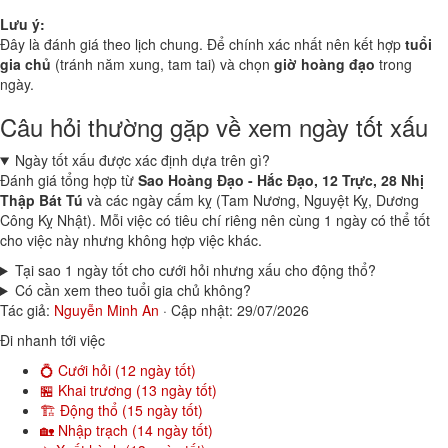
Lưu ý:
Đây là đánh giá theo lịch chung. Để chính xác nhất nên kết hợp
tuổi
gia chủ
(tránh năm xung, tam tai) và chọn
giờ hoàng đạo
trong
ngày.
Câu hỏi thường gặp về xem ngày tốt xấu
Ngày tốt xấu được xác định dựa trên gì?
Đánh giá tổng hợp từ
Sao Hoàng Đạo - Hắc Đạo, 12 Trực, 28 Nhị
Thập Bát Tú
và các ngày cấm kỵ (Tam Nương, Nguyệt Kỵ, Dương
Công Kỵ Nhật). Mỗi việc có tiêu chí riêng nên cùng 1 ngày có thể tốt
cho việc này nhưng không hợp việc khác.
Tại sao 1 ngày tốt cho cưới hỏi nhưng xấu cho động thổ?
Có cần xem theo tuổi gia chủ không?
Tác giả:
Nguyễn Minh An
·
Cập nhật: 29/07/2026
Đi nhanh tới việc
💍 Cưới hỏi (12 ngày tốt)
🏪 Khai trương (13 ngày tốt)
🏗️ Động thổ (15 ngày tốt)
🏡 Nhập trạch (14 ngày tốt)