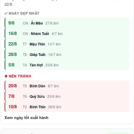
22/8.
✅ NGÀY ĐẸP NHẤT
9/8
CN ·
Ất Mão
· 27/6 âm
16/8
CN ·
Nhâm Tuất
· 4/7 âm
22/8
T7 ·
Mậu Thìn
· 10/7 âm
28/8
T6 ·
Giáp Tuất
· 16/7 âm
5/8
T4 ·
Tân Hợi
· 23/6 âm
⛔ NÊN TRÁNH
20/8
T5 ·
Bính Dần
· 8/7 âm
7/8
T6 ·
Quý Sửu
· 25/6 âm
10/8
T2 ·
Bính Thìn
· 28/6 âm
Xem ngày tốt xuất hành