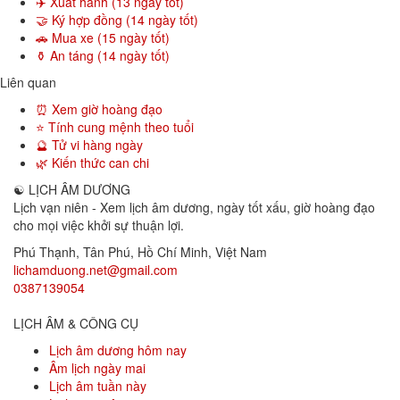
✈️ Xuất hành (13 ngày tốt)
🤝 Ký hợp đồng (14 ngày tốt)
🚗 Mua xe (15 ngày tốt)
⚱️ An táng (14 ngày tốt)
Liên quan
⏰ Xem giờ hoàng đạo
⭐ Tính cung mệnh theo tuổi
🔮 Tử vi hàng ngày
🌿 Kiến thức can chi
☯
LỊCH ÂM DƯƠNG
Lịch vạn niên - Xem lịch âm dương, ngày tốt xấu, giờ hoàng đạo
cho mọi việc khởi sự thuận lợi.
Phú Thạnh, Tân Phú
,
Hồ Chí Minh
,
Việt Nam
lichamduong.net@gmail.com
0387139054
LỊCH ÂM & CÔNG CỤ
Lịch âm dương hôm nay
Âm lịch ngày mai
Lịch âm tuần này