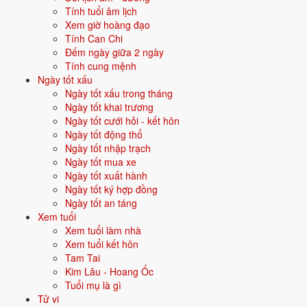
22/8
T7 ·
Mậu Thìn
· 10/7 âm
Tính tuổi âm lịch
Xem giờ hoàng đạo
5/8
T4 ·
Tân Hợi
· 23/6 âm
Tính Can Chi
Đếm ngày giữa 2 ngày
⛔ NÊN TRÁNH
Tính cung mệnh
20/8
T5 ·
Bính Dần
· 8/7 âm
Ngày tốt xấu
Ngày tốt xấu trong tháng
7/8
T6 ·
Quý Sửu
· 25/6 âm
Ngày tốt khai trương
Ngày tốt cưới hỏi - kết hôn
27/8
T5 ·
Quý Dậu
· 15/7 âm
Ngày tốt động thổ
Ngày tốt nhập trạch
Xem ngày tốt khai trương
Ngày tốt mua xe
Ngày tốt xuất hành
🏗️
Ngày tốt ký hợp đồng
Động thổ
15 ngày tốt
Ngày tốt an táng
Xem tuổi
Trong tháng 8/2026 có 15 ngày tốt cho động thổ. Tốt nhất: 9/8, 11/8,
Xem tuổi làm nhà
16/8.
Xem tuổi kết hôn
✅ NGÀY ĐẸP NHẤT
Tam Tai
Kim Lâu - Hoang Ốc
9/8
CN ·
Ất Mão
· 27/6 âm
Tuổi mụ là gì
Tử vi
11/8
T3 ·
Đinh Tỵ
· 29/6 âm