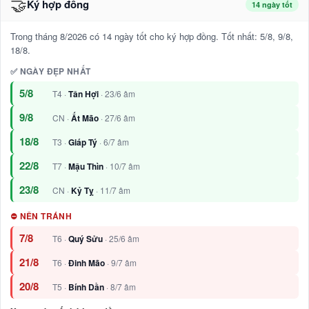
🤝
Ký hợp đồng
14 ngày tốt
Trong tháng 8/2026 có 14 ngày tốt cho ký hợp đồng. Tốt nhất: 5/8, 9/8,
18/8.
✅ NGÀY ĐẸP NHẤT
5/8
T4 ·
Tân Hợi
· 23/6 âm
9/8
CN ·
Ất Mão
· 27/6 âm
18/8
T3 ·
Giáp Tý
· 6/7 âm
22/8
T7 ·
Mậu Thìn
· 10/7 âm
23/8
CN ·
Kỷ Tỵ
· 11/7 âm
⛔ NÊN TRÁNH
7/8
T6 ·
Quý Sửu
· 25/6 âm
21/8
T6 ·
Đinh Mão
· 9/7 âm
20/8
T5 ·
Bính Dần
· 8/7 âm