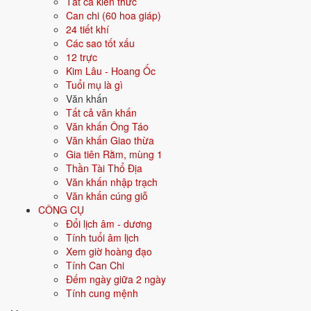
Ngày tốt tháng 8/2026 theo từng
Tất cả kiến thức
Can chi (60 hoa giáp)
việc
24 tiết khí
Các sao tốt xấu
8 việc
12 trực
Mỗi việc dưới đây được xếp hạng ngày đẹp riêng theo tiêu chí phù
Kim Lâu - Hoang Ốc
hợp; bấm vào thẻ để xem ngày tốt nhất và ngày nên tránh cho từng
Tuổi mụ là gì
việc.
Văn khấn
Tất cả văn khấn
💍
Cưới hỏi
12 ngày tốt
Văn khấn Ông Táo
Văn khấn Giao thừa
Gia tiên Rằm, mùng 1
Trong tháng 8/2026 có 12 ngày tốt cho cưới hỏi. Tốt nhất: 5/8, 9/8, 18/8.
Thần Tài Thổ Địa
✅ NGÀY ĐẸP NHẤT
Văn khấn nhập trạch
Văn khấn cúng giỗ
5/8
T4 ·
Tân Hợi
· 23/6 âm
CÔNG CỤ
Đổi lịch âm - dương
9/8
CN ·
Ất Mão
· 27/6 âm
Tính tuổi âm lịch
18/8
T3 ·
Giáp Tý
· 6/7 âm
Xem giờ hoàng đạo
Tính Can Chi
30/8
CN ·
Bính Tý
· 18/7 âm
Đếm ngày giữa 2 ngày
Tính cung mệnh
11/8
T3 ·
Đinh Tỵ
· 29/6 âm