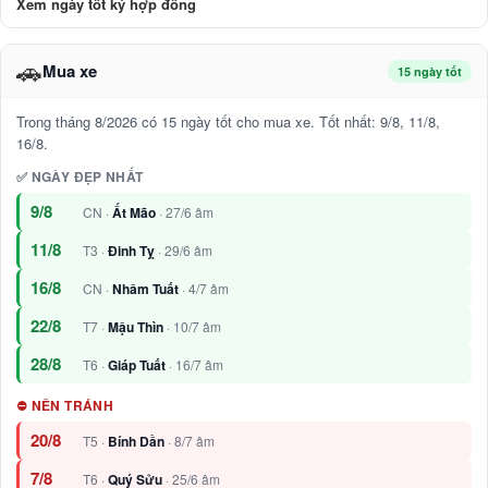
Xem ngày tốt ký hợp đồng
🚗
Mua xe
15 ngày tốt
Trong tháng 8/2026 có 15 ngày tốt cho mua xe. Tốt nhất: 9/8, 11/8,
16/8.
✅ NGÀY ĐẸP NHẤT
9/8
CN ·
Ất Mão
· 27/6 âm
11/8
T3 ·
Đinh Tỵ
· 29/6 âm
16/8
CN ·
Nhâm Tuất
· 4/7 âm
22/8
T7 ·
Mậu Thìn
· 10/7 âm
28/8
T6 ·
Giáp Tuất
· 16/7 âm
⛔ NÊN TRÁNH
20/8
T5 ·
Bính Dần
· 8/7 âm
7/8
T6 ·
Quý Sửu
· 25/6 âm