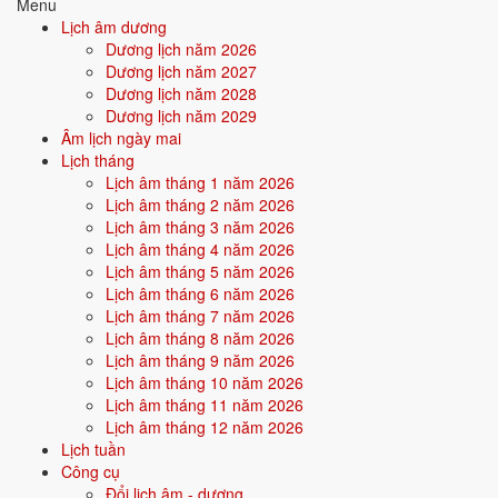
Menu
⛔ NÊN TRÁNH
Lịch âm dương
Dương lịch năm 2026
20/8
T5 ·
Bính Dần
· 8/7 âm
Dương lịch năm 2027
Dương lịch năm 2028
12/8
T4 ·
Mậu Ngọ
· 30/6 âm
Dương lịch năm 2029
7/8
T6 ·
Quý Sửu
· 25/6 âm
Âm lịch ngày mai
Lịch tháng
Xem ngày tốt cưới hỏi
Lịch âm tháng 1 năm 2026
Lịch âm tháng 2 năm 2026
Lịch âm tháng 3 năm 2026
🏪
Khai trương
13 ngày tốt
Lịch âm tháng 4 năm 2026
Lịch âm tháng 5 năm 2026
Lịch âm tháng 6 năm 2026
Trong tháng 8/2026 có 13 ngày tốt cho khai trương. Tốt nhất: 9/8, 11/8,
Lịch âm tháng 7 năm 2026
16/8.
Lịch âm tháng 8 năm 2026
✅ NGÀY ĐẸP NHẤT
Lịch âm tháng 9 năm 2026
Lịch âm tháng 10 năm 2026
9/8
CN ·
Ất Mão
· 27/6 âm
Lịch âm tháng 11 năm 2026
11/8
T3 ·
Đinh Tỵ
· 29/6 âm
Lịch âm tháng 12 năm 2026
Lịch tuần
16/8
CN ·
Nhâm Tuất
· 4/7 âm
Công cụ
Đổi lịch âm - dương