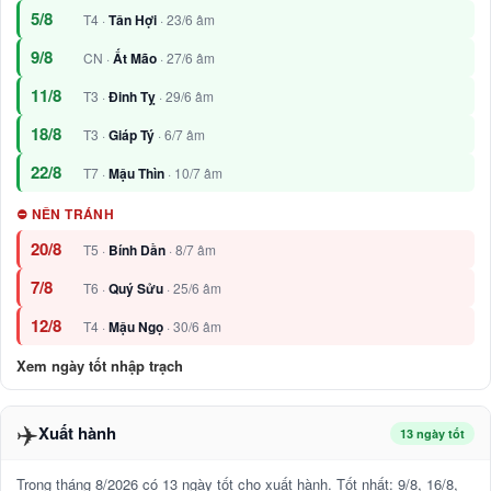
5/8
T4 ·
Tân Hợi
· 23/6 âm
9/8
CN ·
Ất Mão
· 27/6 âm
11/8
T3 ·
Đinh Tỵ
· 29/6 âm
18/8
T3 ·
Giáp Tý
· 6/7 âm
22/8
T7 ·
Mậu Thìn
· 10/7 âm
⛔ NÊN TRÁNH
20/8
T5 ·
Bính Dần
· 8/7 âm
7/8
T6 ·
Quý Sửu
· 25/6 âm
12/8
T4 ·
Mậu Ngọ
· 30/6 âm
Xem ngày tốt nhập trạch
✈️
Xuất hành
13 ngày tốt
Trong tháng 8/2026 có 13 ngày tốt cho xuất hành. Tốt nhất: 9/8, 16/8,