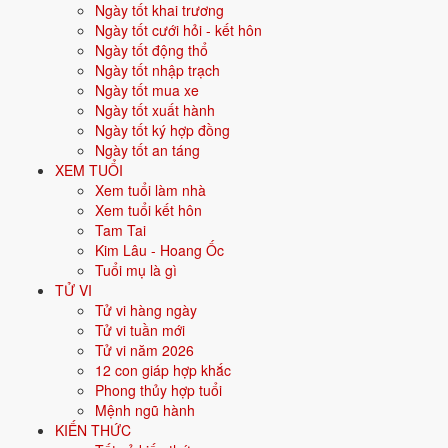
khác nhau.
Ngày tốt khai trương
Ngày tốt cưới hỏi - kết hôn
Cưới hỏi
: 12 ngày tốt ·
Khai trương
: 13 ngày tốt ·
Động thổ
:
Ngày tốt động thổ
15 ngày tốt ·
Nhập trạch
: 14 ngày tốt ·
Xuất hành
: 13 ngày tốt ·
Ngày tốt nhập trạch
Ký hợp đồng
: 14 ngày tốt ·
Mua xe
: 15 ngày tốt ·
An táng
: 14
Ngày tốt mua xe
ngày tốt.
Ngày tốt xuất hành
Ngày tốt ký hợp đồng
Bấm vào từng ngày để xem chi tiết giờ hoàng đạo, sao, trực,
Ngày tốt an táng
việc nên - nên tránh.
XEM TUỔI
Xem tuổi làm nhà
Xem ngày tốt xấu theo tháng và
Xem tuổi kết hôn
Tam Tai
theo tuổi
Kim Lâu - Hoang Ốc
Tuổi mụ là gì
31 ngày
TỬ VI
Tử vi hàng ngày
Xem tháng
Tử vi tuần mới
Ngày sinh gia chủ (xem ngày hợp tuổi)
Tử vi năm 2026
Xem
12 con giáp hợp khắc
Chọn một tháng bất kỳ để xem ngày tốt - ngày xấu, hoặc nhập ngày
Phong thủy hợp tuổi
sinh để biết ngày nào hợp tuổi gia chủ.
Mệnh ngũ hành
KIẾN THỨC