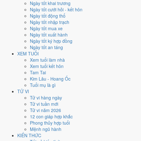
từng ngày, không phải chỉ đếm ngày Hoàng Đạo.
Ngày tốt khai trương
Ngày tốt cưới hỏi - kết hôn
Tết Nguyên đán rơi vào
8/2/2016
. Về phong thủy, sao Ngũ Hoàng
Ngày tốt động thổ
đóng ở
hướng Đông Bắc (Cấn)
nên tránh động thổ hướng này.
Ngày tốt nhập trạch
Người tuổi
Dần
xung Thái Tuế, theo tục lệ thì nên làm lễ giải đầu năm.
Ngày tốt mua xe
82
Ngày tốt xuất hành
Ngày tốt trở lên
Ngày tốt ký hợp đồng
128
Ngày tốt an táng
Ngày bình thường
XEM TUỔI
156
Xem tuổi làm nhà
Ngày xấu
Xem tuổi kết hôn
24
Tam Tai
Tiết khí
Kim Lâu - Hoang Ốc
Tuổi mụ là gì
Năm 2016 là năm con gì, mệnh
TỬ VI
Tử vi hàng ngày
gì?
Tử vi tuần mới
Tử vi năm 2026
Năm 2016 là năm
Bính Thân
, Nạp Âm
Sơn Hạ Hỏa
hành Hỏa. Thiên
12 con giáp hợp khắc
Can Bính hành
Hỏa
gặp Địa Chi Thân hành
Kim
. Quan hệ ngũ hành
Phong thủy hợp tuổi
của năm vì vậy là
Hỏa - Kim
. Cách tính cặp can chi này nằm ở bài
can
Mệnh ngũ hành
chi Bính Thân
.
KIẾN THỨC