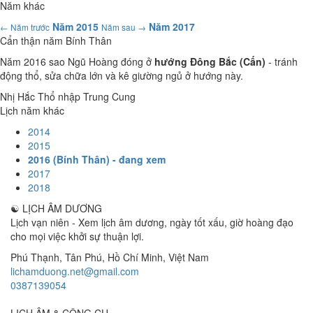
Năm khác
Năm 2015
Năm 2017
← Năm trước
Năm sau →
Cẩn thận năm Bính Thân
Năm 2016 sao Ngũ Hoàng đóng ở
hướng Đông Bắc (Cấn)
- tránh
động thổ, sửa chữa lớn và kê giường ngủ ở hướng này.
Nhị Hắc Thổ nhập Trung Cung
Lịch năm khác
2014
2015
2016 (Bính Thân) - đang xem
2017
2018
☯
LỊCH ÂM DƯƠNG
Lịch vạn niên - Xem lịch âm dương, ngày tốt xấu, giờ hoàng đạo
cho mọi việc khởi sự thuận lợi.
Phú Thạnh, Tân Phú
,
Hồ Chí Minh
,
Việt Nam
lichamduong.net@gmail.com
0387139054