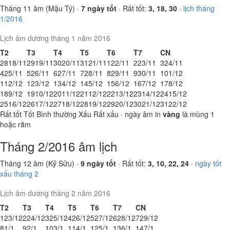
Tháng 11 âm (Mậu Tý) ·
7 ngày tốt
· Rất tốt:
3, 18, 30
·
lịch tháng
1/2016
Lịch âm dương tháng 1 năm 2016
T2
T3
T4
T5
T6
T7
CN
28
18/11
29
19/11
30
20/11
31
21/11
1
22/11
2
23/11
3
24/11
4
25/11
5
26/11
6
27/11
7
28/11
8
29/11
9
30/11
10
1/12
11
2/12
12
3/12
13
4/12
14
5/12
15
6/12
16
7/12
17
8/12
18
9/12
19
10/12
20
11/12
21
12/12
22
13/12
23
14/12
24
15/12
25
16/12
26
17/12
27
18/12
28
19/12
29
20/12
30
21/12
31
22/12
Rất tốt
Tốt
Bình thường
Xấu
Rất xấu
· ngày âm in
vàng
là mùng 1
hoặc rằm
Tháng 2/2016 âm lịch
Tháng 12 âm (Kỷ Sửu) ·
9 ngày tốt
· Rất tốt:
3, 10, 22, 24
·
ngày tốt
xấu tháng 2
Lịch âm dương tháng 2 năm 2016
T2
T3
T4
T5
T6
T7
CN
1
23/12
2
24/12
3
25/12
4
26/12
5
27/12
6
28/12
7
29/12
8
1/1
9
2/1
10
3/1
11
4/1
12
5/1
13
6/1
14
7/1