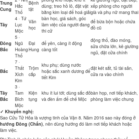
Trung
Bệnh
Hắc
dùng; treo hồ lô, đặt vật
xếp phòng cho người
Cung
tật
Thổ
bằng kim loại để hoá giải
già và phụ nữ mang thai
4 · Tứ
bàn học, giá sách, góc
Văn
để bừa bộn hoặc chứa
Tây
Lục
làm việc của người đang
học
đồ cũ
Mộc
thi cử
5 ·
động thổ, đào móng,
Đông
Ngũ
Đại
để yên, càng ít động
sửa chữa lớn, kê giường
Bắc
Hoàng
Hung
càng tốt
ngủ, đặt cửa chính
Thổ
7 ·
khu phụ; dùng nước
Thất
Trộm
đặt két sắt, tủ tài sản,
Bắc
hoặc sắc xanh dương để
Xích
cắp
cửa ra vào chính
tiết Kim
Kim
3 ·
Tây
Tam
Kiện
khu ít lui tới; dùng sắc đỏ
bàn họp, nơi tiếp khách,
Bắc
Bích
tụng
và đèn ấm để chế Mộc
phòng làm việc chung
Mộc
✓ Khuyến nghị:
Sao Cửu Tử Hỏa là vượng tinh của Vận 8. Năm 2016 sao này đóng ở
hướng Đông (Chấn)
, nên dùng hướng đó làm nơi tiếp khách hoặc
làm việc.