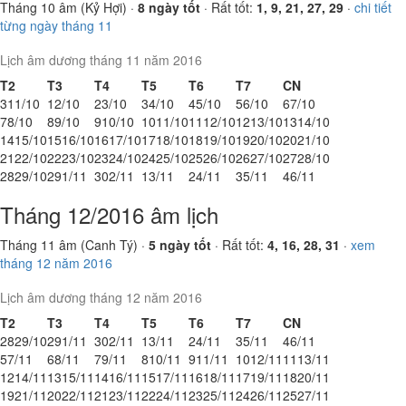
Tháng 10 âm (Kỷ Hợi) ·
8 ngày tốt
· Rất tốt:
1, 9, 21, 27, 29
·
chi tiết
từng ngày tháng 11
Lịch âm dương tháng 11 năm 2016
T2
T3
T4
T5
T6
T7
CN
31
1/10
1
2/10
2
3/10
3
4/10
4
5/10
5
6/10
6
7/10
7
8/10
8
9/10
9
10/10
10
11/10
11
12/10
12
13/10
13
14/10
14
15/10
15
16/10
16
17/10
17
18/10
18
19/10
19
20/10
20
21/10
21
22/10
22
23/10
23
24/10
24
25/10
25
26/10
26
27/10
27
28/10
28
29/10
29
1/11
30
2/11
1
3/11
2
4/11
3
5/11
4
6/11
Tháng 12/2016 âm lịch
Tháng 11 âm (Canh Tý) ·
5 ngày tốt
· Rất tốt:
4, 16, 28, 31
·
xem
tháng 12 năm 2016
Lịch âm dương tháng 12 năm 2016
T2
T3
T4
T5
T6
T7
CN
28
29/10
29
1/11
30
2/11
1
3/11
2
4/11
3
5/11
4
6/11
5
7/11
6
8/11
7
9/11
8
10/11
9
11/11
10
12/11
11
13/11
12
14/11
13
15/11
14
16/11
15
17/11
16
18/11
17
19/11
18
20/11
19
21/11
20
22/11
21
23/11
22
24/11
23
25/11
24
26/11
25
27/11