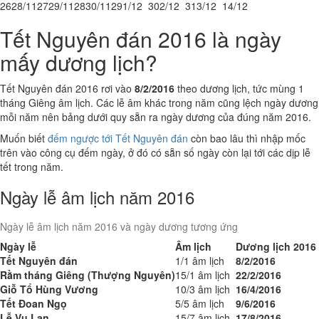
26
28/11
27
29/11
28
30/11
29
1/12
30
2/12
31
3/12
1
4/12
Tết Nguyên đán 2016 là ngày
mấy dương lịch?
Tết Nguyên đán 2016 rơi vào
8/2/2016
theo dương lịch, tức mùng 1
tháng Giêng âm lịch. Các lễ âm khác trong năm cũng lệch ngày dương
mỗi năm nên bảng dưới quy sẵn ra ngày dương của đúng năm 2016.
Muốn biết
đếm ngược tới Tết Nguyên đán
còn bao lâu thì nhập mốc
trên vào công cụ đếm ngày, ở đó có sẵn số ngày còn lại tới các dịp lễ
tết trong năm.
Ngày lễ âm lịch năm 2016
Ngày lễ âm lịch năm 2016 và ngày dương tương ứng
Ngày lễ
Âm lịch
Dương lịch 2016
Tết Nguyên đán
1/1 âm lịch
8/2/2016
Rằm tháng Giêng (Thượng Nguyên)
15/1 âm lịch
22/2/2016
Giỗ Tổ Hùng Vương
10/3 âm lịch
16/4/2016
Tết Đoan Ngọ
5/5 âm lịch
9/6/2016
Lễ Vu Lan
15/7 âm lịch
17/8/2016