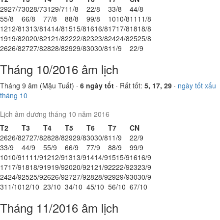
29
27/7
30
28/7
31
29/7
1
1/8
2
2/8
3
3/8
4
4/8
5
5/8
6
6/8
7
7/8
8
8/8
9
9/8
10
10/8
11
11/8
12
12/8
13
13/8
14
14/8
15
15/8
16
16/8
17
17/8
18
18/8
19
19/8
20
20/8
21
21/8
22
22/8
23
23/8
24
24/8
25
25/8
26
26/8
27
27/8
28
28/8
29
29/8
30
30/8
1
1/9
2
2/9
Tháng 10/2016 âm lịch
Tháng 9 âm (Mậu Tuất) ·
6 ngày tốt
· Rất tốt:
5, 17, 29
·
ngày tốt xấu
tháng 10
Lịch âm dương tháng 10 năm 2016
T2
T3
T4
T5
T6
T7
CN
26
26/8
27
27/8
28
28/8
29
29/8
30
30/8
1
1/9
2
2/9
3
3/9
4
4/9
5
5/9
6
6/9
7
7/9
8
8/9
9
9/9
10
10/9
11
11/9
12
12/9
13
13/9
14
14/9
15
15/9
16
16/9
17
17/9
18
18/9
19
19/9
20
20/9
21
21/9
22
22/9
23
23/9
24
24/9
25
25/9
26
26/9
27
27/9
28
28/9
29
29/9
30
30/9
31
1/10
1
2/10
2
3/10
3
4/10
4
5/10
5
6/10
6
7/10
Tháng 11/2016 âm lịch