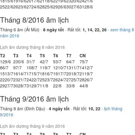
18
15/6
19
16/6
20
17/6
21
18/6
22
19/6
23
20/6
24
21/6
25
22/6
26
23/6
27
24/6
28
25/6
29
26/6
30
27/6
31
28/6
Tháng 8/2016 âm lịch
Tháng 6 âm (Ất Mùi) ·
8 ngày tốt
· Rất tốt:
1, 14, 22, 26
·
xem tháng 8
năm 2016
Lịch âm dương tháng 8 năm 2016
T2
T3
T4
T5
T6
T7
CN
1
29/6
2
30/6
3
1/7
4
2/7
5
3/7
6
4/7
7
5/7
8
6/7
9
7/7
10
8/7
11
9/7
12
10/7
13
11/7
14
12/7
15
13/7
16
14/7
17
15/7
18
16/7
19
17/7
20
18/7
21
19/7
22
20/7
23
21/7
24
22/7
25
23/7
26
24/7
27
25/7
28
26/7
29
27/7
30
28/7
31
29/7
1
1/8
2
2/8
3
3/8
4
4/8
Tháng 9/2016 âm lịch
Tháng 8 âm (Đinh Dậu) ·
4 ngày tốt
· Rất tốt:
10, 22
·
lịch tháng
9/2016
Lịch âm dương tháng 9 năm 2016
T2
T3
T4
T5
T6
T7
CN