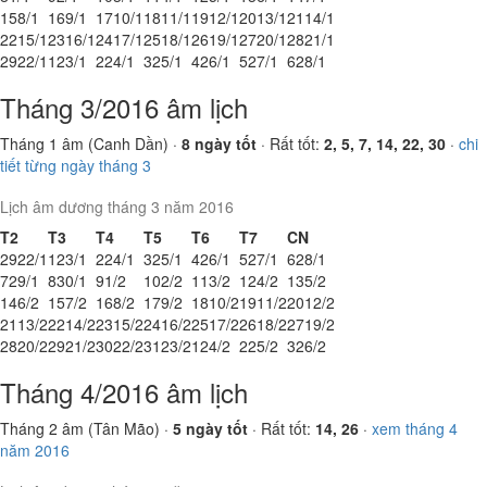
15
8/1
16
9/1
17
10/1
18
11/1
19
12/1
20
13/1
21
14/1
22
15/1
23
16/1
24
17/1
25
18/1
26
19/1
27
20/1
28
21/1
29
22/1
1
23/1
2
24/1
3
25/1
4
26/1
5
27/1
6
28/1
Tháng 3/2016 âm lịch
Tháng 1 âm (Canh Dần) ·
8 ngày tốt
· Rất tốt:
2, 5, 7, 14, 22, 30
·
chi
tiết từng ngày tháng 3
Lịch âm dương tháng 3 năm 2016
T2
T3
T4
T5
T6
T7
CN
29
22/1
1
23/1
2
24/1
3
25/1
4
26/1
5
27/1
6
28/1
7
29/1
8
30/1
9
1/2
10
2/2
11
3/2
12
4/2
13
5/2
14
6/2
15
7/2
16
8/2
17
9/2
18
10/2
19
11/2
20
12/2
21
13/2
22
14/2
23
15/2
24
16/2
25
17/2
26
18/2
27
19/2
28
20/2
29
21/2
30
22/2
31
23/2
1
24/2
2
25/2
3
26/2
Tháng 4/2016 âm lịch
Tháng 2 âm (Tân Mão) ·
5 ngày tốt
· Rất tốt:
14, 26
·
xem tháng 4
năm 2016