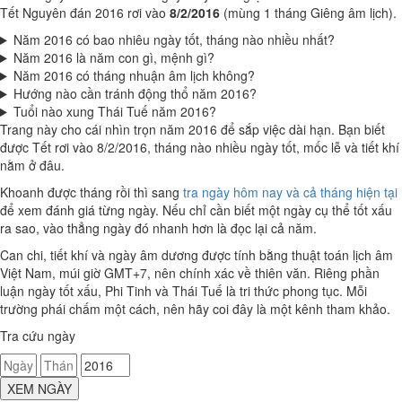
Tết Nguyên đán 2016 rơi vào
8/2/2016
(mùng 1 tháng Giêng âm lịch).
Năm 2016 có bao nhiêu ngày tốt, tháng nào nhiều nhất?
Năm 2016 là năm con gì, mệnh gì?
Năm 2016 có tháng nhuận âm lịch không?
Hướng nào cần tránh động thổ năm 2016?
Tuổi nào xung Thái Tuế năm 2016?
Trang này cho cái nhìn trọn năm 2016 để sắp việc dài hạn. Bạn biết
được Tết rơi vào 8/2/2016, tháng nào nhiều ngày tốt, mốc lễ và tiết khí
nằm ở đâu.
Khoanh được tháng rồi thì sang
tra ngày hôm nay và cả tháng hiện tại
để xem đánh giá từng ngày. Nếu chỉ cần biết một ngày cụ thể tốt xấu
ra sao, vào thẳng ngày đó nhanh hơn là đọc lại cả năm.
Can chi, tiết khí và ngày âm dương được tính bằng thuật toán lịch âm
Việt Nam, múi giờ GMT+7, nên chính xác về thiên văn. Riêng phần
luận ngày tốt xấu, Phi Tinh và Thái Tuế là tri thức phong tục. Mỗi
trường phái chấm một cách, nên hãy coi đây là một kênh tham khảo.
Tra cứu ngày
XEM NGÀY