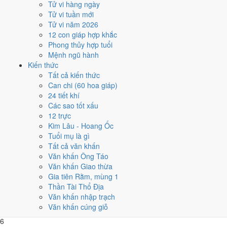
Tử vi hàng ngày
đó.
Tử vi tuần mới
Các mốc lớn rơi vào:
Ông Công Ông Táo 1/2
,
Tết Nguyên đán 8/2
,
Tử vi năm 2026
Lễ Vu Lan 17/8
,
Tết Trung Thu 15/9
. Khối dưới đây so sánh nhanh
12 con giáp hợp khắc
12 tháng theo số ngày tốt, còn lưới ngày của từng tháng nằm ngay
Phong thủy hợp tuổi
sau đó.
Mệnh ngũ hành
Kiến thức
1
Tất cả kiến thức
Tháng 11 âm (Mậu Tý)
Can chi (60 hoa giáp)
7 ngày tốt
24 tiết khí
2
Các sao tốt xấu
Tháng 12 âm (Kỷ Sửu)
12 trực
9 ngày tốt
Kim Lâu - Hoang Ốc
3
Tuổi mụ là gì
Tháng 1 âm (Canh Dần)
Tất cả văn khấn
8 ngày tốt
Văn khấn Ông Táo
4
Văn khấn Giao thừa
Tháng 2 âm (Tân Mão)
Gia tiên Rằm, mùng 1
5 ngày tốt
Thần Tài Thổ Địa
5
Văn khấn nhập trạch
Tháng 3 âm (Nhâm Thìn)
Văn khấn cúng giỗ
7 ngày tốt
6