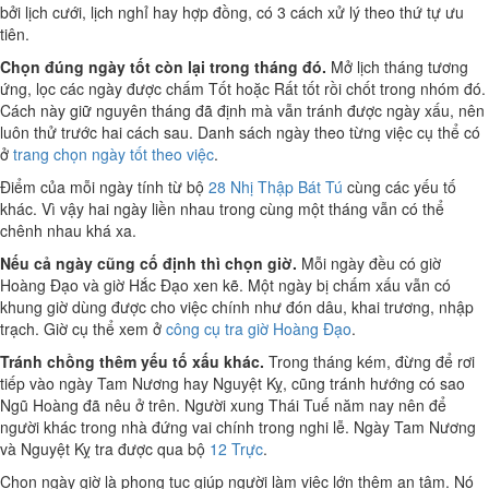
bởi lịch cưới, lịch nghỉ hay hợp đồng, có 3 cách xử lý theo thứ tự ưu
tiên.
Chọn đúng ngày tốt còn lại trong tháng đó.
Mở lịch tháng tương
ứng, lọc các ngày được chấm Tốt hoặc Rất tốt rồi chốt trong nhóm đó.
Cách này giữ nguyên tháng đã định mà vẫn tránh được ngày xấu, nên
luôn thử trước hai cách sau. Danh sách ngày theo từng việc cụ thể có
ở
trang chọn ngày tốt theo việc
.
Điểm của mỗi ngày tính từ bộ
28 Nhị Thập Bát Tú
cùng các yếu tố
khác. Vì vậy hai ngày liền nhau trong cùng một tháng vẫn có thể
chênh nhau khá xa.
Nếu cả ngày cũng cố định thì chọn giờ.
Mỗi ngày đều có giờ
Hoàng Đạo và giờ Hắc Đạo xen kẽ. Một ngày bị chấm xấu vẫn có
khung giờ dùng được cho việc chính như đón dâu, khai trương, nhập
trạch. Giờ cụ thể xem ở
công cụ tra giờ Hoàng Đạo
.
Tránh chồng thêm yếu tố xấu khác.
Trong tháng kém, đừng để rơi
tiếp vào ngày Tam Nương hay Nguyệt Kỵ, cũng tránh hướng có sao
Ngũ Hoàng đã nêu ở trên. Người xung Thái Tuế năm nay nên để
người khác trong nhà đứng vai chính trong nghi lễ. Ngày Tam Nương
và Nguyệt Kỵ tra được qua bộ
12 Trực
.
Chọn ngày giờ là phong tục giúp người làm việc lớn thêm an tâm. Nó