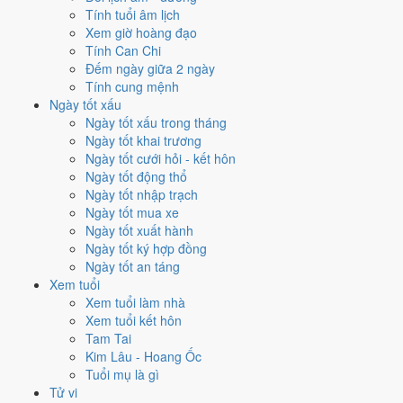
Tính tuổi âm lịch
mang Can Bính hành Hỏa. So với hành Vận thì
Hỏa sinh Thổ (tương
Xem giờ hoàng đạo
sinh)
. Theo Huyền Không, đây là năm thuận để khởi sự và mở rộng.
Tính Can Chi
8
Đếm ngày giữa 2 ngày
Bát Bạch Cấn Thổ
Tính cung mệnh
Ngày tốt xấu
Vận 8 · Hạ Nguyên · 2004 - 2023
Ngày tốt xấu trong tháng
Hành chủ
Ngày tốt khai trương
Thổ
Ngày tốt cưới hỏi - kết hôn
Phương vị
Ngày tốt động thổ
Cấn · Đông Bắc
Ngày tốt nhập trạch
Sao chủ
Ngày tốt mua xe
Bát Bạch (8)
Ngày tốt xuất hành
Lịch âm dương 12 tháng năm
Ngày tốt ký hợp đồng
Ngày tốt an táng
2016 có gì đáng chú ý?
Xem tuổi
Xem tuổi làm nhà
12 tháng dương năm 2016 trải trên các tháng âm từ
tháng 11 âm
Xem tuổi kết hôn
năm Ất Mùi
đến
tháng 12 âm năm Bính Thân
. Năm nay
không có
Tam Tai
tháng nhuận âm
nên âm và dương lệch nhau khá đều suốt 12 tháng.
Kim Lâu - Hoang Ốc
Tuổi mụ là gì
Năm 2016 có
82 ngày từ mức Tốt trở lên
. Nhiều nhất là
tháng 2 và
Tử vi
7
với 9 ngày. Ít nhất là tháng 9, chỉ 4 ngày, nên tránh xếp việc lớn vào