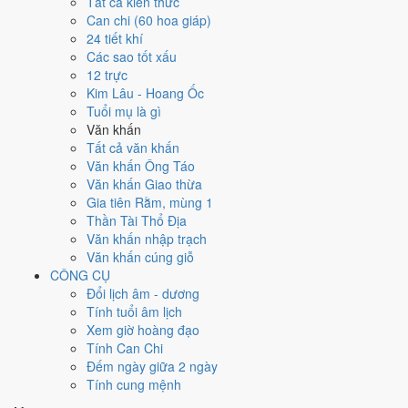
Tất cả kiến thức
2016
Can chi (60 hoa giáp)
Bính Thân
24 tiết khí
Can chi
Các sao tốt xấu
Bính Thân (Hỏa × Kim)
12 trực
Nạp âm
Kim Lâu - Hoang Ốc
Sơn Hạ Hỏa
Tuổi mụ là gì
Vận khí
Văn khấn
Bát Bạch Cấn Thổ
Tất cả văn khấn
Văn khấn Ông Táo
🌿 Mộc
Văn khấn Giao thừa
→
Gia tiên Rằm, mùng 1
🔥 Hỏa
Thần Tài Thổ Địa
→
Văn khấn nhập trạch
⛰ Thổ
Văn khấn cúng giỗ
→
CÔNG CỤ
⚒ Kim
Đổi lịch âm - dương
→
Tính tuổi âm lịch
💧 Thủy
Xem giờ hoàng đạo
Bảng phân tích Can Chi năm Bính Thân
Tính Can Chi
Yếu tố
Chi tiết
Ý nghĩa
Đếm ngày giữa 2 ngày
Thiên Can
Hỏa
Thiên Can Bính thuộc hành Hỏa, là khí chủ đạo
Tính cung mệnh
(Bính)
Dương
của năm 2016.