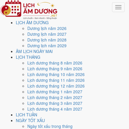
Toggle
navigat
LỊCH ÂM DƯƠNG
Trang chủ
Dương lịch năm 2026
Lịch năm 2016
Dương lịch năm 2027
Dương lịch năm 2028
Lịch âm dương năm 2016 -
Dương lịch năm 2029
ÂM LỊCH NGÀY MAI
Bính Thân · Bát Bạch Cấn
LỊCH THÁNG
Lịch dương tháng 8 năm 2026
Thổ
Lịch dương tháng 9 năm 2026
Lịch dương tháng 10 năm 2026
Lịch dương tháng 11 năm 2026
Tác giả:
Nguyễn Minh An
·
Cập nhật: 30/07/2026
Lịch dương tháng 12 năm 2026
Năm
2016 (Bính Thân)
, Tết Nguyên đán vào
8/2/2016
.
Lịch dương tháng 1 năm 2027
Lịch dương tháng 2 năm 2027
Năm
Bính Thân 2016
có Thiên Can Bính hành Hỏa, Địa Chi Thân
Lịch dương tháng 3 năm 2027
hành Kim. Nạp Âm là
Sơn Hạ Hỏa
hành Hỏa. Hai hành Can và Chi
Lịch dương tháng 4 năm 2027
Hỏa khắc Kim (tương khắc), đó là nền khí của cả năm.
LỊCH TUẦN
Cả năm có
82 ngày đạt mức Tốt trở lên
, dồn nhiều nhất vào
tháng
NGÀY TỐT XẤU
2 và 7
. Mức này chấm theo thang 5 bậc dùng chung với trang chi tiết
Ngày tốt xấu trong tháng