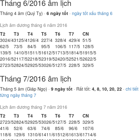
Tháng 6/2016 âm lịch
Tháng 4 âm (Quý Tỵ) ·
6 ngày tốt
·
ngày tốt xấu tháng 6
Lịch âm dương tháng 6 năm 2016
T2
T3
T4
T5
T6
T7
CN
30
24/4
31
25/4
1
26/4
2
27/4
3
28/4
4
29/4
5
1/5
6
2/5
7
3/5
8
4/5
9
5/5
10
6/5
11
7/5
12
8/5
13
9/5
14
10/5
15
11/5
16
12/5
17
13/5
18
14/5
19
15/5
20
16/5
21
17/5
22
18/5
23
19/5
24
20/5
25
21/5
26
22/5
27
23/5
28
24/5
29
25/5
30
26/5
1
27/5
2
28/5
3
29/5
Tháng 7/2016 âm lịch
Tháng 5 âm (Giáp Ngọ) ·
9 ngày tốt
· Rất tốt:
4, 8, 10, 20, 22
·
chi tiết
từng ngày tháng 7
Lịch âm dương tháng 7 năm 2016
T2
T3
T4
T5
T6
T7
CN
27
23/5
28
24/5
29
25/5
30
26/5
1
27/5
2
28/5
3
29/5
4
1/6
5
2/6
6
3/6
7
4/6
8
5/6
9
6/6
10
7/6
11
8/6
12
9/6
13
10/6
14
11/6
15
12/6
16
13/6
17
14/6