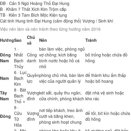
ĐB · Cấn
5
Ngũ Hoàng Thổ
Đại Hung
B · Khảm
7
Thất Xích Kim
Trộm cắp
TB · Kiền
3
Tam Bích Mộc
Kiện tụng
Cát tinh
Hung tinh
Đại Hung (cấm động thổ)
Vượng / Sinh khí
Việc nên làm và nên tránh theo từng hướng năm 2016
Chủ
Hướng
Sao
Nên
Tránh
về
1 ·
bàn làm việc, phòng ngủ
Đông
Nhất
Công
vợ chồng; kích bằng
bỏ trống hoặc chứa đồ
Nam
Bạch
danh
bình nước hoặc hồ cá
hỏng
Thủy
nhỏ
6 · Lục
Quyền
phòng chủ nhà, bàn làm
để thành khu ẩm thấp
Nam
Bạch
lực
việc của người quản lý
hoặc bỏ hoang
Kim
8 · Bát
Tây
Vượng
két sắt, quầy thu ngân,
đặt nhà vệ sinh hoặc
Bạch
Nam
đỉnh
cửa chính, phòng khách
kho rác
Thổ ⭐
9 ·
nơi tiếp khách, treo ảnh
Cửu
Vượng
để tối, bít kín hoặc chứa
Đông
cưới và bằng khen,
Tử
đỉnh
đồ hỏng
phòng sinh hoạt chung
Hỏa
2 · Nhị
phòng kho hoặc khu ít
kê giường ngủ, đặt bếp,