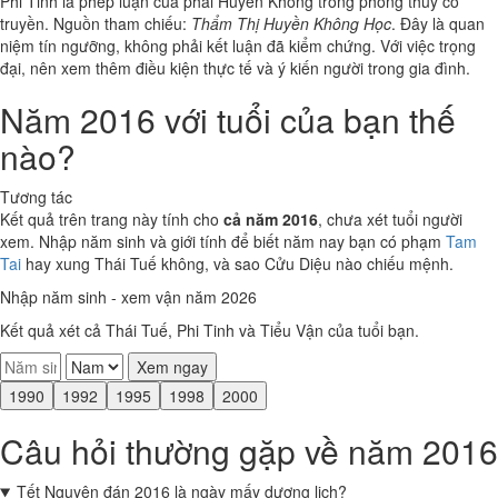
Phi Tinh là phép luận của phái Huyền Không trong phong thủy cổ
truyền. Nguồn tham chiếu:
Thẩm Thị Huyền Không Học
. Đây là quan
niệm tín ngưỡng, không phải kết luận đã kiểm chứng. Với việc trọng
đại, nên xem thêm điều kiện thực tế và ý kiến người trong gia đình.
Năm 2016 với tuổi của bạn thế
nào?
Tương tác
Kết quả trên trang này tính cho
cả năm 2016
, chưa xét tuổi người
xem. Nhập năm sinh và giới tính để biết năm nay bạn có phạm
Tam
Tai
hay xung Thái Tuế không, và sao Cửu Diệu nào chiếu mệnh.
Nhập năm sinh - xem vận năm 2026
Kết quả xét cả Thái Tuế, Phi Tinh và Tiểu Vận của tuổi bạn.
Xem ngay
1990
1992
1995
1998
2000
Câu hỏi thường gặp về năm 2016
Tết Nguyên đán 2016 là ngày mấy dương lịch?