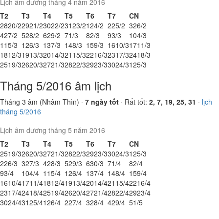
Lịch âm dương tháng 4 năm 2016
T2
T3
T4
T5
T6
T7
CN
28
20/2
29
21/2
30
22/2
31
23/2
1
24/2
2
25/2
3
26/2
4
27/2
5
28/2
6
29/2
7
1/3
8
2/3
9
3/3
10
4/3
11
5/3
12
6/3
13
7/3
14
8/3
15
9/3
16
10/3
17
11/3
18
12/3
19
13/3
20
14/3
21
15/3
22
16/3
23
17/3
24
18/3
25
19/3
26
20/3
27
21/3
28
22/3
29
23/3
30
24/3
1
25/3
Tháng 5/2016 âm lịch
Tháng 3 âm (Nhâm Thìn) ·
7 ngày tốt
· Rất tốt:
2, 7, 19, 25, 31
·
lịch
tháng 5/2016
Lịch âm dương tháng 5 năm 2016
T2
T3
T4
T5
T6
T7
CN
25
19/3
26
20/3
27
21/3
28
22/3
29
23/3
30
24/3
1
25/3
2
26/3
3
27/3
4
28/3
5
29/3
6
30/3
7
1/4
8
2/4
9
3/4
10
4/4
11
5/4
12
6/4
13
7/4
14
8/4
15
9/4
16
10/4
17
11/4
18
12/4
19
13/4
20
14/4
21
15/4
22
16/4
23
17/4
24
18/4
25
19/4
26
20/4
27
21/4
28
22/4
29
23/4
30
24/4
31
25/4
1
26/4
2
27/4
3
28/4
4
29/4
5
1/5