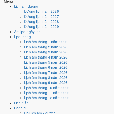
Menu
Địa Chi
Kim
Dương
Địa Chi Thân thuộc hành Kim; đặt cạnh Can
Lịch âm dương
(Thân)
· Con Thân
Bính thì Hỏa khắc Kim (tương khắc).
Dương lịch năm 2026
Hỏa
· Sơn
Nghĩa "Nước cuối khe", thuộc hành Hỏa, ứng với
Nạp Âm
Dương lịch năm 2027
Hạ Hỏa
cặp can chi Bính Thân và Đinh Dậu.
Dương lịch năm 2028
Kim
Thân
Tuổi Thân hợp Thái Tuế. Tuổi xung Thái Tuế
Dương lịch năm 2029
Thái Tuế
(chính
cần lễ giải đầu năm.
Âm lịch ngày mai
cung)
Lịch tháng
Đỏ
Màu hợp
Kích hoạt vận khí, dùng cho trang phục, vật
Lịch âm tháng 1 năm 2026
Trắng/Bạc
năm
phẩm phong thủy.
Lịch âm tháng 2 năm 2026
Xanh lá
Lịch âm tháng 3 năm 2026
Hoàng
Một tiêu chí thành phần, xét riêng bộ sao ngày.
185
/
181
Lịch âm tháng 4 năm 2026
Đạo / Hắc
Xem cơ chế ở bài
sao Hoàng Đạo
và
sao Hắc
ngày
Lịch âm tháng 5 năm 2026
Đạo
Đạo
.
Lịch âm tháng 6 năm 2026
Luận giải ngũ hành, Thái Tuế và màu hợp ở trên là quan niệm dân
Lịch âm tháng 7 năm 2026
gian. Nguồn tham chiếu:
Tam Mệnh Thông Hội
và
Hiệp Kỷ Biện
Lịch âm tháng 8 năm 2026
Phương Thư
. Dùng để tham khảo khi chọn thời điểm, không phải kết
Lịch âm tháng 9 năm 2026
luận khoa học.
Lịch âm tháng 10 năm 2026
Lịch âm tháng 11 năm 2026
Vận 8 Bát Bạch Cấn Thổ ảnh
Lịch âm tháng 12 năm 2026
hưởng gì tới năm 2016?
Lịch tuần
Công cụ
Đổi lịch âm - dương
Vận 8 lấy hành
Thổ
làm chủ, đóng ở Cấn · Đông Bắc. Năm 2016