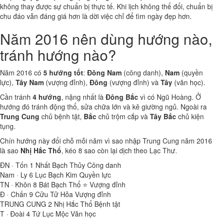
không thay được sự chuẩn bị thực tế. Khi lịch không thể đổi, chuẩn bị
chu đáo vẫn đáng giá hơn là dời việc chỉ để tìm ngày đẹp hơn.
Năm 2016 nên dùng hướng nào,
tránh hướng nào?
Năm 2016 có
5 hướng tốt
:
Đông Nam
(công danh),
Nam
(quyền
lực),
Tây Nam
(vượng đỉnh),
Đông
(vượng đỉnh) và
Tây
(văn học).
Cần tránh
4 hướng
, nặng nhất là
Đông Bắc
vì có Ngũ Hoàng. Ở
hướng đó tránh động thổ, sửa chữa lớn và kê giường ngủ. Ngoài ra
Trung Cung
chủ bệnh tật,
Bắc
chủ trộm cắp và
Tây Bắc
chủ kiện
tụng.
Chín hướng này đổi chỗ mỗi năm vì sao nhập Trung Cung năm 2016
là sao
Nhị Hắc Thổ
, kéo 8 sao còn lại dịch theo Lạc Thư.
ĐN · Tốn
1
Nhất Bạch Thủy
Công danh
Nam · Ly
6
Lục Bạch Kim
Quyền lực
TN · Khôn
8
Bát Bạch Thổ ⭐
Vượng đỉnh
Đ · Chấn
9
Cửu Tử Hỏa
Vượng đỉnh
TRUNG CUNG
2
Nhị Hắc Thổ
Bệnh tật
T · Đoài
4
Tứ Lục Mộc
Văn học