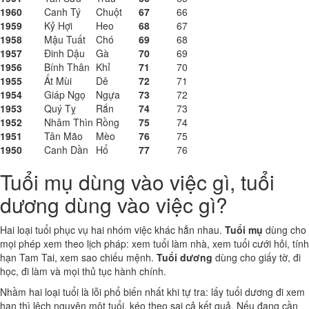
1960
Canh Tý
Chuột
67
66
1959
Kỷ Hợi
Heo
68
67
1958
Mậu Tuất
Chó
69
68
1957
Đinh Dậu
Gà
70
69
1956
Bính Thân
Khỉ
71
70
1955
Ất Mùi
Dê
72
71
1954
Giáp Ngọ
Ngựa
73
72
1953
Quý Tỵ
Rắn
74
73
1952
Nhâm Thìn
Rồng
75
74
1951
Tân Mão
Mèo
76
75
1950
Canh Dần
Hổ
77
76
Tuổi mụ dùng vào việc gì, tuổi
dương dùng vào việc gì?
Hai loại tuổi phục vụ hai nhóm việc khác hẳn nhau.
Tuổi mụ
dùng cho
mọi phép xem theo lịch pháp: xem tuổi làm nhà, xem tuổi cưới hỏi, tính
hạn Tam Tai, xem sao chiếu mệnh.
Tuổi dương
dùng cho giấy tờ, đi
học, đi làm và mọi thủ tục hành chính.
Nhầm hai loại tuổi là lỗi phổ biến nhất khi tự tra: lấy tuổi dương đi xem
hạn thì lệch nguyên một tuổi, kéo theo sai cả kết quả. Nếu đang cần