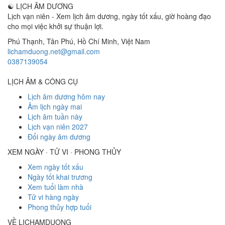
☯
LỊCH ÂM DƯƠNG
Lịch vạn niên - Xem lịch âm dương, ngày tốt xấu, giờ hoàng đạo
cho mọi việc khởi sự thuận lợi.
Phú Thạnh, Tân Phú
,
Hồ Chí Minh
,
Việt Nam
lichamduong.net@gmail.com
0387139054
LỊCH ÂM & CÔNG CỤ
Lịch âm dương hôm nay
Âm lịch ngày mai
Lịch âm tuần này
Lịch vạn niên 2027
Đổi ngày âm dương
XEM NGÀY · TỬ VI · PHONG THỦY
Xem ngày tốt xấu
Ngày tốt khai trương
Xem tuổi làm nhà
Tử vi hàng ngày
Phong thủy hợp tuổi
VỀ LICHAMDUONG