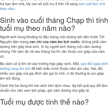
tra hạn làm nhà, lấy con số tuổi mụ ở trên rồi sang
xem tuổi làm nhà
theo năm
.
Sinh vào cuối tháng Chạp thì tính
tuổi mụ theo năm nào?
Người sinh trong khoảng từ đầu tháng một dương lịch đến trước Tết
Nguyên đán mang
can chi của năm âm lịch trước
, không phải năm
dương trên giấy khai sinh. Ví dụ người sinh tháng một năm dương
nhưng Tết năm đó rơi vào tháng hai thì vẫn thuộc con giáp của năm
cũ.
Ba cách xử lý khi rơi vào trường hợp giáp ranh. Một,
quy đổi ngày sinh
dương sang âm lịch
để biết chắc mình thuộc năm âm nào. Hai, đối
chiếu con giáp mà gia đình vẫn gọi từ nhỏ, vì đó thường là con giáp
âm lịch đúng.
Cách thứ ba dùng khi hai cách trên lệch nhau: lấy kết quả quy đổi làm
chuẩn cho việc xem lịch pháp, giữ năm dương cho giấy tờ.
Tuổi mụ được tính thế nào?