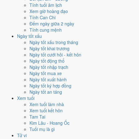
2005
Ất Dậu
Gà
22
21
Tính tuổi âm lịch
2004
Giáp Thân
Khỉ
23
22
Xem giờ hoàng đạo
2003
Quý Mùi
Dê
24
23
Tính Can Chi
2002
Nhâm Ngọ
Ngựa
25
24
Đếm ngày giữa 2 ngày
2001
Tân Tỵ
Rắn
26
25
Tính cung mệnh
2000
Canh Thìn
Rồng
27
26
Ngày tốt xấu
1999
Kỷ Mão
Mèo
28
27
Ngày tốt xấu trong tháng
1998
Mậu Dần
Hổ
29
28
Ngày tốt khai trương
1997
Đinh Sửu
Trâu
30
29
Ngày tốt cưới hỏi - kết hôn
1996
Bính Tý
Chuột
31
30
Ngày tốt động thổ
1995
Ất Hợi
Heo
32
31
Ngày tốt nhập trạch
1994
Giáp Tuất
Chó
33
32
Ngày tốt mua xe
1993
Quý Dậu
Gà
34
33
Ngày tốt xuất hành
1992
Nhâm Thân
Khỉ
35
34
Ngày tốt ký hợp đồng
1991
Tân Mùi
Dê
36
35
Ngày tốt an táng
1990
Canh Ngọ
Ngựa
37
36
Xem tuổi
1989
Kỷ Tỵ
Rắn
38
37
Xem tuổi làm nhà
1988
Mậu Thìn
Rồng
39
38
Xem tuổi kết hôn
1987
Đinh Mão
Mèo
40
39
Tam Tai
1986
Bính Dần
Hổ
41
40
Kim Lâu - Hoang Ốc
1985
Ất Sửu
Trâu
42
41
Tuổi mụ là gì
1984
Giáp Tý
Chuột
43
42
Tử vi