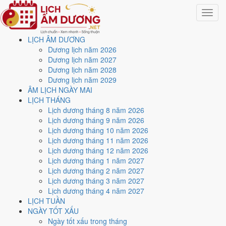
Toggle
navigat
LỊCH ÂM DƯƠNG
Trang chủ
Dương lịch năm 2026
Công cụ
Dương lịch năm 2027
Tính tuổi âm lịch
Dương lịch năm 2028
Dương lịch năm 2029
Tra tuổi mụ và tuổi dương
ÂM LỊCH NGÀY MAI
LỊCH THÁNG
theo năm sinh
Lịch dương tháng 8 năm 2026
Lịch dương tháng 9 năm 2026
Lịch dương tháng 10 năm 2026
Cập nhật: 31/07/2026
Lịch dương tháng 11 năm 2026
Tuổi âm lịch
, quen gọi là
tuổi mụ
, luôn lớn hơn tuổi dương một tuổi vì
Lịch dương tháng 12 năm 2026
người xưa tính cả thời gian trong bụng mẹ. Nhập năm sinh, trang trả
Lịch dương tháng 1 năm 2027
về tuổi mụ của năm nay kèm can chi và con giáp, là ba dữ kiện dùng
Lịch dương tháng 2 năm 2027
cho hầu hết phép xem tuổi.
Lịch dương tháng 3 năm 2027
Lịch dương tháng 4 năm 2027
Chọn năm sinh dương lịch
LỊCH TUẦN
Năm sinh dương lịch
NGÀY TỐT XẤU
Ngày tốt xấu trong tháng