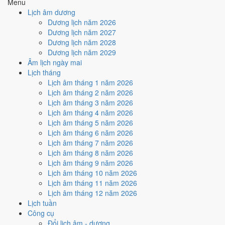
Menu
Năm sinh
Can chi
Con giáp
Tuổi mụ
Tuổi dương
Lịch âm dương
2026
Bính Ngọ
Ngựa
1
0
Dương lịch năm 2026
2025
Ất Tỵ
Rắn
2
1
Dương lịch năm 2027
2024
Giáp Thìn
Rồng
3
2
Dương lịch năm 2028
2023
Quý Mão
Mèo
4
3
Dương lịch năm 2029
2022
Nhâm Dần
Hổ
5
4
Âm lịch ngày mai
2021
Tân Sửu
Trâu
6
5
Lịch tháng
2020
Canh Tý
Chuột
7
6
Lịch âm tháng 1 năm 2026
2019
Kỷ Hợi
Heo
8
7
Lịch âm tháng 2 năm 2026
2018
Mậu Tuất
Chó
9
8
Lịch âm tháng 3 năm 2026
2017
Đinh Dậu
Gà
10
9
Lịch âm tháng 4 năm 2026
2016
Bính Thân
Khỉ
11
10
Lịch âm tháng 5 năm 2026
2015
Ất Mùi
Dê
12
11
Lịch âm tháng 6 năm 2026
2014
Giáp Ngọ
Ngựa
13
12
Lịch âm tháng 7 năm 2026
2013
Quý Tỵ
Rắn
14
13
Lịch âm tháng 8 năm 2026
2012
Nhâm Thìn
Rồng
15
14
Lịch âm tháng 9 năm 2026
2011
Tân Mão
Mèo
16
15
Lịch âm tháng 10 năm 2026
2010
Canh Dần
Hổ
17
16
Lịch âm tháng 11 năm 2026
2009
Kỷ Sửu
Trâu
18
17
Lịch âm tháng 12 năm 2026
2008
Mậu Tý
Chuột
19
18
Lịch tuần
2007
Đinh Hợi
Heo
20
19
Công cụ
2006
Bính Tuất
Chó
21
20
Đổi lịch âm - dương