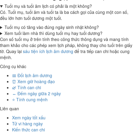
Tuổi mụ và tuổi âm lịch có phải là một không?
Có. Tuổi mụ, tuổi âm và tuổi ta là ba cách gọi của cùng một con số,
đều lớn hơn tuổi dương một tuổi.
Tuổi mụ có tăng vào đúng ngày sinh nhật không?
Xem tuổi làm nhà thì dùng tuổi mụ hay tuổi dương?
Con số tuổi mụ ở trên tính theo công thức thông dụng và mang tính
tham khảo cho các phép xem lịch pháp, không thay cho tuổi trên giấy
tờ. Quay lại
sáu tiện ích lịch âm dương
để tra tiếp can chi hoặc cung
mệnh.
Công cụ khác
📅 Đổi lịch âm dương
⏰ Xem giờ hoàng đạo
🌿 Tính can chi
↔️ Đếm ngày giữa 2 ngày
⭐ Tính cung mệnh
Liên quan
Xem ngày tốt xấu
Tử vi hàng ngày
Kiến thức can chi