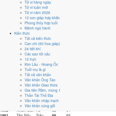
1983
Quý Hợi
Heo
44
43
Tử vi hàng ngày
1982
Nhâm Tuất
Chó
45
44
Tử vi tuần mới
1981
Tân Dậu
Gà
46
45
Tử vi năm 2026
1980
Canh Thân
Khỉ
47
46
12 con giáp hợp khắc
1979
Kỷ Mùi
Dê
48
47
Phong thủy hợp tuổi
1978
Mậu Ngọ
Ngựa
49
48
Mệnh ngũ hành
1977
Đinh Tỵ
Rắn
50
49
Kiến thức
1976
Bính Thìn
Rồng
51
50
Tất cả kiến thức
1975
Ất Mão
Mèo
52
51
Can chi (60 hoa giáp)
1974
Giáp Dần
Hổ
53
52
24 tiết khí
1973
Quý Sửu
Trâu
54
53
Các sao tốt xấu
1972
Nhâm Tý
Chuột
55
54
12 trực
1971
Tân Hợi
Heo
56
55
Kim Lâu - Hoang Ốc
1970
Canh Tuất
Chó
57
56
Tuổi mụ là gì
1969
Kỷ Dậu
Gà
58
57
Tất cả văn khấn
1968
Mậu Thân
Khỉ
59
58
Văn khấn Ông Táo
1967
Đinh Mùi
Dê
60
59
Văn khấn Giao thừa
1966
Bính Ngọ
Ngựa
61
60
Gia tiên Rằm, mùng 1
1965
Ất Tỵ
Rắn
62
61
Thần Tài Thổ Địa
1964
Giáp Thìn
Rồng
63
62
Văn khấn nhập trạch
1963
Quý Mão
Mèo
64
63
Văn khấn cúng giỗ
1962
Nhâm Dần
Hổ
65
64
1961
Tân Sửu
Trâu
66
65