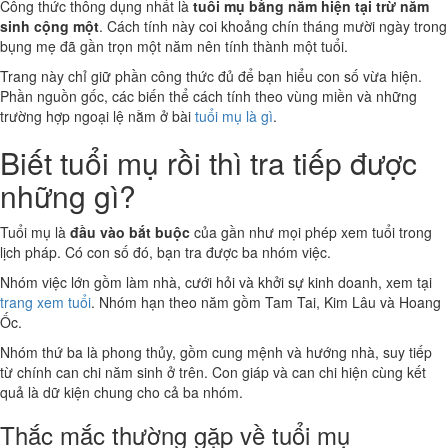
Công thức thông dụng nhất là
tuổi mụ bằng năm hiện tại trừ năm
sinh cộng một
. Cách tính này coi khoảng chín tháng mười ngày trong
bụng mẹ đã gần trọn một năm nên tính thành một tuổi.
Trang này chỉ giữ phần công thức đủ để bạn hiểu con số vừa hiện.
Phần nguồn gốc, các biến thể cách tính theo vùng miền và những
trường hợp ngoại lệ nằm ở bài
tuổi mụ là gì
.
Biết tuổi mụ rồi thì tra tiếp được
những gì?
Tuổi mụ là
đầu vào bắt buộc
của gần như mọi phép xem tuổi trong
lịch pháp. Có con số đó, bạn tra được ba nhóm việc.
Nhóm việc lớn gồm làm nhà, cưới hỏi và khởi sự kinh doanh, xem tại
trang xem tuổi
. Nhóm hạn theo năm gồm Tam Tai, Kim Lâu và Hoang
Ốc.
Nhóm thứ ba là phong thủy, gồm cung mệnh và hướng nhà, suy tiếp
từ chính can chi năm sinh ở trên. Con giáp và can chi hiện cùng kết
quả là dữ kiện chung cho cả ba nhóm.
Thắc mắc thường gặp về tuổi mụ