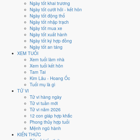
Ngày tốt khai trương
Xem kết quả
Ngày tốt cưới hỏi - kết hôn
Kết quả
Ngày tốt động thổ
Năm 1996 (Bính Tý) -
31
tuổi mụ /
30
tuổi dương
Ngày tốt nhập trạch
Năm sinh
Ngày tốt mua xe
1996
Ngày tốt xuất hành
Can chi
Ngày tốt ký hợp đồng
Bính Tý
Ngày tốt an táng
Con giáp
XEM TUỔI
Tý (Chuột)
Xem tuổi làm nhà
Tuổi mụ (âm)
Xem tuổi kết hôn
31
Tam Tai
Tuổi dương
Kim Lâu - Hoang Ốc
30
Tuổi mụ là gì
Thế hệ
TỬ VI
9x
Tử vi hàng ngày
Tốt nghiệp THPT (dự kiến)
Tử vi tuần mới
2013
Tử vi năm 2026
12 con giáp hợp khắc
Sinh năm 1996 thì năm 2026 bao
Phong thủy hợp tuổi
Mệnh ngũ hành
nhiêu tuổi mụ?
KIẾN THỨC