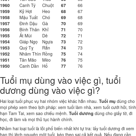
1960
Canh Tý
Chuột
67
66
1959
Kỷ Hợi
Heo
68
67
1958
Mậu Tuất
Chó
69
68
1957
Đinh Dậu
Gà
70
69
1956
Bính Thân
Khỉ
71
70
1955
Ất Mùi
Dê
72
71
1954
Giáp Ngọ
Ngựa
73
72
1953
Quý Tỵ
Rắn
74
73
1952
Nhâm Thìn
Rồng
75
74
1951
Tân Mão
Mèo
76
75
1950
Canh Dần
Hổ
77
76
Tuổi mụ dùng vào việc gì, tuổi
dương dùng vào việc gì?
Hai loại tuổi phục vụ hai nhóm việc khác hẳn nhau.
Tuổi mụ
dùng cho
mọi phép xem theo lịch pháp: xem tuổi làm nhà, xem tuổi cưới hỏi, tính
hạn Tam Tai, xem sao chiếu mệnh.
Tuổi dương
dùng cho giấy tờ, đi
học, đi làm và mọi thủ tục hành chính.
Nhầm hai loại tuổi là lỗi phổ biến nhất khi tự tra: lấy tuổi dương đi xem
hạn thì lệch nguyên một tuổi, kéo theo sai cả kết quả. Nếu đang cần