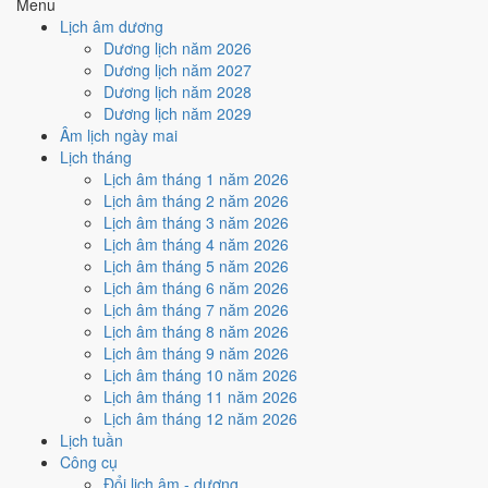
Menu
Năm sinh
Can chi
Con giáp
Tuổi mụ
Tuổi dương
Lịch âm dương
2026
Bính Ngọ
Ngựa
1
0
Dương lịch năm 2026
2025
Ất Tỵ
Rắn
2
1
Dương lịch năm 2027
2024
Giáp Thìn
Rồng
3
2
Dương lịch năm 2028
2023
Quý Mão
Mèo
4
3
Dương lịch năm 2029
2022
Nhâm Dần
Hổ
5
4
Âm lịch ngày mai
2021
Tân Sửu
Trâu
6
5
Lịch tháng
2020
Canh Tý
Chuột
7
6
Lịch âm tháng 1 năm 2026
2019
Kỷ Hợi
Heo
8
7
Lịch âm tháng 2 năm 2026
2018
Mậu Tuất
Chó
9
8
Lịch âm tháng 3 năm 2026
2017
Đinh Dậu
Gà
10
9
Lịch âm tháng 4 năm 2026
2016
Bính Thân
Khỉ
11
10
Lịch âm tháng 5 năm 2026
2015
Ất Mùi
Dê
12
11
Lịch âm tháng 6 năm 2026
2014
Giáp Ngọ
Ngựa
13
12
Lịch âm tháng 7 năm 2026
2013
Quý Tỵ
Rắn
14
13
Lịch âm tháng 8 năm 2026
2012
Nhâm Thìn
Rồng
15
14
Lịch âm tháng 9 năm 2026
2011
Tân Mão
Mèo
16
15
Lịch âm tháng 10 năm 2026
2010
Canh Dần
Hổ
17
16
Lịch âm tháng 11 năm 2026
2009
Kỷ Sửu
Trâu
18
17
Lịch âm tháng 12 năm 2026
2008
Mậu Tý
Chuột
19
18
Lịch tuần
2007
Đinh Hợi
Heo
20
19
Công cụ
2006
Bính Tuất
Chó
21
20
Đổi lịch âm - dương