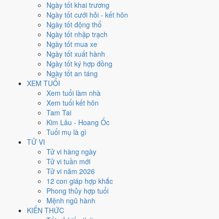
Ngày tốt khai trương
Xem kết quả
Ngày tốt cưới hỏi - kết hôn
Kết quả
Ngày tốt động thổ
Năm 1996 (Bính Tý) -
31
tuổi mụ /
30
tuổi dương
Ngày tốt nhập trạch
Năm sinh
Ngày tốt mua xe
1996
Ngày tốt xuất hành
Can chi
Ngày tốt ký hợp đồng
Bính Tý
Ngày tốt an táng
Con giáp
XEM TUỔI
Tý (Chuột)
Xem tuổi làm nhà
Tuổi mụ (âm)
Xem tuổi kết hôn
31
Tam Tai
Tuổi dương
Kim Lâu - Hoang Ốc
30
Tuổi mụ là gì
Thế hệ
TỬ VI
9x
Tử vi hàng ngày
Tốt nghiệp THPT (dự kiến)
Tử vi tuần mới
2013
Tử vi năm 2026
12 con giáp hợp khắc
Sinh năm 1996 thì năm 2026 bao
Phong thủy hợp tuổi
Mệnh ngũ hành
nhiêu tuổi mụ?
KIẾN THỨC