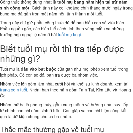
Công thức thông dụng nhất là
tuổi mụ bằng năm hiện tại trừ năm
sinh cộng một
. Cách tính này coi khoảng chín tháng mười ngày trong
bụng mẹ đã gần trọn một năm nên tính thành một tuổi.
Trang này chỉ giữ phần công thức đủ để bạn hiểu con số vừa hiện.
Phần nguồn gốc, các biến thể cách tính theo vùng miền và những
trường hợp ngoại lệ nằm ở bài
tuổi mụ là gì
.
Biết tuổi mụ rồi thì tra tiếp được
những gì?
Tuổi mụ là
đầu vào bắt buộc
của gần như mọi phép xem tuổi trong
lịch pháp. Có con số đó, bạn tra được ba nhóm việc.
Nhóm việc lớn gồm làm nhà, cưới hỏi và khởi sự kinh doanh, xem tại
trang xem tuổi
. Nhóm hạn theo năm gồm Tam Tai, Kim Lâu và Hoang
Ốc.
Nhóm thứ ba là phong thủy, gồm cung mệnh và hướng nhà, suy tiếp
từ chính can chi năm sinh ở trên. Con giáp và can chi hiện cùng kết
quả là dữ kiện chung cho cả ba nhóm.
Thắc mắc thường gặp về tuổi mụ