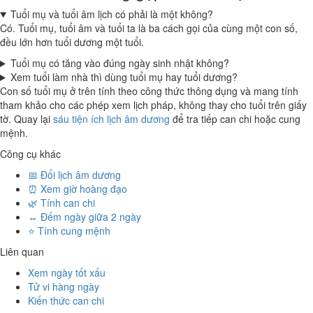
Tuổi mụ và tuổi âm lịch có phải là một không?
Có. Tuổi mụ, tuổi âm và tuổi ta là ba cách gọi của cùng một con số,
đều lớn hơn tuổi dương một tuổi.
Tuổi mụ có tăng vào đúng ngày sinh nhật không?
Xem tuổi làm nhà thì dùng tuổi mụ hay tuổi dương?
Con số tuổi mụ ở trên tính theo công thức thông dụng và mang tính
tham khảo cho các phép xem lịch pháp, không thay cho tuổi trên giấy
tờ. Quay lại
sáu tiện ích lịch âm dương
để tra tiếp can chi hoặc cung
mệnh.
Công cụ khác
📅 Đổi lịch âm dương
⏰ Xem giờ hoàng đạo
🌿 Tính can chi
↔️ Đếm ngày giữa 2 ngày
⭐ Tính cung mệnh
Liên quan
Xem ngày tốt xấu
Tử vi hàng ngày
Kiến thức can chi