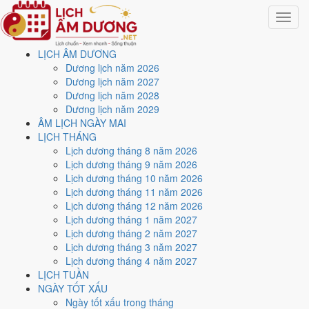
Toggle
navigat
LỊCH ÂM DƯƠNG
Trang chủ
Dương lịch năm 2026
Công cụ
Dương lịch năm 2027
Tính tuổi âm lịch
Dương lịch năm 2028
Dương lịch năm 2029
Tra tuổi mụ và tuổi dương
ÂM LỊCH NGÀY MAI
LỊCH THÁNG
theo năm sinh
Lịch dương tháng 8 năm 2026
Lịch dương tháng 9 năm 2026
Lịch dương tháng 10 năm 2026
Cập nhật: 31/07/2026
Lịch dương tháng 11 năm 2026
Tuổi âm lịch
, quen gọi là
tuổi mụ
, luôn lớn hơn tuổi dương một tuổi vì
Lịch dương tháng 12 năm 2026
người xưa tính cả thời gian trong bụng mẹ. Nhập năm sinh, trang trả
Lịch dương tháng 1 năm 2027
về tuổi mụ của năm nay kèm can chi và con giáp, là ba dữ kiện dùng
Lịch dương tháng 2 năm 2027
cho hầu hết phép xem tuổi.
Lịch dương tháng 3 năm 2027
Lịch dương tháng 4 năm 2027
Chọn năm sinh dương lịch
LỊCH TUẦN
Năm sinh dương lịch
NGÀY TỐT XẤU
Ngày tốt xấu trong tháng