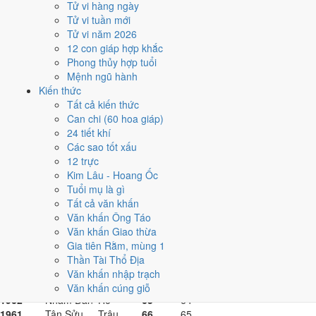
1983
Quý Hợi
Heo
44
43
Tử vi hàng ngày
1982
Nhâm Tuất
Chó
45
44
Tử vi tuần mới
1981
Tân Dậu
Gà
46
45
Tử vi năm 2026
1980
Canh Thân
Khỉ
47
46
12 con giáp hợp khắc
1979
Kỷ Mùi
Dê
48
47
Phong thủy hợp tuổi
1978
Mậu Ngọ
Ngựa
49
48
Mệnh ngũ hành
1977
Đinh Tỵ
Rắn
50
49
Kiến thức
1976
Bính Thìn
Rồng
51
50
Tất cả kiến thức
1975
Ất Mão
Mèo
52
51
Can chi (60 hoa giáp)
1974
Giáp Dần
Hổ
53
52
24 tiết khí
1973
Quý Sửu
Trâu
54
53
Các sao tốt xấu
1972
Nhâm Tý
Chuột
55
54
12 trực
1971
Tân Hợi
Heo
56
55
Kim Lâu - Hoang Ốc
1970
Canh Tuất
Chó
57
56
Tuổi mụ là gì
1969
Kỷ Dậu
Gà
58
57
Tất cả văn khấn
1968
Mậu Thân
Khỉ
59
58
Văn khấn Ông Táo
1967
Đinh Mùi
Dê
60
59
Văn khấn Giao thừa
1966
Bính Ngọ
Ngựa
61
60
Gia tiên Rằm, mùng 1
1965
Ất Tỵ
Rắn
62
61
Thần Tài Thổ Địa
1964
Giáp Thìn
Rồng
63
62
Văn khấn nhập trạch
1963
Quý Mão
Mèo
64
63
Văn khấn cúng giỗ
1962
Nhâm Dần
Hổ
65
64
1961
Tân Sửu
Trâu
66
65