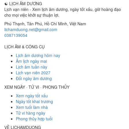
☯
LỊCH ÂM DƯƠNG
Lịch vạn niên - Xem lịch âm dương, ngày tốt xấu, giờ hoàng đạo
cho mọi việc khởi sự thuận lợi.
Phú Thạnh, Tân Phú
,
Hồ Chí Minh
,
Việt Nam
lichamduong.net@gmail.com
0387139054
LỊCH ÂM & CÔNG CỤ
Lịch âm dương hôm nay
Âm lịch ngày mai
Lịch âm tuần này
Lịch vạn niên 2027
Đổi ngày âm dương
XEM NGÀY · TỬ VI · PHONG THỦY
Xem ngày tốt xấu
Ngày tốt khai trương
Xem tuổi làm nhà
Tử vi hàng ngày
Phong thủy hợp tuổi
VỀ LICHAMDUONG