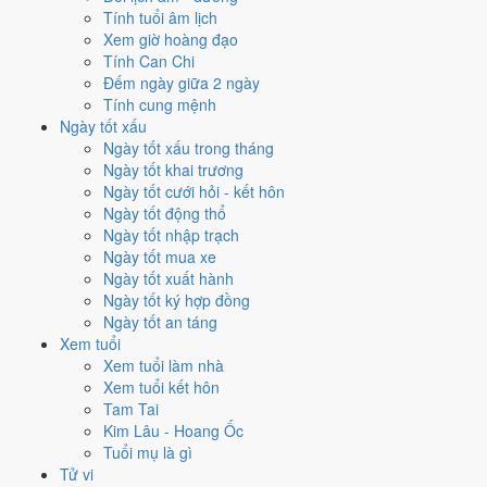
2005
Ất Dậu
Gà
22
21
Tính tuổi âm lịch
2004
Giáp Thân
Khỉ
23
22
Xem giờ hoàng đạo
2003
Quý Mùi
Dê
24
23
Tính Can Chi
2002
Nhâm Ngọ
Ngựa
25
24
Đếm ngày giữa 2 ngày
2001
Tân Tỵ
Rắn
26
25
Tính cung mệnh
2000
Canh Thìn
Rồng
27
26
Ngày tốt xấu
1999
Kỷ Mão
Mèo
28
27
Ngày tốt xấu trong tháng
1998
Mậu Dần
Hổ
29
28
Ngày tốt khai trương
1997
Đinh Sửu
Trâu
30
29
Ngày tốt cưới hỏi - kết hôn
1996
Bính Tý
Chuột
31
30
Ngày tốt động thổ
1995
Ất Hợi
Heo
32
31
Ngày tốt nhập trạch
1994
Giáp Tuất
Chó
33
32
Ngày tốt mua xe
1993
Quý Dậu
Gà
34
33
Ngày tốt xuất hành
1992
Nhâm Thân
Khỉ
35
34
Ngày tốt ký hợp đồng
1991
Tân Mùi
Dê
36
35
Ngày tốt an táng
1990
Canh Ngọ
Ngựa
37
36
Xem tuổi
1989
Kỷ Tỵ
Rắn
38
37
Xem tuổi làm nhà
1988
Mậu Thìn
Rồng
39
38
Xem tuổi kết hôn
1987
Đinh Mão
Mèo
40
39
Tam Tai
1986
Bính Dần
Hổ
41
40
Kim Lâu - Hoang Ốc
1985
Ất Sửu
Trâu
42
41
Tuổi mụ là gì
1984
Giáp Tý
Chuột
43
42
Tử vi