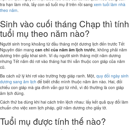
tra hạn làm nhà, lấy con số tuổi mụ ở trên rồi sang
xem tuổi làm nhà
theo năm
.
Sinh vào cuối tháng Chạp thì tính
tuổi mụ theo năm nào?
Người sinh trong khoảng từ đầu tháng một dương lịch đến trước Tết
Nguyên đán mang
can chi của năm âm lịch trước
, không phải năm
dương trên giấy khai sinh. Ví dụ người sinh tháng một năm dương
nhưng Tết năm đó rơi vào tháng hai thì vẫn thuộc con giáp của năm
cũ.
Ba cách xử lý khi rơi vào trường hợp giáp ranh. Một,
quy đổi ngày sinh
dương sang âm lịch
để biết chắc mình thuộc năm âm nào. Hai, đối
chiếu con giáp mà gia đình vẫn gọi từ nhỏ, vì đó thường là con giáp
âm lịch đúng.
Cách thứ ba dùng khi hai cách trên lệch nhau: lấy kết quả quy đổi làm
chuẩn cho việc xem lịch pháp, giữ năm dương cho giấy tờ.
Tuổi mụ được tính thế nào?