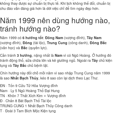
không thay được sự chuẩn bị thực tế. Khi lịch không thể đổi, chuẩn bị
chu đáo vẫn đáng giá hơn là dời việc chỉ để tìm ngày đẹp hơn.
Năm 1999 nên dùng hướng nào,
tránh hướng nào?
Năm 1999 có
6 hướng tốt
:
Đông Nam
(vượng đỉnh),
Tây Nam
(vượng đỉnh),
Đông
(tài lộc),
Trung Cung
(công danh),
Đông Bắc
(văn học) và
Bắc
(quyền lực).
Cần tránh
3 hướng
, nặng nhất là
Nam
vì có Ngũ Hoàng. Ở hướng đó
tránh động thổ, sửa chữa lớn và kê giường ngủ. Ngoài ra
Tây
chủ kiện
tụng và
Tây Bắc
chủ bệnh tật.
Chín hướng này đổi chỗ mỗi năm vì sao nhập Trung Cung năm 1999
là sao
Nhất Bạch Thủy
, kéo 8 sao còn lại dịch theo Lạc Thư.
ĐN · Tốn
9
Cửu Tử Hỏa
Vượng đỉnh
Nam · Ly
5
Ngũ Hoàng Thổ
Đại Hung
TN · Khôn
7
Thất Xích Kim ⭐
Vượng đỉnh
Đ · Chấn
8
Bát Bạch Thổ
Tài lộc
TRUNG CUNG
1
Nhất Bạch Thủy
Công danh
T · Đoài
3
Tam Bích Mộc
Kiện tụng