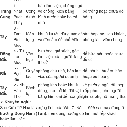
1 ·
bàn làm việc, phòng ngủ
Trung
Nhất
Công
vợ chồng; kích bằng
bỏ trống hoặc chứa đồ
Cung
Bạch
danh
bình nước hoặc hồ cá
hỏng
Thủy
nhỏ
3 ·
Tam
Kiện
khu ít lui tới; dùng sắc đỏ
bàn họp, nơi tiếp khách,
Tây
Bích
tụng
và đèn ấm để chế Mộc
phòng làm việc chung
Mộc
4 · Tứ
bàn học, giá sách, góc
Đông
Văn
để bừa bộn hoặc chứa
Lục
làm việc của người đang
Bắc
học
đồ cũ
Mộc
thi cử
6 · Lục
Quyền
phòng chủ nhà, bàn làm
để thành khu ẩm thấp
Bắc
Bạch
lực
việc của người quản lý
hoặc bỏ hoang
Kim
2 · Nhị
phòng kho hoặc khu ít
kê giường ngủ, đặt bếp,
Tây
Bệnh
Hắc
dùng; treo hồ lô, đặt vật
xếp phòng cho người
Bắc
tật
Thổ
bằng kim loại để hoá giải
già và phụ nữ mang thai
✓ Khuyến nghị:
Sao Cửu Tử Hỏa là vượng tinh của Vận 7. Năm 1999 sao này đóng ở
hướng Đông Nam (Tốn)
, nên dùng hướng đó làm nơi tiếp khách
hoặc làm việc.