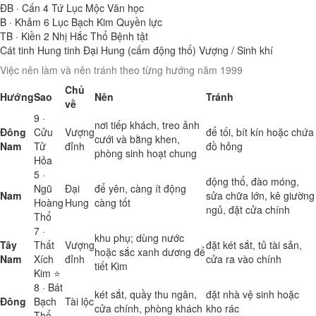
ĐB · Cấn
4
Tứ Lục Mộc
Văn học
B · Khảm
6
Lục Bạch Kim
Quyền lực
TB · Kiền
2
Nhị Hắc Thổ
Bệnh tật
Cát tinh
Hung tinh
Đại Hung (cấm động thổ)
Vượng / Sinh khí
Việc nên làm và nên tránh theo từng hướng năm 1999
Chủ
Hướng
Sao
Nên
Tránh
về
9 ·
nơi tiếp khách, treo ảnh
Đông
Cửu
Vượng
để tối, bít kín hoặc chứa
cưới và bằng khen,
Nam
Tử
đỉnh
đồ hỏng
phòng sinh hoạt chung
Hỏa
5 ·
động thổ, đào móng,
Ngũ
Đại
để yên, càng ít động
Nam
sửa chữa lớn, kê giường
Hoàng
Hung
càng tốt
ngủ, đặt cửa chính
Thổ
7 ·
khu phụ; dùng nước
Tây
Thất
Vượng
đặt két sắt, tủ tài sản,
hoặc sắc xanh dương để
Nam
Xích
đỉnh
cửa ra vào chính
tiết Kim
Kim ⭐
8 · Bát
két sắt, quầy thu ngân,
đặt nhà vệ sinh hoặc
Đông
Bạch
Tài lộc
cửa chính, phòng khách
kho rác
Thổ