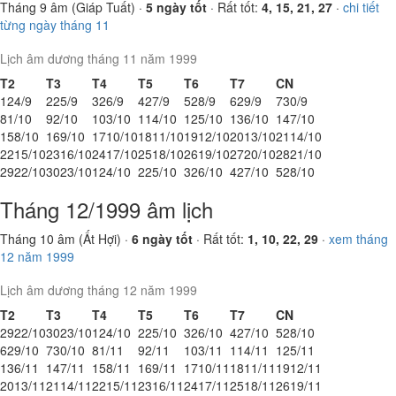
Tháng 9 âm (Giáp Tuất) ·
5 ngày tốt
· Rất tốt:
4, 15, 21, 27
·
chi tiết
từng ngày tháng 11
Lịch âm dương tháng 11 năm 1999
T2
T3
T4
T5
T6
T7
CN
1
24/9
2
25/9
3
26/9
4
27/9
5
28/9
6
29/9
7
30/9
8
1/10
9
2/10
10
3/10
11
4/10
12
5/10
13
6/10
14
7/10
15
8/10
16
9/10
17
10/10
18
11/10
19
12/10
20
13/10
21
14/10
22
15/10
23
16/10
24
17/10
25
18/10
26
19/10
27
20/10
28
21/10
29
22/10
30
23/10
1
24/10
2
25/10
3
26/10
4
27/10
5
28/10
Tháng 12/1999 âm lịch
Tháng 10 âm (Ất Hợi) ·
6 ngày tốt
· Rất tốt:
1, 10, 22, 29
·
xem tháng
12 năm 1999
Lịch âm dương tháng 12 năm 1999
T2
T3
T4
T5
T6
T7
CN
29
22/10
30
23/10
1
24/10
2
25/10
3
26/10
4
27/10
5
28/10
6
29/10
7
30/10
8
1/11
9
2/11
10
3/11
11
4/11
12
5/11
13
6/11
14
7/11
15
8/11
16
9/11
17
10/11
18
11/11
19
12/11
20
13/11
21
14/11
22
15/11
23
16/11
24
17/11
25
18/11
26
19/11