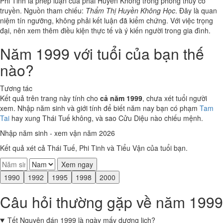
Phi Tinh là phép luận của phái Huyền Không trong phong thủy cổ
truyền. Nguồn tham chiếu:
Thẩm Thị Huyền Không Học
. Đây là quan
niệm tín ngưỡng, không phải kết luận đã kiểm chứng. Với việc trọng
đại, nên xem thêm điều kiện thực tế và ý kiến người trong gia đình.
Năm 1999 với tuổi của bạn thế
nào?
Tương tác
Kết quả trên trang này tính cho
cả năm 1999
, chưa xét tuổi người
xem. Nhập năm sinh và giới tính để biết năm nay bạn có phạm
Tam
Tai
hay xung Thái Tuế không, và sao Cửu Diệu nào chiếu mệnh.
Nhập năm sinh - xem vận năm 2026
Kết quả xét cả Thái Tuế, Phi Tinh và Tiểu Vận của tuổi bạn.
Xem ngay
1990
1992
1995
1998
2000
Câu hỏi thường gặp về năm 1999
Tết Nguyên đán 1999 là ngày mấy dương lịch?