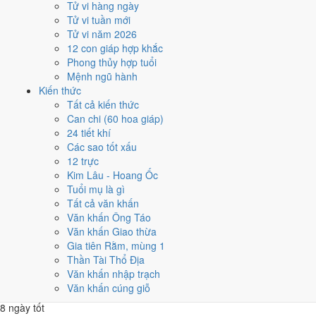
Tử vi hàng ngày
8
với 9 ngày. Ít nhất là tháng 4 và 11, chỉ 5 ngày, nên tránh xếp việc
Tử vi tuần mới
lớn vào đó.
Tử vi năm 2026
Các mốc lớn rơi vào:
Ông Công Ông Táo 8/2
,
Tết Nguyên đán 16/2
,
12 con giáp hợp khắc
Lễ Vu Lan 25/8
,
Tết Trung Thu 24/9
. Khối dưới đây so sánh nhanh
Phong thủy hợp tuổi
12 tháng theo số ngày tốt, còn lưới ngày của từng tháng nằm ngay
Mệnh ngũ hành
sau đó.
Kiến thức
Tất cả kiến thức
1
Can chi (60 hoa giáp)
Tháng 11 âm (Giáp Tý)
24 tiết khí
6 ngày tốt
Các sao tốt xấu
2
12 trực
Tháng 12 âm (Ất Sửu)
Kim Lâu - Hoang Ốc
8 ngày tốt
Tuổi mụ là gì
3
Tất cả văn khấn
Tháng 1 âm (Bính Dần)
Văn khấn Ông Táo
9 ngày tốt
Văn khấn Giao thừa
4
Gia tiên Rằm, mùng 1
Tháng 2 âm (Đinh Mão)
Thần Tài Thổ Địa
5 ngày tốt
Văn khấn nhập trạch
5
Văn khấn cúng giỗ
Tháng 3 âm (Mậu Thìn)
8 ngày tốt