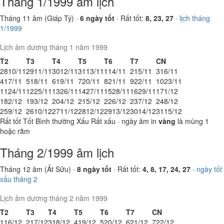
Tháng 1/1999 âm lịch
Tháng 11 âm (Giáp Tý) ·
6 ngày tốt
· Rất tốt:
8, 23, 27
·
lịch tháng
1/1999
Lịch âm dương tháng 1 năm 1999
T2
T3
T4
T5
T6
T7
CN
28
10/11
29
11/11
30
12/11
31
13/11
1
14/11
2
15/11
3
16/11
4
17/11
5
18/11
6
19/11
7
20/11
8
21/11
9
22/11
10
23/11
11
24/11
12
25/11
13
26/11
14
27/11
15
28/11
16
29/11
17
1/12
18
2/12
19
3/12
20
4/12
21
5/12
22
6/12
23
7/12
24
8/12
25
9/12
26
10/12
27
11/12
28
12/12
29
13/12
30
14/12
31
15/12
Rất tốt
Tốt
Bình thường
Xấu
Rất xấu
· ngày âm in
vàng
là mùng 1
hoặc rằm
Tháng 2/1999 âm lịch
Tháng 12 âm (Ất Sửu) ·
8 ngày tốt
· Rất tốt:
4, 8, 17, 24, 27
·
ngày tốt
xấu tháng 2
Lịch âm dương tháng 2 năm 1999
T2
T3
T4
T5
T6
T7
CN
1
16/12
2
17/12
3
18/12
4
19/12
5
20/12
6
21/12
7
22/12