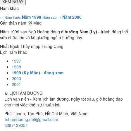
XEM NGÀY
Năm khác
Năm 1998
Năm 2000
← Năm trước
Năm sau →
Cẩn thận năm Kỷ Mão
Năm 1999 sao Ngũ Hoàng đóng ở
hướng Nam (Ly)
- tránh động thổ,
sửa chữa lớn và kê giường ngủ ở hướng này.
Nhất Bạch Thủy nhập Trung Cung
Lịch năm khác
1997
1998
1999 (Kỷ Mão) - đang xem
2000
2001
☯
LỊCH ÂM DƯƠNG
Lịch vạn niên - Xem lịch âm dương, ngày tốt xấu, giờ hoàng đạo
cho mọi việc khởi sự thuận lợi.
Phú Thạnh, Tân Phú
,
Hồ Chí Minh
,
Việt Nam
lichamduong.net@gmail.com
0387139054