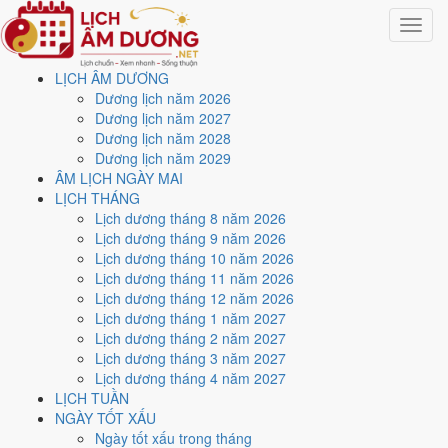
Toggle
navigat
LỊCH ÂM DƯƠNG
Trang chủ
Dương lịch năm 2026
Lịch năm 1999
Dương lịch năm 2027
Dương lịch năm 2028
Lịch âm dương năm 1999 -
Dương lịch năm 2029
ÂM LỊCH NGÀY MAI
Kỷ Mão · Thất Xích Đoài
LỊCH THÁNG
Lịch dương tháng 8 năm 2026
Kim
Lịch dương tháng 9 năm 2026
Lịch dương tháng 10 năm 2026
Lịch dương tháng 11 năm 2026
Tác giả:
Nguyễn Minh An
·
Cập nhật: 30/07/2026
Lịch dương tháng 12 năm 2026
Năm
1999 (Kỷ Mão)
, Tết Nguyên đán vào
16/2/1999
.
Lịch dương tháng 1 năm 2027
Lịch dương tháng 2 năm 2027
Năm
Kỷ Mão 1999
có Thiên Can Kỷ hành Thổ, Địa Chi Mão hành
Lịch dương tháng 3 năm 2027
Mộc. Nạp Âm là
Thành Đầu Thổ
hành Thổ. Hai hành Can và Chi Mộc
Lịch dương tháng 4 năm 2027
khắc Thổ (tương khắc), đó là nền khí của cả năm.
LỊCH TUẦN
Cả năm có
84 ngày đạt mức Tốt trở lên
, dồn nhiều nhất vào
tháng
NGÀY TỐT XẤU
3 và 8
. Mức này chấm theo thang 5 bậc dùng chung với trang chi tiết
Ngày tốt xấu trong tháng