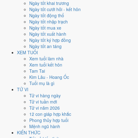
từng ngày, không phải chỉ đếm ngày Hoàng Đạo.
Ngày tốt khai trương
Ngày tốt cưới hỏi - kết hôn
Tết Nguyên đán rơi vào
16/2/1999
. Về phong thủy, sao Ngũ Hoàng
Ngày tốt động thổ
đóng ở
hướng Nam (Ly)
nên tránh động thổ hướng này. Người tuổi
Ngày tốt nhập trạch
Dậu
xung Thái Tuế, theo tục lệ thì nên làm lễ giải đầu năm.
Ngày tốt mua xe
84
Ngày tốt xuất hành
Ngày tốt trở lên
Ngày tốt ký hợp đồng
118
Ngày tốt an táng
Ngày bình thường
XEM TUỔI
163
Xem tuổi làm nhà
Ngày xấu
Xem tuổi kết hôn
24
Tam Tai
Tiết khí
Kim Lâu - Hoang Ốc
Tuổi mụ là gì
Năm 1999 là năm con gì, mệnh
TỬ VI
Tử vi hàng ngày
gì?
Tử vi tuần mới
Tử vi năm 2026
Năm 1999 là năm
Kỷ Mão
, Nạp Âm
Thành Đầu Thổ
hành Thổ. Thiên
12 con giáp hợp khắc
Can Kỷ hành
Thổ
gặp Địa Chi Mão hành
Mộc
. Quan hệ ngũ hành của
Phong thủy hợp tuổi
năm vì vậy là
Thổ - Mộc
. Cách tính cặp can chi này nằm ở bài
can chi
Mệnh ngũ hành
Kỷ Mão
.
KIẾN THỨC