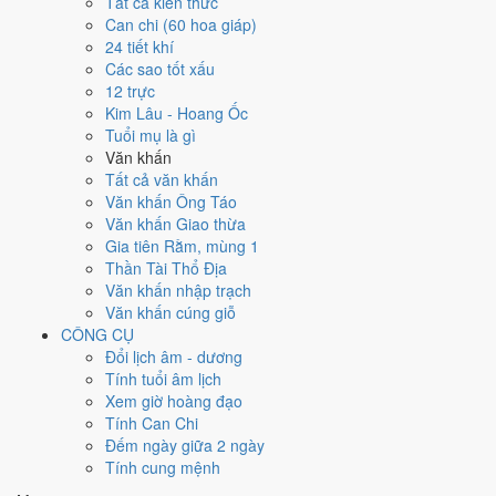
Tất cả kiến thức
1999
Can chi (60 hoa giáp)
Kỷ Mão
24 tiết khí
Can chi
Các sao tốt xấu
Kỷ Mão (Thổ × Mộc)
12 trực
Nạp âm
Kim Lâu - Hoang Ốc
Thành Đầu Thổ
Tuổi mụ là gì
Vận khí
Văn khấn
Thất Xích Đoài Kim
Tất cả văn khấn
Văn khấn Ông Táo
🌿 Mộc
Văn khấn Giao thừa
→
Gia tiên Rằm, mùng 1
🔥 Hỏa
Thần Tài Thổ Địa
→
Văn khấn nhập trạch
⛰ Thổ
Văn khấn cúng giỗ
→
CÔNG CỤ
⚒ Kim
Đổi lịch âm - dương
→
Tính tuổi âm lịch
💧 Thủy
Xem giờ hoàng đạo
Bảng phân tích Can Chi năm Kỷ Mão
Tính Can Chi
Yếu tố
Chi tiết
Ý nghĩa
Đếm ngày giữa 2 ngày
Thiên Can
Thổ
Thiên Can Kỷ thuộc hành Thổ, là khí chủ đạo
Tính cung mệnh
(Kỷ)
Dương
của năm 1999.