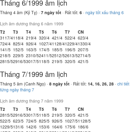
Tháng 6/1999 âm lịch
Tháng 4 âm (Kỷ Tỵ) ·
7 ngày tốt
· Rất tốt:
6
·
ngày tốt xấu tháng 6
Lịch âm dương tháng 6 năm 1999
T2
T3
T4
T5
T6
T7
CN
31
17/4
1
18/4
2
19/4
3
20/4
4
21/4
5
22/4
6
23/4
7
24/4
8
25/4
9
26/4
10
27/4
11
28/4
12
29/4
13
30/4
14
1/5
15
2/5
16
3/5
17
4/5
18
5/5
19
6/5
20
7/5
21
8/5
22
9/5
23
10/5
24
11/5
25
12/5
26
13/5
27
14/5
28
15/5
29
16/5
30
17/5
1
18/5
2
19/5
3
20/5
4
21/5
Tháng 7/1999 âm lịch
Tháng 5 âm (Canh Ngọ) ·
8 ngày tốt
· Rất tốt:
14, 16, 26, 28
·
chi tiết
từng ngày tháng 7
Lịch âm dương tháng 7 năm 1999
T2
T3
T4
T5
T6
T7
CN
28
15/5
29
16/5
30
17/5
1
18/5
2
19/5
3
20/5
4
21/5
5
22/5
6
23/5
7
24/5
8
25/5
9
26/5
10
27/5
11
28/5
12
29/5
13
1/6
14
2/6
15
3/6
16
4/6
17
5/6
18
6/6