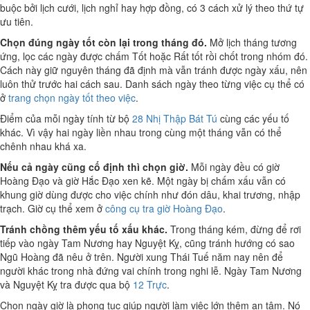
buộc bởi lịch cưới, lịch nghỉ hay hợp đồng, có 3 cách xử lý theo thứ tự
ưu tiên.
Chọn đúng ngày tốt còn lại trong tháng đó.
Mở lịch tháng tương
ứng, lọc các ngày được chấm Tốt hoặc Rất tốt rồi chốt trong nhóm đó.
Cách này giữ nguyên tháng đã định mà vẫn tránh được ngày xấu, nên
luôn thử trước hai cách sau. Danh sách ngày theo từng việc cụ thể có
ở
trang chọn ngày tốt theo việc
.
Điểm của mỗi ngày tính từ bộ
28 Nhị Thập Bát Tú
cùng các yếu tố
khác. Vì vậy hai ngày liền nhau trong cùng một tháng vẫn có thể
chênh nhau khá xa.
Nếu cả ngày cũng cố định thì chọn giờ.
Mỗi ngày đều có giờ
Hoàng Đạo và giờ Hắc Đạo xen kẽ. Một ngày bị chấm xấu vẫn có
khung giờ dùng được cho việc chính như đón dâu, khai trương, nhập
trạch. Giờ cụ thể xem ở
công cụ tra giờ Hoàng Đạo
.
Tránh chồng thêm yếu tố xấu khác.
Trong tháng kém, đừng để rơi
tiếp vào ngày Tam Nương hay Nguyệt Kỵ, cũng tránh hướng có sao
Ngũ Hoàng đã nêu ở trên. Người xung Thái Tuế năm nay nên để
người khác trong nhà đứng vai chính trong nghi lễ. Ngày Tam Nương
và Nguyệt Kỵ tra được qua bộ
12 Trực
.
Chọn ngày giờ là phong tục giúp người làm việc lớn thêm an tâm. Nó