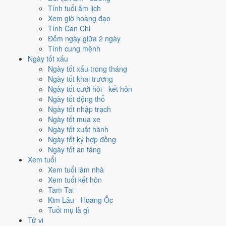
Tính tuổi âm lịch
Vận 7 lấy hành
Kim
làm chủ, đóng ở Đoài · Chính Tây. Năm 1999
Xem giờ hoàng đạo
mang Can Kỷ hành Thổ. So với hành Vận thì
Thổ sinh Kim (tương
Tính Can Chi
sinh)
. Theo Huyền Không, đây là năm thuận để khởi sự và mở rộng.
Đếm ngày giữa 2 ngày
7
Tính cung mệnh
Thất Xích Đoài Kim
Ngày tốt xấu
Ngày tốt xấu trong tháng
Vận 7 · Hạ Nguyên · 1984 - 2003
Ngày tốt khai trương
Hành chủ
Ngày tốt cưới hỏi - kết hôn
Kim
Ngày tốt động thổ
Phương vị
Ngày tốt nhập trạch
Đoài · Chính Tây
Ngày tốt mua xe
Sao chủ
Ngày tốt xuất hành
Thất Xích (7)
Ngày tốt ký hợp đồng
Lịch âm dương 12 tháng năm
Ngày tốt an táng
Xem tuổi
1999 có gì đáng chú ý?
Xem tuổi làm nhà
Xem tuổi kết hôn
12 tháng dương năm 1999 trải trên các tháng âm từ
tháng 11 âm
Tam Tai
năm Mậu Dần
đến
tháng 11 âm năm Kỷ Mão
. Năm nay
không có
Kim Lâu - Hoang Ốc
tháng nhuận âm
nên âm và dương lệch nhau khá đều suốt 12 tháng.
Tuổi mụ là gì
Tử vi
Năm 1999 có
84 ngày từ mức Tốt trở lên
. Nhiều nhất là
tháng 3 và