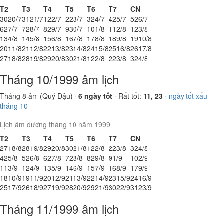
T2
T3
T4
T5
T6
T7
CN
30
20/7
31
21/7
1
22/7
2
23/7
3
24/7
4
25/7
5
26/7
6
27/7
7
28/7
8
29/7
9
30/7
10
1/8
11
2/8
12
3/8
13
4/8
14
5/8
15
6/8
16
7/8
17
8/8
18
9/8
19
10/8
20
11/8
21
12/8
22
13/8
23
14/8
24
15/8
25
16/8
26
17/8
27
18/8
28
19/8
29
20/8
30
21/8
1
22/8
2
23/8
3
24/8
Tháng 10/1999 âm lịch
Tháng 8 âm (Quý Dậu) ·
6 ngày tốt
· Rất tốt:
11, 23
·
ngày tốt xấu
tháng 10
Lịch âm dương tháng 10 năm 1999
T2
T3
T4
T5
T6
T7
CN
27
18/8
28
19/8
29
20/8
30
21/8
1
22/8
2
23/8
3
24/8
4
25/8
5
26/8
6
27/8
7
28/8
8
29/8
9
1/9
10
2/9
11
3/9
12
4/9
13
5/9
14
6/9
15
7/9
16
8/9
17
9/9
18
10/9
19
11/9
20
12/9
21
13/9
22
14/9
23
15/9
24
16/9
25
17/9
26
18/9
27
19/9
28
20/9
29
21/9
30
22/9
31
23/9
Tháng 11/1999 âm lịch