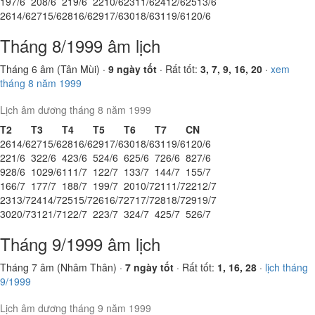
19
7/6
20
8/6
21
9/6
22
10/6
23
11/6
24
12/6
25
13/6
26
14/6
27
15/6
28
16/6
29
17/6
30
18/6
31
19/6
1
20/6
Tháng 8/1999 âm lịch
Tháng 6 âm (Tân Mùi) ·
9 ngày tốt
· Rất tốt:
3, 7, 9, 16, 20
·
xem
tháng 8 năm 1999
Lịch âm dương tháng 8 năm 1999
T2
T3
T4
T5
T6
T7
CN
26
14/6
27
15/6
28
16/6
29
17/6
30
18/6
31
19/6
1
20/6
2
21/6
3
22/6
4
23/6
5
24/6
6
25/6
7
26/6
8
27/6
9
28/6
10
29/6
11
1/7
12
2/7
13
3/7
14
4/7
15
5/7
16
6/7
17
7/7
18
8/7
19
9/7
20
10/7
21
11/7
22
12/7
23
13/7
24
14/7
25
15/7
26
16/7
27
17/7
28
18/7
29
19/7
30
20/7
31
21/7
1
22/7
2
23/7
3
24/7
4
25/7
5
26/7
Tháng 9/1999 âm lịch
Tháng 7 âm (Nhâm Thân) ·
7 ngày tốt
· Rất tốt:
1, 16, 28
·
lịch tháng
9/1999
Lịch âm dương tháng 9 năm 1999