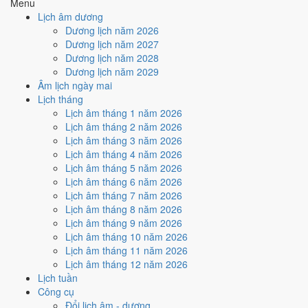
Menu
Mộc
Địa Chi
Địa Chi Mão thuộc hành Mộc; đặt cạnh Can Kỷ
Lịch âm dương
Dương ·
(Mão)
thì Mộc khắc Thổ (tương khắc).
Dương lịch năm 2026
Con Mão
Dương lịch năm 2027
Thổ
·
Nghĩa "Đất trên thành", thuộc hành Thổ, ứng với
Dương lịch năm 2028
Nạp Âm
Thành
cặp can chi Mậu Dần và Kỷ Mão.
Dương lịch năm 2029
Đầu Thổ
Âm lịch ngày mai
Mộc
Mão
Tuổi Mão hợp Thái Tuế. Tuổi xung Thái Tuế cần
Lịch tháng
Thái Tuế
(chính
lễ giải đầu năm.
Lịch âm tháng 1 năm 2026
cung)
Lịch âm tháng 2 năm 2026
Màu hợp
Vàng đất
Kích hoạt vận khí, dùng cho trang phục, vật
Lịch âm tháng 3 năm 2026
năm
Xanh lá
Đỏ
phẩm phong thủy.
Lịch âm tháng 4 năm 2026
Hoàng
Một tiêu chí thành phần, xét riêng bộ sao ngày.
182
/
183
Lịch âm tháng 5 năm 2026
Đạo / Hắc
Xem cơ chế ở bài
sao Hoàng Đạo
và
sao Hắc
ngày
Lịch âm tháng 6 năm 2026
Đạo
Đạo
.
Lịch âm tháng 7 năm 2026
Luận giải ngũ hành, Thái Tuế và màu hợp ở trên là quan niệm dân
Lịch âm tháng 8 năm 2026
gian. Nguồn tham chiếu:
Tam Mệnh Thông Hội
và
Hiệp Kỷ Biện
Lịch âm tháng 9 năm 2026
Phương Thư
. Dùng để tham khảo khi chọn thời điểm, không phải kết
Lịch âm tháng 10 năm 2026
luận khoa học.
Lịch âm tháng 11 năm 2026
Lịch âm tháng 12 năm 2026
Vận 7 Thất Xích Đoài Kim ảnh
Lịch tuần
hưởng gì tới năm 1999?
Công cụ
Đổi lịch âm - dương