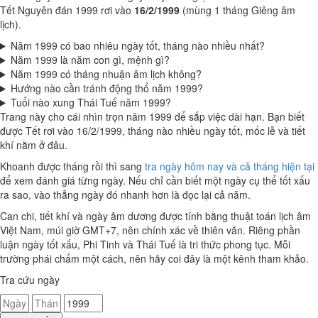
Tết Nguyên đán 1999 rơi vào
16/2/1999
(mùng 1 tháng Giêng âm
lịch).
Năm 1999 có bao nhiêu ngày tốt, tháng nào nhiều nhất?
Năm 1999 là năm con gì, mệnh gì?
Năm 1999 có tháng nhuận âm lịch không?
Hướng nào cần tránh động thổ năm 1999?
Tuổi nào xung Thái Tuế năm 1999?
Trang này cho cái nhìn trọn năm 1999 để sắp việc dài hạn. Bạn biết
được Tết rơi vào 16/2/1999, tháng nào nhiều ngày tốt, mốc lễ và tiết
khí nằm ở đâu.
Khoanh được tháng rồi thì sang
tra ngày hôm nay và cả tháng hiện tại
để xem đánh giá từng ngày. Nếu chỉ cần biết một ngày cụ thể tốt xấu
ra sao, vào thẳng ngày đó nhanh hơn là đọc lại cả năm.
Can chi, tiết khí và ngày âm dương được tính bằng thuật toán lịch âm
Việt Nam, múi giờ GMT+7, nên chính xác về thiên văn. Riêng phần
luận ngày tốt xấu, Phi Tinh và Thái Tuế là tri thức phong tục. Mỗi
trường phái chấm một cách, nên hãy coi đây là một kênh tham khảo.
Tra cứu ngày