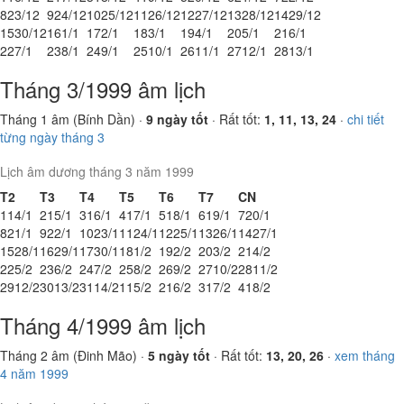
8
23/12
9
24/12
10
25/12
11
26/12
12
27/12
13
28/12
14
29/12
15
30/12
16
1/1
17
2/1
18
3/1
19
4/1
20
5/1
21
6/1
22
7/1
23
8/1
24
9/1
25
10/1
26
11/1
27
12/1
28
13/1
Tháng 3/1999 âm lịch
Tháng 1 âm (Bính Dần) ·
9 ngày tốt
· Rất tốt:
1, 11, 13, 24
·
chi tiết
từng ngày tháng 3
Lịch âm dương tháng 3 năm 1999
T2
T3
T4
T5
T6
T7
CN
1
14/1
2
15/1
3
16/1
4
17/1
5
18/1
6
19/1
7
20/1
8
21/1
9
22/1
10
23/1
11
24/1
12
25/1
13
26/1
14
27/1
15
28/1
16
29/1
17
30/1
18
1/2
19
2/2
20
3/2
21
4/2
22
5/2
23
6/2
24
7/2
25
8/2
26
9/2
27
10/2
28
11/2
29
12/2
30
13/2
31
14/2
1
15/2
2
16/2
3
17/2
4
18/2
Tháng 4/1999 âm lịch
Tháng 2 âm (Đinh Mão) ·
5 ngày tốt
· Rất tốt:
13, 20, 26
·
xem tháng
4 năm 1999