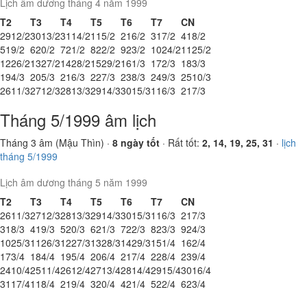
Lịch âm dương tháng 4 năm 1999
T2
T3
T4
T5
T6
T7
CN
29
12/2
30
13/2
31
14/2
1
15/2
2
16/2
3
17/2
4
18/2
5
19/2
6
20/2
7
21/2
8
22/2
9
23/2
10
24/2
11
25/2
12
26/2
13
27/2
14
28/2
15
29/2
16
1/3
17
2/3
18
3/3
19
4/3
20
5/3
21
6/3
22
7/3
23
8/3
24
9/3
25
10/3
26
11/3
27
12/3
28
13/3
29
14/3
30
15/3
1
16/3
2
17/3
Tháng 5/1999 âm lịch
Tháng 3 âm (Mậu Thìn) ·
8 ngày tốt
· Rất tốt:
2, 14, 19, 25, 31
·
lịch
tháng 5/1999
Lịch âm dương tháng 5 năm 1999
T2
T3
T4
T5
T6
T7
CN
26
11/3
27
12/3
28
13/3
29
14/3
30
15/3
1
16/3
2
17/3
3
18/3
4
19/3
5
20/3
6
21/3
7
22/3
8
23/3
9
24/3
10
25/3
11
26/3
12
27/3
13
28/3
14
29/3
15
1/4
16
2/4
17
3/4
18
4/4
19
5/4
20
6/4
21
7/4
22
8/4
23
9/4
24
10/4
25
11/4
26
12/4
27
13/4
28
14/4
29
15/4
30
16/4
31
17/4
1
18/4
2
19/4
3
20/4
4
21/4
5
22/4
6
23/4