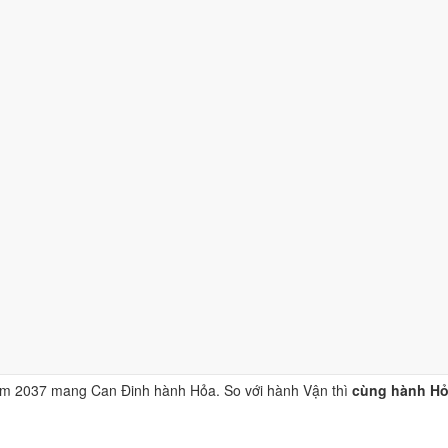
nh thuộc hành Hỏa, là khí chủ đạo của năm 2037.
huộc hành Hỏa; đặt cạnh Can Đinh thì cùng hành Hỏa (tỷ hòa).
a cát", thuộc hành Thổ, ứng với cặp can chi Bính Thìn và Đinh Tỵ.
hái Tuế. Tuổi xung Thái Tuế cần lễ giải đầu năm.
n khí, dùng cho trang phục, vật phẩm phong thủy.
thành phần, xét riêng bộ sao ngày. Xem cơ chế ở bài
sao Hoàng Đạo
v
n niệm dân gian. Nguồn tham chiếu:
Tam Mệnh Thông Hội
và
Hiệp Kỷ B
hưởng gì tới năm 2037?
ăm 2037 mang Can Đinh hành Hỏa. So với hành Vận thì
cùng hành Hỏa