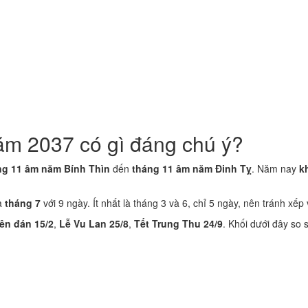
ăm 2037 có gì đáng chú ý?
ng 11 âm năm Bính Thìn
đến
tháng 11 âm năm Đinh Tỵ
. Năm nay
k
là
tháng 7
với 9 ngày. Ít nhất là tháng 3 và 6, chỉ 5 ngày, nên tránh xếp 
ên đán 15/2
,
Lễ Vu Lan 25/8
,
Tết Trung Thu 24/9
. Khối dưới đây so 