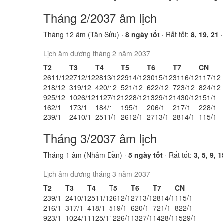
Tháng 2/2037 âm lịch
Tháng 12 âm (Tân Sửu) ·
8 ngày tốt
· Rất tốt:
8, 19, 21
Lịch âm dương tháng 2 năm 2037
T2
T3
T4
T5
T6
T7
CN
26
11/12
27
12/12
28
13/12
29
14/12
30
15/12
31
16/12
1
17/12
2
18/12
3
19/12
4
20/12
5
21/12
6
22/12
7
23/12
8
24/12
9
25/12
10
26/12
11
27/12
12
28/12
13
29/12
14
30/12
15
1/1
16
2/1
17
3/1
18
4/1
19
5/1
20
6/1
21
7/1
22
8/1
23
9/1
24
10/1
25
11/1
26
12/1
27
13/1
28
14/1
1
15/1
Tháng 3/2037 âm lịch
Tháng 1 âm (Nhâm Dần) ·
5 ngày tốt
· Rất tốt:
3, 5, 9, 1
Lịch âm dương tháng 3 năm 2037
T2
T3
T4
T5
T6
T7
CN
23
9/1
24
10/1
25
11/1
26
12/1
27
13/1
28
14/1
1
15/1
2
16/1
3
17/1
4
18/1
5
19/1
6
20/1
7
21/1
8
22/1
9
23/1
10
24/1
11
25/1
12
26/1
13
27/1
14
28/1
15
29/1