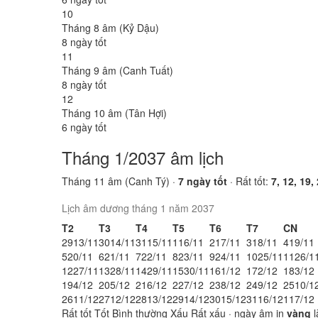
10
Tháng 8 âm (Kỷ Dậu)
8 ngày tốt
11
Tháng 9 âm (Canh Tuất)
8 ngày tốt
12
Tháng 10 âm (Tân Hợi)
6 ngày tốt
Tháng 1/2037 âm lịch
Tháng 11 âm (Canh Tý) ·
7 ngày tốt
· Rất tốt:
7, 12, 19,
Lịch âm dương tháng 1 năm 2037
T2
T3
T4
T5
T6
T7
CN
29
13/11
30
14/11
31
15/11
1
16/11
2
17/11
3
18/11
4
19/11
5
20/11
6
21/11
7
22/11
8
23/11
9
24/11
10
25/11
11
26/1
12
27/11
13
28/11
14
29/11
15
30/11
16
1/12
17
2/12
18
3/12
19
4/12
20
5/12
21
6/12
22
7/12
23
8/12
24
9/12
25
10/1
26
11/12
27
12/12
28
13/12
29
14/12
30
15/12
31
16/12
1
17/12
Rất tốt
Tốt
Bình thường
Xấu
Rất xấu
· ngày âm in
vàng
l