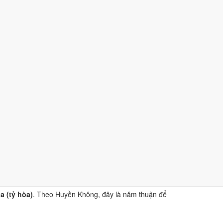
à
sao Hắc Đạo
.
iện Phương Thư
. Dùng để tham khảo khi chọn thời điểm,
 (tỷ hòa)
. Theo Huyền Không, đây là năm thuận để