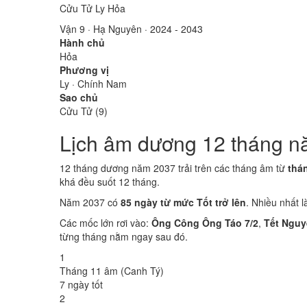
Cửu Tử Ly Hỏa
Vận 9 · Hạ Nguyên · 2024 - 2043
Hành chủ
Hỏa
Phương vị
Ly · Chính Nam
Sao chủ
Cửu Tử (9)
Lịch âm dương 12 tháng n
12 tháng dương năm 2037 trải trên các tháng âm từ
thá
khá đều suốt 12 tháng.
Năm 2037 có
85 ngày từ mức Tốt trở lên
. Nhiều nhất 
Các mốc lớn rơi vào:
Ông Công Ông Táo 7/2
,
Tết Nguy
từng tháng nằm ngay sau đó.
1
Tháng 11 âm (Canh Tý)
7 ngày tốt
2