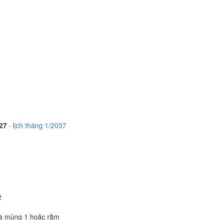
 27
·
lịch tháng 1/2037
1
2
à mùng 1 hoặc rằm