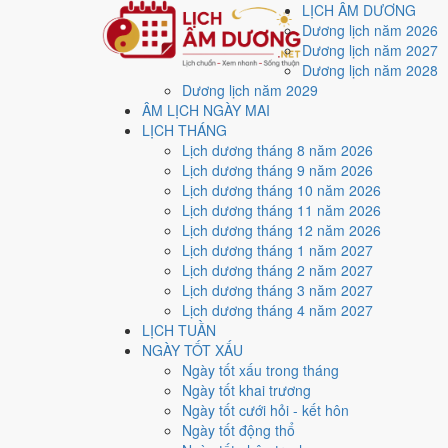
LỊCH ÂM DƯƠNG
Dương lịch năm 2026
Dương lịch năm 2027
Dương lịch năm 2028
Dương lịch năm 2029
Trang chủ
ÂM LỊCH NGÀY MAI
Lịch năm 2037
LỊCH THÁNG
Lịch âm dương năm 20
Lịch dương tháng 8 năm 2026
Lịch dương tháng 9 năm 2026
Lịch dương tháng 10 năm 2026
Tác giả:
Nguyễn Minh An
·
Cập nhật: 30/07/2026
Lịch dương tháng 11 năm 2026
Lịch dương tháng 12 năm 2026
Năm
2037 (Đinh Tỵ)
, Tết Nguyên đán vào
15/2/2037
.
Lịch dương tháng 1 năm 2027
Năm
Đinh Tỵ 2037
có Thiên Can Đinh hành Hỏa, Địa Ch
Lịch dương tháng 2 năm 2027
Lịch dương tháng 3 năm 2027
Cả năm có
85 ngày đạt mức Tốt trở lên
, dồn nhiều nh
Lịch dương tháng 4 năm 2027
Tết Nguyên đán rơi vào
15/2/2037
. Về phong thủy, sao
LỊCH TUẦN
làm lễ giải đầu năm.
NGÀY TỐT XẤU
Ngày tốt xấu trong tháng
85
Ngày tốt khai trương
Ngày tốt trở lên
Ngày tốt cưới hỏi - kết hôn
120
Ngày tốt động thổ
Ngày bình thường