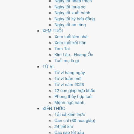
Ngày tốt nhập trạch
160
Ngày tốt mua xe
Ngày xấu
Ngày tốt xuất hành
24
Ngày tốt ký hợp đồng
Tiết khí
Ngày tốt an táng
Năm 2037 là năm con gì, 
XEM TUỔI
Xem tuổi làm nhà
Xem tuổi kết hôn
Năm 2037 là năm
Đinh Tỵ
, Nạp Âm
Sa Trung Thổ
hành
Tam Tai
tính cặp can chi này nằm ở bài
can chi Đinh Tỵ
.
Kim Lâu - Hoang Ốc
2037
Tuổi mụ là gì
Đinh Tỵ
TỬ VI
Can chi
Tử vi hàng ngày
Đinh Tỵ (Hỏa × Hỏa)
Tử vi tuần mới
Nạp âm
Tử vi năm 2026
Sa Trung Thổ
12 con giáp hợp khắc
Vận khí
Phong thủy hợp tuổi
Cửu Tử Ly Hỏa
Mệnh ngũ hành
KIẾN THỨC
🌿 Mộc
Tất cả kiến thức
→
Can chi (60 hoa giáp)
🔥 Hỏa
24 tiết khí
→
Các sao tốt xấu