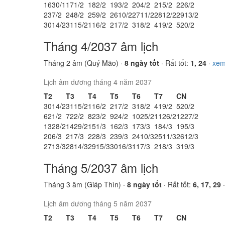
16
30/1
17
1/2
18
2/2
19
3/2
20
4/2
21
5/2
22
6/2
23
7/2
24
8/2
25
9/2
26
10/2
27
11/2
28
12/2
29
13/2
30
14/2
31
15/2
1
16/2
2
17/2
3
18/2
4
19/2
5
20/2
Tháng 4/2037 âm lịch
Tháng 2 âm (Quý Mão) ·
8 ngày tốt
· Rất tốt:
1, 24
·
xem
Lịch âm dương tháng 4 năm 2037
T2
T3
T4
T5
T6
T7
CN
30
14/2
31
15/2
1
16/2
2
17/2
3
18/2
4
19/2
5
20/2
6
21/2
7
22/2
8
23/2
9
24/2
10
25/2
11
26/2
12
27/2
13
28/2
14
29/2
15
1/3
16
2/3
17
3/3
18
4/3
19
5/3
20
6/3
21
7/3
22
8/3
23
9/3
24
10/3
25
11/3
26
12/3
27
13/3
28
14/3
29
15/3
30
16/3
1
17/3
2
18/3
3
19/3
Tháng 5/2037 âm lịch
Tháng 3 âm (Giáp Thìn) ·
8 ngày tốt
· Rất tốt:
6, 17, 29
Lịch âm dương tháng 5 năm 2037
T2
T3
T4
T5
T6
T7
CN