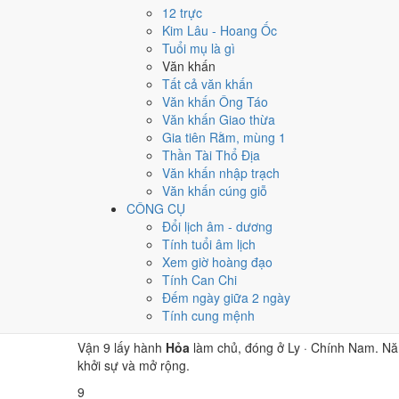
⛰ Thổ
12 trực
→
Kim Lâu - Hoang Ốc
⚒ Kim
Tuổi mụ là gì
→
Văn khấn
💧 Thủy
Tất cả văn khấn
Văn khấn Ông Táo
Bảng phân tích Can Chi năm Đinh Tỵ
Văn khấn Giao thừa
Yếu tố
Chi tiết
Ý nghĩa
Gia tiên Rằm, mùng 1
Thiên Can (Đinh)
Hỏa
Dương
Thiên Can Đi
Thần Tài Thổ Địa
Địa Chi (Tỵ)
Hỏa
Dương · Con Tỵ
Địa Chi Tỵ t
Văn khấn nhập trạch
Nạp Âm
Thổ
· Sa Trung Thổ
Nghĩa "Đất ph
Văn khấn cúng giỗ
Thái Tuế
Hỏa
Tỵ (chính cung)
Tuổi Tỵ hợp T
CÔNG CỤ
Màu hợp năm
Đỏ
Xanh lá
Kích hoạt vậ
Đổi lịch âm - dương
Hoàng Đạo / Hắc Đạo
183
/
182
ngày
Một tiêu chí 
Tính tuổi âm lịch
Luận giải ngũ hành, Thái Tuế và màu hợp ở trên là qua
Xem giờ hoàng đạo
không phải kết luận khoa học.
Tính Can Chi
Đếm ngày giữa 2 ngày
Vận 9 Cửu Tử Ly Hỏa ảnh 
Tính cung mệnh
Vận 9 lấy hành
Hỏa
làm chủ, đóng ở Ly · Chính Nam. N
khởi sự và mở rộng.
9