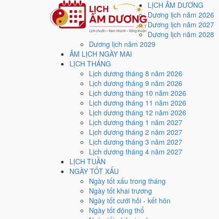
LỊCH ÂM DƯƠNG
Dương lịch năm 2026
Dương lịch năm 2027
Dương lịch năm 2028
Dương lịch năm 2029
Trang chủ
ÂM LỊCH NGÀY MAI
Lịch năm 1974
LỊCH THÁNG
Tháng 1/1974
Lịch dương tháng 8 năm 2026
Lịch âm dương tháng 
Lịch dương tháng 9 năm 2026
Lịch dương tháng 10 năm 2026
Lịch dương tháng 11 năm 2026
Tháng 1/1974 ứng với tháng 12 và 1 âm lịch năm Quý S
Lịch dương tháng 12 năm 2026
Lịch dương tháng 1 năm 2027
Tháng 1/1974 có
31 ngày
, gồm 9 ngày thuộc tháng 1 â
Lịch dương tháng 2 năm 2027
Thang 5 bậc dùng chung với trang chi tiết từng ngày cho
Lịch dương tháng 3 năm 2027
Lịch dương tháng 4 năm 2027
Xét theo từng việc,
ký hợp đồng
rộng cửa nhất với
17 n
LỊCH TUẦN
6
NGÀY TỐT XẤU
Ngày rất tốt
Ngày tốt xấu trong tháng
4
Ngày tốt khai trương
Ngày tốt
Ngày tốt cưới hỏi - kết hôn
12
Ngày tốt động thổ
Ngày xấu