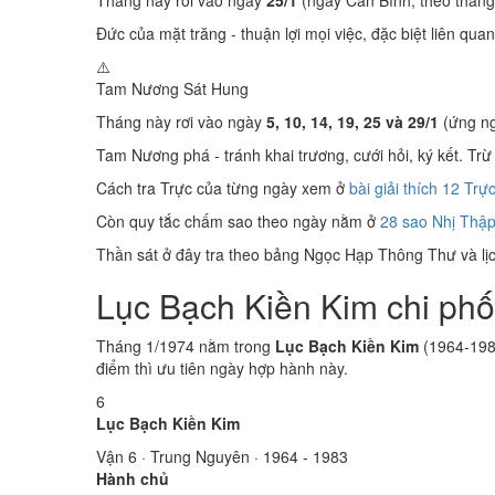
Tháng này rơi vào ngày
25/1
(ngày Can Bính, theo tháng
Đức của mặt trăng - thuận lợi mọi việc, đặc biệt liên quan
⚠️
Tam Nương Sát
Hung
Tháng này rơi vào ngày
5, 10, 14, 19, 25 và 29/1
(ứng ng
Tam Nương phá - tránh khai trương, cưới hỏi, ký kết. Trừ 
Cách tra Trực của từng ngày xem ở
bài giải thích 12 Trự
Còn quy tắc chấm sao theo ngày nằm ở
28 sao Nhị Thập
Thần sát ở đây tra theo bảng Ngọc Hạp Thông Thư và lịch
Lục Bạch Kiền Kim chi phố
Tháng 1/1974 nằm trong
Lục Bạch Kiền Kim
(1964-1983
điểm thì ưu tiên ngày hợp hành này.
6
Lục Bạch Kiền Kim
Vận 6 · Trung Nguyên · 1964 - 1983
Hành chủ