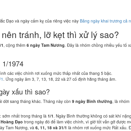
ắc Đạo và ngày cấm kỵ của riêng việc này
Bảng ngày khai trương cả 
ên tránh, lỡ kẹt thì xử lý sao?
/1
, cộng thêm
6 ngày Tam Nương
. Đây là nhóm chồng nhiều yếu tố xấ
g 1/1974
bình các việc chính rơi xuống mức thấp nhất của thang 5 bậc.
/1
. Ứng ngày âm 3, 7, 13, 18, 22 và 27 cố định hằng tháng âm.
gày xấu thì sao?
ải dời sang tháng khác. Tháng này còn
9 ngày Bình thường
, là nhóm
: sớm nhất trong tháng là
1/1
. Ngày Bình thường không có sát khí nặn
 Hoàng Đạo
trong ngày đó để làm việc chính, vì giờ tốt vẫn gỡ được 
gày Tam Nương, và
6, 11, 18 và 31/1
là nhóm rơi xuống mức Rất xấu. Đâ