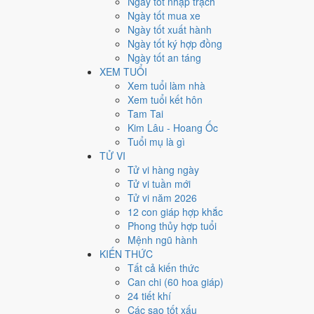
Ngày tốt nhập trạch
4
Ngày tốt mua xe
Ngày quý hiếm
Ngày tốt xuất hành
Ngày tốt ký hợp đồng
Lịch âm dương tháng 1/1974
Ngày tốt an táng
XEM TUỔI
Tháng
Năm
Xem tuổi làm nhà
XEM
Xem tuổi kết hôn
Lưới lịch dưới đây trải đủ
31 ngày
của tháng 1/1974. Mỗi
Tam Tai
mức Xấu trở xuống
.
Kim Lâu - Hoang Ốc
T2
T3
T4
Tuổi mụ là gì
1
9/12
Nhâm Dần
TỬ VI
31
8/12
Tân Sửu
2
10/12
Hoàng
Tử vi hàng ngày
★
9
17/
Tử vi tuần mới
7
15/12
Mậu Thân
Rằm
8
16/12
Kỷ Dậu
Hắc
Đức
Tử vi năm 2026
15
23/12
Bính Thìn
12 con giáp hợp khắc
14
22/12
Ất Mão
Hoàng
16
24/1
Hắc
Phong thủy hợp tuổi
21
29/12
Nhâm Tuất
22
30/12
Quý Hợi
Mệnh ngũ hành
23
1/1
G
Hoàng
Hoàng
KIẾN THỨC
Tất cả kiến thức
28
6/1
Kỷ Tỵ
Hoàng
29
7/1
Canh Ngọ
Hắc
30
8/1
T
Can chi (60 hoa giáp)
Rất tốt
Tốt
Bình thường
Xấu
Rất xấu
★ Thiên Đức · ✨ Th
24 tiết khí
Các sao tốt xấu