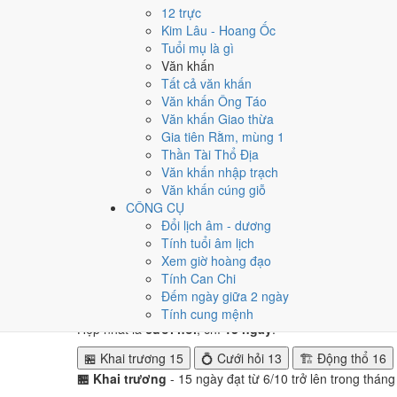
Tuần nào trong tháng 1/19
12 trực
Kim Lâu - Hoang Ốc
Ngày tốt tháng 1/1974 dồn về
tuần 3 (14/1 - 20/1)
với
3 
Tuổi mụ là gì
tuần 1.
Văn khấn
Tất cả văn khấn
Muốn xem sát hơn từng ngày trong một tuần, mở
lịch tuầ
Văn khấn Ông Táo
Văn khấn Giao thừa
Bảng thống kê ngày tốt xấu theo tuần
Gia tiên Rằm, mùng 1
Tuần
Ngày dương
Tốt
Xấu
Phân bố
Đánh giá
Thần Tài Thổ Địa
Tuần 1
1/1 - 6/1
2
3
⚠️ Nhiều ngày xấu 
Văn khấn nhập trạch
Tuần 2
7/1 - 13/1
1
2
⚠️ Cần thận trọng
Văn khấn cúng giỗ
Tuần 3
14/1 - 20/1
3
3
✅ Tốt nhất tháng
CÔNG CỤ
Tuần 4
21/1 - 27/1
3
3
➖ Cân bằng
Đổi lịch âm - dương
Tuần 5
28/1 - 31/1
1
1
➖ Cân bằng
Tính tuổi âm lịch
Xem giờ hoàng đạo
Ngày nào đẹp nhất tháng 1
Tính Can Chi
Đếm ngày giữa 2 ngày
Mỗi việc chấm theo bộ Trực và sao 28 Tú riêng nên ngà
Tính cung mệnh
Hẹp nhất là
cưới hỏi
, chỉ
13 ngày
.
🏪 Khai trương
15
💍 Cưới hỏi
13
🏗️ Động thổ
16
🏪 Khai trương
- 15 ngày đạt từ 6/10 trở lên trong thán