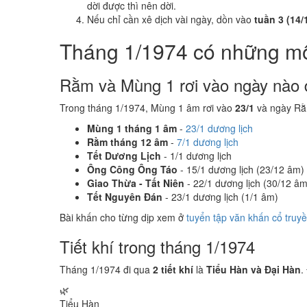
dời được thì nên dời.
Nếu chỉ cần xê dịch vài ngày, dồn vào
tuần 3 (14/1
Tháng 1/1974 có những m
Rằm và Mùng 1 rơi vào ngày nào 
Trong tháng 1/1974, Mùng 1 âm rơi vào
23/1
và ngày Rằ
Mùng 1 tháng 1 âm
-
23/1 dương lịch
Rằm tháng 12 âm
-
7/1 dương lịch
Tết Dương Lịch
- 1/1 dương lịch
Ông Công Ông Táo
- 15/1 dương lịch (23/12 âm)
Giao Thừa - Tất Niên
- 22/1 dương lịch (30/12 âm
Tết Nguyên Đán
- 23/1 dương lịch (1/1 âm)
Bài khấn cho từng dịp xem ở
tuyển tập văn khấn cổ truy
Tiết khí trong tháng 1/1974
Tháng 1/1974 đi qua
2 tiết khí
là
Tiểu Hàn và Đại Hàn
.
🌿
Tiểu Hàn