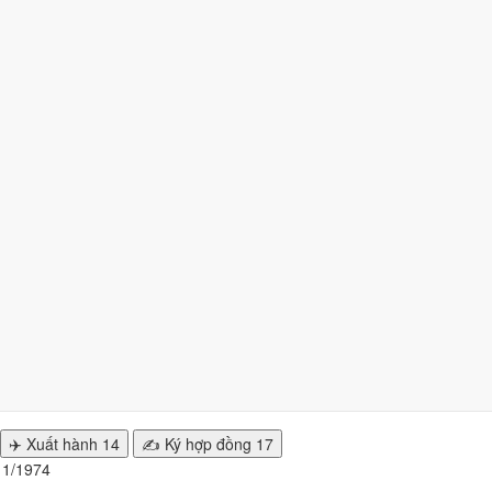
74 nhiều ngày tốt nhất?
ngày
từ mức Tốt trở lên. Kém nhất là
tuần 1 (1/1 - 6/1)
với
3 ngày xấu
n hiện tại
.
nhất
/1974 để cưới hỏi, khai trương?
y đẹp của từng việc không trùng nhau. Tháng 1/1974 rộng cửa nhất ch
✈️ Xuất hành
14
✍️ Ký hợp đồng
17
g 1/1974