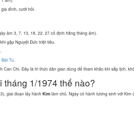
 1 âm).
 gia đình, cưới hỏi.
ày âm 3, 7, 13, 18, 22, 27 cố định hằng tháng âm).
khi gặp Nguyệt Đức triệt tiêu.
c
.
 Bát Tú
.
 Can Chi. Đây là tri thức dân gian dùng để tham khảo khi sắp lịch, kh
i tháng 1/1974 thế nào?
), giai đoạn lấy hành
Kim
làm chủ. Ngày có hành tương sinh với Kim