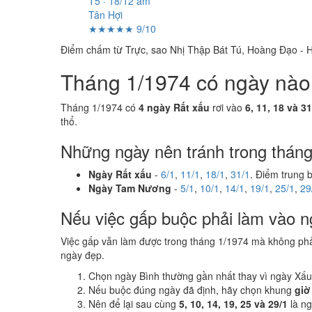
T5 · 18/12 âm
Tân Hợi
★★★★★ 9/10
Điểm chấm từ Trực, sao Nhị Thập Bát Tú, Hoàng Đạo - H
Tháng 1/1974 có ngày nào n
Tháng 1/1974 có
4 ngày Rất xấu
rơi vào
6, 11, 18 và 31
thổ.
Những ngày nên tránh trong thán
Ngày Rất xấu
-
6/1
,
11/1
,
18/1
,
31/1
. Điểm trung 
Ngày Tam Nương
-
5/1
,
10/1
,
14/1
,
19/1
,
25/1
,
29
Nếu việc gấp buộc phải làm vào n
Việc gấp vẫn làm được trong tháng 1/1974 mà không ph
ngày đẹp.
Chọn ngày Bình thường gần nhất thay vì ngày Xấu
Nếu buộc đúng ngày đã định, hãy chọn khung
giờ
Nên để lại sau cùng
5, 10, 14, 19, 25 và 29/1
là n