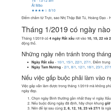
T6 · 13/12 âm
Ất Mão
★★★★☆ 8/10
Điểm chấm từ Trực, sao Nhị Thập Bát Tú, Hoàng Đạo - H
Tháng 1/2019 có ngày nào n
Tháng 1/2019 có
4 ngày Rất xấu
rơi vào
10, 15, 22 và 
động thổ.
Những ngày nên tránh trong thán
Ngày Rất xấu
-
10/1
,
15/1
,
22/1
,
27/1
. Điểm trung
Ngày Tam Nương
-
2/1
,
8/1
,
12/1
,
18/1
,
23/1
,
27/
Nếu việc gấp buộc phải làm vào n
Việc gấp vẫn làm được trong tháng 1/2019 mà không ph
ngày đẹp.
Chọn ngày Bình thường gần nhất thay vì ngày Xấu
Nếu buộc đúng ngày đã định, hãy chọn khung
giờ
Nên để lại sau cùng
2, 8, 12, 18, 23 và 27/1
là ng