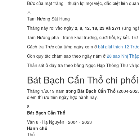
Đức của mặt trăng - thuận lợi mọi việc, đặc biệt liên quan
⚠️
Tam Nương Sát
Hung
Tháng này rơi vào ngày
2, 8, 12, 18, 23 và 27/1
(ứng ngà
Tam Nương phá - tránh khai trương, cưới hỏi, ký kết. Trừ 
Cách tra Trực của từng ngày xem ở
bài giải thích 12 Trự
Còn quy tắc chấm sao theo ngày nằm ở
28 sao Nhị Thập
Thần sát ở đây tra theo bảng Ngọc Hạp Thông Thư và lịch
Bát Bạch Cấn Thổ chi phối
Tháng 1/2019 nằm trong
Bát Bạch Cấn Thổ
(2004-2023)
điểm thì ưu tiên ngày hợp hành này.
8
Bát Bạch Cấn Thổ
Vận 8 · Hạ Nguyên · 2004 - 2023
Hành chủ
Thổ