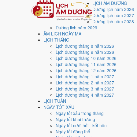
LỊCH ÂM DƯƠNG
Dương lịch năm 2026
Dương lịch năm 2027
Dương lịch năm 2028
Dương lịch năm 2029
Trang chủ
ÂM LỊCH NGÀY MAI
Lịch năm 2019
LỊCH THÁNG
Tháng 1/2019
Lịch dương tháng 8 năm 2026
Lịch âm dương tháng 
Lịch dương tháng 9 năm 2026
Lịch dương tháng 10 năm 2026
Lịch dương tháng 11 năm 2026
Tháng 1/2019 ứng với tháng 11 và 12 âm lịch năm Mậu 
Lịch dương tháng 12 năm 2026
Lịch dương tháng 1 năm 2027
Tháng 1/2019 có
31 ngày
, gồm 5 ngày thuộc tháng 11 
Lịch dương tháng 2 năm 2027
Thang 5 bậc dùng chung với trang chi tiết từng ngày cho
Lịch dương tháng 3 năm 2027
Lịch dương tháng 4 năm 2027
Xét theo từng việc,
động thổ
rộng cửa nhất với
17 ngày
LỊCH TUẦN
3
NGÀY TỐT XẤU
Ngày rất tốt
Ngày tốt xấu trong tháng
4
Ngày tốt khai trương
Ngày tốt
Ngày tốt cưới hỏi - kết hôn
13
Ngày tốt động thổ
Ngày xấu