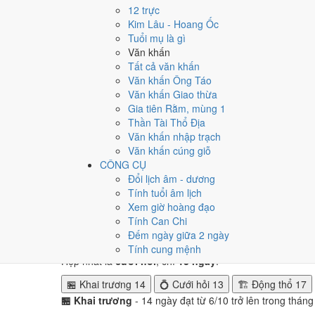
Tuần nào trong tháng 1/20
12 trực
Kim Lâu - Hoang Ốc
Ngày tốt tháng 1/2019 dồn về
tuần 3 (14/1 - 20/1)
với
3 
Tuổi mụ là gì
tuần 2.
Văn khấn
Tất cả văn khấn
Muốn xem sát hơn từng ngày trong một tuần, mở
lịch tuầ
Văn khấn Ông Táo
Văn khấn Giao thừa
Bảng thống kê ngày tốt xấu theo tuần
Gia tiên Rằm, mùng 1
Tuần
Ngày dương
Tốt
Xấu
Phân bố
Đánh giá
Thần Tài Thổ Địa
Tuần 1
1/1 - 6/1
1
1
➖ Cân bằng
Văn khấn nhập trạch
Tuần 2
7/1 - 13/1
1
4
⚠️ Nhiều ngày xấu 
Văn khấn cúng giỗ
Tuần 3
14/1 - 20/1
3
3
✅ Tốt nhất tháng
CÔNG CỤ
Tuần 4
21/1 - 27/1
1
3
⚠️ Cần thận trọng
Đổi lịch âm - dương
Tuần 5
28/1 - 31/1
1
2
⚠️ Cần thận trọng
Tính tuổi âm lịch
Xem giờ hoàng đạo
Ngày nào đẹp nhất tháng 1
Tính Can Chi
Đếm ngày giữa 2 ngày
Mỗi việc chấm theo bộ Trực và sao 28 Tú riêng nên ngà
Tính cung mệnh
Hẹp nhất là
cưới hỏi
, chỉ
13 ngày
.
🏪 Khai trương
14
💍 Cưới hỏi
13
🏗️ Động thổ
17
🏪 Khai trương
- 14 ngày đạt từ 6/10 trở lên trong thán