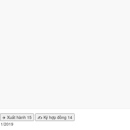
19 nhiều ngày tốt nhất?
ngày
từ mức Tốt trở lên. Kém nhất là
tuần 2 (7/1 - 13/1)
với
4 ngày xấ
n hiện tại
.
nhất
/2019 để cưới hỏi, khai trương?
y đẹp của từng việc không trùng nhau. Tháng 1/2019 rộng cửa nhất ch
✈️ Xuất hành
15
✍️ Ký hợp đồng
14
g 1/2019