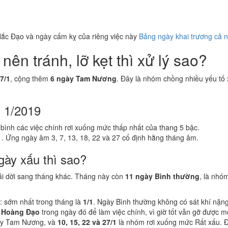
ắc Đạo và ngày cấm kỵ của riêng việc này
Bảng ngày khai trương cả 
ên tránh, lỡ kẹt thì xử lý sao?
27/1
, cộng thêm
6 ngày Tam Nương
. Đây là nhóm chồng nhiều yếu tố x
g 1/2019
 bình các việc chính rơi xuống mức thấp nhất của thang 5 bậc.
1
. Ứng ngày âm 3, 7, 13, 18, 22 và 27 cố định hằng tháng âm.
gày xấu thì sao?
ải dời sang tháng khác. Tháng này còn
11 ngày Bình thường
, là nhó
: sớm nhất trong tháng là
1/1
. Ngày Bình thường không có sát khí nặn
 Hoàng Đạo
trong ngày đó để làm việc chính, vì giờ tốt vẫn gỡ được 
ày Tam Nương, và
10, 15, 22 và 27/1
là nhóm rơi xuống mức Rất xấu. Đâ