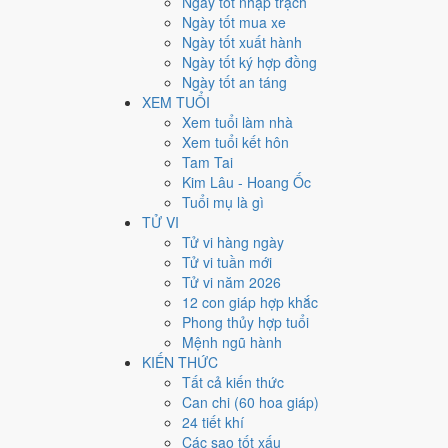
Ngày tốt nhập trạch
3
Ngày tốt mua xe
Ngày quý hiếm
Ngày tốt xuất hành
Ngày tốt ký hợp đồng
Lịch âm dương tháng 1/2019
Ngày tốt an táng
XEM TUỔI
Tháng
Năm
Xem tuổi làm nhà
XEM
Xem tuổi kết hôn
Lưới lịch dưới đây trải đủ
31 ngày
của tháng 1/2019. Mỗi
Tam Tai
mức Xấu trở xuống
.
Kim Lâu - Hoang Ốc
T2
T3
T4
Tuổi mụ là gì
TỬ VI
31
25/11
Đinh Dậu
1
26/11
Mậu Tuất
Hắc
2
27/11
Kỷ 
Tử vi hàng ngày
7
2/12
Giáp Thìn
Tử vi tuần mới
8
3/12
Ất Tỵ
Hoàng
9
4/12
Bính
Hắc
Tử vi năm 2026
14
9/12
Tân Hợi
12 con giáp hợp khắc
15
10/12
Nhâm Tý
Hắc
16
11/12
Qu
Hoàng
Phong thủy hợp tuổi
21
16/12
Mậu Ngọ
★
23
18/12
Mệnh ngũ hành
22
17/12
Kỷ Mùi
Hắc
Hắc
Đức
KIẾN THỨC
29
24/12
Bính Dần
Tất cả kiến thức
28
23/12
Ất Sửu
Hắc
30
25/12
Đi
Hoàng
Can chi (60 hoa giáp)
Rất tốt
Tốt
Bình thường
Xấu
Rất xấu
★ Thiên Đức · ✨ Th
24 tiết khí
Các sao tốt xấu