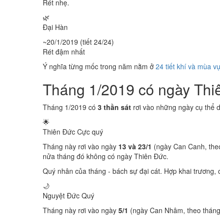
Rét nhẹ.
🌿
Đại Hàn
~20/1/2019 (tiết 24/24)
Rét đậm nhất
Ý nghĩa từng mốc trong năm nằm ở
24 tiết khí và mùa v
Tháng 1/2019 có ngày Th
Tháng 1/2019 có
3 thần sát
rơi vào những ngày cụ thể 
🌟
Thiên Đức
Cực quý
Tháng này rơi vào ngày
13 và 23/1
(ngày Can Canh, theo
nửa tháng đó không có ngày Thiên Đức.
Quý nhân của tháng - bách sự đại cát. Hợp khai trương, c
🌙
Nguyệt Đức
Quý
Tháng này rơi vào ngày
5/1
(ngày Can Nhâm, theo tháng