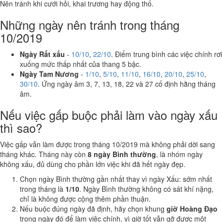
Nên tránh khi cưới hỏi, khai trương hay động thổ.
Những ngày nên tránh trong tháng
10/2019
Ngày Rất xấu
-
10/10
,
22/10
. Điểm trung bình các việc chính rơi
xuống mức thấp nhất của thang 5 bậc.
Ngày Tam Nương
-
1/10
,
5/10
,
11/10
,
16/10
,
20/10
,
25/10
,
30/10
. Ứng ngày âm 3, 7, 13, 18, 22 và 27 cố định hằng tháng
âm.
Nếu việc gấp buộc phải làm vào ngày xấu
thì sao?
Việc gấp vẫn làm được trong tháng 10/2019 mà không phải dời sang
tháng khác. Tháng này còn
8 ngày Bình thường
, là nhóm ngày
không xấu, đủ dùng cho phần lớn việc khi đã hết ngày đẹp.
Chọn ngày Bình thường gần nhất thay vì ngày Xấu: sớm nhất
trong tháng là
1/10
. Ngày Bình thường không có sát khí nặng,
chỉ là không được cộng thêm phần thuận.
Nếu buộc đúng ngày đã định, hãy chọn khung
giờ Hoàng Đạo
trong ngày đó để làm việc chính, vì giờ tốt vẫn gỡ được một