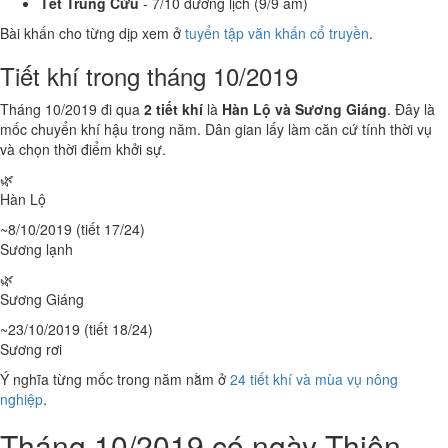
Tết Trùng Cửu
- 7/10 dương lịch (9/9 âm)
Bài khấn cho từng dịp xem ở
tuyển tập văn khấn cổ truyền
.
Tiết khí trong tháng 10/2019
Tháng 10/2019 đi qua
2 tiết khí
là
Hàn Lộ và Sương Giáng
. Đây là
mốc chuyển khí hậu trong năm. Dân gian lấy làm căn cứ tính thời vụ
và chọn thời điểm khởi sự.
🌿
Hàn Lộ
~8/10/2019 (tiết 17/24)
Sương lạnh
🌿
Sương Giáng
~23/10/2019 (tiết 18/24)
Sương rơi
Ý nghĩa từng mốc trong năm nằm ở
24 tiết khí và mùa vụ nông
nghiệp
.
Tháng 10/2019 có ngày Thiên