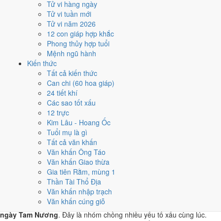
Tử vi hàng ngày
T7 · 28/9 âm
Tử vi tuần mới
Bính Thân
Tử vi năm 2026
★★★★★ 9/10
12 con giáp hợp khắc
4
Phong thủy hợp tuổi
31/10
Mệnh ngũ hành
T5 · 4/10 âm
Kiến thức
Tân Sửu
Tất cả kiến thức
★★★★★ 9/10
Can chi (60 hoa giáp)
5
24 tiết khí
29/10
Các sao tốt xấu
T3 · 2/10 âm
12 trực
Kỷ Hợi
Kim Lâu - Hoang Ốc
★★★★☆ 8/10
Tuổi mụ là gì
Điểm chấm từ Trực, sao Nhị Thập Bát Tú, Hoàng Đạo - Hắc Đạo và
Tất cả văn khấn
ngày cấm kỵ của riêng việc này
Bảng ngày khai trương cả năm
Văn khấn Ông Táo
Văn khấn Giao thừa
Tháng 10/2019 có ngày nào nên
Gia tiên Rằm, mùng 1
tránh, lỡ kẹt thì xử lý sao?
Thần Tài Thổ Địa
Văn khấn nhập trạch
Văn khấn cúng giỗ
Tháng 10/2019 có
2 ngày Rất xấu
rơi vào
10 và 22/10
, cộng thêm
7
ngày Tam Nương
. Đây là nhóm chồng nhiều yếu tố xấu cùng lúc.