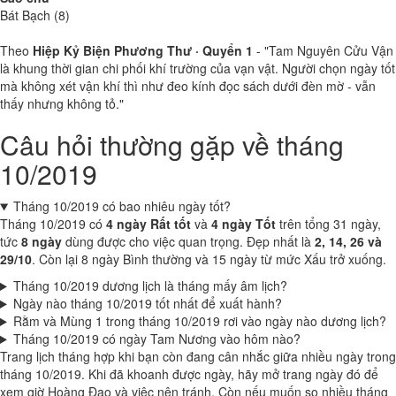
Bát Bạch (8)
Theo
Hiệp Kỷ Biện Phương Thư · Quyển 1
- "Tam Nguyên Cửu Vận
là khung thời gian chi phối khí trường của vạn vật. Người chọn ngày tốt
mà không xét vận khí thì như đeo kính đọc sách dưới đèn mờ - vẫn
thấy nhưng không tỏ."
Câu hỏi thường gặp về tháng
10/2019
Tháng 10/2019 có bao nhiêu ngày tốt?
Tháng 10/2019 có
4 ngày Rất tốt
và
4 ngày Tốt
trên tổng 31 ngày,
tức
8 ngày
dùng được cho việc quan trọng. Đẹp nhất là
2, 14, 26 và
29/10
. Còn lại 8 ngày Bình thường và 15 ngày từ mức Xấu trở xuống.
Tháng 10/2019 dương lịch là tháng mấy âm lịch?
Ngày nào tháng 10/2019 tốt nhất để xuất hành?
Rằm và Mùng 1 trong tháng 10/2019 rơi vào ngày nào dương lịch?
Tháng 10/2019 có ngày Tam Nương vào hôm nào?
Trang lịch tháng hợp khi bạn còn đang cân nhắc giữa nhiều ngày trong
tháng 10/2019. Khi đã khoanh được ngày, hãy mở trang ngày đó để
xem giờ Hoàng Đạo và việc nên tránh. Còn nếu muốn so nhiều tháng