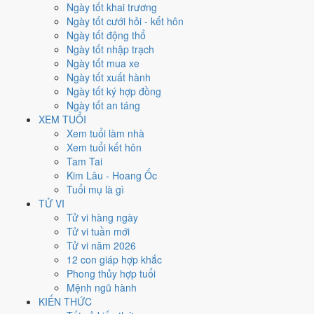
Ngày tốt khai trương
nhất rơi vào
2, 14, 26 và 29/10
.
Ngày tốt cưới hỏi - kết hôn
Xét theo từng việc,
xuất hành
rộng cửa nhất với
14 ngày
đạt từ 6/10.
Ngày tốt động thổ
Động thổ
hẹp nhất, chỉ
12 ngày
. Việc nào kén ngày thì nên chốt lịch
Ngày tốt nhập trạch
sớm.
Ngày tốt mua xe
Ngày tốt xuất hành
4
Ngày tốt ký hợp đồng
Ngày rất tốt
Ngày tốt an táng
4
XEM TUỔI
Ngày tốt
Xem tuổi làm nhà
15
Xem tuổi kết hôn
Ngày xấu
Tam Tai
3
Kim Lâu - Hoang Ốc
Ngày quý hiếm
Tuổi mụ là gì
Lịch âm dương tháng 10/2019
TỬ VI
Tử vi hàng ngày
chi tiết từng ngày
Tử vi tuần mới
Tử vi năm 2026
12 con giáp hợp khắc
Tháng
Năm
XEM
Phong thủy hợp tuổi
Lưới lịch dưới đây trải đủ
31 ngày
của tháng 10/2019. Mỗi ô ghi ngày
Mệnh ngũ hành
dương, ngày âm và can chi ngày, tô màu theo 5 mức. Tháng này có
8
KIẾN THỨC
ngày từ mức Tốt trở lên
và
15 ngày từ mức Xấu trở xuống
.