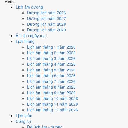
Menu
Lịch âm dương
Tuần nào trong tháng 10/2019
Dương lịch năm 2026
nhiều ngày tốt nhất?
Dương lịch năm 2027
Dương lịch năm 2028
Dương lịch năm 2029
Ngày tốt tháng 10/2019 dồn về
tuần 3 (14/10 - 20/10)
với
2 ngày
từ
Âm lịch ngày mai
mức Tốt trở lên. Kém nhất là
tuần 4 (21/10 - 27/10)
với
4 ngày xấu
.
Lịch tháng
Lịch còn xê dịch được thì đặt việc lớn vào tuần 3, né tuần 4.
Lịch âm tháng 1 năm 2026
Muốn xem sát hơn từng ngày trong một tuần, mở
lịch tuần hiện tại
.
Lịch âm tháng 2 năm 2026
Lịch âm tháng 3 năm 2026
Bảng thống kê ngày tốt xấu theo tuần
Lịch âm tháng 4 năm 2026
Lịch âm tháng 5 năm 2026
Tuần
Ngày dương
Tốt
Xấu
Phân bố
Đánh giá
Lịch âm tháng 6 năm 2026
Tuần 1
1/10 - 6/10
1
2
⚠️ Cần thận trọng
Lịch âm tháng 7 năm 2026
Tuần 2
7/10 - 13/10
1
3
⚠️ Cần thận trọng
Lịch âm tháng 8 năm 2026
Tuần 3
14/10 - 20/10
2
4
✅ Tốt nhất tháng
Lịch âm tháng 9 năm 2026
Tuần 4
21/10 - 27/10
2
4
⚠️ Nhiều ngày xấu nhất
Lịch âm tháng 10 năm 2026
Tuần 5
28/10 - 31/10
2
2
➖ Cân bằng
Lịch âm tháng 11 năm 2026
Ngày nào đẹp nhất tháng
Lịch âm tháng 12 năm 2026
Lịch tuần
10/2019 để cưới hỏi, khai
Công cụ
Đổi lịch âm - dương