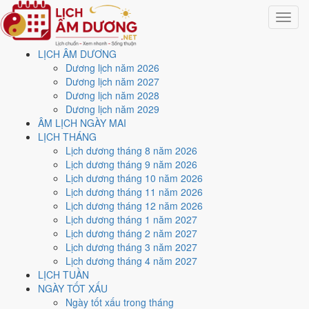
Toggle
navigat
LỊCH ÂM DƯƠNG
Trang chủ
Dương lịch năm 2026
Lịch năm 2019
Dương lịch năm 2027
Tháng 10/2019
Dương lịch năm 2028
Dương lịch năm 2029
Lịch âm dương tháng 10
ÂM LỊCH NGÀY MAI
LỊCH THÁNG
năm 2019 - Tháng Giáp
Lịch dương tháng 8 năm 2026
Lịch dương tháng 9 năm 2026
Tuất
Lịch dương tháng 10 năm 2026
Lịch dương tháng 11 năm 2026
Lịch dương tháng 12 năm 2026
Tháng 10/2019 ứng với tháng 9 và 10 âm lịch năm Kỷ Hợi. Tháng này
Lịch dương tháng 1 năm 2027
có
8 ngày từ mức Tốt trở lên
và
15 ngày nên tránh
, đẹp nhất là
2,
Lịch dương tháng 2 năm 2027
14 và 26/10
. Rằm rơi vào
13/10
.
Lịch dương tháng 3 năm 2027
Tháng 10/2019 có
31 ngày
, gồm 27 ngày thuộc tháng 9 âm và 4 ngày
Lịch dương tháng 4 năm 2027
thuộc tháng 10 âm. Tháng âm đầu tiên là
Giáp Tuất
, năm Kỷ Hợi.
LỊCH TUẦN
NGÀY TỐT XẤU
Thang 5 bậc dùng chung với trang chi tiết từng ngày cho ra
4 ngày
Ngày tốt xấu trong tháng
Rất tốt
và
4 ngày Tốt
. Đối lại là
15 ngày Xấu trở xuống
. Nhóm đẹp