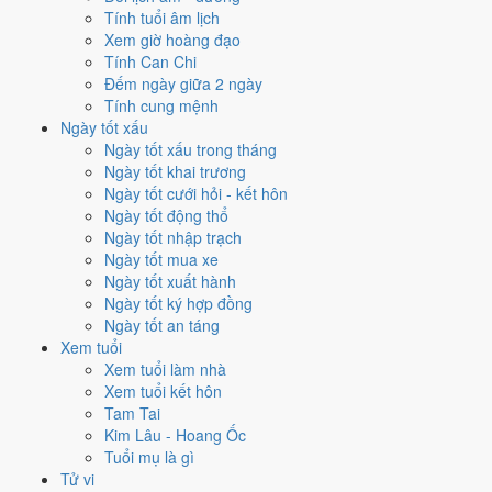
trương?
Tính tuổi âm lịch
Xem giờ hoàng đạo
Mỗi việc chấm theo bộ Trực và sao 28 Tú riêng nên ngày đẹp của
Tính Can Chi
từng việc không trùng nhau. Tháng 10/2019 rộng cửa nhất cho
xuất
Đếm ngày giữa 2 ngày
hành
với
14 ngày
đạt từ 6/10, cao nhất là
2/10
. Hẹp nhất là
động
Tính cung mệnh
thổ
, chỉ
12 ngày
.
Ngày tốt xấu
Ngày tốt xấu trong tháng
🏪 Khai trương
12
💍 Cưới hỏi
12
🏗️ Động thổ
12
Ngày tốt khai trương
✈️ Xuất hành
14
✍️ Ký hợp đồng
13
Ngày tốt cưới hỏi - kết hôn
🏪 Khai trương
- 12 ngày đạt từ 6/10 trở lên trong tháng 10/2019
Ngày tốt động thổ
Ngày tốt nhập trạch
1
Ngày tốt mua xe
2/10
Ngày tốt xuất hành
T4 · 4/9 âm
Ngày tốt ký hợp đồng
Nhâm Thân
Ngày tốt an táng
★★★★★ 10/10
Xem tuổi
2
Xem tuổi làm nhà
14/10
Xem tuổi kết hôn
T2 · 16/9 âm
Tam Tai
Giáp Thân
Kim Lâu - Hoang Ốc
★★★★★ 10/10
Tuổi mụ là gì
3
Tử vi
26/10