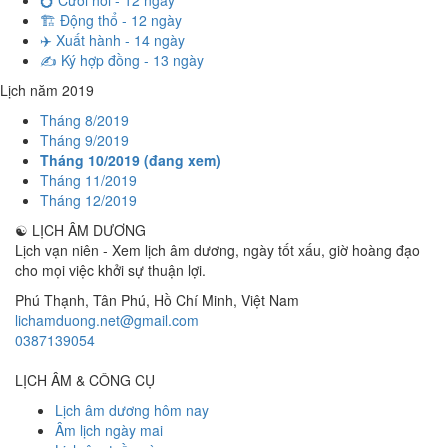
💍 Cưới hỏi - 12 ngày
🏗️ Động thổ - 12 ngày
✈️ Xuất hành - 14 ngày
✍️ Ký hợp đồng - 13 ngày
Lịch năm 2019
Tháng 8/2019
Tháng 9/2019
Tháng 10/2019 (đang xem)
Tháng 11/2019
Tháng 12/2019
☯
LỊCH ÂM DƯƠNG
Lịch vạn niên - Xem lịch âm dương, ngày tốt xấu, giờ hoàng đạo
cho mọi việc khởi sự thuận lợi.
Phú Thạnh, Tân Phú
,
Hồ Chí Minh
,
Việt Nam
lichamduong.net@gmail.com
0387139054
LỊCH ÂM & CÔNG CỤ
Lịch âm dương hôm nay
Âm lịch ngày mai