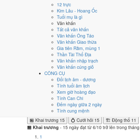
12 trực
Ngày tốt tháng 11/1967 dồn về
tuần 1 (1/11 - 5/11)
với
2
Kim Lâu - Hoang Ốc
né tuần 2.
Tuổi mụ là gì
Văn khấn
Muốn xem sát hơn từng ngày trong một tuần, mở
lịch tuầ
Tất cả văn khấn
Văn khấn Ông Táo
Bảng thống kê ngày tốt xấu theo tuần
Văn khấn Giao thừa
Tuần
Ngày dương
Tốt
Xấu
Phân bố
Đánh giá
Gia tiên Rằm, mùng 1
Tuần 1
1/11 - 5/11
2
1
✅ Tốt nhất tháng
Thần Tài Thổ Địa
Tuần 2
6/11 - 12/11
2
4
⚠️ Nhiều ngày xấu 
Văn khấn nhập trạch
Tuần 3
13/11 - 19/11
2
3
⚠️ Cần thận trọng
Văn khấn cúng giỗ
Tuần 4
20/11 - 26/11
1
4
⚠️ Cần thận trọng
CÔNG CỤ
Tuần 5
27/11 - 30/11
1
2
⚠️ Cần thận trọng
Đổi lịch âm - dương
Tính tuổi âm lịch
Ngày nào đẹp nhất tháng 1
Xem giờ hoàng đạo
Tính Can Chi
Mỗi việc chấm theo bộ Trực và sao 28 Tú riêng nên ngà
Đếm ngày giữa 2 ngày
15/11
. Hẹp nhất là
động thổ
, chỉ
11 ngày
.
Tính cung mệnh
🏪 Khai trương
15
💍 Cưới hỏi
15
🏗️ Động thổ
11
🏪 Khai trương
- 15 ngày đạt từ 6/10 trở lên trong thán
1