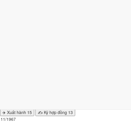
 ngày
từ mức Tốt trở lên. Kém nhất là
tuần 2 (6/11 - 12/11)
với
4 ngày
n hiện tại
.
nhất
1/1967 để cưới hỏi, khai trương?
y đẹp của từng việc không trùng nhau. Tháng 11/1967 rộng cửa nhất 
✈️ Xuất hành
15
✍️ Ký hợp đồng
13
g 11/1967