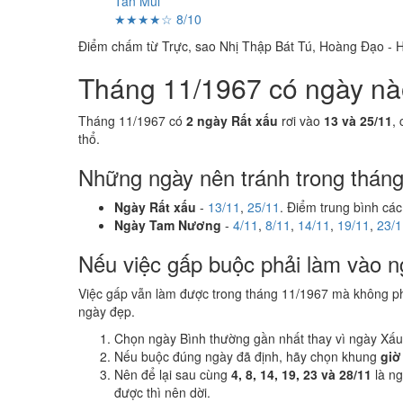
Tân Mùi
★★★★☆ 8/10
Điểm chấm từ Trực, sao Nhị Thập Bát Tú, Hoàng Đạo - H
Tháng 11/1967 có ngày nào 
Tháng 11/1967 có
2 ngày Rất xấu
rơi vào
13 và 25/11
,
thổ.
Những ngày nên tránh trong thán
Ngày Rất xấu
-
13/11
,
25/11
. Điểm trung bình các
Ngày Tam Nương
-
4/11
,
8/11
,
14/11
,
19/11
,
23/1
Nếu việc gấp buộc phải làm vào n
Việc gấp vẫn làm được trong tháng 11/1967 mà không p
ngày đẹp.
Chọn ngày Bình thường gần nhất thay vì ngày Xấu
Nếu buộc đúng ngày đã định, hãy chọn khung
giờ
Nên để lại sau cùng
4, 8, 14, 19, 23 và 28/11
là n
được thì nên dời.