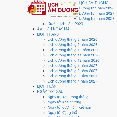
LỊCH ÂM DƯƠNG
Dương lịch năm 2026
Dương lịch năm 2027
Dương lịch năm 2028
Dương lịch năm 2029
Trang chủ
ÂM LỊCH NGÀY MAI
Lịch năm 1967
LỊCH THÁNG
Tháng 11/1967
Lịch dương tháng 8 năm 2026
Lịch âm dương tháng 
Lịch dương tháng 9 năm 2026
Lịch dương tháng 10 năm 2026
Lịch dương tháng 11 năm 2026
Tháng 11/1967 ứng với tháng 9 và 10 âm lịch năm Đinh
Lịch dương tháng 12 năm 2026
Lịch dương tháng 1 năm 2027
Tháng 11/1967 có
30 ngày
, gồm 1 ngày thuộc tháng 9 
Lịch dương tháng 2 năm 2027
Thang 5 bậc dùng chung với trang chi tiết từng ngày cho
Lịch dương tháng 3 năm 2027
Lịch dương tháng 4 năm 2027
Xét theo từng việc,
khai trương
rộng cửa nhất với
15 n
LỊCH TUẦN
4
NGÀY TỐT XẤU
Ngày rất tốt
Ngày tốt xấu trong tháng
4
Ngày tốt khai trương
Ngày tốt
Ngày tốt cưới hỏi - kết hôn
14
Ngày tốt động thổ
Ngày xấu