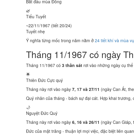
Bắt đầu mùa Đông
🌿
Tiểu Tuyết
~22/11/1967 (tiết 20/24)
Tuyết nhẹ
Ý nghĩa từng mốc trong năm nằm ở
24 tiết khí và mùa v
Tháng 11/1967 có ngày T
Tháng 11/1967 có
3 thần sát
rơi vào những ngày cụ thể
🌟
Thiên Đức
Cực quý
Tháng này rơi vào ngày
7, 17 và 27/11
(ngày Can Ất, the
Quý nhân của tháng - bách sự đại cát. Hợp khai trương, c
🌙
Nguyệt Đức
Quý
Tháng này rơi vào ngày
6, 16 và 26/11
(ngày Can Giáp, 
Đức của mặt trăng - thuận lợi mọi việc, đặc biệt liên quan