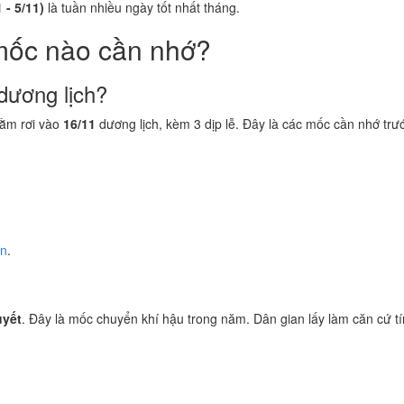
 - 5/11)
là tuần nhiều ngày tốt nhất tháng.
mốc nào cần nhớ?
dương lịch?
ằm rơi vào
16/11
dương lịch, kèm 3 dịp lễ. Đây là các mốc cần nhớ trư
ền
.
uyết
. Đây là mốc chuyển khí hậu trong năm. Dân gian lấy làm căn cứ tín