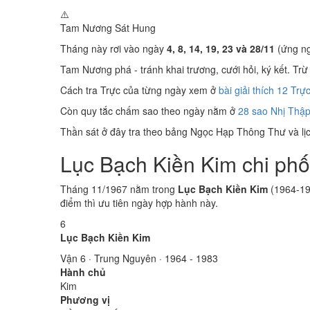
⚠️
Tam Nương Sát
Hung
Tháng này rơi vào ngày
4, 8, 14, 19, 23 và 28/11
(ứng ng
Tam Nương phá - tránh khai trương, cưới hỏi, ký kết. Trừ 
Cách tra Trực của từng ngày xem ở
bài giải thích 12 Trự
Còn quy tắc chấm sao theo ngày nằm ở
28 sao Nhị Thập
Thần sát ở đây tra theo bảng Ngọc Hạp Thông Thư và lịch
Lục Bạch Kiền Kim chi phố
Tháng 11/1967 nằm trong
Lục Bạch Kiền Kim
(1964-19
điểm thì ưu tiên ngày hợp hành này.
6
Lục Bạch Kiền Kim
Vận 6 · Trung Nguyên · 1964 - 1983
Hành chủ
Kim
Phương vị