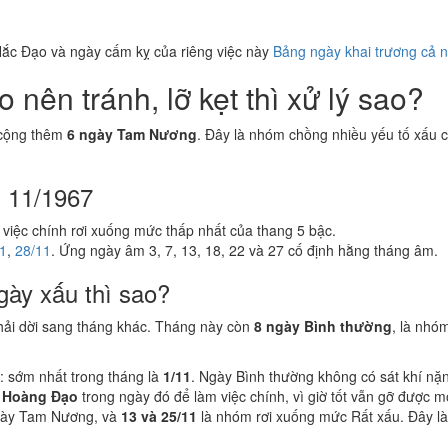
ắc Đạo và ngày cấm kỵ của riêng việc này
Bảng ngày khai trương cả 
nên tránh, lỡ kẹt thì xử lý sao?
 cộng thêm
6 ngày Tam Nương
. Đây là nhóm chồng nhiều yếu tố xấu c
g 11/1967
 việc chính rơi xuống mức thấp nhất của thang 5 bậc.
1
,
28/11
. Ứng ngày âm 3, 7, 13, 18, 22 và 27 cố định hằng tháng âm.
gày xấu thì sao?
hải dời sang tháng khác. Tháng này còn
8 ngày Bình thường
, là nhó
: sớm nhất trong tháng là
1/11
. Ngày Bình thường không có sát khí nặ
 Hoàng Đạo
trong ngày đó để làm việc chính, vì giờ tốt vẫn gỡ được 
gày Tam Nương, và
13 và 25/11
là nhóm rơi xuống mức Rất xấu. Đây là 