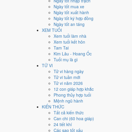
Ngày tốt nhập trạch
6
Ngày tốt mua xe
Ngày quý hiếm
Ngày tốt xuất hành
Ngày tốt ký hợp đồng
Lịch âm dương tháng 11/196
Ngày tốt an táng
XEM TUỔI
Tháng
Năm
Xem tuổi làm nhà
XEM
Xem tuổi kết hôn
Lưới lịch dưới đây trải đủ
30 ngày
của tháng 11/1967. Mỗ
Tam Tai
mức Xấu trở xuống
.
Kim Lâu - Hoang Ốc
T2
T3
T4
Tuổi mụ là gì
30
27/9
Đinh Mão
31
28/9
Mậu Thìn
1
29/
TỬ VI
6
5/10
Giáp Tuất
Nguyệt
★
7
6/10
Ất Hợi
Thiên
Tử vi hàng ngày
8
7/1
Đức
Đức
Tử vi tuần mới
14
13/10
Nhâm Ngọ
15
1
Tử vi năm 2026
13
12/10
Tân Tỵ
Hắc
Hoàng
Hoà
12 con giáp hợp khắc
22
2
Phong thủy hợp tuổi
20
19/10
Mậu Tý
Hắc
21
20/10
Kỷ Sửu
Hoàng
Hắc
Mệnh ngũ hành
★
27
26/10
Ất Mùi
Thiên
29
2
KIẾN THỨC
28
27/10
Bính Thân
Hắc
Đức
Hắc
Tất cả kiến thức
Rất tốt
Tốt
Bình thường
Xấu
Rất xấu
★ Thiên Đức · ✨ Th
Can chi (60 hoa giáp)
24 tiết khí
Tuần nào trong tháng 11/1
Các sao tốt xấu