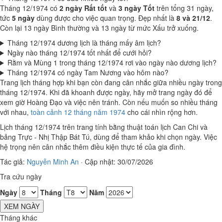
Tháng 12/1974 có
2 ngày Rất tốt
và
3 ngày Tốt
trên tổng 31 ngày,
tức
5 ngày
dùng được cho việc quan trọng. Đẹp nhất là
8 và 21/12
.
Còn lại 13 ngày Bình thường và 13 ngày từ mức Xấu trở xuống.
Tháng 12/1974 dương lịch là tháng mấy âm lịch?
Ngày nào tháng 12/1974 tốt nhất để cưới hỏi?
Rằm và Mùng 1 trong tháng 12/1974 rơi vào ngày nào dương lịch?
Tháng 12/1974 có ngày Tam Nương vào hôm nào?
Trang lịch tháng hợp khi bạn còn đang cân nhắc giữa nhiều ngày trong
tháng 12/1974. Khi đã khoanh được ngày, hãy mở trang ngày đó để
xem giờ Hoàng Đạo và việc nên tránh. Còn nếu muốn so nhiều tháng
với nhau,
toàn cảnh 12 tháng năm 1974
cho cái nhìn rộng hơn.
Lịch tháng 12/1974 trên trang tính bằng thuật toán lịch Can Chi và
bảng Trực - Nhị Thập Bát Tú, dùng để tham khảo khi chọn ngày. Việc
hệ trọng nên cân nhắc thêm điều kiện thực tế của gia đình.
Tác giả:
Nguyễn Minh An
·
Cập nhật: 30/07/2026
Tra cứu ngày
Ngày
Tháng
Năm
XEM NGÀY
Tháng khác