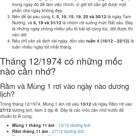
trong ngày đó để làm việc chính, vì giờ tốt vẫn gỡ được một
phần cho ngày không đẹp.
Nên để lại sau cùng
1, 5, 10, 15, 19, 25 và 30/12
là ngày Tam
Nương, và
6, 19 và 31/12
là nhóm rơi xuống mức Rất xấu. Đây
là những ngày chồng nhiều yếu tố bất lợi cùng lúc, dời được thì
nên dời.
Nếu chỉ cần xê dịch vài ngày, dồn vào
tuần 4 (16/12 - 22/12)
là
tuần nhiều ngày tốt nhất tháng.
Tháng 12/1974 có những mốc
nào cần nhớ?
Rằm và Mùng 1 rơi vào ngày nào dương
lịch?
Trong tháng 12/1974, Mùng 1 âm rơi vào
13/12
và ngày Rằm rơi vào
27/12
dương lịch, kèm 2 dịp lễ. Đây là các mốc cần nhớ trước để
chuẩn bị lễ cúng.
Mùng 1 tháng 11 âm
-
13/12 dương lịch
Rằm tháng 11 âm
-
27/12 dương lịch