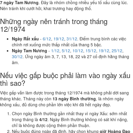
7 ngày Tam Nương
. Đây là nhóm chồng nhiều yếu tố xấu cùng lúc.
Nên tránh khi cưới hỏi, khai trương hay động thổ.
Những ngày nên tránh trong tháng
12/1974
Ngày Rất xấu
-
6/12
,
19/12
,
31/12
. Điểm trung bình các việc
chính rơi xuống mức thấp nhất của thang 5 bậc.
Ngày Tam Nương
-
1/12
,
5/12
,
10/12
,
15/12
,
19/12
,
25/12
,
30/12
. Ứng ngày âm 3, 7, 13, 18, 22 và 27 cố định hằng tháng
âm.
Nếu việc gấp buộc phải làm vào ngày xấu
thì sao?
Việc gấp vẫn làm được trong tháng 12/1974 mà không phải dời sang
tháng khác. Tháng này còn
13 ngày Bình thường
, là nhóm ngày
không xấu, đủ dùng cho phần lớn việc khi đã hết ngày đẹp.
Chọn ngày Bình thường gần nhất thay vì ngày Xấu: sớm nhất
trong tháng là
4/12
. Ngày Bình thường không có sát khí nặng,
chỉ là không được cộng thêm phần thuận.
Nếu buộc đúng ngày đã định, hãy chọn khung
giờ Hoàng Đạo