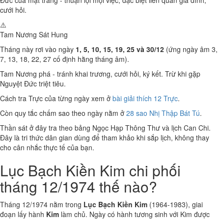
Đức của mặt trăng - thuận lợi mọi việc, đặc biệt liên quan gia đình,
cưới hỏi.
⚠️
Tam Nương Sát
Hung
Tháng này rơi vào ngày
1, 5, 10, 15, 19, 25 và 30/12
(ứng ngày âm 3,
7, 13, 18, 22, 27 cố định hằng tháng âm).
Tam Nương phá - tránh khai trương, cưới hỏi, ký kết. Trừ khi gặp
Nguyệt Đức triệt tiêu.
Cách tra Trực của từng ngày xem ở
bài giải thích 12 Trực
.
Còn quy tắc chấm sao theo ngày nằm ở
28 sao Nhị Thập Bát Tú
.
Thần sát ở đây tra theo bảng Ngọc Hạp Thông Thư và lịch Can Chi.
Đây là tri thức dân gian dùng để tham khảo khi sắp lịch, không thay
cho cân nhắc thực tế của bạn.
Lục Bạch Kiền Kim chi phối
tháng 12/1974 thế nào?
Tháng 12/1974 nằm trong
Lục Bạch Kiền Kim
(1964-1983), giai
đoạn lấy hành
Kim
làm chủ. Ngày có hành tương sinh với Kim được