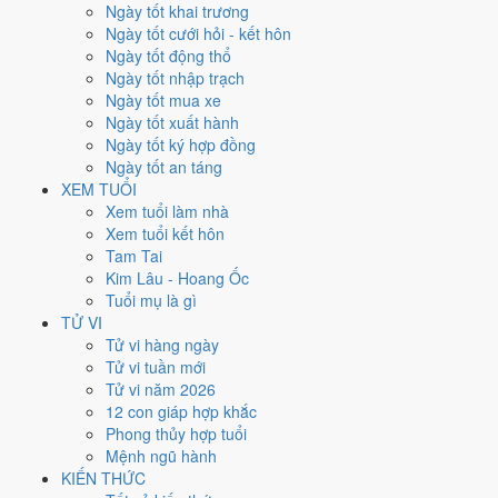
Xét theo từng việc,
cưới hỏi
rộng cửa nhất với
15 ngày
đạt từ 6/10.
Ngày tốt khai trương
Khai trương
hẹp nhất, chỉ
13 ngày
. Việc nào kén ngày thì nên chốt
Ngày tốt cưới hỏi - kết hôn
lịch sớm.
Ngày tốt động thổ
Ngày tốt nhập trạch
2
Ngày tốt mua xe
Ngày rất tốt
Ngày tốt xuất hành
3
Ngày tốt ký hợp đồng
Ngày tốt
Ngày tốt an táng
13
XEM TUỔI
Ngày xấu
Xem tuổi làm nhà
4
Xem tuổi kết hôn
Ngày quý hiếm
Tam Tai
Kim Lâu - Hoang Ốc
Lịch âm dương tháng 12/1974
Tuổi mụ là gì
chi tiết từng ngày
TỬ VI
Tử vi hàng ngày
Tử vi tuần mới
Tháng
Năm
XEM
Tử vi năm 2026
Lưới lịch dưới đây trải đủ
31 ngày
của tháng 12/1974. Mỗi ô ghi ngày
12 con giáp hợp khắc
dương, ngày âm và can chi ngày, tô màu theo 5 mức. Tháng này có
5
Phong thủy hợp tuổi
ngày từ mức Tốt trở lên
và
13 ngày từ mức Xấu trở xuống
.
Mệnh ngũ hành
T2
T3
T4
T5
T6
T7
CN
KIẾN THỨC