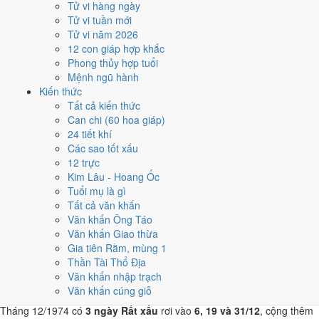
Tử vi hàng ngày
2/12
Tử vi tuần mới
T2 · 19/10 âm
Tử vi năm 2026
Đinh Sửu
12 con giáp hợp khắc
★★★★☆ 8/10
Phong thủy hợp tuổi
4
Mệnh ngũ hành
16/12
Kiến thức
T2 · 4/11 âm
Tất cả kiến thức
Tân Mão
Can chi (60 hoa giáp)
★★★★☆ 8/10
24 tiết khí
5
Các sao tốt xấu
25/12
12 trực
T4 · 13/11 âm
Kim Lâu - Hoang Ốc
Canh Tý
Tuổi mụ là gì
★★★★☆ 8/10
Tất cả văn khấn
Điểm chấm từ Trực, sao Nhị Thập Bát Tú, Hoàng Đạo - Hắc Đạo và
Văn khấn Ông Táo
ngày cấm kỵ của riêng việc này
Bảng ngày khai trương cả năm
Văn khấn Giao thừa
Gia tiên Rằm, mùng 1
Tháng 12/1974 có ngày nào nên
Thần Tài Thổ Địa
Văn khấn nhập trạch
tránh, lỡ kẹt thì xử lý sao?
Văn khấn cúng giỗ
Tháng 12/1974 có
3 ngày Rất xấu
rơi vào
6, 19 và 31/12
, cộng thêm