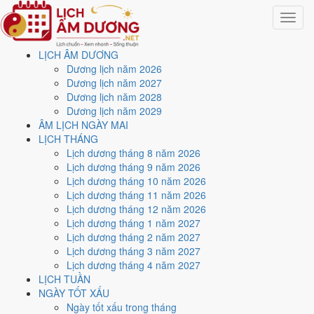
Toggle
navigat
LỊCH ÂM DƯƠNG
Trang chủ
Dương lịch năm 2026
Lịch năm 1974
Dương lịch năm 2027
Tháng 12/1974
Dương lịch năm 2028
Dương lịch năm 2029
Lịch âm dương tháng 12
ÂM LỊCH NGÀY MAI
LỊCH THÁNG
năm 1974 - Tháng Ất Hợi
Lịch dương tháng 8 năm 2026
Lịch dương tháng 9 năm 2026
Lịch dương tháng 10 năm 2026
Tháng 12/1974 ứng với tháng 10 và 11 âm lịch năm Giáp Dần. Tháng
Lịch dương tháng 11 năm 2026
này có
5 ngày từ mức Tốt trở lên
và
13 ngày nên tránh
, đẹp nhất là
Lịch dương tháng 12 năm 2026
8 và 21/12
. Rằm rơi vào
27/12
.
Lịch dương tháng 1 năm 2027
Tháng 12/1974 có
31 ngày
, gồm 12 ngày thuộc tháng 10 âm và 19
Lịch dương tháng 2 năm 2027
ngày thuộc tháng 11 âm. Tháng âm đầu tiên là
Ất Hợi
, năm Giáp Dần.
Lịch dương tháng 3 năm 2027
Lịch dương tháng 4 năm 2027
Thang 5 bậc dùng chung với trang chi tiết từng ngày cho ra
2 ngày
LỊCH TUẦN
Rất tốt
và
3 ngày Tốt
. Đối lại là
13 ngày Xấu trở xuống
. Nhóm đẹp
NGÀY TỐT XẤU
nhất rơi vào
8 và 21/12
.
Ngày tốt xấu trong tháng