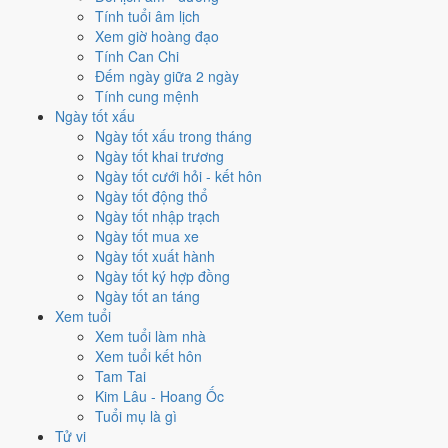
Tính tuổi âm lịch
trương?
Xem giờ hoàng đạo
Tính Can Chi
Mỗi việc chấm theo bộ Trực và sao 28 Tú riêng nên ngày đẹp của
Đếm ngày giữa 2 ngày
từng việc không trùng nhau. Tháng 12/1974 rộng cửa nhất cho
cưới
Tính cung mệnh
hỏi
với
15 ngày
đạt từ 6/10, cao nhất là
8/12
. Hẹp nhất là
khai
Ngày tốt xấu
trương
, chỉ
13 ngày
.
Ngày tốt xấu trong tháng
Ngày tốt khai trương
🏪 Khai trương
13
💍 Cưới hỏi
15
🏗️ Động thổ
15
Ngày tốt cưới hỏi - kết hôn
✈️ Xuất hành
14
✍️ Ký hợp đồng
15
Ngày tốt động thổ
🏪 Khai trương
- 13 ngày đạt từ 6/10 trở lên trong tháng 12/1974
Ngày tốt nhập trạch
Ngày tốt mua xe
1
Ngày tốt xuất hành
8/12
Ngày tốt ký hợp đồng
CN · 25/10 âm
Ngày tốt an táng
Quý Mùi
Xem tuổi
★★★★★ 9/10
Xem tuổi làm nhà
2
Xem tuổi kết hôn
21/12
Tam Tai
T7 · 9/11 âm
Kim Lâu - Hoang Ốc
Bính Thân
Tuổi mụ là gì
★★★★★ 9/10
Tử vi
3