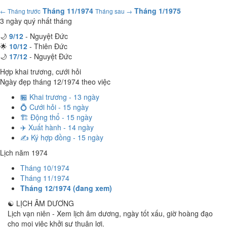
Tháng 11/1974
Tháng 1/1975
← Tháng trước
Tháng sau →
3 ngày quý nhất tháng
🌙
9/12
- Nguyệt Đức
🌟
10/12
- Thiên Đức
🌙
17/12
- Nguyệt Đức
Hợp khai trương, cưới hỏi
Ngày đẹp tháng 12/1974 theo việc
🏪 Khai trương - 13 ngày
💍 Cưới hỏi - 15 ngày
🏗️ Động thổ - 15 ngày
✈️ Xuất hành - 14 ngày
✍️ Ký hợp đồng - 15 ngày
Lịch năm 1974
Tháng 10/1974
Tháng 11/1974
Tháng 12/1974 (đang xem)
☯
LỊCH ÂM DƯƠNG
Lịch vạn niên - Xem lịch âm dương, ngày tốt xấu, giờ hoàng đạo
cho mọi việc khởi sự thuận lợi.