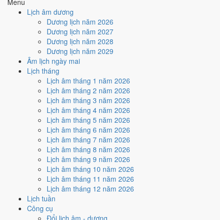
Menu
hiếm)
Lịch âm dương
Dương lịch năm 2026
Tuần nào trong tháng 12/1974
Dương lịch năm 2027
nhiều ngày tốt nhất?
Dương lịch năm 2028
Dương lịch năm 2029
Âm lịch ngày mai
Ngày tốt tháng 12/1974 dồn về
tuần 4 (16/12 - 22/12)
với
3 ngày
từ
Lịch tháng
mức Tốt trở lên. Lịch còn xê dịch được thì đặt việc lớn vào tuần 4.
Lịch âm tháng 1 năm 2026
Muốn xem sát hơn từng ngày trong một tuần, mở
lịch tuần hiện tại
.
Lịch âm tháng 2 năm 2026
Lịch âm tháng 3 năm 2026
Bảng thống kê ngày tốt xấu theo tuần
Lịch âm tháng 4 năm 2026
Lịch âm tháng 5 năm 2026
Tuần
Ngày dương
Tốt
Xấu
Phân bố
Đánh giá
Lịch âm tháng 6 năm 2026
Tuần 1
1/12 - 1/12
0
1
⚠️ Cần thận trọng
Lịch âm tháng 7 năm 2026
Tuần 2
2/12 - 8/12
2
2
➖ Cân bằng
Lịch âm tháng 8 năm 2026
Tuần 3
9/12 - 15/12
0
1
⚠️ Cần thận trọng
Lịch âm tháng 9 năm 2026
Tuần 4
16/12 - 22/12
3
4
✅ Tốt nhất tháng
Lịch âm tháng 10 năm 2026
Tuần 5
23/12 - 29/12
0
3
⚠️ Cần thận trọng
Lịch âm tháng 11 năm 2026
Tuần 6
30/12 - 31/12
0
2
⚠️ Cần thận trọng
Lịch âm tháng 12 năm 2026
Ngày nào đẹp nhất tháng
Lịch tuần
Công cụ
12/1974 để cưới hỏi, khai
Đổi lịch âm - dương