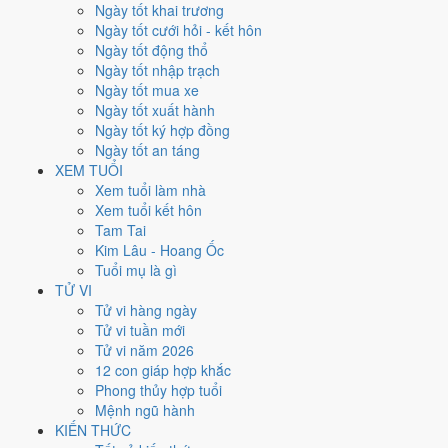
Xét theo từng việc,
động thổ
rộng cửa nhất với
19 ngày
đạt từ 6/10.
Ngày tốt khai trương
Ký hợp đồng
hẹp nhất, chỉ
15 ngày
. Việc nào kén ngày thì nên chốt
Ngày tốt cưới hỏi - kết hôn
lịch sớm.
Ngày tốt động thổ
Ngày tốt nhập trạch
4
Ngày tốt mua xe
Ngày rất tốt
Ngày tốt xuất hành
3
Ngày tốt ký hợp đồng
Ngày tốt
Ngày tốt an táng
11
XEM TUỔI
Ngày xấu
Xem tuổi làm nhà
5
Xem tuổi kết hôn
Ngày quý hiếm
Tam Tai
Kim Lâu - Hoang Ốc
Lịch âm dương tháng 12/2021
Tuổi mụ là gì
chi tiết từng ngày
TỬ VI
Tử vi hàng ngày
Tử vi tuần mới
Tháng
Năm
XEM
Tử vi năm 2026
Lưới lịch dưới đây trải đủ
31 ngày
của tháng 12/2021. Mỗi ô ghi ngày
12 con giáp hợp khắc
dương, ngày âm và can chi ngày, tô màu theo 5 mức. Tháng này có
7
Phong thủy hợp tuổi
ngày từ mức Tốt trở lên
và
11 ngày từ mức Xấu trở xuống
.
Mệnh ngũ hành
T2
T3
T4
T5
T6
T7
CN
KIẾN THỨC