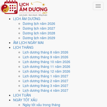
Toggle
navigat
LỊCH ÂM DƯƠNG
Trang chủ
Dương lịch năm 2026
Lịch năm 2021
Dương lịch năm 2027
Tháng 12/2021
Dương lịch năm 2028
Dương lịch năm 2029
Lịch âm dương tháng 12
ÂM LỊCH NGÀY MAI
LỊCH THÁNG
năm 2021 - Tháng Kỷ Hợi
Lịch dương tháng 8 năm 2026
Lịch dương tháng 9 năm 2026
Lịch dương tháng 10 năm 2026
Tháng 12/2021 ứng với tháng 10 và 11 âm lịch năm Tân Sửu. Tháng
Lịch dương tháng 11 năm 2026
này có
7 ngày từ mức Tốt trở lên
và
11 ngày nên tránh
, đẹp nhất là
Lịch dương tháng 12 năm 2026
1, 14 và 21/12
. Rằm rơi vào
18/12
.
Lịch dương tháng 1 năm 2027
Tháng 12/2021 có
31 ngày
, gồm 3 ngày thuộc tháng 10 âm và 28
Lịch dương tháng 2 năm 2027
ngày thuộc tháng 11 âm. Tháng âm đầu tiên là
Kỷ Hợi
, năm Tân Sửu.
Lịch dương tháng 3 năm 2027
Lịch dương tháng 4 năm 2027
Thang 5 bậc dùng chung với trang chi tiết từng ngày cho ra
4 ngày
LỊCH TUẦN
Rất tốt
và
3 ngày Tốt
. Đối lại là
11 ngày Xấu trở xuống
. Nhóm đẹp
NGÀY TỐT XẤU
nhất rơi vào
1, 14, 21 và 26/12
.
Ngày tốt xấu trong tháng