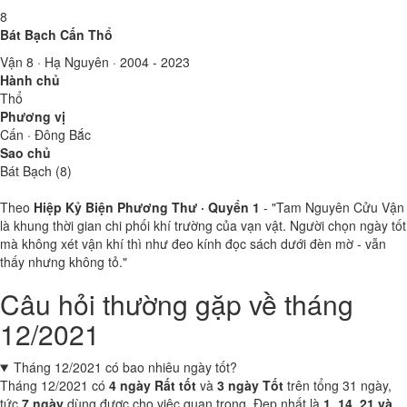
8
Bát Bạch Cấn Thổ
Vận 8 · Hạ Nguyên · 2004 - 2023
Hành chủ
Thổ
Phương vị
Cấn · Đông Bắc
Sao chủ
Bát Bạch (8)
Theo
Hiệp Kỷ Biện Phương Thư · Quyển 1
- "Tam Nguyên Cửu Vận
là khung thời gian chi phối khí trường của vạn vật. Người chọn ngày tốt
mà không xét vận khí thì như đeo kính đọc sách dưới đèn mờ - vẫn
thấy nhưng không tỏ."
Câu hỏi thường gặp về tháng
12/2021
Tháng 12/2021 có bao nhiêu ngày tốt?
Tháng 12/2021 có
4 ngày Rất tốt
và
3 ngày Tốt
trên tổng 31 ngày,
tức
7 ngày
dùng được cho việc quan trọng. Đẹp nhất là
1, 14, 21 và