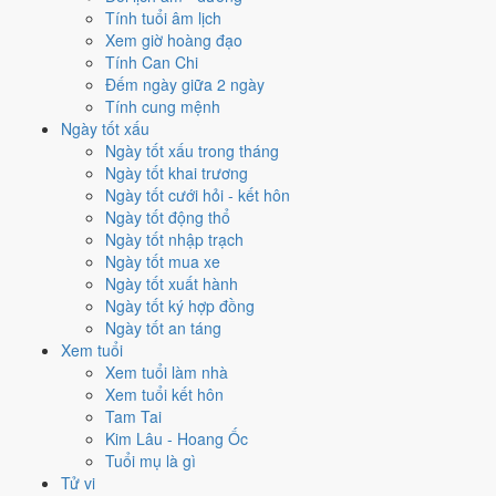
Tính tuổi âm lịch
Mỗi việc chấm theo bộ Trực và sao 28 Tú riêng nên ngày đẹp của
Xem giờ hoàng đạo
từng việc không trùng nhau. Tháng 12/2021 rộng cửa nhất cho
động
Tính Can Chi
thổ
với
19 ngày
đạt từ 6/10, cao nhất là
1/12
. Hẹp nhất là
ký hợp
Đếm ngày giữa 2 ngày
đồng
, chỉ
15 ngày
.
Tính cung mệnh
Ngày tốt xấu
🏪 Khai trương
15
💍 Cưới hỏi
15
🏗️ Động thổ
19
Ngày tốt xấu trong tháng
✈️ Xuất hành
16
✍️ Ký hợp đồng
15
Ngày tốt khai trương
🏪 Khai trương
- 15 ngày đạt từ 6/10 trở lên trong tháng 12/2021
Ngày tốt cưới hỏi - kết hôn
Ngày tốt động thổ
1
Ngày tốt nhập trạch
1/12
Ngày tốt mua xe
T4 · 27/10 âm
Ngày tốt xuất hành
Quý Mùi
Ngày tốt ký hợp đồng
★★★★★ 10/10
Ngày tốt an táng
2
Xem tuổi
14/12
Xem tuổi làm nhà
T3 · 11/11 âm
Xem tuổi kết hôn
Bính Thân
Tam Tai
★★★★★ 9/10
Kim Lâu - Hoang Ốc
3
Tuổi mụ là gì
26/12
Tử vi
CN · 23/11 âm