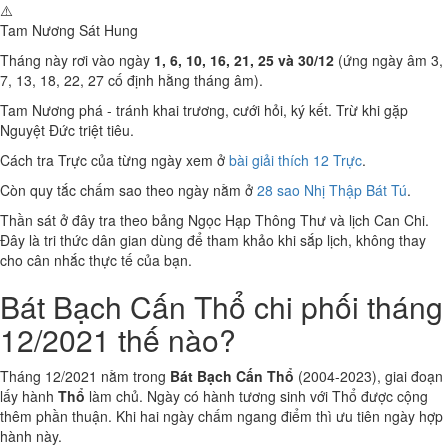
⚠️
Tam Nương Sát
Hung
Tháng này rơi vào ngày
1, 6, 10, 16, 21, 25 và 30/12
(ứng ngày âm 3,
7, 13, 18, 22, 27 cố định hằng tháng âm).
Tam Nương phá - tránh khai trương, cưới hỏi, ký kết. Trừ khi gặp
Nguyệt Đức triệt tiêu.
Cách tra Trực của từng ngày xem ở
bài giải thích 12 Trực
.
Còn quy tắc chấm sao theo ngày nằm ở
28 sao Nhị Thập Bát Tú
.
Thần sát ở đây tra theo bảng Ngọc Hạp Thông Thư và lịch Can Chi.
Đây là tri thức dân gian dùng để tham khảo khi sắp lịch, không thay
cho cân nhắc thực tế của bạn.
Bát Bạch Cấn Thổ chi phối tháng
12/2021 thế nào?
Tháng 12/2021 nằm trong
Bát Bạch Cấn Thổ
(2004-2023), giai đoạn
lấy hành
Thổ
làm chủ. Ngày có hành tương sinh với Thổ được cộng
thêm phần thuận. Khi hai ngày chấm ngang điểm thì ưu tiên ngày hợp
hành này.