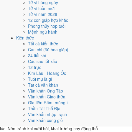
Tử vi hàng ngày
Mậu Thân
Tử vi tuần mới
★★★★★ 9/10
Tử vi năm 2026
4
12 con giáp hợp khắc
6/12
Phong thủy hợp tuổi
T2 · 3/11 âm
Mệnh ngũ hành
Mậu Tý
Kiến thức
★★★★☆ 8/10
Tất cả kiến thức
5
Can chi (60 hoa giáp)
21/12
24 tiết khí
T3 · 18/11 âm
Các sao tốt xấu
Quý Mão
12 trực
★★★★☆ 8/10
Kim Lâu - Hoang Ốc
Điểm chấm từ Trực, sao Nhị Thập Bát Tú, Hoàng Đạo - Hắc Đạo và
Tuổi mụ là gì
ngày cấm kỵ của riêng việc này
Bảng ngày khai trương cả năm
Tất cả văn khấn
Văn khấn Ông Táo
Tháng 12/2021 có ngày nào nên
Văn khấn Giao thừa
Gia tiên Rằm, mùng 1
tránh, lỡ kẹt thì xử lý sao?
Thần Tài Thổ Địa
Văn khấn nhập trạch
Tháng 12/2021 có
4 ngày Rất xấu
rơi vào
5, 12, 17 và 24/12
, cộng
Văn khấn cúng giỗ
thêm
7 ngày Tam Nương
. Đây là nhóm chồng nhiều yếu tố xấu cùng
lúc. Nên tránh khi cưới hỏi, khai trương hay động thổ.