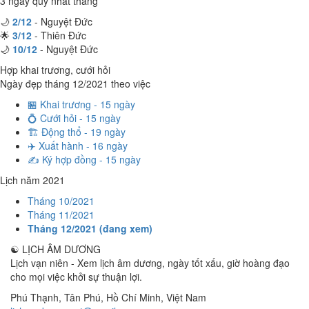
3 ngày quý nhất tháng
🌙
2/12
- Nguyệt Đức
🌟
3/12
- Thiên Đức
🌙
10/12
- Nguyệt Đức
Hợp khai trương, cưới hỏi
Ngày đẹp tháng 12/2021 theo việc
🏪 Khai trương - 15 ngày
💍 Cưới hỏi - 15 ngày
🏗️ Động thổ - 19 ngày
✈️ Xuất hành - 16 ngày
✍️ Ký hợp đồng - 15 ngày
Lịch năm 2021
Tháng 10/2021
Tháng 11/2021
Tháng 12/2021 (đang xem)
☯
LỊCH ÂM DƯƠNG
Lịch vạn niên - Xem lịch âm dương, ngày tốt xấu, giờ hoàng đạo
cho mọi việc khởi sự thuận lợi.
Phú Thạnh, Tân Phú
,
Hồ Chí Minh
,
Việt Nam