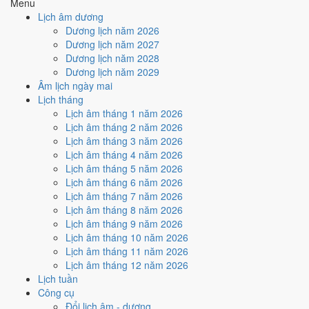
Menu
Tuần nào trong tháng 12/2021
Lịch âm dương
nhiều ngày tốt nhất?
Dương lịch năm 2026
Dương lịch năm 2027
Dương lịch năm 2028
Ngày tốt tháng 12/2021 dồn về
tuần 3 (13/12 - 19/12)
với
3 ngày
từ
Dương lịch năm 2029
mức Tốt trở lên. Kém nhất là
tuần 2 (6/12 - 12/12)
với
3 ngày xấu
.
Âm lịch ngày mai
Lịch còn xê dịch được thì đặt việc lớn vào tuần 3, né tuần 2.
Lịch tháng
Muốn xem sát hơn từng ngày trong một tuần, mở
lịch tuần hiện tại
.
Lịch âm tháng 1 năm 2026
Lịch âm tháng 2 năm 2026
Bảng thống kê ngày tốt xấu theo tuần
Lịch âm tháng 3 năm 2026
Lịch âm tháng 4 năm 2026
Tuần
Ngày dương
Tốt
Xấu
Phân bố
Đánh giá
Lịch âm tháng 5 năm 2026
Tuần 1
1/12 - 5/12
1
2
⚠️ Cần thận trọng
Lịch âm tháng 6 năm 2026
Tuần 2
6/12 - 12/12
1
3
⚠️ Nhiều ngày xấu nhất
Lịch âm tháng 7 năm 2026
Tuần 3
13/12 - 19/12
3
2
✅ Tốt nhất tháng
Lịch âm tháng 8 năm 2026
Tuần 4
20/12 - 26/12
2
3
⚠️ Cần thận trọng
Lịch âm tháng 9 năm 2026
Tuần 5
27/12 - 31/12
0
1
⚠️ Cần thận trọng
Lịch âm tháng 10 năm 2026
Ngày nào đẹp nhất tháng
Lịch âm tháng 11 năm 2026
Lịch âm tháng 12 năm 2026
12/2021 để cưới hỏi, khai
Lịch tuần
Công cụ
trương?
Đổi lịch âm - dương