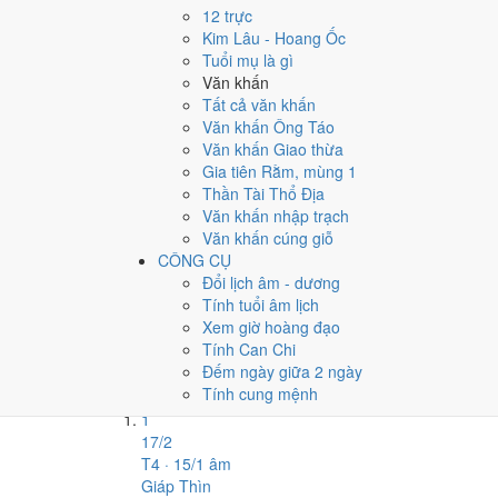
1.
12 trực
Kim Lâu - Hoang Ốc
Muốn xem sát hơn từng ngày trong một tuần, mở
lịch tuầ
Tuổi mụ là gì
Văn khấn
Bảng thống kê ngày tốt xấu theo tuần
Tất cả văn khấn
Tuần
Ngày dương
Tốt
Xấu
Phân bố
Đánh giá
Văn khấn Ông Táo
Tuần 1
1/2 - 7/2
1
5
⚠️ Nhiều ngày xấu 
Văn khấn Giao thừa
Tuần 2
8/2 - 14/2
3
4
✅ Tốt nhất tháng
Gia tiên Rằm, mùng 1
Tuần 3
15/2 - 21/2
1
4
⚠️ Cần thận trọng
Thần Tài Thổ Địa
Tuần 4
22/2 - 28/2
2
4
⚠️ Cần thận trọng
Văn khấn nhập trạch
Văn khấn cúng giỗ
Ngày nào đẹp nhất tháng 2
CÔNG CỤ
Đổi lịch âm - dương
Mỗi việc chấm theo bộ Trực và sao 28 Tú riêng nên ngà
Tính tuổi âm lịch
Hẹp nhất là
cưới hỏi
, chỉ
9 ngày
.
Xem giờ hoàng đạo
Tính Can Chi
🏪 Khai trương
10
💍 Cưới hỏi
9
🏗️ Động thổ
10
Đếm ngày giữa 2 ngày
🏪 Khai trương
- 10 ngày đạt từ 6/10 trở lên trong thán
Tính cung mệnh
1
17/2
T4 · 15/1 âm
Giáp Thìn