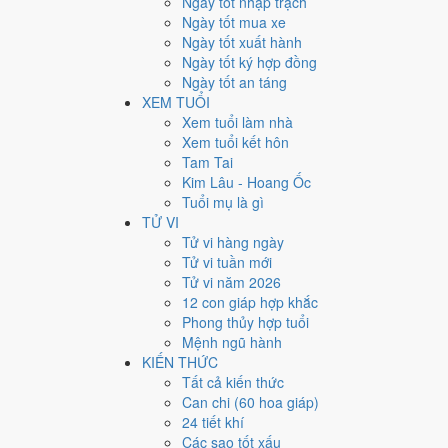
Ngày tốt nhập trạch
4
Ngày tốt mua xe
Ngày quý hiếm
Ngày tốt xuất hành
Ngày tốt ký hợp đồng
Lịch âm dương tháng 2/1954
Ngày tốt an táng
XEM TUỔI
Tháng
Năm
Xem tuổi làm nhà
XEM
Xem tuổi kết hôn
Lưới lịch dưới đây trải đủ
28 ngày
của tháng 2/1954. Mỗi
Tam Tai
mức Xấu trở xuống
.
Kim Lâu - Hoang Ốc
T2
T3
T4
Tuổi mụ là gì
1
28/12
Mậu Tý
Hắc
2
29/12
Kỷ Sửu
Hắc
3
1/1
C
TỬ VI
9
7/1
Bính Thân
Nguyệt
★
10
8
Tử vi hàng ngày
8
6/1
Ất Mùi
Hoàng
Đức
Đức
Tử vi tuần mới
15
13/1
Nhâm Dần
Tử vi năm 2026
16
14/1
Quý Mão
Hắc
17
15/
Hắc
12 con giáp hợp khắc
Phong thủy hợp tuổi
22
20/1
Kỷ Dậu
Hắc
23
21/1
Canh Tuất
Hoàng
24
22/
Mệnh ngũ hành
Rất tốt
Tốt
Bình thường
Xấu
Rất xấu
★ Thiên Đức · ✨ Th
KIẾN THỨC
Tất cả kiến thức
Tuần nào trong tháng 2/19
Can chi (60 hoa giáp)
24 tiết khí
Ngày tốt tháng 2/1954 dồn về
tuần 2 (8/2 - 14/2)
với
3 n
Các sao tốt xấu