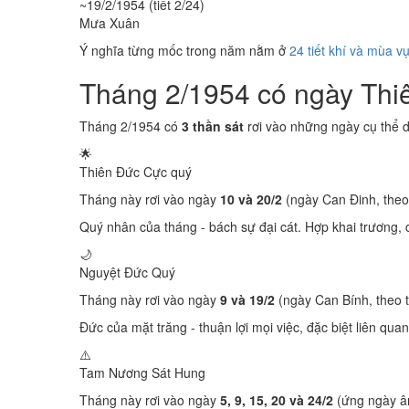
~19/2/1954 (tiết 2/24)
Mưa Xuân
Ý nghĩa từng mốc trong năm nằm ở
24 tiết khí và mùa v
Tháng 2/1954 có ngày Th
Tháng 2/1954 có
3 thần sát
rơi vào những ngày cụ thể 
🌟
Thiên Đức
Cực quý
Tháng này rơi vào ngày
10 và 20/2
(ngày Can Đinh, theo
Quý nhân của tháng - bách sự đại cát. Hợp khai trương, c
🌙
Nguyệt Đức
Quý
Tháng này rơi vào ngày
9 và 19/2
(ngày Can Bính, theo 
Đức của mặt trăng - thuận lợi mọi việc, đặc biệt liên quan
⚠️
Tam Nương Sát
Hung
Tháng này rơi vào ngày
5, 9, 15, 20 và 24/2
(ứng ngày âm