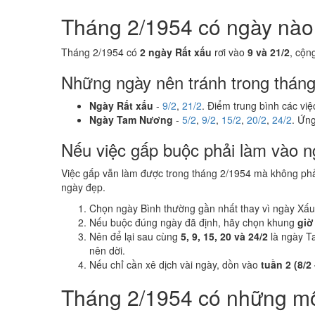
Tháng 2/1954 có ngày nào n
Tháng 2/1954 có
2 ngày Rất xấu
rơi vào
9 và 21/2
, cộn
Những ngày nên tránh trong thán
Ngày Rất xấu
-
9/2
,
21/2
. Điểm trung bình các vi
Ngày Tam Nương
-
5/2
,
9/2
,
15/2
,
20/2
,
24/2
. Ứng
Nếu việc gấp buộc phải làm vào n
Việc gấp vẫn làm được trong tháng 2/1954 mà không ph
ngày đẹp.
Chọn ngày Bình thường gần nhất thay vì ngày Xấu
Nếu buộc đúng ngày đã định, hãy chọn khung
giờ
Nên để lại sau cùng
5, 9, 15, 20 và 24/2
là ngày T
nên dời.
Nếu chỉ cần xê dịch vài ngày, dồn vào
tuần 2 (8/2 
Tháng 2/1954 có những m