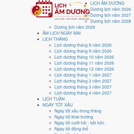
LỊCH ÂM DƯƠNG
Dương lịch năm 2026
Dương lịch năm 2027
Dương lịch năm 2028
Dương lịch năm 2029
Trang chủ
ÂM LỊCH NGÀY MAI
Lịch năm 1954
LỊCH THÁNG
Tháng 2/1954
Lịch dương tháng 8 năm 2026
Lịch âm dương tháng 
Lịch dương tháng 9 năm 2026
Lịch dương tháng 10 năm 2026
Lịch dương tháng 11 năm 2026
Tháng 2/1954 ứng với tháng 12 và 1 âm lịch năm Quý T
Lịch dương tháng 12 năm 2026
Lịch dương tháng 1 năm 2027
Tháng 2/1954 có
28 ngày
, gồm 26 ngày thuộc tháng 1 
Lịch dương tháng 2 năm 2027
Thang 5 bậc dùng chung với trang chi tiết từng ngày cho
Lịch dương tháng 3 năm 2027
Lịch dương tháng 4 năm 2027
Xét theo từng việc,
ký hợp đồng
rộng cửa nhất với
12 n
LỊCH TUẦN
4
NGÀY TỐT XẤU
Ngày rất tốt
Ngày tốt xấu trong tháng
3
Ngày tốt khai trương
Ngày tốt
Ngày tốt cưới hỏi - kết hôn
17
Ngày tốt động thổ
Ngày xấu