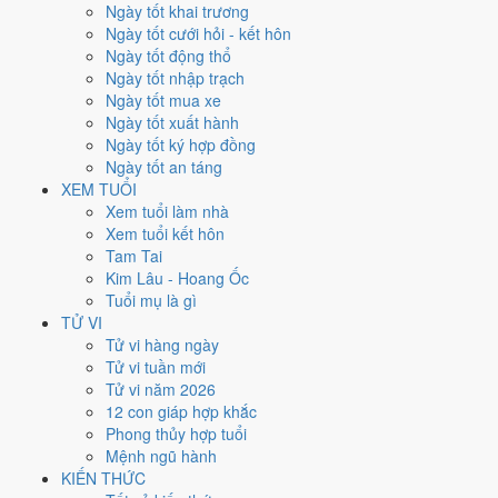
Xét theo từng việc,
xuất hành
rộng cửa nhất với
16 ngày
đạt từ 6/10.
Ngày tốt khai trương
Cưới hỏi
hẹp nhất, chỉ
13 ngày
. Việc nào kén ngày thì nên chốt lịch
Ngày tốt cưới hỏi - kết hôn
sớm.
Ngày tốt động thổ
Ngày tốt nhập trạch
4
Ngày tốt mua xe
Ngày rất tốt
Ngày tốt xuất hành
1
Ngày tốt ký hợp đồng
Ngày tốt
Ngày tốt an táng
11
XEM TUỔI
Ngày xấu
Xem tuổi làm nhà
2
Xem tuổi kết hôn
Ngày quý hiếm
Tam Tai
Kim Lâu - Hoang Ốc
Lịch âm dương tháng 4/2005 chi
Tuổi mụ là gì
tiết từng ngày
TỬ VI
Tử vi hàng ngày
Tử vi tuần mới
Tháng
Năm
XEM
Tử vi năm 2026
Lưới lịch dưới đây trải đủ
30 ngày
của tháng 4/2005. Mỗi ô ghi ngày
12 con giáp hợp khắc
dương, ngày âm và can chi ngày, tô màu theo 5 mức. Tháng này có
5
Phong thủy hợp tuổi
ngày từ mức Tốt trở lên
và
11 ngày từ mức Xấu trở xuống
.
Mệnh ngũ hành
T2
T3
T4
T5
T6
T7
CN
KIẾN THỨC