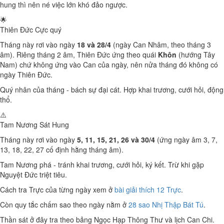
hung thì nên né việc lớn khó đảo ngược.
🌟
Thiên Đức
Cực quý
Tháng này rơi vào ngày
18 và 28/4
(ngày Can Nhâm, theo tháng 3
âm). Riêng tháng 2 âm, Thiên Đức ứng theo quái
Khôn
(hướng Tây
Nam) chứ không ứng vào Can của ngày, nên nửa tháng đó không có
ngày Thiên Đức.
Quý nhân của tháng - bách sự đại cát. Hợp khai trương, cưới hỏi, động
thổ.
⚠️
Tam Nương Sát
Hung
Tháng này rơi vào ngày
5, 11, 15, 21, 26 và 30/4
(ứng ngày âm 3, 7,
13, 18, 22, 27 cố định hằng tháng âm).
Tam Nương phá - tránh khai trương, cưới hỏi, ký kết. Trừ khi gặp
Nguyệt Đức triệt tiêu.
Cách tra Trực của từng ngày xem ở
bài giải thích 12 Trực
.
Còn quy tắc chấm sao theo ngày nằm ở
28 sao Nhị Thập Bát Tú
.
Thần sát ở đây tra theo bảng Ngọc Hạp Thông Thư và lịch Can Chi.