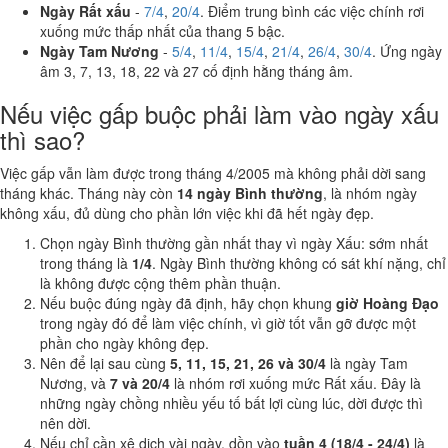
Ngày Rất xấu
-
7/4
,
20/4
. Điểm trung bình các việc chính rơi
xuống mức thấp nhất của thang 5 bậc.
Ngày Tam Nương
-
5/4
,
11/4
,
15/4
,
21/4
,
26/4
,
30/4
. Ứng ngày
âm 3, 7, 13, 18, 22 và 27 cố định hằng tháng âm.
Nếu việc gấp buộc phải làm vào ngày xấu
thì sao?
Việc gấp vẫn làm được trong tháng 4/2005 mà không phải dời sang
tháng khác. Tháng này còn
14 ngày Bình thường
, là nhóm ngày
không xấu, đủ dùng cho phần lớn việc khi đã hết ngày đẹp.
Chọn ngày Bình thường gần nhất thay vì ngày Xấu: sớm nhất
trong tháng là
1/4
. Ngày Bình thường không có sát khí nặng, chỉ
là không được cộng thêm phần thuận.
Nếu buộc đúng ngày đã định, hãy chọn khung
giờ Hoàng Đạo
trong ngày đó để làm việc chính, vì giờ tốt vẫn gỡ được một
phần cho ngày không đẹp.
Nên để lại sau cùng
5, 11, 15, 21, 26 và 30/4
là ngày Tam
Nương, và
7 và 20/4
là nhóm rơi xuống mức Rất xấu. Đây là
những ngày chồng nhiều yếu tố bất lợi cùng lúc, dời được thì
nên dời.
Nếu chỉ cần xê dịch vài ngày, dồn vào
tuần 4 (18/4 - 24/4)
là