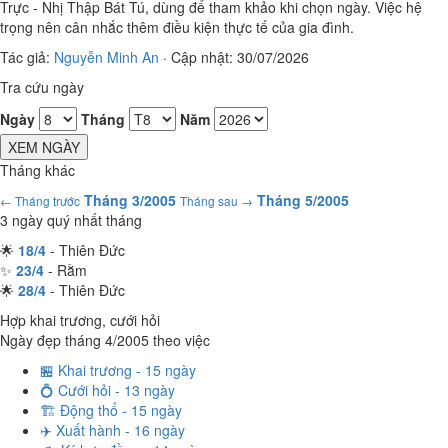
Trực - Nhị Thập Bát Tú, dùng để tham khảo khi chọn ngày. Việc hệ
trọng nên cân nhắc thêm điều kiện thực tế của gia đình.
Tác giả:
Nguyễn Minh An
·
Cập nhật: 30/07/2026
Tra cứu ngày
Ngày
Tháng
Năm
XEM NGÀY
Tháng khác
Tháng 3/2005
Tháng 5/2005
← Tháng trước
Tháng sau →
3 ngày quý nhất tháng
🌟
18/4
- Thiên Đức
✨
23/4
- Rằm
🌟
28/4
- Thiên Đức
Hợp khai trương, cưới hỏi
Ngày đẹp tháng 4/2005 theo việc
🏪 Khai trương - 15 ngày
💍 Cưới hỏi - 13 ngày
🏗️ Động thổ - 15 ngày
✈️ Xuất hành - 16 ngày