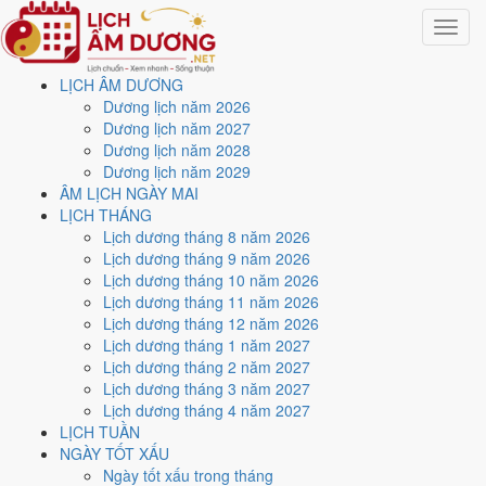
Toggle
navigat
LỊCH ÂM DƯƠNG
Trang chủ
Dương lịch năm 2026
Lịch năm 2005
Dương lịch năm 2027
Tháng 4/2005
Dương lịch năm 2028
Dương lịch năm 2029
Lịch âm dương tháng 4
ÂM LỊCH NGÀY MAI
LỊCH THÁNG
năm 2005 - Tháng Kỷ Mão
Lịch dương tháng 8 năm 2026
Lịch dương tháng 9 năm 2026
Lịch dương tháng 10 năm 2026
Tháng 4/2005 ứng với tháng 2 và 3 âm lịch năm Ất Dậu. Tháng này có
Lịch dương tháng 11 năm 2026
5 ngày từ mức Tốt trở lên
và
11 ngày nên tránh
, đẹp nhất là
5, 12
Lịch dương tháng 12 năm 2026
và 18/4
. Rằm rơi vào
23/4
.
Lịch dương tháng 1 năm 2027
Tháng 4/2005 có
30 ngày
, gồm 8 ngày thuộc tháng 2 âm và 22 ngày
Lịch dương tháng 2 năm 2027
thuộc tháng 3 âm. Tháng âm đầu tiên là
Kỷ Mão
, năm Ất Dậu.
Lịch dương tháng 3 năm 2027
Lịch dương tháng 4 năm 2027
Thang 5 bậc dùng chung với trang chi tiết từng ngày cho ra
4 ngày
LỊCH TUẦN
Rất tốt
và
1 ngày Tốt
. Đối lại là
11 ngày Xấu trở xuống
. Nhóm đẹp
NGÀY TỐT XẤU
nhất rơi vào
5, 12, 18 và 24/4
.
Ngày tốt xấu trong tháng