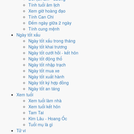
hành
với
16 ngày
đạt từ 6/10, cao nhất là
12/4
. Hẹp nhất là
cưới hỏi
,
Tính tuổi âm lịch
chỉ
13 ngày
.
Xem giờ hoàng đạo
Tính Can Chi
🏪 Khai trương
15
💍 Cưới hỏi
13
🏗️ Động thổ
15
Đếm ngày giữa 2 ngày
✈️ Xuất hành
16
✍️ Ký hợp đồng
14
Tính cung mệnh
🏪 Khai trương
- 15 ngày đạt từ 6/10 trở lên trong tháng 4/2005
Ngày tốt xấu
Ngày tốt xấu trong tháng
1
Ngày tốt khai trương
12/4
Ngày tốt cưới hỏi - kết hôn
T3 · 4/3 âm
Ngày tốt động thổ
Bính Dần
Ngày tốt nhập trạch
★★★★★ 9/10
Ngày tốt mua xe
2
Ngày tốt xuất hành
24/4
Ngày tốt ký hợp đồng
CN · 16/3 âm
Ngày tốt an táng
Mậu Dần
Xem tuổi
★★★★★ 9/10
Xem tuổi làm nhà
3
Xem tuổi kết hôn
5/4
Tam Tai
T3 · 27/2 âm
Kim Lâu - Hoang Ốc
Kỷ Mùi
Tuổi mụ là gì
★★★★☆ 8/10
Tử vi
4