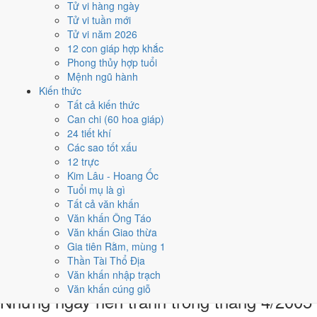
Tử vi hàng ngày
18/4
Tử vi tuần mới
T2 · 10/3 âm
Tử vi năm 2026
Nhâm Thân
12 con giáp hợp khắc
★★★★☆ 8/10
Phong thủy hợp tuổi
5
Mệnh ngũ hành
3/4
Kiến thức
CN · 25/2 âm
Tất cả kiến thức
Đinh Tỵ
Can chi (60 hoa giáp)
★★★☆☆ 6/10
24 tiết khí
Điểm chấm từ Trực, sao Nhị Thập Bát Tú, Hoàng Đạo - Hắc Đạo và
Các sao tốt xấu
ngày cấm kỵ của riêng việc này
Bảng ngày khai trương cả năm
12 trực
Kim Lâu - Hoang Ốc
Tháng 4/2005 có ngày nào nên
Tuổi mụ là gì
Tất cả văn khấn
tránh, lỡ kẹt thì xử lý sao?
Văn khấn Ông Táo
Văn khấn Giao thừa
Tháng 4/2005 có
2 ngày Rất xấu
rơi vào
7 và 20/4
, cộng thêm
6
Gia tiên Rằm, mùng 1
ngày Tam Nương
. Đây là nhóm chồng nhiều yếu tố xấu cùng lúc.
Thần Tài Thổ Địa
Nên tránh khi cưới hỏi, khai trương hay động thổ.
Văn khấn nhập trạch
Văn khấn cúng giỗ
Những ngày nên tránh trong tháng 4/2005