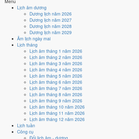
Menu
nhiều ngày tốt nhất?
Lịch âm dương
Dương lịch năm 2026
Dương lịch năm 2027
Ngày tốt tháng 4/2005 dồn về
tuần 4 (18/4 - 24/4)
với
2 ngày
từ mức
Dương lịch năm 2028
Tốt trở lên. Kém nhất là
tuần 2 (4/4 - 10/4)
với
3 ngày xấu
. Lịch còn
Dương lịch năm 2029
xê dịch được thì đặt việc lớn vào tuần 4, né tuần 2.
Âm lịch ngày mai
Muốn xem sát hơn từng ngày trong một tuần, mở
lịch tuần hiện tại
.
Lịch tháng
Lịch âm tháng 1 năm 2026
Bảng thống kê ngày tốt xấu theo tuần
Lịch âm tháng 2 năm 2026
Lịch âm tháng 3 năm 2026
Tuần
Ngày dương
Tốt
Xấu
Phân bố
Đánh giá
Lịch âm tháng 4 năm 2026
Tuần 1
1/4 - 3/4
0
1
⚠️ Cần thận trọng
Lịch âm tháng 5 năm 2026
Tuần 2
4/4 - 10/4
1
3
⚠️ Nhiều ngày xấu nhất
Lịch âm tháng 6 năm 2026
Tuần 3
11/4 - 17/4
1
3
⚠️ Cần thận trọng
Lịch âm tháng 7 năm 2026
Tuần 4
18/4 - 24/4
2
2
✅ Tốt nhất tháng
Lịch âm tháng 8 năm 2026
Tuần 5
25/4 - 30/4
1
2
⚠️ Cần thận trọng
Lịch âm tháng 9 năm 2026
Ngày nào đẹp nhất tháng 4/2005
Lịch âm tháng 10 năm 2026
Lịch âm tháng 11 năm 2026
để cưới hỏi, khai trương?
Lịch âm tháng 12 năm 2026
Lịch tuần
Mỗi việc chấm theo bộ Trực và sao 28 Tú riêng nên ngày đẹp của
Công cụ
từng việc không trùng nhau. Tháng 4/2005 rộng cửa nhất cho
xuất
Đổi lịch âm - dương