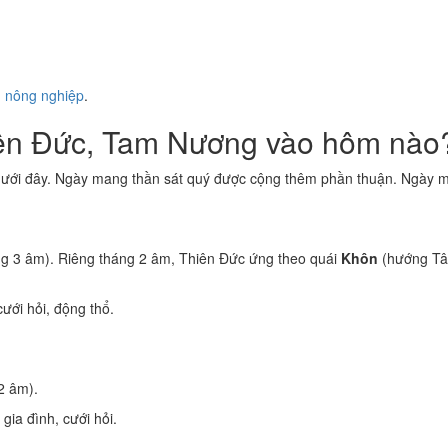
ụ nông nghiệp
.
iên Đức, Tam Nương vào hôm nào
dưới đây. Ngày mang thần sát quý được cộng thêm phần thuận. Ngày ma
g 3 âm). Riêng tháng 2 âm, Thiên Đức ứng theo quái
Khôn
(hướng Tâ
ưới hỏi, động thổ.
2 âm).
 gia đình, cưới hỏi.