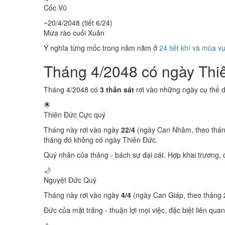
Cốc Vũ
~20/4/2048 (tiết 6/24)
Mưa rào cuối Xuân
Ý nghĩa từng mốc trong năm nằm ở
24 tiết khí và mùa v
Tháng 4/2048 có ngày Th
Tháng 4/2048 có
3 thần sát
rơi vào những ngày cụ thể 
🌟
Thiên Đức
Cực quý
Tháng này rơi vào ngày
22/4
(ngày Can Nhâm, theo thán
tháng đó không có ngày Thiên Đức.
Quý nhân của tháng - bách sự đại cát. Hợp khai trương, c
🌙
Nguyệt Đức
Quý
Tháng này rơi vào ngày
4/4
(ngày Can Giáp, theo tháng 
Đức của mặt trăng - thuận lợi mọi việc, đặc biệt liên quan