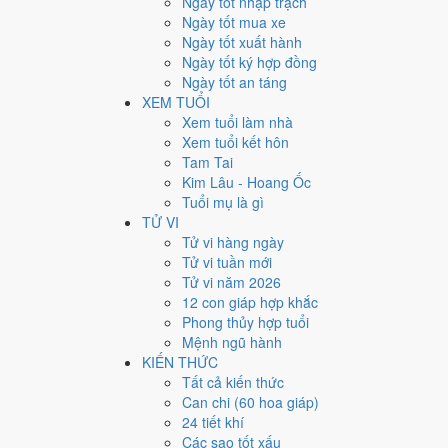
Ngày tốt nhập trạch
2
Ngày tốt mua xe
Ngày quý hiếm
Ngày tốt xuất hành
Ngày tốt ký hợp đồng
Lịch âm dương tháng 4/2048
Ngày tốt an táng
XEM TUỔI
Tháng
Năm
Xem tuổi làm nhà
XEM
Xem tuổi kết hôn
Lưới lịch dưới đây trải đủ
30 ngày
của tháng 4/2048. Mỗi
Tam Tai
mức Xấu trở xuống
.
Kim Lâu - Hoang Ốc
T2
T3
T4
Tuổi mụ là gì
TỬ VI
30
17/2
Kỷ Hợi
31
18/2
Canh Tý
1
19/2
Tử vi hàng ngày
6
24/2
Bính Ngọ
Hoàng
7
25/2
Đinh Mùi
Hoàng
8
26/2
Tử vi tuần mới
13
1/3
Quý Sửu
Mùng 1
14
2/3
Giáp Dần
Hoàng
15
3/3
Tử vi năm 2026
20
8/3
Canh Thân
★
22
1
12 con giáp hợp khắc
21
9/3
Tân Dậu
Hoàng
Hoàng
Đức
Phong thủy hợp tuổi
28
16/3
Mậu Thìn
Mệnh ngũ hành
27
15/3
Đinh Mão
Rằm
29
17/
Hoàng
KIẾN THỨC
Rất tốt
Tốt
Bình thường
Xấu
Rất xấu
★ Thiên Đức · ✨ Th
Tất cả kiến thức
Can chi (60 hoa giáp)
Tuần nào trong tháng 4/20
24 tiết khí
Các sao tốt xấu