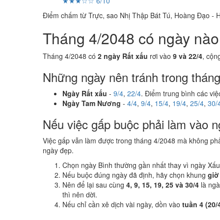
★★★☆☆ 6/10
Điểm chấm từ Trực, sao Nhị Thập Bát Tú, Hoàng Đạo - H
Tháng 4/2048 có ngày nào n
Tháng 4/2048 có
2 ngày Rất xấu
rơi vào
9 và 22/4
, cộn
Những ngày nên tránh trong thán
Ngày Rất xấu
-
9/4
,
22/4
. Điểm trung bình các vi
Ngày Tam Nương
-
4/4
,
9/4
,
15/4
,
19/4
,
25/4
,
30/
Nếu việc gấp buộc phải làm vào n
Việc gấp vẫn làm được trong tháng 4/2048 mà không ph
ngày đẹp.
Chọn ngày Bình thường gần nhất thay vì ngày Xấu
Nếu buộc đúng ngày đã định, hãy chọn khung
giờ
Nên để lại sau cùng
4, 9, 15, 19, 25 và 30/4
là ng
thì nên dời.
Nếu chỉ cần xê dịch vài ngày, dồn vào
tuần 4 (20/4