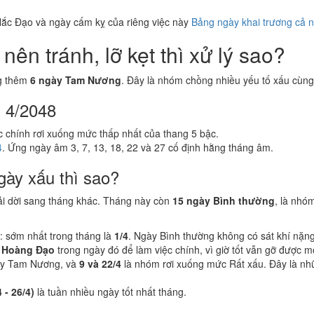
ắc Đạo và ngày cấm kỵ của riêng việc này
Bảng ngày khai trương cả 
ên tránh, lỡ kẹt thì xử lý sao?
g thêm
6 ngày Tam Nương
. Đây là nhóm chồng nhiều yếu tố xấu cùng 
g 4/2048
ệc chính rơi xuống mức thấp nhất của thang 5 bậc.
4
. Ứng ngày âm 3, 7, 13, 18, 22 và 27 cố định hằng tháng âm.
gày xấu thì sao?
ải dời sang tháng khác. Tháng này còn
15 ngày Bình thường
, là nhó
: sớm nhất trong tháng là
1/4
. Ngày Bình thường không có sát khí nặn
 Hoàng Đạo
trong ngày đó để làm việc chính, vì giờ tốt vẫn gỡ được 
ày Tam Nương, và
9 và 22/4
là nhóm rơi xuống mức Rất xấu. Đây là nhữ
 - 26/4)
là tuần nhiều ngày tốt nhất tháng.