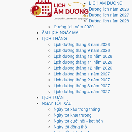
LỊCH ÂM DƯƠNG
Dương lịch năm 2026
Dương lịch năm 2027
Dương lịch năm 2028
Dương lịch năm 2029
Trang chủ
ÂM LỊCH NGÀY MAI
Lịch năm 2048
LỊCH THÁNG
Tháng 4/2048
Lịch dương tháng 8 năm 2026
Lịch âm dương tháng 
Lịch dương tháng 9 năm 2026
Lịch dương tháng 10 năm 2026
Lịch dương tháng 11 năm 2026
Tháng 4/2048 ứng với tháng 2 và 3 âm lịch năm Mậu Th
Lịch dương tháng 12 năm 2026
Lịch dương tháng 1 năm 2027
Tháng 4/2048 có
30 ngày
, gồm 12 ngày thuộc tháng 2 
Lịch dương tháng 2 năm 2027
Thang 5 bậc dùng chung với trang chi tiết từng ngày cho
Lịch dương tháng 3 năm 2027
Lịch dương tháng 4 năm 2027
Xét theo từng việc,
động thổ
rộng cửa nhất với
16 ngày
LỊCH TUẦN
4
NGÀY TỐT XẤU
Ngày rất tốt
Ngày tốt xấu trong tháng
0
Ngày tốt khai trương
Ngày tốt
Ngày tốt cưới hỏi - kết hôn
11
Ngày tốt động thổ
Ngày xấu