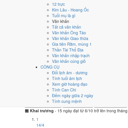
Ngày tốt tháng 4/2048 dồn về
tuần 4 (20/4 - 26/4)
với
2 
12 trực
tuần 2.
Kim Lâu - Hoang Ốc
Tuổi mụ là gì
Muốn xem sát hơn từng ngày trong một tuần, mở
lịch tuầ
Văn khấn
Tất cả văn khấn
Bảng thống kê ngày tốt xấu theo tuần
Văn khấn Ông Táo
Tuần
Ngày dương
Tốt
Xấu
Phân bố
Đánh giá
Văn khấn Giao thừa
Tuần 1
1/4 - 5/4
0
2
⚠️ Cần thận trọng
Gia tiên Rằm, mùng 1
Tuần 2
6/4 - 12/4
1
3
⚠️ Nhiều ngày xấu 
Thần Tài Thổ Địa
Tuần 3
13/4 - 19/4
1
3
⚠️ Cần thận trọng
Văn khấn nhập trạch
Tuần 4
20/4 - 26/4
2
2
✅ Tốt nhất tháng
Văn khấn cúng giỗ
Tuần 5
27/4 - 30/4
0
1
⚠️ Cần thận trọng
CÔNG CỤ
Đổi lịch âm - dương
Ngày nào đẹp nhất tháng 4
Tính tuổi âm lịch
Xem giờ hoàng đạo
Mỗi việc chấm theo bộ Trực và sao 28 Tú riêng nên ngà
Tính Can Chi
Hẹp nhất là
cưới hỏi
, chỉ
13 ngày
.
Đếm ngày giữa 2 ngày
Tính cung mệnh
🏪 Khai trương
15
💍 Cưới hỏi
13
🏗️ Động thổ
16
🏪 Khai trương
- 15 ngày đạt từ 6/10 trở lên trong thán
1
14/4