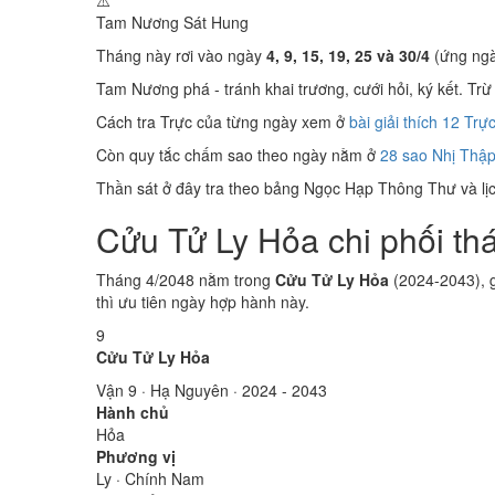
⚠️
Tam Nương Sát
Hung
Tháng này rơi vào ngày
4, 9, 15, 19, 25 và 30/4
(ứng ngà
Tam Nương phá - tránh khai trương, cưới hỏi, ký kết. Trừ 
Cách tra Trực của từng ngày xem ở
bài giải thích 12 Trự
Còn quy tắc chấm sao theo ngày nằm ở
28 sao Nhị Thập
Thần sát ở đây tra theo bảng Ngọc Hạp Thông Thư và lịch
Cửu Tử Ly Hỏa chi phối th
Tháng 4/2048 nằm trong
Cửu Tử Ly Hỏa
(2024-2043), g
thì ưu tiên ngày hợp hành này.
9
Cửu Tử Ly Hỏa
Vận 9 · Hạ Nguyên · 2024 - 2043
Hành chủ
Hỏa
Phương vị
Ly · Chính Nam