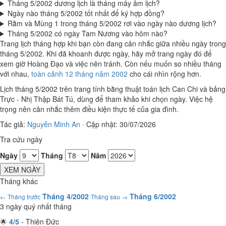
Tháng 5/2002 dương lịch là tháng mấy âm lịch?
Ngày nào tháng 5/2002 tốt nhất để ký hợp đồng?
Rằm và Mùng 1 trong tháng 5/2002 rơi vào ngày nào dương lịch?
Tháng 5/2002 có ngày Tam Nương vào hôm nào?
Trang lịch tháng hợp khi bạn còn đang cân nhắc giữa nhiều ngày trong
tháng 5/2002. Khi đã khoanh được ngày, hãy mở trang ngày đó để
xem giờ Hoàng Đạo và việc nên tránh. Còn nếu muốn so nhiều tháng
với nhau,
toàn cảnh 12 tháng năm 2002
cho cái nhìn rộng hơn.
Lịch tháng 5/2002 trên trang tính bằng thuật toán lịch Can Chi và bảng
Trực - Nhị Thập Bát Tú, dùng để tham khảo khi chọn ngày. Việc hệ
trọng nên cân nhắc thêm điều kiện thực tế của gia đình.
Tác giả:
Nguyễn Minh An
·
Cập nhật: 30/07/2026
Tra cứu ngày
Ngày
Tháng
Năm
XEM NGÀY
Tháng khác
Tháng 4/2002
Tháng 6/2002
← Tháng trước
Tháng sau →
3 ngày quý nhất tháng
🌟
4/5
- Thiên Đức