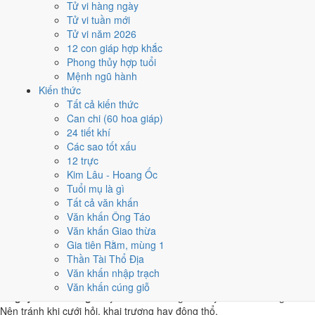
Tử vi hàng ngày
Kỷ Sửu
Tử vi tuần mới
★★★★★ 9/10
Tử vi năm 2026
4
12 con giáp hợp khắc
7/5
Phong thủy hợp tuổi
T3 · 25/3 âm
Mệnh ngũ hành
Ất Hợi
Kiến thức
★★★★☆ 8/10
Tất cả kiến thức
5
Can chi (60 hoa giáp)
8/5
24 tiết khí
T4 · 26/3 âm
Các sao tốt xấu
Bính Tý
12 trực
★★★★☆ 8/10
Kim Lâu - Hoang Ốc
Điểm chấm từ Trực, sao Nhị Thập Bát Tú, Hoàng Đạo - Hắc Đạo và
Tuổi mụ là gì
ngày cấm kỵ của riêng việc này
Bảng ngày khai trương cả năm
Tất cả văn khấn
Văn khấn Ông Táo
Tháng 5/2002 có ngày nào nên
Văn khấn Giao thừa
Gia tiên Rằm, mùng 1
tránh, lỡ kẹt thì xử lý sao?
Thần Tài Thổ Địa
Văn khấn nhập trạch
Tháng 5/2002 có
4 ngày Rất xấu
rơi vào
6, 11, 19 và 31/5
, cộng thêm
Văn khấn cúng giỗ
6 ngày Tam Nương
. Đây là nhóm chồng nhiều yếu tố xấu cùng lúc.
Nên tránh khi cưới hỏi, khai trương hay động thổ.