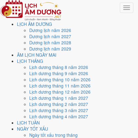
Toggle
navigat
LỊCH ÂM DƯƠNG
Trang chủ
Dương lịch năm 2026
Lịch năm 2002
Dương lịch năm 2027
Tháng 5/2002
Dương lịch năm 2028
Dương lịch năm 2029
Lịch âm dương tháng 5
ÂM LỊCH NGÀY MAI
LỊCH THÁNG
năm 2002 - Tháng Giáp
Lịch dương tháng 8 năm 2026
Lịch dương tháng 9 năm 2026
Thìn
Lịch dương tháng 10 năm 2026
Lịch dương tháng 11 năm 2026
Lịch dương tháng 12 năm 2026
Tháng 5/2002 ứng với tháng 3 và 4 âm lịch năm Nhâm Ngọ. Tháng
Lịch dương tháng 1 năm 2027
này có
8 ngày từ mức Tốt trở lên
và
14 ngày nên tránh
, đẹp nhất là
Lịch dương tháng 2 năm 2027
10, 15 và 21/5
. Rằm rơi vào
26/5
.
Lịch dương tháng 3 năm 2027
Tháng 5/2002 có
31 ngày
, gồm 11 ngày thuộc tháng 3 âm và 20 ngày
Lịch dương tháng 4 năm 2027
thuộc tháng 4 âm. Tháng âm đầu tiên là
Giáp Thìn
, năm Nhâm Ngọ.
LỊCH TUẦN
NGÀY TỐT XẤU
Thang 5 bậc dùng chung với trang chi tiết từng ngày cho ra
4 ngày
Ngày tốt xấu trong tháng
Rất tốt
và
4 ngày Tốt
. Đối lại là
14 ngày Xấu trở xuống
. Nhóm đẹp