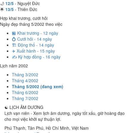
🌙
12/5
- Nguyệt Đức
🌟
13/5
- Thiên Đức
Hợp khai trương, cưới hỏi
Ngày đẹp tháng 5/2002 theo việc
🏪 Khai trương - 12 ngày
💍 Cưới hỏi - 14 ngày
🏗️ Động thổ - 14 ngày
✈️ Xuất hành - 15 ngày
✍️ Ký hợp đồng - 16 ngày
Lịch năm 2002
Tháng 3/2002
Tháng 4/2002
Tháng 5/2002 (đang xem)
Tháng 6/2002
Tháng 7/2002
☯
LỊCH ÂM DƯƠNG
Lịch vạn niên - Xem lịch âm dương, ngày tốt xấu, giờ hoàng đạo
cho mọi việc khởi sự thuận lợi.
Phú Thạnh, Tân Phú
,
Hồ Chí Minh
,
Việt Nam