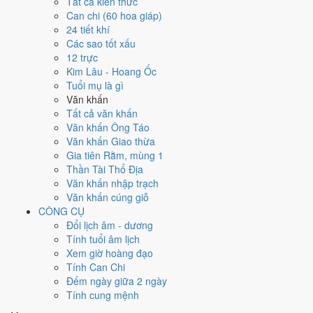
Tất cả kiến thức
T2
T3
T4
T5
T6
T7
CN
Can chi (60 hoa giáp)
★
4
22/3
24 tiết khí
29
17/3
30
18/3
2
20/3
3
21/3
5
23/3
1
19/3
Kỷ
Nhâm
Các sao tốt xấu
Đinh
Mậu
Canh Ngọ
Tân Mùi
Quý Dậu
Tỵ
Hoàng
Thân
12 trực
Mão
Thìn
Hắc
Hắc
Hoàng
Thiên Đức
Kim Lâu - Hoang Ốc
12
1/4
Tuổi mụ là gì
6
24/3
7
25/3
8
26/3
9
27/3
10
28/3
11
29/3
Kỷ
Canh Thìn
Văn khấn
Giáp
Ất Hợi
Bính Tý
Đinh Sửu
Mậu Dần
Mão
Hắc
Nguyệt
Tất cả văn khấn
Tuất
Hắc
Hoàng
Hắc
Hắc
Hoàng
Đức
Văn khấn Ông Táo
★
13
2/4
14
3/4
Văn khấn Giao thừa
15
4/4
16
5/4
18
7/4
19
8/4
Tân Tỵ
Nhâm
17
6/4
Ất
Gia tiên Rằm, mùng 1
Quý Mùi
Giáp Thân
Bính Tuất
Đinh Hợi
Thiên
Ngọ
Dậu
Hắc
Thần Tài Thổ Địa
Hoàng
Hắc
Hoàng
Hoàng
Đức
Hoàng
Văn khấn nhập trạch
22
11/4
24
13/4
Văn khấn cúng giỗ
20
9/4
21
10/4
★
23
12/4
25
14/4
26
15/4
Canh Dần
Nhâm
CÔNG CỤ
Mậu Tý
Kỷ Sửu
Tân Mão
Quý Tỵ
Giáp Ngọ
Nguyệt
Thìn
Đổi lịch âm - dương
Hắc
Hoàng
Thiên Đức
Hắc
Rằm
Đức
Hoàng
Tính tuổi âm lịch
28
17/4
Xem giờ hoàng đạo
27
16/4
29
18/4
30
19/4
31
20/4
Bính
1
21/4
2
22/4
Tính Can Chi
Ất Mùi
Đinh Dậu
Mậu Tuất
Kỷ Hợi
Thân
Canh Tý
Tân Sửu
Đếm ngày giữa 2 ngày
Hoàng
Hắc
Hoàng
Hoàng
Hắc
Tính cung mệnh
Rất tốt
Tốt
Bình thường
Xấu
Rất xấu
★ Thiên Đức · ✨ Thiên Xá (quý