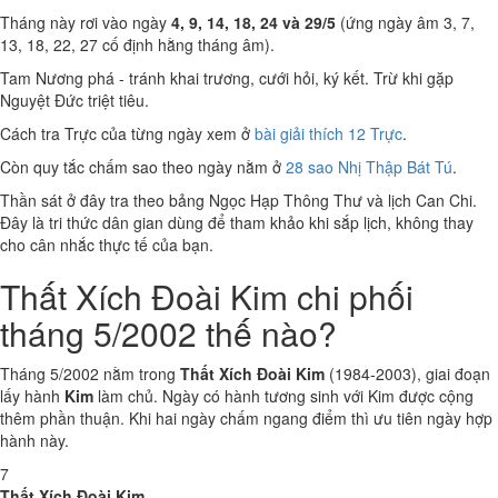
Tháng này rơi vào ngày
4, 9, 14, 18, 24 và 29/5
(ứng ngày âm 3, 7,
13, 18, 22, 27 cố định hằng tháng âm).
Tam Nương phá - tránh khai trương, cưới hỏi, ký kết. Trừ khi gặp
Nguyệt Đức triệt tiêu.
Cách tra Trực của từng ngày xem ở
bài giải thích 12 Trực
.
Còn quy tắc chấm sao theo ngày nằm ở
28 sao Nhị Thập Bát Tú
.
Thần sát ở đây tra theo bảng Ngọc Hạp Thông Thư và lịch Can Chi.
Đây là tri thức dân gian dùng để tham khảo khi sắp lịch, không thay
cho cân nhắc thực tế của bạn.
Thất Xích Đoài Kim chi phối
tháng 5/2002 thế nào?
Tháng 5/2002 nằm trong
Thất Xích Đoài Kim
(1984-2003), giai đoạn
lấy hành
Kim
làm chủ. Ngày có hành tương sinh với Kim được cộng
thêm phần thuận. Khi hai ngày chấm ngang điểm thì ưu tiên ngày hợp
hành này.
7
Thất Xích Đoài Kim