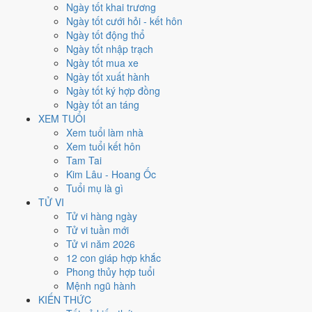
Ngày tốt khai trương
nhất rơi vào
10, 15, 21 và 27/5
.
Ngày tốt cưới hỏi - kết hôn
Xét theo từng việc,
ký hợp đồng
rộng cửa nhất với
16 ngày
đạt từ
Ngày tốt động thổ
6/10.
Khai trương
hẹp nhất, chỉ
12 ngày
. Việc nào kén ngày thì nên
Ngày tốt nhập trạch
chốt lịch sớm.
Ngày tốt mua xe
Ngày tốt xuất hành
4
Ngày tốt ký hợp đồng
Ngày rất tốt
Ngày tốt an táng
4
XEM TUỔI
Ngày tốt
Xem tuổi làm nhà
14
Xem tuổi kết hôn
Ngày xấu
Tam Tai
5
Kim Lâu - Hoang Ốc
Ngày quý hiếm
Tuổi mụ là gì
Lịch âm dương tháng 5/2002 chi
TỬ VI
Tử vi hàng ngày
tiết từng ngày
Tử vi tuần mới
Tử vi năm 2026
12 con giáp hợp khắc
Tháng
Năm
XEM
Phong thủy hợp tuổi
Lưới lịch dưới đây trải đủ
31 ngày
của tháng 5/2002. Mỗi ô ghi ngày
Mệnh ngũ hành
dương, ngày âm và can chi ngày, tô màu theo 5 mức. Tháng này có
8
KIẾN THỨC
ngày từ mức Tốt trở lên
và
14 ngày từ mức Xấu trở xuống
.