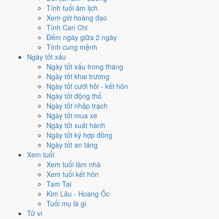
Tính tuổi âm lịch
Mỗi việc chấm theo bộ Trực và sao 28 Tú riêng nên ngày đẹp của
Xem giờ hoàng đạo
từng việc không trùng nhau. Tháng 5/2002 rộng cửa nhất cho
ký hợp
Tính Can Chi
đồng
với
16 ngày
đạt từ 6/10, cao nhất là
4/5
. Hẹp nhất là
khai
Đếm ngày giữa 2 ngày
trương
, chỉ
12 ngày
.
Tính cung mệnh
Ngày tốt xấu
🏪 Khai trương
12
💍 Cưới hỏi
14
🏗️ Động thổ
14
Ngày tốt xấu trong tháng
✈️ Xuất hành
15
✍️ Ký hợp đồng
16
Ngày tốt khai trương
🏪 Khai trương
- 12 ngày đạt từ 6/10 trở lên trong tháng 5/2002
Ngày tốt cưới hỏi - kết hôn
Ngày tốt động thổ
1
Ngày tốt nhập trạch
15/5
Ngày tốt mua xe
T4 · 4/4 âm
Ngày tốt xuất hành
Quý Mùi
Ngày tốt ký hợp đồng
★★★★★ 10/10
Ngày tốt an táng
2
Xem tuổi
27/5
Xem tuổi làm nhà
T2 · 16/4 âm
Xem tuổi kết hôn
Ất Mùi
Tam Tai
★★★★★ 10/10
Kim Lâu - Hoang Ốc
3
Tuổi mụ là gì
21/5
Tử vi
T3 · 10/4 âm