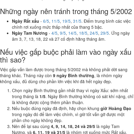
Những ngày nên tránh trong tháng 5/2002
Ngày Rất xấu
-
6/5
,
11/5
,
19/5
,
31/5
. Điểm trung bình các việc
chính rơi xuống mức thấp nhất của thang 5 bậc.
Ngày Tam Nương
-
4/5
,
9/5
,
14/5
,
18/5
,
24/5
,
29/5
. Ứng ngày
âm 3, 7, 13, 18, 22 và 27 cố định hằng tháng âm.
Nếu việc gấp buộc phải làm vào ngày xấu
thì sao?
Việc gấp vẫn làm được trong tháng 5/2002 mà không phải dời sang
tháng khác. Tháng này còn
9 ngày Bình thường
, là nhóm ngày
không xấu, đủ dùng cho phần lớn việc khi đã hết ngày đẹp.
Chọn ngày Bình thường gần nhất thay vì ngày Xấu: sớm nhất
trong tháng là
1/5
. Ngày Bình thường không có sát khí nặng, chỉ
là không được cộng thêm phần thuận.
Nếu buộc đúng ngày đã định, hãy chọn khung
giờ Hoàng Đạo
trong ngày đó để làm việc chính, vì giờ tốt vẫn gỡ được một
phần cho ngày không đẹp.
Nên để lại sau cùng
4, 9, 14, 18, 24 và 29/5
là ngày Tam
Nương, và
6, 11, 19 và 31/5
là nhóm rơi xuống mức Rất xấu.