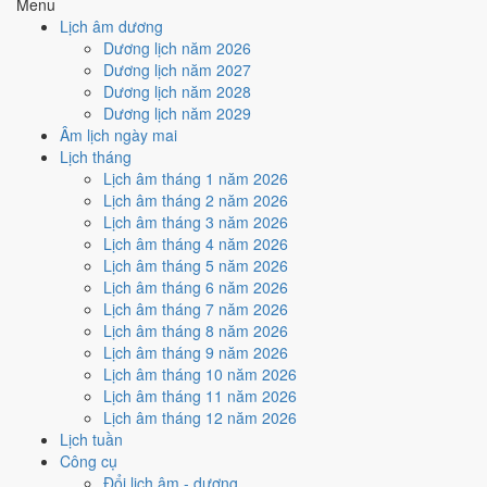
Menu
hiếm)
Lịch âm dương
Dương lịch năm 2026
Tuần nào trong tháng 5/2002
Dương lịch năm 2027
nhiều ngày tốt nhất?
Dương lịch năm 2028
Dương lịch năm 2029
Âm lịch ngày mai
Ngày tốt tháng 5/2002 dồn về
tuần 1 (1/5 - 5/5)
với
2 ngày
từ mức Tốt
Lịch tháng
trở lên. Kém nhất là
tuần 2 (6/5 - 12/5)
với
4 ngày xấu
. Lịch còn xê
Lịch âm tháng 1 năm 2026
dịch được thì đặt việc lớn vào tuần 1, né tuần 2.
Lịch âm tháng 2 năm 2026
Muốn xem sát hơn từng ngày trong một tuần, mở
lịch tuần hiện tại
.
Lịch âm tháng 3 năm 2026
Lịch âm tháng 4 năm 2026
Bảng thống kê ngày tốt xấu theo tuần
Lịch âm tháng 5 năm 2026
Lịch âm tháng 6 năm 2026
Tuần
Ngày dương
Tốt
Xấu
Phân bố
Đánh giá
Lịch âm tháng 7 năm 2026
Tuần 1
1/5 - 5/5
2
1
✅ Tốt nhất tháng
Lịch âm tháng 8 năm 2026
Tuần 2
6/5 - 12/5
2
4
⚠️ Nhiều ngày xấu nhất
Lịch âm tháng 9 năm 2026
Tuần 3
13/5 - 19/5
1
3
⚠️ Cần thận trọng
Lịch âm tháng 10 năm 2026
Tuần 4
20/5 - 26/5
1
4
⚠️ Cần thận trọng
Lịch âm tháng 11 năm 2026
Tuần 5
27/5 - 31/5
2
2
➖ Cân bằng
Lịch âm tháng 12 năm 2026
Ngày nào đẹp nhất tháng 5/2002
Lịch tuần
Công cụ
để cưới hỏi, khai trương?
Đổi lịch âm - dương