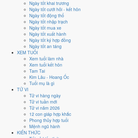
Ngày tốt khai trương
nhất rơi vào
16, 22 và 28/5
.
Ngày tốt cưới hỏi - kết hôn
Xét theo từng việc,
ký hợp đồng
rộng cửa nhất với
13 ngày
đạt từ
Ngày tốt động thổ
6/10.
Khai trương
hẹp nhất, chỉ
10 ngày
. Việc nào kén ngày thì nên
Ngày tốt nhập trạch
chốt lịch sớm.
Ngày tốt mua xe
Ngày tốt xuất hành
3
Ngày tốt ký hợp đồng
Ngày rất tốt
Ngày tốt an táng
2
XEM TUỔI
Ngày tốt
Xem tuổi làm nhà
16
Xem tuổi kết hôn
Ngày xấu
Tam Tai
4
Kim Lâu - Hoang Ốc
Ngày quý hiếm
Tuổi mụ là gì
Lịch âm dương tháng 5/2019 chi
TỬ VI
Tử vi hàng ngày
tiết từng ngày
Tử vi tuần mới
Tử vi năm 2026
12 con giáp hợp khắc
Tháng
Năm
XEM
Phong thủy hợp tuổi
Lưới lịch dưới đây trải đủ
31 ngày
của tháng 5/2019. Mỗi ô ghi ngày
Mệnh ngũ hành
dương, ngày âm và can chi ngày, tô màu theo 5 mức. Tháng này có
5
KIẾN THỨC
ngày từ mức Tốt trở lên
và
16 ngày từ mức Xấu trở xuống
.