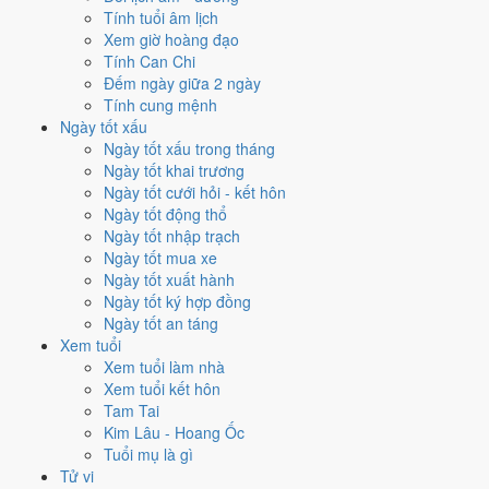
Tính tuổi âm lịch
Mỗi việc chấm theo bộ Trực và sao 28 Tú riêng nên ngày đẹp của
Xem giờ hoàng đạo
từng việc không trùng nhau. Tháng 5/2019 rộng cửa nhất cho
ký hợp
Tính Can Chi
đồng
với
13 ngày
đạt từ 6/10, cao nhất là
16/5
. Hẹp nhất là
khai
Đếm ngày giữa 2 ngày
trương
, chỉ
10 ngày
.
Tính cung mệnh
Ngày tốt xấu
🏪 Khai trương
10
💍 Cưới hỏi
12
🏗️ Động thổ
11
Ngày tốt xấu trong tháng
✈️ Xuất hành
12
✍️ Ký hợp đồng
13
Ngày tốt khai trương
🏪 Khai trương
- 10 ngày đạt từ 6/10 trở lên trong tháng 5/2019
Ngày tốt cưới hỏi - kết hôn
Ngày tốt động thổ
1
Ngày tốt nhập trạch
22/5
Ngày tốt mua xe
T4 · 18/4 âm
Ngày tốt xuất hành
Kỷ Mùi
Ngày tốt ký hợp đồng
★★★★★ 10/10
Ngày tốt an táng
2
Xem tuổi
16/5
Xem tuổi làm nhà
T5 · 12/4 âm
Xem tuổi kết hôn
Quý Sửu
Tam Tai
★★★★★ 9/10
Kim Lâu - Hoang Ốc
3
Tuổi mụ là gì
28/5
Tử vi
T3 · 24/4 âm