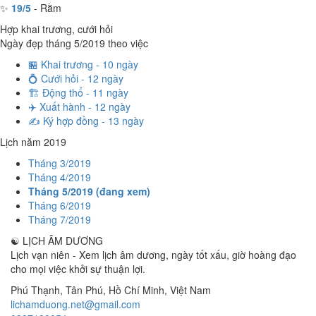
✨
19/5
- Rằm
Hợp khai trương, cưới hỏi
Ngày đẹp tháng 5/2019 theo việc
🏪 Khai trương - 10 ngày
💍 Cưới hỏi - 12 ngày
🏗️ Động thổ - 11 ngày
✈️ Xuất hành - 12 ngày
✍️ Ký hợp đồng - 13 ngày
Lịch năm 2019
Tháng 3/2019
Tháng 4/2019
Tháng 5/2019 (đang xem)
Tháng 6/2019
Tháng 7/2019
☯
LỊCH ÂM DƯƠNG
Lịch vạn niên - Xem lịch âm dương, ngày tốt xấu, giờ hoàng đạo
cho mọi việc khởi sự thuận lợi.
Phú Thạnh, Tân Phú
,
Hồ Chí Minh
,
Việt Nam
lichamduong.net@gmail.com