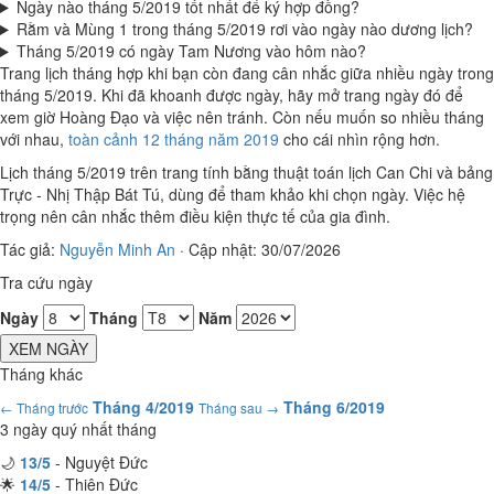
Ngày nào tháng 5/2019 tốt nhất để ký hợp đồng?
Rằm và Mùng 1 trong tháng 5/2019 rơi vào ngày nào dương lịch?
Tháng 5/2019 có ngày Tam Nương vào hôm nào?
Trang lịch tháng hợp khi bạn còn đang cân nhắc giữa nhiều ngày trong
tháng 5/2019. Khi đã khoanh được ngày, hãy mở trang ngày đó để
xem giờ Hoàng Đạo và việc nên tránh. Còn nếu muốn so nhiều tháng
với nhau,
toàn cảnh 12 tháng năm 2019
cho cái nhìn rộng hơn.
Lịch tháng 5/2019 trên trang tính bằng thuật toán lịch Can Chi và bảng
Trực - Nhị Thập Bát Tú, dùng để tham khảo khi chọn ngày. Việc hệ
trọng nên cân nhắc thêm điều kiện thực tế của gia đình.
Tác giả:
Nguyễn Minh An
·
Cập nhật: 30/07/2026
Tra cứu ngày
Ngày
Tháng
Năm
XEM NGÀY
Tháng khác
Tháng 4/2019
Tháng 6/2019
← Tháng trước
Tháng sau →
3 ngày quý nhất tháng
🌙
13/5
- Nguyệt Đức
🌟
14/5
- Thiên Đức