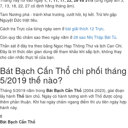
Tháng này rơi vào ngày
1, 7, 11, 17, 22, 26 và 31/5
(ứng ngày âm 3,
7, 13, 18, 22, 27 cố định hằng tháng âm).
Tam Nương phá - tránh khai trương, cưới hỏi, ký kết. Trừ khi gặp
Nguyệt Đức triệt tiêu.
Cách tra Trực của từng ngày xem ở
bài giải thích 12 Trực
.
Còn quy tắc chấm sao theo ngày nằm ở
28 sao Nhị Thập Bát Tú
.
Thần sát ở đây tra theo bảng Ngọc Hạp Thông Thư và lịch Can Chi.
Đây là tri thức dân gian dùng để tham khảo khi sắp lịch, không thay
cho cân nhắc thực tế của bạn.
Bát Bạch Cấn Thổ chi phối tháng
5/2019 thế nào?
Tháng 5/2019 nằm trong
Bát Bạch Cấn Thổ
(2004-2023), giai đoạn
lấy hành
Thổ
làm chủ. Ngày có hành tương sinh với Thổ được cộng
thêm phần thuận. Khi hai ngày chấm ngang điểm thì ưu tiên ngày hợp
hành này.
8
Bát Bạch Cấn Thổ