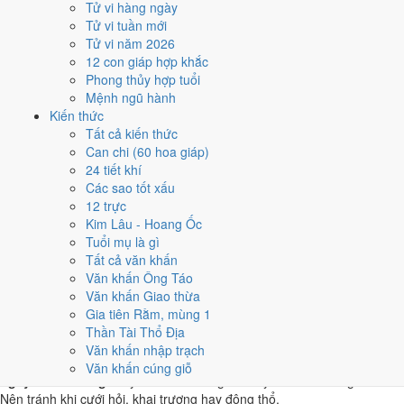
Tử vi hàng ngày
Ất Sửu
Tử vi tuần mới
★★★★★ 9/10
Tử vi năm 2026
4
12 con giáp hợp khắc
6/5
Phong thủy hợp tuổi
T2 · 2/4 âm
Mệnh ngũ hành
Quý Mão
Kiến thức
★★★★☆ 8/10
Tất cả kiến thức
5
Can chi (60 hoa giáp)
10/5
24 tiết khí
T6 · 6/4 âm
Các sao tốt xấu
Đinh Mùi
12 trực
★★★★☆ 8/10
Kim Lâu - Hoang Ốc
Điểm chấm từ Trực, sao Nhị Thập Bát Tú, Hoàng Đạo - Hắc Đạo và
Tuổi mụ là gì
ngày cấm kỵ của riêng việc này
Bảng ngày khai trương cả năm
Tất cả văn khấn
Văn khấn Ông Táo
Tháng 5/2019 có ngày nào nên
Văn khấn Giao thừa
Gia tiên Rằm, mùng 1
tránh, lỡ kẹt thì xử lý sao?
Thần Tài Thổ Địa
Văn khấn nhập trạch
Tháng 5/2019 có
2 ngày Rất xấu
rơi vào
1 và 26/5
, cộng thêm
7
Văn khấn cúng giỗ
ngày Tam Nương
. Đây là nhóm chồng nhiều yếu tố xấu cùng lúc.
Nên tránh khi cưới hỏi, khai trương hay động thổ.