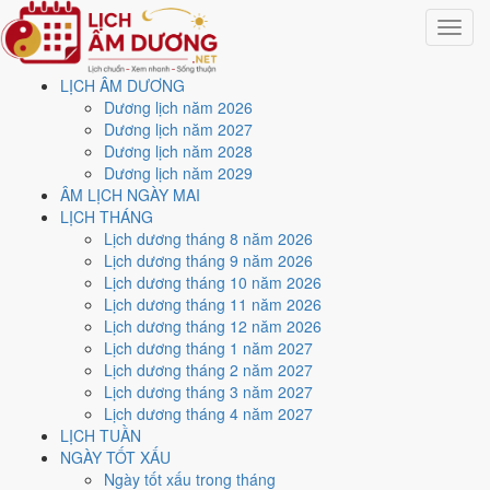
Toggle
navigat
LỊCH ÂM DƯƠNG
Trang chủ
Dương lịch năm 2026
Lịch năm 2019
Dương lịch năm 2027
Tháng 5/2019
Dương lịch năm 2028
Dương lịch năm 2029
Lịch âm dương tháng 5
ÂM LỊCH NGÀY MAI
LỊCH THÁNG
năm 2019 - Tháng Mậu
Lịch dương tháng 8 năm 2026
Lịch dương tháng 9 năm 2026
Thìn
Lịch dương tháng 10 năm 2026
Lịch dương tháng 11 năm 2026
Lịch dương tháng 12 năm 2026
Tháng 5/2019 ứng với tháng 3 và 4 âm lịch năm Kỷ Hợi. Tháng này có
Lịch dương tháng 1 năm 2027
5 ngày từ mức Tốt trở lên
và
16 ngày nên tránh
, đẹp nhất là
16, 22
Lịch dương tháng 2 năm 2027
và 28/5
. Rằm rơi vào
19/5
.
Lịch dương tháng 3 năm 2027
Tháng 5/2019 có
31 ngày
, gồm 4 ngày thuộc tháng 3 âm và 27 ngày
Lịch dương tháng 4 năm 2027
thuộc tháng 4 âm. Tháng âm đầu tiên là
Mậu Thìn
, năm Kỷ Hợi.
LỊCH TUẦN
NGÀY TỐT XẤU
Thang 5 bậc dùng chung với trang chi tiết từng ngày cho ra
3 ngày
Ngày tốt xấu trong tháng
Rất tốt
và
2 ngày Tốt
. Đối lại là
16 ngày Xấu trở xuống
. Nhóm đẹp