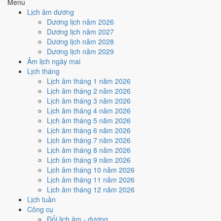
Menu
hiếm)
Lịch âm dương
Dương lịch năm 2026
Tuần nào trong tháng 5/2019
Dương lịch năm 2027
nhiều ngày tốt nhất?
Dương lịch năm 2028
Dương lịch năm 2029
Âm lịch ngày mai
Ngày tốt tháng 5/2019 dồn về
tuần 2 (6/5 - 12/5)
với
2 ngày
từ mức
Lịch tháng
Tốt trở lên. Kém nhất là
tuần 3 (13/5 - 19/5)
với
4 ngày xấu
. Lịch còn
Lịch âm tháng 1 năm 2026
xê dịch được thì đặt việc lớn vào tuần 2, né tuần 3.
Lịch âm tháng 2 năm 2026
Muốn xem sát hơn từng ngày trong một tuần, mở
lịch tuần hiện tại
.
Lịch âm tháng 3 năm 2026
Lịch âm tháng 4 năm 2026
Bảng thống kê ngày tốt xấu theo tuần
Lịch âm tháng 5 năm 2026
Lịch âm tháng 6 năm 2026
Tuần
Ngày dương
Tốt
Xấu
Phân bố
Đánh giá
Lịch âm tháng 7 năm 2026
Tuần 1
1/5 - 5/5
0
3
⚠️ Cần thận trọng
Lịch âm tháng 8 năm 2026
Tuần 2
6/5 - 12/5
2
3
✅ Tốt nhất tháng
Lịch âm tháng 9 năm 2026
Tuần 3
13/5 - 19/5
1
4
⚠️ Nhiều ngày xấu nhất
Lịch âm tháng 10 năm 2026
Tuần 4
20/5 - 26/5
1
3
⚠️ Cần thận trọng
Lịch âm tháng 11 năm 2026
Tuần 5
27/5 - 31/5
1
3
⚠️ Cần thận trọng
Lịch âm tháng 12 năm 2026
Ngày nào đẹp nhất tháng 5/2019
Lịch tuần
Công cụ
để cưới hỏi, khai trương?
Đổi lịch âm - dương