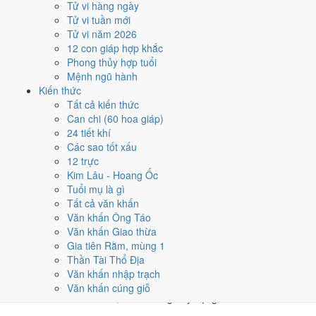
Tử vi hàng ngày
★★★★★ 9/10
Tử vi tuần mới
4
Tử vi năm 2026
16/6
12 con giáp hợp khắc
T4 · 16/5 âm
Phong thủy hợp tuổi
Quý Mão
Mệnh ngũ hành
★★★★☆ 8/10
Kiến thức
5
Tất cả kiến thức
28/6
Can chi (60 hoa giáp)
T2 · 28/5 âm
24 tiết khí
Ất Mão
Các sao tốt xấu
★★★★☆ 8/10
12 trực
Điểm chấm từ Trực, sao Nhị Thập Bát Tú, Hoàng Đạo - Hắc Đạo và
Kim Lâu - Hoang Ốc
ngày cấm kỵ của riêng việc này
Bảng ngày khai trương cả năm
Tuổi mụ là gì
Tất cả văn khấn
Tháng 6/1954 có ngày nào nên
Văn khấn Ông Táo
Văn khấn Giao thừa
tránh, lỡ kẹt thì xử lý sao?
Gia tiên Rằm, mùng 1
Thần Tài Thổ Địa
Tháng 6/1954 có
5 ngày Rất xấu
rơi vào
1, 6, 13, 18 và 25/6
, cộng
Văn khấn nhập trạch
thêm
6 ngày Tam Nương
. Đây là nhóm chồng nhiều yếu tố xấu cùng
Văn khấn cúng giỗ
lúc. Nên tránh khi cưới hỏi, khai trương hay động thổ.