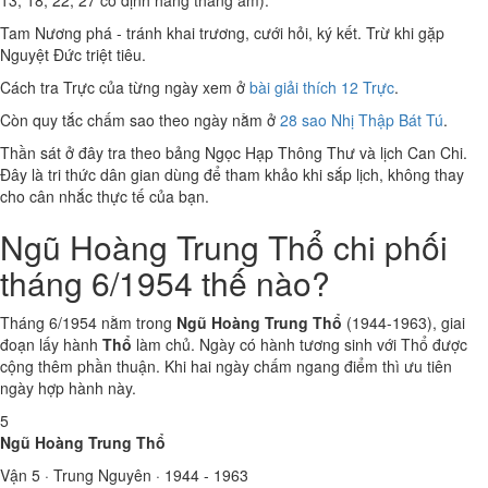
13, 18, 22, 27 cố định hằng tháng âm).
Tam Nương phá - tránh khai trương, cưới hỏi, ký kết. Trừ khi gặp
Nguyệt Đức triệt tiêu.
Cách tra Trực của từng ngày xem ở
bài giải thích 12 Trực
.
Còn quy tắc chấm sao theo ngày nằm ở
28 sao Nhị Thập Bát Tú
.
Thần sát ở đây tra theo bảng Ngọc Hạp Thông Thư và lịch Can Chi.
Đây là tri thức dân gian dùng để tham khảo khi sắp lịch, không thay
cho cân nhắc thực tế của bạn.
Ngũ Hoàng Trung Thổ chi phối
tháng 6/1954 thế nào?
Tháng 6/1954 nằm trong
Ngũ Hoàng Trung Thổ
(1944-1963), giai
đoạn lấy hành
Thổ
làm chủ. Ngày có hành tương sinh với Thổ được
cộng thêm phần thuận. Khi hai ngày chấm ngang điểm thì ưu tiên
ngày hợp hành này.
5
Ngũ Hoàng Trung Thổ
Vận 5 · Trung Nguyên · 1944 - 1963