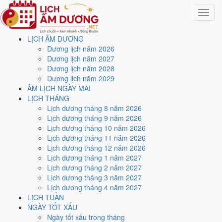
Toggle
navigat
LỊCH ÂM DƯƠNG
Trang chủ
Dương lịch năm 2026
Lịch năm 1954
Dương lịch năm 2027
Tháng 6/1954
Dương lịch năm 2028
Dương lịch năm 2029
Lịch âm dương tháng 6
ÂM LỊCH NGÀY MAI
LỊCH THÁNG
năm 1954 - Tháng Canh
Lịch dương tháng 8 năm 2026
Lịch dương tháng 9 năm 2026
Ngọ
Lịch dương tháng 10 năm 2026
Lịch dương tháng 11 năm 2026
Lịch dương tháng 12 năm 2026
Tháng 6/1954 ứng với tháng 5 và 6 âm lịch năm Giáp Ngọ. Tháng này
Lịch dương tháng 1 năm 2027
có
6 ngày từ mức Tốt trở lên
và
11 ngày nên tránh
, đẹp nhất là
21
Lịch dương tháng 2 năm 2027
và 30/6
. Rằm rơi vào
15/6
.
Lịch dương tháng 3 năm 2027
Tháng 6/1954 có
30 ngày
, gồm 29 ngày thuộc tháng 5 âm và 1 ngày
Lịch dương tháng 4 năm 2027
thuộc tháng 6 âm. Tháng âm đầu tiên là
Canh Ngọ
, năm Giáp Ngọ.
LỊCH TUẦN
NGÀY TỐT XẤU
Thang 5 bậc dùng chung với trang chi tiết từng ngày cho ra
2 ngày
Ngày tốt xấu trong tháng
Rất tốt
và
4 ngày Tốt
. Đối lại là
11 ngày Xấu trở xuống
. Nhóm đẹp