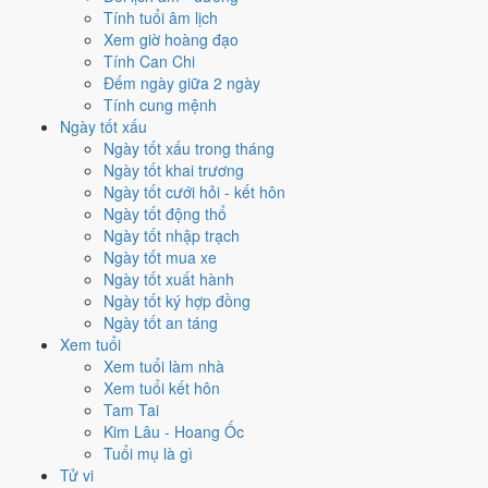
Mỗi việc chấm theo bộ Trực và sao 28 Tú riêng nên ngày đẹp của
Tính tuổi âm lịch
từng việc không trùng nhau. Tháng 6/1954 rộng cửa nhất cho
khai
Xem giờ hoàng đạo
trương
với
17 ngày
đạt từ 6/10, cao nhất là
9/6
. Hẹp nhất là
xuất
Tính Can Chi
hành
, chỉ
14 ngày
.
Đếm ngày giữa 2 ngày
Tính cung mệnh
🏪 Khai trương
17
💍 Cưới hỏi
14
🏗️ Động thổ
15
Ngày tốt xấu
✈️ Xuất hành
14
✍️ Ký hợp đồng
15
Ngày tốt xấu trong tháng
🏪 Khai trương
- 17 ngày đạt từ 6/10 trở lên trong tháng 6/1954
Ngày tốt khai trương
Ngày tốt cưới hỏi - kết hôn
1
Ngày tốt động thổ
9/6
Ngày tốt nhập trạch
T4 · 9/5 âm
Ngày tốt mua xe
Bính Thân
Ngày tốt xuất hành
★★★★★ 10/10
Ngày tốt ký hợp đồng
2
Ngày tốt an táng
21/6
Xem tuổi
T2 · 21/5 âm
Xem tuổi làm nhà
Mậu Thân
Xem tuổi kết hôn
★★★★★ 10/10
Tam Tai
3
Kim Lâu - Hoang Ốc
30/6
Tuổi mụ là gì
T4 · 1/6 âm
Tử vi
Đinh Tỵ