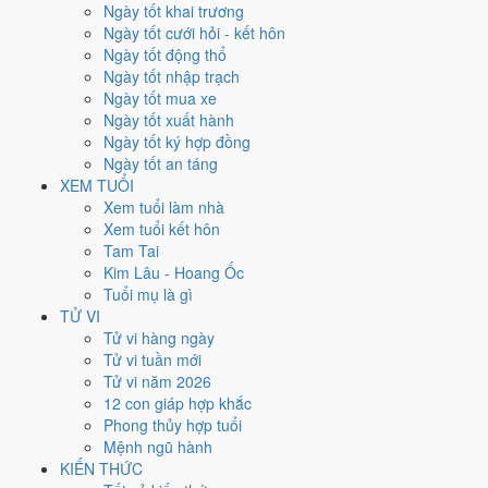
Ngày tốt khai trương
nhất rơi vào
21 và 30/6
.
Ngày tốt cưới hỏi - kết hôn
Xét theo từng việc,
khai trương
rộng cửa nhất với
17 ngày
đạt từ
Ngày tốt động thổ
6/10.
Xuất hành
hẹp nhất, chỉ
14 ngày
. Việc nào kén ngày thì nên
Ngày tốt nhập trạch
chốt lịch sớm.
Ngày tốt mua xe
Ngày tốt xuất hành
2
Ngày tốt ký hợp đồng
Ngày rất tốt
Ngày tốt an táng
4
XEM TUỔI
Ngày tốt
Xem tuổi làm nhà
11
Xem tuổi kết hôn
Ngày xấu
Tam Tai
3
Kim Lâu - Hoang Ốc
Ngày quý hiếm
Tuổi mụ là gì
Lịch âm dương tháng 6/1954 chi
TỬ VI
Tử vi hàng ngày
tiết từng ngày
Tử vi tuần mới
Tử vi năm 2026
12 con giáp hợp khắc
Tháng
Năm
XEM
Phong thủy hợp tuổi
Lưới lịch dưới đây trải đủ
30 ngày
của tháng 6/1954. Mỗi ô ghi ngày
Mệnh ngũ hành
dương, ngày âm và can chi ngày, tô màu theo 5 mức. Tháng này có
6
KIẾN THỨC
ngày từ mức Tốt trở lên
và
11 ngày từ mức Xấu trở xuống
.