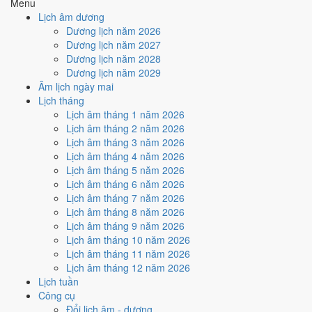
Menu
Lịch âm dương
Tuần nào trong tháng 6/1954
Dương lịch năm 2026
nhiều ngày tốt nhất?
Dương lịch năm 2027
Dương lịch năm 2028
Dương lịch năm 2029
Ngày tốt tháng 6/1954 dồn về
tuần 5 (28/6 - 30/6)
với
2 ngày
từ mức
Âm lịch ngày mai
Tốt trở lên. Kém nhất là
tuần 2 (7/6 - 13/6)
với
4 ngày xấu
. Lịch còn
Lịch tháng
xê dịch được thì đặt việc lớn vào tuần 5, né tuần 2.
Lịch âm tháng 1 năm 2026
Muốn xem sát hơn từng ngày trong một tuần, mở
lịch tuần hiện tại
.
Lịch âm tháng 2 năm 2026
Lịch âm tháng 3 năm 2026
Bảng thống kê ngày tốt xấu theo tuần
Lịch âm tháng 4 năm 2026
Lịch âm tháng 5 năm 2026
Tuần
Ngày dương
Tốt
Xấu
Phân bố
Đánh giá
Lịch âm tháng 6 năm 2026
Tuần 1
1/6 - 6/6
1
2
⚠️ Cần thận trọng
Lịch âm tháng 7 năm 2026
Tuần 2
7/6 - 13/6
1
4
⚠️ Nhiều ngày xấu nhất
Lịch âm tháng 8 năm 2026
Tuần 3
14/6 - 20/6
1
3
⚠️ Cần thận trọng
Lịch âm tháng 9 năm 2026
Tuần 4
21/6 - 27/6
1
2
⚠️ Cần thận trọng
Lịch âm tháng 10 năm 2026
Tuần 5
28/6 - 30/6
2
0
✅ Tốt nhất tháng
Lịch âm tháng 11 năm 2026
Ngày nào đẹp nhất tháng 6/1954
Lịch âm tháng 12 năm 2026
Lịch tuần
để cưới hỏi, khai trương?
Công cụ
Đổi lịch âm - dương