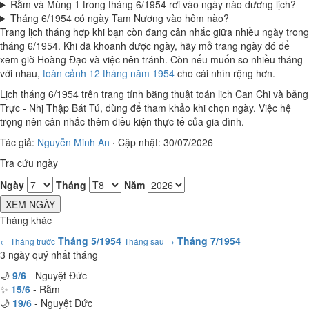
Rằm và Mùng 1 trong tháng 6/1954 rơi vào ngày nào dương lịch?
Tháng 6/1954 có ngày Tam Nương vào hôm nào?
Trang lịch tháng hợp khi bạn còn đang cân nhắc giữa nhiều ngày trong
tháng 6/1954. Khi đã khoanh được ngày, hãy mở trang ngày đó để
xem giờ Hoàng Đạo và việc nên tránh. Còn nếu muốn so nhiều tháng
với nhau,
toàn cảnh 12 tháng năm 1954
cho cái nhìn rộng hơn.
Lịch tháng 6/1954 trên trang tính bằng thuật toán lịch Can Chi và bảng
Trực - Nhị Thập Bát Tú, dùng để tham khảo khi chọn ngày. Việc hệ
trọng nên cân nhắc thêm điều kiện thực tế của gia đình.
Tác giả:
Nguyễn Minh An
·
Cập nhật: 30/07/2026
Tra cứu ngày
Ngày
Tháng
Năm
XEM NGÀY
Tháng khác
Tháng 5/1954
Tháng 7/1954
← Tháng trước
Tháng sau →
3 ngày quý nhất tháng
🌙
9/6
- Nguyệt Đức
✨
15/6
- Rằm
🌙
19/6
- Nguyệt Đức