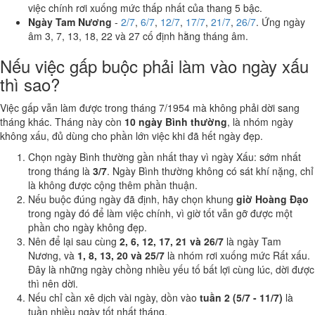
việc chính rơi xuống mức thấp nhất của thang 5 bậc.
Ngày Tam Nương
-
2/7
,
6/7
,
12/7
,
17/7
,
21/7
,
26/7
. Ứng ngày
âm 3, 7, 13, 18, 22 và 27 cố định hằng tháng âm.
Nếu việc gấp buộc phải làm vào ngày xấu
thì sao?
Việc gấp vẫn làm được trong tháng 7/1954 mà không phải dời sang
tháng khác. Tháng này còn
10 ngày Bình thường
, là nhóm ngày
không xấu, đủ dùng cho phần lớn việc khi đã hết ngày đẹp.
Chọn ngày Bình thường gần nhất thay vì ngày Xấu: sớm nhất
trong tháng là
3/7
. Ngày Bình thường không có sát khí nặng, chỉ
là không được cộng thêm phần thuận.
Nếu buộc đúng ngày đã định, hãy chọn khung
giờ Hoàng Đạo
trong ngày đó để làm việc chính, vì giờ tốt vẫn gỡ được một
phần cho ngày không đẹp.
Nên để lại sau cùng
2, 6, 12, 17, 21 và 26/7
là ngày Tam
Nương, và
1, 8, 13, 20 và 25/7
là nhóm rơi xuống mức Rất xấu.
Đây là những ngày chồng nhiều yếu tố bất lợi cùng lúc, dời được
thì nên dời.
Nếu chỉ cần xê dịch vài ngày, dồn vào
tuần 2 (5/7 - 11/7)
là
tuần nhiều ngày tốt nhất tháng.