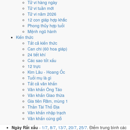
Tử vi hàng ngày
T3 · 7/6 âm
Tử vi tuần mới
Quý Hợi
Tử vi năm 2026
★★★★☆ 8/10
12 con giáp hợp khắc
5
Phong thủy hợp tuổi
12/7
Mệnh ngũ hành
T2 · 13/6 âm
Kiến thức
Kỷ Tỵ
Tất cả kiến thức
★★★★☆ 8/10
Can chi (60 hoa giáp)
Điểm chấm từ Trực, sao Nhị Thập Bát Tú, Hoàng Đạo - Hắc Đạo và
24 tiết khí
ngày cấm kỵ của riêng việc này
Bảng ngày khai trương cả năm
Các sao tốt xấu
12 trực
Tháng 7/1954 có ngày nào nên
Kim Lâu - Hoang Ốc
Tuổi mụ là gì
tránh, lỡ kẹt thì xử lý sao?
Tất cả văn khấn
Văn khấn Ông Táo
Tháng 7/1954 có
5 ngày Rất xấu
rơi vào
1, 8, 13, 20 và 25/7
, cộng
Văn khấn Giao thừa
thêm
6 ngày Tam Nương
. Đây là nhóm chồng nhiều yếu tố xấu cùng
Gia tiên Rằm, mùng 1
lúc. Nên tránh khi cưới hỏi, khai trương hay động thổ.
Thần Tài Thổ Địa
Văn khấn nhập trạch
Những ngày nên tránh trong tháng 7/1954
Văn khấn cúng giỗ
Ngày Rất xấu
-
1/7
,
8/7
,
13/7
,
20/7
,
25/7
. Điểm trung bình các