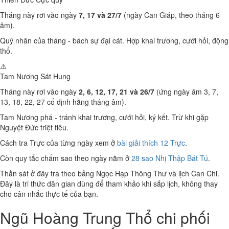
Tháng này rơi vào ngày
7, 17 và 27/7
(ngày Can Giáp, theo tháng 6
âm).
Quý nhân của tháng - bách sự đại cát. Hợp khai trương, cưới hỏi, động
thổ.
⚠️
Tam Nương Sát
Hung
Tháng này rơi vào ngày
2, 6, 12, 17, 21 và 26/7
(ứng ngày âm 3, 7,
13, 18, 22, 27 cố định hằng tháng âm).
Tam Nương phá - tránh khai trương, cưới hỏi, ký kết. Trừ khi gặp
Nguyệt Đức triệt tiêu.
Cách tra Trực của từng ngày xem ở
bài giải thích 12 Trực
.
Còn quy tắc chấm sao theo ngày nằm ở
28 sao Nhị Thập Bát Tú
.
Thần sát ở đây tra theo bảng Ngọc Hạp Thông Thư và lịch Can Chi.
Đây là tri thức dân gian dùng để tham khảo khi sắp lịch, không thay
cho cân nhắc thực tế của bạn.
Ngũ Hoàng Trung Thổ chi phối