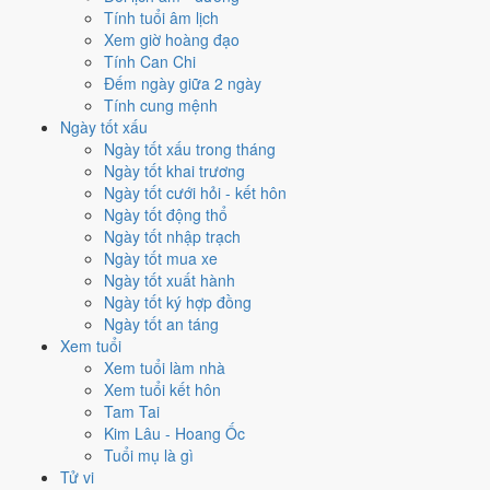
chỉ
13 ngày
.
Tính tuổi âm lịch
Xem giờ hoàng đạo
🏪 Khai trương
14
💍 Cưới hỏi
13
🏗️ Động thổ
16
Tính Can Chi
✈️ Xuất hành
18
✍️ Ký hợp đồng
14
Đếm ngày giữa 2 ngày
🏪 Khai trương
- 14 ngày đạt từ 6/10 trở lên trong tháng 7/1954
Tính cung mệnh
Ngày tốt xấu
1
Ngày tốt xấu trong tháng
10/7
Ngày tốt khai trương
T7 · 11/6 âm
Ngày tốt cưới hỏi - kết hôn
Đinh Mão
Ngày tốt động thổ
★★★★★ 9/10
Ngày tốt nhập trạch
2
Ngày tốt mua xe
22/7
Ngày tốt xuất hành
T5 · 23/6 âm
Ngày tốt ký hợp đồng
Kỷ Mão
Ngày tốt an táng
★★★★★ 9/10
Xem tuổi
3
Xem tuổi làm nhà
24/7
Xem tuổi kết hôn
T7 · 25/6 âm
Tam Tai
Tân Tỵ
Kim Lâu - Hoang Ốc
★★★★★ 9/10
Tuổi mụ là gì
4
Tử vi
6/7