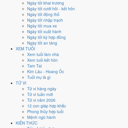
Xét theo từng việc,
xuất hành
rộng cửa nhất với
18 ngày
đạt từ 6/10.
Ngày tốt khai trương
Cưới hỏi
hẹp nhất, chỉ
13 ngày
. Việc nào kén ngày thì nên chốt lịch
Ngày tốt cưới hỏi - kết hôn
sớm.
Ngày tốt động thổ
Ngày tốt nhập trạch
5
Ngày tốt mua xe
Ngày rất tốt
Ngày tốt xuất hành
3
Ngày tốt ký hợp đồng
Ngày tốt
Ngày tốt an táng
13
XEM TUỔI
Ngày xấu
Xem tuổi làm nhà
3
Xem tuổi kết hôn
Ngày quý hiếm
Tam Tai
Kim Lâu - Hoang Ốc
Lịch âm dương tháng 7/1954 chi
Tuổi mụ là gì
tiết từng ngày
TỬ VI
Tử vi hàng ngày
Tử vi tuần mới
Tháng
Năm
XEM
Tử vi năm 2026
Lưới lịch dưới đây trải đủ
31 ngày
của tháng 7/1954. Mỗi ô ghi ngày
12 con giáp hợp khắc
dương, ngày âm và can chi ngày, tô màu theo 5 mức. Tháng này có
8
Phong thủy hợp tuổi
ngày từ mức Tốt trở lên
và
13 ngày từ mức Xấu trở xuống
.
Mệnh ngũ hành
T2
T3
T4
T5
T6
T7
CN
KIẾN THỨC