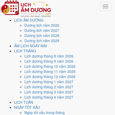
Toggle
navigat
LỊCH ÂM DƯƠNG
Trang chủ
Dương lịch năm 2026
Lịch năm 1954
Dương lịch năm 2027
Tháng 7/1954
Dương lịch năm 2028
Dương lịch năm 2029
Lịch âm dương tháng 7
ÂM LỊCH NGÀY MAI
LỊCH THÁNG
năm 1954 - Tháng Tân Mùi
Lịch dương tháng 8 năm 2026
Lịch dương tháng 9 năm 2026
Lịch dương tháng 10 năm 2026
Tháng 7/1954 ứng với tháng 6 và 7 âm lịch năm Giáp Ngọ. Tháng này
Lịch dương tháng 11 năm 2026
có
8 ngày từ mức Tốt trở lên
và
13 ngày nên tránh
, đẹp nhất là
6,
Lịch dương tháng 12 năm 2026
10 và 12/7
. Rằm rơi vào
14/7
.
Lịch dương tháng 1 năm 2027
Tháng 7/1954 có
31 ngày
, gồm 29 ngày thuộc tháng 6 âm và 2 ngày
Lịch dương tháng 2 năm 2027
thuộc tháng 7 âm. Tháng âm đầu tiên là
Tân Mùi
, năm Giáp Ngọ.
Lịch dương tháng 3 năm 2027
Lịch dương tháng 4 năm 2027
Thang 5 bậc dùng chung với trang chi tiết từng ngày cho ra
5 ngày
LỊCH TUẦN
Rất tốt
và
3 ngày Tốt
. Đối lại là
13 ngày Xấu trở xuống
. Nhóm đẹp
NGÀY TỐT XẤU
nhất rơi vào
6, 10, 12, 22 và 24/7
.
Ngày tốt xấu trong tháng