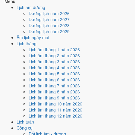
nhiều ngày tốt nhất?
Menu
Lịch âm dương
Dương lịch năm 2026
Ngày tốt tháng 7/1954 dồn về
tuần 2 (5/7 - 11/7)
với
2 ngày
từ mức
Dương lịch năm 2027
Tốt trở lên. Kém nhất là
tuần 4 (19/7 - 25/7)
với
4 ngày xấu
. Lịch còn
Dương lịch năm 2028
xê dịch được thì đặt việc lớn vào tuần 2, né tuần 4.
Dương lịch năm 2029
Muốn xem sát hơn từng ngày trong một tuần, mở
lịch tuần hiện tại
.
Âm lịch ngày mai
Lịch tháng
Bảng thống kê ngày tốt xấu theo tuần
Lịch âm tháng 1 năm 2026
Lịch âm tháng 2 năm 2026
Tuần
Ngày dương
Tốt
Xấu
Phân bố
Đánh giá
Lịch âm tháng 3 năm 2026
Tuần 1
1/7 - 4/7
0
2
⚠️ Cần thận trọng
Lịch âm tháng 4 năm 2026
Tuần 2
5/7 - 11/7
2
4
✅ Tốt nhất tháng
Lịch âm tháng 5 năm 2026
Tuần 3
12/7 - 18/7
2
1
✅ Tốt
Lịch âm tháng 6 năm 2026
Tuần 4
19/7 - 25/7
2
4
⚠️ Nhiều ngày xấu nhất
Lịch âm tháng 7 năm 2026
Tuần 5
26/7 - 31/7
2
2
➖ Cân bằng
Lịch âm tháng 8 năm 2026
Ngày nào đẹp nhất tháng 7/1954
Lịch âm tháng 9 năm 2026
Lịch âm tháng 10 năm 2026
để cưới hỏi, khai trương?
Lịch âm tháng 11 năm 2026
Lịch âm tháng 12 năm 2026
Mỗi việc chấm theo bộ Trực và sao 28 Tú riêng nên ngày đẹp của
Lịch tuần
từng việc không trùng nhau. Tháng 7/1954 rộng cửa nhất cho
xuất
Công cụ
hành
với
18 ngày
đạt từ 6/10, cao nhất là
10/7
. Hẹp nhất là
cưới hỏi
,
Đổi lịch âm - dương