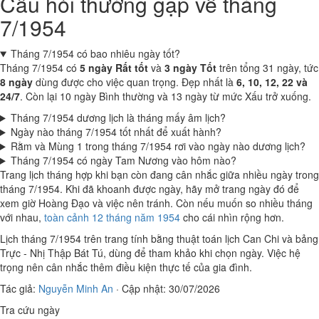
Câu hỏi thường gặp về tháng
7/1954
Tháng 7/1954 có bao nhiêu ngày tốt?
Tháng 7/1954 có
5 ngày Rất tốt
và
3 ngày Tốt
trên tổng 31 ngày, tức
8 ngày
dùng được cho việc quan trọng. Đẹp nhất là
6, 10, 12, 22 và
24/7
. Còn lại 10 ngày Bình thường và 13 ngày từ mức Xấu trở xuống.
Tháng 7/1954 dương lịch là tháng mấy âm lịch?
Ngày nào tháng 7/1954 tốt nhất để xuất hành?
Rằm và Mùng 1 trong tháng 7/1954 rơi vào ngày nào dương lịch?
Tháng 7/1954 có ngày Tam Nương vào hôm nào?
Trang lịch tháng hợp khi bạn còn đang cân nhắc giữa nhiều ngày trong
tháng 7/1954. Khi đã khoanh được ngày, hãy mở trang ngày đó để
xem giờ Hoàng Đạo và việc nên tránh. Còn nếu muốn so nhiều tháng
với nhau,
toàn cảnh 12 tháng năm 1954
cho cái nhìn rộng hơn.
Lịch tháng 7/1954 trên trang tính bằng thuật toán lịch Can Chi và bảng
Trực - Nhị Thập Bát Tú, dùng để tham khảo khi chọn ngày. Việc hệ
trọng nên cân nhắc thêm điều kiện thực tế của gia đình.
Tác giả:
Nguyễn Minh An
·
Cập nhật: 30/07/2026
Tra cứu ngày