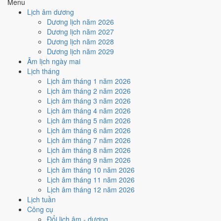
Menu
Tuần nào trong tháng 8/1974
Lịch âm dương
nhiều ngày tốt nhất?
Dương lịch năm 2026
Dương lịch năm 2027
Dương lịch năm 2028
Ngày tốt tháng 8/1974 dồn về
tuần 5 (26/8 - 31/8)
với
3 ngày
từ mức
Dương lịch năm 2029
Tốt trở lên. Kém nhất là
tuần 3 (12/8 - 18/8)
với
4 ngày xấu
. Lịch còn
Âm lịch ngày mai
xê dịch được thì đặt việc lớn vào tuần 5, né tuần 3.
Lịch tháng
Muốn xem sát hơn từng ngày trong một tuần, mở
lịch tuần hiện tại
.
Lịch âm tháng 1 năm 2026
Lịch âm tháng 2 năm 2026
Bảng thống kê ngày tốt xấu theo tuần
Lịch âm tháng 3 năm 2026
Lịch âm tháng 4 năm 2026
Tuần
Ngày dương
Tốt
Xấu
Phân bố
Đánh giá
Lịch âm tháng 5 năm 2026
Tuần 1
1/8 - 4/8
1
2
⚠️ Cần thận trọng
Lịch âm tháng 6 năm 2026
Tuần 2
5/8 - 11/8
2
3
⚠️ Cần thận trọng
Lịch âm tháng 7 năm 2026
Tuần 3
12/8 - 18/8
1
4
⚠️ Nhiều ngày xấu nhất
Lịch âm tháng 8 năm 2026
Tuần 4
19/8 - 25/8
2
3
⚠️ Cần thận trọng
Lịch âm tháng 9 năm 2026
Tuần 5
26/8 - 31/8
3
3
✅ Tốt nhất tháng
Lịch âm tháng 10 năm 2026
Ngày nào đẹp nhất tháng 8/1974
Lịch âm tháng 11 năm 2026
Lịch âm tháng 12 năm 2026
để cưới hỏi, khai trương?
Lịch tuần
Công cụ
Mỗi việc chấm theo bộ Trực và sao 28 Tú riêng nên ngày đẹp của
Đổi lịch âm - dương