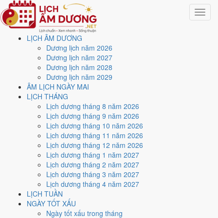
Toggle
navigat
LỊCH ÂM DƯƠNG
Trang chủ
Dương lịch năm 2026
Lịch năm 1974
Dương lịch năm 2027
Tháng 8/1974
Dương lịch năm 2028
Dương lịch năm 2029
Lịch âm dương tháng 8
ÂM LỊCH NGÀY MAI
LỊCH THÁNG
năm 1974 - Tháng Tân Mùi
Lịch dương tháng 8 năm 2026
Lịch dương tháng 9 năm 2026
Lịch dương tháng 10 năm 2026
Tháng 8/1974 ứng với tháng 6 và 7 âm lịch năm Giáp Dần. Tháng này
Lịch dương tháng 11 năm 2026
có
9 ngày từ mức Tốt trở lên
và
15 ngày nên tránh
, đẹp nhất là
6, 8
Lịch dương tháng 12 năm 2026
và 14/8
. Rằm rơi vào
2/8
.
Lịch dương tháng 1 năm 2027
Tháng 8/1974 có
31 ngày
, gồm 17 ngày thuộc tháng 6 âm và 14 ngày
Lịch dương tháng 2 năm 2027
thuộc tháng 7 âm. Tháng âm đầu tiên là
Tân Mùi
, năm Giáp Dần.
Lịch dương tháng 3 năm 2027
Lịch dương tháng 4 năm 2027
Thang 5 bậc dùng chung với trang chi tiết từng ngày cho ra
5 ngày
LỊCH TUẦN
Rất tốt
và
4 ngày Tốt
. Đối lại là
15 ngày Xấu trở xuống
. Nhóm đẹp
NGÀY TỐT XẤU
nhất rơi vào
6, 8, 14, 19 và 31/8
.
Ngày tốt xấu trong tháng