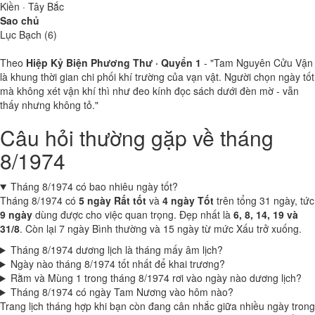
Kiền · Tây Bắc
Sao chủ
Lục Bạch (6)
Theo
Hiệp Kỷ Biện Phương Thư · Quyển 1
- "Tam Nguyên Cửu Vận
là khung thời gian chi phối khí trường của vạn vật. Người chọn ngày tốt
mà không xét vận khí thì như đeo kính đọc sách dưới đèn mờ - vẫn
thấy nhưng không tỏ."
Câu hỏi thường gặp về tháng
8/1974
Tháng 8/1974 có bao nhiêu ngày tốt?
Tháng 8/1974 có
5 ngày Rất tốt
và
4 ngày Tốt
trên tổng 31 ngày, tức
9 ngày
dùng được cho việc quan trọng. Đẹp nhất là
6, 8, 14, 19 và
31/8
. Còn lại 7 ngày Bình thường và 15 ngày từ mức Xấu trở xuống.
Tháng 8/1974 dương lịch là tháng mấy âm lịch?
Ngày nào tháng 8/1974 tốt nhất để khai trương?
Rằm và Mùng 1 trong tháng 8/1974 rơi vào ngày nào dương lịch?
Tháng 8/1974 có ngày Tam Nương vào hôm nào?
Trang lịch tháng hợp khi bạn còn đang cân nhắc giữa nhiều ngày trong