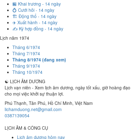
🏪 Khai trương - 14 ngày
💍 Cưới hỏi - 14 ngày
🏗️ Động thổ - 14 ngày
✈️ Xuất hành - 14 ngày
✍️ Ký hợp đồng - 14 ngày
Lịch năm 1974
Tháng 6/1974
Tháng 7/1974
Tháng 8/1974 (đang xem)
Tháng 9/1974
Tháng 10/1974
☯
LỊCH ÂM DƯƠNG
Lịch vạn niên - Xem lịch âm dương, ngày tốt xấu, giờ hoàng đạo
cho mọi việc khởi sự thuận lợi.
Phú Thạnh, Tân Phú
,
Hồ Chí Minh
,
Việt Nam
lichamduong.net@gmail.com
0387139054
LỊCH ÂM & CÔNG CỤ
Lịch âm dương hôm nay