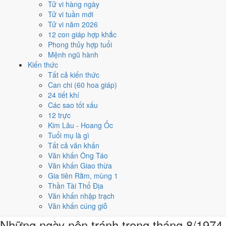
Tử vi hàng ngày
4
Tử vi tuần mới
25/8
Tử vi năm 2026
CN · 8/7 âm
12 con giáp hợp khắc
Mậu Tuất
Phong thủy hợp tuổi
★★★★★ 9/10
Mệnh ngũ hành
5
Kiến thức
31/8
Tất cả kiến thức
T7 · 14/7 âm
Can chi (60 hoa giáp)
Giáp Thìn
24 tiết khí
★★★★★ 9/10
Các sao tốt xấu
Điểm chấm từ Trực, sao Nhị Thập Bát Tú, Hoàng Đạo - Hắc Đạo và
12 trực
ngày cấm kỵ của riêng việc này
Bảng ngày khai trương cả năm
Kim Lâu - Hoang Ốc
Tuổi mụ là gì
Tháng 8/1974 có ngày nào nên
Tất cả văn khấn
Văn khấn Ông Táo
tránh, lỡ kẹt thì xử lý sao?
Văn khấn Giao thừa
Gia tiên Rằm, mùng 1
Tháng 8/1974 có
4 ngày Rất xấu
rơi vào
4, 9, 16 và 29/8
, cộng thêm
Thần Tài Thổ Địa
6 ngày Tam Nương
. Đây là nhóm chồng nhiều yếu tố xấu cùng lúc.
Văn khấn nhập trạch
Nên tránh khi cưới hỏi, khai trương hay động thổ.
Văn khấn cúng giỗ
Những ngày nên tránh trong tháng 8/1974