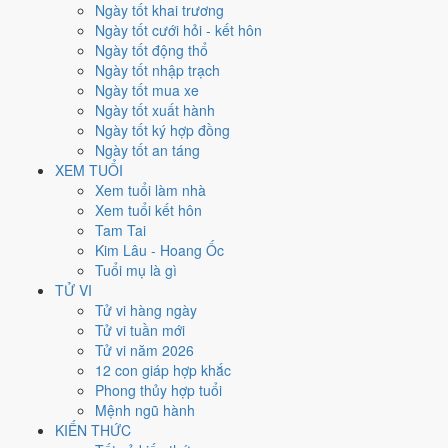
Xét theo từng việc,
khai trương
rộng cửa nhất với
14 ngày
đạt từ
Ngày tốt khai trương
6/10.
Ký hợp đồng
hẹp nhất, chỉ
14 ngày
. Việc nào kén ngày thì nên
Ngày tốt cưới hỏi - kết hôn
chốt lịch sớm.
Ngày tốt động thổ
Ngày tốt nhập trạch
5
Ngày tốt mua xe
Ngày rất tốt
Ngày tốt xuất hành
4
Ngày tốt ký hợp đồng
Ngày tốt
Ngày tốt an táng
15
XEM TUỔI
Ngày xấu
Xem tuổi làm nhà
6
Xem tuổi kết hôn
Ngày quý hiếm
Tam Tai
Kim Lâu - Hoang Ốc
Lịch âm dương tháng 8/1974 chi
Tuổi mụ là gì
tiết từng ngày
TỬ VI
Tử vi hàng ngày
Tử vi tuần mới
Tháng
Năm
XEM
Tử vi năm 2026
Lưới lịch dưới đây trải đủ
31 ngày
của tháng 8/1974. Mỗi ô ghi ngày
12 con giáp hợp khắc
dương, ngày âm và can chi ngày, tô màu theo 5 mức. Tháng này có
9
Phong thủy hợp tuổi
ngày từ mức Tốt trở lên
và
15 ngày từ mức Xấu trở xuống
.
Mệnh ngũ hành
T2
T3
T4
T5
T6
T7
CN
KIẾN THỨC