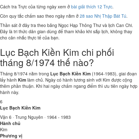
Cách tra Trực của từng ngày xem ở
bài giải thích 12 Trực
.
Còn quy tắc chấm sao theo ngày nằm ở
28 sao Nhị Thập Bát Tú
.
Thần sát ở đây tra theo bảng Ngọc Hạp Thông Thư và lịch Can Chi.
Đây là tri thức dân gian dùng để tham khảo khi sắp lịch, không thay
cho cân nhắc thực tế của bạn.
Lục Bạch Kiền Kim chi phối
tháng 8/1974 thế nào?
Tháng 8/1974 nằm trong
Lục Bạch Kiền Kim
(1964-1983), giai đoạn
lấy hành
Kim
làm chủ. Ngày có hành tương sinh với Kim được cộng
thêm phần thuận. Khi hai ngày chấm ngang điểm thì ưu tiên ngày hợp
hành này.
6
Lục Bạch Kiền Kim
Vận 6 · Trung Nguyên · 1964 - 1983
Hành chủ
Kim
Phương vị