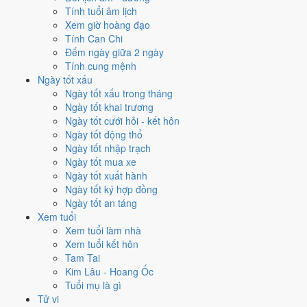
từng việc không trùng nhau. Tháng 8/1974 rộng cửa nhất cho
khai
Tính tuổi âm lịch
trương
với
14 ngày
đạt từ 6/10, cao nhất là
6/8
. Hẹp nhất là
ký hợp
Xem giờ hoàng đạo
đồng
, chỉ
14 ngày
.
Tính Can Chi
Đếm ngày giữa 2 ngày
🏪 Khai trương
14
💍 Cưới hỏi
14
🏗️ Động thổ
14
Tính cung mệnh
✈️ Xuất hành
14
✍️ Ký hợp đồng
14
Ngày tốt xấu
🏪 Khai trương
- 14 ngày đạt từ 6/10 trở lên trong tháng 8/1974
Ngày tốt xấu trong tháng
Ngày tốt khai trương
1
Ngày tốt cưới hỏi - kết hôn
6/8
Ngày tốt động thổ
T3 · 19/6 âm
Ngày tốt nhập trạch
Kỷ Mão
Ngày tốt mua xe
★★★★★ 10/10
Ngày tốt xuất hành
2
Ngày tốt ký hợp đồng
19/8
Ngày tốt an táng
T2 · 2/7 âm
Xem tuổi
Nhâm Thìn
Xem tuổi làm nhà
★★★★★ 10/10
Xem tuổi kết hôn
3
Tam Tai
8/8
Kim Lâu - Hoang Ốc
T5 · 21/6 âm
Tuổi mụ là gì
Tân Tỵ
Tử vi
★★★★★ 9/10