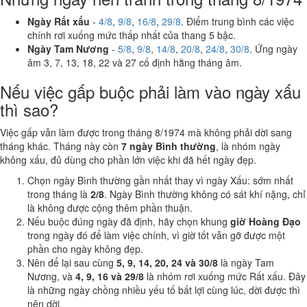
Ngày Rất xấu
-
4/8
,
9/8
,
16/8
,
29/8
. Điểm trung bình các việc
chính rơi xuống mức thấp nhất của thang 5 bậc.
Ngày Tam Nương
-
5/8
,
9/8
,
14/8
,
20/8
,
24/8
,
30/8
. Ứng ngày
âm 3, 7, 13, 18, 22 và 27 cố định hằng tháng âm.
Nếu việc gấp buộc phải làm vào ngày xấu
thì sao?
Việc gấp vẫn làm được trong tháng 8/1974 mà không phải dời sang
tháng khác. Tháng này còn
7 ngày Bình thường
, là nhóm ngày
không xấu, đủ dùng cho phần lớn việc khi đã hết ngày đẹp.
Chọn ngày Bình thường gần nhất thay vì ngày Xấu: sớm nhất
trong tháng là
2/8
. Ngày Bình thường không có sát khí nặng, chỉ
là không được cộng thêm phần thuận.
Nếu buộc đúng ngày đã định, hãy chọn khung
giờ Hoàng Đạo
trong ngày đó để làm việc chính, vì giờ tốt vẫn gỡ được một
phần cho ngày không đẹp.
Nên để lại sau cùng
5, 9, 14, 20, 24 và 30/8
là ngày Tam
Nương, và
4, 9, 16 và 29/8
là nhóm rơi xuống mức Rất xấu. Đây
là những ngày chồng nhiều yếu tố bất lợi cùng lúc, dời được thì
nên dời.