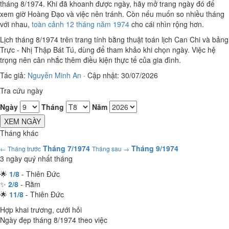
tháng 8/1974. Khi đã khoanh được ngày, hãy mở trang ngày đó để
xem giờ Hoàng Đạo và việc nên tránh. Còn nếu muốn so nhiều tháng
với nhau,
toàn cảnh 12 tháng năm 1974
cho cái nhìn rộng hơn.
Lịch tháng 8/1974 trên trang tính bằng thuật toán lịch Can Chi và bảng
Trực - Nhị Thập Bát Tú, dùng để tham khảo khi chọn ngày. Việc hệ
trọng nên cân nhắc thêm điều kiện thực tế của gia đình.
Tác giả:
Nguyễn Minh An
·
Cập nhật: 30/07/2026
Tra cứu ngày
Ngày
Tháng
Năm
XEM NGÀY
Tháng khác
Tháng 7/1974
Tháng 9/1974
← Tháng trước
Tháng sau →
3 ngày quý nhất tháng
🌟
1/8
- Thiên Đức
✨
2/8
- Rằm
🌟
11/8
- Thiên Đức
Hợp khai trương, cưới hỏi
Ngày đẹp tháng 8/1974 theo việc