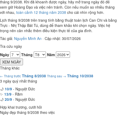
tháng 9/2038. Khi đã khoanh được ngày, hãy mở trang ngày đó để
xem giờ Hoàng Đạo và việc nên tránh. Còn nếu muốn so nhiều tháng
với nhau,
toàn cảnh 12 tháng năm 2038
cho cái nhìn rộng hơn.
Lịch tháng 9/2038 trên trang tính bằng thuật toán lịch Can Chi và bảng
Trực - Nhị Thập Bát Tú, dùng để tham khảo khi chọn ngày. Việc hệ
trọng nên cân nhắc thêm điều kiện thực tế của gia đình.
Tác giả:
Nguyễn Minh An
·
Cập nhật: 30/07/2026
Tra cứu ngày
Ngày
Tháng
Năm
XEM NGÀY
Tháng khác
Tháng 8/2038
Tháng 10/2038
← Tháng trước
Tháng sau →
3 ngày quý nhất tháng
🌙
10/9
- Nguyệt Đức
✨
13/9
- Rằm
🌙
20/9
- Nguyệt Đức
Hợp khai trương, cưới hỏi
Ngày đẹp tháng 9/2038 theo việc