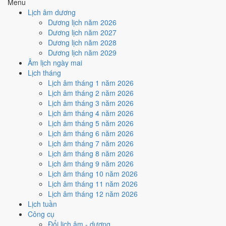
Menu
nhiều ngày tốt nhất?
Lịch âm dương
Dương lịch năm 2026
Dương lịch năm 2027
Ngày tốt tháng 9/2038 dồn về
tuần 1 (1/9 - 5/9)
với
4 ngày
từ mức Tốt
Dương lịch năm 2028
trở lên. Kém nhất là
tuần 2 (6/9 - 12/9)
với
4 ngày xấu
. Lịch còn xê
Dương lịch năm 2029
dịch được thì đặt việc lớn vào tuần 1, né tuần 2.
Âm lịch ngày mai
Muốn xem sát hơn từng ngày trong một tuần, mở
lịch tuần hiện tại
.
Lịch tháng
Lịch âm tháng 1 năm 2026
Bảng thống kê ngày tốt xấu theo tuần
Lịch âm tháng 2 năm 2026
Lịch âm tháng 3 năm 2026
Tuần
Ngày dương
Tốt
Xấu
Phân bố
Đánh giá
Lịch âm tháng 4 năm 2026
Tuần 1
1/9 - 5/9
4
1
✅ Tốt nhất tháng
Lịch âm tháng 5 năm 2026
Tuần 2
6/9 - 12/9
1
4
⚠️ Nhiều ngày xấu nhất
Lịch âm tháng 6 năm 2026
Tuần 3
13/9 - 19/9
1
2
⚠️ Cần thận trọng
Lịch âm tháng 7 năm 2026
Tuần 4
20/9 - 26/9
1
3
⚠️ Cần thận trọng
Lịch âm tháng 8 năm 2026
Tuần 5
27/9 - 30/9
1
3
⚠️ Cần thận trọng
Lịch âm tháng 9 năm 2026
Ngày nào đẹp nhất tháng 9/2038
Lịch âm tháng 10 năm 2026
Lịch âm tháng 11 năm 2026
để cưới hỏi, khai trương?
Lịch âm tháng 12 năm 2026
Lịch tuần
Mỗi việc chấm theo bộ Trực và sao 28 Tú riêng nên ngày đẹp của
Công cụ
từng việc không trùng nhau. Tháng 9/2038 rộng cửa nhất cho
động
Đổi lịch âm - dương