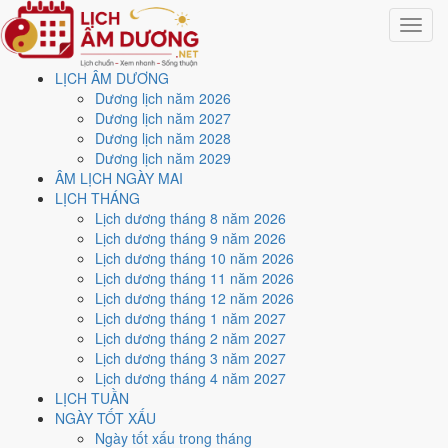
Toggle
navigat
LỊCH ÂM DƯƠNG
Trang chủ
Dương lịch năm 2026
Lịch năm 2038
Dương lịch năm 2027
Tháng 9/2038
Dương lịch năm 2028
Dương lịch năm 2029
Lịch âm dương tháng 9
ÂM LỊCH NGÀY MAI
LỊCH THÁNG
năm 2038 - Tháng Tân Dậu
Lịch dương tháng 8 năm 2026
Lịch dương tháng 9 năm 2026
Lịch dương tháng 10 năm 2026
Tháng 9/2038 ứng với tháng 8 và 9 âm lịch năm Mậu Ngọ. Tháng này
Lịch dương tháng 11 năm 2026
có
8 ngày từ mức Tốt trở lên
và
13 ngày nên tránh
, đẹp nhất là
15
Lịch dương tháng 12 năm 2026
và 27/9
. Rằm rơi vào
13/9
.
Lịch dương tháng 1 năm 2027
Tháng 9/2038 có
30 ngày
, gồm 28 ngày thuộc tháng 8 âm và 2 ngày
Lịch dương tháng 2 năm 2027
thuộc tháng 9 âm. Tháng âm đầu tiên là
Tân Dậu
, năm Mậu Ngọ.
Lịch dương tháng 3 năm 2027
Lịch dương tháng 4 năm 2027
Thang 5 bậc dùng chung với trang chi tiết từng ngày cho ra
2 ngày
LỊCH TUẦN
Rất tốt
và
6 ngày Tốt
. Đối lại là
13 ngày Xấu trở xuống
. Nhóm đẹp
NGÀY TỐT XẤU
nhất rơi vào
15 và 27/9
.
Ngày tốt xấu trong tháng