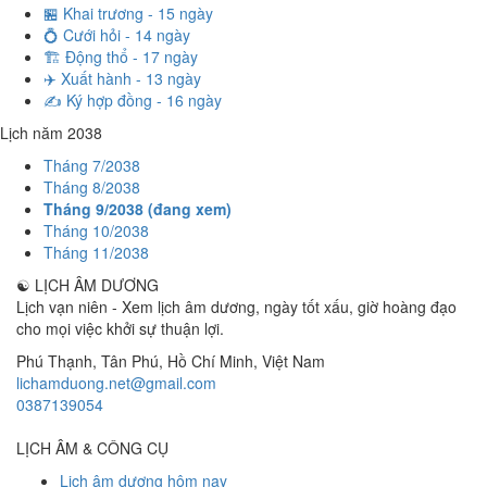
🏪 Khai trương - 15 ngày
💍 Cưới hỏi - 14 ngày
🏗️ Động thổ - 17 ngày
✈️ Xuất hành - 13 ngày
✍️ Ký hợp đồng - 16 ngày
Lịch năm 2038
Tháng 7/2038
Tháng 8/2038
Tháng 9/2038 (đang xem)
Tháng 10/2038
Tháng 11/2038
☯
LỊCH ÂM DƯƠNG
Lịch vạn niên - Xem lịch âm dương, ngày tốt xấu, giờ hoàng đạo
cho mọi việc khởi sự thuận lợi.
Phú Thạnh, Tân Phú
,
Hồ Chí Minh
,
Việt Nam
lichamduong.net@gmail.com
0387139054
LỊCH ÂM & CÔNG CỤ
Lịch âm dương hôm nay