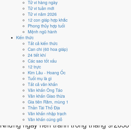
Tử vi hàng ngày
7/9
Tử vi tuần mới
T3 · 9/8 âm
Tử vi năm 2026
Đinh Hợi
12 con giáp hợp khắc
★★★★☆ 8/10
Phong thủy hợp tuổi
5
Mệnh ngũ hành
8/9
Kiến thức
T4 · 10/8 âm
Tất cả kiến thức
Mậu Tý
Can chi (60 hoa giáp)
★★★★☆ 8/10
24 tiết khí
Điểm chấm từ Trực, sao Nhị Thập Bát Tú, Hoàng Đạo - Hắc Đạo và
Các sao tốt xấu
ngày cấm kỵ của riêng việc này
Bảng ngày khai trương cả năm
12 trực
Kim Lâu - Hoang Ốc
Tháng 9/2038 có ngày nào nên
Tuổi mụ là gì
Tất cả văn khấn
tránh, lỡ kẹt thì xử lý sao?
Văn khấn Ông Táo
Văn khấn Giao thừa
Tháng 9/2038 có
5 ngày Rất xấu
rơi vào
4, 11, 16, 23 và 28/9
, cộng
Gia tiên Rằm, mùng 1
thêm
6 ngày Tam Nương
. Đây là nhóm chồng nhiều yếu tố xấu cùng
Thần Tài Thổ Địa
lúc. Nên tránh khi cưới hỏi, khai trương hay động thổ.
Văn khấn nhập trạch
Văn khấn cúng giỗ
Những ngày nên tránh trong tháng 9/2038