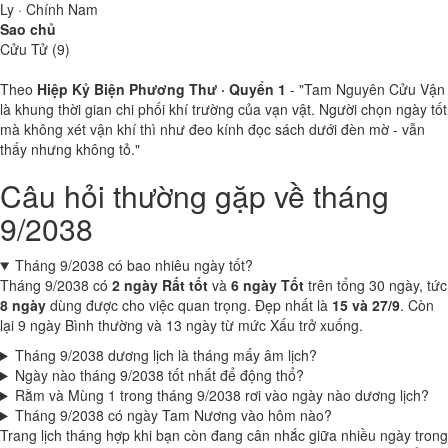
Ly · Chính Nam
Sao chủ
Cửu Tử (9)
Theo
Hiệp Kỷ Biện Phương Thư · Quyển 1
- "Tam Nguyên Cửu Vận
là khung thời gian chi phối khí trường của vạn vật. Người chọn ngày tốt
mà không xét vận khí thì như đeo kính đọc sách dưới đèn mờ - vẫn
thấy nhưng không tỏ."
Câu hỏi thường gặp về tháng
9/2038
Tháng 9/2038 có bao nhiêu ngày tốt?
Tháng 9/2038 có
2 ngày Rất tốt
và
6 ngày Tốt
trên tổng 30 ngày, tức
8 ngày
dùng được cho việc quan trọng. Đẹp nhất là
15 và 27/9
. Còn
lại 9 ngày Bình thường và 13 ngày từ mức Xấu trở xuống.
Tháng 9/2038 dương lịch là tháng mấy âm lịch?
Ngày nào tháng 9/2038 tốt nhất để động thổ?
Rằm và Mùng 1 trong tháng 9/2038 rơi vào ngày nào dương lịch?
Tháng 9/2038 có ngày Tam Nương vào hôm nào?
Trang lịch tháng hợp khi bạn còn đang cân nhắc giữa nhiều ngày trong