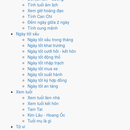
thổ
với
17 ngày
đạt từ 6/10, cao nhất là
15/9
. Hẹp nhất là
xuất hành
,
Tính tuổi âm lịch
chỉ
13 ngày
.
Xem giờ hoàng đạo
Tính Can Chi
🏪 Khai trương
15
💍 Cưới hỏi
14
🏗️ Động thổ
17
Đếm ngày giữa 2 ngày
✈️ Xuất hành
13
✍️ Ký hợp đồng
16
Tính cung mệnh
🏪 Khai trương
- 15 ngày đạt từ 6/10 trở lên trong tháng 9/2038
Ngày tốt xấu
Ngày tốt xấu trong tháng
1
Ngày tốt khai trương
15/9
Ngày tốt cưới hỏi - kết hôn
T4 · 17/8 âm
Ngày tốt động thổ
Ất Mùi
Ngày tốt nhập trạch
★★★★★ 10/10
Ngày tốt mua xe
2
Ngày tốt xuất hành
27/9
Ngày tốt ký hợp đồng
T2 · 29/8 âm
Ngày tốt an táng
Đinh Mùi
Xem tuổi
★★★★★ 10/10
Xem tuổi làm nhà
3
Xem tuổi kết hôn
3/9
Tam Tai
T6 · 5/8 âm
Kim Lâu - Hoang Ốc
Quý Mùi
Tuổi mụ là gì
★★★★☆ 8/10
Tử vi
4