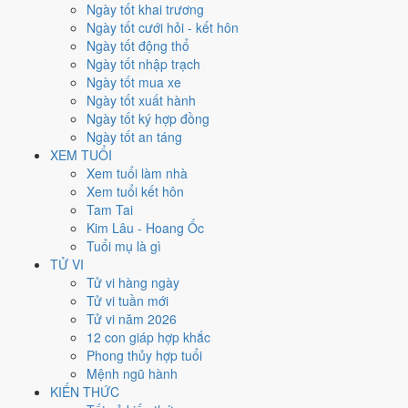
Xét theo từng việc,
động thổ
rộng cửa nhất với
17 ngày
đạt từ 6/10.
Ngày tốt khai trương
Xuất hành
hẹp nhất, chỉ
13 ngày
. Việc nào kén ngày thì nên chốt lịch
Ngày tốt cưới hỏi - kết hôn
sớm.
Ngày tốt động thổ
Ngày tốt nhập trạch
2
Ngày tốt mua xe
Ngày rất tốt
Ngày tốt xuất hành
6
Ngày tốt ký hợp đồng
Ngày tốt
Ngày tốt an táng
13
XEM TUỔI
Ngày xấu
Xem tuổi làm nhà
2
Xem tuổi kết hôn
Ngày quý hiếm
Tam Tai
Kim Lâu - Hoang Ốc
Lịch âm dương tháng 9/2038 chi
Tuổi mụ là gì
tiết từng ngày
TỬ VI
Tử vi hàng ngày
Tử vi tuần mới
Tháng
Năm
XEM
Tử vi năm 2026
Lưới lịch dưới đây trải đủ
30 ngày
của tháng 9/2038. Mỗi ô ghi ngày
12 con giáp hợp khắc
dương, ngày âm và can chi ngày, tô màu theo 5 mức. Tháng này có
8
Phong thủy hợp tuổi
ngày từ mức Tốt trở lên
và
13 ngày từ mức Xấu trở xuống
.
Mệnh ngũ hành
T2
T3
T4
T5
T6
T7
CN
KIẾN THỨC