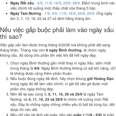
Ngày Rất xấu
-
4/9
,
11/9
,
16/9
,
23/9
,
28/9
. Điểm trung bình các
việc chính rơi xuống mức thấp nhất của thang 5 bậc.
Ngày Tam Nương
-
1/9
,
5/9
,
11/9
,
16/9
,
20/9
,
25/9
. Ứng ngày
âm 3, 7, 13, 18, 22 và 27 cố định hằng tháng âm.
Nếu việc gấp buộc phải làm vào ngày xấu
thì sao?
Việc gấp vẫn làm được trong tháng 9/2038 mà không phải dời sang
tháng khác. Tháng này còn
9 ngày Bình thường
, là nhóm ngày
không xấu, đủ dùng cho phần lớn việc khi đã hết ngày đẹp.
Chọn ngày Bình thường gần nhất thay vì ngày Xấu: sớm nhất
trong tháng là
8/9
. Ngày Bình thường không có sát khí nặng, chỉ
là không được cộng thêm phần thuận.
Nếu buộc đúng ngày đã định, hãy chọn khung
giờ Hoàng Đạo
trong ngày đó để làm việc chính, vì giờ tốt vẫn gỡ được một
phần cho ngày không đẹp.
Nên để lại sau cùng
1, 5, 11, 16, 20 và 25/9
là ngày Tam
Nương, và
4, 11, 16, 23 và 28/9
là nhóm rơi xuống mức Rất
xấu. Đây là những ngày chồng nhiều yếu tố bất lợi cùng lúc, dời
được thì nên dời.
Nếu chỉ cần xê dịch vài ngày, dồn vào
tuần 1 (1/9 - 5/9)
là tuần