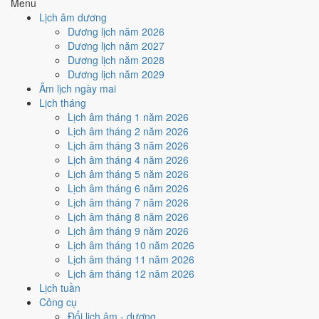
Menu
Ký hợp đồng - giao ước hôm nay ở
mức xấu (3/10)
do
Trực Bế
Lịch âm dương
và Ngày Hắc Đạo
gây bất lợi.
Dương lịch năm 2026
Dương lịch năm 2027
Cách tính ngày tốt
Dương lịch năm 2028
🏗️
Động thổ - khởi công
Dương lịch năm 2029
3
/10
Xấu
Âm lịch ngày mai
Động thổ - khởi công hôm nay ở
mức xấu (3/10)
do
Trực Bế và
Lịch tháng
Ngày Hắc Đạo
gây bất lợi.
Lịch âm tháng 1 năm 2026
Cách tính ngày tốt
Lịch âm tháng 2 năm 2026
🏡
Nhập trạch - vào nhà mới
Lịch âm tháng 3 năm 2026
3
/10
Xấu
Lịch âm tháng 4 năm 2026
Nhập trạch - vào nhà mới hôm nay ở
mức xấu (3/10)
do
Trực
Lịch âm tháng 5 năm 2026
Bế và Ngày Hắc Đạo
gây bất lợi.
Lịch âm tháng 6 năm 2026
Lịch âm tháng 7 năm 2026
Cách tính ngày tốt
Lịch âm tháng 8 năm 2026
🚗
Mua xe - tậu xe
Lịch âm tháng 9 năm 2026
3
/10
Xấu
Lịch âm tháng 10 năm 2026
Mua xe - tậu xe hôm nay ở
mức xấu (3/10)
do
Trực Bế và
Lịch âm tháng 11 năm 2026
Ngày Hắc Đạo
gây bất lợi.
Lịch âm tháng 12 năm 2026
Cách tính ngày tốt
Lịch tuần
✈️
Xuất hành - đi xa
Công cụ
3
/10
Xấu
Đổi lịch âm - dương