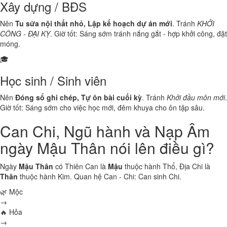
Xây dựng / BĐS
Nên
Tu sửa nội thất nhỏ, Lập kế hoạch dự án mới
. Tránh
KHỞI
CÔNG - ĐẠI KỴ
. Giờ tốt: Sáng sớm tránh nắng gắt - hợp khởi công, đặt
móng.
🎓
Học sinh / Sinh viên
Nên
Đóng sổ ghi chép, Tự ôn bài cuối kỳ
. Tránh
Khởi đầu môn mới
.
Giờ tốt: Sáng sớm cho việc học mới, đêm khuya cho ôn tập sâu.
Can Chi, Ngũ hành và Nạp Âm
ngày Mậu Thân nói lên điều gì?
Ngày
Mậu Thân
có Thiên Can là
Mậu
thuộc hành
Thổ
, Địa Chi là
Thân
thuộc hành
Kim
. Quan hệ Can - Chi:
Can sinh Chi
.
🌿 Mộc
→
🔥 Hỏa
→