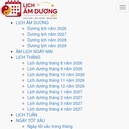
Togg
navig
LỊCH ÂM DƯƠNG
Trang chủ
Dương lịch năm 2026
Lịch năm 2026
Dương lịch năm 2027
Tháng 10/2026
Dương lịch năm 2028
Ngày 1/10/2026 (Mậu Thân)
Dương lịch năm 2029
ÂM LỊCH NGÀY MAI
Xem ngày
1/10/2026
dương
LỊCH THÁNG
Lịch dương tháng 8 năm 2026
lịch - Ngày 21/8 âm lịch
Lịch dương tháng 9 năm 2026
Lịch dương tháng 10 năm 2026
(Mậu Thân) tốt hay xấu?
Lịch dương tháng 11 năm 2026
Lịch dương tháng 12 năm 2026
Lịch dương tháng 1 năm 2027
Ngày 1/10/2026 dương lịch (Thứ Năm) là ngày 21/8/2026 âm lịch
,
Lịch dương tháng 2 năm 2027
tức ngày
Mậu Thân
- Can sinh Chi, Trực Bế, Sao Khuê, nạp âm Đại
Lịch dương tháng 3 năm 2027
Trạch Thổ. Tổng hòa, đây là
Ngày Đại Hung
với điểm trung bình
Lịch dương tháng 4 năm 2027
3.0/10
cho các việc quan trọng. Giờ Hoàng Đạo trong ngày:
Tý, Sửu,
LỊCH TUẦN
Thìn, Tỵ, Mùi, Tuất
.
NGÀY TỐT XẤU
Ngày Dương
Ngày tốt xấu trong tháng