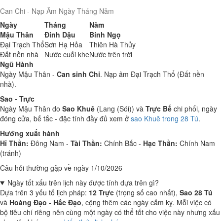
Can Chi - Nạp Âm Ngày Tháng Năm
Ngày
Tháng
Năm
Mậu Thân
Đinh Dậu
Bính Ngọ
Đại Trạch Thổ
Sơn Hạ Hỏa
Thiên Hà Thủy
Đất nền nhà
Nước cuối khe
Nước trên trời
Ngũ Hành
Ngày Mậu Thân -
Can sinh Chi
. Nạp âm Đại Trạch Thổ (Đất nền
nhà).
Sao - Trực
Ngày Mậu Thân do
Sao Khuê
(Lang (Sói)) và
Trực Bế
chi phối, ngày
đóng cửa, bế tắc - đặc tính đầy đủ xem ở
sao Khuê trong 28 Tú
.
Hướng xuất hành
Hỉ Thần:
Đông Nam -
Tài Thần:
Chính Bắc -
Hạc Thần:
Chính Nam
(tránh)
Câu hỏi thường gặp về ngày 1/10/2026
Ngày tốt xấu trên lịch này được tính dựa trên gì?
Dựa trên 3 yếu tố lịch pháp:
12 Trực
(trọng số cao nhất),
Sao 28 Tú
và
Hoàng Đạo - Hắc Đạo
, cộng thêm các ngày cấm kỵ. Mỗi việc có
bộ tiêu chí riêng nên cùng một ngày có thể tốt cho việc này nhưng xấu