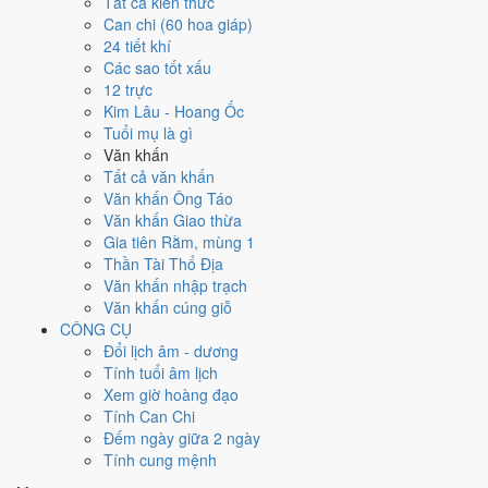
Tất cả kiến thức
Can chi (60 hoa giáp)
Ngày 1/10/2026 tốt hay xấu cho
24 tiết khí
Các sao tốt xấu
việc gì?
12 trực
Kim Lâu - Hoang Ốc
Ngày 1/10/2026 đạt
3.0/10
trung bình cho 7 việc chính: cao nhất là
Tuổi mụ là gì
Sửa nhà - tu tạo (10/10)
, thấp nhất là
Học hành - thi cử (3/10)
. Trực
Văn khấn
Bế (ngày đóng cửa, bế tắc) và gặp Sao Bạch Hổ hắc đạo nên điểm
Tất cả văn khấn
từng việc chênh nhau như bảng dưới.
Văn khấn Ông Táo
Văn khấn Giao thừa
💍
Cưới hỏi - đính hôn
Gia tiên Rằm, mùng 1
3
/10
Xấu
Thần Tài Thổ Địa
Cưới hỏi - đính hôn hôm nay ở
mức xấu (3/10)
do
Trực Bế và
Văn khấn nhập trạch
Ngày Hắc Đạo
gây bất lợi.
Văn khấn cúng giỗ
Cách tính ngày tốt
CÔNG CỤ
🏪
Khai trương - mở cửa hàng
Đổi lịch âm - dương
3
/10
Xấu
Tính tuổi âm lịch
Khai trương - mở cửa hàng hôm nay ở
mức xấu (3/10)
do
Trực
Xem giờ hoàng đạo
Bế và Ngày Hắc Đạo
gây bất lợi.
Tính Can Chi
Đếm ngày giữa 2 ngày
Cách tính ngày tốt
Tính cung mệnh
🤝
Ký hợp đồng - giao ước
3
/10
Xấu