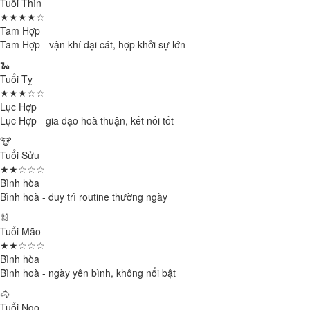
Tuổi Thìn
★★★★☆
Tam Hợp
Tam Hợp - vận khí đại cát, hợp khởi sự lớn
🐍
Tuổi Tỵ
★★★☆☆
Lục Hợp
Lục Hợp - gia đạo hoà thuận, kết nối tốt
🐮
Tuổi Sửu
★★☆☆☆
Bình hòa
Bình hoà - duy trì routine thường ngày
🐰
Tuổi Mão
★★☆☆☆
Bình hòa
Bình hoà - ngày yên bình, không nổi bật
🐴
Tuổi Ngọ