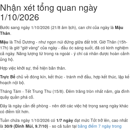
Nhận xét tổng quan ngày
1/10/2026
Bước sang ngày 1/10/2026 (21/8 âm lịch), can chi của ngày là
Mậu
Thân
.
Mậu
là Thổ Dương - như ngọn núi đứng giữa đất trời. Giờ Thân (15h-
17h) là giờ "giờ vàng" của ngày - đầu óc sáng suốt, đã có kinh nghiệm
cả ngày. Năng lượng từ trong ra ngoài - ý chí cá nhân được hoàn cảnh
ủng hộ.
Hợp việc khởi sự, thể hiện bản thân.
Trực Bế
chủ về đóng kín, kết thúc - tránh mở đầu, hợp kết thúc, lập kế
hoạch nội bộ.
Tháng Tám - Tết Trung Thu (15/8). Đêm trăng tròn nhất năm, gia đình
quây quần phá cỗ.
Đây là ngày cần đề phòng - nên dời các việc hệ trọng sang ngày khác
có điềm tốt hơn.
Tuần chứa ngày 1/10/2026 có
1/7 ngày
đạt mức Tốt trở lên, cao nhất
là
30/9 (Đinh Mùi, 9.7/10)
- so cả tuần tại
bảng điểm 7 ngày trong