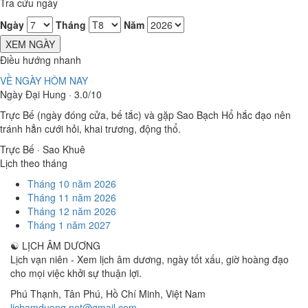
Tra cứu ngày
Ngày
Tháng
Năm
XEM NGÀY
Điều hướng nhanh
VỀ NGÀY HÔM NAY
Ngày Đại Hung · 3.0/10
Trực Bế (ngày đóng cửa, bế tắc) và gặp Sao Bạch Hổ hắc đạo nên
tránh hẳn cưới hỏi, khai trương, động thổ.
Trực Bế · Sao Khuê
Lịch theo tháng
Tháng 10 năm 2026
Tháng 11 năm 2026
Tháng 12 năm 2026
Tháng 1 năm 2027
☯
LỊCH ÂM DƯƠNG
Lịch vạn niên - Xem lịch âm dương, ngày tốt xấu, giờ hoàng đạo
cho mọi việc khởi sự thuận lợi.
Phú Thạnh, Tân Phú
,
Hồ Chí Minh
,
Việt Nam
lichamduong.net@gmail.com