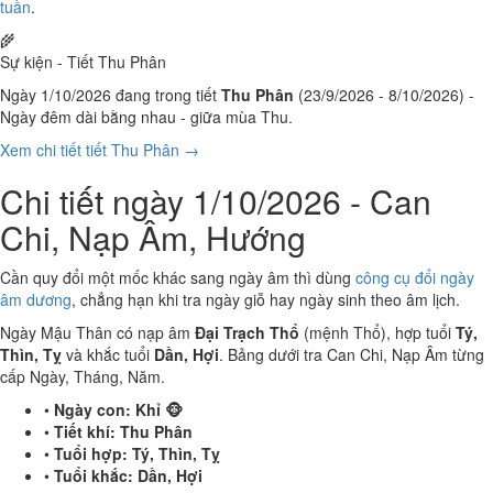
tuần
.
🌾
Sự kiện - Tiết Thu Phân
Ngày 1/10/2026 đang trong tiết
Thu Phân
(23/9/2026 - 8/10/2026) -
Ngày đêm dài bằng nhau - giữa mùa Thu.
Xem chi tiết tiết Thu Phân →
Chi tiết ngày 1/10/2026 - Can
Chi, Nạp Âm, Hướng
Cần quy đổi một mốc khác sang ngày âm thì dùng
công cụ đổi ngày
âm dương
, chẳng hạn khi tra ngày giỗ hay ngày sinh theo âm lịch.
Ngày Mậu Thân có nạp âm
Đại Trạch Thổ
(mệnh Thổ), hợp tuổi
Tý,
Thìn, Tỵ
và khắc tuổi
Dần, Hợi
. Bảng dưới tra Can Chi, Nạp Âm từng
cấp Ngày, Tháng, Năm.
•
Ngày con:
Khỉ 🐵
•
Tiết khí:
Thu Phân
•
Tuổi hợp:
Tý, Thìn, Tỵ
•
Tuổi khắc:
Dần, Hợi