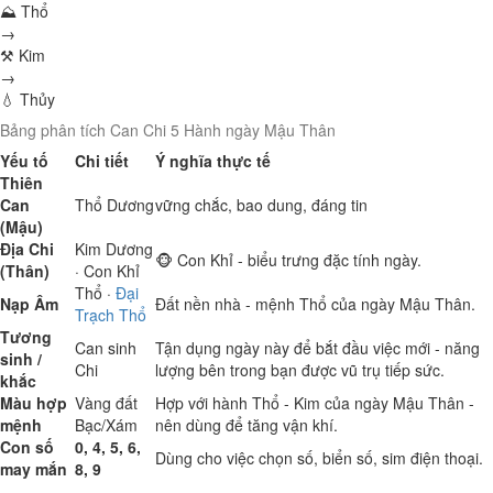
⛰ Thổ
→
⚒ Kim
→
💧 Thủy
Bảng phân tích Can Chi 5 Hành ngày Mậu Thân
Yếu tố
Chi tiết
Ý nghĩa thực tế
Thiên
Can
Thổ
Dương
vững chắc, bao dung, đáng tin
(Mậu)
Địa Chi
Kim
Dương
🐵 Con Khỉ - biểu trưng đặc tính ngày.
(Thân)
· Con Khỉ
Thổ
·
Đại
Nạp Âm
Đất nền nhà - mệnh Thổ của ngày Mậu Thân.
Trạch Thổ
Tương
Can sinh
Tận dụng ngày này để bắt đầu việc mới - năng
sinh /
Chi
lượng bên trong bạn được vũ trụ tiếp sức.
khắc
Màu hợp
Vàng đất
Hợp với hành Thổ - Kim của ngày Mậu Thân -
mệnh
Bạc/Xám
nên dùng để tăng vận khí.
Con số
0, 4, 5, 6,
Dùng cho việc chọn số, biển số, sim điện thoại.
may mắn
8, 9