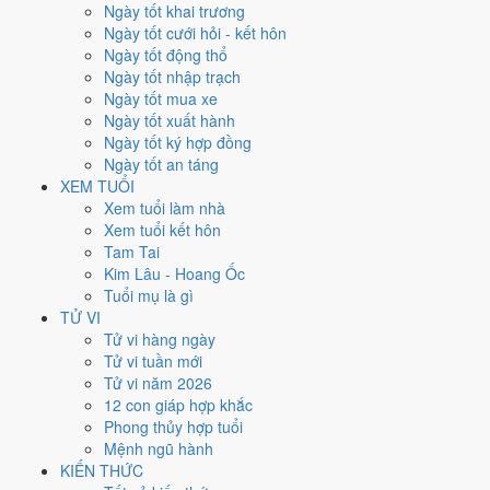
Thứ Năm
Ngày tốt khai trương
Ngày Âm
Ngày tốt cưới hỏi - kết hôn
Tháng 10 năm 2026
Ngày tốt động thổ
1
Ngày tốt nhập trạch
Tháng 8 âm năm 2026
Ngày tốt mua xe
21
Ngày tốt xuất hành
Tiết Thu Phân
Ngày tốt ký hợp đồng
Giờ
Ngày tốt an táng
Nhâm Tý
XEM TUỔI
Ngày 21
Xem tuổi làm nhà
Mậu Thân
Xem tuổi kết hôn
Tháng 8
Tam Tai
Đinh Dậu
Kim Lâu - Hoang Ốc
Năm 2026
Tuổi mụ là gì
Bính Ngọ
TỬ VI
Tử vi hàng ngày
Ngày Mậu Thân có Trực
Bế
(ngày đóng cửa, bế tắc) và gặp Sao
Bạch
Tử vi tuần mới
Hổ hắc đạo
. Điểm trung bình 7 việc chính chỉ
3.0/10
nên đây là
Ngày
Tử vi năm 2026
Đại Hung
, tránh hẳn cưới hỏi, khai trương, động thổ.
12 con giáp hợp khắc
Phong thủy hợp tuổi
Tuổi
Tý, Thìn, Tỵ
hợp ngày; tuổi
Dần
nên thận trọng (Lục Xung).
Mệnh ngũ hành
Ngày 1/10/2026 chỉ đạt
3.0/10
cho việc trọng đại. Có
2 ngày gần đây
KIẾN THỨC
tốt hơn
để thay thế, xem mục xử lý bên dưới.