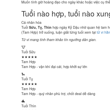
Muốn tính giờ hoàng đạo cho ngày khác hoặc việc cụ th
Tuổi nào hợp, tuổi nào xu
Cá nhân hóa
Tuổi
Sửu, Tỵ, Thìn
hợp ngày Kỷ Dậu nhờ quan hệ tam hợp
(Tam Hợp) trở xuống, luận giải từng tuổi xem tại
tử vi hằ
Tử vi mang tính tham khảo tín ngưỡng dân gian.
🐮
Tuổi Sửu
★★★★★
Tam Hợp
Tam Hợp - vận khí đại cát, hợp khởi sự lớn
🐍
Tuổi Tỵ
★★★★★
Tam Hợp
Tam Hợp - quý nhân phù trợ, chốt deal dễ dàng
🐲
Tuổi Thìn