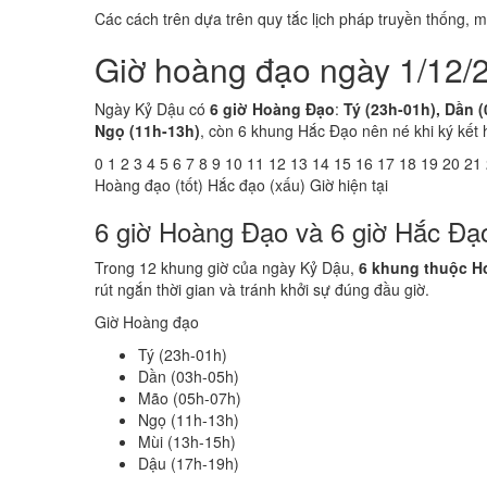
Các cách trên dựa trên quy tắc lịch pháp truyền thống,
Giờ hoàng đạo ngày 1/12/
Ngày Kỷ Dậu có
6 giờ Hoàng Đạo
:
Tý (23h-01h), Dần 
Ngọ (11h-13h)
, còn 6 khung Hắc Đạo nên né khi ký kết 
0
1
2
3
4
5
6
7
8
9
10
11
12
13
14
15
16
17
18
19
20
21
Hoàng đạo (tốt)
Hắc đạo (xấu)
Giờ hiện tại
6 giờ Hoàng Đạo và 6 giờ Hắc Đạ
Trong 12 khung giờ của ngày Kỷ Dậu,
6 khung thuộc H
rút ngắn thời gian và tránh khởi sự đúng đầu giờ.
Giờ Hoàng đạo
Tý (23h-01h)
Dần (03h-05h)
Mão (05h-07h)
Ngọ (11h-13h)
Mùi (13h-15h)
Dậu (17h-19h)