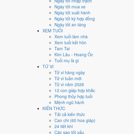
Ngày tốt nhập trạch
23
Ngày tốt mua xe
Ngày tốt xuất hành
Giờ
Ngày tốt ký hợp đồng
Giáp Tý
Ngày tốt an táng
Ngày 23
XEM TUỔI
Kỷ Dậu
Xem tuổi làm nhà
Tháng 10
Xem tuổi kết hôn
Kỷ Hợi
Tam Tai
Năm 2026
Kim Lâu - Hoang Ốc
Bính Ngọ
Tuổi mụ là gì
TỬ VI
Ngày Kỷ Dậu có Trực
Khai
(ngày khai mở, bắt đầu mới)
Tử vi hàng ngày
thường ngày.
Tử vi tuần mới
Tuổi
Sửu, Tỵ, Thìn
hợp ngày; tuổi
Mão
nên thận trọng (
Tử vi năm 2026
12 con giáp hợp khắc
Ngày 1/12/2026 tốt hay xấu
Phong thủy hợp tuổi
Mệnh ngũ hành
Ngày 1/12/2026 đạt
5.4/10
trung bình cho 7 việc chính: 
KIẾN THỨC
gặp Sao Chu Tước hắc đạo nên điểm từng việc chênh n
Tất cả kiến thức
Can chi (60 hoa giáp)
💍
Cưới hỏi - đính hôn
24 tiết khí
5
/10
Trung bình
Các sao tốt xấu