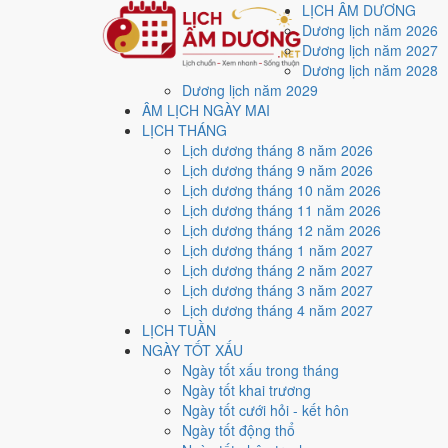
LỊCH ÂM DƯƠNG
Dương lịch năm 2026
Dương lịch năm 2027
Dương lịch năm 2028
Dương lịch năm 2029
Trang chủ
ÂM LỊCH NGÀY MAI
Lịch năm 2026
LỊCH THÁNG
Tháng 12/2026
Lịch dương tháng 8 năm 2026
Ngày 1/12/2026 (Kỷ Dậu)
Lịch dương tháng 9 năm 2026
Xem ngày
1/12/2026
d
Lịch dương tháng 10 năm 2026
Lịch dương tháng 11 năm 2026
xấu?
Lịch dương tháng 12 năm 2026
Lịch dương tháng 1 năm 2027
Lịch dương tháng 2 năm 2027
Ngày 1/12/2026 dương lịch (Thứ Ba) là ngày 23/10/20
Lịch dương tháng 3 năm 2027
với điểm trung bình
5.4/10
cho các việc quan trọng. Giờ
Lịch dương tháng 4 năm 2027
LỊCH TUẦN
Ngày Dương
NGÀY TỐT XẤU
Thứ Ba
Ngày tốt xấu trong tháng
Ngày Âm
Ngày tốt khai trương
Tháng 12 năm 2026
Ngày tốt cưới hỏi - kết hôn
1
Ngày tốt động thổ
Tháng 10 âm năm 2026