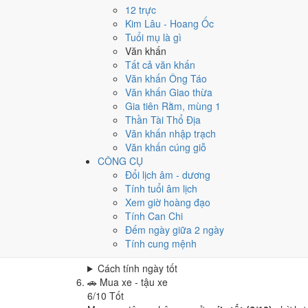
Cưới hỏi - đính hôn hôm nay ở
mức trung bình (5
12 trực
Cách tính ngày tốt
Kim Lâu - Hoang Ốc
🏪
Khai trương - mở cửa hàng
Tuổi mụ là gì
6
/10
Tốt
Văn khấn
Khai trương - mở cửa hàng hôm nay ở
mức tốt (6/
Tất cả văn khấn
Văn khấn Ông Táo
Cách tính ngày tốt
Văn khấn Giao thừa
🤝
Ký hợp đồng - giao ước
Gia tiên Rằm, mùng 1
4
/10
Trung bình
Thần Tài Thổ Địa
Ký hợp đồng - giao ước hôm nay ở
mức trung bình
Văn khấn nhập trạch
Cách tính ngày tốt
Văn khấn cúng giỗ
🏗️
Động thổ - khởi công
CÔNG CỤ
6
/10
Tốt
Đổi lịch âm - dương
Động thổ - khởi công hôm nay ở
mức tốt (6/10)
nh
Tính tuổi âm lịch
Xem giờ hoàng đạo
Cách tính ngày tốt
Tính Can Chi
🏡
Nhập trạch - vào nhà mới
Đếm ngày giữa 2 ngày
6
/10
Tốt
Tính cung mệnh
Nhập trạch - vào nhà mới hôm nay ở
mức tốt (6/1
Cách tính ngày tốt
🚗
Mua xe - tậu xe
6
/10
Tốt