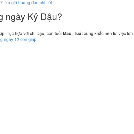
ể?
Tra giờ hoàng đạo chi tiết
ng ngày Kỷ Dậu?
 - lục hợp với chi Dậu, còn tuổi
Mão, Tuất
xung khắc nên lùi việc lớn
ng ngày 12 con giáp
.