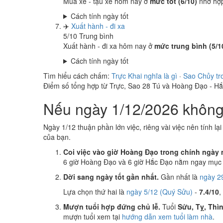
Mua xe - tậu xe hôm nay ở
mức tốt (6/10)
nhờ hợ
Cách tính ngày tốt
✈️
Xuất hành - đi xa
5
/10
Trung bình
Xuất hành - đi xa hôm nay ở
mức trung bình (5/1
Cách tính ngày tốt
Tìm hiểu cách chấm:
Trực Khai nghĩa là gì
·
Sao Chủy tr
Điểm số tổng hợp từ Trực, Sao 28 Tú và Hoàng Đạo - H
Nếu ngày 1/12/2026 không 
Ngày 1/12 thuận phần lớn việc, riêng vài việc nên tính lạ
của bạn.
Coi việc vào giờ Hoàng Đạo trong chính ngày 
6 giờ Hoàng Đạo và 6 giờ Hắc Đạo nằm ngay mục k
Dời sang ngày tốt gần nhất.
Gần nhất là
ngày 29
Lựa chọn thứ hai là
ngày 5/12 (Quý Sửu)
-
7.4/10
,
Mượn tuổi hợp đứng chủ lễ.
Tuổi
Sửu, Tỵ, Thì
mượn tuổi xem tại
hướng dẫn xem tuổi làm nhà
.