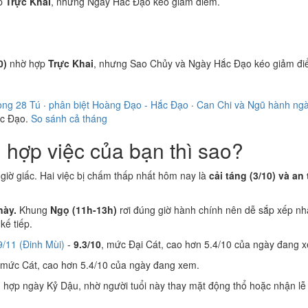
p
Trực Khai
, nhưng Ngày Hắc Đạo kéo giảm điểm.
0)
nhờ hợp
Trực Khai
, nhưng Sao Chủy và Ngày Hắc Đạo kéo giảm đi
ong 28 Tú
·
phân biệt Hoàng Đạo - Hắc Đạo
·
Can Chi và Ngũ hành ng
ắc Đạo.
So sánh cả tháng
hợp việc của bạn thì sao?
i giờ giấc. Hai việc bị chấm thấp nhất hôm nay là
cải táng (3/10) và an 
này.
Khung
Ngọ (11h-13h)
rơi đúng giờ hành chính nên dễ sắp xếp nh
ế tiếp.
/11 (Đinh Mùi)
-
9.3/10
, mức Đại Cát, cao hơn 5.4/10 của ngày đang 
 mức Cát, cao hơn 5.4/10 của ngày đang xem.
n
hợp ngày Kỷ Dậu, nhờ người tuổi này thay mặt động thổ hoặc nhận lễ