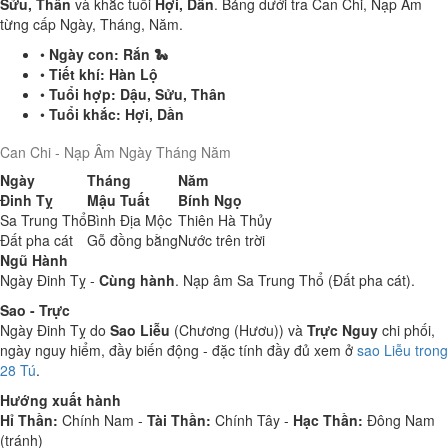
Sửu, Thân
và khắc tuổi
Hợi, Dần
. Bảng dưới tra Can Chi, Nạp Âm
từng cấp Ngày, Tháng, Năm.
•
Ngày con:
Rắn 🐍
•
Tiết khí:
Hàn Lộ
•
Tuổi hợp:
Dậu, Sửu, Thân
•
Tuổi khắc:
Hợi, Dần
Can Chi - Nạp Âm Ngày Tháng Năm
Ngày
Tháng
Năm
Đinh Tỵ
Mậu Tuất
Bính Ngọ
Sa Trung Thổ
Bình Địa Mộc
Thiên Hà Thủy
Đất pha cát
Gỗ đồng bằng
Nước trên trời
Ngũ Hành
Ngày Đinh Tỵ -
Cùng hành
. Nạp âm Sa Trung Thổ (Đất pha cát).
Sao - Trực
Ngày Đinh Tỵ do
Sao Liễu
(Chương (Hươu)) và
Trực Nguy
chi phối,
ngày nguy hiểm, đầy biến động - đặc tính đầy đủ xem ở
sao Liễu trong
28 Tú
.
Hướng xuất hành
Hỉ Thần:
Chính Nam -
Tài Thần:
Chính Tây -
Hạc Thần:
Đông Nam
(tránh)