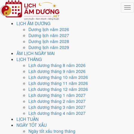
Togg
navig
LỊCH ÂM DƯƠNG
Trang chủ
Dương lịch năm 2026
Lịch năm 2026
Dương lịch năm 2027
Tháng 10/2026
Dương lịch năm 2028
Ngày 10/10/2026 (Đinh Tỵ)
Dương lịch năm 2029
ÂM LỊCH NGÀY MAI
Xem ngày
10/10/2026
LỊCH THÁNG
Lịch dương tháng 8 năm 2026
dương lịch - Ngày 1/9 âm
Lịch dương tháng 9 năm 2026
Lịch dương tháng 10 năm 2026
lịch (Đinh Tỵ) tốt hay xấu?
Lịch dương tháng 11 năm 2026
Lịch dương tháng 12 năm 2026
Lịch dương tháng 1 năm 2027
Ngày 10/10/2026 dương lịch (Thứ Bảy) là ngày 1/9/2026 âm lịch
,
Lịch dương tháng 2 năm 2027
tức ngày
Đinh Tỵ
- Cùng hành, Trực Nguy, Sao Liễu, nạp âm Sa
Lịch dương tháng 3 năm 2027
Trung Thổ. Tổng hòa, đây là
Ngày Bình Hòa
với điểm trung bình
Lịch dương tháng 4 năm 2027
5.1/10
cho các việc quan trọng. Giờ Hoàng Đạo trong ngày:
Sửu,
LỊCH TUẦN
Thìn, Ngọ, Mùi, Tuất, Hợi
.
NGÀY TỐT XẤU
Ngày Dương
Ngày tốt xấu trong tháng