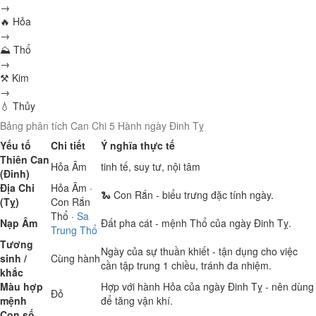
→
🔥 Hỏa
→
⛰ Thổ
→
⚒ Kim
→
💧 Thủy
Bảng phân tích Can Chi 5 Hành ngày Đinh Tỵ
Yếu tố
Chi tiết
Ý nghĩa thực tế
Thiên Can
Hỏa
Âm
tinh tế, suy tư, nội tâm
(Đinh)
Địa Chi
Hỏa
Âm ·
🐍 Con Rắn - biểu trưng đặc tính ngày.
(Tỵ)
Con Rắn
Thổ
·
Sa
Nạp Âm
Đất pha cát - mệnh Thổ của ngày Đinh Tỵ.
Trung Thổ
Tương
Ngày của sự thuần khiết - tận dụng cho việc
sinh /
Cùng hành
cần tập trung 1 chiều, tránh đa nhiệm.
khắc
Màu hợp
Hợp với hành Hỏa của ngày Đinh Tỵ - nên dùng
Đỏ
mệnh
để tăng vận khí.
Con số