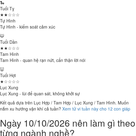
🐍
Tuổi Tỵ
★★☆☆☆
Tự Hình
Tự Hình - kiểm soát cảm xúc
🐯
Tuổi Dần
★★☆☆☆
Tam Hình
Tam Hình - quan hệ rạn nứt, cẩn thận lời nói
🐷
Tuổi Hợi
★☆☆☆☆
Lục Xung
Lục Xung - lùi để quan sát, không khởi sự
Kết quả dựa trên Lục Hợp / Tam Hợp / Lục Xung / Tam Hình. Muốn
nắm xu hướng vận khí cả tuần?
Xem tử vi tuần này cho 12 con giáp
Ngày 10/10/2026 nên làm gì theo
từng ngành nghề?