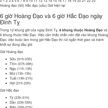
0
1
2
3
4
5
6
7
8
9
10
11
12
13
14
15
16
17
18
19
20
21
22
23
Hoàng đạo (tốt)
Hắc đạo (xấu)
Giờ hiện tại
6 giờ Hoàng Đạo và 6 giờ Hắc Đạo ngày
Đinh Tỵ
Trong 12 khung giờ của ngày Đinh Tỵ,
6 khung thuộc Hoàng Đạo
và
6 khung thuộc Hắc Đạo. Việc cần chắc chắn nên đặt vào khung Hoàng
Đạo; việc buộc làm trong giờ Hắc Đạo thì rút ngắn thời gian và tránh
khởi sự đúng đầu giờ.
Giờ Hoàng đạo
Sửu (01h-03h)
Thìn (07h-09h)
Ngọ (11h-13h)
Mùi (13h-15h)
Tuất (19h-21h)
Hợi (21h-23h)
Giờ Hắc đạo
Tý (23h-01h)
Dần (03h-05h)
Mão (05h-07h)