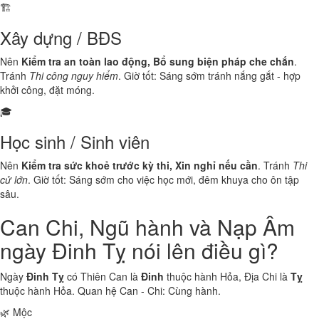
🏗️
Xây dựng / BĐS
Nên
Kiểm tra an toàn lao động, Bổ sung biện pháp che chắn
.
Tránh
Thi công nguy hiểm
. Giờ tốt: Sáng sớm tránh nắng gắt - hợp
khởi công, đặt móng.
🎓
Học sinh / Sinh viên
Nên
Kiểm tra sức khoẻ trước kỳ thi, Xin nghỉ nếu cần
. Tránh
Thi
cử lớn
. Giờ tốt: Sáng sớm cho việc học mới, đêm khuya cho ôn tập
sâu.
Can Chi, Ngũ hành và Nạp Âm
ngày Đinh Tỵ nói lên điều gì?
Ngày
Đinh Tỵ
có Thiên Can là
Đinh
thuộc hành
Hỏa
, Địa Chi là
Tỵ
thuộc hành
Hỏa
. Quan hệ Can - Chi:
Cùng hành
.
🌿 Mộc