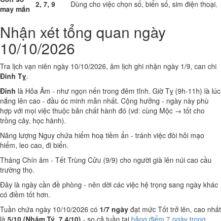
2, 7, 9
Dùng cho việc chọn số, biển số, sim điện thoại.
may mắn
Nhận xét tổng quan ngày
10/10/2026
Tra lịch vạn niên ngày 10/10/2026, âm lịch ghi nhận ngày 1/9, can chi
Đinh Tỵ
.
Đinh
là Hỏa Âm - như ngọn nến trong đêm tĩnh. Giờ Tỵ (9h-11h) là lúc
nắng lên cao - đầu óc minh mẫn nhất. Cộng hưởng - ngày này phù
hợp với mọi việc thuộc bản chất hành đó (vd: cùng Mộc → tốt cho
trồng cây, học hành).
Năng lượng Nguy chứa hiểm hoạ tiềm ẩn - tránh việc đòi hỏi mạo
hiểm, leo cao, đi biển.
Tháng Chín âm - Tết Trùng Cửu (9/9) cho người già lên núi cao cầu
trường thọ.
Đây là ngày cần đề phòng - nên dời các việc hệ trọng sang ngày khác
có điềm tốt hơn.
Tuần chứa ngày 10/10/2026 có
1/7 ngày
đạt mức Tốt trở lên, cao nhất
là
5/10 (Nhâm Tý, 7.4/10)
- so cả tuần tại
bảng điểm 7 ngày trong