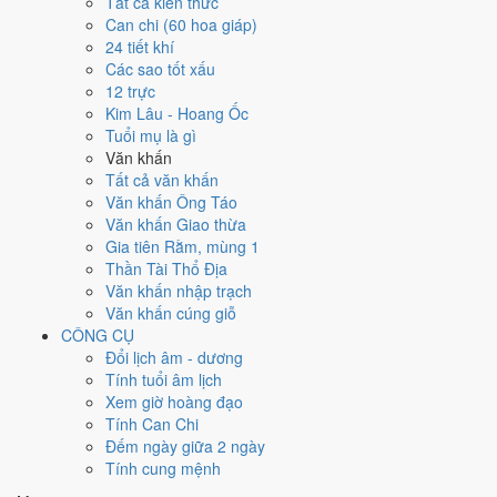
Tất cả kiến thức
đây tốt hơn
để thay thế, xem mục xử lý bên dưới.
Can chi (60 hoa giáp)
24 tiết khí
Ngày 10/10/2026 tốt hay xấu cho
Các sao tốt xấu
12 trực
việc gì?
Kim Lâu - Hoang Ốc
Tuổi mụ là gì
Ngày 10/10/2026 đạt
5.1/10
trung bình cho 7 việc chính: cao nhất là
Văn khấn
Cưới hỏi - đính hôn (6/10)
, thấp nhất là
Mua xe - tậu xe (4/10)
. Trực
Tất cả văn khấn
Nguy (ngày nguy hiểm, đầy biến động) nhưng gặp Sao Minh Đường
Văn khấn Ông Táo
hoàng đạo nên điểm từng việc chênh nhau như bảng dưới.
Văn khấn Giao thừa
Gia tiên Rằm, mùng 1
💍
Cưới hỏi - đính hôn
Thần Tài Thổ Địa
6
/10
Tốt
Văn khấn nhập trạch
Cưới hỏi - đính hôn hôm nay ở
mức tốt (6/10)
nhờ hợp
Ngày
Văn khấn cúng giỗ
Hoàng Đạo
.
CÔNG CỤ
Cách tính ngày tốt
Đổi lịch âm - dương
🏪
Khai trương - mở cửa hàng
Tính tuổi âm lịch
6
/10
Tốt
Xem giờ hoàng đạo
Khai trương - mở cửa hàng hôm nay ở
mức tốt (6/10)
nhờ hợp
Tính Can Chi
Ngày Hoàng Đạo
.
Đếm ngày giữa 2 ngày
Tính cung mệnh
Cách tính ngày tốt
🤝
Ký hợp đồng - giao ước