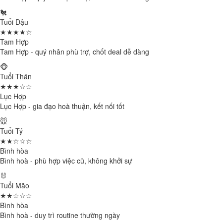
🐔
Tuổi Dậu
★★★★☆
Tam Hợp
Tam Hợp - quý nhân phù trợ, chốt deal dễ dàng
🐵
Tuổi Thân
★★★☆☆
Lục Hợp
Lục Hợp - gia đạo hoà thuận, kết nối tốt
🐭
Tuổi Tý
★★☆☆☆
Bình hòa
Bình hoà - phù hợp việc cũ, không khởi sự
🐰
Tuổi Mão
★★☆☆☆
Bình hòa
Bình hoà - duy trì routine thường ngày