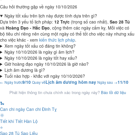
Câu hỏi thường gặp về ngày 10/10/2026
Ngày tốt xấu trên lịch này được tính dựa trên gì?
Dựa trên 3 yếu tố lịch pháp:
12 Trực
(trọng số cao nhất),
Sao 28 Tú
và
Hoàng Đạo - Hắc Đạo
, cộng thêm các ngày cấm kỵ. Mỗi việc có
bộ tiêu chí riêng nên cùng một ngày có thể tốt cho việc này nhưng xấu
cho việc khác - xem
kiến thức lịch pháp
.
Xem ngày tốt xấu có đáng tin không?
Ngày 10/10/2026 là ngày gì âm lịch?
Ngày 10/10/2026 là ngày tốt hay xấu?
Giờ hoàng đạo ngày 10/10/2026 là giờ nào?
Lịch âm dương là gì?
Tuổi nào hợp - khắc với ngày 10/10/2026?
9/10
Lịch âm dương hôm nay
11/10
← Ngày trước
Quay về
Ngày sau →
Phát hiện thông tin chưa chính xác trong ngày này?
Báo lỗi dữ liệu
🐍
Can chi ngày
Can chi Đinh Tỵ
🌞
Tiết khí
Tiết Hàn Lộ
⭐
Sao 28 Tú
Sao Liễu