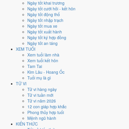
Thứ Bảy
Ngày tốt khai trương
Ngày Âm
Ngày tốt cưới hỏi - kết hôn
Tháng 10 năm 2026
Ngày tốt động thổ
10
Ngày tốt nhập trạch
Tháng 9 âm năm 2026
Ngày tốt mua xe
1
Ngày tốt xuất hành
Tiết Hàn Lộ
Ngày tốt ký hợp đồng
Giờ
Ngày tốt an táng
Canh Tý
XEM TUỔI
Ngày 1
Xem tuổi làm nhà
Đinh Tỵ
Xem tuổi kết hôn
Tháng 9
Tam Tai
Mậu Tuất
Kim Lâu - Hoang Ốc
Năm 2026
Tuổi mụ là gì
Bính Ngọ
TỬ VI
Tử vi hàng ngày
Ngày Đinh Tỵ có Trực
Nguy
(ngày nguy hiểm, đầy biến động) nhưng
Tử vi tuần mới
gặp Sao
Minh Đường hoàng đạo
. Điểm trung bình 7 việc chính
Tử vi năm 2026
5.1/10
nên đây là
Ngày Bình Hòa
, phù hợp với công việc thường
12 con giáp hợp khắc
ngày.
Phong thủy hợp tuổi
Mệnh ngũ hành
Tuổi
Dậu, Sửu, Thân
hợp ngày; tuổi
Hợi
nên thận trọng (Lục Xung).
KIẾN THỨC
Ngày 10/10/2026 chỉ đạt
5.1/10
cho việc trọng đại. Có
2 ngày gần