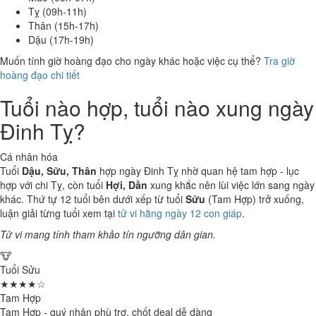
Tỵ (09h-11h)
Thân (15h-17h)
Dậu (17h-19h)
Muốn tính giờ hoàng đạo cho ngày khác hoặc việc cụ thể?
Tra giờ
hoàng đạo chi tiết
Tuổi nào hợp, tuổi nào xung ngày
Đinh Tỵ?
Cá nhân hóa
Tuổi
Dậu, Sửu, Thân
hợp ngày Đinh Tỵ nhờ quan hệ tam hợp - lục
hợp với chi Tỵ, còn tuổi
Hợi, Dần
xung khắc nên lùi việc lớn sang ngày
khác. Thứ tự 12 tuổi bên dưới xếp từ tuổi
Sửu
(Tam Hợp) trở xuống,
luận giải từng tuổi xem tại
tử vi hằng ngày 12 con giáp
.
Tử vi mang tính tham khảo tín ngưỡng dân gian.
🐮
Tuổi Sửu
★★★★☆
Tam Hợp
Tam Hợp - quý nhân phù trợ, chốt deal dễ dàng