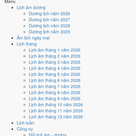
Menu
4
/10
Trung bình
Lịch âm dương
Ký hợp đồng - giao ước hôm nay ở
mức trung bình (4/10)
nhờ
Dương lịch năm 2026
hợp
Ngày Hoàng Đạo
, nhưng Trực Nguy kéo giảm điểm.
Dương lịch năm 2027
Dương lịch năm 2028
Cách tính ngày tốt
Dương lịch năm 2029
🏗️
Động thổ - khởi công
Âm lịch ngày mai
4
/10
Trung bình
Lịch tháng
Động thổ - khởi công hôm nay ở
mức trung bình (4/10)
nhờ
Lịch âm tháng 1 năm 2026
hợp
Ngày Hoàng Đạo
, nhưng Trực Nguy kéo giảm điểm.
Lịch âm tháng 2 năm 2026
Cách tính ngày tốt
Lịch âm tháng 3 năm 2026
🏡
Nhập trạch - vào nhà mới
Lịch âm tháng 4 năm 2026
6
/10
Tốt
Lịch âm tháng 5 năm 2026
Nhập trạch - vào nhà mới hôm nay ở
mức tốt (6/10)
nhờ hợp
Lịch âm tháng 6 năm 2026
Ngày Hoàng Đạo
.
Lịch âm tháng 7 năm 2026
Lịch âm tháng 8 năm 2026
Cách tính ngày tốt
Lịch âm tháng 9 năm 2026
🚗
Mua xe - tậu xe
Lịch âm tháng 10 năm 2026
4
/10
Trung bình
Lịch âm tháng 11 năm 2026
Mua xe - tậu xe hôm nay ở
mức trung bình (4/10)
nhờ hợp
Lịch âm tháng 12 năm 2026
Ngày Hoàng Đạo
, nhưng Trực Nguy kéo giảm điểm.
Lịch tuần
Cách tính ngày tốt
Công cụ
✈️
Xuất hành - đi xa
Đổi lịch âm - dương