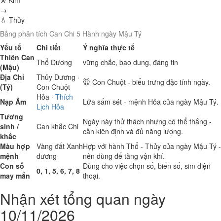
⚒ Kim
→
💧 Thủy
Bảng phân tích Can Chi 5 Hành ngày Mậu Tý
Yếu tố
Chi tiết
Ý nghĩa thực tế
Thiên Can
Thổ
Dương
vững chắc, bao dung, đáng tin
(Mậu)
Địa Chi
Thủy
Dương ·
🐭 Con Chuột - biểu trưng đặc tính ngày.
(Tý)
Con Chuột
Hỏa
·
Thích
Nạp Âm
Lửa sấm sét - mệnh Hỏa của ngày Mậu Tý.
Lịch Hỏa
Tương
Ngày này thử thách nhưng có thể thắng -
sinh /
Can khắc Chi
cần kiên định và đủ năng lượng.
khắc
Màu hợp
Vàng đất
Xanh
Hợp với hành Thổ - Thủy của ngày Mậu Tý -
mệnh
dương
nên dùng để tăng vận khí.
Con số
Dùng cho việc chọn số, biển số, sim điện
0, 1, 5, 6, 7, 8
may mắn
thoại.
Nhận xét tổng quan ngày
10/11/2026