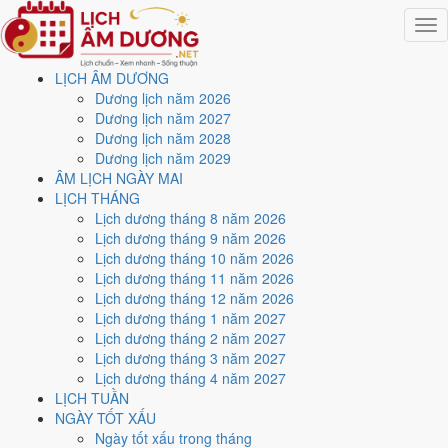
Togg
navig
LỊCH ÂM DƯƠNG
Trang chủ
Dương lịch năm 2026
Lịch năm 2026
Dương lịch năm 2027
Tháng 11/2026
Dương lịch năm 2028
Ngày 10/11/2026 (Mậu Tý)
Dương lịch năm 2029
ÂM LỊCH NGÀY MAI
Xem ngày
10/11/2026
LỊCH THÁNG
Lịch dương tháng 8 năm 2026
dương lịch - Ngày 2/10 âm
Lịch dương tháng 9 năm 2026
Lịch dương tháng 10 năm 2026
lịch (Mậu Tý) tốt hay xấu?
Lịch dương tháng 11 năm 2026
Lịch dương tháng 12 năm 2026
Lịch dương tháng 1 năm 2027
Ngày 10/11/2026 dương lịch (Thứ Ba) là ngày 2/10/2026 âm lịch
,
Lịch dương tháng 2 năm 2027
tức ngày
Mậu Tý
- Can khắc Chi, Trực Trừ, Sao Dực, nạp âm Thích
Lịch dương tháng 3 năm 2027
Lịch Hỏa. Tổng hòa, đây là
Ngày Hung
với điểm trung bình
3.9/10
cho
Lịch dương tháng 4 năm 2027
các việc quan trọng. Giờ Hoàng Đạo trong ngày:
Tý, Sửu, Mão, Ngọ,
LỊCH TUẦN
Thân, Dậu
.
NGÀY TỐT XẤU
Ngày Dương
Ngày tốt xấu trong tháng