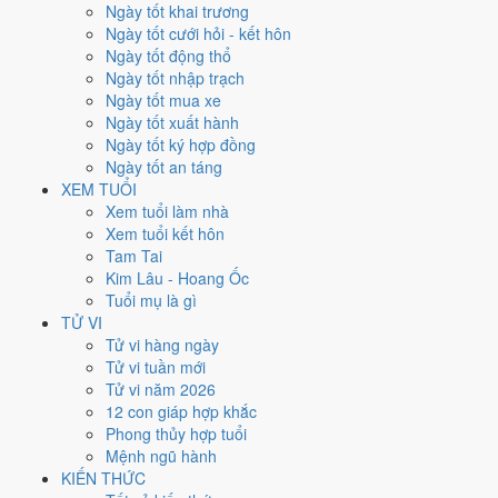
Thứ Ba
Ngày tốt khai trương
Ngày Âm
Ngày tốt cưới hỏi - kết hôn
Tháng 11 năm 2026
Ngày tốt động thổ
10
Ngày tốt nhập trạch
Tháng 10 âm năm 2026
Ngày tốt mua xe
2
Ngày tốt xuất hành
Tiết Lập Đông
Ngày tốt ký hợp đồng
Giờ
Ngày tốt an táng
Nhâm Tý
XEM TUỔI
Ngày 2
Xem tuổi làm nhà
Mậu Tý
Xem tuổi kết hôn
Tháng 10
Tam Tai
Kỷ Hợi
Kim Lâu - Hoang Ốc
Năm 2026
Tuổi mụ là gì
Bính Ngọ
TỬ VI
Tử vi hàng ngày
Ngày Mậu Tý có Trực
Trừ
(ngày trừ bỏ điều cũ, đón điều mới) nhưng
Tử vi tuần mới
gặp Sao
Bạch Hổ hắc đạo
. Điểm trung bình 7 việc chính chỉ
3.9/10
Tử vi năm 2026
nên đây là
Ngày Hung
, cần thận trọng với các quyết định lớn khó đảo
12 con giáp hợp khắc
ngược.
Phong thủy hợp tuổi
Mệnh ngũ hành
Tuổi
Thân, Thìn, Sửu
hợp ngày; tuổi
Ngọ
nên thận trọng (Lục Xung).
KIẾN THỨC