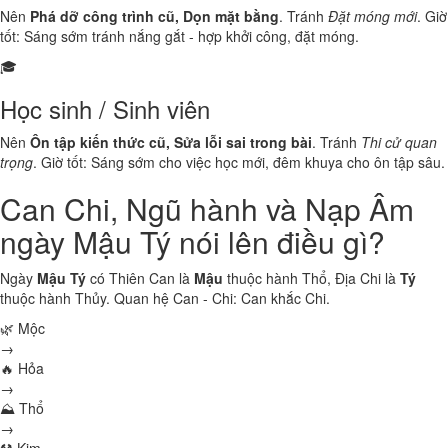
Nên
Phá dỡ công trình cũ, Dọn mặt bằng
. Tránh
Đặt móng mới
. Giờ
tốt: Sáng sớm tránh nắng gắt - hợp khởi công, đặt móng.
🎓
Học sinh / Sinh viên
Nên
Ôn tập kiến thức cũ, Sửa lỗi sai trong bài
. Tránh
Thi cử quan
trọng
. Giờ tốt: Sáng sớm cho việc học mới, đêm khuya cho ôn tập sâu.
Can Chi, Ngũ hành và Nạp Âm
ngày Mậu Tý nói lên điều gì?
Ngày
Mậu Tý
có Thiên Can là
Mậu
thuộc hành
Thổ
, Địa Chi là
Tý
thuộc hành
Thủy
. Quan hệ Can - Chi:
Can khắc Chi
.
🌿 Mộc
→
🔥 Hỏa
→
⛰ Thổ
→