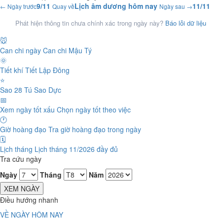
9/11
Lịch âm dương hôm nay
11/11
← Ngày trước
Quay về
Ngày sau →
Phát hiện thông tin chưa chính xác trong ngày này?
Báo lỗi dữ liệu
🐭
Can chi ngày
Can chi Mậu Tý
🌞
Tiết khí
Tiết Lập Đông
⭐
Sao 28 Tú
Sao Dực
📅
Xem ngày tốt xấu
Chọn ngày tốt theo việc
🕐
Giờ hoàng đạo
Tra giờ hoàng đạo trong ngày
🗓️
Lịch tháng
Lịch tháng 11/2026 đầy đủ
Tra cứu ngày
Ngày
Tháng
Năm
XEM NGÀY
Điều hướng nhanh
VỀ NGÀY HÔM NAY