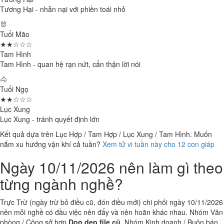
Tương Hại - nhẫn nại với phiền toái nhỏ
🐰
Tuổi Mão
★★☆☆☆
Tam Hình
Tam Hình - quan hệ rạn nứt, cẩn thận lời nói
🐴
Tuổi Ngọ
★★☆☆☆
Lục Xung
Lục Xung - tránh quyết định lớn
Kết quả dựa trên Lục Hợp / Tam Hợp / Lục Xung / Tam Hình. Muốn
nắm xu hướng vận khí cả tuần?
Xem tử vi tuần này cho 12 con giáp
Ngày 10/11/2026 nên làm gì theo
từng ngành nghề?
Trực Trừ (ngày trừ bỏ điều cũ, đón điều mới) chi phối ngày 10/11/2026
nên mỗi nghề có đầu việc nên đẩy và nên hoãn khác nhau. Nhóm Văn
phòng / Công sở hợp
Dọn dẹp file cũ
. Nhóm Kinh doanh / Buôn bán