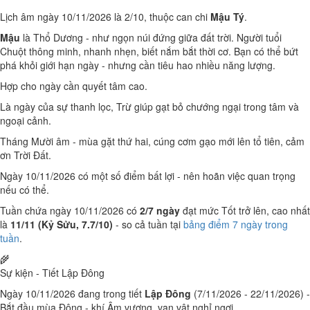
Lịch âm ngày 10/11/2026 là 2/10, thuộc can chi
Mậu Tý
.
Mậu
là Thổ Dương - như ngọn núi đứng giữa đất trời. Người tuổi
Chuột thông minh, nhanh nhẹn, biết nắm bắt thời cơ. Bạn có thể bứt
phá khỏi giới hạn ngày - nhưng cần tiêu hao nhiều năng lượng.
Hợp cho ngày cần quyết tâm cao.
Là ngày của sự thanh lọc, Trừ giúp gạt bỏ chướng ngại trong tâm và
ngoại cảnh.
Tháng Mười âm - mùa gặt thứ hai, cúng cơm gạo mới lên tổ tiên, cảm
ơn Trời Đất.
Ngày 10/11/2026 có một số điểm bất lợi - nên hoãn việc quan trọng
nếu có thể.
Tuần chứa ngày 10/11/2026 có
2/7 ngày
đạt mức Tốt trở lên, cao nhất
là
11/11 (Kỷ Sửu, 7.7/10)
- so cả tuần tại
bảng điểm 7 ngày trong
tuần
.
🌾
Sự kiện - Tiết Lập Đông
Ngày 10/11/2026 đang trong tiết
Lập Đông
(7/11/2026 - 22/11/2026) -
Bắt đầu mùa Đông - khí Âm vượng, vạn vật nghỉ ngơi.