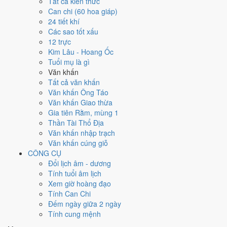
Ngày 10/11/2026 tốt hay xấu cho
Tất cả kiến thức
Can chi (60 hoa giáp)
việc gì?
24 tiết khí
Các sao tốt xấu
12 trực
Ngày 10/11/2026 đạt
3.9/10
trung bình cho 7 việc chính: cao nhất là
Kim Lâu - Hoang Ốc
Giải trừ - tẩy uế (8/10)
, thấp nhất là
Khai trương - mở cửa hàng
Tuổi mụ là gì
(3/10)
. Trực Trừ (ngày trừ bỏ điều cũ, đón điều mới) nhưng gặp Sao
Văn khấn
Bạch Hổ hắc đạo nên điểm từng việc chênh nhau như bảng dưới.
Tất cả văn khấn
💍
Cưới hỏi - đính hôn
Văn khấn Ông Táo
4
/10
Trung bình
Văn khấn Giao thừa
Cưới hỏi - đính hôn hôm nay ở
mức trung bình (4/10)
do
Ngày
Gia tiên Rằm, mùng 1
Hắc Đạo
gây bất lợi.
Thần Tài Thổ Địa
Văn khấn nhập trạch
Cách tính ngày tốt
Văn khấn cúng giỗ
🏪
Khai trương - mở cửa hàng
CÔNG CỤ
3
/10
Xấu
Đổi lịch âm - dương
Khai trương - mở cửa hàng hôm nay ở
mức xấu (3/10)
do
Trực
Tính tuổi âm lịch
Trừ và Ngày Hắc Đạo
gây bất lợi.
Xem giờ hoàng đạo
Cách tính ngày tốt
Tính Can Chi
🤝
Ký hợp đồng - giao ước
Đếm ngày giữa 2 ngày
4
/10
Trung bình
Tính cung mệnh
Ký hợp đồng - giao ước hôm nay ở
mức trung bình (4/10)
do