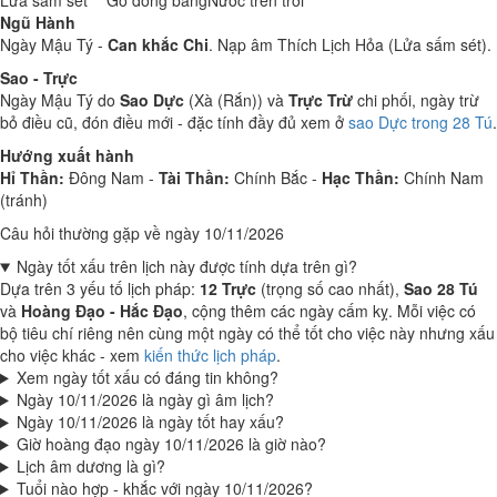
Lửa sấm sét
Gỗ đồng bằng
Nước trên trời
Ngũ Hành
Ngày Mậu Tý -
Can khắc Chi
. Nạp âm Thích Lịch Hỏa (Lửa sấm sét).
Sao - Trực
Ngày Mậu Tý do
Sao Dực
(Xà (Rắn)) và
Trực Trừ
chi phối, ngày trừ
bỏ điều cũ, đón điều mới - đặc tính đầy đủ xem ở
sao Dực trong 28 Tú
.
Hướng xuất hành
Hỉ Thần:
Đông Nam -
Tài Thần:
Chính Bắc -
Hạc Thần:
Chính Nam
(tránh)
Câu hỏi thường gặp về ngày 10/11/2026
Ngày tốt xấu trên lịch này được tính dựa trên gì?
Dựa trên 3 yếu tố lịch pháp:
12 Trực
(trọng số cao nhất),
Sao 28 Tú
và
Hoàng Đạo - Hắc Đạo
, cộng thêm các ngày cấm kỵ. Mỗi việc có
bộ tiêu chí riêng nên cùng một ngày có thể tốt cho việc này nhưng xấu
cho việc khác - xem
kiến thức lịch pháp
.
Xem ngày tốt xấu có đáng tin không?
Ngày 10/11/2026 là ngày gì âm lịch?
Ngày 10/11/2026 là ngày tốt hay xấu?
Giờ hoàng đạo ngày 10/11/2026 là giờ nào?
Lịch âm dương là gì?
Tuổi nào hợp - khắc với ngày 10/11/2026?