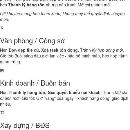
hợp
Thanh lý hàng tồn
nhưng nên tránh Mở chi nhánh mới.
Lời khuyên mang tính tham khảo, không thay thế quyết định chuyên
môn.
👔
Văn phòng / Công sở
Nên
Dọn dẹp file cũ, Xoá task tồn đọng
. Tránh
Ký hợp đồng mới
.
Giờ tốt: Buổi sáng đầu giờ làm việc - não bộ minh mẫn, hợp họp hành
quan trọng.
🏪
Kinh doanh / Buôn bán
Nên
Thanh lý hàng tồn, Giải quyết khiếu nại khách
. Tránh
Mở chi
nhánh mới
. Giờ tốt: Giờ "vàng" của ngày - khách hàng đông, giao dịch
nhiều.
🏗️
Xây dựng / BĐS