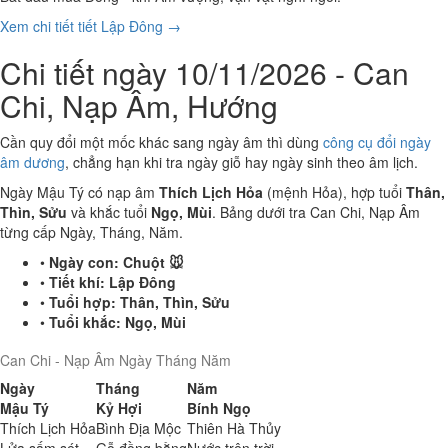
Xem chi tiết tiết Lập Đông →
Chi tiết ngày 10/11/2026 - Can
Chi, Nạp Âm, Hướng
Cần quy đổi một mốc khác sang ngày âm thì dùng
công cụ đổi ngày
âm dương
, chẳng hạn khi tra ngày giỗ hay ngày sinh theo âm lịch.
Ngày Mậu Tý có nạp âm
Thích Lịch Hỏa
(mệnh Hỏa), hợp tuổi
Thân,
Thìn, Sửu
và khắc tuổi
Ngọ, Mùi
. Bảng dưới tra Can Chi, Nạp Âm
từng cấp Ngày, Tháng, Năm.
•
Ngày con:
Chuột 🐭
•
Tiết khí:
Lập Đông
•
Tuổi hợp:
Thân, Thìn, Sửu
•
Tuổi khắc:
Ngọ, Mùi
Can Chi - Nạp Âm Ngày Tháng Năm
Ngày
Tháng
Năm
Mậu Tý
Kỷ Hợi
Bính Ngọ
Thích Lịch Hỏa
Bình Địa Mộc
Thiên Hà Thủy