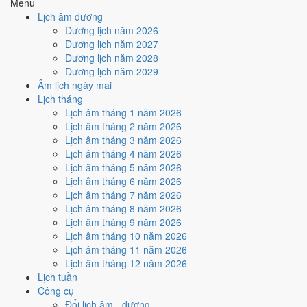
Menu
Ngày Hắc Đạo
gây bất lợi.
Lịch âm dương
Cách tính ngày tốt
Dương lịch năm 2026
🏗️
Động thổ - khởi công
Dương lịch năm 2027
4
/10
Trung bình
Dương lịch năm 2028
Động thổ - khởi công hôm nay ở
mức trung bình (4/10)
do
Dương lịch năm 2029
Ngày Hắc Đạo
gây bất lợi.
Âm lịch ngày mai
Lịch tháng
Cách tính ngày tốt
Lịch âm tháng 1 năm 2026
🏡
Nhập trạch - vào nhà mới
Lịch âm tháng 2 năm 2026
4
/10
Trung bình
Lịch âm tháng 3 năm 2026
Nhập trạch - vào nhà mới hôm nay ở
mức trung bình (4/10)
do
Lịch âm tháng 4 năm 2026
Ngày Hắc Đạo
gây bất lợi.
Lịch âm tháng 5 năm 2026
Cách tính ngày tốt
Lịch âm tháng 6 năm 2026
🚗
Mua xe - tậu xe
Lịch âm tháng 7 năm 2026
4
/10
Trung bình
Lịch âm tháng 8 năm 2026
Mua xe - tậu xe hôm nay ở
mức trung bình (4/10)
do
Ngày
Lịch âm tháng 9 năm 2026
Hắc Đạo
gây bất lợi.
Lịch âm tháng 10 năm 2026
Lịch âm tháng 11 năm 2026
Cách tính ngày tốt
Lịch âm tháng 12 năm 2026
✈️
Xuất hành - đi xa
Lịch tuần
4
/10
Trung bình
Công cụ
Xuất hành - đi xa hôm nay ở
mức trung bình (4/10)
do
Ngày
Đổi lịch âm - dương
Hắc Đạo
gây bất lợi.