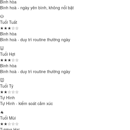
Bình hòa
Bình hoà - ngày yên bình, không nổi bật
🐶
Tuổi Tuất
★★★☆☆
Bình hòa
Bình hoà - duy trì routine thường ngày
🐷
Tuổi Hợi
★★★☆☆
Bình hòa
Bình hoà - duy trì routine thường ngày
🐭
Tuổi Tý
★★☆☆☆
Tự Hình
Tự Hình - kiểm soát cảm xúc
🐐
Tuổi Mùi
★★☆☆☆
Tương Hại