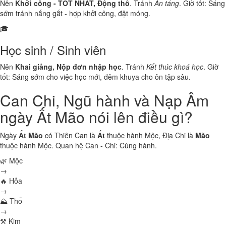
Nên
Khởi công - TỐT NHẤT, Động thổ
. Tránh
An táng
. Giờ tốt: Sáng
sớm tránh nắng gắt - hợp khởi công, đặt móng.
🎓
Học sinh / Sinh viên
Nên
Khai giảng, Nộp đơn nhập học
. Tránh
Kết thúc khoá học
. Giờ
tốt: Sáng sớm cho việc học mới, đêm khuya cho ôn tập sâu.
Can Chi, Ngũ hành và Nạp Âm
ngày Ất Mão nói lên điều gì?
Ngày
Ất Mão
có Thiên Can là
Ất
thuộc hành
Mộc
, Địa Chi là
Mão
thuộc hành
Mộc
. Quan hệ Can - Chi:
Cùng hành
.
🌿 Mộc
→
🔥 Hỏa
→
⛰ Thổ
→
⚒ Kim