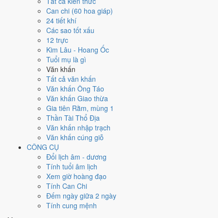
Tất cả kiến thức
việc gì?
Can chi (60 hoa giáp)
24 tiết khí
Các sao tốt xấu
Ngày 10/6/2026 đạt
7.6/10
trung bình cho 7 việc chính: cao nhất là
12 trực
Kết bạn - gặp gỡ (10/10)
, thấp nhất là
Cải táng - sang cát (3/10)
.
Kim Lâu - Hoang Ốc
Trực Khai (ngày khai mở, bắt đầu mới) nhưng gặp Sao Huyền Vũ hắc
Tuổi mụ là gì
đạo nên điểm từng việc chênh nhau như bảng dưới.
Văn khấn
💍
Cưới hỏi - đính hôn
Tất cả văn khấn
8
/10
Rất tốt
Văn khấn Ông Táo
Cưới hỏi - đính hôn hôm nay ở
mức rất tốt (8/10)
nhờ hợp
Trực
Văn khấn Giao thừa
Khai và Sao Bích
, nhưng Ngày Hắc Đạo kéo giảm điểm.
Gia tiên Rằm, mùng 1
Thần Tài Thổ Địa
Cách tính ngày tốt
Văn khấn nhập trạch
🏪
Khai trương - mở cửa hàng
Văn khấn cúng giỗ
8
/10
Rất tốt
CÔNG CỤ
Khai trương - mở cửa hàng hôm nay ở
mức rất tốt (8/10)
nhờ
Đổi lịch âm - dương
hợp
Trực Khai và Sao Bích
, nhưng Ngày Hắc Đạo kéo giảm
Tính tuổi âm lịch
điểm.
Xem giờ hoàng đạo
Cách tính ngày tốt
Tính Can Chi
🤝
Ký hợp đồng - giao ước
Đếm ngày giữa 2 ngày
5
/10
Trung bình
Tính cung mệnh
Ký hợp đồng - giao ước hôm nay ở
mức trung bình (5/10)
nhờ