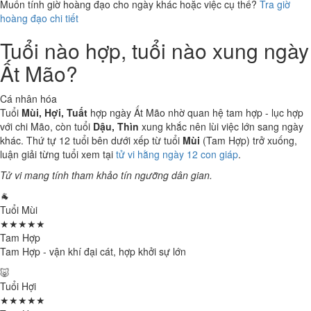
Muốn tính giờ hoàng đạo cho ngày khác hoặc việc cụ thể?
Tra giờ
hoàng đạo chi tiết
Tuổi nào hợp, tuổi nào xung ngày
Ất Mão?
Cá nhân hóa
Tuổi
Mùi, Hợi, Tuất
hợp ngày Ất Mão nhờ quan hệ tam hợp - lục hợp
với chi Mão, còn tuổi
Dậu, Thìn
xung khắc nên lùi việc lớn sang ngày
khác. Thứ tự 12 tuổi bên dưới xếp từ tuổi
Mùi
(Tam Hợp) trở xuống,
luận giải từng tuổi xem tại
tử vi hằng ngày 12 con giáp
.
Tử vi mang tính tham khảo tín ngưỡng dân gian.
🐐
Tuổi Mùi
★★★★★
Tam Hợp
Tam Hợp - vận khí đại cát, hợp khởi sự lớn
🐷
Tuổi Hợi
★★★★★