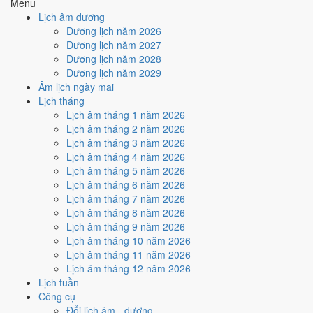
Menu
hợp
Sao Bích
, nhưng Ngày Hắc Đạo kéo giảm điểm.
Lịch âm dương
Cách tính ngày tốt
Dương lịch năm 2026
🏗️
Động thổ - khởi công
Dương lịch năm 2027
8
/10
Rất tốt
Dương lịch năm 2028
Động thổ - khởi công hôm nay ở
mức rất tốt (8/10)
nhờ hợp
Dương lịch năm 2029
Trực Khai và Sao Bích
, nhưng Ngày Hắc Đạo kéo giảm điểm.
Âm lịch ngày mai
Lịch tháng
Cách tính ngày tốt
Lịch âm tháng 1 năm 2026
🏡
Nhập trạch - vào nhà mới
Lịch âm tháng 2 năm 2026
8
/10
Rất tốt
Lịch âm tháng 3 năm 2026
Nhập trạch - vào nhà mới hôm nay ở
mức rất tốt (8/10)
nhờ
Lịch âm tháng 4 năm 2026
hợp
Trực Khai và Sao Bích
, nhưng Ngày Hắc Đạo kéo giảm
Lịch âm tháng 5 năm 2026
điểm.
Lịch âm tháng 6 năm 2026
Cách tính ngày tốt
Lịch âm tháng 7 năm 2026
🚗
Mua xe - tậu xe
Lịch âm tháng 8 năm 2026
8
/10
Rất tốt
Lịch âm tháng 9 năm 2026
Mua xe - tậu xe hôm nay ở
mức rất tốt (8/10)
nhờ hợp
Trực
Lịch âm tháng 10 năm 2026
Khai và Sao Bích
, nhưng Ngày Hắc Đạo kéo giảm điểm.
Lịch âm tháng 11 năm 2026
Lịch âm tháng 12 năm 2026
Cách tính ngày tốt
Lịch tuần
✈️
Xuất hành - đi xa
Công cụ
8
/10
Rất tốt
Đổi lịch âm - dương
Xuất hành - đi xa hôm nay ở
mức rất tốt (8/10)
nhờ hợp
Trực