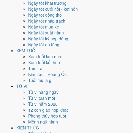
Thứ Tư
Ngày tốt khai trương
Ngày Âm
Ngày tốt cưới hỏi - kết hôn
Tháng 6 năm 2026
Ngày tốt động thổ
10
Ngày tốt nhập trạch
Tháng 4 âm năm 2026
Ngày tốt mua xe
25
Ngày tốt xuất hành
Tiết Mang Chủng
Ngày tốt ký hợp đồng
Giờ
Ngày tốt an táng
Bính Tý
XEM TUỔI
Ngày 25
Xem tuổi làm nhà
Ất Mão
Xem tuổi kết hôn
Tháng 4
Tam Tai
Quý Tỵ
Kim Lâu - Hoang Ốc
Năm 2026
Tuổi mụ là gì
Bính Ngọ
TỬ VI
Tử vi hàng ngày
Ngày Ất Mão có Trực
Khai
(ngày khai mở, bắt đầu mới) nhưng gặp
Tử vi tuần mới
Sao
Huyền Vũ hắc đạo
. Điểm trung bình 7 việc chính
7.6/10
nên đây
Tử vi năm 2026
là
Ngày Cát
, thuận lợi cho các việc quan trọng.
12 con giáp hợp khắc
Phong thủy hợp tuổi
Tuổi
Mùi, Hợi, Tuất
hợp ngày; tuổi
Dậu
nên thận trọng (Lục Xung).
Mệnh ngũ hành
Ngày 10/6/2026 tốt hay xấu cho
KIẾN THỨC