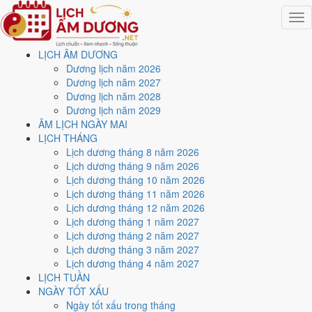
Togg
navig
LỊCH ÂM DƯƠNG
Trang chủ
Dương lịch năm 2026
Lịch năm 2026
Dương lịch năm 2027
Tháng 6/2026
Dương lịch năm 2028
Ngày 10/6/2026 (Ất Mão)
Dương lịch năm 2029
ÂM LỊCH NGÀY MAI
Xem ngày
10/6/2026
dương
LỊCH THÁNG
Lịch dương tháng 8 năm 2026
lịch - Ngày 25/4 âm lịch (Ất
Lịch dương tháng 9 năm 2026
Lịch dương tháng 10 năm 2026
Mão) tốt hay xấu?
Lịch dương tháng 11 năm 2026
Lịch dương tháng 12 năm 2026
Lịch dương tháng 1 năm 2027
Ngày 10/6/2026 dương lịch (Thứ Tư) là ngày 25/4/2026 âm lịch
,
Lịch dương tháng 2 năm 2027
tức ngày
Ất Mão
- Cùng hành, Trực Khai, Sao Bích, nạp âm Đại Khe
Lịch dương tháng 3 năm 2027
Thủy. Tổng hòa, đây là
Ngày Cát
với điểm trung bình
7.6/10
cho các
Lịch dương tháng 4 năm 2027
việc quan trọng. Giờ Hoàng Đạo trong ngày:
Tý, Dần, Mão, Ngọ, Mùi,
LỊCH TUẦN
Dậu
.
NGÀY TỐT XẤU
Ngày Dương
Ngày tốt xấu trong tháng