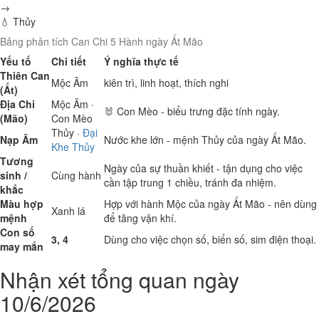
→
💧 Thủy
Bảng phân tích Can Chi 5 Hành ngày Ất Mão
Yếu tố
Chi tiết
Ý nghĩa thực tế
Thiên Can
Mộc
Âm
kiên trì, linh hoạt, thích nghi
(Ất)
Địa Chi
Mộc
Âm ·
🐰 Con Mèo - biểu trưng đặc tính ngày.
(Mão)
Con Mèo
Thủy
·
Đại
Nạp Âm
Nước khe lớn - mệnh Thủy của ngày Ất Mão.
Khe Thủy
Tương
Ngày của sự thuần khiết - tận dụng cho việc
sinh /
Cùng hành
cần tập trung 1 chiều, tránh đa nhiệm.
khắc
Màu hợp
Hợp với hành Mộc của ngày Ất Mão - nên dùng
Xanh lá
mệnh
để tăng vận khí.
Con số
3, 4
Dùng cho việc chọn số, biển số, sim điện thoại.
may mắn
Nhận xét tổng quan ngày
10/6/2026