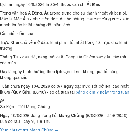
Lịch âm ngày 10/6/2026 là 25/4, thuộc can chi
Ất Mão
.
Trong văn hoá Á Đông,
Ất
tượng trưng cho sự thanh thoát và bền bỉ.
Mão là Mộc Âm - như mèo đêm đi nhẹ nhàng. Hai cực cùng cực - sức
mạnh thuần khiết nhưng dễ thiên lệch.
Cần biết kiểm soát.
Trực Khai
chủ về mở đầu, khai phá - tốt nhất trong 12 Trực cho khai
trương.
Tháng Tư - đầu Hè, nắng mới oi ả. Đồng lúa Chiêm sắp gặt, cây trái
vào mùa.
Đây là ngày bình thường theo lịch vạn niên - không quá tốt cũng
không quá xấu.
Tuần chứa ngày 10/6/2026 có
3/7 ngày
đạt mức Tốt trở lên, cao nhất
là
8/6 (Quý Sửu, 8.6/10)
- so cả tuần tại
bảng điểm 7 ngày trong tuần
.
🌾
Sự kiện - Tiết Mang Chủng
Ngày 10/6/2026 đang trong tiết
Mang Chủng
(6/6/2026 - 21/6/2026) -
Lúa có râu - cấy vụ Hè Thu.
Xem chi tiết tiết Mang Chủng →