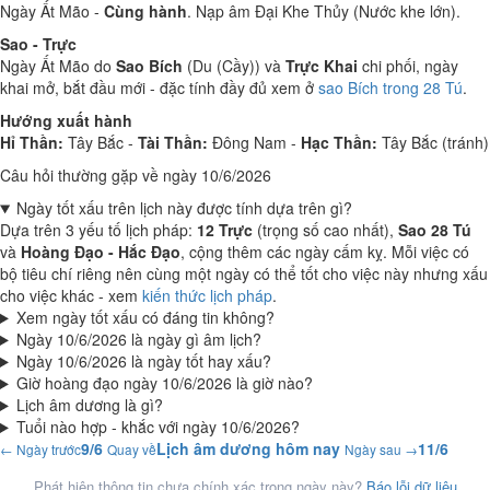
Ngày Ất Mão -
Cùng hành
. Nạp âm Đại Khe Thủy (Nước khe lớn).
Sao - Trực
Ngày Ất Mão do
Sao Bích
(Du (Cầy)) và
Trực Khai
chi phối, ngày
khai mở, bắt đầu mới - đặc tính đầy đủ xem ở
sao Bích trong 28 Tú
.
Hướng xuất hành
Hỉ Thần:
Tây Bắc -
Tài Thần:
Đông Nam -
Hạc Thần:
Tây Bắc (tránh)
Câu hỏi thường gặp về ngày 10/6/2026
Ngày tốt xấu trên lịch này được tính dựa trên gì?
Dựa trên 3 yếu tố lịch pháp:
12 Trực
(trọng số cao nhất),
Sao 28 Tú
và
Hoàng Đạo - Hắc Đạo
, cộng thêm các ngày cấm kỵ. Mỗi việc có
bộ tiêu chí riêng nên cùng một ngày có thể tốt cho việc này nhưng xấu
cho việc khác - xem
kiến thức lịch pháp
.
Xem ngày tốt xấu có đáng tin không?
Ngày 10/6/2026 là ngày gì âm lịch?
Ngày 10/6/2026 là ngày tốt hay xấu?
Giờ hoàng đạo ngày 10/6/2026 là giờ nào?
Lịch âm dương là gì?
Tuổi nào hợp - khắc với ngày 10/6/2026?
9/6
Lịch âm dương hôm nay
11/6
← Ngày trước
Quay về
Ngày sau →
Phát hiện thông tin chưa chính xác trong ngày này?
Báo lỗi dữ liệu