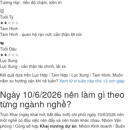
Tương Hại - tiến độ chậm, kiên trì
🐭
Tuổi Tý
★★☆☆☆
Tam Hình
Tam Hình - quan hệ rạn nứt, cẩn thận lời nói
🐔
Tuổi Dậu
★★☆☆☆
Lục Xung
Lục Xung - cẩn thận tài chính, lái xe
Kết quả dựa trên Lục Hợp / Tam Hợp / Lục Xung / Tam Hình. Muốn
nắm xu hướng vận khí cả tuần?
Xem tử vi tuần này cho 12 con giáp
Ngày 10/6/2026 nên làm gì theo
từng ngành nghề?
Trực Khai (ngày khai mở, bắt đầu mới) chi phối ngày 10/6/2026 nên
mỗi nghề có đầu việc nên đẩy và nên hoãn khác nhau. Nhóm Văn
phòng / Công sở hợp
Khai trương dự án
. Nhóm Kinh doanh / Buôn