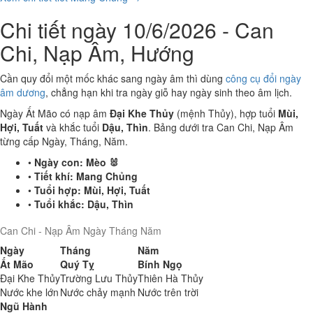
Chi tiết ngày 10/6/2026 - Can
Chi, Nạp Âm, Hướng
Cần quy đổi một mốc khác sang ngày âm thì dùng
công cụ đổi ngày
âm dương
, chẳng hạn khi tra ngày giỗ hay ngày sinh theo âm lịch.
Ngày Ất Mão có nạp âm
Đại Khe Thủy
(mệnh Thủy), hợp tuổi
Mùi,
Hợi, Tuất
và khắc tuổi
Dậu, Thìn
. Bảng dưới tra Can Chi, Nạp Âm
từng cấp Ngày, Tháng, Năm.
•
Ngày con:
Mèo 🐰
•
Tiết khí:
Mang Chủng
•
Tuổi hợp:
Mùi, Hợi, Tuất
•
Tuổi khắc:
Dậu, Thìn
Can Chi - Nạp Âm Ngày Tháng Năm
Ngày
Tháng
Năm
Ất Mão
Quý Tỵ
Bính Ngọ
Đại Khe Thủy
Trường Lưu Thủy
Thiên Hà Thủy
Nước khe lớn
Nước chảy mạnh
Nước trên trời
Ngũ Hành