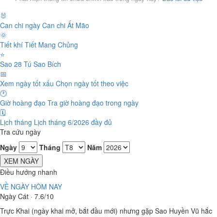
🐰
Can chi ngày
Can chi Ất Mão
🌞
Tiết khí
Tiết Mang Chủng
⭐
Sao 28 Tú
Sao Bích
📅
Xem ngày tốt xấu
Chọn ngày tốt theo việc
🕐
Giờ hoàng đạo
Tra giờ hoàng đạo trong ngày
🗓️
Lịch tháng
Lịch tháng 6/2026 đầy đủ
Tra cứu ngày
Ngày
Tháng
Năm
XEM NGÀY
Điều hướng nhanh
VỀ NGÀY HÔM NAY
Ngày Cát · 7.6/10
Trực Khai (ngày khai mở, bắt đầu mới) nhưng gặp Sao Huyền Vũ hắc