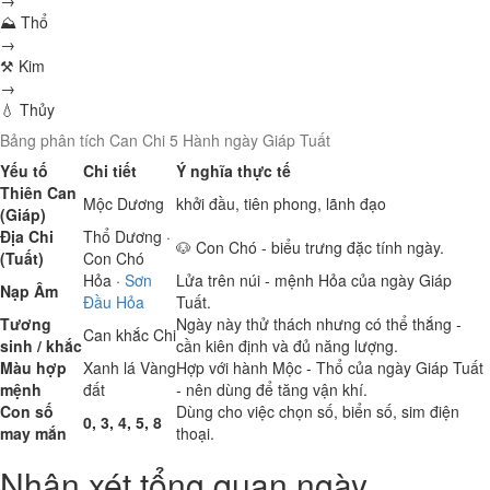
→
⛰ Thổ
→
⚒ Kim
→
💧 Thủy
Bảng phân tích Can Chi 5 Hành ngày Giáp Tuất
Yếu tố
Chi tiết
Ý nghĩa thực tế
Thiên Can
Mộc
Dương
khởi đầu, tiên phong, lãnh đạo
(Giáp)
Địa Chi
Thổ
Dương ·
🐶 Con Chó - biểu trưng đặc tính ngày.
(Tuất)
Con Chó
Hỏa
·
Sơn
Lửa trên núi - mệnh Hỏa của ngày Giáp
Nạp Âm
Đầu Hỏa
Tuất.
Tương
Ngày này thử thách nhưng có thể thắng -
Can khắc Chi
sinh / khắc
cần kiên định và đủ năng lượng.
Màu hợp
Xanh lá
Vàng
Hợp với hành Mộc - Thổ của ngày Giáp Tuất
mệnh
đất
- nên dùng để tăng vận khí.
Con số
Dùng cho việc chọn số, biển số, sim điện
0, 3, 4, 5, 8
may mắn
thoại.
Nhận xét tổng quan ngày