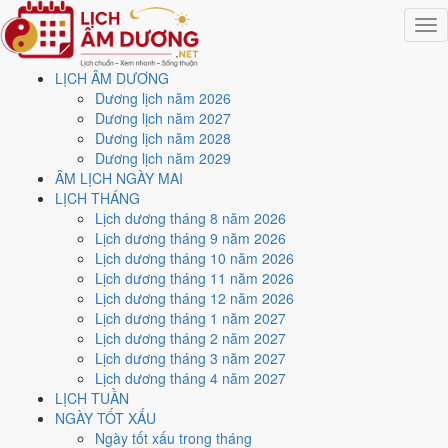
Togg
navig
LỊCH ÂM DƯƠNG
Trang chủ
Dương lịch năm 2026
Lịch năm 2029
Dương lịch năm 2027
Tháng 8/2029
Dương lịch năm 2028
Ngày 12/8/2029 (Giáp Tuất)
Dương lịch năm 2029
ÂM LỊCH NGÀY MAI
Xem ngày
12/8/2029
dương
LỊCH THÁNG
Lịch dương tháng 8 năm 2026
lịch - Ngày 3/7 âm lịch
Lịch dương tháng 9 năm 2026
Lịch dương tháng 10 năm 2026
(Giáp Tuất) tốt hay xấu?
Lịch dương tháng 11 năm 2026
Lịch dương tháng 12 năm 2026
Lịch dương tháng 1 năm 2027
Ngày 12/8/2029 dương lịch (Chủ Nhật) là ngày 3/7/2029 âm lịch
,
Lịch dương tháng 2 năm 2027
tức ngày
Giáp Tuất
- Can khắc Chi, Trực Mãn, Sao Tinh, nạp âm Sơn
Lịch dương tháng 3 năm 2027
Đầu Hỏa. Tổng hòa, đây là
Ngày Cát
với điểm trung bình
7.4/10
cho
Lịch dương tháng 4 năm 2027
các việc quan trọng. Giờ Hoàng Đạo trong ngày:
Dần, Thìn, Tỵ, Thân,
LỊCH TUẦN
Dậu, Hợi
.
NGÀY TỐT XẤU
Ngày Dương
Ngày tốt xấu trong tháng