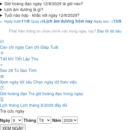
Giờ hoàng đạo ngày 12/8/2029 là giờ nào?
Lịch âm dương là gì?
Tuổi nào hợp - khắc với ngày 12/8/2029?
11/8
Lịch âm dương hôm nay
13/8
← Ngày trước
Quay về
Ngày sau →
Phát hiện thông tin chưa chính xác trong ngày này?
Báo lỗi dữ liệu
🐶
Can chi ngày
Can chi Giáp Tuất
🌞
Tiết khí
Tiết Lập Thu
⭐
Sao 28 Tú
Sao Tinh
📅
Xem ngày tốt xấu
Chọn ngày tốt theo việc
🕐
Giờ hoàng đạo
Tra giờ hoàng đạo trong ngày
🗓️
Lịch tháng
Lịch tháng 8/2029 đầy đủ
Tra cứu ngày
Ngày
Tháng
Năm
XEM NGÀY