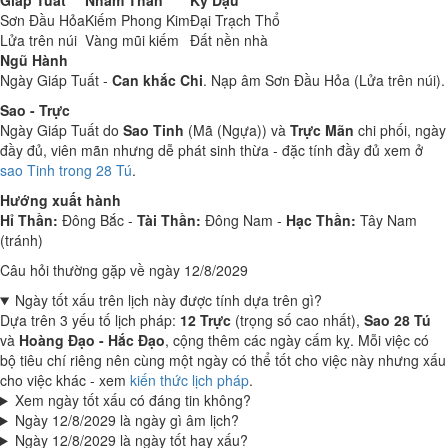
Giáp Tuất
Nhâm Thân
Kỷ Dậu
Sơn Đầu Hỏa
Kiếm Phong Kim
Đại Trạch Thổ
Lửa trên núi
Vàng mũi kiếm
Đất nền nhà
Ngũ Hành
Ngày Giáp Tuất -
Can khắc Chi
. Nạp âm Sơn Đầu Hỏa (Lửa trên núi).
Sao - Trực
Ngày Giáp Tuất do
Sao Tinh
(Mã (Ngựa)) và
Trực Mãn
chi phối, ngày
đầy đủ, viên mãn nhưng dễ phát sinh thừa - đặc tính đầy đủ xem ở
sao Tinh trong 28 Tú
.
Hướng xuất hành
Hỉ Thần:
Đông Bắc -
Tài Thần:
Đông Nam -
Hạc Thần:
Tây Nam
(tránh)
Câu hỏi thường gặp về ngày 12/8/2029
Ngày tốt xấu trên lịch này được tính dựa trên gì?
Dựa trên 3 yếu tố lịch pháp:
12 Trực
(trọng số cao nhất),
Sao 28 Tú
và
Hoàng Đạo - Hắc Đạo
, cộng thêm các ngày cấm kỵ. Mỗi việc có
bộ tiêu chí riêng nên cùng một ngày có thể tốt cho việc này nhưng xấu
cho việc khác - xem
kiến thức lịch pháp
.
Xem ngày tốt xấu có đáng tin không?
Ngày 12/8/2029 là ngày gì âm lịch?
Ngày 12/8/2029 là ngày tốt hay xấu?