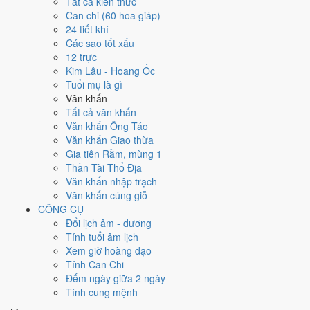
Tất cả kiến thức
tốt hơn
để thay thế, xem mục xử lý bên dưới.
Can chi (60 hoa giáp)
24 tiết khí
Ngày 12/8/2029 tốt hay xấu cho
Các sao tốt xấu
12 trực
việc gì?
Kim Lâu - Hoang Ốc
Tuổi mụ là gì
Ngày 12/8/2029 đạt
7.4/10
trung bình cho 7 việc chính: cao nhất là
Văn khấn
Trồng cây - tỉa cành (10/10)
, thấp nhất là
Cưới hỏi - đính hôn
Tất cả văn khấn
(4/10)
. Trực Mãn (ngày đầy đủ, viên mãn nhưng dễ phát sinh thừa)
Văn khấn Ông Táo
nhưng gặp Sao Tư Mệnh hoàng đạo nên điểm từng việc chênh nhau
Văn khấn Giao thừa
như bảng dưới.
Gia tiên Rằm, mùng 1
Thần Tài Thổ Địa
💍
Cưới hỏi - đính hôn
Văn khấn nhập trạch
4
/10
Trung bình
Văn khấn cúng giỗ
Cưới hỏi - đính hôn hôm nay ở
mức trung bình (4/10)
nhờ hợp
CÔNG CỤ
Ngày Hoàng Đạo
, nhưng Trực Mãn kéo giảm điểm.
Đổi lịch âm - dương
Cách tính ngày tốt
Tính tuổi âm lịch
🏪
Khai trương - mở cửa hàng
Xem giờ hoàng đạo
9
/10
Rất tốt
Tính Can Chi
Khai trương - mở cửa hàng hôm nay ở
mức rất tốt (9/10)
nhờ
Đếm ngày giữa 2 ngày
hợp
Trực Mãn và Ngày Hoàng Đạo
.
Tính cung mệnh
Cách tính ngày tốt