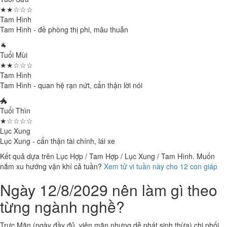
★★☆☆☆
Tam Hình
Tam Hình - đề phòng thị phi, mâu thuẫn
🐐
Tuổi Mùi
★★☆☆☆
Tam Hình
Tam Hình - quan hệ rạn nứt, cẩn thận lời nói
🐲
Tuổi Thìn
★☆☆☆☆
Lục Xung
Lục Xung - cẩn thận tài chính, lái xe
Kết quả dựa trên Lục Hợp / Tam Hợp / Lục Xung / Tam Hình. Muốn
nắm xu hướng vận khí cả tuần?
Xem tử vi tuần này cho 12 con giáp
Ngày 12/8/2029 nên làm gì theo
từng ngành nghề?
Trực Mãn (ngày đầy đủ, viên mãn nhưng dễ phát sinh thừa) chi phối