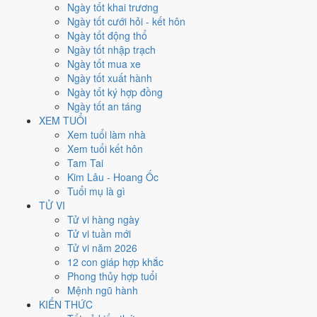
Chủ Nhật
Ngày tốt khai trương
Ngày Âm
Ngày tốt cưới hỏi - kết hôn
Tháng 8 năm 2029
Ngày tốt động thổ
12
Ngày tốt nhập trạch
Tháng 7 âm năm 2029
Ngày tốt mua xe
3
Ngày tốt xuất hành
Tiết Lập Thu
Ngày tốt ký hợp đồng
Giờ
Ngày tốt an táng
Giáp Tý
XEM TUỔI
Ngày 3
Xem tuổi làm nhà
Giáp Tuất
Xem tuổi kết hôn
Tháng 7
Tam Tai
Nhâm Thân
Kim Lâu - Hoang Ốc
Năm 2029
Tuổi mụ là gì
Kỷ Dậu
TỬ VI
Tử vi hàng ngày
Ngày Giáp Tuất có Trực
Mãn
(ngày đầy đủ, viên mãn nhưng dễ phát
Tử vi tuần mới
sinh thừa) nhưng gặp Sao
Tư Mệnh hoàng đạo
. Điểm trung bình 7
Tử vi năm 2026
việc chính
7.4/10
nên đây là
Ngày Cát
, thuận lợi cho các việc quan
12 con giáp hợp khắc
trọng.
Phong thủy hợp tuổi
Mệnh ngũ hành
Tuổi
Dần, Ngọ, Mão
hợp ngày; tuổi
Thìn
nên thận trọng (Lục Xung).
KIẾN THỨC
Ngày 12/8/2029 chỉ đạt
7.4/10
cho việc trọng đại. Có
2 ngày gần đây