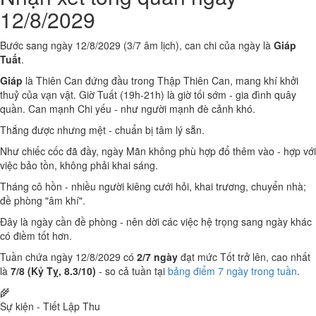
12/8/2029
Bước sang ngày 12/8/2029 (3/7 âm lịch), can chi của ngày là
Giáp
Tuất
.
Giáp
là Thiên Can đứng đầu trong Thập Thiên Can, mang khí khởi
thuỷ của vạn vật. Giờ Tuất (19h-21h) là giờ tối sớm - gia đình quây
quần. Can mạnh Chi yếu - như người mạnh đè cảnh khó.
Thắng được nhưng mệt - chuẩn bị tâm lý sẵn.
Như chiếc cốc đã đầy, ngày Mãn không phù hợp đổ thêm vào - hợp với
việc bảo tồn, không phải khai sáng.
Tháng cô hồn - nhiều người kiêng cưới hỏi, khai trương, chuyển nhà;
đề phòng "âm khí".
Đây là ngày cần đề phòng - nên dời các việc hệ trọng sang ngày khác
có điềm tốt hơn.
Tuần chứa ngày 12/8/2029 có
2/7 ngày
đạt mức Tốt trở lên, cao nhất
là
7/8 (Kỷ Tỵ, 8.3/10)
- so cả tuần tại
bảng điểm 7 ngày trong tuần
.
🌾
Sự kiện - Tiết Lập Thu