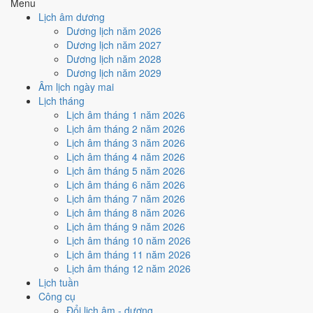
Menu
🤝
Ký hợp đồng - giao ước
Lịch âm dương
6
/10
Tốt
Dương lịch năm 2026
Ký hợp đồng - giao ước hôm nay ở
mức tốt (6/10)
nhờ hợp
Dương lịch năm 2027
Ngày Hoàng Đạo
.
Dương lịch năm 2028
Dương lịch năm 2029
Cách tính ngày tốt
Âm lịch ngày mai
🏗️
Động thổ - khởi công
Lịch tháng
9
/10
Rất tốt
Lịch âm tháng 1 năm 2026
Động thổ - khởi công hôm nay ở
mức rất tốt (9/10)
nhờ hợp
Lịch âm tháng 2 năm 2026
Trực Mãn và Ngày Hoàng Đạo
.
Lịch âm tháng 3 năm 2026
Cách tính ngày tốt
Lịch âm tháng 4 năm 2026
🏡
Nhập trạch - vào nhà mới
Lịch âm tháng 5 năm 2026
6
/10
Tốt
Lịch âm tháng 6 năm 2026
Nhập trạch - vào nhà mới hôm nay ở
mức tốt (6/10)
nhờ hợp
Lịch âm tháng 7 năm 2026
Ngày Hoàng Đạo
.
Lịch âm tháng 8 năm 2026
Lịch âm tháng 9 năm 2026
Cách tính ngày tốt
Lịch âm tháng 10 năm 2026
🚗
Mua xe - tậu xe
Lịch âm tháng 11 năm 2026
9
/10
Rất tốt
Lịch âm tháng 12 năm 2026
Mua xe - tậu xe hôm nay ở
mức rất tốt (9/10)
nhờ hợp
Trực
Lịch tuần
Mãn và Ngày Hoàng Đạo
.
Công cụ
Cách tính ngày tốt
Đổi lịch âm - dương