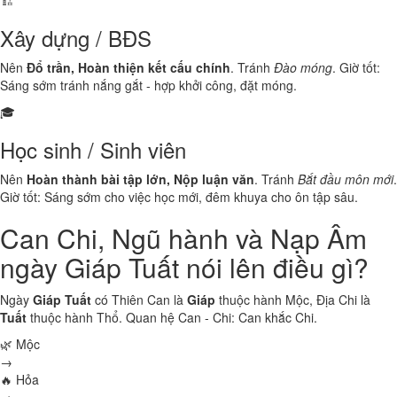
🏗️
Xây dựng / BĐS
Nên
Đổ trần, Hoàn thiện kết cấu chính
. Tránh
Đào móng
. Giờ tốt:
Sáng sớm tránh nắng gắt - hợp khởi công, đặt móng.
🎓
Học sinh / Sinh viên
Nên
Hoàn thành bài tập lớn, Nộp luận văn
. Tránh
Bắt đầu môn mới
.
Giờ tốt: Sáng sớm cho việc học mới, đêm khuya cho ôn tập sâu.
Can Chi, Ngũ hành và Nạp Âm
ngày Giáp Tuất nói lên điều gì?
Ngày
Giáp Tuất
có Thiên Can là
Giáp
thuộc hành
Mộc
, Địa Chi là
Tuất
thuộc hành
Thổ
. Quan hệ Can - Chi:
Can khắc Chi
.
🌿 Mộc
→
🔥 Hỏa