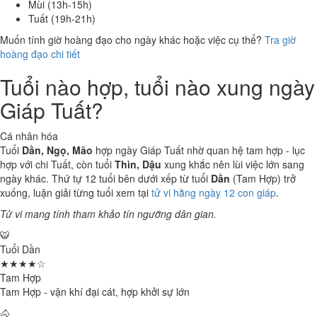
Mùi (13h-15h)
Tuất (19h-21h)
Muốn tính giờ hoàng đạo cho ngày khác hoặc việc cụ thể?
Tra giờ
hoàng đạo chi tiết
Tuổi nào hợp, tuổi nào xung ngày
Giáp Tuất?
Cá nhân hóa
Tuổi
Dần, Ngọ, Mão
hợp ngày Giáp Tuất nhờ quan hệ tam hợp - lục
hợp với chi Tuất, còn tuổi
Thìn, Dậu
xung khắc nên lùi việc lớn sang
ngày khác. Thứ tự 12 tuổi bên dưới xếp từ tuổi
Dần
(Tam Hợp) trở
xuống, luận giải từng tuổi xem tại
tử vi hằng ngày 12 con giáp
.
Tử vi mang tính tham khảo tín ngưỡng dân gian.
🐯
Tuổi Dần
★★★★☆
Tam Hợp
Tam Hợp - vận khí đại cát, hợp khởi sự lớn
🐴