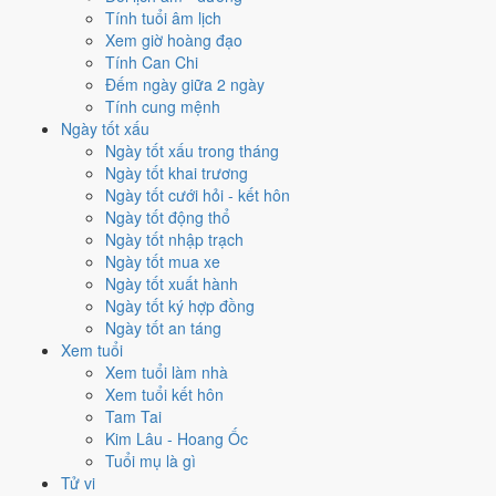
✈️
Xuất hành - đi xa
Tính tuổi âm lịch
9
/10
Rất tốt
Xem giờ hoàng đạo
Xuất hành - đi xa hôm nay ở
mức rất tốt (9/10)
nhờ hợp
Trực
Tính Can Chi
Mãn và Ngày Hoàng Đạo
.
Đếm ngày giữa 2 ngày
Tính cung mệnh
Cách tính ngày tốt
Ngày tốt xấu
Tìm hiểu cách chấm:
Trực Mãn nghĩa là gì
·
Sao Tinh trong 28 Tú
·
Ngày tốt xấu trong tháng
phân biệt Hoàng Đạo - Hắc Đạo
·
Can Chi và Ngũ hành ngày
Ngày tốt khai trương
Điểm số tổng hợp từ Trực, Sao 28 Tú và Hoàng Đạo - Hắc Đạo.
So
Ngày tốt cưới hỏi - kết hôn
sánh cả tháng
Ngày tốt động thổ
Ngày tốt nhập trạch
Nếu ngày 12/8/2029 không hợp
Ngày tốt mua xe
việc của bạn thì sao?
Ngày tốt xuất hành
Ngày tốt ký hợp đồng
Ngày tốt an táng
Ngày 12/8 tốt tổng thể nhưng không phải việc nào cũng thuận. Hai
Xem tuổi
việc bị chấm thấp nhất hôm nay là
cưới hỏi (4/10) và kết bạn (5/10)
.
Xem tuổi làm nhà
Có
2 cách hạ rủi ro
mà vẫn giữ được lịch của bạn.
Xem tuổi kết hôn
Không cần dời ngày vì 30 ngày quanh 12/8/2029 không có ngày nào
Tam Tai
điểm cao hơn
7.4/10
của hôm nay. Việc
Trồng cây - tỉa cành
vẫn đạt
Kim Lâu - Hoang Ốc
10/10
nên có thể đẩy sớm ngay trong ngày.
Tuổi mụ là gì
Tử vi
Coi việc vào giờ Hoàng Đạo trong chính ngày này.
Khung