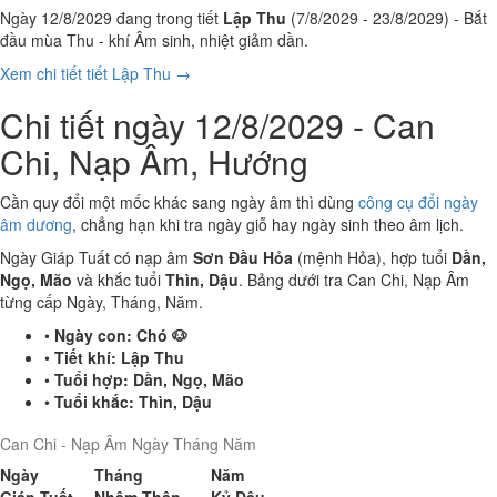
Ngày 12/8/2029 đang trong tiết
Lập Thu
(7/8/2029 - 23/8/2029) - Bắt
đầu mùa Thu - khí Âm sinh, nhiệt giảm dần.
Xem chi tiết tiết Lập Thu →
Chi tiết ngày 12/8/2029 - Can
Chi, Nạp Âm, Hướng
Cần quy đổi một mốc khác sang ngày âm thì dùng
công cụ đổi ngày
âm dương
, chẳng hạn khi tra ngày giỗ hay ngày sinh theo âm lịch.
Ngày Giáp Tuất có nạp âm
Sơn Đầu Hỏa
(mệnh Hỏa), hợp tuổi
Dần,
Ngọ, Mão
và khắc tuổi
Thìn, Dậu
. Bảng dưới tra Can Chi, Nạp Âm
từng cấp Ngày, Tháng, Năm.
•
Ngày con:
Chó 🐶
•
Tiết khí:
Lập Thu
•
Tuổi hợp:
Dần, Ngọ, Mão
•
Tuổi khắc:
Thìn, Dậu
Can Chi - Nạp Âm Ngày Tháng Năm
Ngày
Tháng
Năm