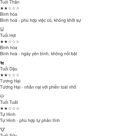
Tuổi Thân
★★☆☆☆
Bình hòa
Bình hoà - phù hợp việc cũ, không khởi sự
🐷
Tuổi Hợi
★★☆☆☆
Bình hòa
Bình hoà - ngày yên bình, không nổi bật
🐔
Tuổi Dậu
★★☆☆☆
Tương Hại
Tương Hại - nhẫn nại với phiền toái nhỏ
🐶
Tuổi Tuất
★★☆☆☆
Tự Hình
Tự Hình - phù hợp tự phản tỉnh
🐮
Tuổi Sửu