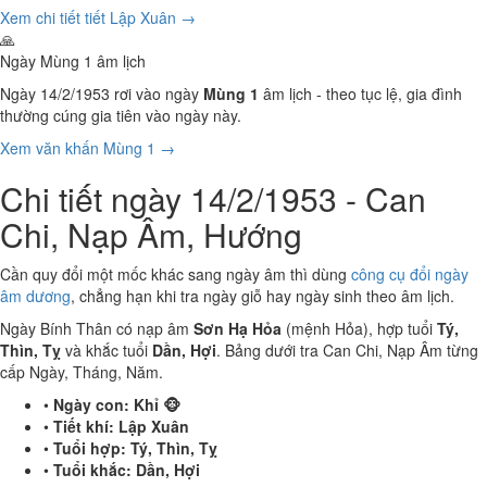
Xem chi tiết tiết Lập Xuân →
🙏
Ngày Mùng 1 âm lịch
Ngày 14/2/1953 rơi vào ngày
Mùng 1
âm lịch - theo tục lệ, gia đình
thường cúng gia tiên vào ngày này.
Xem văn khấn Mùng 1 →
Chi tiết ngày 14/2/1953 - Can
Chi, Nạp Âm, Hướng
Cần quy đổi một mốc khác sang ngày âm thì dùng
công cụ đổi ngày
âm dương
, chẳng hạn khi tra ngày giỗ hay ngày sinh theo âm lịch.
Ngày Bính Thân có nạp âm
Sơn Hạ Hỏa
(mệnh Hỏa), hợp tuổi
Tý,
Thìn, Tỵ
và khắc tuổi
Dần, Hợi
. Bảng dưới tra Can Chi, Nạp Âm từng
cấp Ngày, Tháng, Năm.
•
Ngày con:
Khỉ 🐵
•
Tiết khí:
Lập Xuân
•
Tuổi hợp:
Tý, Thìn, Tỵ
•
Tuổi khắc:
Dần, Hợi