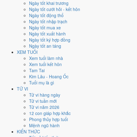
Thứ Bảy
Ngày tốt khai trương
Ngày Âm
Ngày tốt cưới hỏi - kết hôn
Tháng 2 năm 1953
Ngày tốt động thổ
14
Ngày tốt nhập trạch
Tháng 1 âm năm 1953
Ngày tốt mua xe
1
Ngày tốt xuất hành
Tiết Lập Xuân
Ngày tốt ký hợp đồng
Giờ
Ngày tốt an táng
Mậu Tý
XEM TUỔI
Ngày 1
Xem tuổi làm nhà
Bính Thân
Xem tuổi kết hôn
Tháng 1
Tam Tai
Giáp Dần
Kim Lâu - Hoang Ốc
Năm 1953
Tuổi mụ là gì
Quý Tỵ
TỬ VI
Tử vi hàng ngày
Ngày Bính Thân có Trực
Phá
(ngày phá hoại - đại hung, kỵ trăm sự)
Tử vi tuần mới
và gặp Sao
Thiên Lao hắc đạo
. Điểm trung bình 7 việc chính chỉ
Tử vi năm 2026
1.9/10
nên đây là
Ngày Đại Hung
, tránh hẳn cưới hỏi, khai trương,
12 con giáp hợp khắc
động thổ.
Phong thủy hợp tuổi
Mệnh ngũ hành
Tuổi
Tý, Thìn, Tỵ
hợp ngày; tuổi
Dần
nên thận trọng (Lục Xung).
KIẾN THỨC