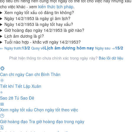
bộ tiêu chí riêng nên cùng một ngày có thể tốt cho việc này nhưng xấu
cho việc khác - xem
kiến thức lịch pháp
.
Xem ngày tốt xấu có đáng tin không?
Ngày 14/2/1953 là ngày gì âm lịch?
Ngày 14/2/1953 là ngày tốt hay xấu?
Giờ hoàng đạo ngày 14/2/1953 là giờ nào?
Lịch âm dương là gì?
Tuổi nào hợp - khắc với ngày 14/2/1953?
13/2
Lịch âm dương hôm nay
15/2
← Ngày trước
Quay về
Ngày sau →
Phát hiện thông tin chưa chính xác trong ngày này?
Báo lỗi dữ liệu
🐵
Can chi ngày
Can chi Bính Thân
🌞
Tiết khí
Tiết Lập Xuân
⭐
Sao 28 Tú
Sao Đê
📅
Xem ngày tốt xấu
Chọn ngày tốt theo việc
🕐
Giờ hoàng đạo
Tra giờ hoàng đạo trong ngày
🗓️