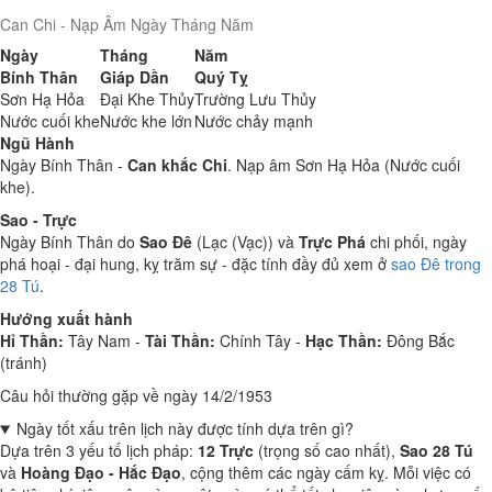
Can Chi - Nạp Âm Ngày Tháng Năm
Ngày
Tháng
Năm
Bính Thân
Giáp Dần
Quý Tỵ
Sơn Hạ Hỏa
Đại Khe Thủy
Trường Lưu Thủy
Nước cuối khe
Nước khe lớn
Nước chảy mạnh
Ngũ Hành
Ngày Bính Thân -
Can khắc Chi
. Nạp âm Sơn Hạ Hỏa (Nước cuối
khe).
Sao - Trực
Ngày Bính Thân do
Sao Đê
(Lạc (Vạc)) và
Trực Phá
chi phối, ngày
phá hoại - đại hung, kỵ trăm sự - đặc tính đầy đủ xem ở
sao Đê trong
28 Tú
.
Hướng xuất hành
Hỉ Thần:
Tây Nam -
Tài Thần:
Chính Tây -
Hạc Thần:
Đông Bắc
(tránh)
Câu hỏi thường gặp về ngày 14/2/1953
Ngày tốt xấu trên lịch này được tính dựa trên gì?
Dựa trên 3 yếu tố lịch pháp:
12 Trực
(trọng số cao nhất),
Sao 28 Tú
và
Hoàng Đạo - Hắc Đạo
, cộng thêm các ngày cấm kỵ. Mỗi việc có