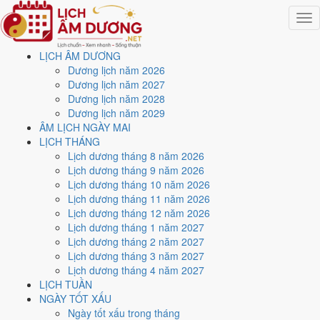
Togg
navig
LỊCH ÂM DƯƠNG
Trang chủ
Dương lịch năm 2026
Lịch năm 1953
Dương lịch năm 2027
Tháng 2/1953
Dương lịch năm 2028
Ngày 14/2/1953 (Bính Thân)
Dương lịch năm 2029
ÂM LỊCH NGÀY MAI
Xem ngày
14/2/1953
dương
LỊCH THÁNG
Lịch dương tháng 8 năm 2026
lịch - Ngày 1/1 âm lịch
Lịch dương tháng 9 năm 2026
Lịch dương tháng 10 năm 2026
(Bính Thân) tốt hay xấu?
Lịch dương tháng 11 năm 2026
Lịch dương tháng 12 năm 2026
Lịch dương tháng 1 năm 2027
Ngày 14/2/1953 dương lịch (Thứ Bảy) là ngày 1/1/1953 âm lịch
,
Lịch dương tháng 2 năm 2027
tức ngày
Bính Thân
- Can khắc Chi, Trực Phá, Sao Đê, nạp âm Sơn
Lịch dương tháng 3 năm 2027
Hạ Hỏa. Tổng hòa, đây là
Ngày Đại Hung
với điểm trung bình
1.9/10
Lịch dương tháng 4 năm 2027
cho các việc quan trọng. Giờ Hoàng Đạo trong ngày:
Tý, Sửu, Thìn,
LỊCH TUẦN
Tỵ, Mùi, Tuất
.
NGÀY TỐT XẤU
Ngày Dương
Ngày tốt xấu trong tháng