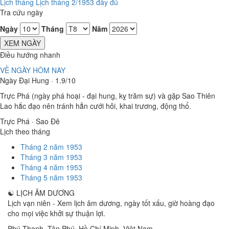
Lịch tháng
Lịch tháng 2/1953 đầy đủ
Tra cứu ngày
Ngày
Tháng
Năm
XEM NGÀY
Điều hướng nhanh
VỀ NGÀY HÔM NAY
Ngày Đại Hung · 1.9/10
Trực Phá (ngày phá hoại - đại hung, kỵ trăm sự) và gặp Sao Thiên
Lao hắc đạo nên tránh hẳn cưới hỏi, khai trương, động thổ.
Trực Phá · Sao Đê
Lịch theo tháng
Tháng 2 năm 1953
Tháng 3 năm 1953
Tháng 4 năm 1953
Tháng 5 năm 1953
☯
LỊCH ÂM DƯƠNG
Lịch vạn niên - Xem lịch âm dương, ngày tốt xấu, giờ hoàng đạo
cho mọi việc khởi sự thuận lợi.
Phú Thạnh, Tân Phú
,
Hồ Chí Minh
,
Việt Nam