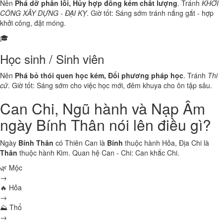
Nên
Phá dỡ phần lỗi, Hủy hợp đồng kém chất lượng
. Tránh
KHỞI
CÔNG XÂY DỰNG - ĐẠI KỴ
. Giờ tốt: Sáng sớm tránh nắng gắt - hợp
khởi công, đặt móng.
🎓
Học sinh / Sinh viên
Nên
Phá bỏ thói quen học kém, Đổi phương pháp học
. Tránh
Thi
cử
. Giờ tốt: Sáng sớm cho việc học mới, đêm khuya cho ôn tập sâu.
Can Chi, Ngũ hành và Nạp Âm
ngày Bính Thân nói lên điều gì?
Ngày
Bính Thân
có Thiên Can là
Bính
thuộc hành
Hỏa
, Địa Chi là
Thân
thuộc hành
Kim
. Quan hệ Can - Chi:
Can khắc Chi
.
🌿 Mộc
→
🔥 Hỏa
→
⛰ Thổ
→