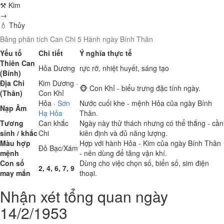
⚒ Kim
→
💧 Thủy
Bảng phân tích Can Chi 5 Hành ngày Bính Thân
Yếu tố
Chi tiết
Ý nghĩa thực tế
Thiên Can
Hỏa
Dương
rực rỡ, nhiệt huyết, sáng tạo
(Bính)
Địa Chi
Kim
Dương ·
🐵 Con Khỉ - biểu trưng đặc tính ngày.
(Thân)
Con Khỉ
Hỏa
·
Sơn
Nước cuối khe - mệnh Hỏa của ngày Bính
Nạp Âm
Hạ Hỏa
Thân.
Tương
Can khắc
Ngày này thử thách nhưng có thể thắng - cần
sinh / khắc
Chi
kiên định và đủ năng lượng.
Màu hợp
Hợp với hành Hỏa - Kim của ngày Bính Thân
Đỏ
Bạc/Xám
mệnh
- nên dùng để tăng vận khí.
Con số
Dùng cho việc chọn số, biển số, sim điện
2, 4, 6, 7, 9
may mắn
thoại.
Nhận xét tổng quan ngày
14/2/1953