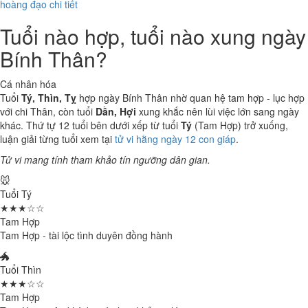
hoàng đạo chi tiết
Tuổi nào hợp, tuổi nào xung ngày
Bính Thân?
Cá nhân hóa
Tuổi
Tý, Thìn, Tỵ
hợp ngày Bính Thân nhờ quan hệ tam hợp - lục hợp
với chi Thân, còn tuổi
Dần, Hợi
xung khắc nên lùi việc lớn sang ngày
khác. Thứ tự 12 tuổi bên dưới xếp từ tuổi
Tý
(Tam Hợp) trở xuống,
luận giải từng tuổi xem tại
tử vi hằng ngày 12 con giáp
.
Tử vi mang tính tham khảo tín ngưỡng dân gian.
🐭
Tuổi Tý
★★★☆☆
Tam Hợp
Tam Hợp - tài lộc tình duyên đồng hành
🐲
Tuổi Thìn
★★★☆☆
Tam Hợp