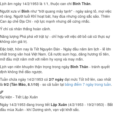
Lịch âm ngày 14/2/1953 là 1/1, thuộc can chi
Bính Thân
.
Người xưa ví
Bính
như "trời quang mây tạnh" - ngày sáng tỏ, mọi việc
rõ ràng. Người tuổi Khỉ hoạt bát, hay đùa nhưng cũng sắc sảo. Thiên
Can áp chế Địa Chi - nội lực mạnh nhưng dễ cứng nhắc.
Ý chí cá nhân thắng hoàn cảnh.
Năng lượng Phá phá vỡ trật tự - chỉ hợp với việc dỡ bỏ cái cũ thực sự
không còn giá trị.
Đặc biệt, hôm nay là Tết Nguyên Đán - Ngày đầu năm âm lịch - lễ lớn
nhất trong văn hoá Việt Nam. Cả nước sum họp, dâng hương tổ tiên,
mở đầu một năm mới với niềm hy vọng và may mắn.
Lịch vạn niên khuyên thận trọng trong ngày
Bính Thân
- tránh quyết
định không thể đảo ngược.
Tuần chứa ngày 14/2/1953 có
2/7 ngày
đạt mức Tốt trở lên, cao nhất
là
9/2 (Tân Mão, 8.1/10)
- so cả tuần tại
bảng điểm 7 ngày trong tuần
.
🌾
Sự kiện - Tiết Lập Xuân
Ngày 14/2/1953 đang trong tiết
Lập Xuân
(4/2/1953 - 19/2/1953) - Bắt
đầu mùa Xuân - khí Dương sinh, vạn vật khởi sắc.