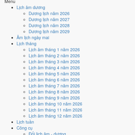
Menu
Phá, Ngày Hắc Đạo và Ngày Đại Hung
gây bất lợi.
Lịch âm dương
Cách tính ngày tốt
Dương lịch năm 2026
🏗️
Động thổ - khởi công
Dương lịch năm 2027
2
/10
Xấu
Dương lịch năm 2028
Động thổ - khởi công hôm nay ở
mức xấu (2/10)
do
Trực Phá,
Dương lịch năm 2029
Ngày Hắc Đạo và Ngày Đại Hung
gây bất lợi.
Âm lịch ngày mai
Lịch tháng
Cách tính ngày tốt
Lịch âm tháng 1 năm 2026
🏡
Nhập trạch - vào nhà mới
Lịch âm tháng 2 năm 2026
2
/10
Xấu
Lịch âm tháng 3 năm 2026
Nhập trạch - vào nhà mới hôm nay ở
mức xấu (2/10)
do
Trực
Lịch âm tháng 4 năm 2026
Phá, Ngày Hắc Đạo và Ngày Đại Hung
gây bất lợi.
Lịch âm tháng 5 năm 2026
Cách tính ngày tốt
Lịch âm tháng 6 năm 2026
🚗
Mua xe - tậu xe
Lịch âm tháng 7 năm 2026
2
/10
Xấu
Lịch âm tháng 8 năm 2026
Mua xe - tậu xe hôm nay ở
mức xấu (2/10)
do
Trực Phá, Ngày
Lịch âm tháng 9 năm 2026
Hắc Đạo và Ngày Đại Hung
gây bất lợi.
Lịch âm tháng 10 năm 2026
Lịch âm tháng 11 năm 2026
Cách tính ngày tốt
Lịch âm tháng 12 năm 2026
✈️
Xuất hành - đi xa
Lịch tuần
2
/10
Xấu
Công cụ
Xuất hành - đi xa hôm nay ở
mức xấu (2/10)
do
Trực Phá,
Đổi lịch âm - dương
Ngày Hắc Đạo và Ngày Đại Hung
gây bất lợi.