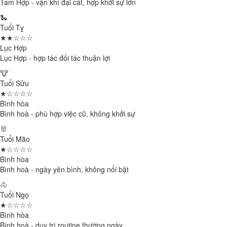
Tam Hợp - vận khí đại cát, hợp khởi sự lớn
🐍
Tuổi Tỵ
★★☆☆☆
Lục Hợp
Lục Hợp - hợp tác đối tác thuận lợi
🐮
Tuổi Sửu
★☆☆☆☆
Bình hòa
Bình hoà - phù hợp việc cũ, không khởi sự
🐰
Tuổi Mão
★☆☆☆☆
Bình hòa
Bình hoà - ngày yên bình, không nổi bật
🐴
Tuổi Ngọ
★☆☆☆☆
Bình hòa
Bình hoà - duy trì routine thường ngày