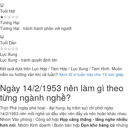
🐷
Tuổi Hợi
★☆☆☆☆
Tương Hại
Tương Hại - tránh tranh phần với người
🐯
Tuổi Dần
☆☆☆☆☆
Lục Xung
Lục Xung - tránh quyết định lớn
Kết quả dựa trên Lục Hợp / Tam Hợp / Lục Xung / Tam Hình. Muốn
nắm xu hướng vận khí cả tuần?
Xem tử vi tuần này cho 12 con giáp
Ngày 14/2/1953 nên làm gì theo
từng ngành nghề?
Trực Phá (ngày phá hoại - đại hung, kỵ trăm sự) chi phối ngày
14/2/1953 nên mỗi nghề có đầu việc nên đẩy và nên hoãn khác nhau.
Nhóm Văn phòng / Công sở hợp
Họp căng thẳng - lắng nghe nhiều
hơn nói
. Nhóm Kinh doanh / Buôn bán hợp
Dọn kho hàng cũ
nhưng