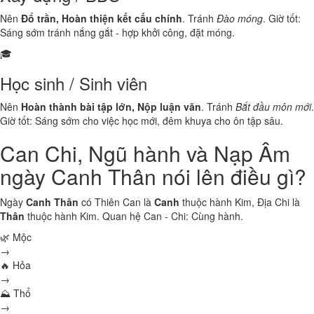
Nên
Đổ trần, Hoàn thiện kết cấu chính
. Tránh
Đào móng
. Giờ tốt:
Sáng sớm tránh nắng gắt - hợp khởi công, đặt móng.
🎓
Học sinh / Sinh viên
Nên
Hoàn thành bài tập lớn, Nộp luận văn
. Tránh
Bắt đầu môn mới
.
Giờ tốt: Sáng sớm cho việc học mới, đêm khuya cho ôn tập sâu.
Can Chi, Ngũ hành và Nạp Âm
ngày Canh Thân nói lên điều gì?
Ngày
Canh Thân
có Thiên Can là
Canh
thuộc hành
Kim
, Địa Chi là
Thân
thuộc hành
Kim
. Quan hệ Can - Chi:
Cùng hành
.
🌿 Mộc
→
🔥 Hỏa
→
⛰ Thổ
→