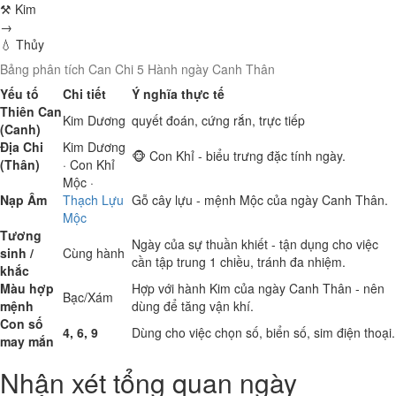
⚒ Kim
→
💧 Thủy
Bảng phân tích Can Chi 5 Hành ngày Canh Thân
Yếu tố
Chi tiết
Ý nghĩa thực tế
Thiên Can
Kim
Dương
quyết đoán, cứng rắn, trực tiếp
(Canh)
Địa Chi
Kim
Dương
🐵 Con Khỉ - biểu trưng đặc tính ngày.
(Thân)
· Con Khỉ
Mộc
·
Nạp Âm
Thạch Lựu
Gỗ cây lựu - mệnh Mộc của ngày Canh Thân.
Mộc
Tương
Ngày của sự thuần khiết - tận dụng cho việc
sinh /
Cùng hành
cần tập trung 1 chiều, tránh đa nhiệm.
khắc
Màu hợp
Hợp với hành Kim của ngày Canh Thân - nên
Bạc/Xám
mệnh
dùng để tăng vận khí.
Con số
4, 6, 9
Dùng cho việc chọn số, biển số, sim điện thoại.
may mắn
Nhận xét tổng quan ngày