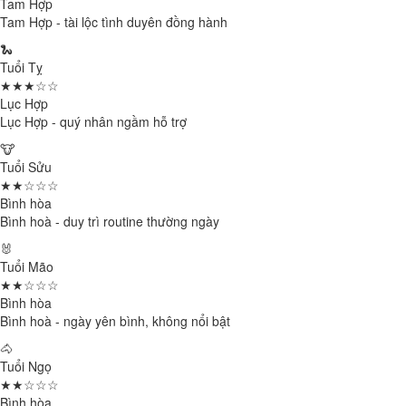
Tam Hợp
Tam Hợp - tài lộc tình duyên đồng hành
🐍
Tuổi Tỵ
★★★☆☆
Lục Hợp
Lục Hợp - quý nhân ngầm hỗ trợ
🐮
Tuổi Sửu
★★☆☆☆
Bình hòa
Bình hoà - duy trì routine thường ngày
🐰
Tuổi Mão
★★☆☆☆
Bình hòa
Bình hoà - ngày yên bình, không nổi bật
🐴
Tuổi Ngọ
★★☆☆☆
Bình hòa