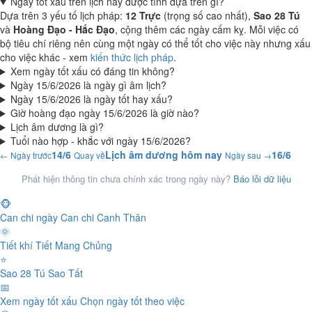
Ngày tốt xấu trên lịch này được tính dựa trên gì?
Dựa trên 3 yếu tố lịch pháp:
12 Trực
(trọng số cao nhất),
Sao 28 Tú
và
Hoàng Đạo - Hắc Đạo
, cộng thêm các ngày cấm kỵ. Mỗi việc có
bộ tiêu chí riêng nên cùng một ngày có thể tốt cho việc này nhưng xấu
cho việc khác - xem
kiến thức lịch pháp
.
Xem ngày tốt xấu có đáng tin không?
Ngày 15/6/2026 là ngày gì âm lịch?
Ngày 15/6/2026 là ngày tốt hay xấu?
Giờ hoàng đạo ngày 15/6/2026 là giờ nào?
Lịch âm dương là gì?
Tuổi nào hợp - khắc với ngày 15/6/2026?
14/6
Lịch âm dương hôm nay
16/6
← Ngày trước
Quay về
Ngày sau →
Phát hiện thông tin chưa chính xác trong ngày này?
Báo lỗi dữ liệu
🐵
Can chi ngày
Can chi Canh Thân
🌞
Tiết khí
Tiết Mang Chủng
⭐
Sao 28 Tú
Sao Tất
📅
Xem ngày tốt xấu
Chọn ngày tốt theo việc