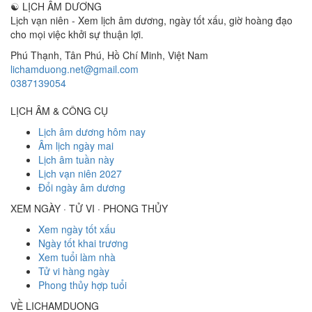
☯
LỊCH ÂM DƯƠNG
Lịch vạn niên - Xem lịch âm dương, ngày tốt xấu, giờ hoàng đạo
cho mọi việc khởi sự thuận lợi.
Phú Thạnh, Tân Phú
,
Hồ Chí Minh
,
Việt Nam
lichamduong.net@gmail.com
0387139054
LỊCH ÂM & CÔNG CỤ
Lịch âm dương hôm nay
Âm lịch ngày mai
Lịch âm tuần này
Lịch vạn niên 2027
Đổi ngày âm dương
XEM NGÀY · TỬ VI · PHONG THỦY
Xem ngày tốt xấu
Ngày tốt khai trương
Xem tuổi làm nhà
Tử vi hàng ngày
Phong thủy hợp tuổi
VỀ LICHAMDUONG