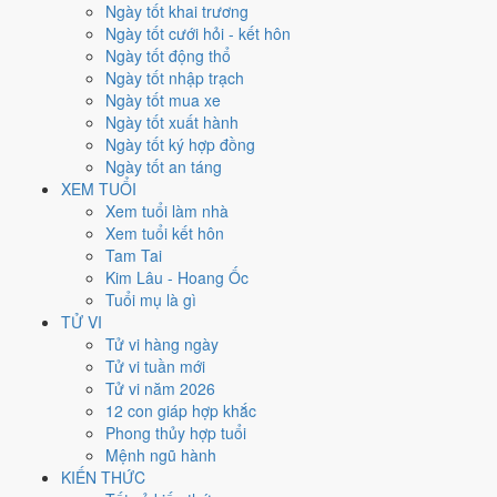
Thứ Hai
Ngày tốt khai trương
Ngày Âm
Ngày tốt cưới hỏi - kết hôn
Tháng 6 năm 2026
Ngày tốt động thổ
15
Ngày tốt nhập trạch
Tháng 5 âm năm 2026
Ngày tốt mua xe
1
Ngày tốt xuất hành
Tiết Mang Chủng
Ngày tốt ký hợp đồng
Giờ
Ngày tốt an táng
Bính Tý
XEM TUỔI
Ngày 1
Xem tuổi làm nhà
Canh Thân
Xem tuổi kết hôn
Tháng 5
Tam Tai
Giáp Ngọ
Kim Lâu - Hoang Ốc
Năm 2026
Tuổi mụ là gì
Bính Ngọ
TỬ VI
Tử vi hàng ngày
Ngày Canh Thân có Trực
Mãn
(ngày đầy đủ, viên mãn nhưng dễ phát
Tử vi tuần mới
sinh thừa) nhưng gặp Sao
Thanh Long hoàng đạo
. Điểm trung bình
Tử vi năm 2026
7 việc chính
8.4/10
nên đây là
Ngày Đại Cát
, rất hợp cho cưới hỏi,
12 con giáp hợp khắc
khai trương, ký kết.
Phong thủy hợp tuổi
Mệnh ngũ hành
Tuổi
Tý, Thìn, Tỵ
hợp ngày; tuổi
Dần
nên thận trọng (Lục Xung).
KIẾN THỨC