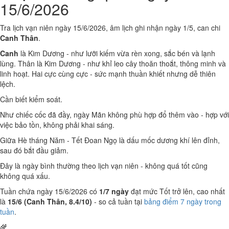
15/6/2026
Tra lịch vạn niên ngày 15/6/2026, âm lịch ghi nhận ngày 1/5, can chi
Canh Thân
.
Canh
là Kim Dương - như lưỡi kiếm vừa rèn xong, sắc bén và lạnh
lùng. Thân là Kim Dương - như khỉ leo cây thoăn thoắt, thông minh và
linh hoạt. Hai cực cùng cực - sức mạnh thuần khiết nhưng dễ thiên
lệch.
Cần biết kiểm soát.
Như chiếc cốc đã đầy, ngày Mãn không phù hợp đổ thêm vào - hợp với
việc bảo tồn, không phải khai sáng.
Giữa Hè tháng Năm - Tết Đoan Ngọ là dấu mốc dương khí lên đỉnh,
sau đó bắt đầu giảm.
Đây là ngày bình thường theo lịch vạn niên - không quá tốt cũng
không quá xấu.
Tuần chứa ngày 15/6/2026 có
1/7 ngày
đạt mức Tốt trở lên, cao nhất
là
15/6 (Canh Thân, 8.4/10)
- so cả tuần tại
bảng điểm 7 ngày trong
tuần
.
🌾