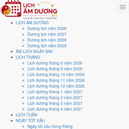
Togg
navig
LỊCH ÂM DƯƠNG
Trang chủ
Dương lịch năm 2026
Lịch năm 2026
Dương lịch năm 2027
Tháng 6/2026
Dương lịch năm 2028
Ngày 15/6/2026 (Canh Thân)
Dương lịch năm 2029
ÂM LỊCH NGÀY MAI
Xem ngày
15/6/2026
dương
LỊCH THÁNG
Lịch dương tháng 8 năm 2026
lịch - Ngày 1/5 âm lịch
Lịch dương tháng 9 năm 2026
Lịch dương tháng 10 năm 2026
(Canh Thân) tốt hay xấu?
Lịch dương tháng 11 năm 2026
Lịch dương tháng 12 năm 2026
Lịch dương tháng 1 năm 2027
Ngày 15/6/2026 dương lịch (Thứ Hai) là ngày 1/5/2026 âm lịch
, tức
Lịch dương tháng 2 năm 2027
ngày
Canh Thân
- Cùng hành, Trực Mãn, Sao Tất, nạp âm Thạch
Lịch dương tháng 3 năm 2027
Lựu Mộc. Tổng hòa, đây là
Ngày Đại Cát
với điểm trung bình
8.4/10
Lịch dương tháng 4 năm 2027
cho các việc quan trọng. Giờ Hoàng Đạo trong ngày:
Tý, Sửu, Thìn,
LỊCH TUẦN
Tỵ, Mùi, Tuất
.
NGÀY TỐT XẤU
Ngày Dương
Ngày tốt xấu trong tháng