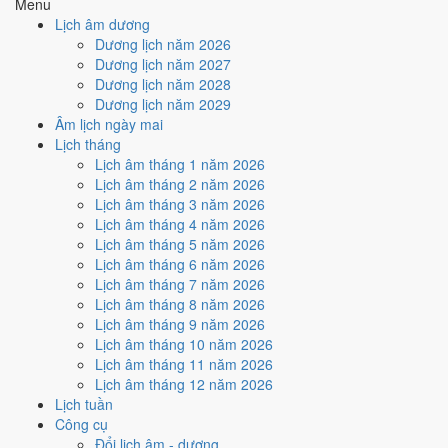
Menu
Ký hợp đồng - giao ước hôm nay ở
mức rất tốt (8/10)
nhờ hợp
Lịch âm dương
Sao Tất và Ngày Hoàng Đạo
.
Dương lịch năm 2026
Cách tính ngày tốt
Dương lịch năm 2027
🏗️
Động thổ - khởi công
Dương lịch năm 2028
10
/10
Rất tốt
Dương lịch năm 2029
Động thổ - khởi công hôm nay ở
mức rất tốt (10/10)
nhờ hợp
Âm lịch ngày mai
Trực Mãn, Sao Tất và Ngày Hoàng Đạo
.
Lịch tháng
Lịch âm tháng 1 năm 2026
Cách tính ngày tốt
Lịch âm tháng 2 năm 2026
🏡
Nhập trạch - vào nhà mới
Lịch âm tháng 3 năm 2026
8
/10
Rất tốt
Lịch âm tháng 4 năm 2026
Nhập trạch - vào nhà mới hôm nay ở
mức rất tốt (8/10)
nhờ
Lịch âm tháng 5 năm 2026
hợp
Sao Tất và Ngày Hoàng Đạo
.
Lịch âm tháng 6 năm 2026
Cách tính ngày tốt
Lịch âm tháng 7 năm 2026
🚗
Mua xe - tậu xe
Lịch âm tháng 8 năm 2026
10
/10
Rất tốt
Lịch âm tháng 9 năm 2026
Mua xe - tậu xe hôm nay ở
mức rất tốt (10/10)
nhờ hợp
Trực
Lịch âm tháng 10 năm 2026
Mãn, Sao Tất và Ngày Hoàng Đạo
.
Lịch âm tháng 11 năm 2026
Lịch âm tháng 12 năm 2026
Cách tính ngày tốt
Lịch tuần
✈️
Xuất hành - đi xa
Công cụ
9
/10
Rất tốt
Đổi lịch âm - dương
Xuất hành - đi xa hôm nay ở
mức rất tốt (9/10)
nhờ hợp
Trực