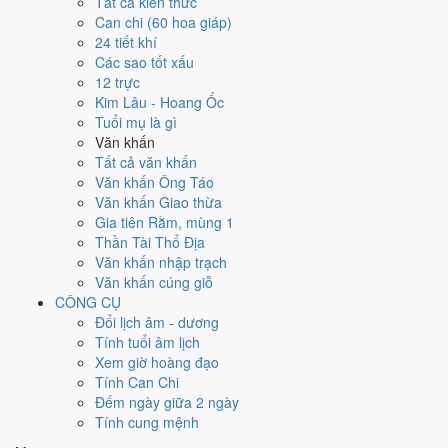
Ngày 15/6/2026 tốt hay xấu cho
Tất cả kiến thức
Can chi (60 hoa giáp)
việc gì?
24 tiết khí
Các sao tốt xấu
12 trực
Ngày 15/6/2026 đạt
8.4/10
trung bình cho 7 việc chính: cao nhất là
Kim Lâu - Hoang Ốc
Khai trương - mở cửa hàng (10/10)
, thấp nhất là
Cưới hỏi - đính
Tuổi mụ là gì
hôn (4/10)
. Trực Mãn (ngày đầy đủ, viên mãn nhưng dễ phát sinh
Văn khấn
thừa) nhưng gặp Sao Thanh Long hoàng đạo nên điểm từng việc
Tất cả văn khấn
chênh nhau như bảng dưới.
Văn khấn Ông Táo
💍
Cưới hỏi - đính hôn
Văn khấn Giao thừa
4
/10
Trung bình
Gia tiên Rằm, mùng 1
Cưới hỏi - đính hôn hôm nay ở
mức trung bình (4/10)
nhờ hợp
Thần Tài Thổ Địa
Ngày Hoàng Đạo
, nhưng Trực Mãn kéo giảm điểm.
Văn khấn nhập trạch
Văn khấn cúng giỗ
Cách tính ngày tốt
CÔNG CỤ
🏪
Khai trương - mở cửa hàng
Đổi lịch âm - dương
10
/10
Rất tốt
Tính tuổi âm lịch
Khai trương - mở cửa hàng hôm nay ở
mức rất tốt (10/10)
nhờ
Xem giờ hoàng đạo
hợp
Trực Mãn, Sao Tất và Ngày Hoàng Đạo
.
Tính Can Chi
Cách tính ngày tốt
Đếm ngày giữa 2 ngày
🤝
Ký hợp đồng - giao ước
Tính cung mệnh
8
/10
Rất tốt