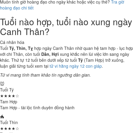
Muốn tính giờ hoàng đạo cho ngày khác hoặc việc cụ thể?
Tra giờ
hoàng đạo chi tiết
Tuổi nào hợp, tuổi nào xung ngày
Canh Thân?
Cá nhân hóa
Tuổi
Tý, Thìn, Tỵ
hợp ngày Canh Thân nhờ quan hệ tam hợp - lục hợp
với chi Thân, còn tuổi
Dần, Hợi
xung khắc nên lùi việc lớn sang ngày
khác. Thứ tự 12 tuổi bên dưới xếp từ tuổi
Tý
(Tam Hợp) trở xuống,
luận giải từng tuổi xem tại
tử vi hằng ngày 12 con giáp
.
Tử vi mang tính tham khảo tín ngưỡng dân gian.
🐭
Tuổi Tý
★★★★☆
Tam Hợp
Tam Hợp - tài lộc tình duyên đồng hành
🐲
Tuổi Thìn
★★★★☆