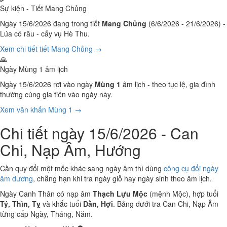
Sự kiện - Tiết Mang Chủng
Ngày 15/6/2026 đang trong tiết
Mang Chủng
(6/6/2026 - 21/6/2026) -
Lúa có râu - cấy vụ Hè Thu.
Xem chi tiết tiết Mang Chủng →
🙏
Ngày Mùng 1 âm lịch
Ngày 15/6/2026 rơi vào ngày
Mùng 1
âm lịch - theo tục lệ, gia đình
thường cúng gia tiên vào ngày này.
Xem văn khấn Mùng 1 →
Chi tiết ngày 15/6/2026 - Can
Chi, Nạp Âm, Hướng
Cần quy đổi một mốc khác sang ngày âm thì dùng
công cụ đổi ngày
âm dương
, chẳng hạn khi tra ngày giỗ hay ngày sinh theo âm lịch.
Ngày Canh Thân có nạp âm
Thạch Lựu Mộc
(mệnh Mộc), hợp tuổi
Tý, Thìn, Tỵ
và khắc tuổi
Dần, Hợi
. Bảng dưới tra Can Chi, Nạp Âm
từng cấp Ngày, Tháng, Năm.