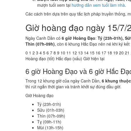
mượn tuổi xem tại
hướng dẫn xem tuổi làm nhà
.
Các cách trên dựa trên quy tắc lịch pháp truyền thống,
Giờ hoàng đạo ngày 15/7/
Ngày Canh Dần có
6 giờ Hoàng Đạo
:
Tý (23h-01h), Sử
Thìn (07h-09h)
, còn 6 khung Hắc Đạo nên né khi ký kết
0
1
2
3
4
5
6
7
8
9
10
11
12
13
14
15
16
17
18
19
20
21
Hoàng đạo (tốt)
Hắc đạo (xấu)
Giờ hiện tại
6 giờ Hoàng Đạo và 6 giờ Hắc Đ
Trong 12 khung giờ của ngày Canh Dần,
6 khung thuộ
thì rút ngắn thời gian và tránh khởi sự đúng đầu giờ.
Giờ Hoàng đạo
Tý (23h-01h)
Sửu (01h-03h)
Thìn (07h-09h)
Tỵ (09h-11h)
Mùi (13h-15h)