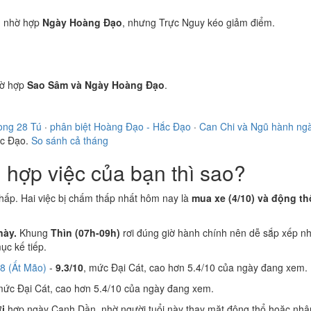
)
nhờ hợp
Ngày Hoàng Đạo
, nhưng Trực Nguy kéo giảm điểm.
ờ hợp
Sao Sâm và Ngày Hoàng Đạo
.
ong 28 Tú
·
phân biệt Hoàng Đạo - Hắc Đạo
·
Can Chi và Ngũ hành ng
ắc Đạo.
So sánh cả tháng
hợp việc của bạn thì sao?
hấp. Hai việc bị chấm thấp nhất hôm nay là
mua xe (4/10) và động thổ
này.
Khung
Thìn (07h-09h)
rơi đúng giờ hành chính nên dễ sắp xếp nh
c kế tiếp.
8 (Ất Mão)
-
9.3/10
, mức Đại Cát, cao hơn 5.4/10 của ngày đang xem.
mức Đại Cát, cao hơn 5.4/10 của ngày đang xem.
i
hợp ngày Canh Dần, nhờ người tuổi này thay mặt động thổ hoặc nhận