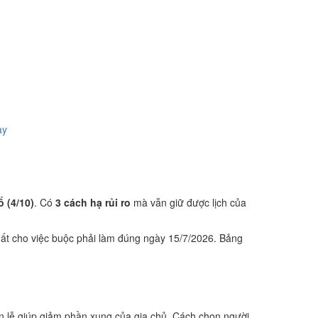
ày
 (4/10)
. Có
3 cách hạ rủi ro
mà vẫn giữ được lịch của
ất cho việc buộc phải làm đúng ngày 15/7/2026. Bảng
 lễ giúp giảm phần xung của gia chủ. Cách chọn người