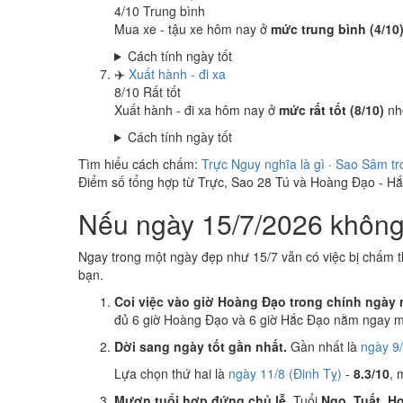
4
/10
Trung bình
Mua xe - tậu xe hôm nay ở
mức trung bình (4/10
Cách tính ngày tốt
✈️
Xuất hành - đi xa
8
/10
Rất tốt
Xuất hành - đi xa hôm nay ở
mức rất tốt (8/10)
nh
Cách tính ngày tốt
Tìm hiểu cách chấm:
Trực Nguy nghĩa là gì
·
Sao Sâm tr
Điểm số tổng hợp từ Trực, Sao 28 Tú và Hoàng Đạo - H
Nếu ngày 15/7/2026 không 
Ngay trong một ngày đẹp như 15/7 vẫn có việc bị chấm t
bạn.
Coi việc vào giờ Hoàng Đạo trong chính ngày 
đủ 6 giờ Hoàng Đạo và 6 giờ Hắc Đạo nằm ngay mụ
Dời sang ngày tốt gần nhất.
Gần nhất là
ngày 9/
Lựa chọn thứ hai là
ngày 11/8 (Đinh Tỵ)
-
8.3/10
, 
Mượn tuổi hợp đứng chủ lễ.
Tuổi
Ngọ, Tuất, Hợ