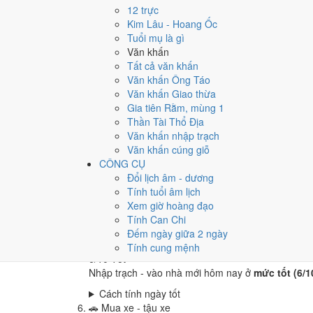
6
/10
Tốt
12 trực
Cưới hỏi - đính hôn hôm nay ở
mức tốt (6/10)
nhờ
Kim Lâu - Hoang Ốc
Tuổi mụ là gì
Cách tính ngày tốt
Văn khấn
🏪
Khai trương - mở cửa hàng
Tất cả văn khấn
6
/10
Tốt
Văn khấn Ông Táo
Khai trương - mở cửa hàng hôm nay ở
mức tốt (6/
Văn khấn Giao thừa
Cách tính ngày tốt
Gia tiên Rằm, mùng 1
🤝
Ký hợp đồng - giao ước
Thần Tài Thổ Địa
4
/10
Trung bình
Văn khấn nhập trạch
Ký hợp đồng - giao ước hôm nay ở
mức trung bình
Văn khấn cúng giỗ
CÔNG CỤ
Cách tính ngày tốt
Đổi lịch âm - dương
🏗️
Động thổ - khởi công
Tính tuổi âm lịch
4
/10
Trung bình
Xem giờ hoàng đạo
Động thổ - khởi công hôm nay ở
mức trung bình (
Tính Can Chi
Cách tính ngày tốt
Đếm ngày giữa 2 ngày
🏡
Nhập trạch - vào nhà mới
Tính cung mệnh
6
/10
Tốt
Nhập trạch - vào nhà mới hôm nay ở
mức tốt (6/1
Cách tính ngày tốt
🚗
Mua xe - tậu xe