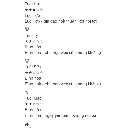
Tuổi Hợi
★★★☆☆
Lục Hợp
Lục Hợp - gia đạo hoà thuận, kết nối tốt
🐭
Tuổi Tý
★★☆☆☆
Bình hòa
Bình hoà - phù hợp việc cũ, không khởi sự
🐮
Tuổi Sửu
★★☆☆☆
Bình hòa
Bình hoà - phù hợp việc cũ, không khởi sự
🐰
Tuổi Mão
★★☆☆☆
Bình hòa
Bình hoà - ngày yên bình, không nổi bật
🐲