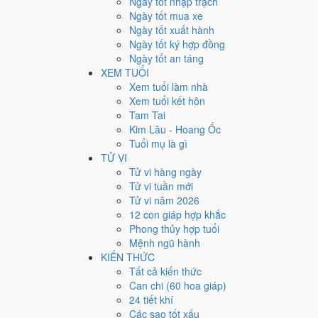
Ngày tốt nhập trạch
2
Ngày tốt mua xe
Ngày tốt xuất hành
Giờ
Ngày tốt ký hợp đồng
Bính Tý
Ngày tốt an táng
Ngày 2
XEM TUỔI
Canh Dần
Xem tuổi làm nhà
Tháng 6
Xem tuổi kết hôn
Ất Mùi
Tam Tai
Năm 2026
Kim Lâu - Hoang Ốc
Bính Ngọ
Tuổi mụ là gì
TỬ VI
Ngày Canh Dần có Trực
Nguy
(ngày nguy hiểm, đầy bi
Tử vi hàng ngày
công việc thường ngày.
Tử vi tuần mới
Tuổi
Ngọ, Tuất, Hợi
hợp ngày; tuổi
Thân
nên thận trọng
Tử vi năm 2026
12 con giáp hợp khắc
Ngày 15/7/2026 chỉ đạt
5.4/10
cho việc trọng đại. Có
2 n
Phong thủy hợp tuổi
Ngày 15/7/2026 tốt hay xấu
Mệnh ngũ hành
KIẾN THỨC
Tất cả kiến thức
Ngày 15/7/2026 đạt
5.4/10
trung bình cho 7 việc chính: 
Can chi (60 hoa giáp)
gặp Sao Kim Quỹ hoàng đạo nên điểm từng việc chênh 
24 tiết khí
💍
Cưới hỏi - đính hôn
Các sao tốt xấu