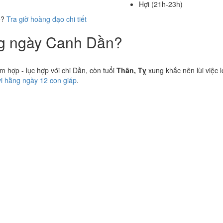
Hợi (21h-23h)
ể?
Tra giờ hoàng đạo chi tiết
ung ngày Canh Dần?
hợp - lục hợp với chi Dần, còn tuổi
Thân, Tỵ
xung khắc nên lùi việc l
vi hằng ngày 12 con giáp
.