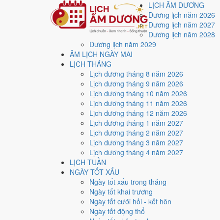
LỊCH ÂM DƯƠNG
Dương lịch năm 2026
Dương lịch năm 2027
Dương lịch năm 2028
Dương lịch năm 2029
Trang chủ
ÂM LỊCH NGÀY MAI
Lịch năm 2026
LỊCH THÁNG
Tháng 7/2026
Lịch dương tháng 8 năm 2026
Ngày 15/7/2026 (Canh Dần)
Lịch dương tháng 9 năm 2026
Xem ngày
15/7/2026
d
Lịch dương tháng 10 năm 2026
Lịch dương tháng 11 năm 2026
xấu?
Lịch dương tháng 12 năm 2026
Lịch dương tháng 1 năm 2027
Lịch dương tháng 2 năm 2027
Ngày 15/7/2026 dương lịch (Thứ Tư) là ngày 2/6/2026
Lịch dương tháng 3 năm 2027
với điểm trung bình
5.4/10
cho các việc quan trọng. Giờ
Lịch dương tháng 4 năm 2027
LỊCH TUẦN
Ngày Dương
NGÀY TỐT XẤU
Thứ Tư
Ngày tốt xấu trong tháng
Ngày Âm
Ngày tốt khai trương
Tháng 7 năm 2026
Ngày tốt cưới hỏi - kết hôn
15
Ngày tốt động thổ
Tháng 6 âm năm 2026