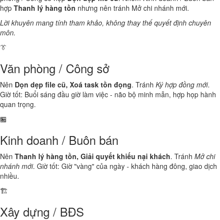
hợp
Thanh lý hàng tồn
nhưng nên tránh Mở chi nhánh mới.
Lời khuyên mang tính tham khảo, không thay thế quyết định chuyên
môn.
👔
Văn phòng / Công sở
Nên
Dọn dẹp file cũ, Xoá task tồn đọng
. Tránh
Ký hợp đồng mới
.
Giờ tốt: Buổi sáng đầu giờ làm việc - não bộ minh mẫn, hợp họp hành
quan trọng.
🏪
Kinh doanh / Buôn bán
Nên
Thanh lý hàng tồn, Giải quyết khiếu nại khách
. Tránh
Mở chi
nhánh mới
. Giờ tốt: Giờ "vàng" của ngày - khách hàng đông, giao dịch
nhiều.
🏗️
Xây dựng / BĐS