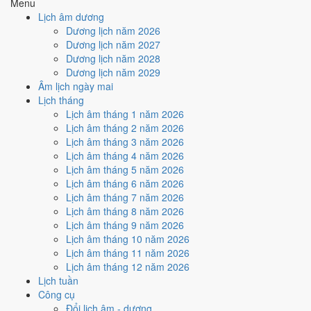
Menu
Ngày Hắc Đạo
gây bất lợi.
Lịch âm dương
Cách tính ngày tốt
Dương lịch năm 2026
🏗️
Động thổ - khởi công
Dương lịch năm 2027
4
/10
Trung bình
Dương lịch năm 2028
Động thổ - khởi công hôm nay ở
mức trung bình (4/10)
do
Dương lịch năm 2029
Ngày Hắc Đạo
gây bất lợi.
Âm lịch ngày mai
Lịch tháng
Cách tính ngày tốt
Lịch âm tháng 1 năm 2026
🏡
Nhập trạch - vào nhà mới
Lịch âm tháng 2 năm 2026
4
/10
Trung bình
Lịch âm tháng 3 năm 2026
Nhập trạch - vào nhà mới hôm nay ở
mức trung bình (4/10)
do
Lịch âm tháng 4 năm 2026
Ngày Hắc Đạo
gây bất lợi.
Lịch âm tháng 5 năm 2026
Cách tính ngày tốt
Lịch âm tháng 6 năm 2026
🚗
Mua xe - tậu xe
Lịch âm tháng 7 năm 2026
4
/10
Trung bình
Lịch âm tháng 8 năm 2026
Mua xe - tậu xe hôm nay ở
mức trung bình (4/10)
do
Ngày
Lịch âm tháng 9 năm 2026
Hắc Đạo
gây bất lợi.
Lịch âm tháng 10 năm 2026
Lịch âm tháng 11 năm 2026
Cách tính ngày tốt
Lịch âm tháng 12 năm 2026
✈️
Xuất hành - đi xa
Lịch tuần
4
/10
Trung bình
Công cụ
Xuất hành - đi xa hôm nay ở
mức trung bình (4/10)
do
Ngày
Đổi lịch âm - dương
Hắc Đạo
gây bất lợi.