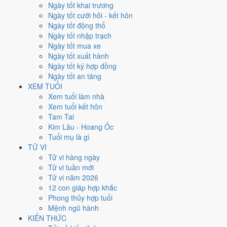
Thứ Bảy
Ngày tốt khai trương
Ngày Âm
Ngày tốt cưới hỏi - kết hôn
Tháng 8 năm 2026
Ngày tốt động thổ
15
Ngày tốt nhập trạch
Tháng 7 âm năm 2026
Ngày tốt mua xe
3
Ngày tốt xuất hành
Tiết Lập Thu
Ngày tốt ký hợp đồng
Giờ
Ngày tốt an táng
Mậu Tý
XEM TUỔI
Ngày 3
Xem tuổi làm nhà
Tân Dậu
Xem tuổi kết hôn
Tháng 7
Tam Tai
Bính Thân
Kim Lâu - Hoang Ốc
Năm 2026
Tuổi mụ là gì
Bính Ngọ
TỬ VI
Tử vi hàng ngày
Ngày Tân Dậu có Trực
Trừ
(ngày trừ bỏ điều cũ, đón điều mới) nhưng
Tử vi tuần mới
gặp Sao
Huyền Vũ hắc đạo
. Điểm trung bình 7 việc chính chỉ
3.9/10
Tử vi năm 2026
nên đây là
Ngày Hung
, cần thận trọng với các quyết định lớn khó đảo
12 con giáp hợp khắc
ngược.
Phong thủy hợp tuổi
Mệnh ngũ hành
Tuổi
Sửu, Tỵ, Thìn
hợp ngày; tuổi
Mão
nên thận trọng (Lục Xung).
KIẾN THỨC