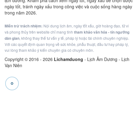
lịch dương. Khám phá cách xem ngày tốt, ngày xấu để chọn được
ngày tốt, tránh ngày xấu trong công việc và cuộc sống hàng ngày
trong năm 2026.
Miễn trừ trách nhiệm:
Nội dung lịch âm, ngày tốt xấu, giờ hoàng đạo, tử vi
và phong thủy trên website chỉ mang tính
tham khảo văn hóa - tín ngưỡng
dân gian
, không thay thế tư vấn y tế, pháp lý hoặc tài chính chuyên nghiệp.
Với các quyết định quan trọng về sức khỏe, phẫu thuật, đầu tư hay pháp lý,
vui lòng tham khảo ý kiến chuyên gia có chuyên môn.
Copyright © 2016 -
2026
Lichamduong
- Lịch Âm Dương - Lịch
Vạn Niên