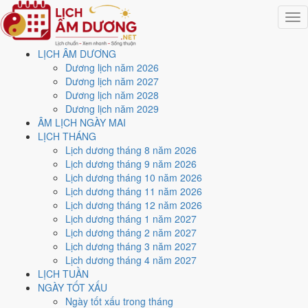
Togg
navig
LỊCH ÂM DƯƠNG
Trang chủ
Dương lịch năm 2026
Lịch năm 2026
Dương lịch năm 2027
Tháng 8/2026
Dương lịch năm 2028
Ngày 15/8/2026 (Tân Dậu)
Dương lịch năm 2029
ÂM LỊCH NGÀY MAI
Xem ngày
15/8/2026
dương
LỊCH THÁNG
Lịch dương tháng 8 năm 2026
lịch - Ngày 3/7 âm lịch (Tân
Lịch dương tháng 9 năm 2026
Lịch dương tháng 10 năm 2026
Dậu) tốt hay xấu?
Lịch dương tháng 11 năm 2026
Lịch dương tháng 12 năm 2026
Lịch dương tháng 1 năm 2027
Ngày 15/8/2026 dương lịch (Thứ Bảy) là ngày 3/7/2026 âm lịch
,
Lịch dương tháng 2 năm 2027
tức ngày
Tân Dậu
- Cùng hành, Trực Trừ, Sao Liễu, nạp âm Thạch
Lịch dương tháng 3 năm 2027
Lựu Mộc. Tổng hòa, đây là
Ngày Hung
với điểm trung bình
3.9/10
cho
Lịch dương tháng 4 năm 2027
các việc quan trọng. Giờ Hoàng Đạo trong ngày:
Tý, Dần, Mão, Ngọ,
LỊCH TUẦN
Mùi, Dậu
.
NGÀY TỐT XẤU
Ngày Dương
Ngày tốt xấu trong tháng