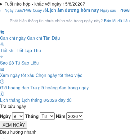
Tuổi nào hợp - khắc với ngày 15/8/2026?
14/8
Lịch âm dương hôm nay
16/8
← Ngày trước
Quay về
Ngày sau →
Phát hiện thông tin chưa chính xác trong ngày này?
Báo lỗi dữ liệu
🐔
Can chi ngày
Can chi Tân Dậu
🌞
Tiết khí
Tiết Lập Thu
⭐
Sao 28 Tú
Sao Liễu
📅
Xem ngày tốt xấu
Chọn ngày tốt theo việc
🕐
Giờ hoàng đạo
Tra giờ hoàng đạo trong ngày
🗓️
Lịch tháng
Lịch tháng 8/2026 đầy đủ
Tra cứu ngày
Ngày
Tháng
Năm
XEM NGÀY
Điều hướng nhanh