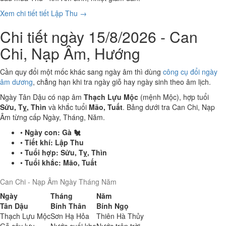
Xem chi tiết tiết Lập Thu →
Chi tiết ngày 15/8/2026 - Can
Chi, Nạp Âm, Hướng
Cần quy đổi một mốc khác sang ngày âm thì dùng
công cụ đổi ngày
âm dương
, chẳng hạn khi tra ngày giỗ hay ngày sinh theo âm lịch.
Ngày Tân Dậu có nạp âm
Thạch Lựu Mộc
(mệnh Mộc), hợp tuổi
Sửu, Tỵ, Thìn
và khắc tuổi
Mão, Tuất
. Bảng dưới tra Can Chi, Nạp
Âm từng cấp Ngày, Tháng, Năm.
•
Ngày con:
Gà 🐔
•
Tiết khí:
Lập Thu
•
Tuổi hợp:
Sửu, Tỵ, Thìn
•
Tuổi khắc:
Mão, Tuất
Can Chi - Nạp Âm Ngày Tháng Năm
Ngày
Tháng
Năm
Tân Dậu
Bính Thân
Bính Ngọ
Thạch Lựu Mộc
Sơn Hạ Hỏa
Thiên Hà Thủy