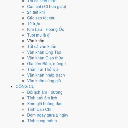
Ngày 15/8/2026 tốt hay xấu cho
Tất cả kiến thức
Can chi (60 hoa giáp)
việc gì?
24 tiết khí
Các sao tốt xấu
12 trực
Ngày 15/8/2026 đạt
3.9/10
trung bình cho 7 việc chính: cao nhất là
Kim Lâu - Hoang Ốc
Giải trừ - tẩy uế (8/10)
, thấp nhất là
Khai trương - mở cửa hàng
Tuổi mụ là gì
(3/10)
. Trực Trừ (ngày trừ bỏ điều cũ, đón điều mới) nhưng gặp Sao
Văn khấn
Huyền Vũ hắc đạo nên điểm từng việc chênh nhau như bảng dưới.
Tất cả văn khấn
💍
Cưới hỏi - đính hôn
Văn khấn Ông Táo
4
/10
Trung bình
Văn khấn Giao thừa
Cưới hỏi - đính hôn hôm nay ở
mức trung bình (4/10)
do
Ngày
Gia tiên Rằm, mùng 1
Hắc Đạo
gây bất lợi.
Thần Tài Thổ Địa
Văn khấn nhập trạch
Cách tính ngày tốt
Văn khấn cúng giỗ
🏪
Khai trương - mở cửa hàng
CÔNG CỤ
3
/10
Xấu
Đổi lịch âm - dương
Khai trương - mở cửa hàng hôm nay ở
mức xấu (3/10)
do
Trực
Tính tuổi âm lịch
Trừ và Ngày Hắc Đạo
gây bất lợi.
Xem giờ hoàng đạo
Cách tính ngày tốt
Tính Can Chi
🤝
Ký hợp đồng - giao ước
Đếm ngày giữa 2 ngày
4
/10
Trung bình
Tính cung mệnh
Ký hợp đồng - giao ước hôm nay ở
mức trung bình (4/10)
do