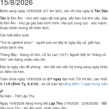
15/8/2026
Bước sang ngày 15/8/2026 (3/7 âm lịch), can chi của ngày là
Tân Dậu
.
Tân
là Kim Âm - như viên ngọc đã mài giũa, sắc bén mà tinh xảo. Dậu
là Kim Âm - như gà gáy báo bình minh. Hai cực cùng cực - sức mạnh
thuần khiết nhưng dễ thiên lệch.
Cần biết kiểm soát.
"Trừ tà nghênh phúc" - người xưa coi đây là ngày tẩy uế, giải hạn,
chữa bệnh nhẹ.
Tháng Bảy - tháng cô hồn, Lễ Vu Lan (15/7). Người Việt tin "tháng cô
hồn" nên kiêng nhiều việc lớn.
Đây là ngày cần đề phòng - nên dời các việc hệ trọng sang ngày khác
có điềm tốt hơn.
Tuần chứa ngày 15/8/2026 có
2/7 ngày
đạt mức Tốt trở lên, cao nhất
là
11/8 (Đinh Tỵ, 8.3/10)
- so cả tuần tại
bảng điểm 7 ngày trong tuần
.
🌾
Sự kiện - Tiết Lập Thu
Ngày 15/8/2026 đang trong tiết
Lập Thu
(7/8/2026 - 23/8/2026) - Bắt
đầu mùa Thu - khí Âm sinh, nhiệt giảm dần.