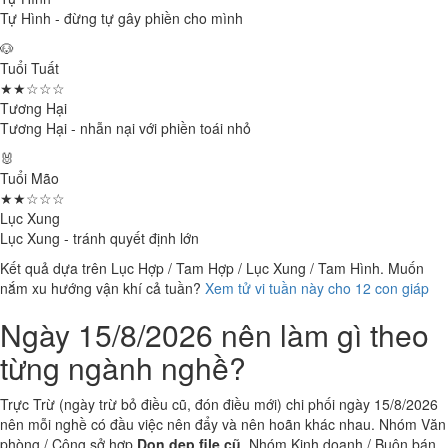
Tự Hình - đừng tự gây phiền cho mình
🐶
Tuổi Tuất
★★☆☆☆
Tương Hại
Tương Hại - nhẫn nại với phiền toái nhỏ
🐰
Tuổi Mão
★★☆☆☆
Lục Xung
Lục Xung - tránh quyết định lớn
Kết quả dựa trên Lục Hợp / Tam Hợp / Lục Xung / Tam Hình. Muốn
nắm xu hướng vận khí cả tuần?
Xem tử vi tuần này cho 12 con giáp
Ngày 15/8/2026 nên làm gì theo
từng ngành nghề?
Trực Trừ (ngày trừ bỏ điều cũ, đón điều mới) chi phối ngày 15/8/2026
nên mỗi nghề có đầu việc nên đẩy và nên hoãn khác nhau. Nhóm Văn
phòng / Công sở hợp
Dọn dẹp file cũ
. Nhóm Kinh doanh / Buôn bán