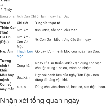
⚒ Kim
→
💧 Thủy
Bảng phân tích Can Chi 5 Hành ngày Tân Dậu
Yếu tố
Chi tiết
Ý nghĩa thực tế
Thiên Can
Kim
Âm
tinh khiết, sắc bén, cầu toàn
(Tân)
Địa Chi
Kim
Âm ·
🐔 Con Gà - biểu trưng đặc tính ngày.
(Dậu)
Con Gà
Mộc
·
Nạp Âm
Thạch Lựu
Gỗ cây lựu - mệnh Mộc của ngày Tân Dậu.
Mộc
Tương
Ngày của sự thuần khiết - tận dụng cho việc
sinh /
Cùng hành
cần tập trung 1 chiều, tránh đa nhiệm.
khắc
Màu hợp
Hợp với hành Kim của ngày Tân Dậu - nên
Bạc/Xám
mệnh
dùng để tăng vận khí.
Con số
4, 6, 9
Dùng cho việc chọn số, biển số, sim điện thoại.
may mắn
Nhận xét tổng quan ngày