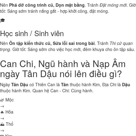
Nên
Phá dỡ công trình cũ, Dọn mặt bằng
. Tránh
Đặt móng mới
. Giờ
tốt: Sáng sớm tránh nắng gắt - hợp khởi công, đặt móng.
🎓
Học sinh / Sinh viên
Nên
Ôn tập kiến thức cũ, Sửa lỗi sai trong bài
. Tránh
Thi cử quan
trọng
. Giờ tốt: Sáng sớm cho việc học mới, đêm khuya cho ôn tập sâu.
Can Chi, Ngũ hành và Nạp Âm
ngày Tân Dậu nói lên điều gì?
Ngày
Tân Dậu
có Thiên Can là
Tân
thuộc hành
Kim
, Địa Chi là
Dậu
thuộc hành
Kim
. Quan hệ Can - Chi:
Cùng hành
.
🌿 Mộc
→
🔥 Hỏa
→
⛰ Thổ
→