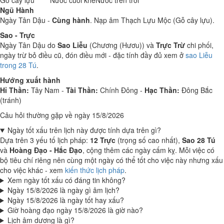
Gỗ cây lựu
Nước cuối khe
Nước trên trời
Ngũ Hành
Ngày Tân Dậu -
Cùng hành
. Nạp âm Thạch Lựu Mộc (Gỗ cây lựu).
Sao - Trực
Ngày Tân Dậu do
Sao Liễu
(Chương (Hươu)) và
Trực Trừ
chi phối,
ngày trừ bỏ điều cũ, đón điều mới - đặc tính đầy đủ xem ở
sao Liễu
trong 28 Tú
.
Hướng xuất hành
Hỉ Thần:
Tây Nam -
Tài Thần:
Chính Đông -
Hạc Thần:
Đông Bắc
(tránh)
Câu hỏi thường gặp về ngày 15/8/2026
Ngày tốt xấu trên lịch này được tính dựa trên gì?
Dựa trên 3 yếu tố lịch pháp:
12 Trực
(trọng số cao nhất),
Sao 28 Tú
và
Hoàng Đạo - Hắc Đạo
, cộng thêm các ngày cấm kỵ. Mỗi việc có
bộ tiêu chí riêng nên cùng một ngày có thể tốt cho việc này nhưng xấu
cho việc khác - xem
kiến thức lịch pháp
.
Xem ngày tốt xấu có đáng tin không?
Ngày 15/8/2026 là ngày gì âm lịch?
Ngày 15/8/2026 là ngày tốt hay xấu?
Giờ hoàng đạo ngày 15/8/2026 là giờ nào?
Lịch âm dương là gì?