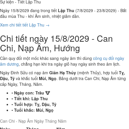
Sự kiện - Tiết Lập Thu
Ngày 15/8/2029 đang trong tiết
Lập Thu
(7/8/2029 - 23/8/2029) - Bắt
đầu mùa Thu - khí Âm sinh, nhiệt giảm dần.
Xem chi tiết tiết Lập Thu →
Chi tiết ngày 15/8/2029 - Can
Chi, Nạp Âm, Hướng
Cần quy đổi một mốc khác sang ngày âm thì dùng
công cụ đổi ngày
âm dương
, chẳng hạn khi tra ngày giỗ hay ngày sinh theo âm lịch.
Ngày Đinh Sửu có nạp âm
Giản Hạ Thủy
(mệnh Thủy), hợp tuổi
Tỵ,
Dậu, Tý
và khắc tuổi
Mùi, Ngọ
. Bảng dưới tra Can Chi, Nạp Âm từng
cấp Ngày, Tháng, Năm.
•
Ngày con:
Trâu 🐮
•
Tiết khí:
Lập Thu
•
Tuổi hợp:
Tỵ, Dậu, Tý
•
Tuổi khắc:
Mùi, Ngọ
Can Chi - Nạp Âm Ngày Tháng Năm