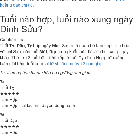
hoàng đạo chi tiết
Tuổi nào hợp, tuổi nào xung ngày
Đinh Sửu?
Cá nhân hóa
Tuổi
Tỵ, Dậu, Tý
hợp ngày Đinh Sửu nhờ quan hệ tam hợp - lục hợp
với chi Sửu, còn tuổi
Mùi, Ngọ
xung khắc nên lùi việc lớn sang ngày
khác. Thứ tự 12 tuổi bên dưới xếp từ tuổi
Tỵ
(Tam Hợp) trở xuống,
luận giải từng tuổi xem tại
tử vi hằng ngày 12 con giáp
.
Tử vi mang tính tham khảo tín ngưỡng dân gian.
🐍
Tuổi Tỵ
★★★★★
Tam Hợp
Tam Hợp - tài lộc tình duyên đồng hành
🐔
Tuổi Dậu
★★★★★
Tam Hợp