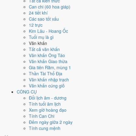
Tất cả kiến thức
việc gì?
Can chi (60 hoa giáp)
24 tiết khí
Các sao tốt xấu
Ngày 15/8/2029 đạt
6.6/10
trung bình cho 7 việc chính: cao nhất là
12 trực
Thu nợ - đòi tiền (8/10)
, thấp nhất là
May áo - cắt áo cưới (4/10)
.
Kim Lâu - Hoang Ốc
Trực Chấp (ngày nắm giữ, bắt giữ) và gặp Sao Minh Đường hoàng
Tuổi mụ là gì
đạo nên điểm từng việc chênh nhau như bảng dưới.
Văn khấn
💍
Cưới hỏi - đính hôn
Tất cả văn khấn
6
/10
Tốt
Văn khấn Ông Táo
Cưới hỏi - đính hôn hôm nay ở
mức tốt (6/10)
nhờ hợp
Ngày
Văn khấn Giao thừa
Hoàng Đạo
.
Gia tiên Rằm, mùng 1
Thần Tài Thổ Địa
Cách tính ngày tốt
Văn khấn nhập trạch
🏪
Khai trương - mở cửa hàng
Văn khấn cúng giỗ
6
/10
Tốt
CÔNG CỤ
Khai trương - mở cửa hàng hôm nay ở
mức tốt (6/10)
nhờ hợp
Đổi lịch âm - dương
Ngày Hoàng Đạo
.
Tính tuổi âm lịch
Cách tính ngày tốt
Xem giờ hoàng đạo
🤝
Ký hợp đồng - giao ước
Tính Can Chi
6
/10
Tốt
Đếm ngày giữa 2 ngày
Ký hợp đồng - giao ước hôm nay ở
mức tốt (6/10)
nhờ hợp
Tính cung mệnh
Ngày Hoàng Đạo
.