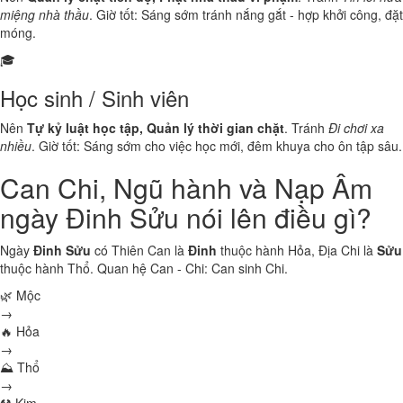
miệng nhà thầu
. Giờ tốt: Sáng sớm tránh nắng gắt - hợp khởi công, đặt
móng.
🎓
Học sinh / Sinh viên
Nên
Tự kỷ luật học tập, Quản lý thời gian chặt
. Tránh
Đi chơi xa
nhiều
. Giờ tốt: Sáng sớm cho việc học mới, đêm khuya cho ôn tập sâu.
Can Chi, Ngũ hành và Nạp Âm
ngày Đinh Sửu nói lên điều gì?
Ngày
Đinh Sửu
có Thiên Can là
Đinh
thuộc hành
Hỏa
, Địa Chi là
Sửu
thuộc hành
Thổ
. Quan hệ Can - Chi:
Can sinh Chi
.
🌿 Mộc
→
🔥 Hỏa
→
⛰ Thổ
→