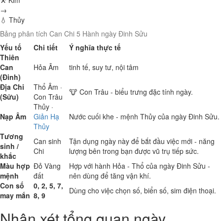
⚒ Kim
→
💧 Thủy
Bảng phân tích Can Chi 5 Hành ngày Đinh Sửu
Yếu tố
Chi tiết
Ý nghĩa thực tế
Thiên
Can
Hỏa
Âm
tinh tế, suy tư, nội tâm
(Đinh)
Địa Chi
Thổ
Âm ·
🐮 Con Trâu - biểu trưng đặc tính ngày.
(Sửu)
Con Trâu
Thủy
·
Nạp Âm
Giản Hạ
Nước cuối khe - mệnh Thủy của ngày Đinh Sửu.
Thủy
Tương
Can sinh
Tận dụng ngày này để bắt đầu việc mới - năng
sinh /
Chi
lượng bên trong bạn được vũ trụ tiếp sức.
khắc
Màu hợp
Đỏ
Vàng
Hợp với hành Hỏa - Thổ của ngày Đinh Sửu -
mệnh
đất
nên dùng để tăng vận khí.
Con số
0, 2, 5, 7,
Dùng cho việc chọn số, biển số, sim điện thoại.
may mắn
8, 9
Nhận xét tổng quan ngày