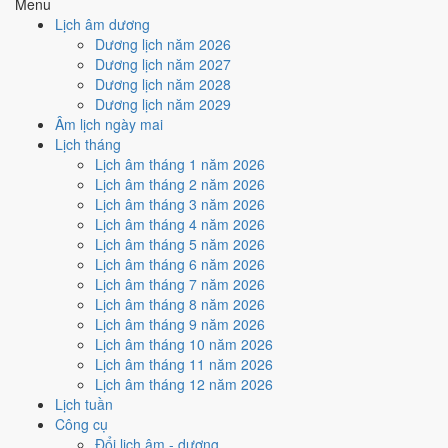
Menu
Cách tính ngày tốt
Lịch âm dương
🏗️
Động thổ - khởi công
Dương lịch năm 2026
6
/10
Tốt
Dương lịch năm 2027
Động thổ - khởi công hôm nay ở
mức tốt (6/10)
nhờ hợp
Ngày
Dương lịch năm 2028
Hoàng Đạo
.
Dương lịch năm 2029
Âm lịch ngày mai
Cách tính ngày tốt
Lịch tháng
🏡
Nhập trạch - vào nhà mới
Lịch âm tháng 1 năm 2026
6
/10
Tốt
Lịch âm tháng 2 năm 2026
Nhập trạch - vào nhà mới hôm nay ở
mức tốt (6/10)
nhờ hợp
Lịch âm tháng 3 năm 2026
Ngày Hoàng Đạo
.
Lịch âm tháng 4 năm 2026
Cách tính ngày tốt
Lịch âm tháng 5 năm 2026
🚗
Mua xe - tậu xe
Lịch âm tháng 6 năm 2026
8
/10
Rất tốt
Lịch âm tháng 7 năm 2026
Mua xe - tậu xe hôm nay ở
mức rất tốt (8/10)
nhờ hợp
Sao
Lịch âm tháng 8 năm 2026
Chẩn và Ngày Hoàng Đạo
.
Lịch âm tháng 9 năm 2026
Lịch âm tháng 10 năm 2026
Cách tính ngày tốt
Lịch âm tháng 11 năm 2026
✈️
Xuất hành - đi xa
Lịch âm tháng 12 năm 2026
8
/10
Rất tốt
Lịch tuần
Xuất hành - đi xa hôm nay ở
mức rất tốt (8/10)
nhờ hợp
Sao
Công cụ
Chẩn và Ngày Hoàng Đạo
.
Đổi lịch âm - dương