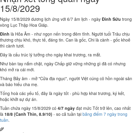
15/8/2029
Ngày 15/8/2029 dương lịch ứng với 6/7 âm lịch - ngày
Đinh Sửu
trong
vòng Lục Thập Hoa Giáp.
Đinh
là Hỏa Âm - như ngọn nến trong đêm tĩnh. Người tuổi Trâu chịu
thương chịu khó, thực tế, đáng tin. Can là gốc, Chi là cành - gốc khoẻ
thì cành tươi.
Đây là cấu trúc lý tưởng cho ngày khai trương, ra mắt.
Như bàn tay nắm chặt, ngày Chấp giữ vững những gì đã có nhưng
khó mở ra cái mới.
Tháng Bảy âm - mở "Cửa địa ngục", người Việt cúng cô hồn ngoài sân
và báo hiếu cha mẹ.
Tổng hoà các yếu tố, đây là ngày tốt - phù hợp khai trương, ký kết,
hoặc khởi sự dự án.
Tuần chứa ngày 15/8/2029 có
4/7 ngày
đạt mức Tốt trở lên, cao nhất
là
18/8 (Canh Thìn, 8.9/10)
- so cả tuần tại
bảng điểm 7 ngày trong
tuần
.
🌾