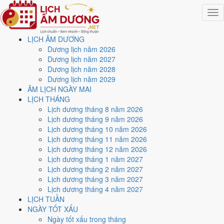
Togg
navig
LỊCH ÂM DƯƠNG
Trang chủ
Dương lịch năm 2026
Lịch năm 2029
Dương lịch năm 2027
Tháng 8/2029
Dương lịch năm 2028
Ngày 15/8/2029 (Đinh Sửu)
Dương lịch năm 2029
ÂM LỊCH NGÀY MAI
Xem ngày
15/8/2029
dương
LỊCH THÁNG
Lịch dương tháng 8 năm 2026
lịch - Ngày 6/7 âm lịch
Lịch dương tháng 9 năm 2026
Lịch dương tháng 10 năm 2026
(Đinh Sửu) tốt hay xấu?
Lịch dương tháng 11 năm 2026
Lịch dương tháng 12 năm 2026
Lịch dương tháng 1 năm 2027
Ngày 15/8/2029 dương lịch (Thứ Tư) là ngày 6/7/2029 âm lịch
, tức
Lịch dương tháng 2 năm 2027
ngày
Đinh Sửu
- Can sinh Chi, Trực Chấp, Sao Chẩn, nạp âm Giản
Lịch dương tháng 3 năm 2027
Hạ Thủy. Tổng hòa, đây là
Ngày Cát
với điểm trung bình
6.6/10
cho
Lịch dương tháng 4 năm 2027
các việc quan trọng. Giờ Hoàng Đạo trong ngày:
Dần, Mão, Tỵ, Thân,
LỊCH TUẦN
Tuất, Hợi
.
NGÀY TỐT XẤU
Ngày Dương
Ngày tốt xấu trong tháng