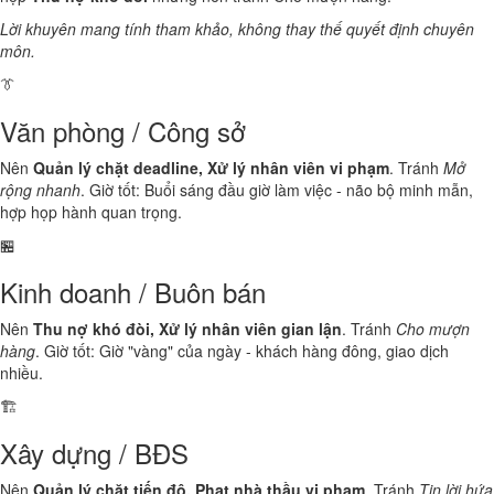
Lời khuyên mang tính tham khảo, không thay thế quyết định chuyên
môn.
👔
Văn phòng / Công sở
Nên
Quản lý chặt deadline, Xử lý nhân viên vi phạm
. Tránh
Mở
rộng nhanh
. Giờ tốt: Buổi sáng đầu giờ làm việc - não bộ minh mẫn,
hợp họp hành quan trọng.
🏪
Kinh doanh / Buôn bán
Nên
Thu nợ khó đòi, Xử lý nhân viên gian lận
. Tránh
Cho mượn
hàng
. Giờ tốt: Giờ "vàng" của ngày - khách hàng đông, giao dịch
nhiều.
🏗️
Xây dựng / BĐS
Nên
Quản lý chặt tiến độ, Phạt nhà thầu vi phạm
. Tránh
Tin lời hứa