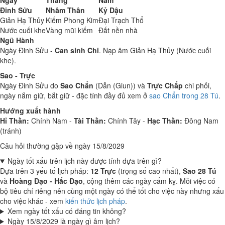
Ngày
Tháng
Năm
Đinh Sửu
Nhâm Thân
Kỷ Dậu
Giản Hạ Thủy
Kiếm Phong Kim
Đại Trạch Thổ
Nước cuối khe
Vàng mũi kiếm
Đất nền nhà
Ngũ Hành
Ngày Đinh Sửu -
Can sinh Chi
. Nạp âm Giản Hạ Thủy (Nước cuối
khe).
Sao - Trực
Ngày Đinh Sửu do
Sao Chẩn
(Dẫn (Giun)) và
Trực Chấp
chi phối,
ngày nắm giữ, bắt giữ - đặc tính đầy đủ xem ở
sao Chẩn trong 28 Tú
.
Hướng xuất hành
Hỉ Thần:
Chính Nam -
Tài Thần:
Chính Tây -
Hạc Thần:
Đông Nam
(tránh)
Câu hỏi thường gặp về ngày 15/8/2029
Ngày tốt xấu trên lịch này được tính dựa trên gì?
Dựa trên 3 yếu tố lịch pháp:
12 Trực
(trọng số cao nhất),
Sao 28 Tú
và
Hoàng Đạo - Hắc Đạo
, cộng thêm các ngày cấm kỵ. Mỗi việc có
bộ tiêu chí riêng nên cùng một ngày có thể tốt cho việc này nhưng xấu
cho việc khác - xem
kiến thức lịch pháp
.
Xem ngày tốt xấu có đáng tin không?
Ngày 15/8/2029 là ngày gì âm lịch?