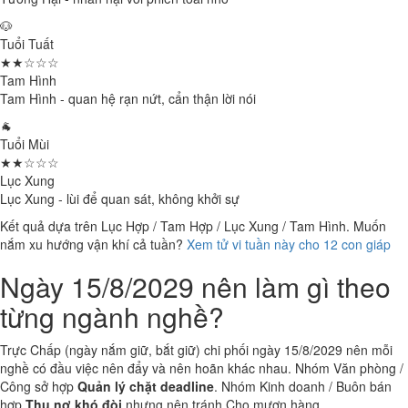
🐶
Tuổi Tuất
★★☆☆☆
Tam Hình
Tam Hình - quan hệ rạn nứt, cẩn thận lời nói
🐐
Tuổi Mùi
★★☆☆☆
Lục Xung
Lục Xung - lùi để quan sát, không khởi sự
Kết quả dựa trên Lục Hợp / Tam Hợp / Lục Xung / Tam Hình. Muốn
nắm xu hướng vận khí cả tuần?
Xem tử vi tuần này cho 12 con giáp
Ngày 15/8/2029 nên làm gì theo
từng ngành nghề?
Trực Chấp (ngày nắm giữ, bắt giữ) chi phối ngày 15/8/2029 nên mỗi
nghề có đầu việc nên đẩy và nên hoãn khác nhau. Nhóm Văn phòng /
Công sở hợp
Quản lý chặt deadline
. Nhóm Kinh doanh / Buôn bán
hợp
Thu nợ khó đòi
nhưng nên tránh Cho mượn hàng.