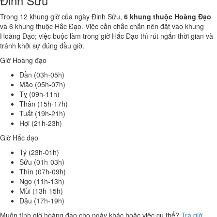
Đinh Sửu
Trong 12 khung giờ của ngày Đinh Sửu,
6 khung thuộc Hoàng Đạo
và 6 khung thuộc Hắc Đạo. Việc cần chắc chắn nên đặt vào khung
Hoàng Đạo; việc buộc làm trong giờ Hắc Đạo thì rút ngắn thời gian và
tránh khởi sự đúng đầu giờ.
Giờ Hoàng đạo
Dần (03h-05h)
Mão (05h-07h)
Tỵ (09h-11h)
Thân (15h-17h)
Tuất (19h-21h)
Hợi (21h-23h)
Giờ Hắc đạo
Tý (23h-01h)
Sửu (01h-03h)
Thìn (07h-09h)
Ngọ (11h-13h)
Mùi (13h-15h)
Dậu (17h-19h)
Muốn tính giờ hoàng đạo cho ngày khác hoặc việc cụ thể?
Tra giờ