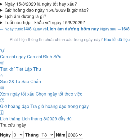
Ngày 15/8/2029 là ngày tốt hay xấu?
Giờ hoàng đạo ngày 15/8/2029 là giờ nào?
Lịch âm dương là gì?
Tuổi nào hợp - khắc với ngày 15/8/2029?
14/8
Lịch âm dương hôm nay
16/8
← Ngày trước
Quay về
Ngày sau →
Phát hiện thông tin chưa chính xác trong ngày này?
Báo lỗi dữ liệu
🐮
Can chi ngày
Can chi Đinh Sửu
🌞
Tiết khí
Tiết Lập Thu
⭐
Sao 28 Tú
Sao Chẩn
📅
Xem ngày tốt xấu
Chọn ngày tốt theo việc
🕐
Giờ hoàng đạo
Tra giờ hoàng đạo trong ngày
🗓️
Lịch tháng
Lịch tháng 8/2029 đầy đủ
Tra cứu ngày
Ngày
Tháng
Năm