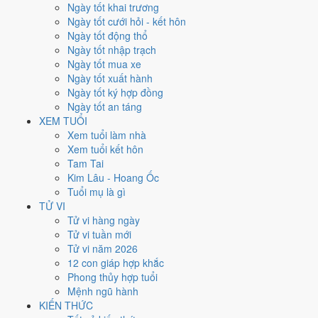
Thứ Tư
Ngày tốt khai trương
Ngày Âm
Ngày tốt cưới hỏi - kết hôn
Tháng 8 năm 2029
Ngày tốt động thổ
15
Ngày tốt nhập trạch
Tháng 7 âm năm 2029
Ngày tốt mua xe
6
Ngày tốt xuất hành
Tiết Lập Thu
Ngày tốt ký hợp đồng
Giờ
Ngày tốt an táng
Canh Tý
XEM TUỔI
Ngày 6
Xem tuổi làm nhà
Đinh Sửu
Xem tuổi kết hôn
Tháng 7
Tam Tai
Nhâm Thân
Kim Lâu - Hoang Ốc
Năm 2029
Tuổi mụ là gì
Kỷ Dậu
TỬ VI
Tử vi hàng ngày
Ngày Đinh Sửu có Trực
Chấp
(ngày nắm giữ, bắt giữ) và gặp Sao
Tử vi tuần mới
Minh Đường hoàng đạo
. Điểm trung bình 7 việc chính
6.6/10
nên
Tử vi năm 2026
đây là
Ngày Cát
, thuận lợi cho các việc quan trọng.
12 con giáp hợp khắc
Phong thủy hợp tuổi
Tuổi
Tỵ, Dậu, Tý
hợp ngày; tuổi
Mùi
nên thận trọng (Lục Xung).
Mệnh ngũ hành
Ngày 15/8/2029 tốt hay xấu cho
KIẾN THỨC