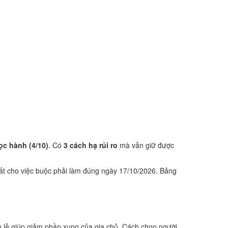
ọc hành (4/10)
. Có
3 cách hạ rủi ro
mà vẫn giữ được
ất cho việc buộc phải làm đúng ngày 17/10/2026. Bảng
 lễ giúp giảm phần xung của gia chủ. Cách chọn người