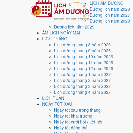
LỊCH ÂM DƯƠNG
Dương lịch năm 2026
Dương lịch năm 2027
Dương lịch năm 2028
Dương lịch năm 2029
Trang chủ
ÂM LỊCH NGÀY MAI
Lịch năm 2026
LỊCH THÁNG
Tháng 10/2026
Lịch dương tháng 8 năm 2026
Ngày 17/10/2026 (Giáp Tý)
Lịch dương tháng 9 năm 2026
Xem ngày
17/10/2026
Lịch dương tháng 10 năm 2026
Lịch dương tháng 11 năm 2026
xấu?
Lịch dương tháng 12 năm 2026
Lịch dương tháng 1 năm 2027
Lịch dương tháng 2 năm 2027
Ngày 17/10/2026 dương lịch (Thứ Bảy) là ngày 8/9/20
Lịch dương tháng 3 năm 2027
điểm trung bình
5.0/10
cho các việc quan trọng. Giờ Ho
Lịch dương tháng 4 năm 2027
LỊCH TUẦN
Ngày Dương
NGÀY TỐT XẤU
Thứ Bảy
Ngày tốt xấu trong tháng
Ngày Âm
Ngày tốt khai trương
Tháng 10 năm 2026
Ngày tốt cưới hỏi - kết hôn
17
Ngày tốt động thổ
Tháng 9 âm năm 2026