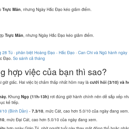
p
Trực Mãn
, nhưng Ngày Hắc Đạo kéo giảm điểm.
ợp
Trực Mãn
, nhưng Ngày Hắc Đạo kéo giảm điểm.
g 28 Tú
·
phân biệt Hoàng Đạo - Hắc Đạo
·
Can Chi và Ngũ hành ngày
ắc Đạo.
So sánh cả tháng
 hợp việc của bạn thì sao?
ại giờ giấc. Hai việc bị chấm thấp nhất hôm nay là
cưới hỏi (3/10) và h
này.
Khung
Ngọ (11h-13h)
rơi đúng giờ hành chính nên dễ sắp xếp nh
c kế tiếp.
9/10 (Bính Dần)
-
7.3/10
, mức Cát, cao hơn 5.0/10 của ngày đang xem.
/10
, mức Đại Cát, cao hơn 5.0/10 của ngày đang xem.
Sửu
hợp ngày Giáp Tý, nhờ người tuổi này thay mặt động thổ hoặc nhận