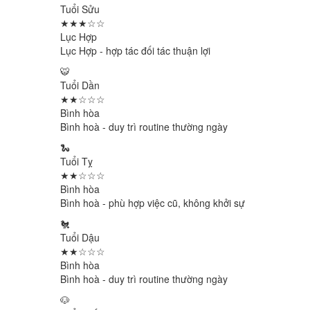
Tuổi Sửu
★★★☆☆
Lục Hợp
Lục Hợp - hợp tác đối tác thuận lợi
🐯
Tuổi Dần
★★☆☆☆
Bình hòa
Bình hoà - duy trì routine thường ngày
🐍
Tuổi Tỵ
★★☆☆☆
Bình hòa
Bình hoà - phù hợp việc cũ, không khởi sự
🐔
Tuổi Dậu
★★☆☆☆
Bình hòa
Bình hoà - duy trì routine thường ngày
🐶