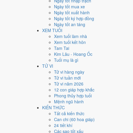
Ngày tốt nhập trạch
8
Ngày tốt mua xe
Ngày tốt xuất hành
Giờ
Ngày tốt ký hợp đồng
Giáp Tý
Ngày tốt an táng
Ngày 8
XEM TUỔI
Giáp Tý
Xem tuổi làm nhà
Tháng 9
Xem tuổi kết hôn
Mậu Tuất
Tam Tai
Năm 2026
Kim Lâu - Hoang Ốc
Bính Ngọ
Tuổi mụ là gì
TỬ VI
Ngày Giáp Tý có Trực
Mãn
(ngày đầy đủ, viên mãn nhưn
Tử vi hàng ngày
với công việc thường ngày.
Tử vi tuần mới
Tuổi
Thân, Thìn, Sửu
hợp ngày; tuổi
Ngọ
nên thận trọn
Tử vi năm 2026
12 con giáp hợp khắc
Ngày 17/10/2026 chỉ đạt
5.0/10
cho việc trọng đại. Có
2 
Phong thủy hợp tuổi
Ngày 17/10/2026 tốt hay xấ
Mệnh ngũ hành
KIẾN THỨC
Tất cả kiến thức
Ngày 17/10/2026 đạt
5.0/10
trung bình cho 7 việc chính:
Can chi (60 hoa giáp)
phát sinh thừa) và gặp Sao Thiên Lao hắc đạo nên điểm
24 tiết khí
💍
Cưới hỏi - đính hôn
Các sao tốt xấu