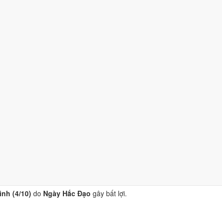
o
Trực Mãn, Sao Đê và Ngày Hắc Đạo
gây bất lợi.
10)
nhờ hợp
Trực Mãn
, nhưng Ngày Hắc Đạo kéo giảm điểm.
 (4/10)
do
Ngày Hắc Đạo
gây bất lợi.
ờ hợp
Trực Mãn
, nhưng Ngày Hắc Đạo kéo giảm điểm.
nh (4/10)
do
Ngày Hắc Đạo
gây bất lợi.