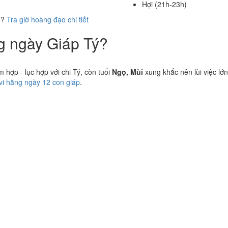
Hợi (21h-23h)
ể?
Tra giờ hoàng đạo chi tiết
ng ngày Giáp Tý?
hợp - lục hợp với chi Tý, còn tuổi
Ngọ, Mùi
xung khắc nên lùi việc lớn
 vi hằng ngày 12 con giáp
.