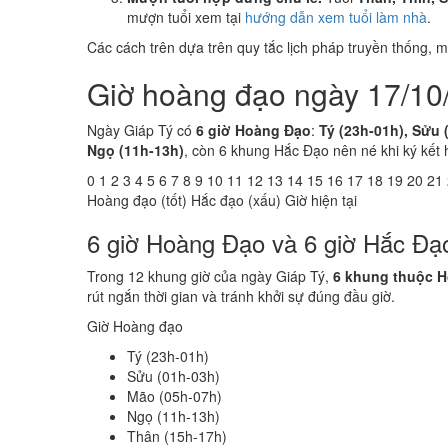
mượn tuổi xem tại
hướng dẫn xem tuổi làm nhà
.
Các cách trên dựa trên quy tắc lịch pháp truyền thống,
Giờ hoàng đạo ngày 17/10
Ngày Giáp Tý có
6 giờ Hoàng Đạo
:
Tý (23h-01h), Sửu 
Ngọ (11h-13h)
, còn 6 khung Hắc Đạo nên né khi ký kết 
0
1
2
3
4
5
6
7
8
9
10
11
12
13
14
15
16
17
18
19
20
21
Hoàng đạo (tốt)
Hắc đạo (xấu)
Giờ hiện tại
6 giờ Hoàng Đạo và 6 giờ Hắc Đạ
Trong 12 khung giờ của ngày Giáp Tý,
6 khung thuộc 
rút ngắn thời gian và tránh khởi sự đúng đầu giờ.
Giờ Hoàng đạo
Tý (23h-01h)
Sửu (01h-03h)
Mão (05h-07h)
Ngọ (11h-13h)
Thân (15h-17h)