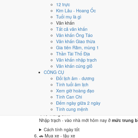
3
/10
Xấu
12 trực
Cưới hỏi - đính hôn hôm nay ở
mức xấu (3/10)
d
Kim Lâu - Hoang Ốc
Tuổi mụ là gì
Cách tính ngày tốt
Văn khấn
🏪
Khai trương - mở cửa hàng
Tất cả văn khấn
6
/10
Tốt
Văn khấn Ông Táo
Khai trương - mở cửa hàng hôm nay ở
mức tốt (6/
Văn khấn Giao thừa
Cách tính ngày tốt
Gia tiên Rằm, mùng 1
🤝
Ký hợp đồng - giao ước
Thần Tài Thổ Địa
4
/10
Trung bình
Văn khấn nhập trạch
Ký hợp đồng - giao ước hôm nay ở
mức trung bình
Văn khấn cúng giỗ
CÔNG CỤ
Cách tính ngày tốt
Đổi lịch âm - dương
🏗️
Động thổ - khởi công
Tính tuổi âm lịch
6
/10
Tốt
Xem giờ hoàng đạo
Động thổ - khởi công hôm nay ở
mức tốt (6/10)
nh
Tính Can Chi
Cách tính ngày tốt
Đếm ngày giữa 2 ngày
🏡
Nhập trạch - vào nhà mới
Tính cung mệnh
4
/10
Trung bình
Nhập trạch - vào nhà mới hôm nay ở
mức trung bì
Cách tính ngày tốt
🚗
Mua xe - tậu xe