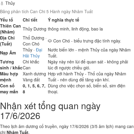
💧 Thủy
Bảng phân tích Can Chi 5 Hành ngày Nhâm Tuất
Yếu tố
Chi tiết
Ý nghĩa thực tế
Thiên Can
Thủy
Dương
thông minh, linh động, bao la
(Nhâm)
Địa Chi
Thổ
Dương ·
🐶 Con Chó - biểu trưng đặc tính ngày.
(Tuất)
Con Chó
Thủy
·
Đại
Nước biển lớn - mệnh Thủy của ngày Nhâm
Nạp Âm
Hải Thủy
Tuất.
Tương
Chi khắc
Ngày này nên lùi để quan sát - không phải
sinh / khắc
Can
lúc đi ngược chiều gió.
Màu hợp
Xanh dương
Hợp với hành Thủy - Thổ của ngày Nhâm
mệnh
Vàng đất
Tuất - nên dùng để tăng vận khí.
Con số
0, 1, 5, 6, 7,
Dùng cho việc chọn số, biển số, sim điện
may mắn
8
thoại.
Nhận xét tổng quan ngày
17/6/2026
Theo lịch âm dương cổ truyền, ngày 17/6/2026 (3/5 âm lịch) mang can
chi
Nhâm Tuất
.