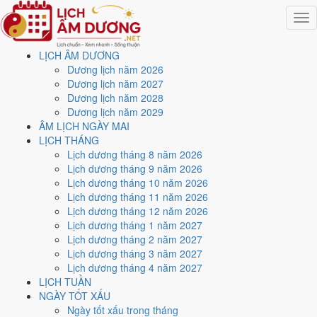
Togg
navig
LỊCH ÂM DƯƠNG
Trang chủ
Dương lịch năm 2026
Lịch năm 2026
Dương lịch năm 2027
Tháng 6/2026
Dương lịch năm 2028
Ngày 17/6/2026 (Nhâm Tuất)
Dương lịch năm 2029
ÂM LỊCH NGÀY MAI
Xem ngày
17/6/2026
dương
LỊCH THÁNG
Lịch dương tháng 8 năm 2026
lịch - Ngày 3/5 âm lịch
Lịch dương tháng 9 năm 2026
Lịch dương tháng 10 năm 2026
(Nhâm Tuất) tốt hay xấu?
Lịch dương tháng 11 năm 2026
Lịch dương tháng 12 năm 2026
Lịch dương tháng 1 năm 2027
Ngày 17/6/2026 dương lịch (Thứ Tư) là ngày 3/5/2026 âm lịch
, tức
Lịch dương tháng 2 năm 2027
ngày
Nhâm Tuất
- Chi khắc Can, Trực Định, Sao Sâm, nạp âm Đại Hải
Lịch dương tháng 3 năm 2027
Thủy. Tổng hòa, đây là
Ngày Bình Hòa
với điểm trung bình
5.0/10
Lịch dương tháng 4 năm 2027
cho các việc quan trọng. Giờ Hoàng Đạo trong ngày:
Dần, Thìn, Tỵ,
LỊCH TUẦN
Thân, Dậu, Hợi
.
NGÀY TỐT XẤU
Ngày Dương
Ngày tốt xấu trong tháng