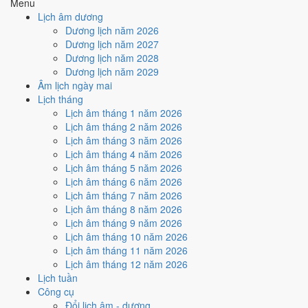
Menu
Cách tính ngày tốt
Lịch âm dương
🏗️
Động thổ - khởi công
Dương lịch năm 2026
4
/10
Trung bình
Dương lịch năm 2027
Động thổ - khởi công hôm nay ở
mức trung bình (4/10)
do
Dương lịch năm 2028
Ngày Hắc Đạo
gây bất lợi.
Dương lịch năm 2029
Âm lịch ngày mai
Cách tính ngày tốt
Lịch tháng
🏡
Nhập trạch - vào nhà mới
Lịch âm tháng 1 năm 2026
6
/10
Tốt
Lịch âm tháng 2 năm 2026
Nhập trạch - vào nhà mới hôm nay ở
mức tốt (6/10)
nhờ hợp
Lịch âm tháng 3 năm 2026
Trực Định
, nhưng Ngày Hắc Đạo kéo giảm điểm.
Lịch âm tháng 4 năm 2026
Cách tính ngày tốt
Lịch âm tháng 5 năm 2026
🚗
Mua xe - tậu xe
Lịch âm tháng 6 năm 2026
4
/10
Trung bình
Lịch âm tháng 7 năm 2026
Mua xe - tậu xe hôm nay ở
mức trung bình (4/10)
do
Ngày
Lịch âm tháng 8 năm 2026
Hắc Đạo
gây bất lợi.
Lịch âm tháng 9 năm 2026
Lịch âm tháng 10 năm 2026
Cách tính ngày tốt
Lịch âm tháng 11 năm 2026
✈️
Xuất hành - đi xa
Lịch âm tháng 12 năm 2026
5
/10
Trung bình
Lịch tuần
Xuất hành - đi xa hôm nay ở
mức trung bình (5/10)
nhờ hợp
Công cụ
Sao Sâm
, nhưng Ngày Hắc Đạo kéo giảm điểm.
Đổi lịch âm - dương