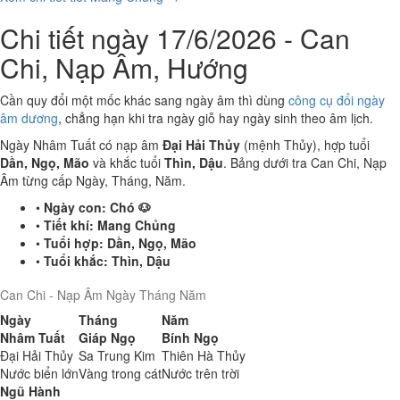
Chi tiết ngày 17/6/2026 - Can
Chi, Nạp Âm, Hướng
Cần quy đổi một mốc khác sang ngày âm thì dùng
công cụ đổi ngày
âm dương
, chẳng hạn khi tra ngày giỗ hay ngày sinh theo âm lịch.
Ngày Nhâm Tuất có nạp âm
Đại Hải Thủy
(mệnh Thủy), hợp tuổi
Dần, Ngọ, Mão
và khắc tuổi
Thìn, Dậu
. Bảng dưới tra Can Chi, Nạp
Âm từng cấp Ngày, Tháng, Năm.
•
Ngày con:
Chó 🐶
•
Tiết khí:
Mang Chủng
•
Tuổi hợp:
Dần, Ngọ, Mão
•
Tuổi khắc:
Thìn, Dậu
Can Chi - Nạp Âm Ngày Tháng Năm
Ngày
Tháng
Năm
Nhâm Tuất
Giáp Ngọ
Bính Ngọ
Đại Hải Thủy
Sa Trung Kim
Thiên Hà Thủy
Nước biển lớn
Vàng trong cát
Nước trên trời
Ngũ Hành