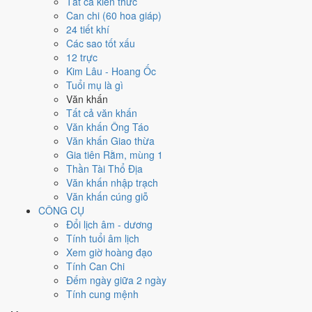
Tất cả kiến thức
việc gì?
Can chi (60 hoa giáp)
24 tiết khí
Các sao tốt xấu
Ngày 17/6/2026 đạt
5.0/10
trung bình cho 7 việc chính: cao nhất là
12 trực
Sửa nhà - tu tạo (8/10)
, thấp nhất là
Chữa bệnh (tham khảo) (3/10)
.
Kim Lâu - Hoang Ốc
Trực Định (ngày yên ổn, vững chắc) nhưng gặp Sao Thiên Hình hắc
Tuổi mụ là gì
đạo nên điểm từng việc chênh nhau như bảng dưới.
Văn khấn
💍
Cưới hỏi - đính hôn
Tất cả văn khấn
6
/10
Tốt
Văn khấn Ông Táo
Cưới hỏi - đính hôn hôm nay ở
mức tốt (6/10)
nhờ hợp
Trực
Văn khấn Giao thừa
Định
, nhưng Ngày Hắc Đạo kéo giảm điểm.
Gia tiên Rằm, mùng 1
Thần Tài Thổ Địa
Cách tính ngày tốt
Văn khấn nhập trạch
🏪
Khai trương - mở cửa hàng
Văn khấn cúng giỗ
4
/10
Trung bình
CÔNG CỤ
Khai trương - mở cửa hàng hôm nay ở
mức trung bình (4/10)
Đổi lịch âm - dương
do
Ngày Hắc Đạo
gây bất lợi.
Tính tuổi âm lịch
Cách tính ngày tốt
Xem giờ hoàng đạo
🤝
Ký hợp đồng - giao ước
Tính Can Chi
6
/10
Tốt
Đếm ngày giữa 2 ngày
Ký hợp đồng - giao ước hôm nay ở
mức tốt (6/10)
nhờ hợp
Trực
Tính cung mệnh
Định
, nhưng Ngày Hắc Đạo kéo giảm điểm.