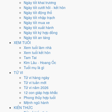
Thứ Tư
Ngày tốt khai trương
Ngày Âm
Ngày tốt cưới hỏi - kết hôn
Tháng 6 năm 2026
Ngày tốt động thổ
17
Ngày tốt nhập trạch
Tháng 5 âm năm 2026
Ngày tốt mua xe
3
Ngày tốt xuất hành
Tiết Mang Chủng
Ngày tốt ký hợp đồng
Giờ
Ngày tốt an táng
Canh Tý
XEM TUỔI
Ngày 3
Xem tuổi làm nhà
Nhâm Tuất
Xem tuổi kết hôn
Tháng 5
Tam Tai
Giáp Ngọ
Kim Lâu - Hoang Ốc
Năm 2026
Tuổi mụ là gì
Bính Ngọ
TỬ VI
Tử vi hàng ngày
Ngày Nhâm Tuất có Trực
Định
(ngày yên ổn, vững chắc) nhưng gặp
Tử vi tuần mới
Sao
Thiên Hình hắc đạo
. Điểm trung bình 7 việc chính
5.0/10
nên
Tử vi năm 2026
đây là
Ngày Bình Hòa
, phù hợp với công việc thường ngày.
12 con giáp hợp khắc
Phong thủy hợp tuổi
Tuổi
Dần, Ngọ, Mão
hợp ngày; tuổi
Thìn
nên thận trọng (Lục Xung).
Mệnh ngũ hành
Ngày 17/6/2026 tốt hay xấu cho
KIẾN THỨC