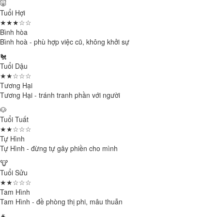
🐷
Tuổi Hợi
★★★☆☆
Bình hòa
Bình hoà - phù hợp việc cũ, không khởi sự
🐔
Tuổi Dậu
★★☆☆☆
Tương Hại
Tương Hại - tránh tranh phần với người
🐶
Tuổi Tuất
★★☆☆☆
Tự Hình
Tự Hình - đừng tự gây phiền cho mình
🐮
Tuổi Sửu
★★☆☆☆
Tam Hình
Tam Hình - đề phòng thị phi, mâu thuẫn
🐐