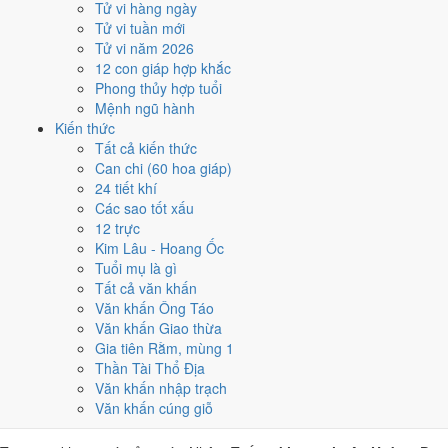
Tử vi hàng ngày
Nhâm Tuất, nhờ người tuổi này thay mặt động thổ hoặc nhận lễ
Tử vi tuần mới
giúp giảm phần xung của gia chủ. Cách chọn người mượn tuổi
Tử vi năm 2026
xem tại
hướng dẫn xem tuổi làm nhà
.
12 con giáp hợp khắc
Các cách trên dựa trên quy tắc lịch pháp truyền thống, mang tính
Phong thủy hợp tuổi
tham khảo văn hóa - tín ngưỡng, không thay thế quyết định chuyên
Mệnh ngũ hành
môn của bạn.
Kiến thức
Tất cả kiến thức
Giờ hoàng đạo ngày 17/6/2026 là
Can chi (60 hoa giáp)
24 tiết khí
những giờ nào?
Các sao tốt xấu
12 trực
Ngày Nhâm Tuất có
6 giờ Hoàng Đạo
:
Dần (03h-05h), Thìn (07h-
Kim Lâu - Hoang Ốc
09h), Tỵ (09h-11h), Thân (15h-17h), Dậu (17h-19h), Hợi (21h-23h)
.
Tuổi mụ là gì
Khung dễ sắp xếp nhất trong giờ hành chính là
Thìn (07h-09h)
, còn 6
Tất cả văn khấn
khung Hắc Đạo nên né khi ký kết hoặc xuất hành.
Văn khấn Ông Táo
Văn khấn Giao thừa
0
1
2
3
4
5
6
7
8
9
10
11
12
13
14
15
16
17
18
19
20
21
22
23
Gia tiên Rằm, mùng 1
Hoàng đạo (tốt)
Hắc đạo (xấu)
Giờ hiện tại
Thần Tài Thổ Địa
6 giờ Hoàng Đạo và 6 giờ Hắc Đạo ngày
Văn khấn nhập trạch
Văn khấn cúng giỗ
Nhâm Tuất