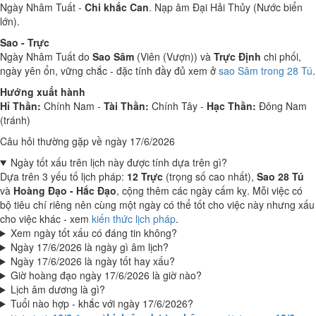
Ngày Nhâm Tuất -
Chi khắc Can
. Nạp âm Đại Hải Thủy (Nước biển
lớn).
Sao - Trực
Ngày Nhâm Tuất do
Sao Sâm
(Viên (Vượn)) và
Trực Định
chi phối,
ngày yên ổn, vững chắc - đặc tính đầy đủ xem ở
sao Sâm trong 28 Tú
.
Hướng xuất hành
Hỉ Thần:
Chính Nam -
Tài Thần:
Chính Tây -
Hạc Thần:
Đông Nam
(tránh)
Câu hỏi thường gặp về ngày 17/6/2026
Ngày tốt xấu trên lịch này được tính dựa trên gì?
Dựa trên 3 yếu tố lịch pháp:
12 Trực
(trọng số cao nhất),
Sao 28 Tú
và
Hoàng Đạo - Hắc Đạo
, cộng thêm các ngày cấm kỵ. Mỗi việc có
bộ tiêu chí riêng nên cùng một ngày có thể tốt cho việc này nhưng xấu
cho việc khác - xem
kiến thức lịch pháp
.
Xem ngày tốt xấu có đáng tin không?
Ngày 17/6/2026 là ngày gì âm lịch?
Ngày 17/6/2026 là ngày tốt hay xấu?
Giờ hoàng đạo ngày 17/6/2026 là giờ nào?
Lịch âm dương là gì?
Tuổi nào hợp - khắc với ngày 17/6/2026?