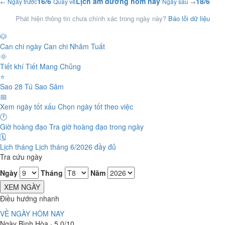
16/6
Lịch âm dương hôm nay
18/6
← Ngày trước
Quay về
Ngày sau →
Phát hiện thông tin chưa chính xác trong ngày này?
Báo lỗi dữ liệu
🐶
Can chi ngày
Can chi Nhâm Tuất
🌞
Tiết khí
Tiết Mang Chủng
⭐
Sao 28 Tú
Sao Sâm
📅
Xem ngày tốt xấu
Chọn ngày tốt theo việc
🕐
Giờ hoàng đạo
Tra giờ hoàng đạo trong ngày
🗓️
Lịch tháng
Lịch tháng 6/2026 đầy đủ
Tra cứu ngày
Ngày
Tháng
Năm
XEM NGÀY
Điều hướng nhanh
VỀ NGÀY HÔM NAY
Ngày Bình Hòa · 5.0/10