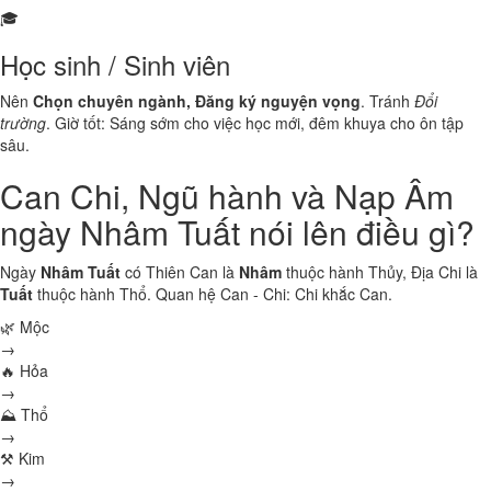
🎓
Học sinh / Sinh viên
Nên
Chọn chuyên ngành, Đăng ký nguyện vọng
. Tránh
Đổi
trường
. Giờ tốt: Sáng sớm cho việc học mới, đêm khuya cho ôn tập
sâu.
Can Chi, Ngũ hành và Nạp Âm
ngày Nhâm Tuất nói lên điều gì?
Ngày
Nhâm Tuất
có Thiên Can là
Nhâm
thuộc hành
Thủy
, Địa Chi là
Tuất
thuộc hành
Thổ
. Quan hệ Can - Chi:
Chi khắc Can
.
🌿 Mộc
→
🔥 Hỏa
→
⛰ Thổ
→
⚒ Kim
→