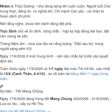
Nhâm
là Thủy Dương - như dòng sông lớn cuồn cuộn. Người tuổi Chó
trung thực, đáng tin, có nghĩa khí. Chi mạnh Can yếu - cá nhân bị
hoàn cảnh chi phối.
Nên lắng nghe, chưa nên hành động đột phá.
Trực Định
chủ về ổn định, vững chắc - hợp ký hợp đồng dài hạn, đặt
nền móng tài sản.
Tháng Năm âm - mùa của lửa và năng lượng. "Diệt sâu bọ" trong
người sáng sớm 5/5.
Ngày 17/6/2026 ở mức trung bình - nên cân nhắc kỹ trước các quyết
định lớn.
Tuần chứa ngày 17/6/2026 có
1/7 ngày
đạt mức Tốt trở lên, cao nhất
là
15/6 (Canh Thân, 8.4/10)
- so cả tuần tại
bảng điểm 7 ngày trong
tuần
.
🌾
Sự kiện - Tiết Mang Chủng
Ngày 17/6/2026 đang trong tiết
Mang Chủng
(6/6/2026 - 21/6/2026) -
Lúa có râu - cấy vụ Hè Thu.
Xem chi tiết tiết Mang Chủng →