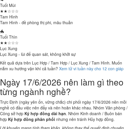
Tuổi Mùi
★★☆☆☆
Tam Hình
Tam Hình - đề phòng thị phi, mâu thuẫn
🐲
Tuổi Thìn
★★☆☆☆
Lục Xung
Lục Xung - lùi để quan sát, không khởi sự
Kết quả dựa trên Lục Hợp / Tam Hợp / Lục Xung / Tam Hình. Muốn
nắm xu hướng vận khí cả tuần?
Xem tử vi tuần này cho 12 con giáp
Ngày 17/6/2026 nên làm gì theo
từng ngành nghề?
Trực Định (ngày yên ổn, vững chắc) chi phối ngày 17/6/2026 nên mỗi
nghề có đầu việc nên đẩy và nên hoãn khác nhau. Nhóm Văn phòng /
Công sở hợp
Ký hợp đồng dài hạn
. Nhóm Kinh doanh / Buôn bán
hợp
Ký hợp đồng phân phối
nhưng nên tránh Hủy hợp đồng.
Lời khuyên mang tính tham khảo, không thay thế quyết định chuyên