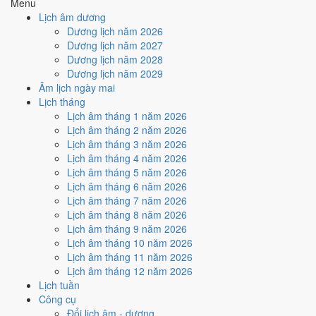
Menu
Ký hợp đồng - giao ước hôm nay ở
mức tốt (6/10)
nhờ hợp
Trực
Lịch âm dương
Thành
, nhưng Ngày Hắc Đạo kéo giảm điểm.
Dương lịch năm 2026
Cách tính ngày tốt
Dương lịch năm 2027
🏗️
Động thổ - khởi công
Dương lịch năm 2028
6
/10
Tốt
Dương lịch năm 2029
Động thổ - khởi công hôm nay ở
mức tốt (6/10)
nhờ hợp
Trực
Âm lịch ngày mai
Thành
, nhưng Ngày Hắc Đạo kéo giảm điểm.
Lịch tháng
Lịch âm tháng 1 năm 2026
Cách tính ngày tốt
Lịch âm tháng 2 năm 2026
🏡
Nhập trạch - vào nhà mới
Lịch âm tháng 3 năm 2026
6
/10
Tốt
Lịch âm tháng 4 năm 2026
Nhập trạch - vào nhà mới hôm nay ở
mức tốt (6/10)
nhờ hợp
Lịch âm tháng 5 năm 2026
Trực Thành
, nhưng Ngày Hắc Đạo kéo giảm điểm.
Lịch âm tháng 6 năm 2026
Cách tính ngày tốt
Lịch âm tháng 7 năm 2026
🚗
Mua xe - tậu xe
Lịch âm tháng 8 năm 2026
6
/10
Tốt
Lịch âm tháng 9 năm 2026
Mua xe - tậu xe hôm nay ở
mức tốt (6/10)
nhờ hợp
Trực
Lịch âm tháng 10 năm 2026
Thành
, nhưng Ngày Hắc Đạo kéo giảm điểm.
Lịch âm tháng 11 năm 2026
Lịch âm tháng 12 năm 2026
Cách tính ngày tốt
Lịch tuần
✈️
Xuất hành - đi xa
Công cụ
6
/10
Tốt
Đổi lịch âm - dương
Xuất hành - đi xa hôm nay ở
mức tốt (6/10)
nhờ hợp
Trực