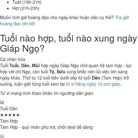
Tuất (19h-21h)
Hợi (21h-23h)
Muốn tính giờ hoàng đạo cho ngày khác hoặc việc cụ thể?
Tra giờ
hoàng đạo chi tiết
Tuổi nào hợp, tuổi nào xung ngày
Giáp Ngọ?
Cá nhân hóa
Tuổi
Tuất, Dần, Mùi
hợp ngày Giáp Ngọ nhờ quan hệ tam hợp - lục
hợp với chi Ngọ, còn tuổi
Tý, Sửu
xung khắc nên lùi việc lớn sang
ngày khác. Thứ tự 12 tuổi bên dưới xếp từ tuổi
Dần
(Tam Hợp) trở
xuống, luận giải từng tuổi xem tại
tử vi hằng ngày 12 con giáp
.
Tử vi mang tính tham khảo tín ngưỡng dân gian.
🐯
Tuổi Dần
★★★★★
Tam Hợp
Tam Hợp - quý nhân phù trợ, chốt deal dễ dàng
🐶