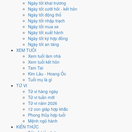
Chủ Nhật
Ngày tốt khai trương
Ngày Âm
Ngày tốt cưới hỏi - kết hôn
Tháng 10 năm 2043
Ngày tốt động thổ
18
Ngày tốt nhập trạch
Tháng 9 âm năm 2043
Ngày tốt mua xe
16
Ngày tốt xuất hành
Tiết Hàn Lộ
Ngày tốt ký hợp đồng
Giờ
Ngày tốt an táng
Giáp Tý
XEM TUỔI
Ngày 16
Xem tuổi làm nhà
Giáp Ngọ
Xem tuổi kết hôn
Tháng 9
Tam Tai
Nhâm Tuất
Kim Lâu - Hoang Ốc
Năm 2043
Tuổi mụ là gì
Quý Hợi
TỬ VI
Tử vi hàng ngày
Ngày Giáp Ngọ có Trực
Thành
(ngày thành tựu - đại cát, tốt cho mọi
Tử vi tuần mới
việc) nhưng gặp Sao
Thiên Hình hắc đạo
. Điểm trung bình 7 việc
Tử vi năm 2026
chính
6.0/10
nên đây là
Ngày Bình Hòa
, phù hợp với công việc
12 con giáp hợp khắc
thường ngày.
Phong thủy hợp tuổi
Mệnh ngũ hành
Tuổi
Tuất, Dần, Mùi
hợp ngày; tuổi
Tý
nên thận trọng (Lục Xung).
KIẾN THỨC