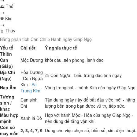
→
⛰ Thổ
→
⚒ Kim
→
💧 Thủy
Bảng phân tích Can Chi 5 Hành ngày Giáp Ngọ
Yếu tố
Chi tiết
Ý nghĩa thực tế
Thiên
Can
Mộc
Dương
khởi đầu, tiên phong, lãnh đạo
(Giáp)
Địa Chi
Hỏa
Dương
🐴 Con Ngựa - biểu trưng đặc tính ngày.
(Ngọ)
· Con Ngựa
Kim
·
Sa
Nạp Âm
Vàng trong cát - mệnh Kim của ngày Giáp Ngọ.
Trung Kim
Tương
Can sinh
Tận dụng ngày này để bắt đầu việc mới - năng
sinh /
Chi
lượng bên trong bạn được vũ trụ tiếp sức.
khắc
Màu hợp
Hợp với hành Mộc - Hỏa của ngày Giáp Ngọ -
Xanh lá
Đỏ
mệnh
nên dùng để tăng vận khí.
Con số
2, 3, 4, 7, 9
Dùng cho việc chọn số, biển số, sim điện thoại.
may mắn