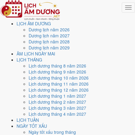
Togg
navig
LỊCH ÂM DƯƠNG
Trang chủ
Dương lịch năm 2026
Lịch năm 2043
Dương lịch năm 2027
Tháng 10/2043
Dương lịch năm 2028
Ngày 18/10/2043 (Giáp Ngọ)
Dương lịch năm 2029
ÂM LỊCH NGÀY MAI
Xem ngày
18/10/2043
LỊCH THÁNG
Lịch dương tháng 8 năm 2026
dương lịch - Ngày 16/9 âm
Lịch dương tháng 9 năm 2026
Lịch dương tháng 10 năm 2026
lịch (Giáp Ngọ) tốt hay xấu?
Lịch dương tháng 11 năm 2026
Lịch dương tháng 12 năm 2026
Lịch dương tháng 1 năm 2027
Ngày 18/10/2043 dương lịch (Chủ Nhật) là ngày 16/9/2043 âm lịch
,
Lịch dương tháng 2 năm 2027
tức ngày
Giáp Ngọ
- Can sinh Chi, Trực Thành, Sao Tinh, nạp âm Sa
Lịch dương tháng 3 năm 2027
Trung Kim. Tổng hòa, đây là
Ngày Bình Hòa
với điểm trung bình
Lịch dương tháng 4 năm 2027
6.0/10
cho các việc quan trọng. Giờ Hoàng Đạo trong ngày:
Tý, Sửu,
LỊCH TUẦN
Mão, Ngọ, Thân, Dậu
.
NGÀY TỐT XẤU
Ngày Dương
Ngày tốt xấu trong tháng