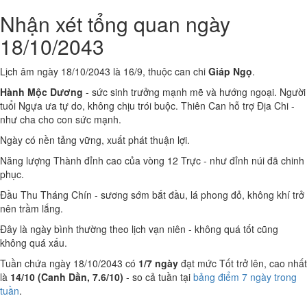
Nhận xét tổng quan ngày
18/10/2043
Lịch âm ngày 18/10/2043 là 16/9, thuộc can chi
Giáp Ngọ
.
Hành Mộc Dương
- sức sinh trưởng mạnh mẽ và hướng ngoại. Người
tuổi Ngựa ưa tự do, không chịu trói buộc. Thiên Can hỗ trợ Địa Chi -
như cha cho con sức mạnh.
Ngày có nền tảng vững, xuất phát thuận lợi.
Năng lượng Thành đỉnh cao của vòng 12 Trực - như đỉnh núi đã chinh
phục.
Đầu Thu Tháng Chín - sương sớm bắt đầu, lá phong đỏ, không khí trở
nên trầm lắng.
Đây là ngày bình thường theo lịch vạn niên - không quá tốt cũng
không quá xấu.
Tuần chứa ngày 18/10/2043 có
1/7 ngày
đạt mức Tốt trở lên, cao nhất
là
14/10 (Canh Dần, 7.6/10)
- so cả tuần tại
bảng điểm 7 ngày trong
tuần
.