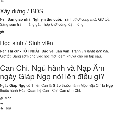
🏗️
Xây dựng / BĐS
Nên
Bàn giao nhà, Nghiệm thu cuối
. Tránh
Khởi công mới
. Giờ tốt:
Sáng sớm tránh nắng gắt - hợp khởi công, đặt móng.
🎓
Học sinh / Sinh viên
Nên
Thi cử - TỐT NHẤT, Bảo vệ luận văn
. Tránh
Trì hoãn nộp bài
.
Giờ tốt: Sáng sớm cho việc học mới, đêm khuya cho ôn tập sâu.
Can Chi, Ngũ hành và Nạp Âm
ngày Giáp Ngọ nói lên điều gì?
Ngày
Giáp Ngọ
có Thiên Can là
Giáp
thuộc hành
Mộc
, Địa Chi là
Ngọ
thuộc hành
Hỏa
. Quan hệ Can - Chi:
Can sinh Chi
.
🌿 Mộc
→
🔥 Hỏa