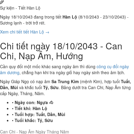
🌾
Sự kiện - Tiết Hàn Lộ
Ngày 18/10/2043 đang trong tiết
Hàn Lộ
(8/10/2043 - 23/10/2043) -
Sương lạnh - trời trở rét.
Xem chi tiết tiết Hàn Lộ →
Chi tiết ngày 18/10/2043 - Can
Chi, Nạp Âm, Hướng
Cần quy đổi một mốc khác sang ngày âm thì dùng
công cụ đổi ngày
âm dương
, chẳng hạn khi tra ngày giỗ hay ngày sinh theo âm lịch.
Ngày Giáp Ngọ có nạp âm
Sa Trung Kim
(mệnh Kim), hợp tuổi
Tuất,
Dần, Mùi
và khắc tuổi
Tý, Sửu
. Bảng dưới tra Can Chi, Nạp Âm từng
cấp Ngày, Tháng, Năm.
•
Ngày con:
Ngựa 🐴
•
Tiết khí:
Hàn Lộ
•
Tuổi hợp:
Tuất, Dần, Mùi
•
Tuổi khắc:
Tý, Sửu
Can Chi - Nạp Âm Ngày Tháng Năm