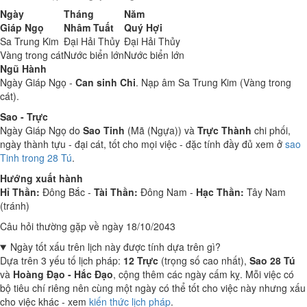
Ngày
Tháng
Năm
Giáp Ngọ
Nhâm Tuất
Quý Hợi
Sa Trung Kim
Đại Hải Thủy
Đại Hải Thủy
Vàng trong cát
Nước biển lớn
Nước biển lớn
Ngũ Hành
Ngày Giáp Ngọ -
Can sinh Chi
. Nạp âm Sa Trung Kim (Vàng trong
cát).
Sao - Trực
Ngày Giáp Ngọ do
Sao Tinh
(Mã (Ngựa)) và
Trực Thành
chi phối,
ngày thành tựu - đại cát, tốt cho mọi việc - đặc tính đầy đủ xem ở
sao
Tinh trong 28 Tú
.
Hướng xuất hành
Hỉ Thần:
Đông Bắc -
Tài Thần:
Đông Nam -
Hạc Thần:
Tây Nam
(tránh)
Câu hỏi thường gặp về ngày 18/10/2043
Ngày tốt xấu trên lịch này được tính dựa trên gì?
Dựa trên 3 yếu tố lịch pháp:
12 Trực
(trọng số cao nhất),
Sao 28 Tú
và
Hoàng Đạo - Hắc Đạo
, cộng thêm các ngày cấm kỵ. Mỗi việc có
bộ tiêu chí riêng nên cùng một ngày có thể tốt cho việc này nhưng xấu
cho việc khác - xem
kiến thức lịch pháp
.