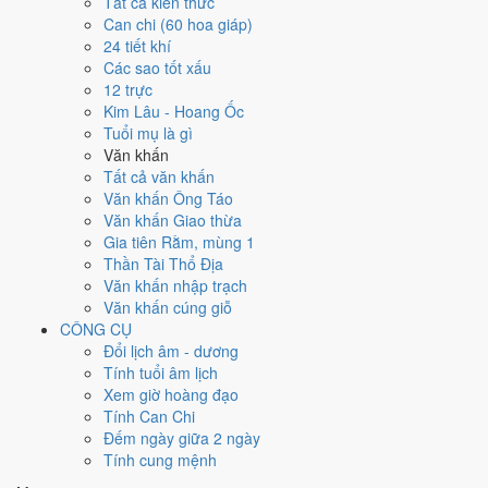
Ngày 18/10/2043 tốt hay xấu cho
Tất cả kiến thức
Can chi (60 hoa giáp)
việc gì?
24 tiết khí
Các sao tốt xấu
12 trực
Ngày 18/10/2043 đạt
6.0/10
trung bình cho 7 việc chính: cao nhất là
Kim Lâu - Hoang Ốc
Trồng cây - tỉa cành (10/10)
, thấp nhất là
Chữa bệnh (tham khảo)
Tuổi mụ là gì
(3/10)
. Trực Thành (ngày thành tựu - đại cát, tốt cho mọi việc) nhưng
Văn khấn
gặp Sao Thiên Hình hắc đạo nên điểm từng việc chênh nhau như
Tất cả văn khấn
bảng dưới.
Văn khấn Ông Táo
💍
Cưới hỏi - đính hôn
Văn khấn Giao thừa
6
/10
Tốt
Gia tiên Rằm, mùng 1
Cưới hỏi - đính hôn hôm nay ở
mức tốt (6/10)
nhờ hợp
Trực
Thần Tài Thổ Địa
Thành
, nhưng Ngày Hắc Đạo kéo giảm điểm.
Văn khấn nhập trạch
Văn khấn cúng giỗ
Cách tính ngày tốt
CÔNG CỤ
🏪
Khai trương - mở cửa hàng
Đổi lịch âm - dương
6
/10
Tốt
Tính tuổi âm lịch
Khai trương - mở cửa hàng hôm nay ở
mức tốt (6/10)
nhờ hợp
Xem giờ hoàng đạo
Trực Thành
, nhưng Ngày Hắc Đạo kéo giảm điểm.
Tính Can Chi
Cách tính ngày tốt
Đếm ngày giữa 2 ngày
🤝
Ký hợp đồng - giao ước
Tính cung mệnh
6
/10
Tốt