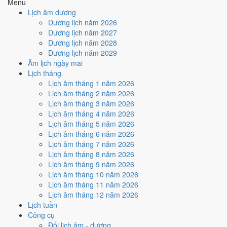
6
/10
Tốt
Menu
Ký hợp đồng - giao ước hôm nay ở
mức tốt (6/10)
nhờ hợp
Trực
Lịch âm dương
Thâu
, nhưng Ngày Hắc Đạo kéo giảm điểm.
Dương lịch năm 2026
Dương lịch năm 2027
Cách tính ngày tốt
Dương lịch năm 2028
🏗️
Động thổ - khởi công
Dương lịch năm 2029
4
/10
Trung bình
Âm lịch ngày mai
Động thổ - khởi công hôm nay ở
mức trung bình (4/10)
do
Lịch tháng
Ngày Hắc Đạo
gây bất lợi.
Lịch âm tháng 1 năm 2026
Cách tính ngày tốt
Lịch âm tháng 2 năm 2026
🏡
Nhập trạch - vào nhà mới
Lịch âm tháng 3 năm 2026
4
/10
Trung bình
Lịch âm tháng 4 năm 2026
Nhập trạch - vào nhà mới hôm nay ở
mức trung bình (4/10)
do
Lịch âm tháng 5 năm 2026
Ngày Hắc Đạo
gây bất lợi.
Lịch âm tháng 6 năm 2026
Lịch âm tháng 7 năm 2026
Cách tính ngày tốt
Lịch âm tháng 8 năm 2026
🚗
Mua xe - tậu xe
Lịch âm tháng 9 năm 2026
4
/10
Trung bình
Lịch âm tháng 10 năm 2026
Mua xe - tậu xe hôm nay ở
mức trung bình (4/10)
do
Ngày
Lịch âm tháng 11 năm 2026
Hắc Đạo
gây bất lợi.
Lịch âm tháng 12 năm 2026
Cách tính ngày tốt
Lịch tuần
✈️
Xuất hành - đi xa
Công cụ
3
/10
Xấu
Đổi lịch âm - dương