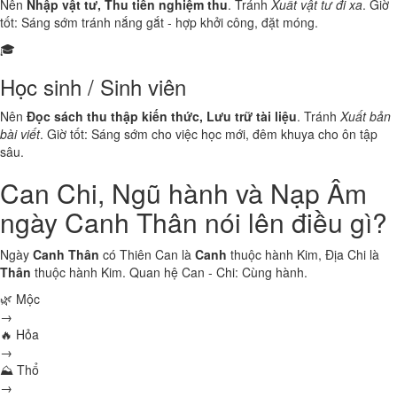
Nên
Nhập vật tư, Thu tiền nghiệm thu
. Tránh
Xuất vật tư đi xa
. Giờ
tốt: Sáng sớm tránh nắng gắt - hợp khởi công, đặt móng.
🎓
Học sinh / Sinh viên
Nên
Đọc sách thu thập kiến thức, Lưu trữ tài liệu
. Tránh
Xuất bản
bài viết
. Giờ tốt: Sáng sớm cho việc học mới, đêm khuya cho ôn tập
sâu.
Can Chi, Ngũ hành và Nạp Âm
ngày Canh Thân nói lên điều gì?
Ngày
Canh Thân
có Thiên Can là
Canh
thuộc hành
Kim
, Địa Chi là
Thân
thuộc hành
Kim
. Quan hệ Can - Chi:
Cùng hành
.
🌿 Mộc
→
🔥 Hỏa
→
⛰ Thổ
→