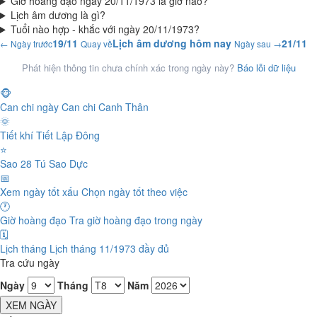
Giờ hoàng đạo ngày 20/11/1973 là giờ nào?
Lịch âm dương là gì?
Tuổi nào hợp - khắc với ngày 20/11/1973?
19/11
Lịch âm dương hôm nay
21/11
← Ngày trước
Quay về
Ngày sau →
Phát hiện thông tin chưa chính xác trong ngày này?
Báo lỗi dữ liệu
🐵
Can chi ngày
Can chi Canh Thân
🌞
Tiết khí
Tiết Lập Đông
⭐
Sao 28 Tú
Sao Dực
📅
Xem ngày tốt xấu
Chọn ngày tốt theo việc
🕐
Giờ hoàng đạo
Tra giờ hoàng đạo trong ngày
🗓️
Lịch tháng
Lịch tháng 11/1973 đầy đủ
Tra cứu ngày
Ngày
Tháng
Năm
XEM NGÀY