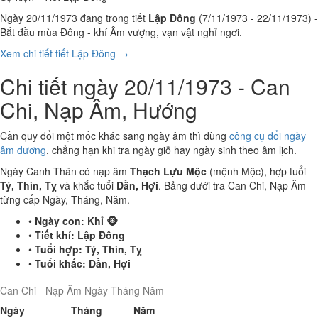
Ngày 20/11/1973 đang trong tiết
Lập Đông
(7/11/1973 - 22/11/1973) -
Bắt đầu mùa Đông - khí Âm vượng, vạn vật nghỉ ngơi.
Xem chi tiết tiết Lập Đông →
Chi tiết ngày 20/11/1973 - Can
Chi, Nạp Âm, Hướng
Cần quy đổi một mốc khác sang ngày âm thì dùng
công cụ đổi ngày
âm dương
, chẳng hạn khi tra ngày giỗ hay ngày sinh theo âm lịch.
Ngày Canh Thân có nạp âm
Thạch Lựu Mộc
(mệnh Mộc), hợp tuổi
Tý, Thìn, Tỵ
và khắc tuổi
Dần, Hợi
. Bảng dưới tra Can Chi, Nạp Âm
từng cấp Ngày, Tháng, Năm.
•
Ngày con:
Khỉ 🐵
•
Tiết khí:
Lập Đông
•
Tuổi hợp:
Tý, Thìn, Tỵ
•
Tuổi khắc:
Dần, Hợi
Can Chi - Nạp Âm Ngày Tháng Năm
Ngày
Tháng
Năm