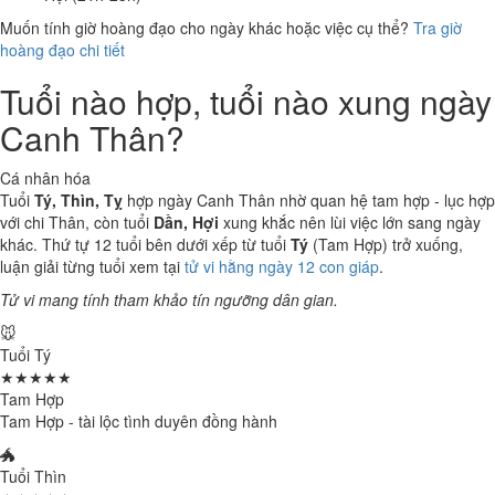
Muốn tính giờ hoàng đạo cho ngày khác hoặc việc cụ thể?
Tra giờ
hoàng đạo chi tiết
Tuổi nào hợp, tuổi nào xung ngày
Canh Thân?
Cá nhân hóa
Tuổi
Tý, Thìn, Tỵ
hợp ngày Canh Thân nhờ quan hệ tam hợp - lục hợp
với chi Thân, còn tuổi
Dần, Hợi
xung khắc nên lùi việc lớn sang ngày
khác. Thứ tự 12 tuổi bên dưới xếp từ tuổi
Tý
(Tam Hợp) trở xuống,
luận giải từng tuổi xem tại
tử vi hằng ngày 12 con giáp
.
Tử vi mang tính tham khảo tín ngưỡng dân gian.
🐭
Tuổi Tý
★★★★★
Tam Hợp
Tam Hợp - tài lộc tình duyên đồng hành
🐲
Tuổi Thìn