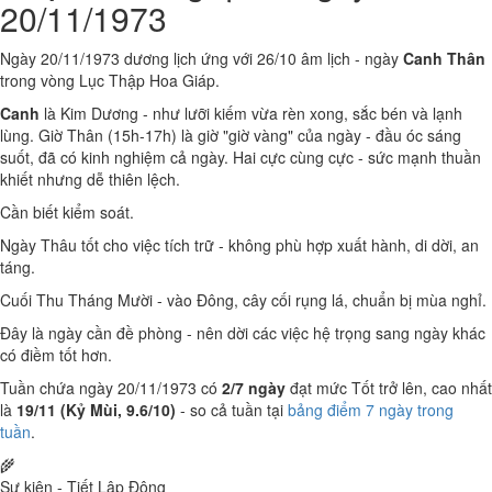
20/11/1973
Ngày 20/11/1973 dương lịch ứng với 26/10 âm lịch - ngày
Canh Thân
trong vòng Lục Thập Hoa Giáp.
Canh
là Kim Dương - như lưỡi kiếm vừa rèn xong, sắc bén và lạnh
lùng. Giờ Thân (15h-17h) là giờ "giờ vàng" của ngày - đầu óc sáng
suốt, đã có kinh nghiệm cả ngày. Hai cực cùng cực - sức mạnh thuần
khiết nhưng dễ thiên lệch.
Cần biết kiểm soát.
Ngày Thâu tốt cho việc tích trữ - không phù hợp xuất hành, di dời, an
táng.
Cuối Thu Tháng Mười - vào Đông, cây cối rụng lá, chuẩn bị mùa nghỉ.
Đây là ngày cần đề phòng - nên dời các việc hệ trọng sang ngày khác
có điềm tốt hơn.
Tuần chứa ngày 20/11/1973 có
2/7 ngày
đạt mức Tốt trở lên, cao nhất
là
19/11 (Kỷ Mùi, 9.6/10)
- so cả tuần tại
bảng điểm 7 ngày trong
tuần
.
🌾
Sự kiện - Tiết Lập Đông