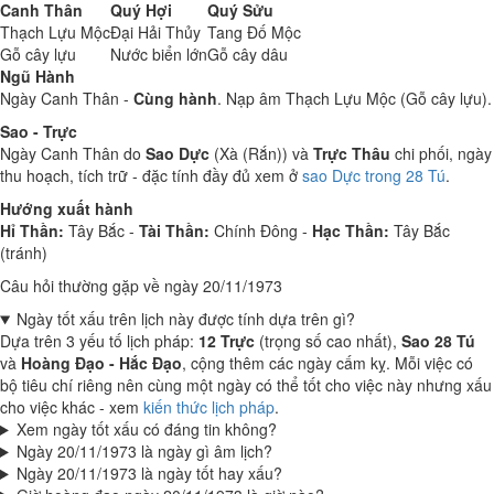
Canh Thân
Quý Hợi
Quý Sửu
Thạch Lựu Mộc
Đại Hải Thủy
Tang Đố Mộc
Gỗ cây lựu
Nước biển lớn
Gỗ cây dâu
Ngũ Hành
Ngày Canh Thân -
Cùng hành
. Nạp âm Thạch Lựu Mộc (Gỗ cây lựu).
Sao - Trực
Ngày Canh Thân do
Sao Dực
(Xà (Rắn)) và
Trực Thâu
chi phối, ngày
thu hoạch, tích trữ - đặc tính đầy đủ xem ở
sao Dực trong 28 Tú
.
Hướng xuất hành
Hỉ Thần:
Tây Bắc -
Tài Thần:
Chính Đông -
Hạc Thần:
Tây Bắc
(tránh)
Câu hỏi thường gặp về ngày 20/11/1973
Ngày tốt xấu trên lịch này được tính dựa trên gì?
Dựa trên 3 yếu tố lịch pháp:
12 Trực
(trọng số cao nhất),
Sao 28 Tú
và
Hoàng Đạo - Hắc Đạo
, cộng thêm các ngày cấm kỵ. Mỗi việc có
bộ tiêu chí riêng nên cùng một ngày có thể tốt cho việc này nhưng xấu
cho việc khác - xem
kiến thức lịch pháp
.
Xem ngày tốt xấu có đáng tin không?
Ngày 20/11/1973 là ngày gì âm lịch?
Ngày 20/11/1973 là ngày tốt hay xấu?