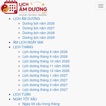
Togg
navig
LỊCH ÂM DƯƠNG
Trang chủ
Dương lịch năm 2026
Lịch năm 1973
Dương lịch năm 2027
Tháng 11/1973
Dương lịch năm 2028
Ngày 20/11/1973 (Canh Thân)
Dương lịch năm 2029
ÂM LỊCH NGÀY MAI
Xem ngày
20/11/1973
LỊCH THÁNG
Lịch dương tháng 8 năm 2026
dương lịch - Ngày 26/10 âm
Lịch dương tháng 9 năm 2026
Lịch dương tháng 10 năm 2026
lịch (Canh Thân) tốt hay
Lịch dương tháng 11 năm 2026
Lịch dương tháng 12 năm 2026
xấu?
Lịch dương tháng 1 năm 2027
Lịch dương tháng 2 năm 2027
Lịch dương tháng 3 năm 2027
Ngày 20/11/1973 dương lịch (Thứ Ba) là ngày 26/10/1973 âm lịch
,
Lịch dương tháng 4 năm 2027
tức ngày
Canh Thân
- Cùng hành, Trực Thâu, Sao Dực, nạp âm
LỊCH TUẦN
Thạch Lựu Mộc. Tổng hòa, đây là
Ngày Hung
với điểm trung bình
NGÀY TỐT XẤU
4.1/10
cho các việc quan trọng. Giờ Hoàng Đạo trong ngày:
Tý, Sửu,
Ngày tốt xấu trong tháng
Thìn, Tỵ, Mùi, Tuất
.