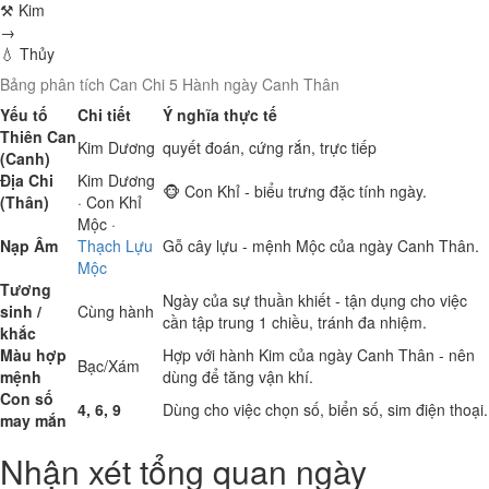
⚒ Kim
→
💧 Thủy
Bảng phân tích Can Chi 5 Hành ngày Canh Thân
Yếu tố
Chi tiết
Ý nghĩa thực tế
Thiên Can
Kim
Dương
quyết đoán, cứng rắn, trực tiếp
(Canh)
Địa Chi
Kim
Dương
🐵 Con Khỉ - biểu trưng đặc tính ngày.
(Thân)
· Con Khỉ
Mộc
·
Nạp Âm
Thạch Lựu
Gỗ cây lựu - mệnh Mộc của ngày Canh Thân.
Mộc
Tương
Ngày của sự thuần khiết - tận dụng cho việc
sinh /
Cùng hành
cần tập trung 1 chiều, tránh đa nhiệm.
khắc
Màu hợp
Hợp với hành Kim của ngày Canh Thân - nên
Bạc/Xám
mệnh
dùng để tăng vận khí.
Con số
4, 6, 9
Dùng cho việc chọn số, biển số, sim điện thoại.
may mắn
Nhận xét tổng quan ngày