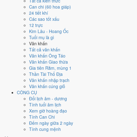
Tất cả kiến thức
Tuổi
Tý, Thìn, Tỵ
hợp ngày; tuổi
Dần
nên thận trọng (Lục Xung).
Can chi (60 hoa giáp)
Ngày 20/11/1973 tốt hay xấu cho
24 tiết khí
Các sao tốt xấu
việc gì?
12 trực
Kim Lâu - Hoang Ốc
Ngày 20/11/1973 đạt
4.1/10
trung bình cho 7 việc chính: cao nhất là
Tuổi mụ là gì
Mở kho - xuất hàng (8/10)
, thấp nhất là
Di chuyển - dọn nhà (3/10)
.
Văn khấn
Trực Thâu (ngày thu hoạch, tích trữ) nhưng gặp Sao Thiên Hình hắc
Tất cả văn khấn
đạo nên điểm từng việc chênh nhau như bảng dưới.
Văn khấn Ông Táo
Văn khấn Giao thừa
💍
Cưới hỏi - đính hôn
Gia tiên Rằm, mùng 1
4
/10
Trung bình
Thần Tài Thổ Địa
Cưới hỏi - đính hôn hôm nay ở
mức trung bình (4/10)
do
Ngày
Văn khấn nhập trạch
Hắc Đạo
gây bất lợi.
Văn khấn cúng giỗ
Cách tính ngày tốt
CÔNG CỤ
🏪
Khai trương - mở cửa hàng
Đổi lịch âm - dương
4
/10
Trung bình
Tính tuổi âm lịch
Khai trương - mở cửa hàng hôm nay ở
mức trung bình (4/10)
Xem giờ hoàng đạo
do
Ngày Hắc Đạo
gây bất lợi.
Tính Can Chi
Đếm ngày giữa 2 ngày
Cách tính ngày tốt
Tính cung mệnh
🤝
Ký hợp đồng - giao ước