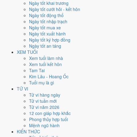
Ngày tốt khai trương
Ngày Dương
Ngày tốt cưới hỏi - kết hôn
Thứ Ba
Ngày tốt động thổ
Ngày Âm
Ngày tốt nhập trạch
Tháng 11 năm 1973
Ngày tốt mua xe
20
Ngày tốt xuất hành
Tháng 10 âm năm 1973
Ngày tốt ký hợp đồng
26
Ngày tốt an táng
Tiết Lập Đông
XEM TUỔI
Giờ
Xem tuổi làm nhà
Bính Tý
Xem tuổi kết hôn
Ngày 26
Tam Tai
Canh Thân
Kim Lâu - Hoang Ốc
Tháng 10
Tuổi mụ là gì
Quý Hợi
TỬ VI
Năm 1973
Tử vi hàng ngày
Quý Sửu
Tử vi tuần mới
Tử vi năm 2026
Ngày Canh Thân có Trực
Thâu
(ngày thu hoạch, tích trữ) nhưng gặp
12 con giáp hợp khắc
Sao
Thiên Hình hắc đạo
. Điểm trung bình 7 việc chính chỉ
4.1/10
nên
Phong thủy hợp tuổi
đây là
Ngày Hung
, cần thận trọng với các quyết định lớn khó đảo
Mệnh ngũ hành
ngược.
KIẾN THỨC