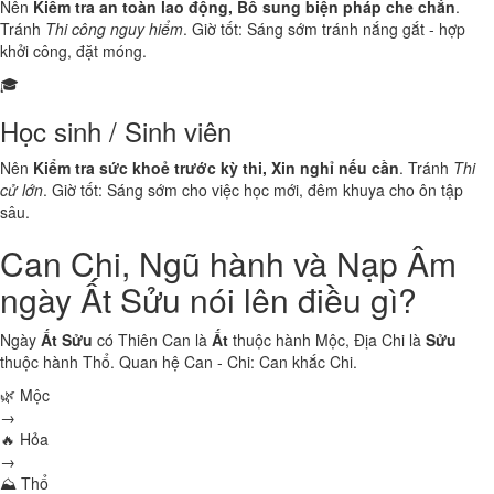
Nên
Kiểm tra an toàn lao động, Bổ sung biện pháp che chắn
.
Tránh
Thi công nguy hiểm
. Giờ tốt: Sáng sớm tránh nắng gắt - hợp
khởi công, đặt móng.
🎓
Học sinh / Sinh viên
Nên
Kiểm tra sức khoẻ trước kỳ thi, Xin nghỉ nếu cần
. Tránh
Thi
cử lớn
. Giờ tốt: Sáng sớm cho việc học mới, đêm khuya cho ôn tập
sâu.
Can Chi, Ngũ hành và Nạp Âm
ngày Ất Sửu nói lên điều gì?
Ngày
Ất Sửu
có Thiên Can là
Ất
thuộc hành
Mộc
, Địa Chi là
Sửu
thuộc hành
Thổ
. Quan hệ Can - Chi:
Can khắc Chi
.
🌿 Mộc
→
🔥 Hỏa
→
⛰ Thổ