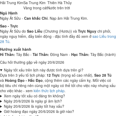
Hải Trung Kim
Sa Trung Kim
Thiên Hà Thủy
Vàng trong cát
Nước trên trời
Ngũ Hành
Ngày Ất Sửu -
Can khắc Chi
. Nạp âm Hải Trung Kim.
Sao - Trực
Ngày Ất Sửu do
Sao Liễu
(Chương (Hươu)) và
Trực Nguy
chi phối,
ngày nguy hiểm, đầy biến động - đặc tính đầy đủ xem ở
sao Liễu trong
28 Tú
.
Hướng xuất hành
Hỉ Thần:
Tây Bắc -
Tài Thần:
Đông Nam -
Hạc Thần:
Tây Bắc (tránh)
Câu hỏi thường gặp về ngày 20/6/2026
Ngày tốt xấu trên lịch này được tính dựa trên gì?
Dựa trên 3 yếu tố lịch pháp:
12 Trực
(trọng số cao nhất),
Sao 28 Tú
và
Hoàng Đạo - Hắc Đạo
, cộng thêm các ngày cấm kỵ. Mỗi việc có
bộ tiêu chí riêng nên cùng một ngày có thể tốt cho việc này nhưng xấu
cho việc khác - xem
kiến thức lịch pháp
.
Xem ngày tốt xấu có đáng tin không?
Ngày 20/6/2026 là ngày gì âm lịch?
Ngày 20/6/2026 là ngày tốt hay xấu?
Giờ hoàng đạo ngày 20/6/2026 là giờ nào?