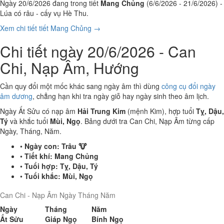
Ngày 20/6/2026 đang trong tiết
Mang Chủng
(6/6/2026 - 21/6/2026) -
Lúa có râu - cấy vụ Hè Thu.
Xem chi tiết tiết Mang Chủng →
Chi tiết ngày 20/6/2026 - Can
Chi, Nạp Âm, Hướng
Cần quy đổi một mốc khác sang ngày âm thì dùng
công cụ đổi ngày
âm dương
, chẳng hạn khi tra ngày giỗ hay ngày sinh theo âm lịch.
Ngày Ất Sửu có nạp âm
Hải Trung Kim
(mệnh Kim), hợp tuổi
Tỵ, Dậu,
Tý
và khắc tuổi
Mùi, Ngọ
. Bảng dưới tra Can Chi, Nạp Âm từng cấp
Ngày, Tháng, Năm.
•
Ngày con:
Trâu 🐮
•
Tiết khí:
Mang Chủng
•
Tuổi hợp:
Tỵ, Dậu, Tý
•
Tuổi khắc:
Mùi, Ngọ
Can Chi - Nạp Âm Ngày Tháng Năm
Ngày
Tháng
Năm
Ất Sửu
Giáp Ngọ
Bính Ngọ