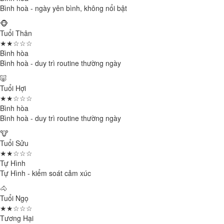
Bình hoà - ngày yên bình, không nổi bật
🐵
Tuổi Thân
★★☆☆☆
Bình hòa
Bình hoà - duy trì routine thường ngày
🐷
Tuổi Hợi
★★☆☆☆
Bình hòa
Bình hoà - duy trì routine thường ngày
🐮
Tuổi Sửu
★★☆☆☆
Tự Hình
Tự Hình - kiểm soát cảm xúc
🐴
Tuổi Ngọ
★★☆☆☆
Tương Hại