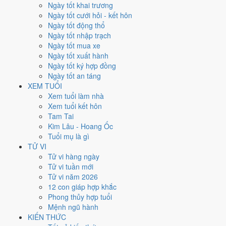
Thứ Bảy
Ngày tốt khai trương
Ngày Âm
Ngày tốt cưới hỏi - kết hôn
Tháng 6 năm 2026
Ngày tốt động thổ
20
Ngày tốt nhập trạch
Tháng 5 âm năm 2026
Ngày tốt mua xe
6
Ngày tốt xuất hành
Tiết Mang Chủng
Ngày tốt ký hợp đồng
Giờ
Ngày tốt an táng
Bính Tý
XEM TUỔI
Ngày 6
Xem tuổi làm nhà
Ất Sửu
Xem tuổi kết hôn
Tháng 5
Tam Tai
Giáp Ngọ
Kim Lâu - Hoang Ốc
Năm 2026
Tuổi mụ là gì
Bính Ngọ
TỬ VI
Tử vi hàng ngày
Ngày Ất Sửu có Trực
Nguy
(ngày nguy hiểm, đầy biến động) nhưng
Tử vi tuần mới
gặp Sao
Bảo Quang (Thiên Đức) hoàng đạo
. Điểm trung bình 7 việc
Tử vi năm 2026
chính
5.1/10
nên đây là
Ngày Bình Hòa
, phù hợp với công việc
12 con giáp hợp khắc
thường ngày.
Phong thủy hợp tuổi
Mệnh ngũ hành
Tuổi
Tỵ, Dậu, Tý
hợp ngày; tuổi
Mùi
nên thận trọng (Lục Xung).
KIẾN THỨC