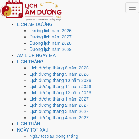
Togg
navig
LỊCH ÂM DƯƠNG
Trang chủ
Dương lịch năm 2026
Lịch năm 2026
Dương lịch năm 2027
Tháng 6/2026
Dương lịch năm 2028
Ngày 20/6/2026 (Ất Sửu)
Dương lịch năm 2029
ÂM LỊCH NGÀY MAI
Xem ngày
20/6/2026
dương
LỊCH THÁNG
Lịch dương tháng 8 năm 2026
lịch - Ngày 6/5 âm lịch (Ất
Lịch dương tháng 9 năm 2026
Lịch dương tháng 10 năm 2026
Sửu) tốt hay xấu?
Lịch dương tháng 11 năm 2026
Lịch dương tháng 12 năm 2026
Lịch dương tháng 1 năm 2027
Ngày 20/6/2026 dương lịch (Thứ Bảy) là ngày 6/5/2026 âm lịch
,
Lịch dương tháng 2 năm 2027
tức ngày
Ất Sửu
- Can khắc Chi, Trực Nguy, Sao Liễu, nạp âm Hải
Lịch dương tháng 3 năm 2027
Trung Kim. Tổng hòa, đây là
Ngày Bình Hòa
với điểm trung bình
Lịch dương tháng 4 năm 2027
5.1/10
cho các việc quan trọng. Giờ Hoàng Đạo trong ngày:
Dần,
LỊCH TUẦN
Mão, Tỵ, Thân, Tuất, Hợi
.
NGÀY TỐT XẤU
Ngày Dương
Ngày tốt xấu trong tháng