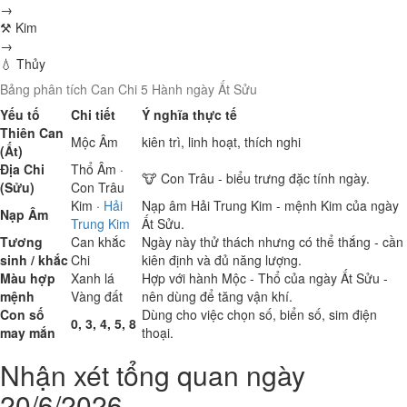
→
⚒ Kim
→
💧 Thủy
Bảng phân tích Can Chi 5 Hành ngày Ất Sửu
Yếu tố
Chi tiết
Ý nghĩa thực tế
Thiên Can
Mộc
Âm
kiên trì, linh hoạt, thích nghi
(Ất)
Địa Chi
Thổ
Âm ·
🐮 Con Trâu - biểu trưng đặc tính ngày.
(Sửu)
Con Trâu
Kim
·
Hải
Nạp âm Hải Trung Kim - mệnh Kim của ngày
Nạp Âm
Trung Kim
Ất Sửu.
Tương
Can khắc
Ngày này thử thách nhưng có thể thắng - cần
sinh / khắc
Chi
kiên định và đủ năng lượng.
Màu hợp
Xanh lá
Hợp với hành Mộc - Thổ của ngày Ất Sửu -
mệnh
Vàng đất
nên dùng để tăng vận khí.
Con số
Dùng cho việc chọn số, biển số, sim điện
0, 3, 4, 5, 8
may mắn
thoại.
Nhận xét tổng quan ngày
20/6/2026