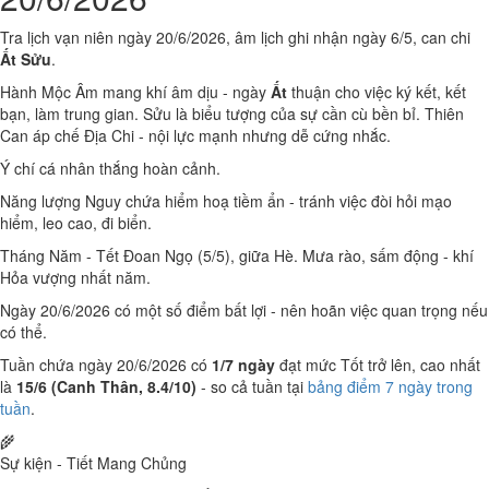
Tra lịch vạn niên ngày 20/6/2026, âm lịch ghi nhận ngày 6/5, can chi
Ất Sửu
.
Hành Mộc Âm mang khí âm dịu - ngày
Ất
thuận cho việc ký kết, kết
bạn, làm trung gian. Sửu là biểu tượng của sự cần cù bền bỉ. Thiên
Can áp chế Địa Chi - nội lực mạnh nhưng dễ cứng nhắc.
Ý chí cá nhân thắng hoàn cảnh.
Năng lượng Nguy chứa hiểm hoạ tiềm ẩn - tránh việc đòi hỏi mạo
hiểm, leo cao, đi biển.
Tháng Năm - Tết Đoan Ngọ (5/5), giữa Hè. Mưa rào, sấm động - khí
Hỏa vượng nhất năm.
Ngày 20/6/2026 có một số điểm bất lợi - nên hoãn việc quan trọng nếu
có thể.
Tuần chứa ngày 20/6/2026 có
1/7 ngày
đạt mức Tốt trở lên, cao nhất
là
15/6 (Canh Thân, 8.4/10)
- so cả tuần tại
bảng điểm 7 ngày trong
tuần
.
🌾
Sự kiện - Tiết Mang Chủng