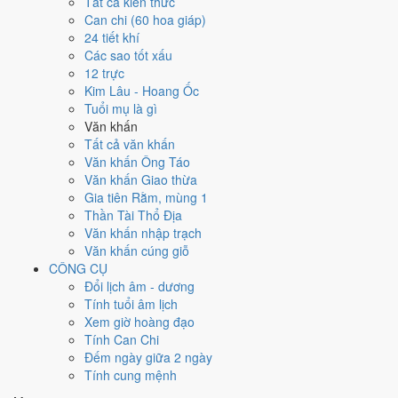
Ngày 20/6/2026 tốt hay xấu cho
Tất cả kiến thức
Can chi (60 hoa giáp)
việc gì?
24 tiết khí
Các sao tốt xấu
12 trực
Ngày 20/6/2026 đạt
5.1/10
trung bình cho 7 việc chính: cao nhất là
Kim Lâu - Hoang Ốc
Cưới hỏi - đính hôn (6/10)
, thấp nhất là
Mua xe - tậu xe (4/10)
. Trực
Tuổi mụ là gì
Nguy (ngày nguy hiểm, đầy biến động) nhưng gặp Sao Bảo Quang
Văn khấn
(Thiên Đức) hoàng đạo nên điểm từng việc chênh nhau như bảng
Tất cả văn khấn
dưới.
Văn khấn Ông Táo
💍
Cưới hỏi - đính hôn
Văn khấn Giao thừa
6
/10
Tốt
Gia tiên Rằm, mùng 1
Cưới hỏi - đính hôn hôm nay ở
mức tốt (6/10)
nhờ hợp
Ngày
Thần Tài Thổ Địa
Hoàng Đạo
.
Văn khấn nhập trạch
Văn khấn cúng giỗ
Cách tính ngày tốt
CÔNG CỤ
🏪
Khai trương - mở cửa hàng
Đổi lịch âm - dương
6
/10
Tốt
Tính tuổi âm lịch
Khai trương - mở cửa hàng hôm nay ở
mức tốt (6/10)
nhờ hợp
Xem giờ hoàng đạo
Ngày Hoàng Đạo
.
Tính Can Chi
Cách tính ngày tốt
Đếm ngày giữa 2 ngày
🤝
Ký hợp đồng - giao ước
Tính cung mệnh
4
/10
Trung bình