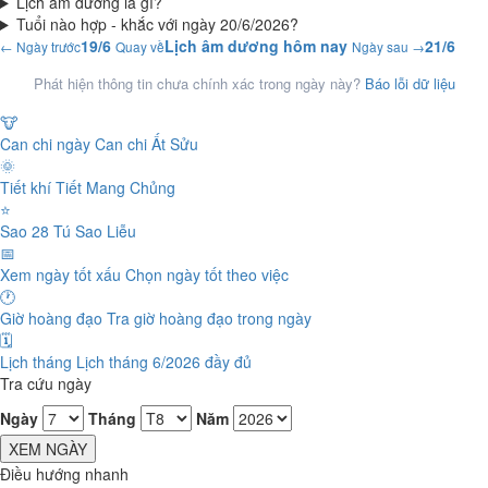
Lịch âm dương là gì?
Tuổi nào hợp - khắc với ngày 20/6/2026?
19/6
Lịch âm dương hôm nay
21/6
← Ngày trước
Quay về
Ngày sau →
Phát hiện thông tin chưa chính xác trong ngày này?
Báo lỗi dữ liệu
🐮
Can chi ngày
Can chi Ất Sửu
🌞
Tiết khí
Tiết Mang Chủng
⭐
Sao 28 Tú
Sao Liễu
📅
Xem ngày tốt xấu
Chọn ngày tốt theo việc
🕐
Giờ hoàng đạo
Tra giờ hoàng đạo trong ngày
🗓️
Lịch tháng
Lịch tháng 6/2026 đầy đủ
Tra cứu ngày
Ngày
Tháng
Năm
XEM NGÀY
Điều hướng nhanh