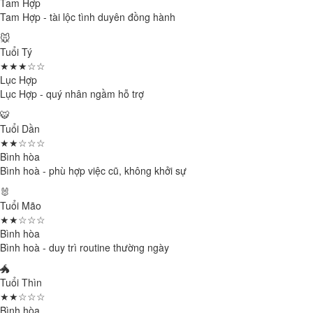
Tam Hợp
Tam Hợp - tài lộc tình duyên đồng hành
🐭
Tuổi Tý
★★★☆☆
Lục Hợp
Lục Hợp - quý nhân ngầm hỗ trợ
🐯
Tuổi Dần
★★☆☆☆
Bình hòa
Bình hoà - phù hợp việc cũ, không khởi sự
🐰
Tuổi Mão
★★☆☆☆
Bình hòa
Bình hoà - duy trì routine thường ngày
🐲
Tuổi Thìn
★★☆☆☆
Bình hòa