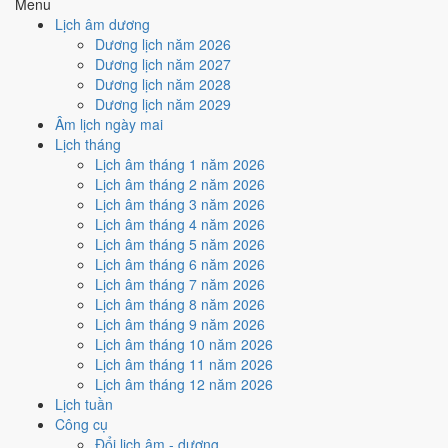
Menu
Ký hợp đồng - giao ước hôm nay ở
mức trung bình (4/10)
nhờ
Lịch âm dương
hợp
Ngày Hoàng Đạo
, nhưng Trực Nguy kéo giảm điểm.
Dương lịch năm 2026
Cách tính ngày tốt
Dương lịch năm 2027
🏗️
Động thổ - khởi công
Dương lịch năm 2028
4
/10
Trung bình
Dương lịch năm 2029
Động thổ - khởi công hôm nay ở
mức trung bình (4/10)
nhờ
Âm lịch ngày mai
hợp
Ngày Hoàng Đạo
, nhưng Trực Nguy kéo giảm điểm.
Lịch tháng
Lịch âm tháng 1 năm 2026
Cách tính ngày tốt
Lịch âm tháng 2 năm 2026
🏡
Nhập trạch - vào nhà mới
Lịch âm tháng 3 năm 2026
6
/10
Tốt
Lịch âm tháng 4 năm 2026
Nhập trạch - vào nhà mới hôm nay ở
mức tốt (6/10)
nhờ hợp
Lịch âm tháng 5 năm 2026
Ngày Hoàng Đạo
.
Lịch âm tháng 6 năm 2026
Cách tính ngày tốt
Lịch âm tháng 7 năm 2026
🚗
Mua xe - tậu xe
Lịch âm tháng 8 năm 2026
4
/10
Trung bình
Lịch âm tháng 9 năm 2026
Mua xe - tậu xe hôm nay ở
mức trung bình (4/10)
nhờ hợp
Lịch âm tháng 10 năm 2026
Ngày Hoàng Đạo
, nhưng Trực Nguy kéo giảm điểm.
Lịch âm tháng 11 năm 2026
Lịch âm tháng 12 năm 2026
Cách tính ngày tốt
Lịch tuần
✈️
Xuất hành - đi xa
Công cụ
6
/10
Tốt
Đổi lịch âm - dương
Xuất hành - đi xa hôm nay ở
mức tốt (6/10)
nhờ hợp
Ngày