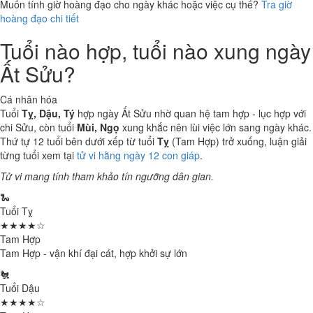
Muốn tính giờ hoàng đạo cho ngày khác hoặc việc cụ thể?
Tra giờ
hoàng đạo chi tiết
Tuổi nào hợp, tuổi nào xung ngày
Ất Sửu?
Cá nhân hóa
Tuổi
Tỵ, Dậu, Tý
hợp ngày Ất Sửu nhờ quan hệ tam hợp - lục hợp với
chi Sửu, còn tuổi
Mùi, Ngọ
xung khắc nên lùi việc lớn sang ngày khác.
Thứ tự 12 tuổi bên dưới xếp từ tuổi
Tỵ
(Tam Hợp) trở xuống, luận giải
từng tuổi xem tại
tử vi hằng ngày 12 con giáp
.
Tử vi mang tính tham khảo tín ngưỡng dân gian.
🐍
Tuổi Tỵ
★★★★☆
Tam Hợp
Tam Hợp - vận khí đại cát, hợp khởi sự lớn
🐔
Tuổi Dậu
★★★★☆