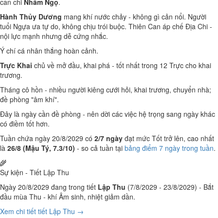
can chi
Nhâm Ngọ
.
Hành Thủy Dương
mang khí nước chảy - không gì cản nổi. Người
tuổi Ngựa ưa tự do, không chịu trói buộc. Thiên Can áp chế Địa Chi -
nội lực mạnh nhưng dễ cứng nhắc.
Ý chí cá nhân thắng hoàn cảnh.
Trực Khai
chủ về mở đầu, khai phá - tốt nhất trong 12 Trực cho khai
trương.
Tháng cô hồn - nhiều người kiêng cưới hỏi, khai trương, chuyển nhà;
đề phòng "âm khí".
Đây là ngày cần đề phòng - nên dời các việc hệ trọng sang ngày khác
có điềm tốt hơn.
Tuần chứa ngày 20/8/2029 có
2/7 ngày
đạt mức Tốt trở lên, cao nhất
là
26/8 (Mậu Tý, 7.3/10)
- so cả tuần tại
bảng điểm 7 ngày trong tuần
.
🌾
Sự kiện - Tiết Lập Thu
Ngày 20/8/2029 đang trong tiết
Lập Thu
(7/8/2029 - 23/8/2029) - Bắt
đầu mùa Thu - khí Âm sinh, nhiệt giảm dần.
Xem chi tiết tiết Lập Thu →