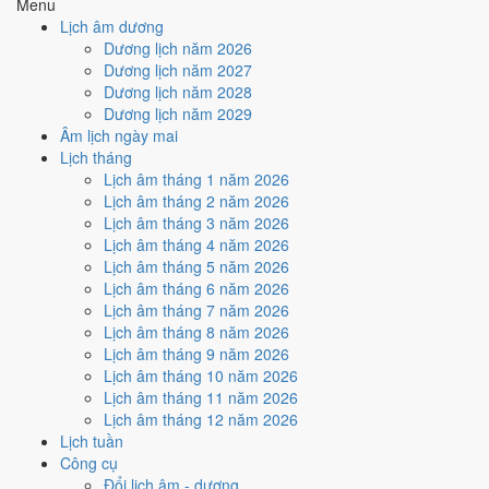
Menu
Cách tính ngày tốt
Lịch âm dương
🏗️
Động thổ - khởi công
Dương lịch năm 2026
6
/10
Tốt
Dương lịch năm 2027
Động thổ - khởi công hôm nay ở
mức tốt (6/10)
nhờ hợp
Trực
Dương lịch năm 2028
Khai
, nhưng Ngày Hắc Đạo kéo giảm điểm.
Dương lịch năm 2029
Âm lịch ngày mai
Cách tính ngày tốt
Lịch tháng
🏡
Nhập trạch - vào nhà mới
Lịch âm tháng 1 năm 2026
6
/10
Tốt
Lịch âm tháng 2 năm 2026
Nhập trạch - vào nhà mới hôm nay ở
mức tốt (6/10)
nhờ hợp
Lịch âm tháng 3 năm 2026
Trực Khai
, nhưng Ngày Hắc Đạo kéo giảm điểm.
Lịch âm tháng 4 năm 2026
Cách tính ngày tốt
Lịch âm tháng 5 năm 2026
🚗
Mua xe - tậu xe
Lịch âm tháng 6 năm 2026
6
/10
Tốt
Lịch âm tháng 7 năm 2026
Mua xe - tậu xe hôm nay ở
mức tốt (6/10)
nhờ hợp
Trực Khai
,
Lịch âm tháng 8 năm 2026
nhưng Ngày Hắc Đạo kéo giảm điểm.
Lịch âm tháng 9 năm 2026
Lịch âm tháng 10 năm 2026
Cách tính ngày tốt
Lịch âm tháng 11 năm 2026
✈️
Xuất hành - đi xa
Lịch âm tháng 12 năm 2026
6
/10
Tốt
Lịch tuần
Xuất hành - đi xa hôm nay ở
mức tốt (6/10)
nhờ hợp
Trực Khai
,
Công cụ
nhưng Ngày Hắc Đạo kéo giảm điểm.
Đổi lịch âm - dương