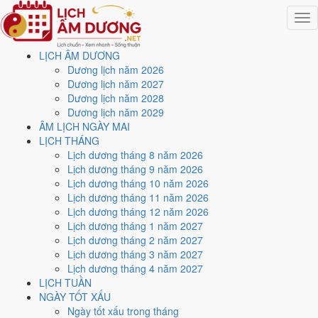
Togg
navig
LỊCH ÂM DƯƠNG
Trang chủ
Dương lịch năm 2026
Lịch năm 2029
Dương lịch năm 2027
Tháng 8/2029
Dương lịch năm 2028
Ngày 20/8/2029 (Nhâm Ngọ)
Dương lịch năm 2029
ÂM LỊCH NGÀY MAI
Xem ngày
20/8/2029
dương
LỊCH THÁNG
Lịch dương tháng 8 năm 2026
lịch - Ngày 11/7 âm lịch
Lịch dương tháng 9 năm 2026
Lịch dương tháng 10 năm 2026
(Nhâm Ngọ) tốt hay xấu?
Lịch dương tháng 11 năm 2026
Lịch dương tháng 12 năm 2026
Lịch dương tháng 1 năm 2027
Ngày 20/8/2029 dương lịch (Thứ Hai) là ngày 11/7/2029 âm lịch
,
Lịch dương tháng 2 năm 2027
tức ngày
Nhâm Ngọ
- Can khắc Chi, Trực Khai, Sao Tâm, nạp âm
Lịch dương tháng 3 năm 2027
Dương Liễu Mộc. Tổng hòa, đây là
Ngày Bình Hòa
với điểm trung
Lịch dương tháng 4 năm 2027
bình
5.7/10
cho các việc quan trọng. Giờ Hoàng Đạo trong ngày:
Tý,
LỊCH TUẦN
Sửu, Mão, Ngọ, Thân, Dậu
.
NGÀY TỐT XẤU
Ngày Dương
Ngày tốt xấu trong tháng