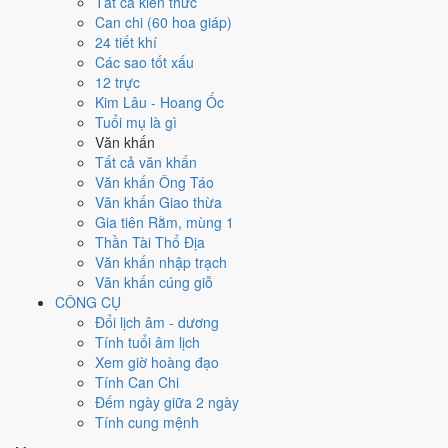
Tất cả kiến thức
việc gì?
Can chi (60 hoa giáp)
24 tiết khí
Các sao tốt xấu
Ngày 20/8/2029 đạt
5.7/10
trung bình cho 7 việc chính: cao nhất là
12 trực
Mở kho - xuất hàng (8/10)
, thấp nhất là
Cải táng - sang cát (3/10)
.
Kim Lâu - Hoang Ốc
Trực Khai (ngày khai mở, bắt đầu mới) nhưng gặp Sao Bạch Hổ hắc
Tuổi mụ là gì
đạo nên điểm từng việc chênh nhau như bảng dưới.
Văn khấn
💍
Cưới hỏi - đính hôn
Tất cả văn khấn
6
/10
Tốt
Văn khấn Ông Táo
Cưới hỏi - đính hôn hôm nay ở
mức tốt (6/10)
nhờ hợp
Trực
Văn khấn Giao thừa
Khai
, nhưng Ngày Hắc Đạo kéo giảm điểm.
Gia tiên Rằm, mùng 1
Thần Tài Thổ Địa
Cách tính ngày tốt
Văn khấn nhập trạch
🏪
Khai trương - mở cửa hàng
Văn khấn cúng giỗ
6
/10
Tốt
CÔNG CỤ
Khai trương - mở cửa hàng hôm nay ở
mức tốt (6/10)
nhờ hợp
Đổi lịch âm - dương
Trực Khai
, nhưng Ngày Hắc Đạo kéo giảm điểm.
Tính tuổi âm lịch
Cách tính ngày tốt
Xem giờ hoàng đạo
🤝
Ký hợp đồng - giao ước
Tính Can Chi
4
/10
Trung bình
Đếm ngày giữa 2 ngày
Ký hợp đồng - giao ước hôm nay ở
mức trung bình (4/10)
do
Tính cung mệnh
Ngày Hắc Đạo
gây bất lợi.