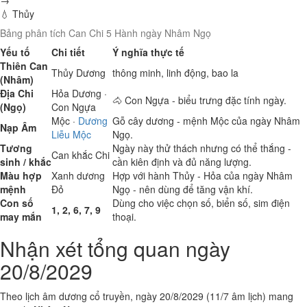
→
💧 Thủy
Bảng phân tích Can Chi 5 Hành ngày Nhâm Ngọ
Yếu tố
Chi tiết
Ý nghĩa thực tế
Thiên Can
Thủy
Dương
thông minh, linh động, bao la
(Nhâm)
Địa Chi
Hỏa
Dương ·
🐴 Con Ngựa - biểu trưng đặc tính ngày.
(Ngọ)
Con Ngựa
Mộc
·
Dương
Gỗ cây dương - mệnh Mộc của ngày Nhâm
Nạp Âm
Liễu Mộc
Ngọ.
Tương
Ngày này thử thách nhưng có thể thắng -
Can khắc Chi
sinh / khắc
cần kiên định và đủ năng lượng.
Màu hợp
Xanh dương
Hợp với hành Thủy - Hỏa của ngày Nhâm
mệnh
Đỏ
Ngọ - nên dùng để tăng vận khí.
Con số
Dùng cho việc chọn số, biển số, sim điện
1, 2, 6, 7, 9
may mắn
thoại.
Nhận xét tổng quan ngày
20/8/2029
Theo lịch âm dương cổ truyền, ngày 20/8/2029 (11/7 âm lịch) mang