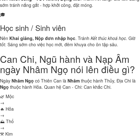
sớm tránh nắng gắt - hợp khởi công, đặt móng.
🎓
Học sinh / Sinh viên
Nên
Khai giảng, Nộp đơn nhập học
. Tránh
Kết thúc khoá học
. Giờ
tốt: Sáng sớm cho việc học mới, đêm khuya cho ôn tập sâu.
Can Chi, Ngũ hành và Nạp Âm
ngày Nhâm Ngọ nói lên điều gì?
Ngày
Nhâm Ngọ
có Thiên Can là
Nhâm
thuộc hành
Thủy
, Địa Chi là
Ngọ
thuộc hành
Hỏa
. Quan hệ Can - Chi:
Can khắc Chi
.
🌿 Mộc
→
🔥 Hỏa
→
⛰ Thổ
→
⚒ Kim