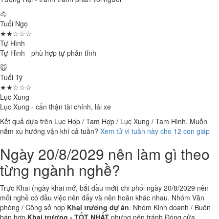
🐴
Tuổi Ngọ
★★☆☆☆
Tự Hình
Tự Hình - phù hợp tự phản tỉnh
🐭
Tuổi Tý
★★☆☆☆
Lục Xung
Lục Xung - cẩn thận tài chính, lái xe
Kết quả dựa trên Lục Hợp / Tam Hợp / Lục Xung / Tam Hình. Muốn
nắm xu hướng vận khí cả tuần?
Xem tử vi tuần này cho 12 con giáp
Ngày 20/8/2029 nên làm gì theo
từng ngành nghề?
Trực Khai (ngày khai mở, bắt đầu mới) chi phối ngày 20/8/2029 nên
mỗi nghề có đầu việc nên đẩy và nên hoãn khác nhau. Nhóm Văn
phòng / Công sở hợp
Khai trương dự án
. Nhóm Kinh doanh / Buôn
bán hợp
Khai trương - TỐT NHẤT
nhưng nên tránh Đóng cửa.