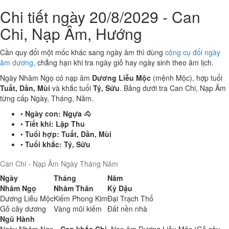
Chi tiết ngày 20/8/2029 - Can
Chi, Nạp Âm, Hướng
Cần quy đổi một mốc khác sang ngày âm thì dùng
công cụ đổi ngày
âm dương
, chẳng hạn khi tra ngày giỗ hay ngày sinh theo âm lịch.
Ngày Nhâm Ngọ có nạp âm
Dương Liễu Mộc
(mệnh Mộc), hợp tuổi
Tuất, Dần, Mùi
và khắc tuổi
Tý, Sửu
. Bảng dưới tra Can Chi, Nạp Âm
từng cấp Ngày, Tháng, Năm.
•
Ngày con:
Ngựa 🐴
•
Tiết khí:
Lập Thu
•
Tuổi hợp:
Tuất, Dần, Mùi
•
Tuổi khắc:
Tý, Sửu
Can Chi - Nạp Âm Ngày Tháng Năm
Ngày
Tháng
Năm
Nhâm Ngọ
Nhâm Thân
Kỷ Dậu
Dương Liễu Mộc
Kiếm Phong Kim
Đại Trạch Thổ
Gỗ cây dương
Vàng mũi kiếm
Đất nền nhà
Ngũ Hành