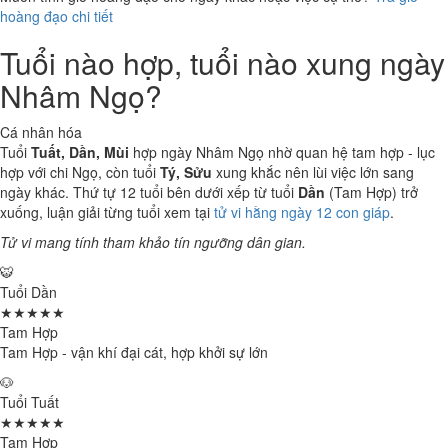
hoàng đạo chi tiết
Tuổi nào hợp, tuổi nào xung ngày
Nhâm Ngọ?
Cá nhân hóa
Tuổi
Tuất, Dần, Mùi
hợp ngày Nhâm Ngọ nhờ quan hệ tam hợp - lục
hợp với chi Ngọ, còn tuổi
Tý, Sửu
xung khắc nên lùi việc lớn sang
ngày khác. Thứ tự 12 tuổi bên dưới xếp từ tuổi
Dần
(Tam Hợp) trở
xuống, luận giải từng tuổi xem tại
tử vi hằng ngày 12 con giáp
.
Tử vi mang tính tham khảo tín ngưỡng dân gian.
🐯
Tuổi Dần
★★★★★
Tam Hợp
Tam Hợp - vận khí đại cát, hợp khởi sự lớn
🐶
Tuổi Tuất
★★★★★
Tam Hợp