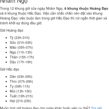
Nhâm Ngọ
Trong 12 khung giờ của ngày Nhâm Ngọ,
6 khung thuộc Hoàng Đạo
và 6 khung thuộc Hắc Đạo. Việc cần chắc chắn nên đặt vào khung
Hoàng Đạo; việc buộc làm trong giờ Hắc Đạo thì rút ngắn thời gian và
tránh khởi sự đúng đầu giờ.
Giờ Hoàng đạo
Tý (23h-01h)
Sửu (01h-03h)
Mão (05h-07h)
Ngọ (11h-13h)
Thân (15h-17h)
Dậu (17h-19h)
Giờ Hắc đạo
Dần (03h-05h)
Thìn (07h-09h)
Tỵ (09h-11h)
Mùi (13h-15h)
Tuất (19h-21h)
Hợi (21h-23h)
Muốn tính giờ hoàng đạo cho ngày khác hoặc việc cụ thể?
Tra giờ