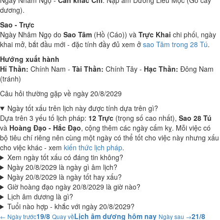
Ngày Nhâm Ngọ -
Can khắc Chi
. Nạp âm Dương Liễu Mộc (Gỗ cây
dương).
Sao - Trực
Ngày Nhâm Ngọ do
Sao Tâm
(Hồ (Cáo)) và
Trực Khai
chi phối, ngày
khai mở, bắt đầu mới - đặc tính đầy đủ xem ở
sao Tâm trong 28 Tú
.
Hướng xuất hành
Hỉ Thần:
Chính Nam -
Tài Thần:
Chính Tây -
Hạc Thần:
Đông Nam
(tránh)
Câu hỏi thường gặp về ngày 20/8/2029
Ngày tốt xấu trên lịch này được tính dựa trên gì?
Dựa trên 3 yếu tố lịch pháp:
12 Trực
(trọng số cao nhất),
Sao 28 Tú
và
Hoàng Đạo - Hắc Đạo
, cộng thêm các ngày cấm kỵ. Mỗi việc có
bộ tiêu chí riêng nên cùng một ngày có thể tốt cho việc này nhưng xấu
cho việc khác - xem
kiến thức lịch pháp
.
Xem ngày tốt xấu có đáng tin không?
Ngày 20/8/2029 là ngày gì âm lịch?
Ngày 20/8/2029 là ngày tốt hay xấu?
Giờ hoàng đạo ngày 20/8/2029 là giờ nào?
Lịch âm dương là gì?
Tuổi nào hợp - khắc với ngày 20/8/2029?
19/8
Lịch âm dương hôm nay
21/8
← Ngày trước
Quay về
Ngày sau →