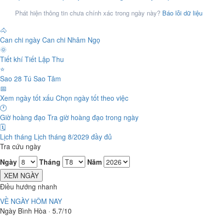
Phát hiện thông tin chưa chính xác trong ngày này?
Báo lỗi dữ liệu
🐴
Can chi ngày
Can chi Nhâm Ngọ
🌞
Tiết khí
Tiết Lập Thu
⭐
Sao 28 Tú
Sao Tâm
📅
Xem ngày tốt xấu
Chọn ngày tốt theo việc
🕐
Giờ hoàng đạo
Tra giờ hoàng đạo trong ngày
🗓️
Lịch tháng
Lịch tháng 8/2029 đầy đủ
Tra cứu ngày
Ngày
Tháng
Năm
XEM NGÀY
Điều hướng nhanh
VỀ NGÀY HÔM NAY
Ngày Bình Hòa · 5.7/10