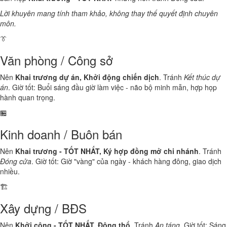
Lời khuyên mang tính tham khảo, không thay thế quyết định chuyên
môn.
👔
Văn phòng / Công sở
Nên
Khai trương dự án, Khởi động chiến dịch
. Tránh
Kết thúc dự
án
. Giờ tốt: Buổi sáng đầu giờ làm việc - não bộ minh mẫn, hợp họp
hành quan trọng.
🏪
Kinh doanh / Buôn bán
Nên
Khai trương - TỐT NHẤT, Ký hợp đồng mở chi nhánh
. Tránh
Đóng cửa
. Giờ tốt: Giờ "vàng" của ngày - khách hàng đông, giao dịch
nhiều.
🏗️
Xây dựng / BĐS
Nên
Khởi công - TỐT NHẤT, Động thổ
. Tránh
An táng
. Giờ tốt: Sáng