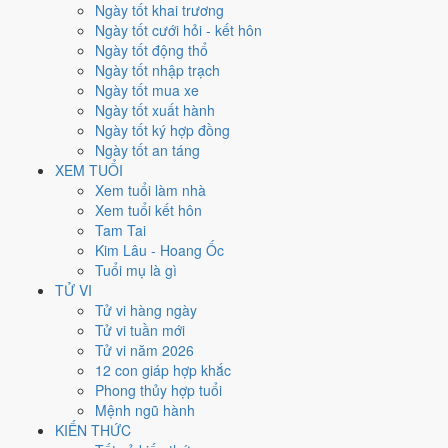
Thứ Hai
Ngày tốt khai trương
Ngày Âm
Ngày tốt cưới hỏi - kết hôn
Tháng 8 năm 2029
Ngày tốt động thổ
20
Ngày tốt nhập trạch
Tháng 7 âm năm 2029
Ngày tốt mua xe
11
Ngày tốt xuất hành
Tiết Lập Thu
Ngày tốt ký hợp đồng
Giờ
Ngày tốt an táng
Canh Tý
XEM TUỔI
Ngày 11
Xem tuổi làm nhà
Nhâm Ngọ
Xem tuổi kết hôn
Tháng 7
Tam Tai
Nhâm Thân
Kim Lâu - Hoang Ốc
Năm 2029
Tuổi mụ là gì
Kỷ Dậu
TỬ VI
Tử vi hàng ngày
Ngày Nhâm Ngọ có Trực
Khai
(ngày khai mở, bắt đầu mới) nhưng gặp
Tử vi tuần mới
Sao
Bạch Hổ hắc đạo
. Điểm trung bình 7 việc chính
5.7/10
nên đây
Tử vi năm 2026
là
Ngày Bình Hòa
, phù hợp với công việc thường ngày.
12 con giáp hợp khắc
Phong thủy hợp tuổi
Tuổi
Tuất, Dần, Mùi
hợp ngày; tuổi
Tý
nên thận trọng (Lục Xung).
Mệnh ngũ hành
Ngày 20/8/2029 tốt hay xấu cho
KIẾN THỨC