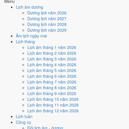
Menu
Cách tính ngày tốt
Lịch âm dương
🤝
Ký hợp đồng - giao ước
Dương lịch năm 2026
3
/10
Xấu
Dương lịch năm 2027
Ký hợp đồng - giao ước hôm nay ở
mức xấu (3/10)
nhờ hợp
Dương lịch năm 2028
Ngày Hoàng Đạo
, nhưng Trực Phá và Ngày Đại Hung kéo giảm
Dương lịch năm 2029
điểm.
Âm lịch ngày mai
Lịch tháng
Cách tính ngày tốt
Lịch âm tháng 1 năm 2026
🏗️
Động thổ - khởi công
Lịch âm tháng 2 năm 2026
3
/10
Xấu
Lịch âm tháng 3 năm 2026
Động thổ - khởi công hôm nay ở
mức xấu (3/10)
nhờ hợp
Ngày
Lịch âm tháng 4 năm 2026
Hoàng Đạo
, nhưng Trực Phá và Ngày Đại Hung kéo giảm điểm.
Lịch âm tháng 5 năm 2026
Cách tính ngày tốt
Lịch âm tháng 6 năm 2026
🏡
Nhập trạch - vào nhà mới
Lịch âm tháng 7 năm 2026
3
/10
Xấu
Lịch âm tháng 8 năm 2026
Nhập trạch - vào nhà mới hôm nay ở
mức xấu (3/10)
nhờ hợp
Lịch âm tháng 9 năm 2026
Ngày Hoàng Đạo
, nhưng Trực Phá và Ngày Đại Hung kéo giảm
Lịch âm tháng 10 năm 2026
điểm.
Lịch âm tháng 11 năm 2026
Lịch âm tháng 12 năm 2026
Cách tính ngày tốt
Lịch tuần
🚗
Mua xe - tậu xe
Công cụ
3
/10
Xấu
Đổi lịch âm - dương
Mua xe - tậu xe hôm nay ở
mức xấu (3/10)
nhờ hợp
Ngày