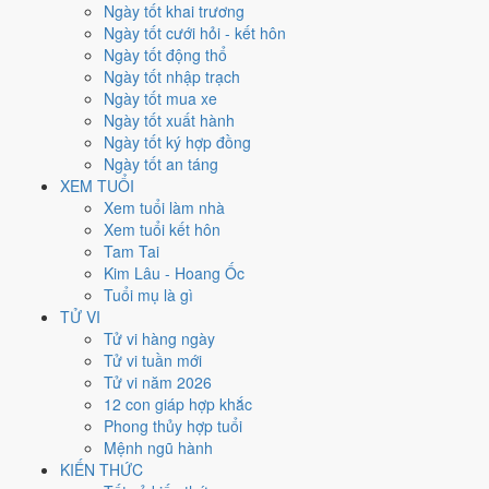
Thứ Tư
Ngày tốt khai trương
Ngày Âm
Ngày tốt cưới hỏi - kết hôn
Tháng 10 năm 2026
Ngày tốt động thổ
21
Ngày tốt nhập trạch
Tháng 9 âm năm 2026
Ngày tốt mua xe
12
Ngày tốt xuất hành
Tiết Hàn Lộ
Ngày tốt ký hợp đồng
Giờ
Ngày tốt an táng
Nhâm Tý
XEM TUỔI
Ngày 12
Xem tuổi làm nhà
Mậu Thìn
Xem tuổi kết hôn
Tháng 9
Tam Tai
Mậu Tuất
Kim Lâu - Hoang Ốc
Năm 2026
Tuổi mụ là gì
Bính Ngọ
TỬ VI
Tử vi hàng ngày
Ngày Mậu Thìn có Trực
Phá
(ngày phá hoại - đại hung, kỵ trăm sự)
Tử vi tuần mới
nhưng gặp Sao
Thanh Long hoàng đạo
. Điểm trung bình 7 việc
Tử vi năm 2026
chính chỉ
3.1/10
nên đây là
Ngày Đại Hung
, tránh hẳn cưới hỏi, khai
12 con giáp hợp khắc
trương, động thổ.
Phong thủy hợp tuổi
Mệnh ngũ hành
Tuổi
Thân, Tý, Dậu
hợp ngày; tuổi
Tuất
nên thận trọng (Lục Xung).
KIẾN THỨC
Ngày 21/10/2026 chỉ đạt
3.1/10
cho việc trọng đại. Có
2 ngày gần