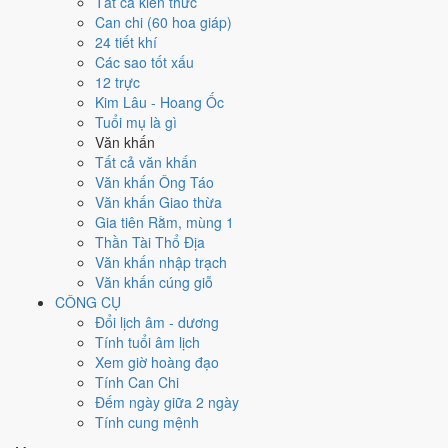
Tất cả kiến thức
đây tốt hơn
để thay thế, xem mục xử lý bên dưới.
Can chi (60 hoa giáp)
24 tiết khí
Ngày 21/10/2026 tốt hay xấu cho
Các sao tốt xấu
12 trực
việc gì?
Kim Lâu - Hoang Ốc
Tuổi mụ là gì
Ngày 21/10/2026 đạt
3.1/10
trung bình cho 7 việc chính: cao nhất là
Văn khấn
Chữa bệnh (tham khảo) (6/10)
, thấp nhất là
Kết bạn - gặp gỡ
Tất cả văn khấn
(2/10)
. Trực Phá (ngày phá hoại - đại hung, kỵ trăm sự) nhưng gặp
Văn khấn Ông Táo
Sao Thanh Long hoàng đạo nên điểm từng việc chênh nhau như bảng
Văn khấn Giao thừa
dưới.
Gia tiên Rằm, mùng 1
Thần Tài Thổ Địa
💍
Cưới hỏi - đính hôn
Văn khấn nhập trạch
3
/10
Xấu
Văn khấn cúng giỗ
Cưới hỏi - đính hôn hôm nay ở
mức xấu (3/10)
nhờ hợp
Ngày
CÔNG CỤ
Hoàng Đạo
, nhưng Trực Phá và Ngày Đại Hung kéo giảm điểm.
Đổi lịch âm - dương
Cách tính ngày tốt
Tính tuổi âm lịch
🏪
Khai trương - mở cửa hàng
Xem giờ hoàng đạo
4
/10
Trung bình
Tính Can Chi
Khai trương - mở cửa hàng hôm nay ở
mức trung bình (4/10)
Đếm ngày giữa 2 ngày
nhờ hợp
Sao Cơ và Ngày Hoàng Đạo
, nhưng Trực Phá và
Tính cung mệnh
Ngày Đại Hung kéo giảm điểm.