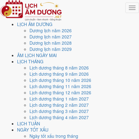
Togg
navig
LỊCH ÂM DƯƠNG
Trang chủ
Dương lịch năm 2026
Lịch năm 2026
Dương lịch năm 2027
Tháng 10/2026
Dương lịch năm 2028
Ngày 21/10/2026 (Mậu Thìn)
Dương lịch năm 2029
ÂM LỊCH NGÀY MAI
Xem ngày
21/10/2026
LỊCH THÁNG
Lịch dương tháng 8 năm 2026
dương lịch - Ngày 12/9 âm
Lịch dương tháng 9 năm 2026
Lịch dương tháng 10 năm 2026
lịch (Mậu Thìn) tốt hay xấu?
Lịch dương tháng 11 năm 2026
Lịch dương tháng 12 năm 2026
Lịch dương tháng 1 năm 2027
Ngày 21/10/2026 dương lịch (Thứ Tư) là ngày 12/9/2026 âm lịch
,
Lịch dương tháng 2 năm 2027
tức ngày
Mậu Thìn
- Cùng hành, Trực Phá, Sao Cơ, nạp âm Đại Lâm
Lịch dương tháng 3 năm 2027
Mộc. Tổng hòa, đây là
Ngày Đại Hung
với điểm trung bình
3.1/10
cho
Lịch dương tháng 4 năm 2027
các việc quan trọng. Giờ Hoàng Đạo trong ngày:
Dần, Thìn, Tỵ, Thân,
LỊCH TUẦN
Dậu, Hợi
.
NGÀY TỐT XẤU
Ngày Dương
Ngày tốt xấu trong tháng