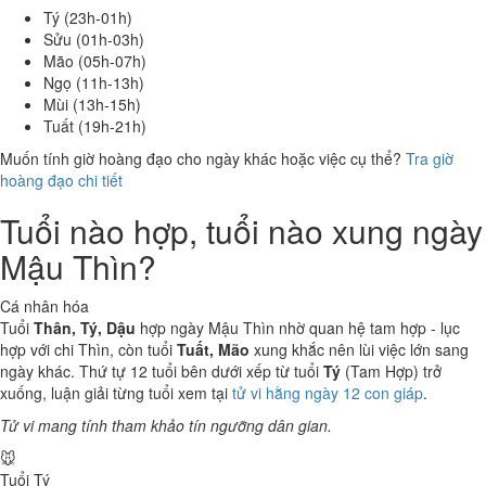
Tý (23h-01h)
Sửu (01h-03h)
Mão (05h-07h)
Ngọ (11h-13h)
Mùi (13h-15h)
Tuất (19h-21h)
Muốn tính giờ hoàng đạo cho ngày khác hoặc việc cụ thể?
Tra giờ
hoàng đạo chi tiết
Tuổi nào hợp, tuổi nào xung ngày
Mậu Thìn?
Cá nhân hóa
Tuổi
Thân, Tý, Dậu
hợp ngày Mậu Thìn nhờ quan hệ tam hợp - lục
hợp với chi Thìn, còn tuổi
Tuất, Mão
xung khắc nên lùi việc lớn sang
ngày khác. Thứ tự 12 tuổi bên dưới xếp từ tuổi
Tý
(Tam Hợp) trở
xuống, luận giải từng tuổi xem tại
tử vi hằng ngày 12 con giáp
.
Tử vi mang tính tham khảo tín ngưỡng dân gian.
🐭
Tuổi Tý