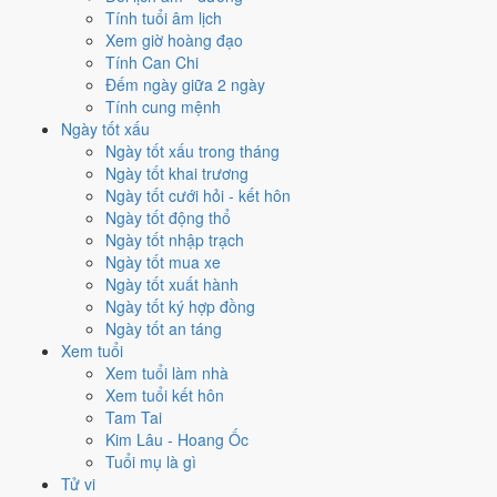
Tính tuổi âm lịch
Hoàng Đạo
, nhưng Trực Phá và Ngày Đại Hung kéo giảm điểm.
Xem giờ hoàng đạo
Cách tính ngày tốt
Tính Can Chi
✈️
Xuất hành - đi xa
Đếm ngày giữa 2 ngày
3
/10
Xấu
Tính cung mệnh
Xuất hành - đi xa hôm nay ở
mức xấu (3/10)
nhờ hợp
Ngày
Ngày tốt xấu
Hoàng Đạo
, nhưng Trực Phá và Ngày Đại Hung kéo giảm điểm.
Ngày tốt xấu trong tháng
Ngày tốt khai trương
Cách tính ngày tốt
Ngày tốt cưới hỏi - kết hôn
Tìm hiểu cách chấm:
Trực Phá nghĩa là gì
·
Sao Cơ trong 28 Tú
·
phân
Ngày tốt động thổ
biệt Hoàng Đạo - Hắc Đạo
·
Can Chi và Ngũ hành ngày
Ngày tốt nhập trạch
Điểm số tổng hợp từ Trực, Sao 28 Tú và Hoàng Đạo - Hắc Đạo.
So
Ngày tốt mua xe
sánh cả tháng
Ngày tốt xuất hành
Ngày tốt ký hợp đồng
Nếu ngày 21/10/2026 không hợp
Ngày tốt an táng
việc của bạn thì sao?
Xem tuổi
Xem tuổi làm nhà
Xem tuổi kết hôn
Ngày 21/10 bị chấm thấp không có nghĩa phải hoãn hết. Hai việc bị
Tam Tai
chấm thấp nhất hôm nay là
kết bạn (2/10) và trồng cây (2/10)
. Có
3
Kim Lâu - Hoang Ốc
cách hạ rủi ro
mà vẫn giữ được lịch của bạn.
Tuổi mụ là gì
Coi việc vào giờ Hoàng Đạo trong chính ngày này.
Khung
Tử vi