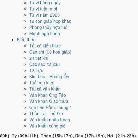
Thìn (07h-09h)
rơi đúng giờ hành chính nên dễ sắp xếp nhất
Tử vi hàng ngày
cho việc buộc phải làm đúng ngày 21/10/2026. Bảng đủ 6 giờ
Tử vi tuần mới
Hoàng Đạo và 6 giờ Hắc Đạo nằm ngay mục kế tiếp.
Tử vi năm 2026
12 con giáp hợp khắc
Dời sang ngày tốt gần nhất.
Gần nhất là
ngày 19/10 (Bính
Phong thủy hợp tuổi
Dần)
-
7.3/10
, mức Cát, cao hơn 3.1/10 của ngày đang xem.
Mệnh ngũ hành
Lựa chọn thứ hai là
ngày 25/10 (Nhâm Thân)
-
8.6/10
, mức Đại
Kiến thức
Cát, cao hơn 3.1/10 của ngày đang xem.
Tất cả kiến thức
Can chi (60 hoa giáp)
Mượn tuổi hợp đứng chủ lễ.
Tuổi
Thân, Tý, Dậu
hợp ngày
24 tiết khí
Mậu Thìn, nhờ người tuổi này thay mặt động thổ hoặc nhận lễ
Các sao tốt xấu
giúp giảm phần xung của gia chủ. Cách chọn người mượn tuổi
12 trực
xem tại
hướng dẫn xem tuổi làm nhà
.
Kim Lâu - Hoang Ốc
Các cách trên dựa trên quy tắc lịch pháp truyền thống, mang tính
Tuổi mụ là gì
tham khảo văn hóa - tín ngưỡng, không thay thế quyết định chuyên
Tất cả văn khấn
môn của bạn.
Văn khấn Ông Táo
Văn khấn Giao thừa
Giờ hoàng đạo ngày 21/10/2026
Gia tiên Rằm, mùng 1
Thần Tài Thổ Địa
là những giờ nào?
Văn khấn nhập trạch
Văn khấn cúng giỗ
Ngày Mậu Thìn có
6 giờ Hoàng Đạo
:
Dần (03h-05h), Thìn (07h-
09h), Tỵ (09h-11h), Thân (15h-17h), Dậu (17h-19h), Hợi (21h-23h)
.