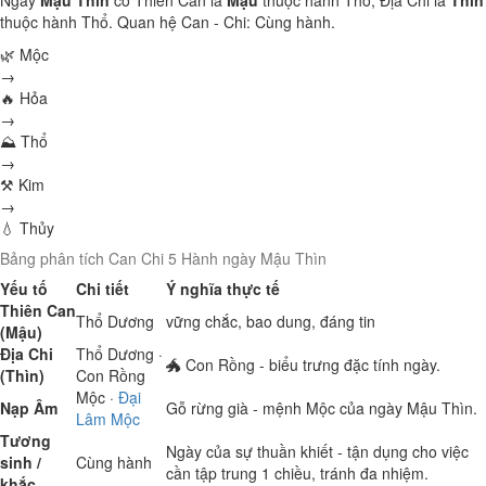
Ngày
Mậu Thìn
có Thiên Can là
Mậu
thuộc hành
Thổ
, Địa Chi là
Thìn
thuộc hành
Thổ
. Quan hệ Can - Chi:
Cùng hành
.
🌿 Mộc
→
🔥 Hỏa
→
⛰ Thổ
→
⚒ Kim
→
💧 Thủy
Bảng phân tích Can Chi 5 Hành ngày Mậu Thìn
Yếu tố
Chi tiết
Ý nghĩa thực tế
Thiên Can
Thổ
Dương
vững chắc, bao dung, đáng tin
(Mậu)
Địa Chi
Thổ
Dương ·
🐲 Con Rồng - biểu trưng đặc tính ngày.
(Thìn)
Con Rồng
Mộc
·
Đại
Nạp Âm
Gỗ rừng già - mệnh Mộc của ngày Mậu Thìn.
Lâm Mộc
Tương
Ngày của sự thuần khiết - tận dụng cho việc
sinh /
Cùng hành
cần tập trung 1 chiều, tránh đa nhiệm.
khắc