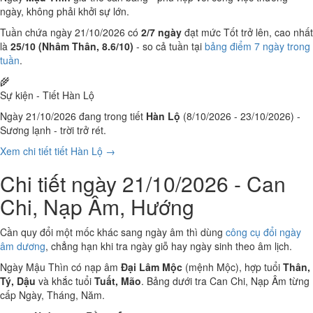
ngày, không phải khởi sự lớn.
Tuần chứa ngày 21/10/2026 có
2/7 ngày
đạt mức Tốt trở lên, cao nhất
là
25/10 (Nhâm Thân, 8.6/10)
- so cả tuần tại
bảng điểm 7 ngày trong
tuần
.
🌾
Sự kiện - Tiết Hàn Lộ
Ngày 21/10/2026 đang trong tiết
Hàn Lộ
(8/10/2026 - 23/10/2026) -
Sương lạnh - trời trở rét.
Xem chi tiết tiết Hàn Lộ →
Chi tiết ngày 21/10/2026 - Can
Chi, Nạp Âm, Hướng
Cần quy đổi một mốc khác sang ngày âm thì dùng
công cụ đổi ngày
âm dương
, chẳng hạn khi tra ngày giỗ hay ngày sinh theo âm lịch.
Ngày Mậu Thìn có nạp âm
Đại Lâm Mộc
(mệnh Mộc), hợp tuổi
Thân,
Tý, Dậu
và khắc tuổi
Tuất, Mão
. Bảng dưới tra Can Chi, Nạp Âm từng
cấp Ngày, Tháng, Năm.