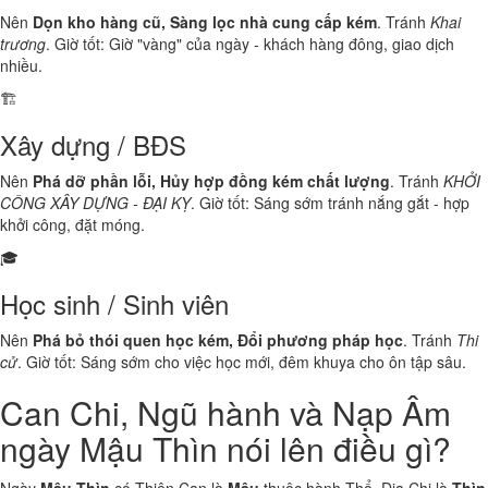
Nên
Dọn kho hàng cũ, Sàng lọc nhà cung cấp kém
. Tránh
Khai
trương
. Giờ tốt: Giờ "vàng" của ngày - khách hàng đông, giao dịch
nhiều.
🏗️
Xây dựng / BĐS
Nên
Phá dỡ phần lỗi, Hủy hợp đồng kém chất lượng
. Tránh
KHỞI
CÔNG XÂY DỰNG - ĐẠI KỴ
. Giờ tốt: Sáng sớm tránh nắng gắt - hợp
khởi công, đặt móng.
🎓
Học sinh / Sinh viên
Nên
Phá bỏ thói quen học kém, Đổi phương pháp học
. Tránh
Thi
cử
. Giờ tốt: Sáng sớm cho việc học mới, đêm khuya cho ôn tập sâu.
Can Chi, Ngũ hành và Nạp Âm
ngày Mậu Thìn nói lên điều gì?