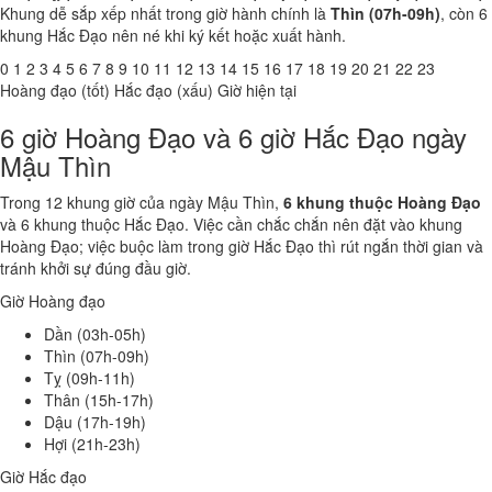
Khung dễ sắp xếp nhất trong giờ hành chính là
Thìn (07h-09h)
, còn 6
khung Hắc Đạo nên né khi ký kết hoặc xuất hành.
0
1
2
3
4
5
6
7
8
9
10
11
12
13
14
15
16
17
18
19
20
21
22
23
Hoàng đạo (tốt)
Hắc đạo (xấu)
Giờ hiện tại
6 giờ Hoàng Đạo và 6 giờ Hắc Đạo ngày
Mậu Thìn
Trong 12 khung giờ của ngày Mậu Thìn,
6 khung thuộc Hoàng Đạo
và 6 khung thuộc Hắc Đạo. Việc cần chắc chắn nên đặt vào khung
Hoàng Đạo; việc buộc làm trong giờ Hắc Đạo thì rút ngắn thời gian và
tránh khởi sự đúng đầu giờ.
Giờ Hoàng đạo
Dần (03h-05h)
Thìn (07h-09h)
Tỵ (09h-11h)
Thân (15h-17h)
Dậu (17h-19h)
Hợi (21h-23h)
Giờ Hắc đạo