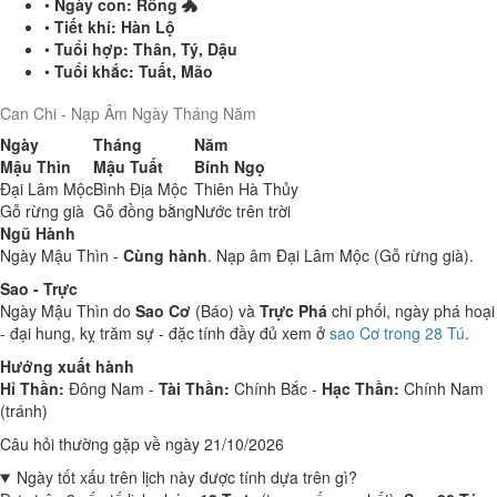
•
Ngày con:
Rồng 🐲
•
Tiết khí:
Hàn Lộ
•
Tuổi hợp:
Thân, Tý, Dậu
•
Tuổi khắc:
Tuất, Mão
Can Chi - Nạp Âm Ngày Tháng Năm
Ngày
Tháng
Năm
Mậu Thìn
Mậu Tuất
Bính Ngọ
Đại Lâm Mộc
Bình Địa Mộc
Thiên Hà Thủy
Gỗ rừng già
Gỗ đồng bằng
Nước trên trời
Ngũ Hành
Ngày Mậu Thìn -
Cùng hành
. Nạp âm Đại Lâm Mộc (Gỗ rừng già).
Sao - Trực
Ngày Mậu Thìn do
Sao Cơ
(Báo) và
Trực Phá
chi phối, ngày phá hoại
- đại hung, kỵ trăm sự - đặc tính đầy đủ xem ở
sao Cơ trong 28 Tú
.
Hướng xuất hành
Hỉ Thần:
Đông Nam -
Tài Thần:
Chính Bắc -
Hạc Thần:
Chính Nam
(tránh)
Câu hỏi thường gặp về ngày 21/10/2026
Ngày tốt xấu trên lịch này được tính dựa trên gì?