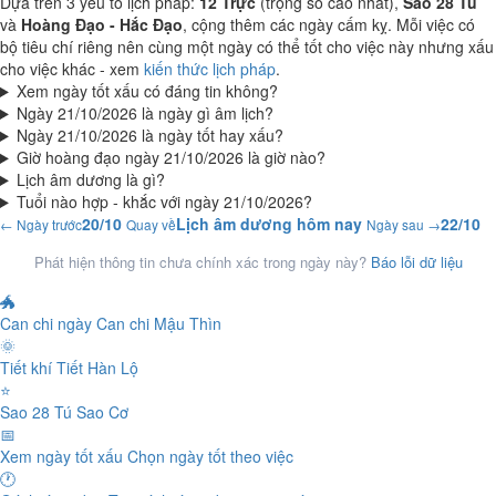
Dựa trên 3 yếu tố lịch pháp:
12 Trực
(trọng số cao nhất),
Sao 28 Tú
và
Hoàng Đạo - Hắc Đạo
, cộng thêm các ngày cấm kỵ. Mỗi việc có
bộ tiêu chí riêng nên cùng một ngày có thể tốt cho việc này nhưng xấu
cho việc khác - xem
kiến thức lịch pháp
.
Xem ngày tốt xấu có đáng tin không?
Ngày 21/10/2026 là ngày gì âm lịch?
Ngày 21/10/2026 là ngày tốt hay xấu?
Giờ hoàng đạo ngày 21/10/2026 là giờ nào?
Lịch âm dương là gì?
Tuổi nào hợp - khắc với ngày 21/10/2026?
20/10
Lịch âm dương hôm nay
22/10
← Ngày trước
Quay về
Ngày sau →
Phát hiện thông tin chưa chính xác trong ngày này?
Báo lỗi dữ liệu
🐲
Can chi ngày
Can chi Mậu Thìn
🌞
Tiết khí
Tiết Hàn Lộ
⭐
Sao 28 Tú
Sao Cơ
📅
Xem ngày tốt xấu
Chọn ngày tốt theo việc
🕐