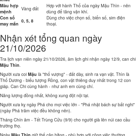
Màu hợp
Hợp với hành Thổ của ngày Mậu Thìn - nên
Vàng đất
mệnh
dùng để tăng vận khí.
Con số
Dùng cho việc chọn số, biển số, sim điện
0, 5, 8
may mắn
thoại.
Nhận xét tổng quan ngày
21/10/2026
Tra lịch vạn niên ngày 21/10/2026, âm lịch ghi nhận ngày 12/9, can chi
Mậu Thìn
.
Người xưa coi
Mậu
là "thổ vượng" - đất dày, sinh ra vạn vật. Thìn là
Thổ Dương - biểu tượng Rồng, con vật thiêng duy nhất trong 12 con
giáp. Can Chi cùng hành - như anh em cùng chí.
Năng lượng đồng nhất, không xung đột nội tại.
Người xưa kỵ ngày Phá cho mọi việc lớn - "Phá nhật bách sự bất nghi"
(ngày Phá trăm việc đều không nên).
Tháng Chín âm - Tết Trùng Cửu (9/9) cho người già lên núi cao cầu
trường thọ.
Ngày
Mậu Thìn
giữ thế cân bằng - phù hợp với công việc thường