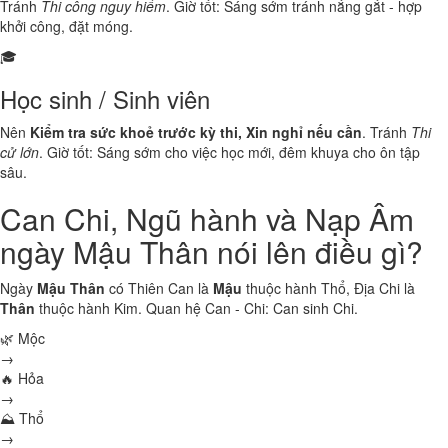
Tránh
Thi công nguy hiểm
. Giờ tốt: Sáng sớm tránh nắng gắt - hợp
khởi công, đặt móng.
🎓
Học sinh / Sinh viên
Nên
Kiểm tra sức khoẻ trước kỳ thi, Xin nghỉ nếu cần
. Tránh
Thi
cử lớn
. Giờ tốt: Sáng sớm cho việc học mới, đêm khuya cho ôn tập
sâu.
Can Chi, Ngũ hành và Nạp Âm
ngày Mậu Thân nói lên điều gì?
Ngày
Mậu Thân
có Thiên Can là
Mậu
thuộc hành
Thổ
, Địa Chi là
Thân
thuộc hành
Kim
. Quan hệ Can - Chi:
Can sinh Chi
.
🌿 Mộc
→
🔥 Hỏa
→
⛰ Thổ
→