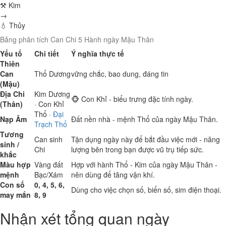
⚒ Kim
→
💧 Thủy
Bảng phân tích Can Chi 5 Hành ngày Mậu Thân
Yếu tố
Chi tiết
Ý nghĩa thực tế
Thiên
Can
Thổ
Dương
vững chắc, bao dung, đáng tin
(Mậu)
Địa Chi
Kim
Dương
🐵 Con Khỉ - biểu trưng đặc tính ngày.
(Thân)
· Con Khỉ
Thổ
·
Đại
Nạp Âm
Đất nền nhà - mệnh Thổ của ngày Mậu Thân.
Trạch Thổ
Tương
Can sinh
Tận dụng ngày này để bắt đầu việc mới - năng
sinh /
Chi
lượng bên trong bạn được vũ trụ tiếp sức.
khắc
Màu hợp
Vàng đất
Hợp với hành Thổ - Kim của ngày Mậu Thân -
mệnh
Bạc/Xám
nên dùng để tăng vận khí.
Con số
0, 4, 5, 6,
Dùng cho việc chọn số, biển số, sim điện thoại.
may mắn
8, 9
Nhận xét tổng quan ngày