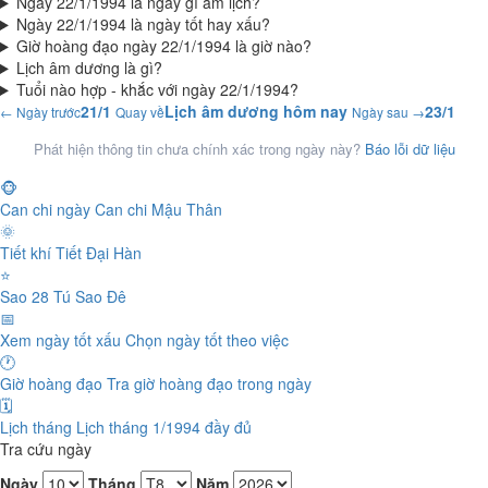
Ngày 22/1/1994 là ngày gì âm lịch?
Ngày 22/1/1994 là ngày tốt hay xấu?
Giờ hoàng đạo ngày 22/1/1994 là giờ nào?
Lịch âm dương là gì?
Tuổi nào hợp - khắc với ngày 22/1/1994?
21/1
Lịch âm dương hôm nay
23/1
← Ngày trước
Quay về
Ngày sau →
Phát hiện thông tin chưa chính xác trong ngày này?
Báo lỗi dữ liệu
🐵
Can chi ngày
Can chi Mậu Thân
🌞
Tiết khí
Tiết Đại Hàn
⭐
Sao 28 Tú
Sao Đê
📅
Xem ngày tốt xấu
Chọn ngày tốt theo việc
🕐
Giờ hoàng đạo
Tra giờ hoàng đạo trong ngày
🗓️
Lịch tháng
Lịch tháng 1/1994 đầy đủ
Tra cứu ngày
Ngày
Tháng
Năm