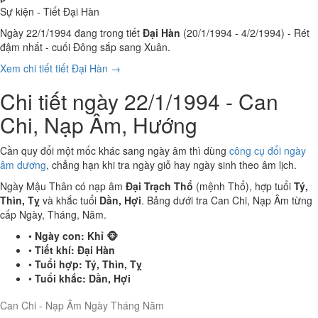
Sự kiện - Tiết Đại Hàn
Ngày 22/1/1994 đang trong tiết
Đại Hàn
(20/1/1994 - 4/2/1994) - Rét
đậm nhất - cuối Đông sắp sang Xuân.
Xem chi tiết tiết Đại Hàn →
Chi tiết ngày 22/1/1994 - Can
Chi, Nạp Âm, Hướng
Cần quy đổi một mốc khác sang ngày âm thì dùng
công cụ đổi ngày
âm dương
, chẳng hạn khi tra ngày giỗ hay ngày sinh theo âm lịch.
Ngày Mậu Thân có nạp âm
Đại Trạch Thổ
(mệnh Thổ), hợp tuổi
Tý,
Thìn, Tỵ
và khắc tuổi
Dần, Hợi
. Bảng dưới tra Can Chi, Nạp Âm từng
cấp Ngày, Tháng, Năm.
•
Ngày con:
Khỉ 🐵
•
Tiết khí:
Đại Hàn
•
Tuổi hợp:
Tý, Thìn, Tỵ
•
Tuổi khắc:
Dần, Hợi
Can Chi - Nạp Âm Ngày Tháng Năm