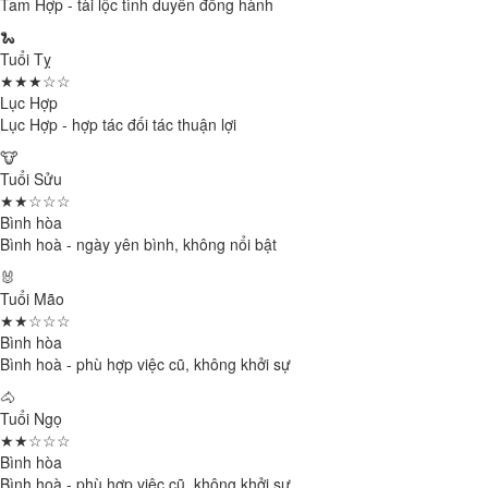
Tam Hợp - tài lộc tình duyên đồng hành
🐍
Tuổi Tỵ
★★★☆☆
Lục Hợp
Lục Hợp - hợp tác đối tác thuận lợi
🐮
Tuổi Sửu
★★☆☆☆
Bình hòa
Bình hoà - ngày yên bình, không nổi bật
🐰
Tuổi Mão
★★☆☆☆
Bình hòa
Bình hoà - phù hợp việc cũ, không khởi sự
🐴
Tuổi Ngọ
★★☆☆☆
Bình hòa
Bình hoà - phù hợp việc cũ, không khởi sự