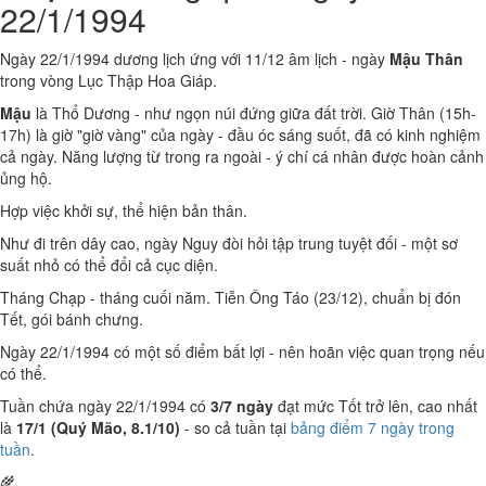
22/1/1994
Ngày 22/1/1994 dương lịch ứng với 11/12 âm lịch - ngày
Mậu Thân
trong vòng Lục Thập Hoa Giáp.
Mậu
là Thổ Dương - như ngọn núi đứng giữa đất trời. Giờ Thân (15h-
17h) là giờ "giờ vàng" của ngày - đầu óc sáng suốt, đã có kinh nghiệm
cả ngày. Năng lượng từ trong ra ngoài - ý chí cá nhân được hoàn cảnh
ủng hộ.
Hợp việc khởi sự, thể hiện bản thân.
Như đi trên dây cao, ngày Nguy đòi hỏi tập trung tuyệt đối - một sơ
suất nhỏ có thể đổi cả cục diện.
Tháng Chạp - tháng cuối năm. Tiễn Ông Táo (23/12), chuẩn bị đón
Tết, gói bánh chưng.
Ngày 22/1/1994 có một số điểm bất lợi - nên hoãn việc quan trọng nếu
có thể.
Tuần chứa ngày 22/1/1994 có
3/7 ngày
đạt mức Tốt trở lên, cao nhất
là
17/1 (Quý Mão, 8.1/10)
- so cả tuần tại
bảng điểm 7 ngày trong
tuần
.
🌾