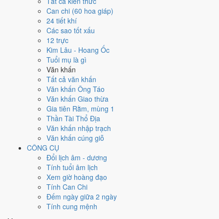
Ngày 22/1/1994 tốt hay xấu cho
Tất cả kiến thức
Can chi (60 hoa giáp)
việc gì?
24 tiết khí
Các sao tốt xấu
12 trực
Ngày 22/1/1994 đạt
5.0/10
trung bình cho 7 việc chính: cao nhất là
Kim Lâu - Hoang Ốc
Đính hôn - dạm ngõ (6/10)
, thấp nhất là
Mua xe - tậu xe (4/10)
. Trực
Tuổi mụ là gì
Nguy (ngày nguy hiểm, đầy biến động) nhưng gặp Sao Tư Mệnh
Văn khấn
hoàng đạo nên điểm từng việc chênh nhau như bảng dưới.
Tất cả văn khấn
💍
Cưới hỏi - đính hôn
Văn khấn Ông Táo
5
/10
Trung bình
Văn khấn Giao thừa
Cưới hỏi - đính hôn hôm nay ở
mức trung bình (5/10)
nhờ hợp
Gia tiên Rằm, mùng 1
Ngày Hoàng Đạo
, nhưng Sao Đê kéo giảm điểm.
Thần Tài Thổ Địa
Văn khấn nhập trạch
Cách tính ngày tốt
Văn khấn cúng giỗ
🏪
Khai trương - mở cửa hàng
CÔNG CỤ
6
/10
Tốt
Đổi lịch âm - dương
Khai trương - mở cửa hàng hôm nay ở
mức tốt (6/10)
nhờ hợp
Tính tuổi âm lịch
Ngày Hoàng Đạo
.
Xem giờ hoàng đạo
Cách tính ngày tốt
Tính Can Chi
🤝
Ký hợp đồng - giao ước
Đếm ngày giữa 2 ngày
4
/10
Trung bình
Tính cung mệnh
Ký hợp đồng - giao ước hôm nay ở
mức trung bình (4/10)
nhờ