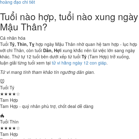
hoàng đạo chi tiết
Tuổi nào hợp, tuổi nào xung ngày
Mậu Thân?
Cá nhân hóa
Tuổi
Tý, Thìn, Tỵ
hợp ngày Mậu Thân nhờ quan hệ tam hợp - lục hợp
với chi Thân, còn tuổi
Dần, Hợi
xung khắc nên lùi việc lớn sang ngày
khác. Thứ tự 12 tuổi bên dưới xếp từ tuổi
Tý
(Tam Hợp) trở xuống,
luận giải từng tuổi xem tại
tử vi hằng ngày 12 con giáp
.
Tử vi mang tính tham khảo tín ngưỡng dân gian.
🐭
Tuổi Tý
★★★★☆
Tam Hợp
Tam Hợp - quý nhân phù trợ, chốt deal dễ dàng
🐲
Tuổi Thìn
★★★★☆
Tam Hợp