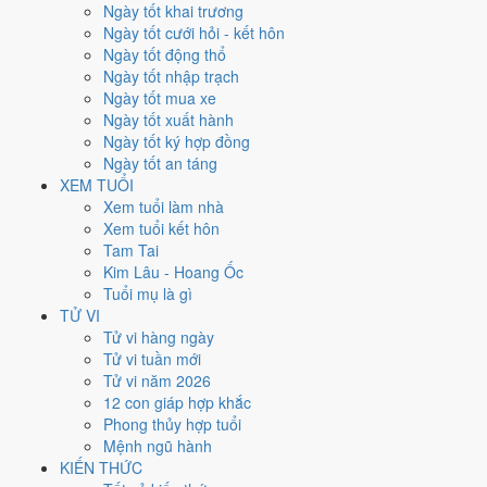
Thứ Bảy
Ngày tốt khai trương
Ngày Âm
Ngày tốt cưới hỏi - kết hôn
Tháng 1 năm 1994
Ngày tốt động thổ
22
Ngày tốt nhập trạch
Tháng 12 âm năm 1993
Ngày tốt mua xe
11
Ngày tốt xuất hành
Tiết Đại Hàn
Ngày tốt ký hợp đồng
Giờ
Ngày tốt an táng
Nhâm Tý
XEM TUỔI
Ngày 11
Xem tuổi làm nhà
Mậu Thân
Xem tuổi kết hôn
Tháng 12
Tam Tai
Ất Sửu
Kim Lâu - Hoang Ốc
Năm 1993
Tuổi mụ là gì
Quý Dậu
TỬ VI
Tử vi hàng ngày
Ngày Mậu Thân có Trực
Nguy
(ngày nguy hiểm, đầy biến động)
Tử vi tuần mới
nhưng gặp Sao
Tư Mệnh hoàng đạo
. Điểm trung bình 7 việc chính
Tử vi năm 2026
5.0/10
nên đây là
Ngày Bình Hòa
, phù hợp với công việc thường
12 con giáp hợp khắc
ngày.
Phong thủy hợp tuổi
Mệnh ngũ hành
Tuổi
Tý, Thìn, Tỵ
hợp ngày; tuổi
Dần
nên thận trọng (Lục Xung).
KIẾN THỨC