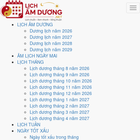
Togg
navig
LỊCH ÂM DƯƠNG
Trang chủ
Dương lịch năm 2026
Lịch năm 1994
Dương lịch năm 2027
Tháng 1/1994
Dương lịch năm 2028
Ngày 22/1/1994 (Mậu Thân)
Dương lịch năm 2029
ÂM LỊCH NGÀY MAI
Xem ngày
22/1/1994
dương
LỊCH THÁNG
Lịch dương tháng 8 năm 2026
lịch - Ngày 11/12 âm lịch
Lịch dương tháng 9 năm 2026
Lịch dương tháng 10 năm 2026
(Mậu Thân) tốt hay xấu?
Lịch dương tháng 11 năm 2026
Lịch dương tháng 12 năm 2026
Lịch dương tháng 1 năm 2027
Ngày 22/1/1994 dương lịch (Thứ Bảy) là ngày 11/12/1993 âm lịch
,
Lịch dương tháng 2 năm 2027
tức ngày
Mậu Thân
- Can sinh Chi, Trực Nguy, Sao Đê, nạp âm Đại
Lịch dương tháng 3 năm 2027
Trạch Thổ. Tổng hòa, đây là
Ngày Bình Hòa
với điểm trung bình
Lịch dương tháng 4 năm 2027
5.0/10
cho các việc quan trọng. Giờ Hoàng Đạo trong ngày:
Tý, Sửu,
LỊCH TUẦN
Thìn, Tỵ, Mùi, Tuất
.
NGÀY TỐT XẤU
Ngày Dương
Ngày tốt xấu trong tháng