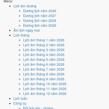
Menu
hợp
Ngày Hoàng Đạo
, nhưng Trực Nguy kéo giảm điểm.
Lịch âm dương
Cách tính ngày tốt
Dương lịch năm 2026
🏗️
Động thổ - khởi công
Dương lịch năm 2027
4
/10
Trung bình
Dương lịch năm 2028
Động thổ - khởi công hôm nay ở
mức trung bình (4/10)
nhờ
Dương lịch năm 2029
hợp
Ngày Hoàng Đạo
, nhưng Trực Nguy kéo giảm điểm.
Âm lịch ngày mai
Lịch tháng
Cách tính ngày tốt
Lịch âm tháng 1 năm 2026
🏡
Nhập trạch - vào nhà mới
Lịch âm tháng 2 năm 2026
6
/10
Tốt
Lịch âm tháng 3 năm 2026
Nhập trạch - vào nhà mới hôm nay ở
mức tốt (6/10)
nhờ hợp
Lịch âm tháng 4 năm 2026
Ngày Hoàng Đạo
.
Lịch âm tháng 5 năm 2026
Cách tính ngày tốt
Lịch âm tháng 6 năm 2026
🚗
Mua xe - tậu xe
Lịch âm tháng 7 năm 2026
4
/10
Trung bình
Lịch âm tháng 8 năm 2026
Mua xe - tậu xe hôm nay ở
mức trung bình (4/10)
nhờ hợp
Lịch âm tháng 9 năm 2026
Ngày Hoàng Đạo
, nhưng Trực Nguy kéo giảm điểm.
Lịch âm tháng 10 năm 2026
Lịch âm tháng 11 năm 2026
Cách tính ngày tốt
Lịch âm tháng 12 năm 2026
✈️
Xuất hành - đi xa
Lịch tuần
6
/10
Tốt
Công cụ
Xuất hành - đi xa hôm nay ở
mức tốt (6/10)
nhờ hợp
Ngày
Đổi lịch âm - dương
Hoàng Đạo
.