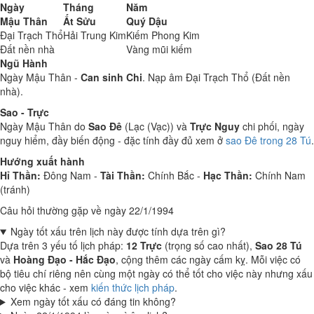
Ngày
Tháng
Năm
Mậu Thân
Ất Sửu
Quý Dậu
Đại Trạch Thổ
Hải Trung Kim
Kiếm Phong Kim
Đất nền nhà
Vàng mũi kiếm
Ngũ Hành
Ngày Mậu Thân -
Can sinh Chi
. Nạp âm Đại Trạch Thổ (Đất nền
nhà).
Sao - Trực
Ngày Mậu Thân do
Sao Đê
(Lạc (Vạc)) và
Trực Nguy
chi phối, ngày
nguy hiểm, đầy biến động - đặc tính đầy đủ xem ở
sao Đê trong 28 Tú
.
Hướng xuất hành
Hỉ Thần:
Đông Nam -
Tài Thần:
Chính Bắc -
Hạc Thần:
Chính Nam
(tránh)
Câu hỏi thường gặp về ngày 22/1/1994
Ngày tốt xấu trên lịch này được tính dựa trên gì?
Dựa trên 3 yếu tố lịch pháp:
12 Trực
(trọng số cao nhất),
Sao 28 Tú
và
Hoàng Đạo - Hắc Đạo
, cộng thêm các ngày cấm kỵ. Mỗi việc có
bộ tiêu chí riêng nên cùng một ngày có thể tốt cho việc này nhưng xấu
cho việc khác - xem
kiến thức lịch pháp
.
Xem ngày tốt xấu có đáng tin không?