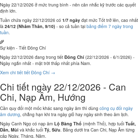
Ngày 22/12/2026 ở mức trung bình - nên cân nhắc kỹ trước các quyết
định lớn.
Tuần chứa ngày 22/12/2026 có
1/7 ngày
đạt mức Tốt trở lên, cao nhất
là
24/12 (Nhâm Thân, 9/10)
- so cả tuần tại
bảng điểm 7 ngày trong
tuần
.
🌾
Sự kiện - Tiết Đông Chí
Ngày 22/12/2026 đang trong tiết
Đông Chí
(22/12/2026 - 6/1/2026) -
Ngày ngắn nhất - mặt trời thấp nhất phía Nam.
Xem chi tiết tiết Đông Chí →
Chi tiết ngày 22/12/2026 - Can
Chi, Nạp Âm, Hướng
Cần quy đổi một mốc khác sang ngày âm thì dùng
công cụ đổi ngày
âm dương
, chẳng hạn khi tra ngày giỗ hay ngày sinh theo âm lịch.
Ngày Canh Ngọ có nạp âm
Lộ Bàng Thổ
(mệnh Thổ), hợp tuổi
Tuất,
Dần, Mùi
và khắc tuổi
Tý, Sửu
. Bảng dưới tra Can Chi, Nạp Âm từng
cấp Ngày, Tháng, Năm.