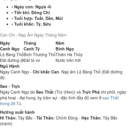
•
Ngày con:
Ngựa 🐴
•
Tiết khí:
Đông Chí
•
Tuổi hợp:
Tuất, Dần, Mùi
•
Tuổi khắc:
Tý, Sửu
Can Chi - Nạp Âm Ngày Tháng Năm
Ngày
Tháng
Năm
Canh Ngọ
Canh Tý
Bính Ngọ
Lộ Bàng Thổ
Bích Thượng Thổ
Thiên Hà Thủy
Đất đường đi
Đất tò vò
Nước trên trời
Ngũ Hành
Ngày Canh Ngọ -
Chi khắc Can
. Nạp âm Lộ Bàng Thổ (Đất đường
đi).
Sao - Trực
Ngày Canh Ngọ do
Sao Thất
(Trư (Heo)) và
Trực Phá
chi phối, ngày
phá hoại - đại hung, kỵ trăm sự - đặc tính đầy đủ xem ở
sao Thất
trong 28 Tú
.
Hướng xuất hành
Hỉ Thần:
Tây Bắc -
Tài Thần:
Chính Đông -
Hạc Thần:
Tây Bắc
(tránh)