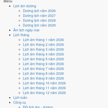
Ngày Hoàng Đạo
, nhưng Trực Phá và Ngày Đại Hung kéo giảm
Menu
điểm.
Lịch âm dương
Dương lịch năm 2026
Cách tính ngày tốt
Dương lịch năm 2027
🤝
Ký hợp đồng - giao ước
Dương lịch năm 2028
3
/10
Xấu
Dương lịch năm 2029
Ký hợp đồng - giao ước hôm nay ở
mức xấu (3/10)
nhờ hợp
Âm lịch ngày mai
Ngày Hoàng Đạo
, nhưng Trực Phá và Ngày Đại Hung kéo giảm
Lịch tháng
điểm.
Lịch âm tháng 1 năm 2026
Cách tính ngày tốt
Lịch âm tháng 2 năm 2026
🏗️
Động thổ - khởi công
Lịch âm tháng 3 năm 2026
4
/10
Trung bình
Lịch âm tháng 4 năm 2026
Động thổ - khởi công hôm nay ở
mức trung bình (4/10)
nhờ
Lịch âm tháng 5 năm 2026
hợp
Sao Thất và Ngày Hoàng Đạo
, nhưng Trực Phá và Ngày
Lịch âm tháng 6 năm 2026
Đại Hung kéo giảm điểm.
Lịch âm tháng 7 năm 2026
Lịch âm tháng 8 năm 2026
Cách tính ngày tốt
Lịch âm tháng 9 năm 2026
🏡
Nhập trạch - vào nhà mới
Lịch âm tháng 10 năm 2026
3
/10
Xấu
Lịch âm tháng 11 năm 2026
Nhập trạch - vào nhà mới hôm nay ở
mức xấu (3/10)
nhờ hợp
Lịch âm tháng 12 năm 2026
Ngày Hoàng Đạo
, nhưng Trực Phá và Ngày Đại Hung kéo giảm
Lịch tuần
điểm.
Công cụ
Cách tính ngày tốt
Đổi lịch âm - dương