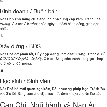
🏪
Kinh doanh / Buôn bán
Nên
Dọn kho hàng cũ, Sàng lọc nhà cung cấp kém
. Tránh
Khai
trương
. Giờ tốt: Giờ "vàng" của ngày - khách hàng đông, giao dịch
nhiều.
🏗️
Xây dựng / BĐS
Nên
Phá dỡ phần lỗi, Hủy hợp đồng kém chất lượng
. Tránh
KHỞI
CÔNG XÂY DỰNG - ĐẠI KỴ
. Giờ tốt: Sáng sớm tránh nắng gắt - hợp
khởi công, đặt móng.
🎓
Học sinh / Sinh viên
Nên
Phá bỏ thói quen học kém, Đổi phương pháp học
. Tránh
Thi
cử
. Giờ tốt: Sáng sớm cho việc học mới, đêm khuya cho ôn tập sâu.
Can Chi, Ngũ hành và Nạp Âm