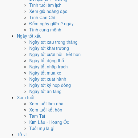
🚗
Mua xe - tậu xe
Tính tuổi âm lịch
3
/10
Xấu
Xem giờ hoàng đạo
Mua xe - tậu xe hôm nay ở
mức xấu (3/10)
nhờ hợp
Ngày
Tính Can Chi
Hoàng Đạo
, nhưng Trực Phá và Ngày Đại Hung kéo giảm điểm.
Đếm ngày giữa 2 ngày
Tính cung mệnh
Cách tính ngày tốt
Ngày tốt xấu
✈️
Xuất hành - đi xa
Ngày tốt xấu trong tháng
3
/10
Xấu
Ngày tốt khai trương
Xuất hành - đi xa hôm nay ở
mức xấu (3/10)
nhờ hợp
Ngày
Ngày tốt cưới hỏi - kết hôn
Hoàng Đạo
, nhưng Trực Phá và Ngày Đại Hung kéo giảm điểm.
Ngày tốt động thổ
Cách tính ngày tốt
Ngày tốt nhập trạch
Ngày tốt mua xe
Tìm hiểu cách chấm:
Trực Phá nghĩa là gì
·
Sao Thất trong 28 Tú
·
Ngày tốt xuất hành
phân biệt Hoàng Đạo - Hắc Đạo
·
Can Chi và Ngũ hành ngày
Ngày tốt ký hợp đồng
Điểm số tổng hợp từ Trực, Sao 28 Tú và Hoàng Đạo - Hắc Đạo.
So
Ngày tốt an táng
sánh cả tháng
Xem tuổi
Xem tuổi làm nhà
Nếu ngày 22/12/2026 không hợp
Xem tuổi kết hôn
việc của bạn thì sao?
Tam Tai
Kim Lâu - Hoang Ốc
Tuổi mụ là gì
Điểm thấp của ngày 22/12 là tín hiệu cần điều chỉnh, không phải lệnh
Tử vi
cấm. Hai việc bị chấm thấp nhất hôm nay là
kết bạn (2/10) và trồng