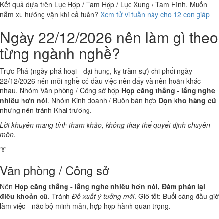
Kết quả dựa trên Lục Hợp / Tam Hợp / Lục Xung / Tam Hình. Muốn
nắm xu hướng vận khí cả tuần?
Xem tử vi tuần này cho 12 con giáp
Ngày 22/12/2026 nên làm gì theo
từng ngành nghề?
Trực Phá (ngày phá hoại - đại hung, kỵ trăm sự) chi phối ngày
22/12/2026 nên mỗi nghề có đầu việc nên đẩy và nên hoãn khác
nhau. Nhóm Văn phòng / Công sở hợp
Họp căng thẳng - lắng nghe
nhiều hơn nói
. Nhóm Kinh doanh / Buôn bán hợp
Dọn kho hàng cũ
nhưng nên tránh Khai trương.
Lời khuyên mang tính tham khảo, không thay thế quyết định chuyên
môn.
👔
Văn phòng / Công sở
Nên
Họp căng thẳng - lắng nghe nhiều hơn nói, Đàm phán lại
điều khoản cũ
. Tránh
Đề xuất ý tưởng mới
. Giờ tốt: Buổi sáng đầu giờ
làm việc - não bộ minh mẫn, hợp họp hành quan trọng.