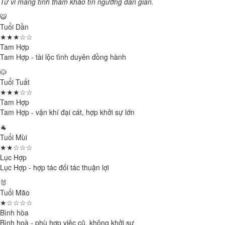
Tử vi mang tính tham khảo tín ngưỡng dân gian.
🐯
Tuổi Dần
★★★☆☆
Tam Hợp
Tam Hợp - tài lộc tình duyên đồng hành
🐶
Tuổi Tuất
★★★☆☆
Tam Hợp
Tam Hợp - vận khí đại cát, hợp khởi sự lớn
🐐
Tuổi Mùi
★★☆☆☆
Lục Hợp
Lục Hợp - hợp tác đối tác thuận lợi
🐰
Tuổi Mão
★☆☆☆☆
Bình hòa
Bình hoà - phù hợp việc cũ, không khởi sự