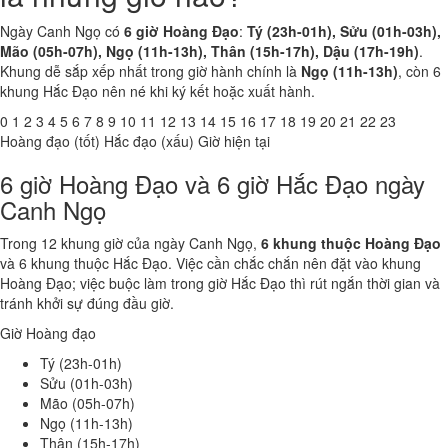
Ngày Canh Ngọ có
6 giờ Hoàng Đạo
:
Tý (23h-01h), Sửu (01h-03h),
Mão (05h-07h), Ngọ (11h-13h), Thân (15h-17h), Dậu (17h-19h)
.
Khung dễ sắp xếp nhất trong giờ hành chính là
Ngọ (11h-13h)
, còn 6
khung Hắc Đạo nên né khi ký kết hoặc xuất hành.
0
1
2
3
4
5
6
7
8
9
10
11
12
13
14
15
16
17
18
19
20
21
22
23
Hoàng đạo (tốt)
Hắc đạo (xấu)
Giờ hiện tại
6 giờ Hoàng Đạo và 6 giờ Hắc Đạo ngày
Canh Ngọ
Trong 12 khung giờ của ngày Canh Ngọ,
6 khung thuộc Hoàng Đạo
và 6 khung thuộc Hắc Đạo. Việc cần chắc chắn nên đặt vào khung
Hoàng Đạo; việc buộc làm trong giờ Hắc Đạo thì rút ngắn thời gian và
tránh khởi sự đúng đầu giờ.
Giờ Hoàng đạo
Tý (23h-01h)
Sửu (01h-03h)
Mão (05h-07h)
Ngọ (11h-13h)
Thân (15h-17h)