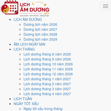
Togg
navig
LỊCH ÂM DƯƠNG
Trang chủ
Dương lịch năm 2026
Lịch năm 2026
Dương lịch năm 2027
Tháng 12/2026
Dương lịch năm 2028
Ngày 22/12/2026 (Canh Ngọ)
Dương lịch năm 2029
ÂM LỊCH NGÀY MAI
Xem ngày
22/12/2026
LỊCH THÁNG
Lịch dương tháng 8 năm 2026
dương lịch - Ngày 14/11 âm
Lịch dương tháng 9 năm 2026
Lịch dương tháng 10 năm 2026
lịch (Canh Ngọ) tốt hay
Lịch dương tháng 11 năm 2026
Lịch dương tháng 12 năm 2026
xấu?
Lịch dương tháng 1 năm 2027
Lịch dương tháng 2 năm 2027
Lịch dương tháng 3 năm 2027
Ngày 22/12/2026 dương lịch (Thứ Ba) là ngày 14/11/2026 âm lịch
,
Lịch dương tháng 4 năm 2027
tức ngày
Canh Ngọ
- Chi khắc Can, Trực Phá, Sao Thất, nạp âm Lộ
LỊCH TUẦN
Bàng Thổ. Tổng hòa, đây là
Ngày Đại Hung
với điểm trung bình
NGÀY TỐT XẤU
3.1/10
cho các việc quan trọng. Giờ Hoàng Đạo trong ngày:
Tý, Sửu,
Ngày tốt xấu trong tháng
Mão, Ngọ, Thân, Dậu
.