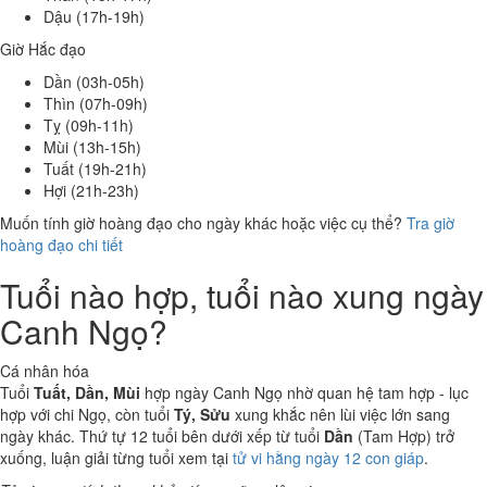
Dậu (17h-19h)
Giờ Hắc đạo
Dần (03h-05h)
Thìn (07h-09h)
Tỵ (09h-11h)
Mùi (13h-15h)
Tuất (19h-21h)
Hợi (21h-23h)
Muốn tính giờ hoàng đạo cho ngày khác hoặc việc cụ thể?
Tra giờ
hoàng đạo chi tiết
Tuổi nào hợp, tuổi nào xung ngày
Canh Ngọ?
Cá nhân hóa
Tuổi
Tuất, Dần, Mùi
hợp ngày Canh Ngọ nhờ quan hệ tam hợp - lục
hợp với chi Ngọ, còn tuổi
Tý, Sửu
xung khắc nên lùi việc lớn sang
ngày khác. Thứ tự 12 tuổi bên dưới xếp từ tuổi
Dần
(Tam Hợp) trở
xuống, luận giải từng tuổi xem tại
tử vi hằng ngày 12 con giáp
.