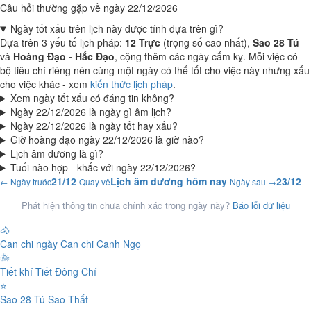
Câu hỏi thường gặp về ngày 22/12/2026
Ngày tốt xấu trên lịch này được tính dựa trên gì?
Dựa trên 3 yếu tố lịch pháp:
12 Trực
(trọng số cao nhất),
Sao 28 Tú
và
Hoàng Đạo - Hắc Đạo
, cộng thêm các ngày cấm kỵ. Mỗi việc có
bộ tiêu chí riêng nên cùng một ngày có thể tốt cho việc này nhưng xấu
cho việc khác - xem
kiến thức lịch pháp
.
Xem ngày tốt xấu có đáng tin không?
Ngày 22/12/2026 là ngày gì âm lịch?
Ngày 22/12/2026 là ngày tốt hay xấu?
Giờ hoàng đạo ngày 22/12/2026 là giờ nào?
Lịch âm dương là gì?
Tuổi nào hợp - khắc với ngày 22/12/2026?
21/12
Lịch âm dương hôm nay
23/12
← Ngày trước
Quay về
Ngày sau →
Phát hiện thông tin chưa chính xác trong ngày này?
Báo lỗi dữ liệu
🐴
Can chi ngày
Can chi Canh Ngọ
🌞
Tiết khí
Tiết Đông Chí
⭐
Sao 28 Tú
Sao Thất