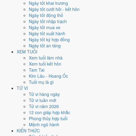
Ngày tốt khai trương
Ngày Dương
Ngày tốt cưới hỏi - kết hôn
Thứ Ba
Ngày tốt động thổ
Ngày Âm
Ngày tốt nhập trạch
Tháng 12 năm 2026
Ngày tốt mua xe
22
Ngày tốt xuất hành
Tháng 11 âm năm 2026
Ngày tốt ký hợp đồng
14
Ngày tốt an táng
Tiết Đông Chí
XEM TUỔI
Giờ
Xem tuổi làm nhà
Bính Tý
Xem tuổi kết hôn
Ngày 14
Tam Tai
Canh Ngọ
Kim Lâu - Hoang Ốc
Tháng 11
Tuổi mụ là gì
Canh Tý
TỬ VI
Năm 2026
Tử vi hàng ngày
Bính Ngọ
Tử vi tuần mới
Tử vi năm 2026
Ngày Canh Ngọ có Trực
Phá
(ngày phá hoại - đại hung, kỵ trăm sự)
12 con giáp hợp khắc
nhưng gặp Sao
Tư Mệnh hoàng đạo
. Điểm trung bình 7 việc chính
Phong thủy hợp tuổi
chỉ
3.1/10
nên đây là
Ngày Đại Hung
, tránh hẳn cưới hỏi, khai trương,
Mệnh ngũ hành
động thổ.
KIẾN THỨC