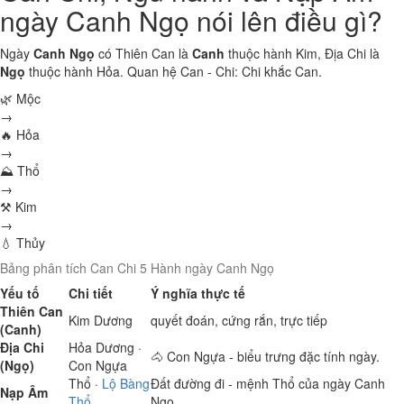
ngày Canh Ngọ nói lên điều gì?
Ngày
Canh Ngọ
có Thiên Can là
Canh
thuộc hành
Kim
, Địa Chi là
Ngọ
thuộc hành
Hỏa
. Quan hệ Can - Chi:
Chi khắc Can
.
🌿 Mộc
→
🔥 Hỏa
→
⛰ Thổ
→
⚒ Kim
→
💧 Thủy
Bảng phân tích Can Chi 5 Hành ngày Canh Ngọ
Yếu tố
Chi tiết
Ý nghĩa thực tế
Thiên Can
Kim
Dương
quyết đoán, cứng rắn, trực tiếp
(Canh)
Địa Chi
Hỏa
Dương ·
🐴 Con Ngựa - biểu trưng đặc tính ngày.
(Ngọ)
Con Ngựa
Thổ
·
Lộ Bàng
Đất đường đi - mệnh Thổ của ngày Canh
Nạp Âm
Thổ
Ngọ.