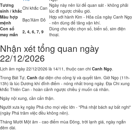
Tương
Ngày này nên lùi để quan sát - không phải
Chi khắc Can
sinh / khắc
lúc đi ngược chiều gió.
Màu hợp
Hợp với hành Kim - Hỏa của ngày Canh Ngọ
Bạc/Xám
Đỏ
mệnh
- nên dùng để tăng vận khí.
Con số
Dùng cho việc chọn số, biển số, sim điện
2, 4, 6, 7, 9
may mắn
thoại.
Nhận xét tổng quan ngày
22/12/2026
Lịch âm ngày 22/12/2026 là 14/11, thuộc can chi
Canh Ngọ
.
Trong Bát Tự,
Canh
đại diện cho công lý và quyết tâm. Giờ Ngọ (11h-
13h) là lúc Dương khí đỉnh điểm - nóng nhất trong ngày. Địa Chi xung
khắc Thiên Can - hoàn cảnh ngược chiều ý muốn cá nhân.
Ngày nội xung, cần cẩn thận.
Người xưa kỵ ngày Phá cho mọi việc lớn - "Phá nhật bách sự bất nghi"
(ngày Phá trăm việc đều không nên).
Tháng Mười Một âm - cao điểm mùa Đông, trời lạnh giá, ngày ngắn
đêm dài.