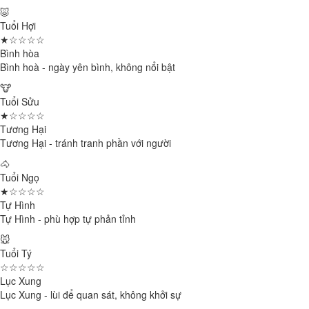
🐷
Tuổi Hợi
★☆☆☆☆
Bình hòa
Bình hoà - ngày yên bình, không nổi bật
🐮
Tuổi Sửu
★☆☆☆☆
Tương Hại
Tương Hại - tránh tranh phần với người
🐴
Tuổi Ngọ
★☆☆☆☆
Tự Hình
Tự Hình - phù hợp tự phản tỉnh
🐭
Tuổi Tý
☆☆☆☆☆
Lục Xung
Lục Xung - lùi để quan sát, không khởi sự