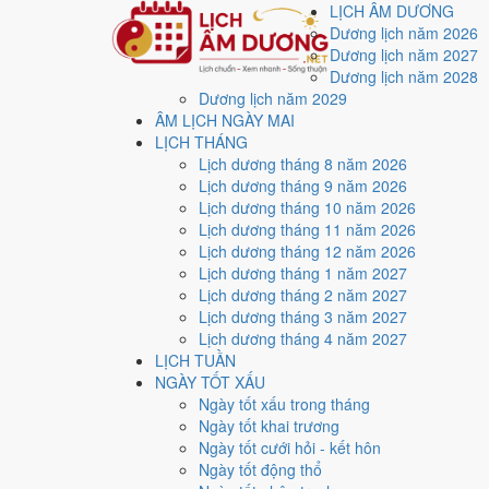
LỊCH ÂM DƯƠNG
Dương lịch năm 2026
Dương lịch năm 2027
Dương lịch năm 2028
Dương lịch năm 2029
Trang chủ
ÂM LỊCH NGÀY MAI
Lịch năm 2029
LỊCH THÁNG
Tháng 8/2029
Lịch dương tháng 8 năm 2026
Ngày 23/8/2029 (Ất Dậu)
Lịch dương tháng 9 năm 2026
Xem ngày
23/8/2029
d
Lịch dương tháng 10 năm 2026
Lịch dương tháng 11 năm 2026
xấu?
Lịch dương tháng 12 năm 2026
Lịch dương tháng 1 năm 2027
Lịch dương tháng 2 năm 2027
Ngày 23/8/2029 dương lịch (Thứ Năm) là ngày 14/7/2
Lịch dương tháng 3 năm 2027
điểm trung bình
3.9/10
cho các việc quan trọng. Giờ Ho
Lịch dương tháng 4 năm 2027
LỊCH TUẦN
Ngày Dương
NGÀY TỐT XẤU
Thứ Năm
Ngày tốt xấu trong tháng
Ngày Âm
Ngày tốt khai trương
Tháng 8 năm 2029
Ngày tốt cưới hỏi - kết hôn
23
Ngày tốt động thổ
Tháng 7 âm năm 2029