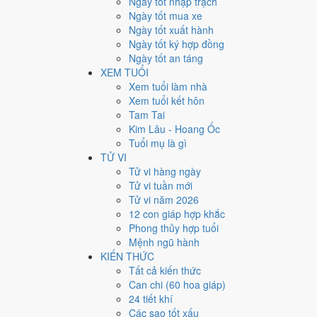
Ngày tốt nhập trạch
14
Ngày tốt mua xe
Ngày tốt xuất hành
Giờ
Ngày tốt ký hợp đồng
Bính Tý
Ngày tốt an táng
Ngày 14
XEM TUỔI
Ất Dậu
Xem tuổi làm nhà
Tháng 7
Xem tuổi kết hôn
Nhâm Thân
Tam Tai
Năm 2029
Kim Lâu - Hoang Ốc
Kỷ Dậu
Tuổi mụ là gì
TỬ VI
Ngày Ất Dậu có Trực
Trừ
(ngày trừ bỏ điều cũ, đón điề
Tử vi hàng ngày
các quyết định lớn khó đảo ngược.
Tử vi tuần mới
Tuổi
Sửu, Tỵ, Thìn
hợp ngày; tuổi
Mão
nên thận trọng (
Tử vi năm 2026
12 con giáp hợp khắc
Ngày 23/8/2029 tốt hay xấu
Phong thủy hợp tuổi
Mệnh ngũ hành
Ngày 23/8/2029 đạt
3.9/10
trung bình cho 7 việc chính: 
KIẾN THỨC
mới) nhưng gặp Sao Huyền Vũ hắc đạo nên điểm từng v
Tất cả kiến thức
Can chi (60 hoa giáp)
💍
Cưới hỏi - đính hôn
24 tiết khí
4
/10
Trung bình
Các sao tốt xấu