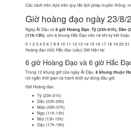
Các cách trên dựa trên quy tắc lịch pháp truyền thống,
Giờ hoàng đạo ngày 23/8/
Ngày Ất Dậu có
6 giờ Hoàng Đạo
:
Tý (23h-01h), Dần (
(11h-13h)
, còn 6 khung Hắc Đạo nên né khi ký kết hoặc
0
1
2
3
4
5
6
7
8
9
10
11
12
13
14
15
16
17
18
19
20
21
Hoàng đạo (tốt)
Hắc đạo (xấu)
Giờ hiện tại
6 giờ Hoàng Đạo và 6 giờ Hắc Đạ
Trong 12 khung giờ của ngày Ất Dậu,
6 khung thuộc H
rút ngắn thời gian và tránh khởi sự đúng đầu giờ.
Giờ Hoàng đạo
Tý (23h-01h)
Dần (03h-05h)
Mão (05h-07h)
Ngọ (11h-13h)
Mùi (13h-15h)
Dậu (17h-19h)