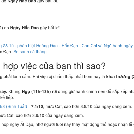
)
do
Ngày Hắc Đạo
gây bất lợi.
0)
do
Ngày Hắc Đạo
gây bất lợi.
g 28 Tú
·
phân biệt Hoàng Đạo - Hắc Đạo
·
Can Chi và Ngũ hành ngày
ắc Đạo.
So sánh cả tháng
hợp việc của bạn thì sao?
ng phải lệnh cấm. Hai việc bị chấm thấp nhất hôm nay là
khai trương (
này.
Khung
Ngọ (11h-13h)
rơi đúng giờ hành chính nên dễ sắp xếp nh
ế tiếp.
/8 (Bính Tuất)
-
7.1/10
, mức Cát, cao hơn 3.9/10 của ngày đang xem.
mức Cát, cao hơn 3.9/10 của ngày đang xem.
n
hợp ngày Ất Dậu, nhờ người tuổi này thay mặt động thổ hoặc nhận lễ