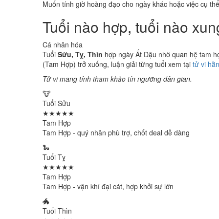
Muốn tính giờ hoàng đạo cho ngày khác hoặc việc cụ th
Tuổi nào hợp, tuổi nào xu
Cá nhân hóa
Tuổi
Sửu, Tỵ, Thìn
hợp ngày Ất Dậu nhờ quan hệ tam hợp
(Tam Hợp) trở xuống, luận giải từng tuổi xem tại
tử vi hằ
Tử vi mang tính tham khảo tín ngưỡng dân gian.
🐮
Tuổi Sửu
★★★★★
Tam Hợp
Tam Hợp - quý nhân phù trợ, chốt deal dễ dàng
🐍
Tuổi Tỵ
★★★★★
Tam Hợp
Tam Hợp - vận khí đại cát, hợp khởi sự lớn
🐲
Tuổi Thìn