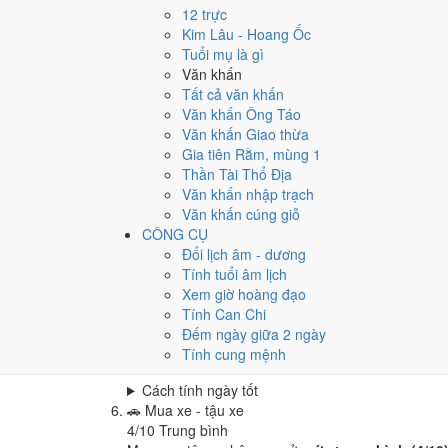
Cưới hỏi - đính hôn hôm nay ở
mức trung bình (4
12 trực
Cách tính ngày tốt
Kim Lâu - Hoang Ốc
🏪
Khai trương - mở cửa hàng
Tuổi mụ là gì
3
/10
Xấu
Văn khấn
Khai trương - mở cửa hàng hôm nay ở
mức xấu (3
Tất cả văn khấn
Văn khấn Ông Táo
Cách tính ngày tốt
Văn khấn Giao thừa
🤝
Ký hợp đồng - giao ước
Gia tiên Rằm, mùng 1
4
/10
Trung bình
Thần Tài Thổ Địa
Ký hợp đồng - giao ước hôm nay ở
mức trung bình
Văn khấn nhập trạch
Cách tính ngày tốt
Văn khấn cúng giỗ
🏗️
Động thổ - khởi công
CÔNG CỤ
4
/10
Trung bình
Đổi lịch âm - dương
Động thổ - khởi công hôm nay ở
mức trung bình (
Tính tuổi âm lịch
Xem giờ hoàng đạo
Cách tính ngày tốt
Tính Can Chi
🏡
Nhập trạch - vào nhà mới
Đếm ngày giữa 2 ngày
4
/10
Trung bình
Tính cung mệnh
Nhập trạch - vào nhà mới hôm nay ở
mức trung bì
Cách tính ngày tốt
🚗
Mua xe - tậu xe
4
/10
Trung bình