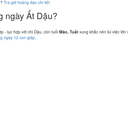
ể?
Tra giờ hoàng đạo chi tiết
ng ngày Ất Dậu?
 - lục hợp với chi Dậu, còn tuổi
Mão, Tuất
xung khắc nên lùi việc lớn
ng ngày 12 con giáp
.