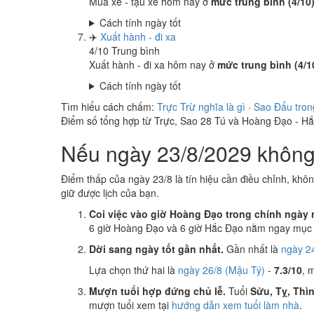
Mua xe - tậu xe hôm nay ở
mức trung bình (4/10
Cách tính ngày tốt
✈️
Xuất hành - đi xa
4
/10
Trung bình
Xuất hành - đi xa hôm nay ở
mức trung bình (4/1
Cách tính ngày tốt
Tìm hiểu cách chấm:
Trực Trừ nghĩa là gì
·
Sao Đẩu tron
Điểm số tổng hợp từ Trực, Sao 28 Tú và Hoàng Đạo - H
Nếu ngày 23/8/2029 không 
Điểm thấp của ngày 23/8 là tín hiệu cần điều chỉnh, khô
giữ được lịch của bạn.
Coi việc vào giờ Hoàng Đạo trong chính ngày 
6 giờ Hoàng Đạo và 6 giờ Hắc Đạo nằm ngay mục k
Dời sang ngày tốt gần nhất.
Gần nhất là
ngày 24
Lựa chọn thứ hai là
ngày 26/8 (Mậu Tý)
-
7.3/10
, 
Mượn tuổi hợp đứng chủ lễ.
Tuổi
Sửu, Tỵ, Thì
mượn tuổi xem tại
hướng dẫn xem tuổi làm nhà
.