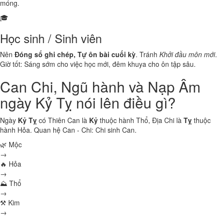
móng.
🎓
Học sinh / Sinh viên
Nên
Đóng sổ ghi chép, Tự ôn bài cuối kỳ
. Tránh
Khởi đầu môn mới
.
Giờ tốt: Sáng sớm cho việc học mới, đêm khuya cho ôn tập sâu.
Can Chi, Ngũ hành và Nạp Âm
ngày Kỷ Tỵ nói lên điều gì?
Ngày
Kỷ Tỵ
có Thiên Can là
Kỷ
thuộc hành
Thổ
, Địa Chi là
Tỵ
thuộc
hành
Hỏa
. Quan hệ Can - Chi:
Chi sinh Can
.
🌿 Mộc
→
🔥 Hỏa
→
⛰ Thổ
→
⚒ Kim
→