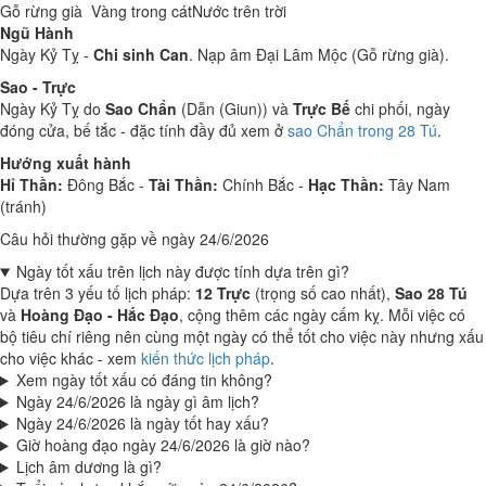
Gỗ rừng già
Vàng trong cát
Nước trên trời
Ngũ Hành
Ngày Kỷ Tỵ -
Chi sinh Can
. Nạp âm Đại Lâm Mộc (Gỗ rừng già).
Sao - Trực
Ngày Kỷ Tỵ do
Sao Chẩn
(Dẫn (Giun)) và
Trực Bế
chi phối, ngày
đóng cửa, bế tắc - đặc tính đầy đủ xem ở
sao Chẩn trong 28 Tú
.
Hướng xuất hành
Hỉ Thần:
Đông Bắc -
Tài Thần:
Chính Bắc -
Hạc Thần:
Tây Nam
(tránh)
Câu hỏi thường gặp về ngày 24/6/2026
Ngày tốt xấu trên lịch này được tính dựa trên gì?
Dựa trên 3 yếu tố lịch pháp:
12 Trực
(trọng số cao nhất),
Sao 28 Tú
và
Hoàng Đạo - Hắc Đạo
, cộng thêm các ngày cấm kỵ. Mỗi việc có
bộ tiêu chí riêng nên cùng một ngày có thể tốt cho việc này nhưng xấu
cho việc khác - xem
kiến thức lịch pháp
.
Xem ngày tốt xấu có đáng tin không?
Ngày 24/6/2026 là ngày gì âm lịch?
Ngày 24/6/2026 là ngày tốt hay xấu?
Giờ hoàng đạo ngày 24/6/2026 là giờ nào?
Lịch âm dương là gì?