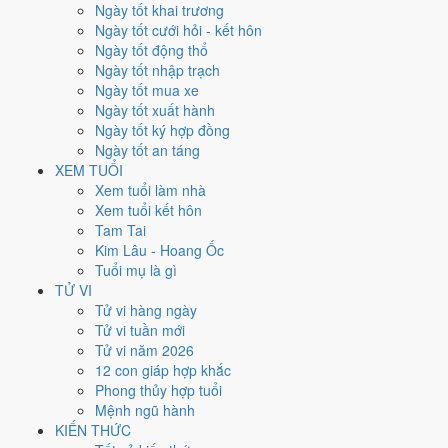
Thứ Tư
Ngày tốt khai trương
Ngày Âm
Ngày tốt cưới hỏi - kết hôn
Tháng 6 năm 2026
Ngày tốt động thổ
24
Ngày tốt nhập trạch
Tháng 5 âm năm 2026
Ngày tốt mua xe
10
Ngày tốt xuất hành
Tiết Hạ Chí
Ngày tốt ký hợp đồng
Giờ
Ngày tốt an táng
Giáp Tý
XEM TUỔI
Ngày 10
Xem tuổi làm nhà
Kỷ Tỵ
Xem tuổi kết hôn
Tháng 5
Tam Tai
Giáp Ngọ
Kim Lâu - Hoang Ốc
Năm 2026
Tuổi mụ là gì
Bính Ngọ
TỬ VI
Tử vi hàng ngày
Ngày Kỷ Tỵ có Trực
Bế
(ngày đóng cửa, bế tắc) và gặp Sao
Huyền
Tử vi tuần mới
Vũ hắc đạo
. Điểm trung bình 7 việc chính chỉ
3.3/10
nên đây là
Ngày
Tử vi năm 2026
Đại Hung
, tránh hẳn cưới hỏi, khai trương, động thổ.
12 con giáp hợp khắc
Phong thủy hợp tuổi
Tuổi
Dậu, Sửu, Thân
hợp ngày; tuổi
Hợi
nên thận trọng (Lục Xung).
Mệnh ngũ hành
Ngày 24/6/2026 tốt hay xấu cho
KIẾN THỨC