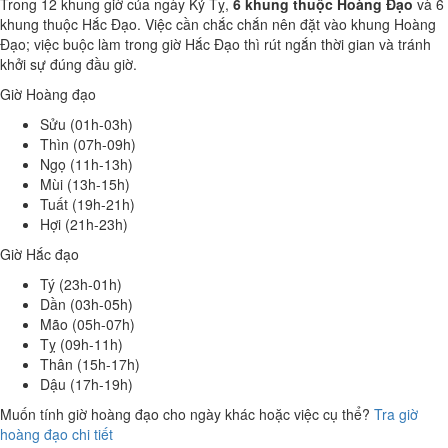
Trong 12 khung giờ của ngày Kỷ Tỵ,
6 khung thuộc Hoàng Đạo
và 6
khung thuộc Hắc Đạo. Việc cần chắc chắn nên đặt vào khung Hoàng
Đạo; việc buộc làm trong giờ Hắc Đạo thì rút ngắn thời gian và tránh
khởi sự đúng đầu giờ.
Giờ Hoàng đạo
Sửu (01h-03h)
Thìn (07h-09h)
Ngọ (11h-13h)
Mùi (13h-15h)
Tuất (19h-21h)
Hợi (21h-23h)
Giờ Hắc đạo
Tý (23h-01h)
Dần (03h-05h)
Mão (05h-07h)
Tỵ (09h-11h)
Thân (15h-17h)
Dậu (17h-19h)
Muốn tính giờ hoàng đạo cho ngày khác hoặc việc cụ thể?
Tra giờ
hoàng đạo chi tiết