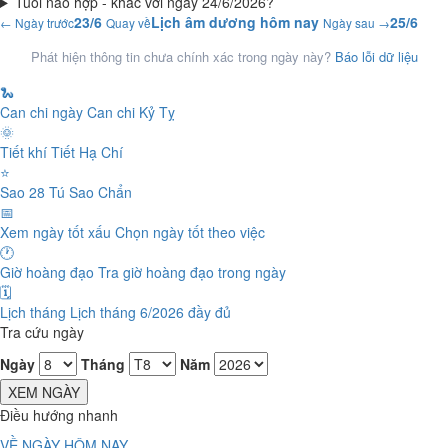
Tuổi nào hợp - khắc với ngày 24/6/2026?
23/6
Lịch âm dương hôm nay
25/6
← Ngày trước
Quay về
Ngày sau →
Phát hiện thông tin chưa chính xác trong ngày này?
Báo lỗi dữ liệu
🐍
Can chi ngày
Can chi Kỷ Tỵ
🌞
Tiết khí
Tiết Hạ Chí
⭐
Sao 28 Tú
Sao Chẩn
📅
Xem ngày tốt xấu
Chọn ngày tốt theo việc
🕐
Giờ hoàng đạo
Tra giờ hoàng đạo trong ngày
🗓️
Lịch tháng
Lịch tháng 6/2026 đầy đủ
Tra cứu ngày
Ngày
Tháng
Năm
XEM NGÀY
Điều hướng nhanh
VỀ NGÀY HÔM NAY