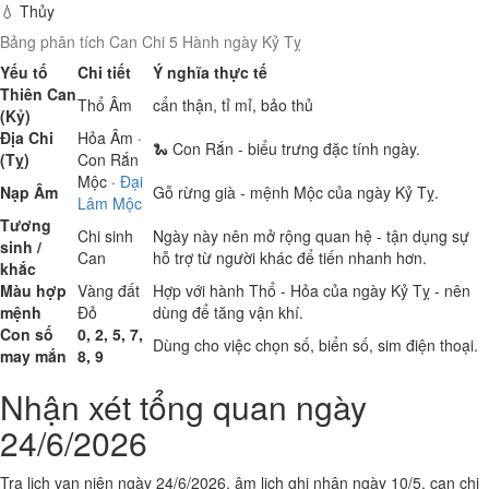
💧 Thủy
Bảng phân tích Can Chi 5 Hành ngày Kỷ Tỵ
Yếu tố
Chi tiết
Ý nghĩa thực tế
Thiên Can
Thổ
Âm
cẩn thận, tỉ mỉ, bảo thủ
(Kỷ)
Địa Chi
Hỏa
Âm ·
🐍 Con Rắn - biểu trưng đặc tính ngày.
(Tỵ)
Con Rắn
Mộc
·
Đại
Nạp Âm
Gỗ rừng già - mệnh Mộc của ngày Kỷ Tỵ.
Lâm Mộc
Tương
Chi sinh
Ngày này nên mở rộng quan hệ - tận dụng sự
sinh /
Can
hỗ trợ từ người khác để tiến nhanh hơn.
khắc
Màu hợp
Vàng đất
Hợp với hành Thổ - Hỏa của ngày Kỷ Tỵ - nên
mệnh
Đỏ
dùng để tăng vận khí.
Con số
0, 2, 5, 7,
Dùng cho việc chọn số, biển số, sim điện thoại.
may mắn
8, 9
Nhận xét tổng quan ngày
24/6/2026
Tra lịch vạn niên ngày 24/6/2026, âm lịch ghi nhận ngày 10/5, can chi