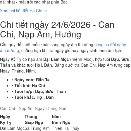
dài nhất - mặt trời cao nhất phía Bắc.
Xem chi tiết tiết Hạ Chí →
Chi tiết ngày 24/6/2026 - Can
Chi, Nạp Âm, Hướng
Cần quy đổi một mốc khác sang ngày âm thì dùng
công cụ đổi ngày
âm dương
, chẳng hạn khi tra ngày giỗ hay ngày sinh theo âm lịch.
Ngày Kỷ Tỵ có nạp âm
Đại Lâm Mộc
(mệnh Mộc), hợp tuổi
Dậu, Sửu,
Thân
và khắc tuổi
Hợi, Dần
. Bảng dưới tra Can Chi, Nạp Âm từng cấp
Ngày, Tháng, Năm.
•
Ngày con:
Rắn 🐍
•
Tiết khí:
Hạ Chí
•
Tuổi hợp:
Dậu, Sửu, Thân
•
Tuổi khắc:
Hợi, Dần
Can Chi - Nạp Âm Ngày Tháng Năm
Ngày
Tháng
Năm
Kỷ Tỵ
Giáp Ngọ
Bính Ngọ
Đại Lâm Mộc
Sa Trung Kim
Thiên Hà Thủy