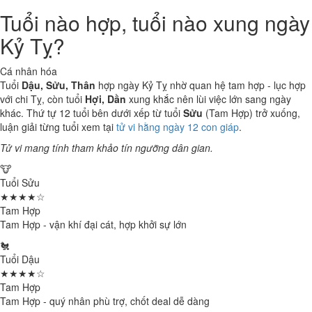
Tuổi nào hợp, tuổi nào xung ngày
Kỷ Tỵ?
Cá nhân hóa
Tuổi
Dậu, Sửu, Thân
hợp ngày Kỷ Tỵ nhờ quan hệ tam hợp - lục hợp
với chi Tỵ, còn tuổi
Hợi, Dần
xung khắc nên lùi việc lớn sang ngày
khác. Thứ tự 12 tuổi bên dưới xếp từ tuổi
Sửu
(Tam Hợp) trở xuống,
luận giải từng tuổi xem tại
tử vi hằng ngày 12 con giáp
.
Tử vi mang tính tham khảo tín ngưỡng dân gian.
🐮
Tuổi Sửu
★★★★☆
Tam Hợp
Tam Hợp - vận khí đại cát, hợp khởi sự lớn
🐔
Tuổi Dậu
★★★★☆
Tam Hợp
Tam Hợp - quý nhân phù trợ, chốt deal dễ dàng