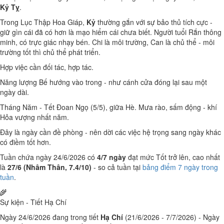
Kỷ Tỵ
.
Trong Lục Thập Hoa Giáp,
Kỷ
thường gắn với sự bảo thủ tích cực -
giữ gìn cái đã có hơn là mạo hiểm cái chưa biết. Người tuổi Rắn thông
minh, có trực giác nhạy bén. Chi là môi trường, Can là chủ thể - môi
trường tốt thì chủ thể phát triển.
Hợp việc cần đối tác, hợp tác.
Năng lượng Bế hướng vào trong - như cánh cửa đóng lại sau một
ngày dài.
Tháng Năm - Tết Đoan Ngọ (5/5), giữa Hè. Mưa rào, sấm động - khí
Hỏa vượng nhất năm.
Đây là ngày cần đề phòng - nên dời các việc hệ trọng sang ngày khác
có điềm tốt hơn.
Tuần chứa ngày 24/6/2026 có
4/7 ngày
đạt mức Tốt trở lên, cao nhất
là
27/6 (Nhâm Thân, 7.4/10)
- so cả tuần tại
bảng điểm 7 ngày trong
tuần
.
🌾
Sự kiện - Tiết Hạ Chí
Ngày 24/6/2026 đang trong tiết
Hạ Chí
(21/6/2026 - 7/7/2026) - Ngày