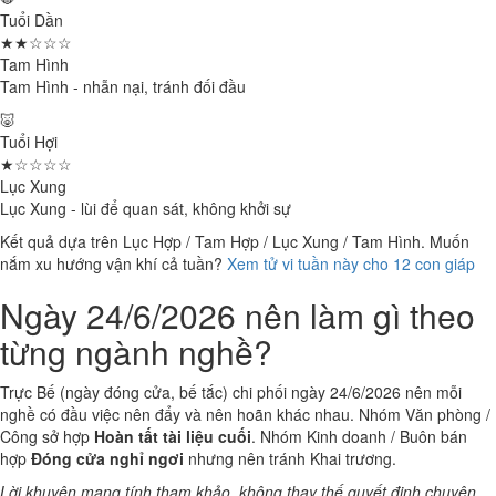
Tuổi Dần
★★☆☆☆
Tam Hình
Tam Hình - nhẫn nại, tránh đối đầu
🐷
Tuổi Hợi
★☆☆☆☆
Lục Xung
Lục Xung - lùi để quan sát, không khởi sự
Kết quả dựa trên Lục Hợp / Tam Hợp / Lục Xung / Tam Hình. Muốn
nắm xu hướng vận khí cả tuần?
Xem tử vi tuần này cho 12 con giáp
Ngày 24/6/2026 nên làm gì theo
từng ngành nghề?
Trực Bế (ngày đóng cửa, bế tắc) chi phối ngày 24/6/2026 nên mỗi
nghề có đầu việc nên đẩy và nên hoãn khác nhau. Nhóm Văn phòng /
Công sở hợp
Hoàn tất tài liệu cuối
. Nhóm Kinh doanh / Buôn bán
hợp
Đóng cửa nghỉ ngơi
nhưng nên tránh Khai trương.
Lời khuyên mang tính tham khảo, không thay thế quyết định chuyên