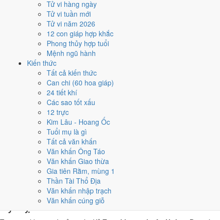
Tử vi hàng ngày
Kỷ Tỵ, nhờ người tuổi này thay mặt động thổ hoặc nhận lễ giúp
Tử vi tuần mới
giảm phần xung của gia chủ. Cách chọn người mượn tuổi xem
Tử vi năm 2026
tại
hướng dẫn xem tuổi làm nhà
.
12 con giáp hợp khắc
Các cách trên dựa trên quy tắc lịch pháp truyền thống, mang tính
Phong thủy hợp tuổi
tham khảo văn hóa - tín ngưỡng, không thay thế quyết định chuyên
Mệnh ngũ hành
môn của bạn.
Kiến thức
Tất cả kiến thức
Giờ hoàng đạo ngày 24/6/2026 là
Can chi (60 hoa giáp)
24 tiết khí
những giờ nào?
Các sao tốt xấu
12 trực
Ngày Kỷ Tỵ có
6 giờ Hoàng Đạo
:
Sửu (01h-03h), Thìn (07h-09h),
Kim Lâu - Hoang Ốc
Ngọ (11h-13h), Mùi (13h-15h), Tuất (19h-21h), Hợi (21h-23h)
.
Tuổi mụ là gì
Khung dễ sắp xếp nhất trong giờ hành chính là
Thìn (07h-09h)
, còn 6
Tất cả văn khấn
khung Hắc Đạo nên né khi ký kết hoặc xuất hành.
Văn khấn Ông Táo
Văn khấn Giao thừa
0
1
2
3
4
5
6
7
8
9
10
11
12
13
14
15
16
17
18
19
20
21
22
23
Gia tiên Rằm, mùng 1
Hoàng đạo (tốt)
Hắc đạo (xấu)
Giờ hiện tại
Thần Tài Thổ Địa
6 giờ Hoàng Đạo và 6 giờ Hắc Đạo ngày
Văn khấn nhập trạch
Văn khấn cúng giỗ
Kỷ Tỵ