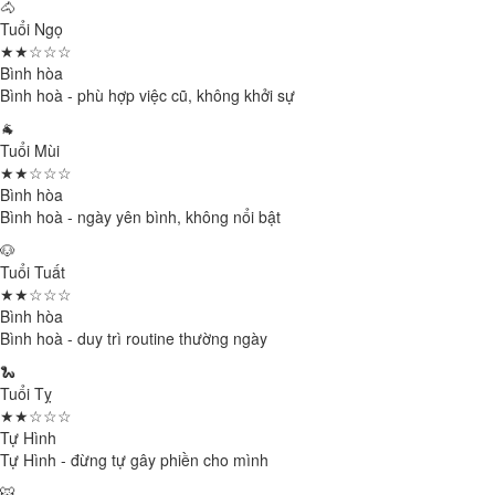
🐴
Tuổi Ngọ
★★☆☆☆
Bình hòa
Bình hoà - phù hợp việc cũ, không khởi sự
🐐
Tuổi Mùi
★★☆☆☆
Bình hòa
Bình hoà - ngày yên bình, không nổi bật
🐶
Tuổi Tuất
★★☆☆☆
Bình hòa
Bình hoà - duy trì routine thường ngày
🐍
Tuổi Tỵ
★★☆☆☆
Tự Hình
Tự Hình - đừng tự gây phiền cho mình
🐯