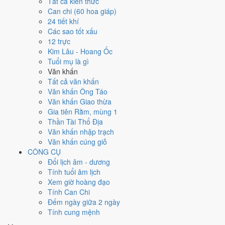
Tất cả kiến thức
việc gì?
Can chi (60 hoa giáp)
24 tiết khí
Các sao tốt xấu
Ngày 24/6/2026 đạt
3.3/10
trung bình cho 7 việc chính: cao nhất là
12 trực
Sửa nhà - tu tạo (8/10)
, thấp nhất là
Học hành - thi cử (3/10)
. Trực
Kim Lâu - Hoang Ốc
Bế (ngày đóng cửa, bế tắc) và gặp Sao Huyền Vũ hắc đạo nên điểm
Tuổi mụ là gì
từng việc chênh nhau như bảng dưới.
Văn khấn
💍
Cưới hỏi - đính hôn
Tất cả văn khấn
3
/10
Xấu
Văn khấn Ông Táo
Cưới hỏi - đính hôn hôm nay ở
mức xấu (3/10)
do
Trực Bế và
Văn khấn Giao thừa
Ngày Hắc Đạo
gây bất lợi.
Gia tiên Rằm, mùng 1
Thần Tài Thổ Địa
Cách tính ngày tốt
Văn khấn nhập trạch
🏪
Khai trương - mở cửa hàng
Văn khấn cúng giỗ
3
/10
Xấu
CÔNG CỤ
Khai trương - mở cửa hàng hôm nay ở
mức xấu (3/10)
do
Trực
Đổi lịch âm - dương
Bế và Ngày Hắc Đạo
gây bất lợi.
Tính tuổi âm lịch
Cách tính ngày tốt
Xem giờ hoàng đạo
🤝
Ký hợp đồng - giao ước
Tính Can Chi
3
/10
Xấu
Đếm ngày giữa 2 ngày
Ký hợp đồng - giao ước hôm nay ở
mức xấu (3/10)
do
Trực Bế
Tính cung mệnh
và Ngày Hắc Đạo
gây bất lợi.