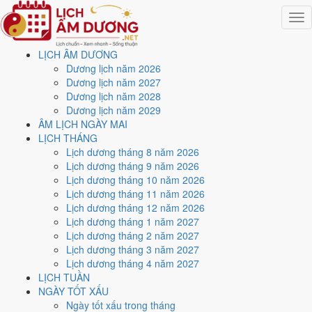
Togg
navig
LỊCH ÂM DƯƠNG
Trang chủ
Dương lịch năm 2026
Lịch năm 2026
Dương lịch năm 2027
Tháng 6/2026
Dương lịch năm 2028
Ngày 24/6/2026 (Kỷ Tỵ)
Dương lịch năm 2029
ÂM LỊCH NGÀY MAI
Xem ngày
24/6/2026
dương
LỊCH THÁNG
Lịch dương tháng 8 năm 2026
lịch - Ngày 10/5 âm lịch (Kỷ
Lịch dương tháng 9 năm 2026
Lịch dương tháng 10 năm 2026
Tỵ) tốt hay xấu?
Lịch dương tháng 11 năm 2026
Lịch dương tháng 12 năm 2026
Lịch dương tháng 1 năm 2027
Ngày 24/6/2026 dương lịch (Thứ Tư) là ngày 10/5/2026 âm lịch
,
Lịch dương tháng 2 năm 2027
tức ngày
Kỷ Tỵ
- Chi sinh Can, Trực Bế, Sao Chẩn, nạp âm Đại Lâm
Lịch dương tháng 3 năm 2027
Mộc. Tổng hòa, đây là
Ngày Đại Hung
với điểm trung bình
3.3/10
cho
Lịch dương tháng 4 năm 2027
các việc quan trọng. Giờ Hoàng Đạo trong ngày:
Sửu, Thìn, Ngọ,
LỊCH TUẦN
Mùi, Tuất, Hợi
.
NGÀY TỐT XẤU
Ngày Dương
Ngày tốt xấu trong tháng