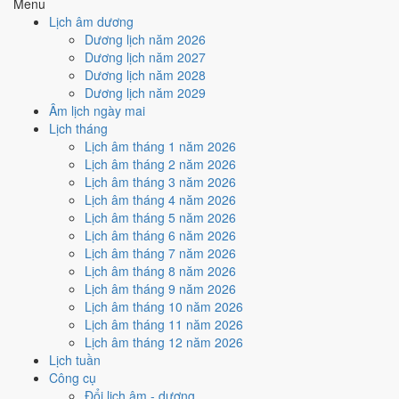
Menu
Cách tính ngày tốt
Lịch âm dương
🏗️
Động thổ - khởi công
Dương lịch năm 2026
3
/10
Xấu
Dương lịch năm 2027
Động thổ - khởi công hôm nay ở
mức xấu (3/10)
do
Trực Bế và
Dương lịch năm 2028
Ngày Hắc Đạo
gây bất lợi.
Dương lịch năm 2029
Âm lịch ngày mai
Cách tính ngày tốt
Lịch tháng
🏡
Nhập trạch - vào nhà mới
Lịch âm tháng 1 năm 2026
3
/10
Xấu
Lịch âm tháng 2 năm 2026
Nhập trạch - vào nhà mới hôm nay ở
mức xấu (3/10)
do
Trực
Lịch âm tháng 3 năm 2026
Bế và Ngày Hắc Đạo
gây bất lợi.
Lịch âm tháng 4 năm 2026
Cách tính ngày tốt
Lịch âm tháng 5 năm 2026
🚗
Mua xe - tậu xe
Lịch âm tháng 6 năm 2026
4
/10
Trung bình
Lịch âm tháng 7 năm 2026
Mua xe - tậu xe hôm nay ở
mức trung bình (4/10)
nhờ hợp
Sao
Lịch âm tháng 8 năm 2026
Chẩn
, nhưng Trực Bế và Ngày Hắc Đạo kéo giảm điểm.
Lịch âm tháng 9 năm 2026
Lịch âm tháng 10 năm 2026
Cách tính ngày tốt
Lịch âm tháng 11 năm 2026
✈️
Xuất hành - đi xa
Lịch âm tháng 12 năm 2026
4
/10
Trung bình
Lịch tuần
Xuất hành - đi xa hôm nay ở
mức trung bình (4/10)
nhờ hợp
Công cụ
Sao Chẩn
, nhưng Trực Bế và Ngày Hắc Đạo kéo giảm điểm.
Đổi lịch âm - dương