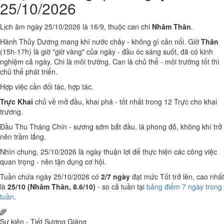
25/10/2026
Lịch âm ngày 25/10/2026 là 16/9, thuộc can chi
Nhâm Thân
.
Hành Thủy Dương mang khí nước chảy - không gì cản nổi. Giờ
Thân
(15h-17h) là giờ "giờ vàng" của ngày - đầu óc sáng suốt, đã có kinh
nghiệm cả ngày. Chi là môi trường, Can là chủ thể - môi trường tốt thì
chủ thể phát triển.
Hợp việc cần đối tác, hợp tác.
Trực Khai
chủ về mở đầu, khai phá - tốt nhất trong 12 Trực cho khai
trương.
Đầu Thu Tháng Chín - sương sớm bắt đầu, lá phong đỏ, không khí trở
nên trầm lắng.
Nhìn chung, 25/10/2026 là ngày thuận lợi để thực hiện các công việc
quan trọng - nên tận dụng cơ hội.
Tuần chứa ngày 25/10/2026 có
2/7 ngày
đạt mức Tốt trở lên, cao nhất
là
25/10 (Nhâm Thân, 8.6/10)
- so cả tuần tại
bảng điểm 7 ngày trong
tuần
.
🌾
Sự kiện - Tiết Sương Giáng