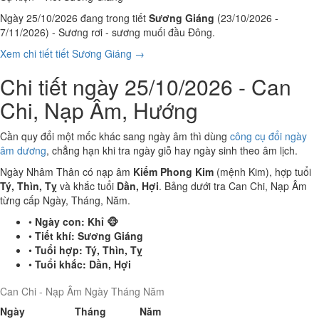
Ngày 25/10/2026 đang trong tiết
Sương Giáng
(23/10/2026 -
7/11/2026) - Sương rơi - sương muối đầu Đông.
Xem chi tiết tiết Sương Giáng →
Chi tiết ngày 25/10/2026 - Can
Chi, Nạp Âm, Hướng
Cần quy đổi một mốc khác sang ngày âm thì dùng
công cụ đổi ngày
âm dương
, chẳng hạn khi tra ngày giỗ hay ngày sinh theo âm lịch.
Ngày Nhâm Thân có nạp âm
Kiếm Phong Kim
(mệnh Kim), hợp tuổi
Tý, Thìn, Tỵ
và khắc tuổi
Dần, Hợi
. Bảng dưới tra Can Chi, Nạp Âm
từng cấp Ngày, Tháng, Năm.
•
Ngày con:
Khỉ 🐵
•
Tiết khí:
Sương Giáng
•
Tuổi hợp:
Tý, Thìn, Tỵ
•
Tuổi khắc:
Dần, Hợi
Can Chi - Nạp Âm Ngày Tháng Năm
Ngày
Tháng
Năm