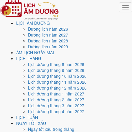
Togg
navig
LỊCH ÂM DƯƠNG
Trang chủ
Dương lịch năm 2026
Lịch năm 2026
Dương lịch năm 2027
Tháng 10/2026
Dương lịch năm 2028
Ngày 25/10/2026 (Nhâm Thân)
Dương lịch năm 2029
ÂM LỊCH NGÀY MAI
Xem ngày
25/10/2026
LỊCH THÁNG
Lịch dương tháng 8 năm 2026
dương lịch - Ngày 16/9 âm
Lịch dương tháng 9 năm 2026
Lịch dương tháng 10 năm 2026
lịch (Nhâm Thân) tốt hay
Lịch dương tháng 11 năm 2026
Lịch dương tháng 12 năm 2026
xấu?
Lịch dương tháng 1 năm 2027
Lịch dương tháng 2 năm 2027
Lịch dương tháng 3 năm 2027
Ngày 25/10/2026 dương lịch (Chủ Nhật) là ngày 16/9/2026 âm lịch
,
Lịch dương tháng 4 năm 2027
tức ngày
Nhâm Thân
- Chi sinh Can, Trực Khai, Sao Hư, nạp âm Kiếm
LỊCH TUẦN
Phong Kim. Tổng hòa, đây là
Ngày Đại Cát
với điểm trung bình
8.6/10
NGÀY TỐT XẤU
cho các việc quan trọng. Giờ Hoàng Đạo trong ngày:
Tý, Sửu, Thìn,
Ngày tốt xấu trong tháng
Tỵ, Mùi, Tuất
.