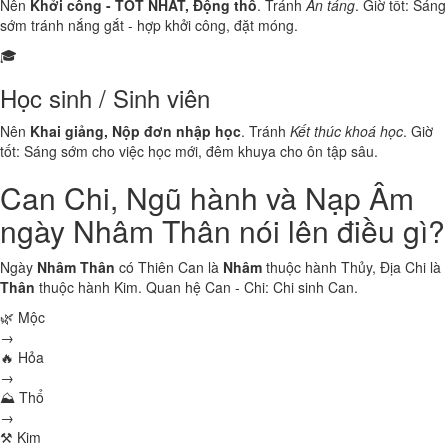
Nên
Khởi công - TỐT NHẤT, Động thổ
. Tránh
An táng
. Giờ tốt: Sáng
sớm tránh nắng gắt - hợp khởi công, đặt móng.
🎓
Học sinh / Sinh viên
Nên
Khai giảng, Nộp đơn nhập học
. Tránh
Kết thúc khoá học
. Giờ
tốt: Sáng sớm cho việc học mới, đêm khuya cho ôn tập sâu.
Can Chi, Ngũ hành và Nạp Âm
ngày Nhâm Thân nói lên điều gì?
Ngày
Nhâm Thân
có Thiên Can là
Nhâm
thuộc hành
Thủy
, Địa Chi là
Thân
thuộc hành
Kim
. Quan hệ Can - Chi:
Chi sinh Can
.
🌿 Mộc
→
🔥 Hỏa
→
⛰ Thổ
→
⚒ Kim