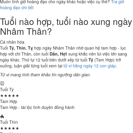
Muốn tính giờ hoàng đạo cho ngày khác hoặc việc cụ thể?
Tra giờ
hoàng đạo chi tiết
Tuổi nào hợp, tuổi nào xung ngày
Nhâm Thân?
Cá nhân hóa
Tuổi
Tý, Thìn, Tỵ
hợp ngày Nhâm Thân nhờ quan hệ tam hợp - lục
hợp với chi Thân, còn tuổi
Dần, Hợi
xung khắc nên lùi việc lớn sang
ngày khác. Thứ tự 12 tuổi bên dưới xếp từ tuổi
Tý
(Tam Hợp) trở
xuống, luận giải từng tuổi xem tại
tử vi hằng ngày 12 con giáp
.
Tử vi mang tính tham khảo tín ngưỡng dân gian.
🐭
Tuổi Tý
★★★★★
Tam Hợp
Tam Hợp - tài lộc tình duyên đồng hành
🐲
Tuổi Thìn
★★★★★