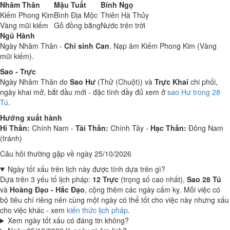
Nhâm Thân
Mậu Tuất
Bính Ngọ
Kiếm Phong Kim
Bình Địa Mộc
Thiên Hà Thủy
Vàng mũi kiếm
Gỗ đồng bằng
Nước trên trời
Ngũ Hành
Ngày Nhâm Thân -
Chi sinh Can
. Nạp âm Kiếm Phong Kim (Vàng
mũi kiếm).
Sao - Trực
Ngày Nhâm Thân do
Sao Hư
(Thử (Chuột)) và
Trực Khai
chi phối,
ngày khai mở, bắt đầu mới - đặc tính đầy đủ xem ở
sao Hư trong 28
Tú
.
Hướng xuất hành
Hỉ Thần:
Chính Nam -
Tài Thần:
Chính Tây -
Hạc Thần:
Đông Nam
(tránh)
Câu hỏi thường gặp về ngày 25/10/2026
Ngày tốt xấu trên lịch này được tính dựa trên gì?
Dựa trên 3 yếu tố lịch pháp:
12 Trực
(trọng số cao nhất),
Sao 28 Tú
và
Hoàng Đạo - Hắc Đạo
, cộng thêm các ngày cấm kỵ. Mỗi việc có
bộ tiêu chí riêng nên cùng một ngày có thể tốt cho việc này nhưng xấu
cho việc khác - xem
kiến thức lịch pháp
.
Xem ngày tốt xấu có đáng tin không?