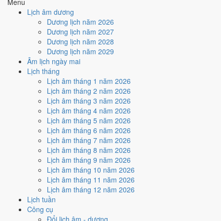
Ký hợp đồng - giao ước hôm nay ở
mức tốt (6/10)
nhờ hợp
Menu
Ngày Hoàng Đạo
.
Lịch âm dương
Dương lịch năm 2026
Cách tính ngày tốt
Dương lịch năm 2027
🏗️
Động thổ - khởi công
Dương lịch năm 2028
9
/10
Rất tốt
Dương lịch năm 2029
Động thổ - khởi công hôm nay ở
mức rất tốt (9/10)
nhờ hợp
Âm lịch ngày mai
Trực Khai và Ngày Hoàng Đạo
.
Lịch tháng
Cách tính ngày tốt
Lịch âm tháng 1 năm 2026
🏡
Nhập trạch - vào nhà mới
Lịch âm tháng 2 năm 2026
9
/10
Rất tốt
Lịch âm tháng 3 năm 2026
Nhập trạch - vào nhà mới hôm nay ở
mức rất tốt (9/10)
nhờ
Lịch âm tháng 4 năm 2026
hợp
Trực Khai và Ngày Hoàng Đạo
.
Lịch âm tháng 5 năm 2026
Lịch âm tháng 6 năm 2026
Cách tính ngày tốt
Lịch âm tháng 7 năm 2026
🚗
Mua xe - tậu xe
Lịch âm tháng 8 năm 2026
9
/10
Rất tốt
Lịch âm tháng 9 năm 2026
Mua xe - tậu xe hôm nay ở
mức rất tốt (9/10)
nhờ hợp
Trực
Lịch âm tháng 10 năm 2026
Khai và Ngày Hoàng Đạo
.
Lịch âm tháng 11 năm 2026
Cách tính ngày tốt
Lịch âm tháng 12 năm 2026
✈️
Xuất hành - đi xa
Lịch tuần
9
/10
Rất tốt
Công cụ
Xuất hành - đi xa hôm nay ở
mức rất tốt (9/10)
nhờ hợp
Trực
Đổi lịch âm - dương