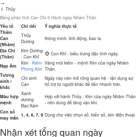
→
💧 Thủy
Bảng phân tích Can Chi 5 Hành ngày Nhâm Thân
Yếu tố
Chi tiết
Ý nghĩa thực tế
Thiên
Thủy
Can
thông minh, linh động, bao la
Dương
(Nhâm)
Địa Chi
Kim
Dương
🐵 Con Khỉ - biểu trưng đặc tính ngày.
(Thân)
· Con Khỉ
Kim
·
Kiếm
Vàng mũi kiếm - mệnh Kim của ngày Nhâm
Nạp Âm
Phong Kim
Thân.
Tương
Chi sinh
Ngày này nên mở rộng quan hệ - tận dụng sự
sinh /
Can
hỗ trợ từ người khác để tiến nhanh hơn.
khắc
Xanh
Màu hợp
Hợp với hành Thủy - Kim của ngày Nhâm Thân
dương
mệnh
- nên dùng để tăng vận khí.
Bạc/Xám
Con số
1, 4, 6, 7, 9
Dùng cho việc chọn số, biển số, sim điện thoại.
may mắn
Nhận xét tổng quan ngày