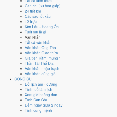
Tất cả kiến thức
Ngày 25/10/2026 tốt hay xấu cho
Can chi (60 hoa giáp)
24 tiết khí
việc gì?
Các sao tốt xấu
12 trực
Ngày 25/10/2026 đạt
8.6/10
trung bình cho 7 việc chính: cao nhất là
Kim Lâu - Hoang Ốc
Chữa bệnh (tham khảo) (10/10)
, thấp nhất là
Cải táng - sang cát
Tuổi mụ là gì
(4/10)
. Trực Khai (ngày khai mở, bắt đầu mới) và gặp Sao Kim Quỹ
Văn khấn
hoàng đạo nên điểm từng việc chênh nhau như bảng dưới.
Tất cả văn khấn
Văn khấn Ông Táo
💍
Cưới hỏi - đính hôn
Văn khấn Giao thừa
9
/10
Rất tốt
Gia tiên Rằm, mùng 1
Cưới hỏi - đính hôn hôm nay ở
mức rất tốt (9/10)
nhờ hợp
Trực
Thần Tài Thổ Địa
Khai và Ngày Hoàng Đạo
.
Văn khấn nhập trạch
Cách tính ngày tốt
Văn khấn cúng giỗ
🏪
Khai trương - mở cửa hàng
CÔNG CỤ
9
/10
Rất tốt
Đổi lịch âm - dương
Khai trương - mở cửa hàng hôm nay ở
mức rất tốt (9/10)
nhờ
Tính tuổi âm lịch
hợp
Trực Khai và Ngày Hoàng Đạo
.
Xem giờ hoàng đạo
Tính Can Chi
Cách tính ngày tốt
Đếm ngày giữa 2 ngày
🤝
Ký hợp đồng - giao ước
Tính cung mệnh
6
/10
Tốt