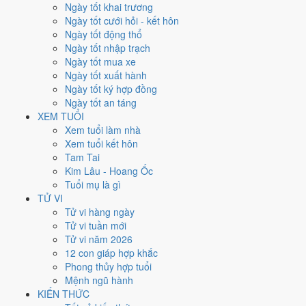
Ngày tốt khai trương
Ngày Dương
Ngày tốt cưới hỏi - kết hôn
Chủ Nhật
Ngày tốt động thổ
Ngày Âm
Ngày tốt nhập trạch
Tháng 10 năm 2026
Ngày tốt mua xe
25
Ngày tốt xuất hành
Tháng 9 âm năm 2026
Ngày tốt ký hợp đồng
16
Ngày tốt an táng
Tiết Sương Giáng
XEM TUỔI
Giờ
Xem tuổi làm nhà
Canh Tý
Xem tuổi kết hôn
Ngày 16
Tam Tai
Nhâm Thân
Kim Lâu - Hoang Ốc
Tháng 9
Tuổi mụ là gì
Mậu Tuất
TỬ VI
Năm 2026
Tử vi hàng ngày
Bính Ngọ
Tử vi tuần mới
Tử vi năm 2026
Ngày Nhâm Thân có Trực
Khai
(ngày khai mở, bắt đầu mới) và gặp
12 con giáp hợp khắc
Sao
Kim Quỹ hoàng đạo
. Điểm trung bình 7 việc chính
8.6/10
nên
Phong thủy hợp tuổi
đây là
Ngày Đại Cát
, rất hợp cho cưới hỏi, khai trương, ký kết.
Mệnh ngũ hành
KIẾN THỨC
Tuổi
Tý, Thìn, Tỵ
hợp ngày; tuổi
Dần
nên thận trọng (Lục Xung).