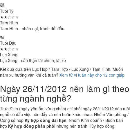
🐭
Tuổi Tý
★★☆☆☆
Tam Hình
Tam Hình - nhẫn nại, tránh đối đầu
🐔
Tuổi Dậu
★★☆☆☆
Lục Xung
Lục Xung - cẩn thận tài chính, lái xe
Kết quả dựa trên Lục Hợp / Tam Hợp / Lục Xung / Tam Hình. Muốn
nắm xu hướng vận khí cả tuần?
Xem tử vi tuần này cho 12 con giáp
Ngày 26/11/2012 nên làm gì theo
từng ngành nghề?
Trực Định (ngày yên ổn, vững chắc) chi phối ngày 26/11/2012 nên mỗi
nghề có đầu việc nên đẩy và nên hoãn khác nhau. Nhóm Văn phòng /
Công sở hợp
Ký hợp đồng dài hạn
. Nhóm Kinh doanh / Buôn bán
hợp
Ký hợp đồng phân phối
nhưng nên tránh Hủy hợp đồng.