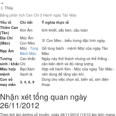
→
💧 Thủy
Bảng phân tích Can Chi 5 Hành ngày Tân Mão
Yếu tố
Chi tiết
Ý nghĩa thực tế
Thiên Can
Kim
Âm
tinh khiết, sắc bén, cầu toàn
(Tân)
Địa Chi
Mộc
Âm ·
🐰 Con Mèo - biểu trưng đặc tính ngày.
(Mão)
Con Mèo
Mộc
·
Tùng
Gỗ tùng bách - mệnh Mộc của ngày Tân
Nạp Âm
Bách Mộc
Mão.
Tương
Can khắc
Ngày này thử thách nhưng có thể thắng -
sinh / khắc
Chi
cần kiên định và đủ năng lượng.
Màu hợp
Bạc/Xám
Hợp với hành Kim - Mộc của ngày Tân Mão -
mệnh
Xanh lá
nên dùng để tăng vận khí.
Con số
Dùng cho việc chọn số, biển số, sim điện
3, 4, 6, 9
may mắn
thoại.
Nhận xét tổng quan ngày
26/11/2012
Theo lịch âm dương cổ truyền, ngày 26/11/2012 (13/10 âm lịch) mang