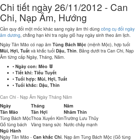
Chi tiết ngày 26/11/2012 - Can
Chi, Nạp Âm, Hướng
Cần quy đổi một mốc khác sang ngày âm thì dùng
công cụ đổi ngày
âm dương
, chẳng hạn khi tra ngày giỗ hay ngày sinh theo âm lịch.
Ngày Tân Mão có nạp âm
Tùng Bách Mộc
(mệnh Mộc), hợp tuổi
Mùi, Hợi, Tuất
và khắc tuổi
Dậu, Thìn
. Bảng dưới tra Can Chi, Nạp
Âm từng cấp Ngày, Tháng, Năm.
•
Ngày con:
Mèo 🐰
•
Tiết khí:
Tiểu Tuyết
•
Tuổi hợp:
Mùi, Hợi, Tuất
•
Tuổi khắc:
Dậu, Thìn
Can Chi - Nạp Âm Ngày Tháng Năm
Ngày
Tháng
Năm
Tân Mão
Tân Hợi
Nhâm Thìn
Tùng Bách Mộc
Thoa Xuyến Kim
Trường Lưu Thủy
Gỗ tùng bách
Vàng trang sức
Nước chảy mạnh
Ngũ Hành
Ngày Tân Mão -
Can khắc Chi
. Nạp âm Tùng Bách Mộc (Gỗ tùng