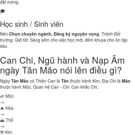
đặt móng.
🎓
Học sinh / Sinh viên
Nên
Chọn chuyên ngành, Đăng ký nguyện vọng
. Tránh
Đổi
trường
. Giờ tốt: Sáng sớm cho việc học mới, đêm khuya cho ôn tập
sâu.
Can Chi, Ngũ hành và Nạp Âm
ngày Tân Mão nói lên điều gì?
Ngày
Tân Mão
có Thiên Can là
Tân
thuộc hành
Kim
, Địa Chi là
Mão
thuộc hành
Mộc
. Quan hệ Can - Chi:
Can khắc Chi
.
🌿 Mộc
→
🔥 Hỏa
→
⛰ Thổ
→
⚒ Kim