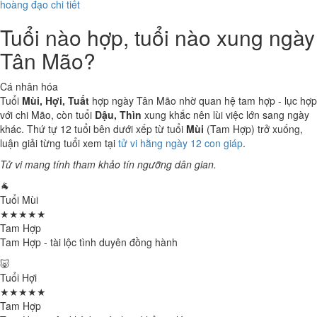
hoàng đạo chi tiết
Tuổi nào hợp, tuổi nào xung ngày
Tân Mão?
Cá nhân hóa
Tuổi
Mùi, Hợi, Tuất
hợp ngày Tân Mão nhờ quan hệ tam hợp - lục hợp
với chi Mão, còn tuổi
Dậu, Thìn
xung khắc nên lùi việc lớn sang ngày
khác. Thứ tự 12 tuổi bên dưới xếp từ tuổi
Mùi
(Tam Hợp) trở xuống,
luận giải từng tuổi xem tại
tử vi hằng ngày 12 con giáp
.
Tử vi mang tính tham khảo tín ngưỡng dân gian.
🐐
Tuổi Mùi
★★★★★
Tam Hợp
Tam Hợp - tài lộc tình duyên đồng hành
🐷
Tuổi Hợi
★★★★★
Tam Hợp