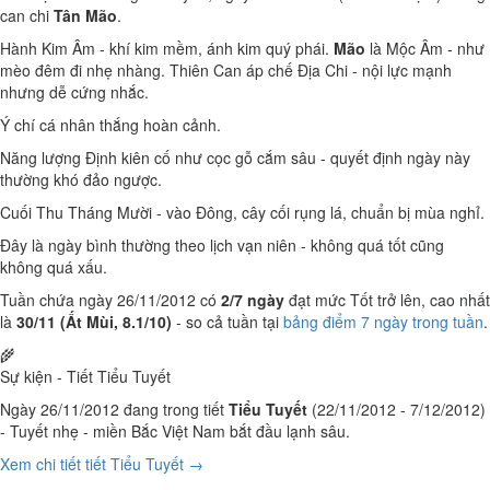
can chi
Tân Mão
.
Hành Kim Âm - khí kim mềm, ánh kim quý phái.
Mão
là Mộc Âm - như
mèo đêm đi nhẹ nhàng. Thiên Can áp chế Địa Chi - nội lực mạnh
nhưng dễ cứng nhắc.
Ý chí cá nhân thắng hoàn cảnh.
Năng lượng Định kiên cố như cọc gỗ cắm sâu - quyết định ngày này
thường khó đảo ngược.
Cuối Thu Tháng Mười - vào Đông, cây cối rụng lá, chuẩn bị mùa nghỉ.
Đây là ngày bình thường theo lịch vạn niên - không quá tốt cũng
không quá xấu.
Tuần chứa ngày 26/11/2012 có
2/7 ngày
đạt mức Tốt trở lên, cao nhất
là
30/11 (Ất Mùi, 8.1/10)
- so cả tuần tại
bảng điểm 7 ngày trong tuần
.
🌾
Sự kiện - Tiết Tiểu Tuyết
Ngày 26/11/2012 đang trong tiết
Tiểu Tuyết
(22/11/2012 - 7/12/2012)
- Tuyết nhẹ - miền Bắc Việt Nam bắt đầu lạnh sâu.
Xem chi tiết tiết Tiểu Tuyết →