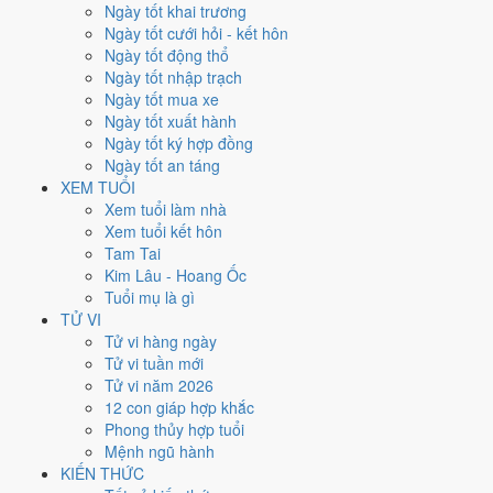
Thứ Hai
Ngày tốt khai trương
Ngày Âm
Ngày tốt cưới hỏi - kết hôn
Tháng 11 năm 2012
Ngày tốt động thổ
26
Ngày tốt nhập trạch
Tháng 10 âm năm 2012
Ngày tốt mua xe
13
Ngày tốt xuất hành
Tiết Tiểu Tuyết
Ngày tốt ký hợp đồng
Giờ
Ngày tốt an táng
Mậu Tý
XEM TUỔI
Ngày 13
Xem tuổi làm nhà
Tân Mão
Xem tuổi kết hôn
Tháng 10
Tam Tai
Tân Hợi
Kim Lâu - Hoang Ốc
Năm 2012
Tuổi mụ là gì
Nhâm Thìn
TỬ VI
Tử vi hàng ngày
Ngày Tân Mão có Trực
Định
(ngày yên ổn, vững chắc) nhưng gặp
Tử vi tuần mới
Sao
Huyền Vũ hắc đạo
. Điểm trung bình 7 việc chính
5.7/10
nên đây
Tử vi năm 2026
là
Ngày Bình Hòa
, phù hợp với công việc thường ngày.
12 con giáp hợp khắc
Phong thủy hợp tuổi
Tuổi
Mùi, Hợi, Tuất
hợp ngày; tuổi
Dậu
nên thận trọng (Lục Xung).
Mệnh ngũ hành
Ngày 26/11/2012 tốt hay xấu cho
KIẾN THỨC