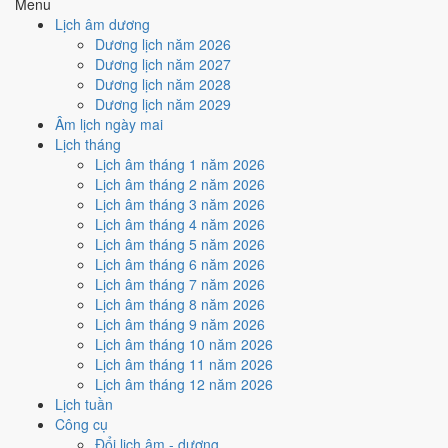
Menu
điểm.
Lịch âm dương
Cách tính ngày tốt
Dương lịch năm 2026
🏗️
Động thổ - khởi công
Dương lịch năm 2027
4
/10
Trung bình
Dương lịch năm 2028
Động thổ - khởi công hôm nay ở
mức trung bình (4/10)
do
Dương lịch năm 2029
Ngày Hắc Đạo
gây bất lợi.
Âm lịch ngày mai
Lịch tháng
Cách tính ngày tốt
Lịch âm tháng 1 năm 2026
🏡
Nhập trạch - vào nhà mới
Lịch âm tháng 2 năm 2026
6
/10
Tốt
Lịch âm tháng 3 năm 2026
Nhập trạch - vào nhà mới hôm nay ở
mức tốt (6/10)
nhờ hợp
Lịch âm tháng 4 năm 2026
Trực Định
, nhưng Ngày Hắc Đạo kéo giảm điểm.
Lịch âm tháng 5 năm 2026
Cách tính ngày tốt
Lịch âm tháng 6 năm 2026
🚗
Mua xe - tậu xe
Lịch âm tháng 7 năm 2026
4
/10
Trung bình
Lịch âm tháng 8 năm 2026
Mua xe - tậu xe hôm nay ở
mức trung bình (4/10)
do
Ngày
Lịch âm tháng 9 năm 2026
Hắc Đạo
gây bất lợi.
Lịch âm tháng 10 năm 2026
Lịch âm tháng 11 năm 2026
Cách tính ngày tốt
Lịch âm tháng 12 năm 2026
✈️
Xuất hành - đi xa
Lịch tuần
5
/10
Trung bình
Công cụ
Xuất hành - đi xa hôm nay ở
mức trung bình (5/10)
nhờ hợp
Đổi lịch âm - dương
Sao Trương
, nhưng Ngày Hắc Đạo kéo giảm điểm.