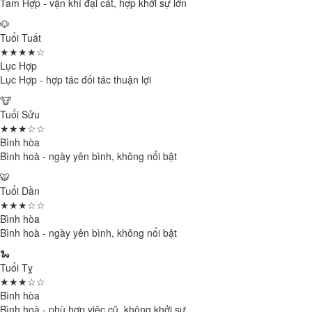
Tam Hợp - vận khí đại cát, hợp khởi sự lớn
🐶
Tuổi Tuất
★★★★☆
Lục Hợp
Lục Hợp - hợp tác đối tác thuận lợi
🐮
Tuổi Sửu
★★★☆☆
Bình hòa
Bình hoà - ngày yên bình, không nổi bật
🐯
Tuổi Dần
★★★☆☆
Bình hòa
Bình hoà - ngày yên bình, không nổi bật
🐍
Tuổi Tỵ
★★★☆☆
Bình hòa
Bình hoà - phù hợp việc cũ, không khởi sự