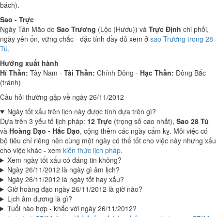
bách).
Sao - Trực
Ngày Tân Mão do
Sao Trương
(Lộc (Hươu)) và
Trực Định
chi phối,
ngày yên ổn, vững chắc - đặc tính đầy đủ xem ở
sao Trương trong 28
Tú
.
Hướng xuất hành
Hỉ Thần:
Tây Nam -
Tài Thần:
Chính Đông -
Hạc Thần:
Đông Bắc
(tránh)
Câu hỏi thường gặp về ngày 26/11/2012
Ngày tốt xấu trên lịch này được tính dựa trên gì?
Dựa trên 3 yếu tố lịch pháp:
12 Trực
(trọng số cao nhất),
Sao 28 Tú
và
Hoàng Đạo - Hắc Đạo
, cộng thêm các ngày cấm kỵ. Mỗi việc có
bộ tiêu chí riêng nên cùng một ngày có thể tốt cho việc này nhưng xấu
cho việc khác - xem
kiến thức lịch pháp
.
Xem ngày tốt xấu có đáng tin không?
Ngày 26/11/2012 là ngày gì âm lịch?
Ngày 26/11/2012 là ngày tốt hay xấu?
Giờ hoàng đạo ngày 26/11/2012 là giờ nào?
Lịch âm dương là gì?
Tuổi nào hợp - khắc với ngày 26/11/2012?