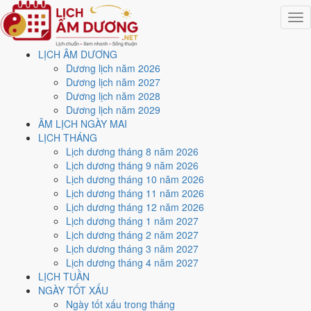
Togg
navig
LỊCH ÂM DƯƠNG
Trang chủ
Dương lịch năm 2026
Lịch năm 2012
Dương lịch năm 2027
Tháng 11/2012
Dương lịch năm 2028
Ngày 26/11/2012 (Tân Mão)
Dương lịch năm 2029
ÂM LỊCH NGÀY MAI
Xem ngày
26/11/2012
LỊCH THÁNG
Lịch dương tháng 8 năm 2026
dương lịch - Ngày 13/10 âm
Lịch dương tháng 9 năm 2026
Lịch dương tháng 10 năm 2026
lịch (Tân Mão) tốt hay xấu?
Lịch dương tháng 11 năm 2026
Lịch dương tháng 12 năm 2026
Lịch dương tháng 1 năm 2027
Ngày 26/11/2012 dương lịch (Thứ Hai) là ngày 13/10/2012 âm lịch
,
Lịch dương tháng 2 năm 2027
tức ngày
Tân Mão
- Can khắc Chi, Trực Định, Sao Trương, nạp âm
Lịch dương tháng 3 năm 2027
Tùng Bách Mộc. Tổng hòa, đây là
Ngày Bình Hòa
với điểm trung bình
Lịch dương tháng 4 năm 2027
5.7/10
cho các việc quan trọng. Giờ Hoàng Đạo trong ngày:
Tý, Dần,
LỊCH TUẦN
Mão, Ngọ, Mùi, Dậu
.
NGÀY TỐT XẤU
Ngày Dương
Ngày tốt xấu trong tháng