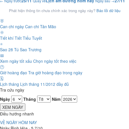
25/11
Lịch âm dương hôm nay
27/11
← Ngày trước
Quay về
Ngày sau →
Phát hiện thông tin chưa chính xác trong ngày này?
Báo lỗi dữ liệu
🐰
Can chi ngày
Can chi Tân Mão
🌞
Tiết khí
Tiết Tiểu Tuyết
⭐
Sao 28 Tú
Sao Trương
📅
Xem ngày tốt xấu
Chọn ngày tốt theo việc
🕐
Giờ hoàng đạo
Tra giờ hoàng đạo trong ngày
🗓️
Lịch tháng
Lịch tháng 11/2012 đầy đủ
Tra cứu ngày
Ngày
Tháng
Năm
XEM NGÀY
Điều hướng nhanh
VỀ NGÀY HÔM NAY
Ngày Bình Hòa · 5.7/10